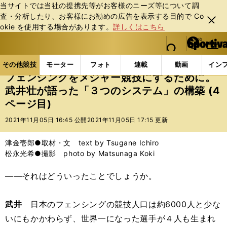
当サイトでは当社の提携先等がお客様のニーズ等について調
査・分析したり、お客様にお勧めの広告を表⽰する⽬的で Co
閉じ
okie を使⽤する場合があります。
詳しくはこちら
る
マイペ
web Sportiva (webスポルティーバ)
検索
メニュ
we
ー
その他競技の記事一覧
その他競技
その他
フェ
b
ジ
その他競技
モーター
フォト
連載
動画
イン
ス
フェンシングをメジャー競技にするために。
ポ
武井壮が語った「３つのシステム」の構築 (4
ル
ページ目)
テ
ィ
2021年11月05日 16:45 公開
2021年11月05日 17:15 更新
ー
バ
津金壱郎●取材・文 text by Tsugane Ichiro
松永光希●撮影 photo by Matsunaga Koki
――それはどういったことでしょうか。
武井
日本のフェンシングの競技人口は約6000人と少な
いにもかかわらず、世界一になった選手が４人も生まれ