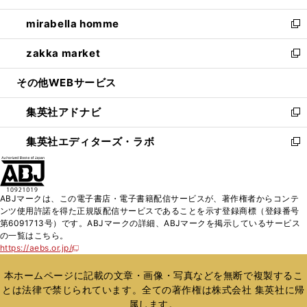
開
ウ
ン
ウ
し
mirabella homme
く
で
ド
ィ
い
新
開
ウ
ン
ウ
し
zakka market
く
で
ド
ィ
い
新
開
ウ
ン
ウ
し
その他WEBサービス
く
で
ド
ィ
い
開
ウ
ン
ウ
集英社アドナビ
く
で
ド
ィ
新
開
ウ
ン
し
集英社エディターズ・ラボ
く
で
ド
い
新
開
ウ
ウ
し
く
で
ィ
い
開
ン
ウ
ABJマークは、この電子書店・電子書籍配信サービスが、著作権者からコンテ
く
ド
ィ
ンツ使用許諾を得た正規版配信サービスであることを示す登録商標（登録番号
ウ
ン
第6091713号）です。ABJマークの詳細、ABJマークを掲示しているサービス
で
ド
の一覧はこちら。
開
ウ
https://aebs.or.jp/
新
く
で
し
い
開
本ホームページに記載の文章・画像・写真などを無断で複製するこ
ウ
く
とは法律で禁じられています。全ての著作権は株式会社 集英社に帰
ィ
属します。
ン