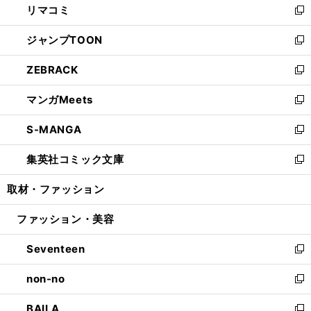
リマコミ
で
ド
ィ
い
新
開
ウ
ン
ウ
し
ジャンプTOON
く
で
ド
ィ
い
新
開
ウ
ン
ウ
し
ZEBRACK
く
で
ド
ィ
い
新
開
ウ
ン
ウ
し
マンガMeets
く
で
ド
ィ
い
新
開
ウ
ン
ウ
し
S-MANGA
く
で
ド
ィ
い
新
開
ウ
ン
ウ
し
集英社コミック文庫
く
で
ド
ィ
い
新
開
ウ
ン
ウ
し
取材・ファッション
く
で
ド
ィ
い
開
ウ
ン
ウ
ファッション・美容
く
で
ド
ィ
開
ウ
ン
Seventeen
く
で
ド
新
開
ウ
し
non-no
く
で
い
新
開
ウ
し
BAILA
く
ィ
い