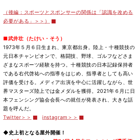
（後編：スポーツとスポンサーの関係は「認識を改める
必要がある」＞＞）
■武井壮（たけい・そう）
1973年５月６日生まれ、東京都出身。陸上・十種競技の
元日本チャンピオンで、格闘技、野球、ゴルフなどさま
ざまなスポーツ経験を持つ。十種競技の日本記録保持者
である右代啓祐への指導をはじめ、指導者としても高い
評価を受ける。メディア出演を中心に活躍しながら、世
界マスターズ陸上では金メダルを獲得。2021年６月に日
本フェンシング協会会長への就任が発表され、大きな話
題を呼んだ。
Twitter＞＞
instagram＞＞
◆史上初となる屋外開催！