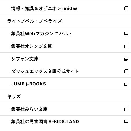
開
ウ
ン
ウ
し
情報・知識＆オピニオン imidas
く
で
ド
ィ
い
新
開
ウ
ン
ウ
し
ライトノベル・ノベライズ
く
で
ド
ィ
い
開
ウ
ン
ウ
集英社Webマガジン コバルト
く
で
ド
ィ
新
開
ウ
ン
し
集英社オレンジ文庫
く
で
ド
い
新
開
ウ
ウ
し
シフォン文庫
く
で
ィ
い
新
開
ン
ウ
し
ダッシュエックス文庫公式サイト
く
ド
ィ
い
新
ウ
ン
ウ
し
JUMP j-BOOKS
で
ド
ィ
い
新
開
ウ
ン
ウ
し
キッズ
く
で
ド
ィ
い
開
ウ
ン
ウ
集英社みらい文庫
く
で
ド
ィ
新
開
ウ
ン
し
集英社の児童図書 S-KIDS.LAND
く
で
ド
い
新
開
ウ
ウ
し