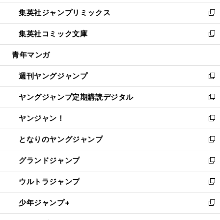
開
ウ
ン
ウ
し
集英社ジャンプリミックス
く
で
ド
ィ
い
新
開
ウ
ン
ウ
し
集英社コミック文庫
く
で
ド
ィ
い
新
開
ウ
ン
ウ
し
青年マンガ
く
で
ド
ィ
い
開
ウ
ン
ウ
週刊ヤングジャンプ
く
で
ド
ィ
新
開
ウ
ン
し
ヤングジャンプ定期購読デジタル
く
で
ド
い
新
開
ウ
ウ
し
ヤンジャン！
く
で
ィ
い
新
開
ン
ウ
し
となりのヤングジャンプ
く
ド
ィ
い
新
ウ
ン
ウ
し
グランドジャンプ
で
ド
ィ
い
新
開
ウ
ン
ウ
し
ウルトラジャンプ
く
で
ド
ィ
い
新
開
ウ
ン
ウ
し
少年ジャンプ+
く
で
ド
ィ
い
新
開
ウ
ン
ウ
し