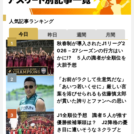
人気記事ランキング
今日
昨日
週間
月間
秋春制が導入されたJ1リーグ2
1
026－27シーズンの行方はい
かに!? ５人の識者が全順位を
大胆予想
「お前がラクして生意気だな」
2
「あいつ若いくせに」厳しい言
葉を浴びせられるも佐藤慎太郎
が貫いた誇りとファンへの思い
J1全順位予想 識者５人が推す
3
優勝候補筆頭は？ J2降格の憂
き目に遭いそうな３クラブと