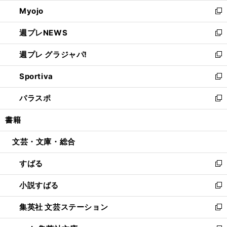
ウ
ン
ウ
Myojo
く
で
ド
ィ
新
開
ウ
ン
し
週プレNEWS
く
で
ド
い
新
開
ウ
ウ
し
週プレ グラジャパ!
く
で
ィ
い
新
開
ン
ウ
し
Sportiva
く
ド
ィ
い
新
ウ
ン
ウ
し
パラスポ
で
ド
ィ
い
新
開
ウ
ン
ウ
し
書籍
く
で
ド
ィ
い
開
ウ
ン
ウ
文芸・文庫・総合
く
で
ド
ィ
開
ウ
ン
すばる
く
で
ド
新
開
ウ
し
小説すばる
く
で
い
新
開
ウ
し
集英社 文芸ステーション
く
ィ
い
新
ン
ウ
し