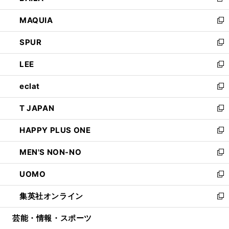
新
ン
ウ
し
MAQUIA
ド
ィ
い
新
ウ
ン
ウ
し
SPUR
で
ド
ィ
い
新
開
ウ
ン
ウ
し
LEE
く
で
ド
ィ
い
新
開
ウ
ン
ウ
し
eclat
く
で
ド
ィ
い
新
開
ウ
ン
ウ
し
T JAPAN
く
で
ド
ィ
い
新
開
ウ
ン
ウ
し
HAPPY PLUS ONE
く
で
ド
ィ
い
新
開
ウ
ン
ウ
し
MEN'S NON-NO
く
で
ド
ィ
い
新
開
ウ
ン
ウ
し
UOMO
く
で
ド
ィ
い
新
開
ウ
ン
ウ
し
集英社オンライン
く
で
ド
ィ
い
新
開
ウ
ン
ウ
し
芸能・情報・スポーツ
く
で
ド
ィ
い
開