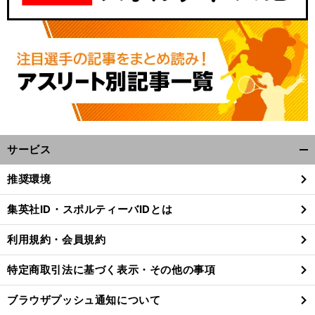
サービス
開
く/
推奨環境
武
認
」
。
閉
井壮が「
識を改める必要がある
と考えるスポーツとスポンサーの関係
フェンシング界で取り組みたい新たな試み
じ
集英社ID・スポルティーバIDとは
る
利用規約・会員規約
特定商取引法に基づく表示・その他の事項
ブラウザプッシュ通知について