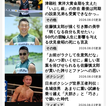
津顕杜 東洋大黄金期を支えた
「いぶし銀」の存在 最後は同期
の設楽兄弟も受賞できなかった
金栗杯に輝く
その他
2026.08.05更新
佐藤慎太郎が描く引き際の美学
「弱くなる自分も見せたい」
50代の競輪人生に影響を与え
る伏見俊昭の死にも言及
その他
2026.08.05更新
「お前がラクして生意気だな」
「あいつ若いくせに」厳しい言
葉を浴びせられるも佐藤慎太郎
が貫いた誇りとファンへの思い
ボクシング
2026.08.05更新
日本ボクシング世界王者列伝：
名城信男 あまりに重い試練を
乗り越え「大胆さ」と「巧さ」
で築いた時代
フィギュア
2026.08.03更新