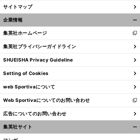
サイトマップ
企業情報
開
く/
集英社ホームページ
新
閉
し
じ
集英社プライバシーガイドライン
い
る
ウ
SHUEISHA Privacy Guideline
ィ
ン
Setting of Cookies
ド
ウ
web Sportivaについて
で
開
Web Sportivaについてのお問い合わせ
く
新
し
広告についてのお問い合わせ
い
ウ
集英社サイト
ィ
開
ン
く/