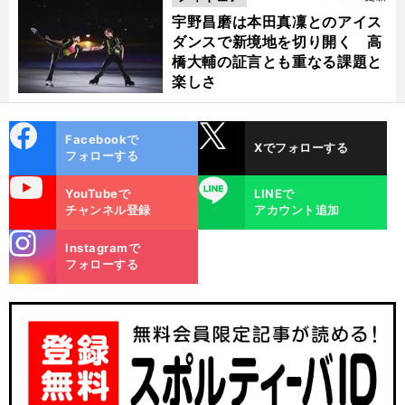
宇野昌磨は本田真凜とのアイス
ダンスで新境地を切り開く 高
橋大輔の証言とも重なる課題と
楽しさ
cebo
X
Facebookで
Xでフォローする
ok
フォローする
uTube
LINE
YouTubeで
LINEで
チャンネル登録
アカウント追加
stagra
Instagramで
m
フォローする