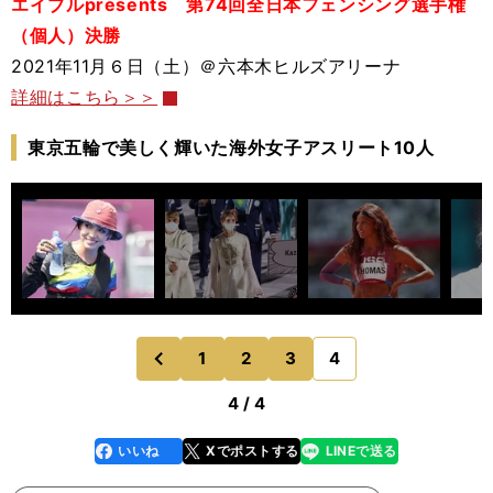
エイブルpresents 第74回全日本フェンシング選手権
（個人）決勝
2021年11月６日（土）＠六本木ヒルズアリーナ
詳細はこちら＞＞
東京五輪で美しく輝いた海外女子アスリート10人
1
2
3
4
のページへ
前
4 / 4
いいね
Xでポストする
LINEで送る
line
faceboo
x
k