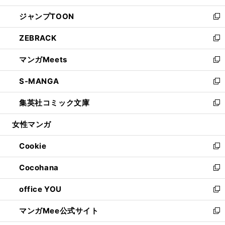
開
ウ
ン
ウ
し
ジャンプTOON
く
で
ド
ィ
い
新
開
ウ
ン
ウ
し
ZEBRACK
く
で
ド
ィ
い
新
開
ウ
ン
ウ
し
マンガMeets
く
で
ド
ィ
い
新
開
ウ
ン
ウ
し
S-MANGA
く
で
ド
ィ
い
新
開
ウ
ン
ウ
し
集英社コミック文庫
く
で
ド
ィ
い
新
開
ウ
ン
ウ
し
女性マンガ
く
で
ド
ィ
い
開
ウ
ン
ウ
Cookie
く
で
ド
ィ
新
開
ウ
ン
し
Cocohana
く
で
ド
い
新
開
ウ
ウ
し
office YOU
く
で
ィ
い
新
開
ン
ウ
し
マンガMee公式サイト
く
ド
ィ
い
新
ウ
ン
ウ
し