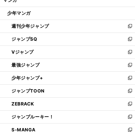
マンガ
ド
閉
ウ
じ
少年マンガ
で
る
開
週刊少年ジャンプ
く
新
し
ジャンプSQ
い
新
ウ
し
Vジャンプ
ィ
い
新
ン
ウ
し
最強ジャンプ
ド
ィ
い
新
ウ
ン
ウ
し
少年ジャンプ+
で
ド
ィ
い
新
開
ウ
ン
ウ
し
ジャンプTOON
く
で
ド
ィ
い
新
開
ウ
ン
ウ
し
ZEBRACK
く
で
ド
ィ
い
新
開
ウ
ン
ウ
し
ジャンプルーキー！
く
で
ド
ィ
い
新
開
ウ
ン
ウ
し
S-MANGA
く
で
ド
ィ
い
新