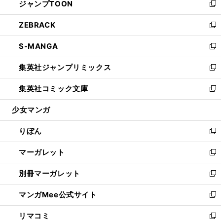
ジャンプTOON
く
で
ド
ィ
い
新
開
ウ
ン
ウ
し
ZEBRACK
く
で
ド
ィ
い
新
開
ウ
ン
ウ
し
S-MANGA
く
で
ド
ィ
い
新
開
ウ
ン
ウ
し
集英社ジャンプリミックス
く
で
ド
ィ
い
新
開
ウ
ン
ウ
し
集英社コミック文庫
く
で
ド
ィ
い
新
開
ウ
ン
ウ
し
少女マンガ
く
で
ド
ィ
い
開
ウ
ン
ウ
りぼん
く
で
ド
ィ
新
開
ウ
ン
し
マーガレット
く
で
ド
い
新
開
ウ
ウ
し
別冊マーガレット
く
で
ィ
い
新
開
ン
ウ
し
マンガMee公式サイト
く
ド
ィ
い
新
ウ
ン
ウ
し
リマコミ
で
ド
ィ
い
新