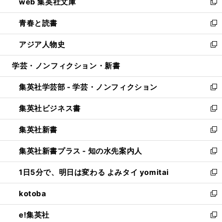
web 集英社文庫
ド
ィ
い
新
ウ
ン
ウ
し
青春と読書
で
ド
ィ
い
新
開
ウ
ン
ウ
し
アジア人物史
く
で
ド
ィ
い
新
開
ウ
ン
ウ
し
学芸・ノンフィクション・新書
く
で
ド
ィ
い
開
ウ
ン
ウ
集英社学芸部 - 学芸・ノンフィクション
く
で
ド
ィ
新
開
ウ
ン
し
集英社ビジネス書
く
で
ド
い
新
開
ウ
ウ
し
集英社新書
く
で
ィ
い
新
開
ン
ウ
し
集英社新書プラス - 知の水先案内人
く
ド
ィ
い
新
ウ
ン
ウ
し
1日5分で、明日は変わる よみタイ yomitai
で
ド
ィ
い
新
開
ウ
ン
ウ
し
kotoba
く
で
ド
ィ
い
新
開
ウ
ン
ウ
し
e!集英社
く
で
ド
ィ
い
新