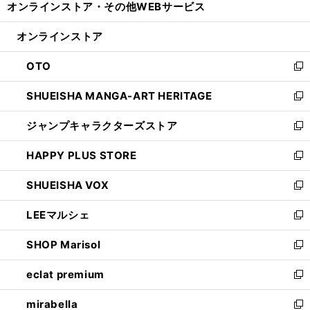
オンラインストア・
その他WEBサービス
く
で
ィ
い
開
ン
ウ
オンラインストア
く
ド
ィ
ウ
ン
OTO
で
ド
新
開
ウ
し
SHUEISHA MANGA-ART HERITAGE
く
で
い
新
開
ウ
し
ジャンプキャラクターズストア
く
ィ
い
新
ン
ウ
し
HAPPY PLUS STORE
ド
ィ
い
新
ウ
ン
ウ
し
SHUEISHA VOX
で
ド
ィ
い
新
開
ウ
ン
ウ
し
LEEマルシェ
く
で
ド
ィ
い
新
開
ウ
ン
ウ
し
SHOP Marisol
く
で
ド
ィ
い
新
開
ウ
ン
ウ
し
eclat premium
く
で
ド
ィ
い
新
開
ウ
ン
ウ
し
mirabella
く
で
ド
ィ
い
新