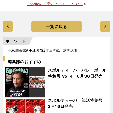
Googleの「優先ソース」について
一覧に戻る
キーワード
#小林潤志郎
#小林陵侑
#平昌五輪
#葛西紀明
編集部のおすすめ
スポルティーバ バレーボール
特集号 Vol.4 6月30日発売
スポルティーバ 部活特集号
3月16日発売