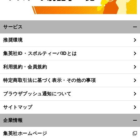
サービス
開
く/
推奨環境
閉
じ
集英社ID・スポルティーバIDとは
る
利用規約・会員規約
特定商取引法に基づく表示・その他の事項
ブラウザプッシュ通知について
サイトマップ
企業情報
開
。
８
前
く/
集英社ホームページ
へ
新
閉