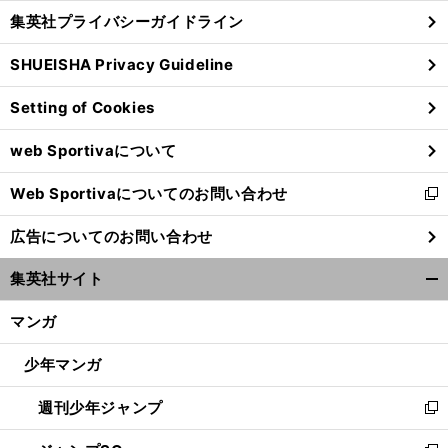
し
じ
集英社プライバシーガイドライン
い
る
ウ
SHUEISHA Privacy Guideline
ィ
ン
Setting of Cookies
ド
ウ
web Sportivaについて
で
開
Web Sportivaについてのお問い合わせ
く
新
し
広告についてのお問い合わせ
い
ウ
集英社サイト
ィ
開
ン
く/
マンガ
ド
閉
ウ
じ
少年マンガ
で
る
開
週刊少年ジャンプ
く
新
し