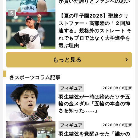
が貫いた誇りとファンへの思い
5
【夏の甲子園2026】聖隷クリ
ストファー・高部陸の「２回加
速する」規格外のストレート そ
れでもプロではなく大学進学を
選ぶ理由
もっと見る
各スポーツコラム記事
フィギュア
2026.08.08更新
羽生結弦が一時は諦めたソチ五
輪の金メダル「五輪の本当の怖
さを知った......」
フィギュア
2026.08.08更新
羽生結弦を覚醒させた「誰かの