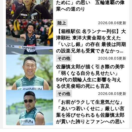
ために」の思い 五輪連覇の偉
業への道のり
陸上
2026.08.06更新
【箱根駅伝 名ランナー列伝】大
津顕杜 東洋大黄金期を支えた
「いぶし銀」の存在 最後は同期
の設楽兄弟も受賞できなかった
金栗杯に輝く
その他
2026.08.05更新
佐藤慎太郎が描く引き際の美学
「弱くなる自分も見せたい」
50代の競輪人生に影響を与え
る伏見俊昭の死にも言及
その他
2026.08.05更新
「お前がラクして生意気だな」
「あいつ若いくせに」厳しい言
葉を浴びせられるも佐藤慎太郎
が貫いた誇りとファンへの思い