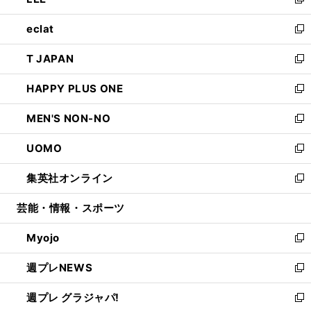
ィ
い
新
開
ウ
ン
ウ
し
eclat
く
で
ド
ィ
い
新
開
ウ
ン
ウ
し
T JAPAN
く
で
ド
ィ
い
新
開
ウ
ン
ウ
し
HAPPY PLUS ONE
く
で
ド
ィ
い
新
開
ウ
ン
ウ
し
MEN'S NON-NO
く
で
ド
ィ
い
新
開
ウ
ン
ウ
し
UOMO
く
で
ド
ィ
い
新
開
ウ
ン
ウ
し
集英社オンライン
く
で
ド
ィ
い
新
開
ウ
ン
ウ
し
芸能・情報・スポーツ
く
で
ド
ィ
い
開
ウ
ン
ウ
Myojo
く
で
ド
ィ
新
開
ウ
ン
し
週プレNEWS
く
で
ド
い
新
開
ウ
ウ
し
週プレ グラジャパ!
く
で
ィ
い
新