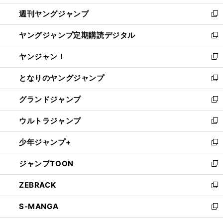
開
ウ
ン
ウ
週刊ヤングジャンプ
く
で
ド
ィ
新
開
ウ
ン
し
ヤングジャンプ定期購読デジタル
く
で
ド
い
新
開
ウ
ウ
し
ヤンジャン！
く
で
ィ
い
新
開
ン
ウ
し
となりのヤングジャンプ
く
ド
ィ
い
新
ウ
ン
ウ
し
グランドジャンプ
で
ド
ィ
い
新
開
ウ
ン
ウ
し
ウルトラジャンプ
く
で
ド
ィ
い
新
開
ウ
ン
ウ
し
少年ジャンプ+
く
で
ド
ィ
い
新
開
ウ
ン
ウ
し
ジャンプTOON
く
で
ド
ィ
い
新
開
ウ
ン
ウ
し
ZEBRACK
く
で
ド
ィ
い
新
開
ウ
ン
ウ
し
S-MANGA
く
で
ド
ィ
い
新
開
ウ
ン
ウ
し