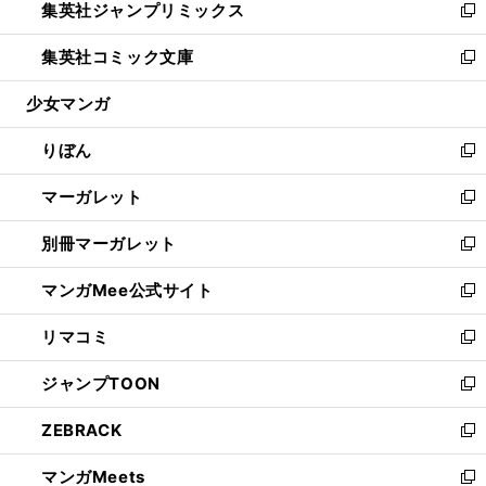
集英社ジャンプリミックス
く
で
ド
ィ
い
新
開
ウ
ン
ウ
し
集英社コミック文庫
く
で
ド
ィ
い
新
開
ウ
ン
ウ
し
少女マンガ
く
で
ド
ィ
い
開
ウ
ン
ウ
りぼん
く
で
ド
ィ
新
開
ウ
ン
し
マーガレット
く
で
ド
い
新
開
ウ
ウ
し
別冊マーガレット
く
で
ィ
い
新
開
ン
ウ
し
マンガMee公式サイト
く
ド
ィ
い
新
ウ
ン
ウ
し
リマコミ
で
ド
ィ
い
新
開
ウ
ン
ウ
し
ジャンプTOON
く
で
ド
ィ
い
新
開
ウ
ン
ウ
し
ZEBRACK
く
で
ド
ィ
い
新
開
ウ
ン
ウ
し
マンガMeets
く
で
ド
ィ
い
新