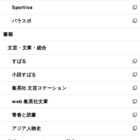
開
ン
ウ
し
Sportiva
く
ド
ィ
い
新
ウ
ン
ウ
し
パラスポ
で
ド
ィ
い
新
開
ウ
ン
ウ
し
書籍
く
で
ド
ィ
い
開
ウ
ン
ウ
文芸・文庫・総合
く
で
ド
ィ
開
ウ
ン
すばる
く
で
ド
新
開
ウ
し
小説すばる
く
で
い
新
開
ウ
し
集英社 文芸ステーション
く
ィ
い
新
ン
ウ
し
web 集英社文庫
ド
ィ
い
新
ウ
ン
ウ
し
青春と読書
で
ド
ィ
い
新
開
ウ
ン
ウ
し
アジア人物史
く
で
ド
ィ
い
新
開
ウ
ン
ウ
し