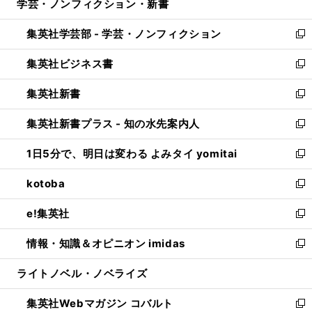
学芸・ノンフィクション・新書
く
で
ド
ィ
い
開
ウ
ン
ウ
集英社学芸部 - 学芸・ノンフィクション
く
で
ド
ィ
新
開
ウ
ン
し
集英社ビジネス書
く
で
ド
い
新
開
ウ
ウ
し
集英社新書
く
で
ィ
い
新
開
ン
ウ
し
集英社新書プラス - 知の水先案内人
く
ド
ィ
い
新
ウ
ン
ウ
し
1日5分で、明日は変わる よみタイ yomitai
で
ド
ィ
い
新
開
ウ
ン
ウ
し
kotoba
く
で
ド
ィ
い
新
開
ウ
ン
ウ
し
e!集英社
く
で
ド
ィ
い
新
開
ウ
ン
ウ
し
情報・知識＆オピニオン imidas
く
で
ド
ィ
い
新
開
ウ
ン
ウ
し
ライトノベル・ノベライズ
く
で
ド
ィ
い
開
ウ
ン
ウ
集英社Webマガジン コバルト
く
で
ド
ィ
新