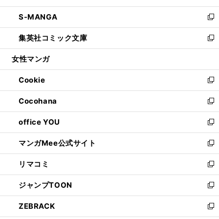
開
ウ
ン
ウ
し
S-MANGA
く
で
ド
ィ
い
新
開
ウ
ン
ウ
し
集英社コミック文庫
く
で
ド
ィ
い
新
開
ウ
ン
ウ
し
女性マンガ
く
で
ド
ィ
い
開
ウ
ン
ウ
Cookie
く
で
ド
ィ
新
開
ウ
ン
し
Cocohana
く
で
ド
い
新
開
ウ
ウ
し
office YOU
く
で
ィ
い
新
開
ン
ウ
し
マンガMee公式サイト
く
ド
ィ
い
新
ウ
ン
ウ
し
リマコミ
で
ド
ィ
い
新
開
ウ
ン
ウ
し
ジャンプTOON
く
で
ド
ィ
い
新
開
ウ
ン
ウ
し
ZEBRACK
く
で
ド
ィ
い
新
開
ウ
ン
ウ
し