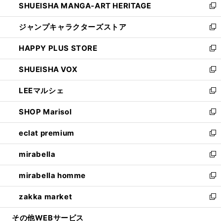
SHUEISHA MANGA-ART HERITAGE
く
で
い
新
開
ウ
し
ジャンプキャラクターズストア
く
ィ
い
新
ン
ウ
し
HAPPY PLUS STORE
ド
ィ
い
新
ウ
ン
ウ
し
SHUEISHA VOX
で
ド
ィ
い
新
開
ウ
ン
ウ
し
LEEマルシェ
く
で
ド
ィ
い
新
開
ウ
ン
ウ
し
SHOP Marisol
く
で
ド
ィ
い
新
開
ウ
ン
ウ
し
eclat premium
く
で
ド
ィ
い
新
開
ウ
ン
ウ
し
mirabella
く
で
ド
ィ
い
新
開
ウ
ン
ウ
し
mirabella homme
く
で
ド
ィ
い
新
開
ウ
ン
ウ
し
zakka market
く
で
ド
ィ
い
新
開
ウ
ン
ウ
し
その他WEBサービス
く
で
ド
ィ
い