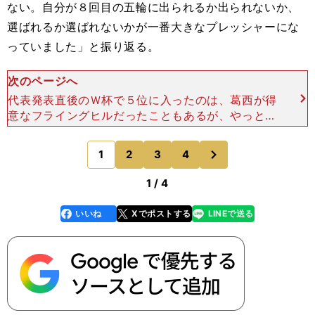
ない。自分が８回目の五輪に出られるか出られないか、
選ばれるか選ばれないかが一番大きなプレッシャーにな
っていました」と振り返る。
次のページへ
代表発表直後のＷ杯で５位に入ったのは、葛西が得
意なフライングヒルだったこともあるが、やっとプ
レッシャーから解放されたからこその成績だったと
も言える。 だが代表の５人に選ばれても試合の出
次
1
2
3
4
のページへ
場枠は４。確実
1 / 4
いいね
Xでポストする
LINEで送る
line
faceboo
x
k