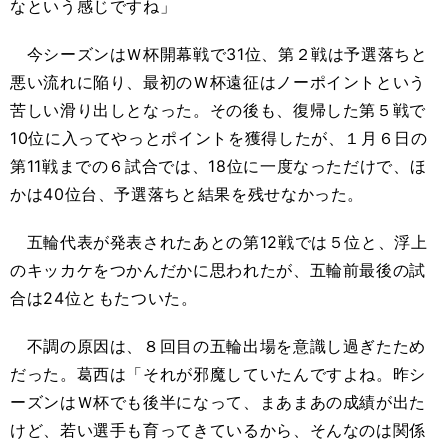
なという感じですね」
今シーズンはＷ杯開幕戦で31位、第２戦は予選落ちと
悪い流れに陥り、最初のＷ杯遠征はノーポイントという
苦しい滑り出しとなった。その後も、復帰した第５戦で
10位に入ってやっとポイントを獲得したが、１月６日の
第11戦までの６試合では、18位に一度なっただけで、ほ
かは40位台、予選落ちと結果を残せなかった。
五輪代表が発表されたあとの第12戦では５位と、浮上
のキッカケをつかんだかに思われたが、五輪前最後の試
合は24位ともたついた。
不調の原因は、８回目の五輪出場を意識し過ぎたため
だった。葛西は「それが邪魔していたんですよね。昨シ
ーズンはＷ杯でも後半になって、まあまあの成績が出た
けど、若い選手も育ってきているから、そんなのは関係