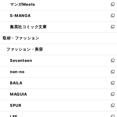
マンガMeets
く
で
ド
ィ
い
新
開
ウ
ン
ウ
し
S-MANGA
く
で
ド
ィ
い
新
開
ウ
ン
ウ
し
集英社コミック文庫
く
で
ド
ィ
い
新
開
ウ
ン
ウ
し
取材・ファッション
く
で
ド
ィ
い
開
ウ
ン
ウ
ファッション・美容
く
で
ド
ィ
開
ウ
ン
Seventeen
く
で
ド
新
開
ウ
し
non-no
く
で
い
新
開
ウ
し
BAILA
く
ィ
い
新
ン
ウ
し
MAQUIA
ド
ィ
い
新
ウ
ン
ウ
し
SPUR
で
ド
ィ
い
新
開
ウ
ン
ウ
し
LEE
く
で
ド