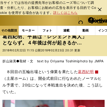
当サイトでは当社の提携先等がお客様のニーズ等について調
査・分析したり、お客様にお勧めの広告を表⽰する⽬的で Co
閉じ
okie を使⽤する場合があります。
詳しくはこちら
る
マイペ
web Sportiva (webスポルティーバ)
検索
メニュ
we
ー
その他競技の記事一覧
その他競技
冬季競技
葛西
b
ジ
その他競技
モーター
フォト
連載
動画
イン
ス
葛西紀明、平昌は「レジェンド鳥人」
ポ
とならず。４年後は何が起きるか...
ル
テ
2018年02月22日 11:15 公開
2018年02月23日 20:31 更新
ィ
ー
折山淑美●取材・文 text by Oriyama Toshimi
photo by JMPA
バ
８回目の五輪出場という偉業を果たした
葛西紀明
（土屋ホーム）は、開会式前日に行なわれたノーマルヒ
ル予選で、20位になって本戦進出を決めた後、こう話し
ていた。