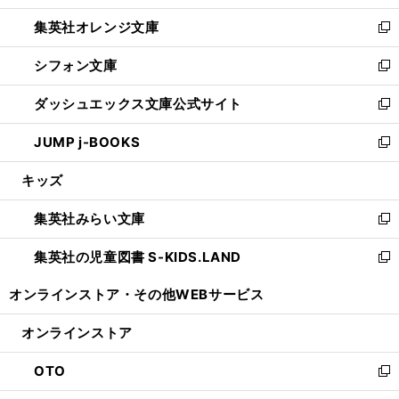
開
ウ
ン
し
集英社オレンジ文庫
く
で
ド
い
新
開
ウ
ウ
し
シフォン文庫
く
で
ィ
い
新
開
ン
ウ
し
ダッシュエックス文庫公式サイト
く
ド
ィ
い
新
ウ
ン
ウ
し
JUMP j-BOOKS
で
ド
ィ
い
新
開
ウ
ン
ウ
し
キッズ
く
で
ド
ィ
い
開
ウ
ン
ウ
集英社みらい文庫
く
で
ド
ィ
新
開
ウ
ン
し
集英社の児童図書 S-KIDS.LAND
く
で
ド
い
新
開
ウ
ウ
し
オンラインストア・
その他WEBサービス
く
で
ィ
い
開
ン
ウ
オンラインストア
く
ド
ィ
ウ
ン
OTO
で
ド
新
開
ウ
し