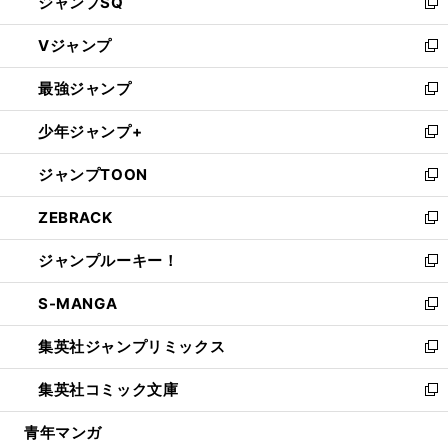
ジャンプSQ
い
新
ウ
し
Vジャンプ
ィ
い
新
ン
ウ
し
最強ジャンプ
ド
ィ
い
新
ウ
ン
ウ
し
少年ジャンプ+
で
ド
ィ
い
新
開
ウ
ン
ウ
し
ジャンプTOON
く
で
ド
ィ
い
新
開
ウ
ン
ウ
し
ZEBRACK
く
で
ド
ィ
い
新
開
ウ
ン
ウ
し
ジャンプルーキー！
く
で
ド
ィ
い
新
開
ウ
ン
ウ
し
S-MANGA
く
で
ド
ィ
い
新
開
ウ
ン
ウ
し
集英社ジャンプリミックス
く
で
ド
ィ
い
新
開
ウ
ン
ウ
し
集英社コミック文庫
く
で
ド
ィ
い
新
開
ウ
ン
ウ
し
青年マンガ
く
で
ド
ィ
い