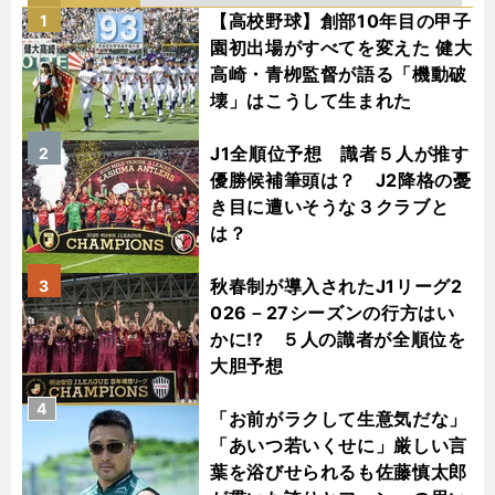
【高校野球】創部10年目の甲子
1
園初出場がすべてを変えた 健大
高崎・青栁監督が語る「機動破
壊」はこうして生まれた
J1全順位予想 識者５人が推す
2
優勝候補筆頭は？ J2降格の憂
き目に遭いそうな３クラブと
は？
秋春制が導入されたJ1リーグ2
3
026－27シーズンの行方はい
かに!? ５人の識者が全順位を
大胆予想
4
「お前がラクして生意気だな」
「あいつ若いくせに」厳しい言
葉を浴びせられるも佐藤慎太郎