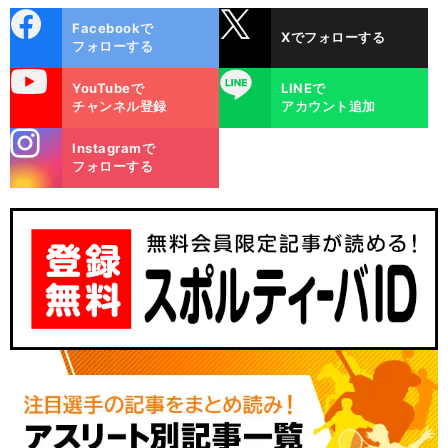
cebo
X
Facebookで
Xでフォローする
ok
フォローする
uTube
LINE
YouTubeで
LINEで
チャンネル登録
アカウント追加
stagra
Instagramで
m
フォローする