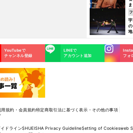
ま
越
フ
さ
宇
の
地
輔
題
Instagra
LINE
YouTubeで
LINEで
Inst
m
チャンネル登録
アカウント追加
フォ
利用規約・会員規約
特定商取引法に基づく表示・その他の事項
プ
ガイドライン
SHUEISHA Privacy Guideline
Setting of Cookies
web 