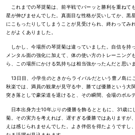
これまでの琴奨菊は、前半戦でバーッと勝利を重ねても
星が伸びませんでした。真面目な性格が災いしてか、黒
にこもったりしてしまうことが見受けられ、終わってみ
とがよくありました。
しかし、今場所の琴奨菊は違っていました。自信を持っ
メンタル面の強化に加えて、体の使い方のトレーニング
ら、この場所にかける気持ちは相当強かったんだと思い
13日目、小学生のときからライバルだという豊ノ島に
秋楽では、満員の観衆が見守る中、勝てば優勝という大
突き落としで豪栄道を退けると、その瞬間、会場のボル
日本出身力士10年ぶりの優勝を飾るとともに、31歳に
菊。その実力を考えれば、遅すぎる優勝ではありますが
えは感じられませんでした。よき伴侶を得たようですし
なる活躍が見込まれます。