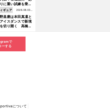
りに重い試練を乗り
え「大胆さ」と「巧
ィギュア
2026.08.03更
」で築いた時代
野昌磨は本田真凜と
新
アイスダンスで新境
を切り開く 高橋大
の証言とも重なる課
と楽しさ
agramで
ローする
Sportivaについて