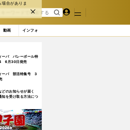
る場合がありま
マイペ
閉じ
検索
メニュ
ー
る
す
ジ
る
動画
インフォ
ページ目
ィーバ バレーボール特
.4 6月30日発売
ィーバ 部活特集号 3
売
などのお知らせが届く
通知を受け取る方法につ