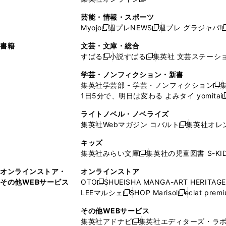
し
新
し
し
し
ン
ィ
ン
ン
開
で
開
で
い
し
い
い
い
ド
ン
ド
ド
芸能・情報・スポーツ
く
開
く
開
ウ
い
ウ
ウ
ウ
ウ
ド
ウ
ウ
Myojo
週プレNEWS
週プレ グラジャパ!
く
く
新
新
新
ィ
ウ
ィ
ィ
ィ
で
ウ
で
で
し
し
ン
ィ
ン
ン
ン
書籍
文芸・文庫・総合
開
で
開
開
い
い
ド
ン
ド
ド
ド
すばる
小説すばる
集英社 文芸ステーシ
く
開
く
く
新
新
ウ
ウ
ウ
ド
ウ
ウ
ウ
く
し
し
ィ
ィ
学芸・ノンフィクション・新書
で
ウ
で
で
で
い
い
ン
ン
集英社学芸部 - 学芸・ノンフィクション
開
で
開
開
開
新
ウ
ウ
ド
ド
1日5分で、明日は変わる よみタイ yomitai
く
開
く
く
く
し
新
ィ
ィ
ウ
ウ
く
い
ン
ン
ライトノベル・ノベライズ
で
で
ウ
ド
ド
集英社Webマガジン コバルト
集英社オレ
開
開
新
ィ
ウ
ウ
く
く
し
ン
キッズ
で
で
い
ド
集英社みらい文庫
集英社の児童図書 S-KID
開
開
新
ウ
ウ
く
く
し
ィ
オンラインストア・
オンラインストア
で
い
ン
その他WEBサービス
OTO
SHUEISHA MANGA-ART HERITAGE
開
新
ウ
ド
LEEマルシェ
SHOP Marisol
eclat prem
く
し
新
新
ィ
ウ
い
し
し
ン
その他WEBサービス
で
ウ
い
い
ド
集英社アドナビ
集英社エディターズ・ラ
開
新