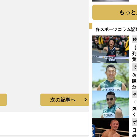
題
もっと
各スポーツコラム記
陸
【
列
黄
し
そ
期
佐
き
際
く
分
代
そ
与
次の記事へ
「
も
気
く
浴
ボ
太
日
ァ
者