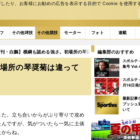
たり、お客様にお勧めの広告を表⽰する⽬的で Cookie を使⽤す
フ
その他球技
その他競技
モーター
フォト
連載
月刊・白鵬】横綱も認める強さ。初場所の琴奨菊は違っていた
編集部のおすすめ
3
スポルテ
初場所の琴奨菊は違って
集号 Vol
スポルテ
月16日発
最新記事
プッシュ
いて
た。立ち合いからがぶり寄りで攻め
たんですが、気がついたら一気に土俵
たからね。