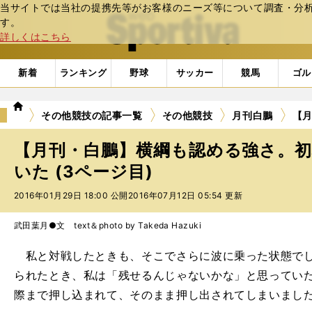
当サイトでは当社の提携先等がお客様のニーズ等について調査・分析し
web Sportiva (webスポルティーバ)
す。
詳しくはこちら
新着
ランキング
野球
サッカー
競馬
ゴル
we
その他競技の記事一覧
その他競技
月刊白鵬
【
b
ス
【月刊・白鵬】横綱も認める強さ。
ポ
ル
いた (3ページ目)
テ
2016年01月29日 18:00 公開
2016年07月12日 05:54 更新
ィ
ー
バ
武田葉月●文 text＆photo by Takeda Hazuki
私と対戦したときも、そこでさらに波に乗った状態でし
られたとき、私は「残せるんじゃないかな」と思ってい
際まで押し込まれて、そのまま押し出されてしまいまし