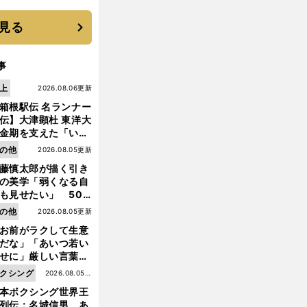
と楽しさ
見る
事
上
2026.08.06更新
箱根駅伝 名ランナー
伝】大津顕杜 東洋大
金期を支えた「いぶ
銀」の存在 最後は同
の他
2026.08.05更新
の設楽兄弟も受賞で
藤慎太郎が描く引き
なかった金栗杯に輝
の美学「弱くなる自
も見せたい」 50
の競輪人生に影響を
前
の他
2026.08.05更新
へ
える伏見俊昭の死に
お前がラクして生意
言及
だな」「あいつ若い
せに」厳しい言葉を
びせられるも佐藤慎
クシング
2026.08.05更
郎が貫いた誇りとフ
本ボクシング世界王
新
ンへの思い
列伝：名城信男 あ