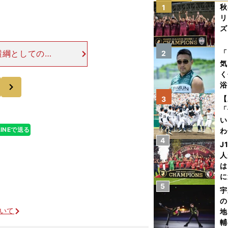
秋
1
リ
ズ
を
横綱としての通
「
2
気
長の記録に並ぶ
く
土俵を務めてき
次
浴
太
【
3
ァ
「
い
LINEで送る
わ
4
だ
J
人
は
に
5
と
宇
の
ついて
地
輔