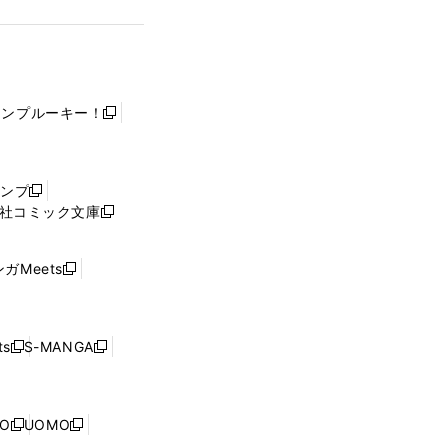
ャンプルーキー！
新
し
い
ウ
ャンプ
新
ィ
社コミック文庫
し
新
ン
い
し
ド
ウ
い
ウ
ガMeets
新
ィ
ウ
で
し
ン
ィ
開
い
ド
ン
く
ウ
ウ
ド
s
S-MANGA
新
新
ィ
で
ウ
し
し
ン
開
で
い
い
ド
く
開
ウ
ウ
ウ
NO
UOMO
く
新
新
ィ
ィ
で