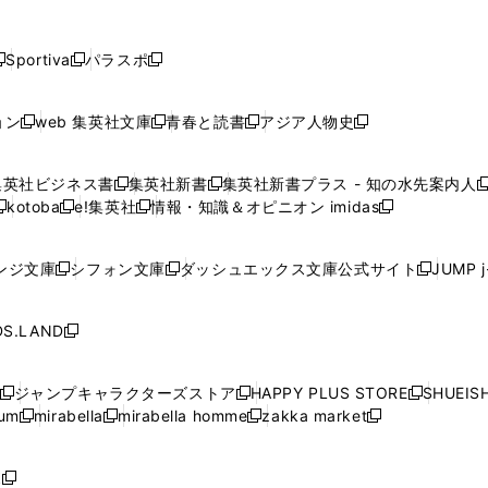
し
し
し
し
し
ン
ン
ン
ン
開
開
開
開
開
い
い
い
い
い
ド
ド
ド
ド
く
く
く
く
く
ウ
ウ
ウ
ウ
ウ
ウ
ウ
ウ
ウ
Sportiva
パラスポ
新
新
ィ
ィ
ィ
ィ
ィ
で
で
で
で
し
し
し
ン
ン
ン
ン
ン
開
開
開
開
い
い
い
ド
ド
ド
ド
ド
ョン
web 集英社文庫
青春と読書
アジア人物史
く
く
く
く
新
新
新
新
ウ
ウ
ウ
ウ
ウ
ウ
ウ
ウ
し
し
し
し
ィ
ィ
ィ
で
で
で
で
で
い
い
い
い
ン
ン
ン
集英社ビジネス書
集英社新書
集英社新書プラス - 知の水先案内人
開
開
開
開
開
新
新
新
ウ
ウ
ウ
ウ
ド
ド
ド
kotoba
e!集英社
情報・知識＆オピニオン imidas
く
く
く
く
く
新
し
新
し
新
ィ
ィ
ィ
ィ
ウ
ウ
ウ
し
し
い
し
い
し
ン
ン
ン
ン
で
で
で
い
い
ウ
い
ウ
い
ド
ド
ド
ド
ンジ文庫
シフォン文庫
ダッシュエックス文庫公式サイト
JUMP 
開
開
開
新
新
新
ウ
ウ
ィ
ウ
ィ
ウ
ウ
ウ
ウ
ウ
く
く
く
し
し
し
ィ
ィ
ン
ィ
ン
ィ
で
で
で
で
い
い
い
ン
ン
ド
ン
ド
ン
S.LAND
開
開
開
開
新
ウ
ウ
ウ
ド
ド
ウ
ド
ウ
ド
く
く
く
く
し
ィ
ィ
ィ
ウ
ウ
で
ウ
で
ウ
い
ン
ン
ン
ジャンプキャラクターズストア
HAPPY PLUS STORE
SHUEIS
で
で
開
で
開
で
新
新
新
ウ
ド
ド
ド
ium
mirabella
mirabella homme
zakka market
開
開
く
開
く
開
し
新
新
新
し
新
し
ィ
ウ
ウ
ウ
く
く
く
く
い
し
し
い
し
し
い
ン
で
で
で
ウ
い
い
ウ
い
い
ウ
ド
ボ
開
開
開
新