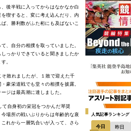
、後半戦に入ってからはなかなか白
星を喫すると、変に考え込んだり、内
れば、勝利数がふた桁にも及ばないこ
て、自分の相撲を取っていました。
もしっかりできていると聞きましたか
ます。
こそ敗れましたが、１敗で迎えた千
関・豪栄道戦でも堂々の相撲を披露。
テージは最高潮に達しました。
して自身初の栄冠をつかんだ琴奨
、今場所の戦いぶりからは年齢的な衰
人気記事ランキング
、これから一層気合いが入って、さら
今日
昨日