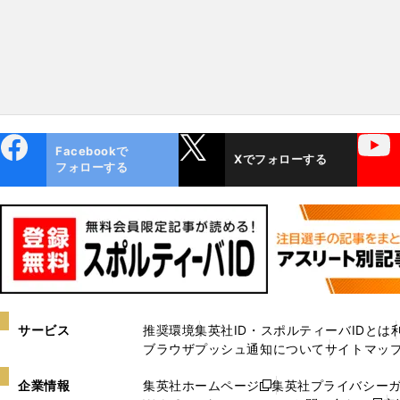
ebo
X
YouTube
Facebookで
Xでフォローする
ok
フォローする
サービス
推奨環境
集英社ID・スポルティーバIDとは
ブラウザプッシュ通知について
サイトマッ
企業情報
集英社ホームページ
集英社プライバシー
新