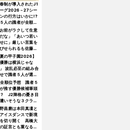
春制が導入されたJ1
ーグ2026－27シー
ンの行方はいかに!?
５人の識者が全順位
大胆予想
お前がラクして生意
だな」「あいつ若い
せに」厳しい言葉を
びせられるも佐藤慎
郎が貫いた誇りとフ
夏の甲子園2026】
ンへの思い
優勝は横浜じゃな
」 波乱必至の組み合
せで識者５人が選ん
優勝校はここだ！
1全順位予想 識者５
が推す優勝候補筆頭
？ J2降格の憂き目
遭いそうな３クラブ
は？
野昌磨は本田真凜と
アイスダンスで新境
を切り開く 高橋大
の証言とも重なる課