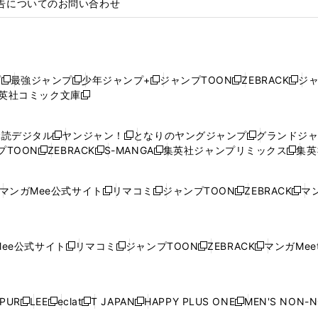
告についてのお問い合わせ
プ
最強ジャンプ
少年ジャンプ+
ジャンプTOON
ZEBRACK
ジ
新
新
新
新
新
英社コミック文庫
し
新
し
し
し
し
い
い
し
い
い
い
ウ
ウ
い
ウ
ウ
ウ
購読デジタル
ヤンジャン！
となりのヤングジャンプ
グランドジ
新
新
新
ィ
ィ
ウ
ィ
ィ
ィ
プTOON
ZEBRACK
S-MANGA
集英社ジャンプリミックス
集英
新
し
新
し
新
し
新
ン
ン
ィ
ン
ン
ン
し
い
し
い
し
い
し
ド
ド
ン
ド
ド
ド
い
ウ
い
ウ
い
ウ
い
ウ
ウ
ド
ウ
ウ
ウ
マンガMee公式サイト
リマコミ
ジャンプTOON
ZEBRACK
マン
新
新
新
新
ウ
ィ
ウ
ィ
ウ
ィ
ウ
で
で
ウ
で
で
で
し
し
し
し
し
ィ
ン
ィ
ン
ィ
ン
ィ
開
開
で
開
開
開
い
い
い
い
い
ン
ド
ン
ド
ン
ド
ン
く
く
開
く
く
く
ウ
ウ
ウ
ウ
ウ
ド
ウ
ド
ウ
ド
ウ
ド
ee公式サイト
リマコミ
ジャンプTOON
ZEBRACK
マンガMeet
く
新
新
新
新
ィ
ィ
ィ
ィ
ィ
ウ
で
ウ
で
ウ
で
ウ
し
し
し
し
ン
ン
ン
ン
ン
で
開
で
開
で
開
で
い
い
い
い
ド
ド
ド
ド
ド
開
く
開
く
開
く
開
ウ
ウ
ウ
ウ
ウ
ウ
ウ
ウ
ウ
PUR
LEE
eclat
T JAPAN
HAPPY PLUS ONE
MEN'S NON-
く
く
く
く
新
新
新
新
新
ィ
ィ
ィ
ィ
で
で
で
で
で