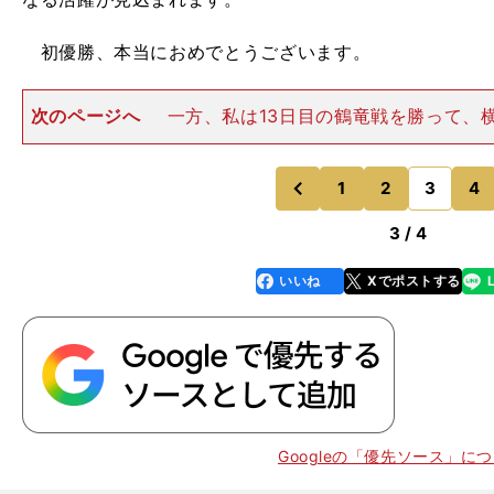
初優勝、本当におめでとうございます。
次のページへ
一方、私は13日目の鶴竜戦を勝って、
算勝利数が670勝となって、大横綱である北の湖元理事
ことができました。この10年ほどの間、なんとか無事に
た“証”のような記
1
2
3
4
のページへ
のページへ
前
3 / 4
いいね
Xでポストする
line
faceboo
x
k
Googleの「優先ソース」に