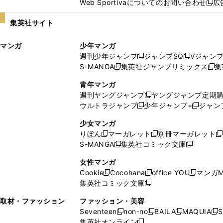
Web Sportivaについてのお問い合わせ
広
し
新
い
し
集英社サイト
ウ
い
ィ
ウ
マンガ
少年マンガ
ン
ィ
週刊少年ジャンプ
ジャンプSQ
Vジャン
ド
ン
新
新
S-MANGA
集英社ジャンプリミックス
集
ウ
ド
新
し
し
新
で
ウ
し
い
い
し
青年マンガ
開
で
い
ウ
ウ
い
週刊ヤングジャンプ
ヤングジャンプ定期
新
く
開
ウ
ィ
ィ
ウ
ウルトラジャンプ
少年ジャンプ+
ジャン
新
し
新
く
ィ
ン
ン
ィ
し
い
し
ン
ド
ド
ン
少女マンガ
い
ウ
い
ド
ウ
ウ
ド
りぼん
マーガレット
別冊マーガレット
新
新
新
ウ
ィ
ウ
ウ
で
で
ウ
S-MANGA
集英社コミック文庫
し
新
し
新
ィ
ン
ィ
で
開
開
で
い
し
い
し
ン
ド
ン
女性マンガ
開
く
く
開
ウ
い
ウ
い
ド
ウ
ド
Cookie
Cocohana
office YOU
マンガM
く
く
新
新
新
ィ
ウ
ィ
ウ
ウ
で
ウ
集英社コミック文庫
し
新
し
し
ン
ィ
ン
ィ
で
開
で
い
し
い
い
ド
ン
ド
ン
取材・ファッション
ファッション・美容
開
く
開
ウ
い
ウ
ウ
ウ
ド
ウ
ド
Seventeen
non-no
BAILA
MAQUIA
S
く
く
新
新
新
新
ィ
ウ
ィ
ィ
で
ウ
で
ウ
集英社オンライン