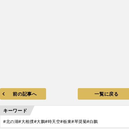
前の記事へ
一覧に戻る
キーワード
#北の湖
#大相撲
#大鵬
#時天空
#栃東
#琴奨菊
#白鵬