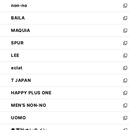
し
non-no
く
で
い
新
開
ウ
し
BAILA
く
ィ
い
新
ン
ウ
し
MAQUIA
ド
ィ
い
新
ウ
ン
ウ
し
SPUR
で
ド
ィ
い
新
開
ウ
ン
ウ
し
LEE
く
で
ド
ィ
い
新
開
ウ
ン
ウ
し
eclat
く
で
ド
ィ
い
新
開
ウ
ン
ウ
し
T JAPAN
く
で
ド
ィ
い
新
開
ウ
ン
ウ
し
HAPPY PLUS ONE
く
で
ド
ィ
い
新
開
ウ
ン
ウ
し
MEN'S NON-NO
く
で
ド
ィ
い
新
開
ウ
ン
ウ
し
UOMO
く
で
ド
ィ
い
新
開
ウ
ン
ウ
し