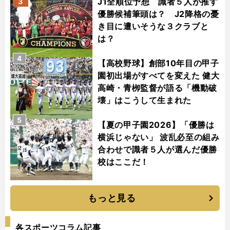
J1全順位予想 識者５人が推す
3
優勝候補筆頭は？ J2降格の憂
き目に遭いそうな３クラブと
は？
4
【高校野球】創部10年目の甲子
園初出場がすべてを変えた 健大
高崎・青栁監督が語る「機動破
壊」はこうして生まれた
5
【夏の甲子園2026】「優勝は
横浜じゃない」 波乱必至の組み
合わせで識者５人が選んだ優勝
校はここだ！
もっと見る
各スポーツコラム記事