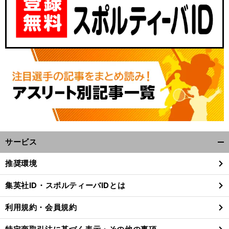
サービス
開
く/
推奨環境
閉
じ
集英社ID・スポルティーバIDとは
る
利用規約・会員規約