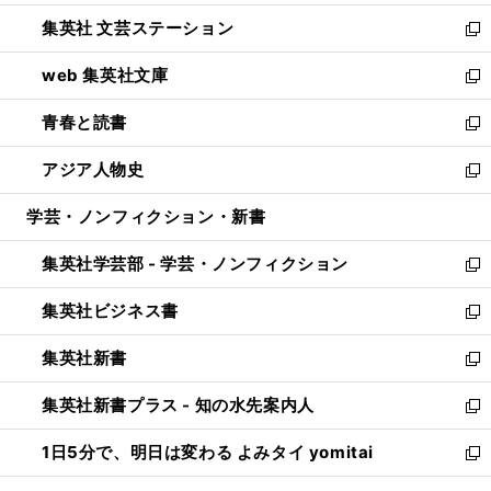
開
ウ
し
集英社 文芸ステーション
く
ィ
い
新
ン
ウ
し
web 集英社文庫
ド
ィ
い
新
ウ
ン
ウ
し
青春と読書
で
ド
ィ
い
新
開
ウ
ン
ウ
し
アジア人物史
く
で
ド
ィ
い
新
開
ウ
ン
ウ
し
学芸・ノンフィクション・新書
く
で
ド
ィ
い
開
ウ
ン
ウ
集英社学芸部 - 学芸・ノンフィクション
く
で
ド
ィ
新
開
ウ
ン
し
集英社ビジネス書
く
で
ド
い
新
開
ウ
ウ
し
集英社新書
く
で
ィ
い
新
開
ン
ウ
し
集英社新書プラス - 知の水先案内人
く
ド
ィ
い
新
ウ
ン
ウ
し
1日5分で、明日は変わる よみタイ yomitai
で
ド
ィ
い
新
開
ウ
ン
ウ
し