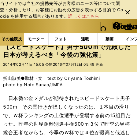
当サイトでは当社の提携先等がお客様のニーズ等について調
査・分析したり、お客様にお勧めの広告を表⽰する⽬的で Co
閉じ
okie を使⽤する場合があります。
詳しくはこちら
る
マイペ
web Sportiva (webスポルティーバ)
検索
メニュ
we
ー
その他競技の記事一覧
その他競技
冬季競技
【
b
ジ
その他競技
モーター
フォト
連載
動画
イン
ス
【スピードスケート】男子500ｍで完敗した
ポ
日本が考えるべき「今後の強化策」
ル
テ
2014年02月11日 15:05 公開
2016年07月12日 05:49 更新
ィ
ー
折山淑美●取材・文 text by Oriyama Toshimi
バ
photo by Noto Sunao/JMPA
日本勢の金メダルが期待されたスピードスケート男子
500m。その雲行きが怪しくなったのは、１本目の滑り
で、Ｗ杯ランキングの上位選手が登場する前の15組目だ
った。昨年の世界距離別選手権500ｍ３位で昨季のＷ杯
総合王者ながらも、今季のＷ杯では４位が最高と低迷し