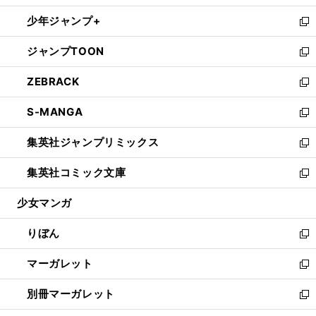
開
ウ
ン
ウ
し
少年ジャンプ+
く
で
ド
ィ
い
新
開
ウ
ン
ウ
し
ジャンプTOON
く
で
ド
ィ
い
新
開
ウ
ン
ウ
し
ZEBRACK
く
で
ド
ィ
い
新
開
ウ
ン
ウ
し
S-MANGA
く
で
ド
ィ
い
新
開
ウ
ン
ウ
し
集英社ジャンプリミックス
く
で
ド
ィ
い
新
開
ウ
ン
ウ
し
集英社コミック文庫
く
で
ド
ィ
い
新
開
ウ
ン
ウ
し
少女マンガ
く
で
ド
ィ
い
開
ウ
ン
ウ
りぼん
く
で
ド
ィ
新
開
ウ
ン
し
マーガレット
く
で
ド
い
新
開
ウ
ウ
し
別冊マーガレット
く
で
ィ
い
新
開
ン
ウ
し