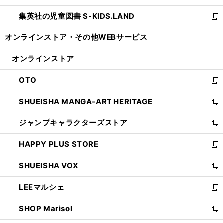
開
ウ
ン
し
集英社の児童図書 S-KIDS.LAND
く
で
ド
い
新
開
ウ
ウ
し
オンラインストア・
その他WEBサービス
く
で
ィ
い
開
ン
ウ
オンラインストア
く
ド
ィ
ウ
ン
OTO
で
ド
新
開
ウ
し
SHUEISHA MANGA-ART HERITAGE
く
で
い
新
開
ウ
し
ジャンプキャラクターズストア
く
ィ
い
新
ン
ウ
し
HAPPY PLUS STORE
ド
ィ
い
新
ウ
ン
ウ
し
SHUEISHA VOX
で
ド
ィ
い
新
開
ウ
ン
ウ
し
LEEマルシェ
く
で
ド
ィ
い
新
開
ウ
ン
ウ
し
SHOP Marisol
く
で
ド
ィ
い
新
開
ウ
ン
ウ
し