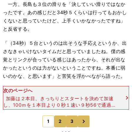
一方、長島も３位の滑りを「決していい滑りではなか
ったです。あの感じだと34秒５くらいは行ってもおかし
くないと思っていたけど、上手くいかなかったですね」
と反省する。
「（34秒）５台というのは出そうな手応えというか、出
さなきゃいけないタイムだと思っていましたね。僕の感
覚とリンクが合っている感じはあったから、それが出な
かったというのは力がないということですね。本番に弱
いのかな、と思います」と苦笑を浮かべながら語った。
次のページへ
加藤は２本目、きっちりとスタートを決めて加速
し、100ｍを１本目より０秒１速い９秒56で通過。
低地リンクの自己セカンド記録の34秒77でゴール
した。そしてスメーケンスと同走になった長島も、
次
1
2
3
のページへ
100ｍは１