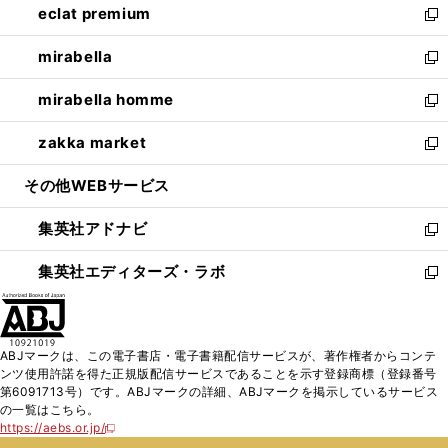
eclat premium
く
で
ド
ィ
い
新
開
ウ
ン
ウ
し
mirabella
く
で
ド
ィ
い
新
開
ウ
ン
ウ
し
mirabella homme
く
で
ド
ィ
い
新
開
ウ
ン
ウ
し
zakka market
く
で
ド
ィ
い
新
開
ウ
ン
ウ
し
その他WEBサービス
く
で
ド
ィ
い
開
ウ
ン
ウ
集英社アドナビ
く
で
ド
ィ
新
開
ウ
ン
し
集英社エディターズ・ラボ
く
で
ド
い
新
開
ウ
ウ
し
く
で
ィ
い
開
ン
ウ
ABJマークは、この電子書店・電子書籍配信サービスが、著作権者からコンテ
く
ド
ィ
ンツ使用許諾を得た正規版配信サービスであることを示す登録商標（登録番号
ウ
ン
第6091713号）です。ABJマークの詳細、ABJマークを掲示しているサービス
で
ド
の一覧はこちら。
開
ウ
https://aebs.or.jp/
新
く
で
し