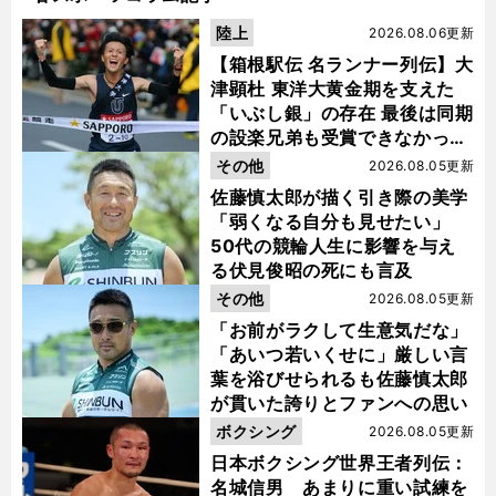
陸上
2026.08.06更新
【箱根駅伝 名ランナー列伝】大
津顕杜 東洋大黄金期を支えた
「いぶし銀」の存在 最後は同期
の設楽兄弟も受賞できなかった
金栗杯に輝く
その他
2026.08.05更新
佐藤慎太郎が描く引き際の美学
「弱くなる自分も見せたい」
50代の競輪人生に影響を与え
る伏見俊昭の死にも言及
その他
2026.08.05更新
「お前がラクして生意気だな」
「あいつ若いくせに」厳しい言
葉を浴びせられるも佐藤慎太郎
が貫いた誇りとファンへの思い
ボクシング
2026.08.05更新
日本ボクシング世界王者列伝：
名城信男 あまりに重い試練を