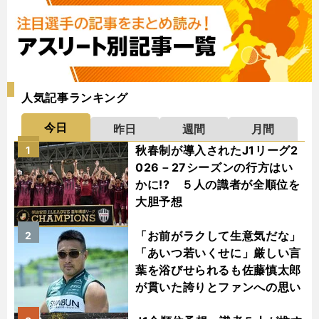
人気記事ランキング
今日
昨日
週間
月間
秋春制が導入されたJ1リーグ2
1
026－27シーズンの行方はい
かに!? ５人の識者が全順位を
大胆予想
「お前がラクして生意気だな」
2
「あいつ若いくせに」厳しい言
葉を浴びせられるも佐藤慎太郎
が貫いた誇りとファンへの思い