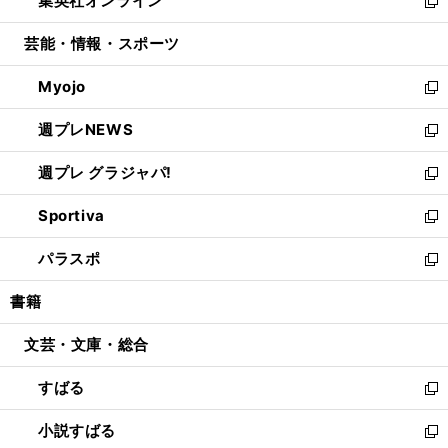
集英社オンライン
く
で
ド
ィ
い
新
開
ウ
ン
ウ
し
芸能・情報・スポーツ
く
で
ド
ィ
い
開
ウ
ン
ウ
Myojo
く
で
ド
ィ
新
開
ウ
ン
し
週プレNEWS
く
で
ド
い
新
開
ウ
ウ
し
週プレ グラジャパ!
く
で
ィ
い
新
開
ン
ウ
し
Sportiva
く
ド
ィ
い
新
ウ
ン
ウ
し
パラスポ
で
ド
ィ
い
新
開
ウ
ン
ウ
し
書籍
く
で
ド
ィ
い
開
ウ
ン
ウ
文芸・文庫・総合
く
で
ド
ィ
開
ウ
ン
すばる
く
で
ド
新
開
ウ
し
小説すばる
く
で
い
新