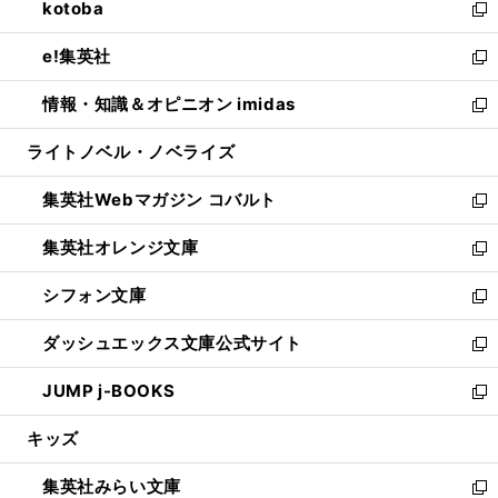
kotoba
く
で
ド
ィ
い
新
開
ウ
ン
ウ
し
e!集英社
く
で
ド
ィ
い
新
開
ウ
ン
ウ
し
情報・知識＆オピニオン imidas
く
で
ド
ィ
い
新
開
ウ
ン
ウ
し
ライトノベル・ノベライズ
く
で
ド
ィ
い
開
ウ
ン
ウ
集英社Webマガジン コバルト
く
で
ド
ィ
新
開
ウ
ン
し
集英社オレンジ文庫
く
で
ド
い
新
開
ウ
ウ
し
シフォン文庫
く
で
ィ
い
新
開
ン
ウ
し
ダッシュエックス文庫公式サイト
く
ド
ィ
い
新
ウ
ン
ウ
し
JUMP j-BOOKS
で
ド
ィ
い
新
開
ウ
ン
ウ
し
キッズ
く
で
ド
ィ
い
開
ウ
ン
ウ
集英社みらい文庫
く
で
ド
ィ
新