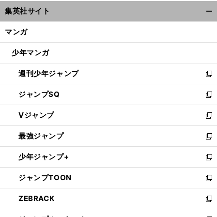
ウ
集英社サイト
ィ
開
ン
く/
マンガ
ド
閉
ウ
じ
少年マンガ
で
る
開
週刊少年ジャンプ
く
新
し
ジャンプSQ
い
新
ウ
し
Vジャンプ
ィ
い
新
ン
ウ
し
最強ジャンプ
ド
ィ
い
新
ウ
ン
ウ
し
少年ジャンプ+
で
ド
ィ
い
新
開
ウ
ン
ウ
し
ジャンプTOON
く
で
ド
ィ
い
新
開
ウ
ン
ウ
し
ZEBRACK
く
で
ド
ィ
い
新
開
ウ
ン
ウ
し