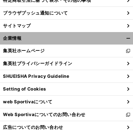
特定商取引法に基づく表示・その他の事項
ブラウザプッシュ通知について
、
前
へ
8
サイトマップ
企業情報
開
く/
集英社ホームページ
新
閉
し
じ
集英社プライバシーガイドライン
い
る
ウ
SHUEISHA Privacy Guideline
ィ
ン
Setting of Cookies
ド
ウ
web Sportivaについて
で
開
Web Sportivaについてのお問い合わせ
く
新
し
広告についてのお問い合わせ
い