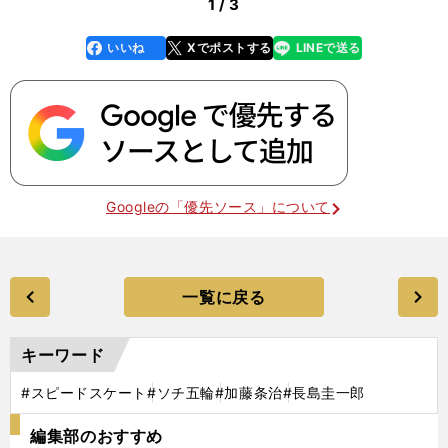
1 / 3
いいね
Xでポストする
LINEで送る
line
faceboo
x
k
Googleの「優先ソース」について
一覧に戻る
キーワード
#スピードスケート
#ソチ五輪
#加藤条治
#長島圭一郎
編集部のおすすめ