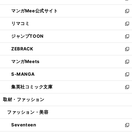
開
ン
ウ
し
マンガMee公式サイト
く
ド
ィ
い
新
ウ
ン
ウ
し
リマコミ
で
ド
ィ
い
新
開
ウ
ン
ウ
し
ジャンプTOON
く
で
ド
ィ
い
新
開
ウ
ン
ウ
し
ZEBRACK
く
で
ド
ィ
い
新
開
ウ
ン
ウ
し
マンガMeets
く
で
ド
ィ
い
新
開
ウ
ン
ウ
し
S-MANGA
く
で
ド
ィ
い
新
開
ウ
ン
ウ
し
集英社コミック文庫
く
で
ド
ィ
い
新
開
ウ
ン
ウ
し
取材・ファッション
く
で
ド
ィ
い
開
ウ
ン
ウ
ファッション・美容
く
で
ド
ィ
開
ウ
ン
Seventeen
く
で
ド
新
開
ウ