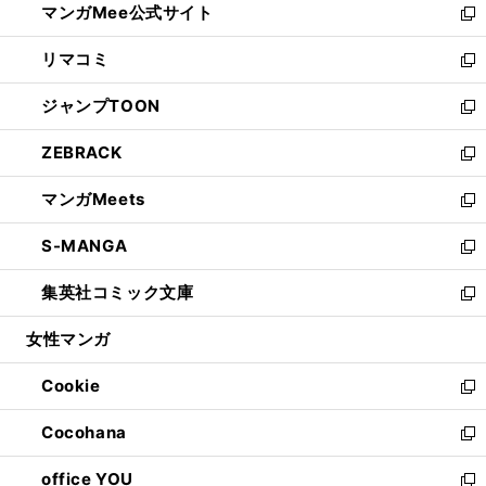
マンガMee公式サイト
く
ド
ィ
い
新
ウ
ン
ウ
し
リマコミ
で
ド
ィ
い
新
開
ウ
ン
ウ
し
ジャンプTOON
く
で
ド
ィ
い
新
開
ウ
ン
ウ
し
ZEBRACK
く
で
ド
ィ
い
新
開
ウ
ン
ウ
し
マンガMeets
く
で
ド
ィ
い
新
開
ウ
ン
ウ
し
S-MANGA
く
で
ド
ィ
い
新
開
ウ
ン
ウ
し
集英社コミック文庫
く
で
ド
ィ
い
新
開
ウ
ン
ウ
し
女性マンガ
く
で
ド
ィ
い
開
ウ
ン
ウ
Cookie
く
で
ド
ィ
新
開
ウ
ン
し
Cocohana
く
で
ド
い
新
開
ウ
ウ
し
office YOU
く
で
ィ
い
新