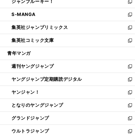
ジャンプルーキー！
く
で
ド
ィ
い
新
開
ウ
ン
ウ
し
S-MANGA
く
で
ド
ィ
い
新
開
ウ
ン
ウ
し
集英社ジャンプリミックス
く
で
ド
ィ
い
新
開
ウ
ン
ウ
し
集英社コミック文庫
く
で
ド
ィ
い
新
開
ウ
ン
ウ
し
青年マンガ
く
で
ド
ィ
い
開
ウ
ン
ウ
週刊ヤングジャンプ
く
で
ド
ィ
新
開
ウ
ン
し
ヤングジャンプ定期購読デジタル
く
で
ド
い
新
開
ウ
ウ
し
ヤンジャン！
く
で
ィ
い
新
開
ン
ウ
し
となりのヤングジャンプ
く
ド
ィ
い
新
ウ
ン
ウ
し
グランドジャンプ
で
ド
ィ
い
新
開
ウ
ン
ウ
し
ウルトラジャンプ
く
で
ド
ィ
い
新