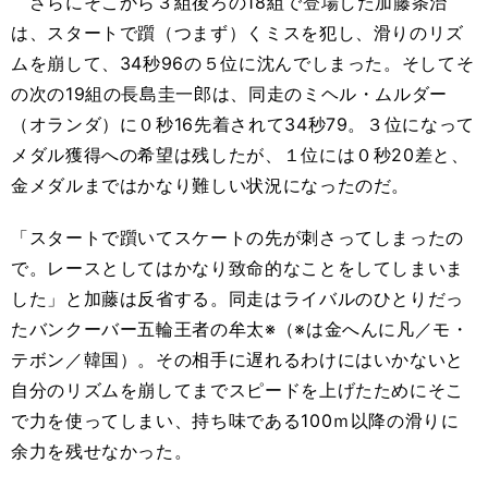
さらにそこから３組後ろの18組で登場した加藤条治
は、スタートで躓（つまず）くミスを犯し、滑りのリズ
ムを崩して、34秒96の５位に沈んでしまった。そしてそ
の次の19組の長島圭一郎は、同走のミヘル・ムルダー
（オランダ）に０秒16先着されて34秒79。３位になって
メダル獲得への希望は残したが、１位には０秒20差と、
金メダルまではかなり難しい状況になったのだ。
「スタートで躓いてスケートの先が刺さってしまったの
で。レースとしてはかなり致命的なことをしてしまいま
した」と加藤は反省する。同走はライバルのひとりだっ
たバンクーバー五輪王者の牟太※（※は金へんに凡／モ・
テボン／韓国）。その相手に遅れるわけにはいかないと
自分のリズムを崩してまでスピードを上げたためにそこ
で力を使ってしまい、持ち味である100ｍ以降の滑りに
余力を残せなかった。