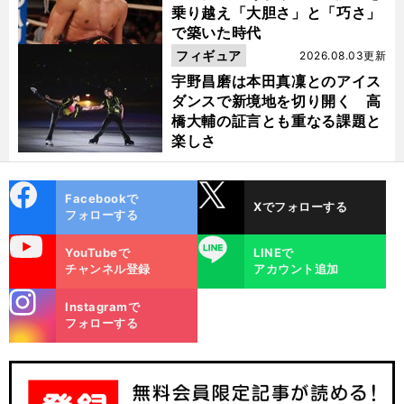
乗り越え「大胆さ」と「巧さ」
で築いた時代
フィギュア
2026.08.03更新
宇野昌磨は本田真凜とのアイス
ダンスで新境地を切り開く 高
橋大輔の証言とも重なる課題と
楽しさ
cebo
X
Facebookで
Xでフォローする
ok
フォローする
uTube
LINE
YouTubeで
LINEで
チャンネル登録
アカウント追加
stagra
Instagramで
m
フォローする