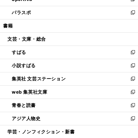
い
新
ウ
ン
ウ
し
パラスポ
で
ド
ィ
い
新
開
ウ
ン
ウ
し
書籍
く
で
ド
ィ
い
開
ウ
ン
ウ
文芸・文庫・総合
く
で
ド
ィ
開
ウ
ン
すばる
く
で
ド
新
開
ウ
し
小説すばる
く
で
い
新
開
ウ
し
集英社 文芸ステーション
く
ィ
い
新
ン
ウ
し
web 集英社文庫
ド
ィ
い
新
ウ
ン
ウ
し
青春と読書
で
ド
ィ
い
新
開
ウ
ン
ウ
し
アジア人物史
く
で
ド
ィ
い
新
開
ウ
ン
ウ
し
学芸・ノンフィクション・新書
く
で
ド
ィ
い