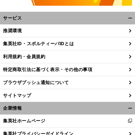
サービス
開
く/
推奨環境
閉
じ
集英社ID・スポルティーバIDとは
る
女
。
利用規約・会員規約
子フィギュアスケートで最強ロシアの新たな勢力図
GPファイナルの枠を独占する可能性も
特定商取引法に基づく表示・その他の事項
ブラウザプッシュ通知について
サイトマップ
企業情報
開
く/
集英社ホームページ
新
閉
し
じ
集英社プライバシーガイドライン
い