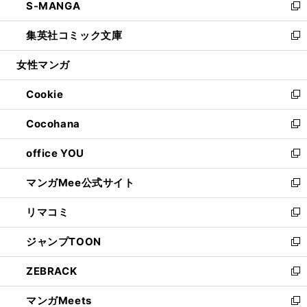
S-MANGA
く
で
ド
ィ
い
新
開
ウ
ン
ウ
し
集英社コミック文庫
く
で
ド
ィ
い
新
開
ウ
ン
ウ
し
女性マンガ
く
で
ド
ィ
い
開
ウ
ン
ウ
Cookie
く
で
ド
ィ
新
開
ウ
ン
し
Cocohana
く
で
ド
い
新
開
ウ
ウ
し
office YOU
く
で
ィ
い
新
開
ン
ウ
し
マンガMee公式サイト
く
ド
ィ
い
新
ウ
ン
ウ
し
リマコミ
で
ド
ィ
い
新
開
ウ
ン
ウ
し
ジャンプTOON
く
で
ド
ィ
い
新
開
ウ
ン
ウ
し
ZEBRACK
く
で
ド
ィ
い
新
開
ウ
ン
ウ
し
マンガMeets
く
で
ド
ィ
い
新