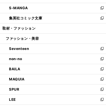
開
ウ
ン
ウ
し
S-MANGA
く
で
ド
ィ
い
新
開
ウ
ン
ウ
し
集英社コミック文庫
く
で
ド
ィ
い
新
開
ウ
ン
ウ
し
取材・ファッション
く
で
ド
ィ
い
開
ウ
ン
ウ
ファッション・美容
く
で
ド
ィ
開
ウ
ン
Seventeen
く
で
ド
新
開
ウ
し
non-no
く
で
い
新
開
ウ
し
BAILA
く
ィ
い
新
ン
ウ
し
MAQUIA
ド
ィ
い
新
ウ
ン
ウ
し
SPUR
で
ド
ィ
い
新
開
ウ
ン
ウ
し
LEE
く
で
ド
ィ
い
新
開
ウ
ン
ウ
し