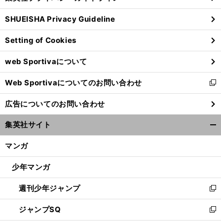
る
ウ
SHUEISHA Privacy Guideline
ィ
ン
Setting of Cookies
ド
ウ
web Sportivaについて
で
開
Web Sportivaについてのお問い合わせ
く
新
し
広告についてのお問い合わせ
い
ウ
集英社サイト
ィ
開
ン
く/
マンガ
ド
閉
ウ
じ
少年マンガ
で
る
開
週刊少年ジャンプ
く
新
し
ジャンプSQ
い
新