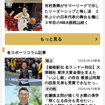
5
河村勇輝がサマーリーグで示し
たリーダーシップと悔し涙 ２
年ぶりの日本代表の舞台を糧に
３年目のNBA挑戦は続く
もっと見る
各スポーツコラム記事
陸上
2026.08.06更新
【箱根駅伝 名ランナー列伝】大
津顕杜 東洋大黄金期を支えた
「いぶし銀」の存在 最後は同期
の設楽兄弟も受賞できなかった
金栗杯に輝く
その他
2026.08.05更新
佐藤慎太郎が描く引き際の美学
「弱くなる自分も見せたい」