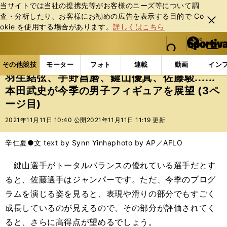
当サイトでは当社の提携先等がお客様のニーズ等について調
査・分析したり、お客様にお勧めの広告を表⽰する⽬的で Co
閉じ
okie を使⽤する場合があります。
詳しくはこちら
る
マイペ
web Sportiva (webスポルティーバ)
検索
メニュ
we
ー
その他競技の記事一覧
フィギュア
羽生結弦、宇野昌
b
ジ
その他競技
モーター
フォト
連載
動画
イン
ス
羽生結弦、宇野昌磨、鍵山優真、佐藤駿......
ポ
本田武史が今季の男子フィギュアを展望 (3ペ
ル
ージ目)
テ
ィ
2021年11月11日 10:40 公開
2021年11月11日 11:19 更新
ー
バ
辛仁夏●文 text by Synn Yinha
photo by AP／AFLO
鍵山選手がトータルバランスの優れている選手だとす
ると、佐藤選手はジャンパーです。ただ、今季のプログ
ラムを演じる姿を見ると、表現や滑りの部分でもすごく
成長しているのが見えるので、その部分が評価されてく
ると、さらに高得点が望めるでしょう。