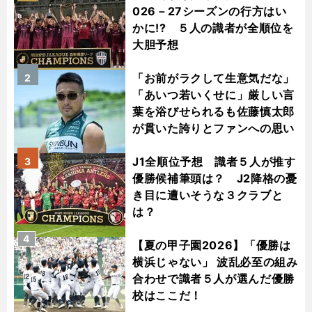
026－27シーズンの行方はい
かに!? ５人の識者が全順位を
大胆予想
「お前がラクして生意気だな」
2
「あいつ若いくせに」厳しい言
葉を浴びせられるも佐藤慎太郎
が貫いた誇りとファンへの思い
J1全順位予想 識者５人が推す
3
優勝候補筆頭は？ J2降格の憂
き目に遭いそうな３クラブと
は？
4
【夏の甲子園2026】「優勝は
横浜じゃない」 波乱必至の組み
合わせで識者５人が選んだ優勝
校はここだ！