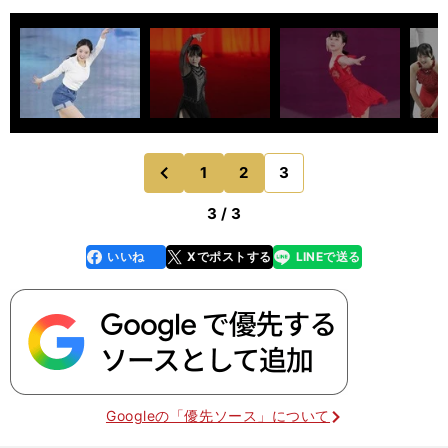
1
2
3
のページへ
前
3 / 3
いいね
Xでポストする
LINEで送る
line
faceboo
x
k
Googleの「優先ソース」について