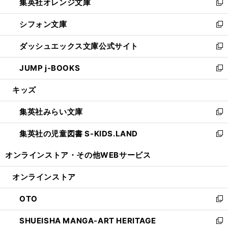
集英社オレンジ文庫
く
で
ド
い
新
開
ウ
ウ
し
シフォン文庫
く
で
ィ
い
新
開
ン
ウ
し
ダッシュエックス文庫公式サイト
く
ド
ィ
い
新
ウ
ン
ウ
し
JUMP j-BOOKS
で
ド
ィ
い
新
開
ウ
ン
ウ
し
キッズ
く
で
ド
ィ
い
開
ウ
ン
ウ
集英社みらい文庫
く
で
ド
ィ
新
開
ウ
ン
し
集英社の児童図書 S-KIDS.LAND
く
で
ド
い
新
開
ウ
ウ
し
オンラインストア・
その他WEBサービス
く
で
ィ
い
開
ン
ウ
オンラインストア
く
ド
ィ
ウ
ン
OTO
で
ド
新
開
ウ
し
SHUEISHA MANGA-ART HERITAGE
く
で
い
新