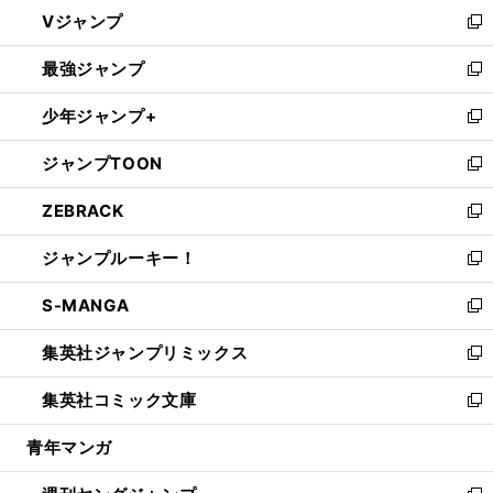
ウ
し
Vジャンプ
ィ
い
新
ン
ウ
し
最強ジャンプ
ド
ィ
い
新
ウ
ン
ウ
し
少年ジャンプ+
で
ド
ィ
い
新
開
ウ
ン
ウ
し
ジャンプTOON
く
で
ド
ィ
い
新
開
ウ
ン
ウ
し
ZEBRACK
く
で
ド
ィ
い
新
開
ウ
ン
ウ
し
ジャンプルーキー！
く
で
ド
ィ
い
新
開
ウ
ン
ウ
し
S-MANGA
く
で
ド
ィ
い
新
開
ウ
ン
ウ
し
集英社ジャンプリミックス
く
で
ド
ィ
い
新
開
ウ
ン
ウ
し
集英社コミック文庫
く
で
ド
ィ
い
新
開
ウ
ン
ウ
し
青年マンガ
く
で
ド
ィ
い
開
ウ
ン
ウ