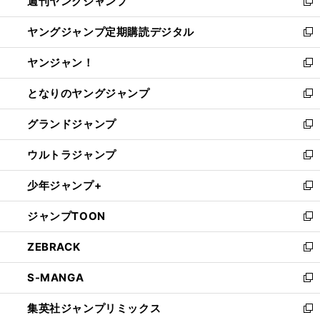
週刊ヤングジャンプ
く
で
ド
ィ
新
開
ウ
ン
し
ヤングジャンプ定期購読デジタル
く
で
ド
い
新
開
ウ
ウ
し
ヤンジャン！
く
で
ィ
い
新
開
ン
ウ
し
となりのヤングジャンプ
く
ド
ィ
い
新
ウ
ン
ウ
し
グランドジャンプ
で
ド
ィ
い
新
開
ウ
ン
ウ
し
ウルトラジャンプ
く
で
ド
ィ
い
新
開
ウ
ン
ウ
し
少年ジャンプ+
く
で
ド
ィ
い
新
開
ウ
ン
ウ
し
ジャンプTOON
く
で
ド
ィ
い
新
開
ウ
ン
ウ
し
ZEBRACK
く
で
ド
ィ
い
新
開
ウ
ン
ウ
し
S-MANGA
く
で
ド
ィ
い
新
開
ウ
ン
ウ
し
集英社ジャンプリミックス
く
で
ド
ィ
い
新