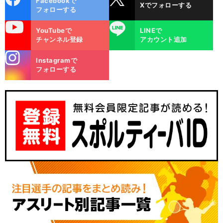
Facebookで
Xでフォローする
ok
フォローする
uTube
LINE
YouTubeで
LINEで
チャンネル登録
アカウント追加
stagra
Instagramで
m
フォローする