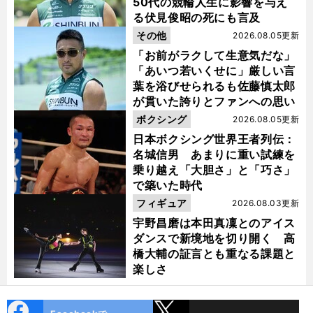
50代の競輪人生に影響を与え
る伏見俊昭の死にも言及
その他
2026.08.05更新
「お前がラクして生意気だな」
「あいつ若いくせに」厳しい言
葉を浴びせられるも佐藤慎太郎
が貫いた誇りとファンへの思い
ボクシング
2026.08.05更新
日本ボクシング世界王者列伝：
名城信男 あまりに重い試練を
乗り越え「大胆さ」と「巧さ」
で築いた時代
フィギュア
2026.08.03更新
宇野昌磨は本田真凜とのアイス
ダンスで新境地を切り開く 高
橋大輔の証言とも重なる課題と
楽しさ
cebo
X