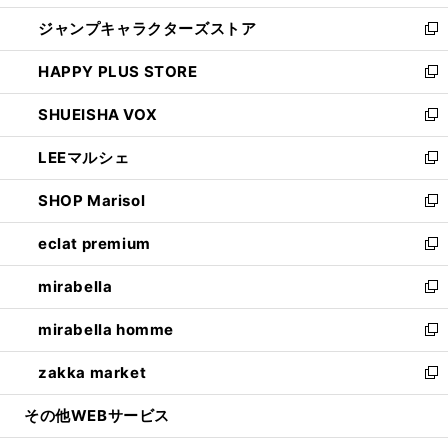
開
ウ
し
ジャンプキャラクターズストア
く
ィ
い
新
ン
ウ
し
HAPPY PLUS STORE
ド
ィ
い
新
ウ
ン
ウ
し
SHUEISHA VOX
で
ド
ィ
い
新
開
ウ
ン
ウ
し
LEEマルシェ
く
で
ド
ィ
い
新
開
ウ
ン
ウ
し
SHOP Marisol
く
で
ド
ィ
い
新
開
ウ
ン
ウ
し
eclat premium
く
で
ド
ィ
い
新
開
ウ
ン
ウ
し
mirabella
く
で
ド
ィ
い
新
開
ウ
ン
ウ
し
mirabella homme
く
で
ド
ィ
い
新
開
ウ
ン
ウ
し
zakka market
く
で
ド
ィ
い
新
開
ウ
ン
ウ
し
その他WEBサービス
く
で
ド
ィ
い
開
ウ
ン
ウ