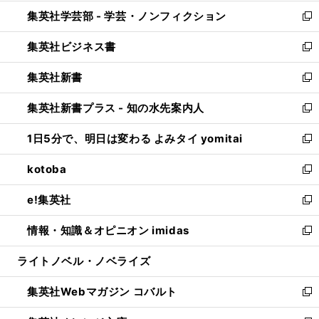
開
ウ
ン
ウ
集英社学芸部 - 学芸・ノンフィクション
く
で
ド
ィ
新
開
ウ
ン
し
集英社ビジネス書
く
で
ド
い
新
開
ウ
ウ
し
集英社新書
く
で
ィ
い
新
開
ン
ウ
し
集英社新書プラス - 知の水先案内人
く
ド
ィ
い
新
ウ
ン
ウ
し
1日5分で、明日は変わる よみタイ yomitai
で
ド
ィ
い
新
開
ウ
ン
ウ
し
kotoba
く
で
ド
ィ
い
新
開
ウ
ン
ウ
し
e!集英社
く
で
ド
ィ
い
新
開
ウ
ン
ウ
し
情報・知識＆オピニオン imidas
く
で
ド
ィ
い
新
開
ウ
ン
ウ
し
ライトノベル・ノベライズ
く
で
ド
ィ
い
開
ウ
ン
ウ
集英社Webマガジン コバルト
く
で
ド
ィ
新
開
ウ
ン
し