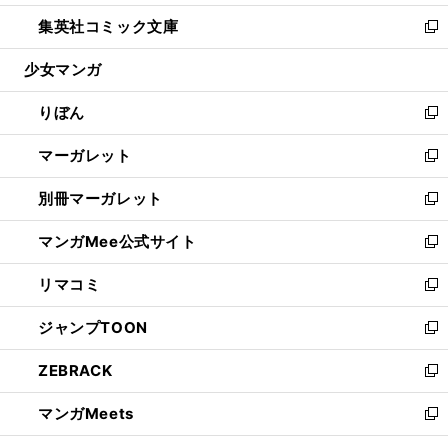
開
ウ
ン
ウ
し
集英社コミック文庫
く
で
ド
ィ
い
新
開
ウ
ン
ウ
し
少女マンガ
く
で
ド
ィ
い
開
ウ
ン
ウ
りぼん
く
で
ド
ィ
新
開
ウ
ン
し
マーガレット
く
で
ド
い
新
開
ウ
ウ
し
別冊マーガレット
く
で
ィ
い
新
開
ン
ウ
し
マンガMee公式サイト
く
ド
ィ
い
新
ウ
ン
ウ
し
リマコミ
で
ド
ィ
い
新
開
ウ
ン
ウ
し
ジャンプTOON
く
で
ド
ィ
い
新
開
ウ
ン
ウ
し
ZEBRACK
く
で
ド
ィ
い
新
開
ウ
ン
ウ
し
マンガMeets
く
で
ド
ィ
い
新
開
ウ
ン
ウ
し