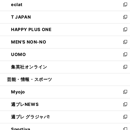
eclat
く
で
ド
ィ
い
新
開
ウ
ン
ウ
し
T JAPAN
く
で
ド
ィ
い
新
開
ウ
ン
ウ
し
HAPPY PLUS ONE
く
で
ド
ィ
い
新
開
ウ
ン
ウ
し
MEN'S NON-NO
く
で
ド
ィ
い
新
開
ウ
ン
ウ
し
UOMO
く
で
ド
ィ
い
新
開
ウ
ン
ウ
し
集英社オンライン
く
で
ド
ィ
い
新
開
ウ
ン
ウ
し
芸能・情報・スポーツ
く
で
ド
ィ
い
開
ウ
ン
ウ
Myojo
く
で
ド
ィ
新
開
ウ
ン
し
週プレNEWS
く
で
ド
い
新
開
ウ
ウ
し
週プレ グラジャパ!
く
で
ィ
い
新
開
ン
ウ
し
Sportiva
く
ド
ィ