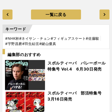
一覧に戻る
キーワード
#NHK杯
#ネイサン・チェン
#フィギュアスケート
#佐藤駿
#宇野昌磨
#羽生結弦
#鍵山優真
編集部のおすすめ
スポルティーバ バレーボール
特集号 Vol.4 6月30日発売
スポルティーバ 部活特集号
3月16日発売