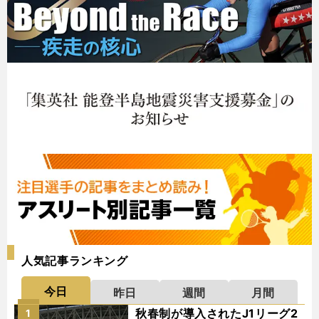
人気記事ランキング
今日
昨日
週間
月間
秋春制が導入されたJ1リーグ2
1