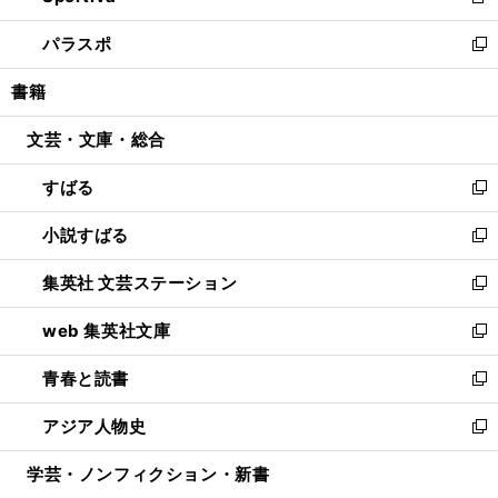
新
ウ
ン
ウ
し
パラスポ
で
ド
ィ
い
新
開
ウ
ン
ウ
し
書籍
く
で
ド
ィ
い
開
ウ
ン
ウ
文芸・文庫・総合
く
で
ド
ィ
開
ウ
ン
すばる
く
で
ド
新
開
ウ
し
小説すばる
く
で
い
新
開
ウ
し
集英社 文芸ステーション
く
ィ
い
新
ン
ウ
し
web 集英社文庫
ド
ィ
い
新
ウ
ン
ウ
し
青春と読書
で
ド
ィ
い
新
開
ウ
ン
ウ
し
アジア人物史
く
で
ド
ィ
い
新
開
ウ
ン
ウ
し
学芸・ノンフィクション・新書
く
で
ド
ィ
い
開