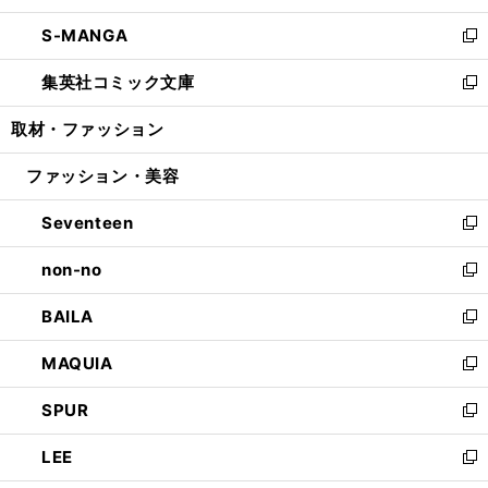
開
ウ
ン
ウ
し
S-MANGA
く
で
ド
ィ
い
新
開
ウ
ン
ウ
し
集英社コミック文庫
く
で
ド
ィ
い
新
開
ウ
ン
ウ
し
取材・ファッション
く
で
ド
ィ
い
開
ウ
ン
ウ
ファッション・美容
く
で
ド
ィ
開
ウ
ン
Seventeen
く
で
ド
新
開
ウ
し
non-no
く
で
い
新
開
ウ
し
BAILA
く
ィ
い
新
ン
ウ
し
MAQUIA
ド
ィ
い
新
ウ
ン
ウ
し
SPUR
で
ド
ィ
い
新
開
ウ
ン
ウ
し
LEE
く
で
ド
ィ
い
新
開
ウ
ン
ウ
し