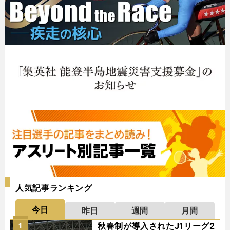
人気記事ランキング
今日
昨日
週間
月間
秋春制が導入されたJ1リーグ2
1