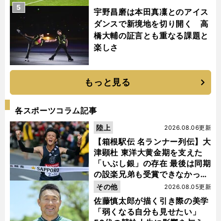
5
宇野昌磨は本田真凜とのアイス
ダンスで新境地を切り開く 高
橋大輔の証言とも重なる課題と
楽しさ
もっと見る
各スポーツコラム記事
陸上
2026.08.06更新
【箱根駅伝 名ランナー列伝】大
津顕杜 東洋大黄金期を支えた
「いぶし銀」の存在 最後は同期
の設楽兄弟も受賞できなかった
金栗杯に輝く
その他
2026.08.05更新
佐藤慎太郎が描く引き際の美学
「弱くなる自分も見せたい」