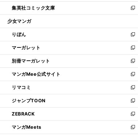
開
ウ
ン
ウ
し
集英社コミック文庫
く
で
ド
ィ
い
新
開
ウ
ン
ウ
し
少女マンガ
く
で
ド
ィ
い
開
ウ
ン
ウ
りぼん
く
で
ド
ィ
新
開
ウ
ン
し
マーガレット
く
で
ド
い
新
開
ウ
ウ
し
別冊マーガレット
く
で
ィ
い
新
開
ン
ウ
し
マンガMee公式サイト
く
ド
ィ
い
新
ウ
ン
ウ
し
リマコミ
で
ド
ィ
い
新
開
ウ
ン
ウ
し
ジャンプTOON
く
で
ド
ィ
い
新
開
ウ
ン
ウ
し
ZEBRACK
く
で
ド
ィ
い
新
開
ウ
ン
ウ
し
マンガMeets
く
で
ド
ィ
い
新
開
ウ
ン
ウ
し