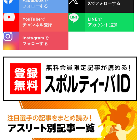
Facebookで
Xでフォローする
ok
フォローする
uTube
LINE
YouTubeで
LINEで
チャンネル登録
アカウント追加
stagra
Instagramで
m
フォローする