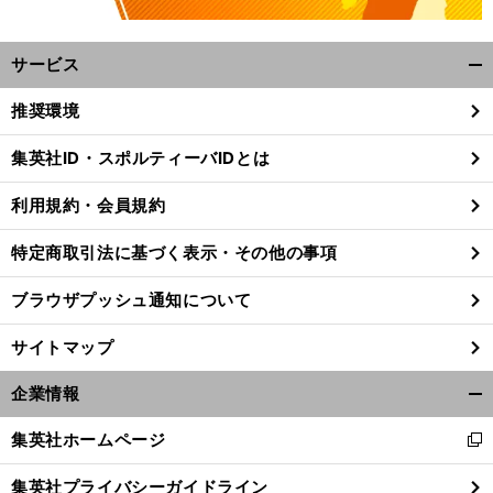
サービス
開
く/
推奨環境
閉
じ
集英社ID・スポルティーバIDとは
る
利用規約・会員規約
特定商取引法に基づく表示・その他の事項
ブラウザプッシュ通知について
サイトマップ
企業情報
開
く/
集英社ホームページ
前
新
閉
歳
全無欠
てば
へ
し
じ
集英社プライバシーガイドライン
い