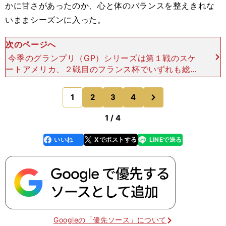
かに甘さがあったのか、心と体のバランスを整えきれな
いままシーズンに入った。
次のページへ
今季のグランプリ（GP）シリーズは第１戦のスケ
ートアメリカ、２戦目のフランス杯でいずれも総合
４位。GPシリーズ上位６人が進出するGPファイナ
ルへの出場を逃した。得意のジャンプが不調で不甲
次
1
2
3
4
のページへ
斐ない演技が続
1 / 4
いいね
Xでポストする
LINEで送る
line
faceboo
x
k
Googleの「優先ソース」について