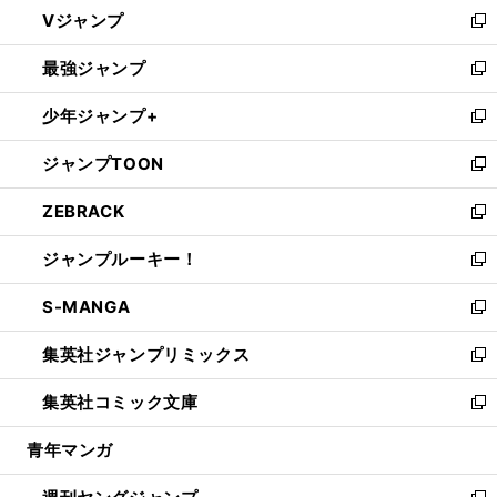
し
Vジャンプ
ィ
い
新
ン
ウ
し
最強ジャンプ
ド
ィ
い
新
ウ
ン
ウ
し
少年ジャンプ+
で
ド
ィ
い
新
開
ウ
ン
ウ
し
ジャンプTOON
く
で
ド
ィ
い
新
開
ウ
ン
ウ
し
ZEBRACK
く
で
ド
ィ
い
新
開
ウ
ン
ウ
し
ジャンプルーキー！
く
で
ド
ィ
い
新
開
ウ
ン
ウ
し
S-MANGA
く
で
ド
ィ
い
新
開
ウ
ン
ウ
し
集英社ジャンプリミックス
く
で
ド
ィ
い
新
開
ウ
ン
ウ
し
集英社コミック文庫
く
で
ド
ィ
い
新
開
ウ
ン
ウ
し
青年マンガ
く
で
ド
ィ
い
開
ウ
ン
ウ
く