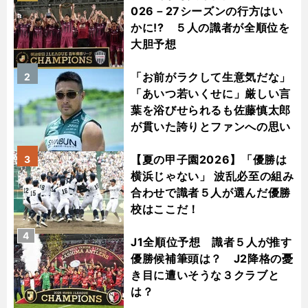
026－27シーズンの行方はい
かに!? ５人の識者が全順位を
大胆予想
「お前がラクして生意気だな」
2
「あいつ若いくせに」厳しい言
葉を浴びせられるも佐藤慎太郎
が貫いた誇りとファンへの思い
【夏の甲子園2026】「優勝は
3
横浜じゃない」 波乱必至の組み
合わせで識者５人が選んだ優勝
校はここだ！
4
J1全順位予想 識者５人が推す
優勝候補筆頭は？ J2降格の憂
き目に遭いそうな３クラブと
は？