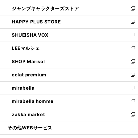
開
ウ
し
ジャンプキャラクターズストア
く
ィ
い
新
ン
ウ
し
HAPPY PLUS STORE
ド
ィ
い
新
ウ
ン
ウ
し
SHUEISHA VOX
で
ド
ィ
い
新
開
ウ
ン
ウ
し
LEEマルシェ
く
で
ド
ィ
い
新
開
ウ
ン
ウ
し
SHOP Marisol
く
で
ド
ィ
い
新
開
ウ
ン
ウ
し
eclat premium
く
で
ド
ィ
い
新
開
ウ
ン
ウ
し
mirabella
く
で
ド
ィ
い
新
開
ウ
ン
ウ
し
mirabella homme
く
で
ド
ィ
い
新
開
ウ
ン
ウ
し
zakka market
く
で
ド
ィ
い
新
開
ウ
ン
ウ
し
その他WEBサービス
く
で
ド
ィ
い
開
ウ
ン
ウ