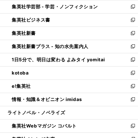
ウ
ン
ウ
集英社学芸部 - 学芸・ノンフィクション
く
で
ド
ィ
新
開
ウ
ン
し
集英社ビジネス書
く
で
ド
い
新
開
ウ
ウ
し
集英社新書
く
で
ィ
い
新
開
ン
ウ
し
集英社新書プラス - 知の水先案内人
く
ド
ィ
い
新
ウ
ン
ウ
し
1日5分で、明日は変わる よみタイ yomitai
で
ド
ィ
い
新
開
ウ
ン
ウ
し
kotoba
く
で
ド
ィ
い
新
開
ウ
ン
ウ
し
e!集英社
く
で
ド
ィ
い
新
開
ウ
ン
ウ
し
情報・知識＆オピニオン imidas
く
で
ド
ィ
い
新
開
ウ
ン
ウ
し
ライトノベル・ノベライズ
く
で
ド
ィ
い
開
ウ
ン
ウ
集英社Webマガジン コバルト
く
で
ド
ィ
新
開
ウ
ン
し