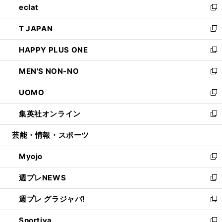
eclat
く
で
ド
ィ
い
新
開
ウ
ン
ウ
し
T JAPAN
く
で
ド
ィ
い
新
開
ウ
ン
ウ
し
HAPPY PLUS ONE
く
で
ド
ィ
い
新
開
ウ
ン
ウ
し
MEN'S NON-NO
く
で
ド
ィ
い
新
開
ウ
ン
ウ
し
UOMO
く
で
ド
ィ
い
新
開
ウ
ン
ウ
し
集英社オンライン
く
で
ド
ィ
い
新
開
ウ
ン
ウ
し
芸能・情報・スポーツ
く
で
ド
ィ
い
開
ウ
ン
ウ
Myojo
く
で
ド
ィ
新
開
ウ
ン
し
週プレNEWS
く
で
ド
い
新
開
ウ
ウ
し
週プレ グラジャパ!
く
で
ィ
い
新
開
ン
ウ
し
Sportiva
く
ド
ィ
い