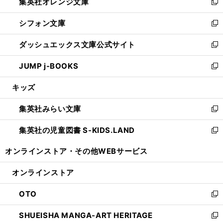
集英社オレンジ文庫
く
で
ド
い
新
開
ウ
ウ
し
シフォン文庫
く
で
ィ
い
新
開
ン
ウ
し
ダッシュエックス文庫公式サイト
く
ド
ィ
い
新
ウ
ン
ウ
し
JUMP j-BOOKS
で
ド
ィ
い
新
開
ウ
ン
ウ
し
キッズ
く
で
ド
ィ
い
開
ウ
ン
ウ
集英社みらい文庫
く
で
ド
ィ
新
開
ウ
ン
し
集英社の児童図書 S-KIDS.LAND
く
で
ド
い
新
開
ウ
ウ
し
オンラインストア・
その他WEBサービス
く
で
ィ
い
開
ン
ウ
オンラインストア
く
ド
ィ
ウ
ン
OTO
で
ド
新
開
ウ
し
SHUEISHA MANGA-ART HERITAGE
く
で
い
新