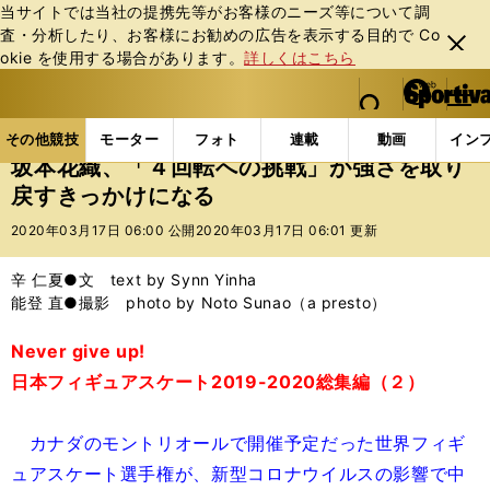
当サイトでは当社の提携先等がお客様のニーズ等について調
査・分析したり、お客様にお勧めの広告を表⽰する⽬的で Co
閉じ
okie を使⽤する場合があります。
詳しくはこちら
る
マイペ
web Sportiva (webスポルティーバ)
検索
メニュ
we
ー
その他競技の記事一覧
フィギュア
坂本花織、「４
b
ジ
その他競技
モーター
フォト
連載
動画
イン
ス
坂本花織、「４回転への挑戦」が強さを取り
ポ
戻すきっかけになる
ル
テ
2020年03月17日 06:00 公開
2020年03月17日 06:01 更新
ィ
ー
辛 仁夏●文 text by Synn Yinha
バ
能登 直●撮影 photo by Noto Sunao（a presto）
Never give up!
日本フィギュアスケート2019-2020総集編（２）
カナダのモントリオールで開催予定だった世界フィギ
ュアスケート選手権が、新型コロナウイルスの影響で中