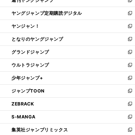
週刊ヤングジャンプ
で
ド
ィ
新
開
ウ
ン
し
ヤングジャンプ定期購読デジタル
く
で
ド
い
新
開
ウ
ウ
し
ヤンジャン！
く
で
ィ
い
新
開
ン
ウ
し
となりのヤングジャンプ
く
ド
ィ
い
新
ウ
ン
ウ
し
グランドジャンプ
で
ド
ィ
い
新
開
ウ
ン
ウ
し
ウルトラジャンプ
く
で
ド
ィ
い
新
開
ウ
ン
ウ
し
少年ジャンプ+
く
で
ド
ィ
い
新
開
ウ
ン
ウ
し
ジャンプTOON
く
で
ド
ィ
い
新
開
ウ
ン
ウ
し
ZEBRACK
く
で
ド
ィ
い
新
開
ウ
ン
ウ
し
S-MANGA
く
で
ド
ィ
い
新
開
ウ
ン
ウ
し
集英社ジャンプリミックス
く
で
ド
ィ
い
新