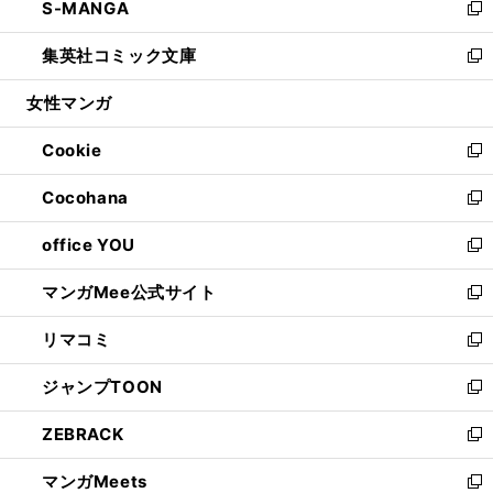
S-MANGA
く
で
ド
ィ
い
新
開
ウ
ン
ウ
し
集英社コミック文庫
く
で
ド
ィ
い
新
開
ウ
ン
ウ
し
女性マンガ
く
で
ド
ィ
い
開
ウ
ン
ウ
Cookie
く
で
ド
ィ
新
開
ウ
ン
し
Cocohana
く
で
ド
い
新
開
ウ
ウ
し
office YOU
く
で
ィ
い
新
開
ン
ウ
し
マンガMee公式サイト
く
ド
ィ
い
新
ウ
ン
ウ
し
リマコミ
で
ド
ィ
い
新
開
ウ
ン
ウ
し
ジャンプTOON
く
で
ド
ィ
い
新
開
ウ
ン
ウ
し
ZEBRACK
く
で
ド
ィ
い
新
開
ウ
ン
ウ
し
マンガMeets
く
で
ド
ィ
い
新