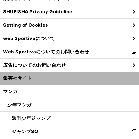
る
ウ
SHUEISHA Privacy Guideline
ィ
ン
Setting of Cookies
ド
ウ
web Sportivaについて
で
開
Web Sportivaについてのお問い合わせ
く
新
し
広告についてのお問い合わせ
い
ウ
集英社サイト
ィ
開
ン
く/
マンガ
ド
閉
ウ
じ
少年マンガ
で
る
開
週刊少年ジャンプ
く
新
し
ジャンプSQ
い
新
ウ