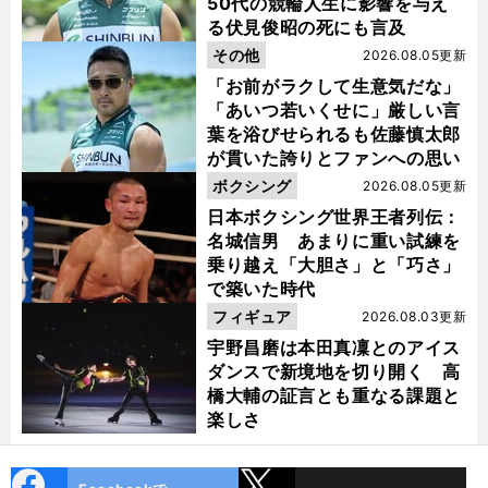
50代の競輪人生に影響を与え
る伏見俊昭の死にも言及
その他
2026.08.05更新
「お前がラクして生意気だな」
「あいつ若いくせに」厳しい言
葉を浴びせられるも佐藤慎太郎
が貫いた誇りとファンへの思い
ボクシング
2026.08.05更新
日本ボクシング世界王者列伝：
名城信男 あまりに重い試練を
乗り越え「大胆さ」と「巧さ」
で築いた時代
フィギュア
2026.08.03更新
宇野昌磨は本田真凜とのアイス
ダンスで新境地を切り開く 高
橋大輔の証言とも重なる課題と
楽しさ
cebo
X