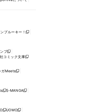
ャンプルーキー！
新
し
い
ウ
ャンプ
新
ィ
社コミック文庫
し
新
ン
い
し
ド
ウ
い
ウ
ガMeets
新
ィ
ウ
で
し
ン
ィ
開
い
ド
ン
く
ウ
ウ
ド
s
S-MANGA
新
新
ィ
で
ウ
し
し
ン
開
で
い
い
ド
く
開
ウ
ウ
ウ
NO
UOMO
く
新
新