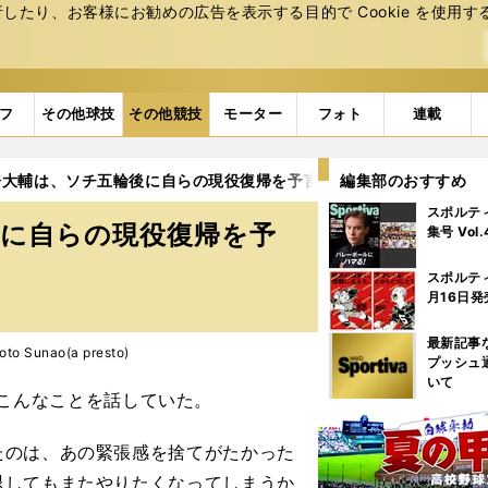
たり、お客様にお勧めの広告を表⽰する⽬的で Cookie を使⽤す
フ
その他球技
その他競技
モーター
フォト
連載
橋大輔は、ソチ五輪後に自らの現役復帰を予言していた
編集部のおすすめ
スポルテ
後に自らの現役復帰を予
集号 Vol
スポルテ
月16日発
最新記事
 Sunao(a presto)
プッシュ
いて
こんなことを話していた。
たのは、あの緊張感を捨てがたかった
退してもまたやりたくなってしまうか