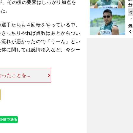
く
が、その後の要素はしっかり加点を
分
けた。
代
そ
与
「
も
の選手たちも４回転をやっている中、
気
く
をきっちりやれば点数はあとからつい
浴
も流れが悪かったので『うーん』とい
太
ァ
全体に関しては感情移入など、今シー
なったことを聞
ないし、それを
いうよりも、大
のはいつか
LINEで送る