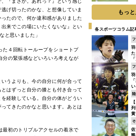
で、『まさか。あれっ？』という感じ
「
で逃げ切ったのかな、と想像していま
て
もっと
かったので、何か違和感がありました
う出来でこの場にいたくないな』とい
各スポーツコラム記
たなと思いました」
フ
羽
った４回転トーループをショートプ
た
自分の緊張感などいろいろ考えなが
「
知
フ
羽
「
というよりも、今の自分に何が合って
い
あとはずっと自分の膝とも付き合って
の
陸
とを経験している。自分の体がどうい
【
がってきたのかなと思います。あとは
列
黄
し
そ
期
は最初のトリプルアクセルの着氷で
佐
き
際