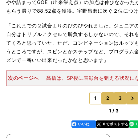
やや詰まってGOE（出来栄え点）の加点は伸びなかった
もらう滑りで88.52点を獲得。宇野昌磨に次ぐ２位につ
「これまでの２試合よりのびのびやれました。ジュニア
自分はトリプルアクセルで勝負するしかないので、それ
てくると思っていた。ただ、コンビネーションはルッツ
うところですが、スピンとかステップなど、プログラム
ズンで一番いい出来だったかなと思います」
次のページへ
髙橋は、SP後に表彰台を狙える状況に
かれると「100％の演技をしなければ表彰台は見えてこ
やることが結構厳しいとも思っていた。だから表彰台と
。
心
」
次
きなミスなく終えるこ
1
2
3
のページへ
1 / 3
いいね
Xでポストする
line
faceboo
x
k