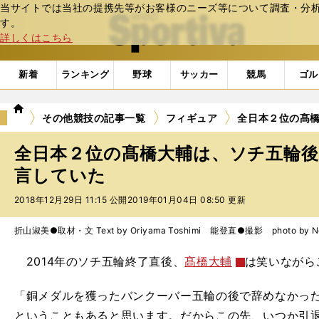
当サイトでは当社の提携先等がお客様のニーズ等について調査・分析し
web Sportiva (webスポルティーバ)
す。
詳しくはこちら
新着
ランキング
野球
サッカー
競馬
ゴル
we
その他競技の記事一覧
フィギュア
全日本２位の髙
b
ス
全日本２位の髙橋大輔は、ソチ五輪
ポ
ル
言していた
テ
2018年12月29日 11:15 公開
2019年01月04日 08:50 更新
ィ
ー
バ
折山淑美●取材・文 Text by Oriyama Toshimi 能登直●撮影 photo by Noto
2014年のソチ五輪終了直後、
髙橋大輔
は笑いながら
「銅メダルを獲ったバンクーバー五輪の後で辞めなかっ
ということもあると思います。だからこの先、いつか引