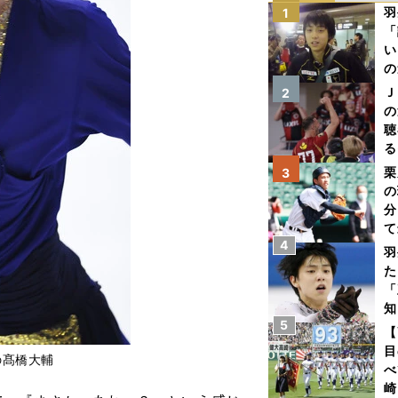
羽
1
「
い
の
Ｊ
2
の
聴
る
い
栗
3
の
分
て
4
球
羽
た
「
知
5
【
目
の髙橋大輔
べ
崎