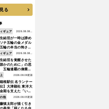
機動破壊」はこうし
生まれた
見る
事
ィギュア
2026.08.08更
生結弦が一時は諦め
新
ソチ五輪の金メダル
五輪の本当の怖さを
った......」
ィギュア
2026.08.08更
生結弦を覚醒させた
新
誰かのために」の思
 五輪連覇の偉業へ
道のり
上
2026.08.06更新
箱根駅伝 名ランナー
伝】大津顕杜 東洋大
金期を支えた「いぶ
銀」の存在 最後は同
の他
2026.08.05更新
の設楽兄弟も受賞で
藤慎太郎が描く引き
なかった金栗杯に輝
の美学「弱くなる自