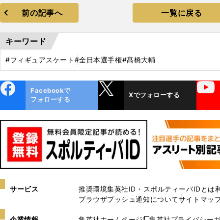
前の記事へ
一覧に戻る
キーワード
#フィギュアスケート
#全日本選手権
#髙橋大輔
ebo
X
YouTube
Facebookで
Xでフォローする
ok
フォローする
サービス
推奨環境
集英社ID・スポルティーバIDとは
ブラウザプッシュ通知について
サイトマッ
企業情報
集英社ホームページ
集英社プライバシー