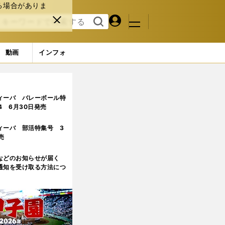
る場合がありま
マイペ
閉じ
検索
メニュ
ー
る
す
ジ
る
動画
インフォ
ィーバ バレーボール特
.4 6月30日発売
ィーバ 部活特集号 3
売
などのお知らせが届く
通知を受け取る方法につ