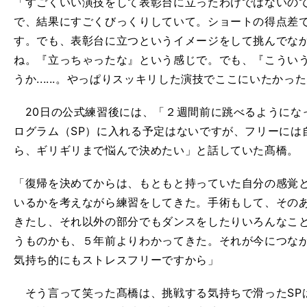
「すごくいい演技をして表彰台に立ったわけではないの
で、結果にすごくびっくりしていて。ショートの得点差
す。でも、表彰台に立つというイメージをして挑んでな
ね。『立っちゃったな』という感じで。でも、『こうい
うか......。やっぱりスッキリした演技でここにいたかっ
20日の公式練習後には、「２週間前に跳べるようにな
ログラム（SP）に入れる予定はないですが、フリーには
ら、ギリギリまで悩んで決めたい」と話していた髙橋。
「復帰を決めてからは、もともと持っていた自分の感覚
いるかを考えながら練習をしてきた。手術もして、その
きたし、それ以外の部分でもダンスをしたりいろんなこ
うものかも、５年前よりわかってきた。それが今につな
気持ち的にもストレスフリーですから」
そう言って笑った髙橋は、挑戦する気持ちで滑ったSP