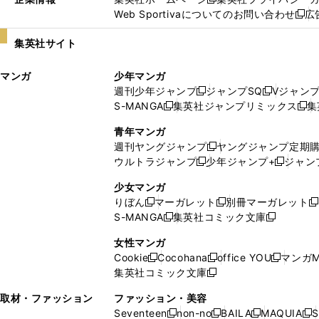
新
Web Sportivaについてのお問い合わせ
広
し
新
い
し
集英社サイト
ウ
い
ィ
ウ
マンガ
少年マンガ
ン
ィ
週刊少年ジャンプ
ジャンプSQ
Vジャン
ド
ン
新
新
S-MANGA
集英社ジャンプリミックス
集
ウ
ド
新
し
し
新
で
ウ
し
い
い
し
青年マンガ
開
で
い
ウ
ウ
い
週刊ヤングジャンプ
ヤングジャンプ定期
新
く
開
ウ
ィ
ィ
ウ
ウルトラジャンプ
少年ジャンプ+
ジャン
新
し
新
く
ィ
ン
ン
ィ
し
い
し
ン
ド
ド
ン
少女マンガ
い
ウ
い
ド
ウ
ウ
ド
りぼん
マーガレット
別冊マーガレット
新
新
新
ウ
ィ
ウ
ウ
で
で
ウ
S-MANGA
集英社コミック文庫
し
新
し
新
ィ
ン
ィ
で
開
開
で
い
し
い
し
ン
ド
ン
女性マンガ
開
く
く
開
ウ
い
ウ
い
ド
ウ
ド
Cookie
Cocohana
office YOU
マンガM
く
く
新
新
新
ィ
ウ
ィ
ウ
ウ
で
ウ
集英社コミック文庫
し
新
し
し
ン
ィ
ン
ィ
で
開
で
い
し
い
い
ド
ン
ド
ン
取材・ファッション
ファッション・美容
開
く
開
ウ
い
ウ
ウ
ウ
ド
ウ
ド
Seventeen
non-no
BAILA
MAQUIA
S
く
く
新
新
新
新