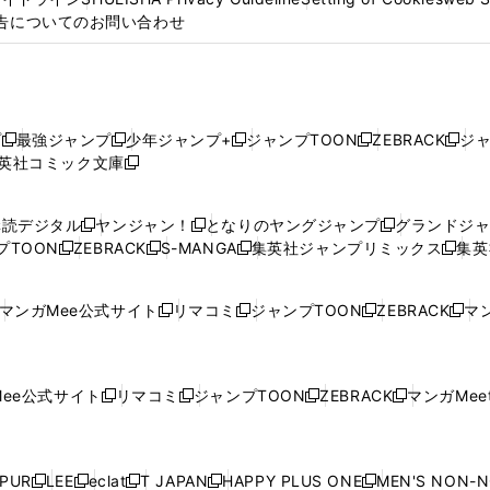
告についてのお問い合わせ
プ
最強ジャンプ
少年ジャンプ+
ジャンプTOON
ZEBRACK
ジ
新
新
新
新
新
英社コミック文庫
し
新
し
し
し
し
い
い
し
い
い
い
ウ
ウ
い
ウ
ウ
ウ
購読デジタル
ヤンジャン！
となりのヤングジャンプ
グランドジ
新
新
新
ィ
ィ
ウ
ィ
ィ
ィ
プTOON
ZEBRACK
S-MANGA
集英社ジャンプリミックス
集英
新
し
新
し
新
し
新
ン
ン
ィ
ン
ン
ン
し
い
し
い
し
い
し
ド
ド
ン
ド
ド
ド
い
ウ
い
ウ
い
ウ
い
ウ
ウ
ド
ウ
ウ
ウ
マンガMee公式サイト
リマコミ
ジャンプTOON
ZEBRACK
マン
新
新
新
新
ウ
ィ
ウ
ィ
ウ
ィ
ウ
で
で
ウ
で
で
で
し
し
し
し
し
ィ
ン
ィ
ン
ィ
ン
ィ
開
開
で
開
開
開
い
い
い
い
い
ン
ド
ン
ド
ン
ド
ン
く
く
開
く
く
く
ウ
ウ
ウ
ウ
ウ
ド
ウ
ド
ウ
ド
ウ
ド
ee公式サイト
リマコミ
ジャンプTOON
ZEBRACK
マンガMeet
く
新
新
新
新
ィ
ィ
ィ
ィ
ィ
ウ
で
ウ
で
ウ
で
ウ
し
し
し
し
ン
ン
ン
ン
ン
で
開
で
開
で
開
で
い
い
い
い
ド
ド
ド
ド
ド
開
く
開
く
開
く
開
ウ
ウ
ウ
ウ
ウ
ウ
ウ
ウ
ウ
PUR
LEE
eclat
T JAPAN
HAPPY PLUS ONE
MEN'S NON-
く
く
く
く
新
新
新
新
新