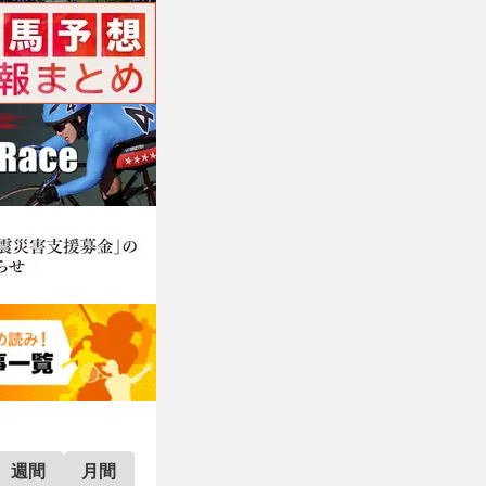
週間
月間