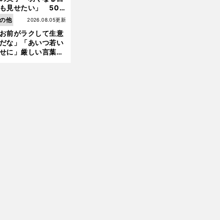
も見せたい」 50
の競輪人生に影響を
の他
2026.08.05更新
える伏見俊昭の死に
お前がラクして生意
言及
だな」「あいつ若い
せに」厳しい言葉を
びせられるも佐藤慎
郎が貫いた誇りとフ
ンへの思い
前
へ