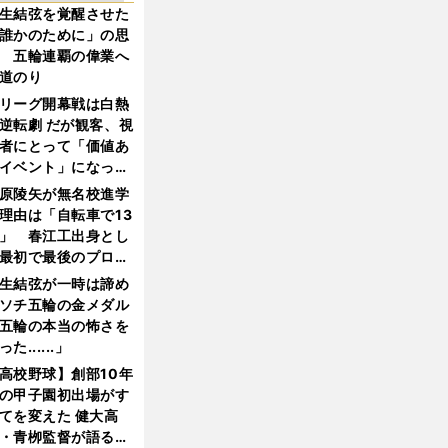
生結弦を覚醒させた
誰かのために」の思
 五輪連覇の偉業へ
道のり
リーグ開幕戦は白熱
逆転劇 だが観客、視
者にとって「価値あ
イベント」になって
たか
原陵矢が無名校進学
理由は「自転車で13
」 春江工出身とし
最初で最後のプロ野
選手となった
生結弦が一時は諦め
ソチ五輪の金メダル
五輪の本当の怖さを
った......」
高校野球】創部10年
の甲子園初出場がす
てを変えた 健大高
・青栁監督が語る