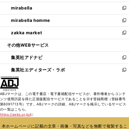
開
ウ
ン
ウ
し
mirabella
く
で
ド
ィ
い
新
開
ウ
ン
ウ
し
mirabella homme
く
で
ド
ィ
い
新
開
ウ
ン
ウ
し
zakka market
く
で
ド
ィ
い
新
開
ウ
ン
ウ
し
その他WEBサービス
く
で
ド
ィ
い
開
ウ
ン
ウ
集英社アドナビ
く
で
ド
ィ
新
開
ウ
ン
し
集英社エディターズ・ラボ
く
で
ド
い
新
開
ウ
ウ
し
く
で
ィ
い
開
ン
ウ
ABJマークは、この電子書店・電子書籍配信サービスが、著作権者からコンテ
く
ド
ィ
ンツ使用許諾を得た正規版配信サービスであることを示す登録商標（登録番号
ウ
ン
第6091713号）です。ABJマークの詳細、ABJマークを掲示しているサービス
で
ド
の一覧はこちら。
開
ウ
https://aebs.or.jp/
新
く
で
し
い
開
本ホームページに記載の文章・画像・写真などを無断で複製するこ