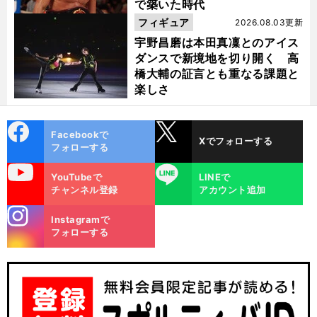
で築いた時代
フィギュア
2026.08.03更新
宇野昌磨は本田真凜とのアイス
ダンスで新境地を切り開く 高
橋大輔の証言とも重なる課題と
楽しさ
cebo
X
Facebookで
Xでフォローする
ok
フォローする
uTube
LINE
YouTubeで
LINEで
チャンネル登録
アカウント追加
stagra
Instagramで
m
フォローする