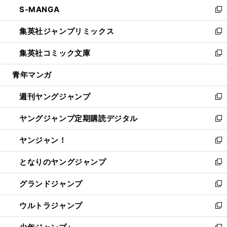
し
S-MANGA
く
で
ド
ィ
い
新
開
ウ
ン
ウ
し
集英社ジャンプリミックス
く
で
ド
ィ
い
新
開
ウ
ン
ウ
し
集英社コミック文庫
く
で
ド
ィ
い
新
開
ウ
ン
ウ
し
青年マンガ
く
で
ド
ィ
い
開
ウ
ン
ウ
週刊ヤングジャンプ
く
で
ド
ィ
新
開
ウ
ン
し
ヤングジャンプ定期購読デジタル
く
で
ド
い
新
開
ウ
ウ
し
ヤンジャン！
く
で
ィ
い
新
開
ン
ウ
し
となりのヤングジャンプ
く
ド
ィ
い
新
ウ
ン
ウ
し
グランドジャンプ
で
ド
ィ
い
新
開
ウ
ン
ウ
し
ウルトラジャンプ
く
で
ド
ィ
い
新
開
ウ
ン
ウ
し
く