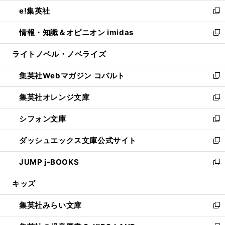
ウ
ン
ウ
し
e!集英社
く
で
ド
ィ
い
新
開
ウ
ン
ウ
し
情報・知識＆オピニオン imidas
く
で
ド
ィ
い
新
開
ウ
ン
ウ
し
ライトノベル・ノベライズ
く
で
ド
ィ
い
開
ウ
ン
ウ
集英社Webマガジン コバルト
く
で
ド
ィ
新
開
ウ
ン
し
集英社オレンジ文庫
く
で
ド
い
新
開
ウ
ウ
し
シフォン文庫
く
で
ィ
い
新
開
ン
ウ
し
ダッシュエックス文庫公式サイト
く
ド
ィ
い
新
ウ
ン
ウ
し
JUMP j-BOOKS
で
ド
ィ
い
新
開
ウ
ン
ウ
し
キッズ
く
で
ド
ィ
い
開
ウ
ン
ウ
集英社みらい文庫
く
で
ド
ィ
新
開
ウ
ン
し