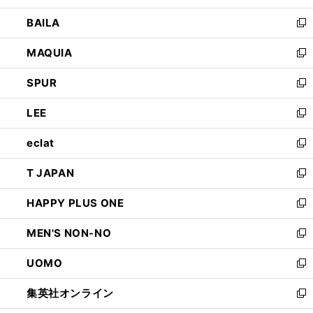
開
ウ
し
BAILA
く
ィ
い
新
ン
ウ
し
MAQUIA
ド
ィ
い
新
ウ
ン
ウ
し
SPUR
で
ド
ィ
い
新
開
ウ
ン
ウ
し
LEE
く
で
ド
ィ
い
新
開
ウ
ン
ウ
し
eclat
く
で
ド
ィ
い
新
開
ウ
ン
ウ
し
T JAPAN
く
で
ド
ィ
い
新
開
ウ
ン
ウ
し
HAPPY PLUS ONE
く
で
ド
ィ
い
新
開
ウ
ン
ウ
し
MEN'S NON-NO
く
で
ド
ィ
い
新
開
ウ
ン
ウ
し
UOMO
く
で
ド
ィ
い
新
開
ウ
ン
ウ
し
集英社オンライン
く
で
ド
ィ
い
新
開
ウ
ン
ウ
し