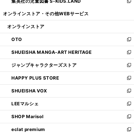
集英社の児童図書 S-KIDS.LAND
く
で
ド
い
新
開
ウ
ウ
し
オンラインストア・
その他WEBサービス
く
で
ィ
い
開
ン
ウ
オンラインストア
く
ド
ィ
ウ
ン
OTO
で
ド
新
開
ウ
し
SHUEISHA MANGA-ART HERITAGE
く
で
い
新
開
ウ
し
ジャンプキャラクターズストア
く
ィ
い
新
ン
ウ
し
HAPPY PLUS STORE
ド
ィ
い
新
ウ
ン
ウ
し
SHUEISHA VOX
で
ド
ィ
い
新
開
ウ
ン
ウ
し
LEEマルシェ
く
で
ド
ィ
い
新
開
ウ
ン
ウ
し
SHOP Marisol
く
で
ド
ィ
い
新
開
ウ
ン
ウ
し
eclat premium
く
で
ド
ィ
い
新