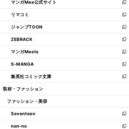
マンガMee公式サイト
く
ド
ィ
い
新
ウ
ン
ウ
し
リマコミ
で
ド
ィ
い
新
開
ウ
ン
ウ
し
ジャンプTOON
く
で
ド
ィ
い
新
開
ウ
ン
ウ
し
ZEBRACK
く
で
ド
ィ
い
新
開
ウ
ン
ウ
し
マンガMeets
く
で
ド
ィ
い
新
開
ウ
ン
ウ
し
S-MANGA
く
で
ド
ィ
い
新
開
ウ
ン
ウ
し
集英社コミック文庫
く
で
ド
ィ
い
新
開
ウ
ン
ウ
し
取材・ファッション
く
で
ド
ィ
い
開
ウ
ン
ウ
ファッション・美容
く
で
ド
ィ
開
ウ
ン
Seventeen
く
で
ド
新
開
ウ
し
non-no
く
で
い
新