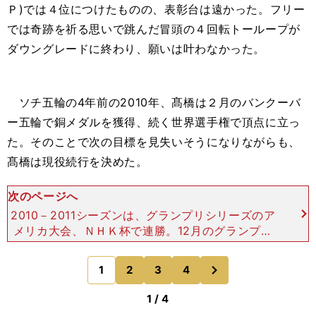
Ｐ)では４位につけたものの、表彰台は遠かった。フリー
では奇跡を祈る思いで跳んだ冒頭の４回転トーループが
ダウングレードに終わり、願いは叶わなかった。
ソチ五輪の4年前の2010年、髙橋は２月のバンクーバ
ー五輪で銅メダルを獲得、続く世界選手権で頂点に立っ
た。そのことで次の目標を見失いそうになりながらも、
髙橋は現役続行を決めた。
次のページへ
2010－2011シーズンは、グランプリシリーズのア
メリカ大会、ＮＨＫ杯で連勝。12月のグランプリ
ファイナルでは公式練習中に小塚崇彦と衝突するア
クシデントが発生し、４位に沈んだ。だが、続く1
次
1
2
3
4
のページへ
2月末の全
1 / 4