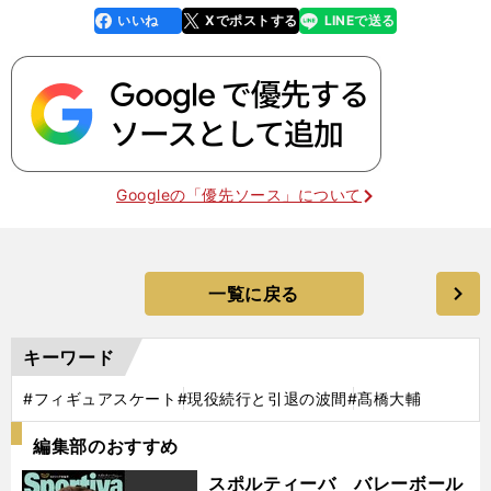
いいね
Xでポストする
LINEで送る
line
faceboo
x
k
Googleの「優先ソース」について
一覧に戻る
キーワード
#フィギュアスケート
#現役続行と引退の波間
#髙橋大輔
編集部のおすすめ
スポルティーバ バレーボール