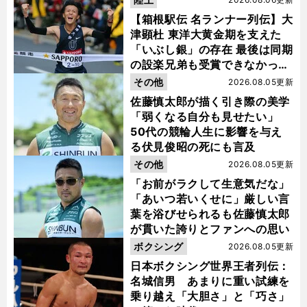
【箱根駅伝 名ランナー列伝】大
津顕杜 東洋大黄金期を支えた
「いぶし銀」の存在 最後は同期
の設楽兄弟も受賞できなかった
金栗杯に輝く
その他
2026.08.05更新
佐藤慎太郎が描く引き際の美学
「弱くなる自分も見せたい」
50代の競輪人生に影響を与え
る伏見俊昭の死にも言及
その他
2026.08.05更新
「お前がラクして生意気だな」
「あいつ若いくせに」厳しい言
葉を浴びせられるも佐藤慎太郎
が貫いた誇りとファンへの思い
ボクシング
2026.08.05更新
日本ボクシング世界王者列伝：
名城信男 あまりに重い試練を
乗り越え「大胆さ」と「巧さ」