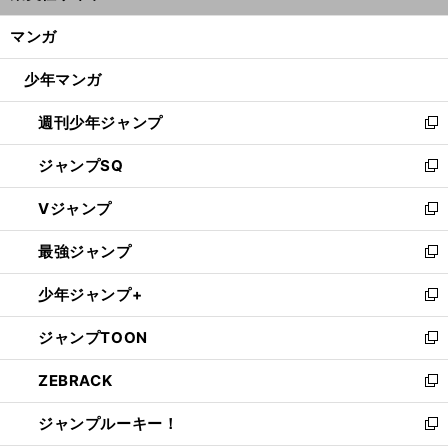
開
ン
く/
マンガ
ド
閉
ウ
じ
少年マンガ
で
る
開
週刊少年ジャンプ
く
新
し
ジャンプSQ
い
新
ウ
し
Vジャンプ
ィ
い
新
ン
ウ
し
最強ジャンプ
ド
ィ
い
新
ウ
ン
ウ
し
少年ジャンプ+
で
ド
ィ
い
新
開
ウ
ン
ウ
し
ジャンプTOON
く
で
ド
ィ
い
新
開
ウ
ン
ウ
し
ZEBRACK
く
で
ド
ィ
い
新
開
ウ
ン
ウ
し
ジャンプルーキー！
く
で
ド
ィ
い
新
開
ウ
ン
ウ