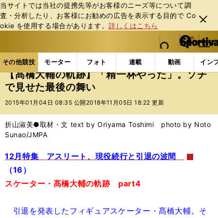
当サイトでは当社の提携先等がお客様のニーズ等について調
査・分析したり、お客様にお勧めの広告を表⽰する⽬的で Co
閉じ
okie を使⽤する場合があります。
詳しくはこちら
る
マイペ
web Sportiva (webスポルティーバ)
検索
メニュ
we
ー
その他競技の記事一覧
フィギュア
【髙橋大輔の軌
b
ジ
その他競技
モーター
フォト
連載
動画
イン
ス
【髙橋大輔の軌跡】「精一杯やった」。ソチ
ポ
で見せた最後の舞い
ル
テ
2015年01月04日 08:35 公開
2018年11月05日 18:22 更新
ィ
ー
折山淑美●取材・文 text by Oriyama Toshimi photo by Noto
バ
Sunao/JMPA
12月特集 アスリート、現役続行と引退の波間
（16）
スケーター・髙橋大輔の軌跡 part4
引退を発表したフィギュアスケーター・髙橋大輔。そ