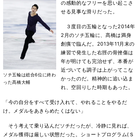
の感動的なフリーを思い起こさ
せる見事な滑りだった。
３度目の五輪となった2014年
2月のソチ五輪に、髙橋は満身
創痍で臨んだ。2013年11月末の
練習で発生した右脛の骨挫傷は
年が明けても完治せず、本番が
近づいても調子は上がってこな
ソチ五輪は総合6位に終わ
かったのだ。精神的に追い込ま
った髙橋大輔
れ、空回りした時期もあった。
「今の自分をすべて受け入れて、やれることをやるだ
け。メダルをあきらめたくはない」
そう考えて乗り込んだソチだったが、冷静に見れば、
メダル獲得は厳しい状態だった。ショートプログラム(Ｓ