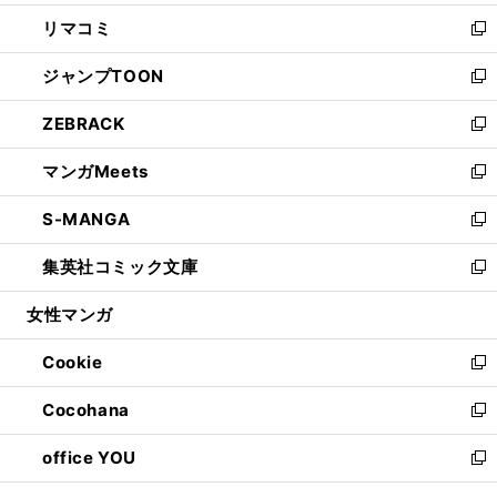
ウ
ン
ウ
し
リマコミ
で
ド
ィ
い
新
開
ウ
ン
ウ
し
ジャンプTOON
く
で
ド
ィ
い
新
開
ウ
ン
ウ
し
ZEBRACK
く
で
ド
ィ
い
新
開
ウ
ン
ウ
し
マンガMeets
く
で
ド
ィ
い
新
開
ウ
ン
ウ
し
S-MANGA
く
で
ド
ィ
い
新
開
ウ
ン
ウ
し
集英社コミック文庫
く
で
ド
ィ
い
新
開
ウ
ン
ウ
し
女性マンガ
く
で
ド
ィ
い
開
ウ
ン
ウ
Cookie
く
で
ド
ィ
新
開
ウ
ン
し
Cocohana
く
で
ド
い
新
開
ウ
ウ
し
office YOU
く
で
ィ
い
新
開
ン
ウ
し