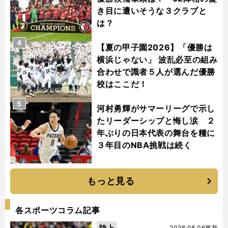
き目に遭いそうな３クラブと
は？
4
【夏の甲子園2026】「優勝は
横浜じゃない」 波乱必至の組み
合わせで識者５人が選んだ優勝
校はここだ！
5
河村勇輝がサマーリーグで示し
たリーダーシップと悔し涙 ２
年ぶりの日本代表の舞台を糧に
３年目のNBA挑戦は続く
もっと見る
各スポーツコラム記事
陸上
2026.08.06更新