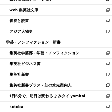
新
ン
ウ
し
web 集英社文庫
ド
ィ
い
新
ウ
ン
ウ
し
青春と読書
で
ド
ィ
い
新
開
ウ
ン
ウ
し
アジア人物史
く
で
ド
ィ
い
新
開
ウ
ン
ウ
し
学芸・ノンフィクション・新書
く
で
ド
ィ
い
開
ウ
ン
ウ
集英社学芸部 - 学芸・ノンフィクション
く
で
ド
ィ
新
開
ウ
ン
し
集英社ビジネス書
く
で
ド
い
新
開
ウ
ウ
し
集英社新書
く
で
ィ
い
新
開
ン
ウ
し
集英社新書プラス - 知の水先案内人
く
ド
ィ
い
新
ウ
ン
ウ
し
1日5分で、明日は変わる よみタイ yomitai
で
ド
ィ
い
新
開
ウ
ン
ウ
し
kotoba
く
で
ド
ィ
い
新
開