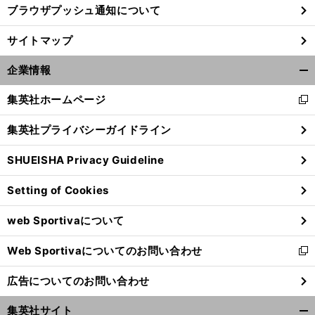
ブラウザプッシュ通知について
前
サイトマップ
へ
企業情報
開
く/
集英社ホームページ
新
閉
し
じ
集英社プライバシーガイドライン
い
る
ウ
SHUEISHA Privacy Guideline
ィ
ン
Setting of Cookies
ド
ウ
web Sportivaについて
で
開
Web Sportivaについてのお問い合わせ
く
新
し
広告についてのお問い合わせ
い
ウ
集英社サイト
ィ