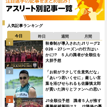
人気記事ランキング
今日
昨日
週間
月間
秋春制が導入されたJ1リーグ2
1
026－27シーズンの行方はい
かに!? ５人の識者が全順位を
大胆予想
「お前がラクして生意気だな」
2
「あいつ若いくせに」厳しい言
葉を浴びせられるも佐藤慎太郎
が貫いた誇りとファンへの思い
J1全順位予想 識者５人が推す
3
優勝候補筆頭は？ J2降格の憂