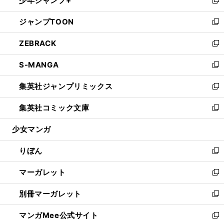
少年ジャンプ+
で
ド
ィ
い
新
開
ウ
ン
ウ
し
ジャンプTOON
く
で
ド
ィ
い
新
開
ウ
ン
ウ
し
ZEBRACK
く
で
ド
ィ
い
新
開
ウ
ン
ウ
し
S-MANGA
く
で
ド
ィ
い
新
開
ウ
ン
ウ
し
集英社ジャンプリミックス
く
で
ド
ィ
い
新
開
ウ
ン
ウ
し
集英社コミック文庫
く
で
ド
ィ
い
新
開
ウ
ン
ウ
し
少女マンガ
く
で
ド
ィ
い
開
ウ
ン
ウ
りぼん
く
で
ド
ィ
新
開
ウ
ン
し
マーガレット
く
で
ド
い
新
開
ウ
ウ
し
別冊マーガレット
く
で
ィ
い
新
開
ン
ウ
し
マンガMee公式サイト
く
ド
ィ
い
新