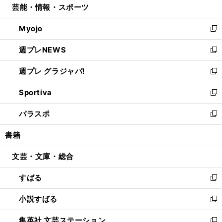
芸能・情報・スポーツ
く
で
ド
ィ
い
開
ウ
ン
ウ
Myojo
く
で
ド
ィ
新
開
ウ
ン
し
週プレNEWS
く
で
ド
い
新
開
ウ
ウ
し
週プレ グラジャパ!
く
で
ィ
い
新
開
ン
ウ
し
Sportiva
く
ド
ィ
い
新
ウ
ン
ウ
し
パラスポ
で
ド
ィ
い
新
開
ウ
ン
ウ
し
書籍
く
で
ド
ィ
い
開
ウ
ン
ウ
文芸・文庫・総合
く
で
ド
ィ
開
ウ
ン
すばる
く
で
ド
新
開
ウ
し
小説すばる
く
で
い
新
開
ウ
し
集英社 文芸ステーション
く
ィ
い