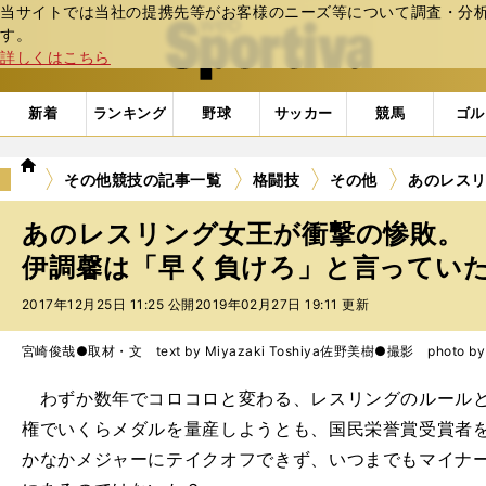
当サイトでは当社の提携先等がお客様のニーズ等について調査・分析し
web Sportiva (webスポルティーバ)
す。
詳しくはこちら
新着
ランキング
野球
サッカー
競馬
ゴル
we
その他競技の記事一覧
格闘技
その他
あのレス
b
ス
あのレスリング女王が衝撃の惨敗。
ポ
ル
伊調馨は「早く負けろ」と言ってい
テ
2017年12月25日 11:25 公開
2019年02月27日 19:11 更新
ィ
ー
バ
宮崎俊哉●取材・文 text by Miyazaki Toshiya
佐野美樹●撮影 photo by S
わずか数年でコロコロと変わる、レスリングのルールと
権でいくらメダルを量産しようとも、国民栄誉賞受賞者
かなかメジャーにテイクオフできず、いつまでもマイナ