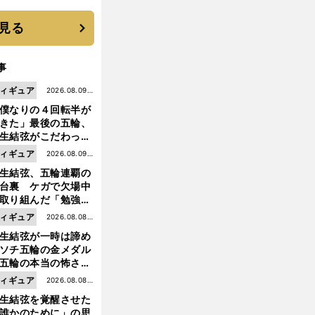
選手となった
見る
事
ィギュア
2026.08.09更
僕なりの４回転半が
新
きた」最後の五輪、
生結弦がこだわった
ャンプの美学
ィギュア
2026.08.09更
生結弦、五輪連覇の
新
台裏 ケガで欠場中
取り組んだ「勉強」
成長
ィギュア
2026.08.08更
生結弦が一時は諦め
新
ソチ五輪の金メダル
五輪の本当の怖さを
った......」
ィギュア
2026.08.08更
生結弦を覚醒させた
新
誰かのために」の思