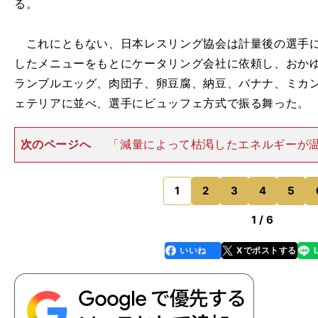
る。
これにともない、日本レスリング協会は計量後の選手に
したメニューをもとにケータリング会社に依頼し、おか
ランブルエッグ、肉団子、卵豆腐、納豆、バナナ、ミカ
ェテリアに並べ、選手にビュッフェ方式で振る舞った。
次のページへ
「減量によって枯渇したエネルギーが
ってすぐに補える」と、選手たちからは好評だったが、
早い選手は空腹を我慢して食事の量を加減し、肉や魚を
だ。また、両日の試合前計
1
2
3
4
5
のページへ
1 / 6
いいね
Xでポストする
line
faceboo
x
k