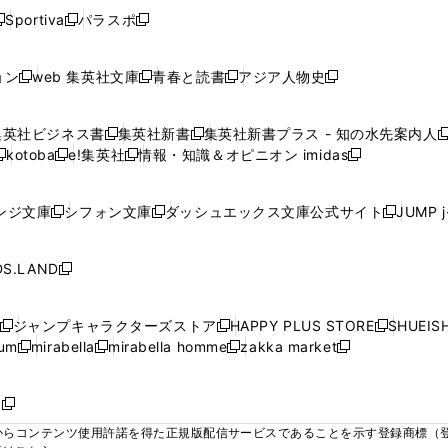
ウ
ウ
ウ
ウ
ウ
ウ
ウ
ウ
ウ
Sportiva
パラスポ
新
新
ィ
ィ
ィ
ィ
ィ
で
で
で
で
し
し
し
ン
ン
ン
ン
ン
開
開
開
開
い
い
い
ド
ド
ド
ド
ド
ョン
web 集英社文庫
青春と読書
アジア人物史
く
く
く
く
新
新
新
新
ウ
ウ
ウ
ウ
ウ
ウ
ウ
ウ
し
し
し
し
ィ
ィ
ィ
で
で
で
で
で
い
い
い
い
ン
ン
ン
集英社ビジネス書
集英社新書
集英社新書プラス - 知の水先案内人
開
開
開
開
開
新
新
新
ウ
ウ
ウ
ウ
ド
ド
ド
kotoba
e!集英社
情報・知識＆オピニオン imidas
く
く
く
く
く
新
し
新
し
新
ィ
ィ
ィ
ィ
ウ
ウ
ウ
し
し
い
し
い
し
ン
ン
ン
ン
で
で
で
い
い
ウ
い
ウ
い
ド
ド
ド
ド
ンジ文庫
シフォン文庫
ダッシュエックス文庫公式サイト
JUMP 
開
開
開
新
新
新
ウ
ウ
ィ
ウ
ィ
ウ
ウ
ウ
ウ
ウ
く
く
く
し
し
し
ィ
ィ
ン
ィ
ン
ィ
で
で
で
で
い
い
い
ン
ン
ド
ン
ド
ン
S.LAND
開
開
開
開
新
ウ
ウ
ウ
ド
ド
ウ
ド
ウ
ド
く
く
く
く
し
ィ
ィ
ィ
ウ
ウ
で
ウ
で
ウ
い
ン
ン
ン
ジャンプキャラクターズストア
HAPPY PLUS STORE
SHUEIS
で
で
開
で
開
で
新
新
新
ウ
ド
ド
ド
ium
mirabella
mirabella homme
zakka market
開
開
く
開
く
開
し
新
新
新
し
新
し
ィ
ウ
ウ
ウ
く
く
く
く
い
し
し
い
し
し
い
ン
で
で
で
ウ
い
い
ウ
い
い
ウ
ド
ボ
開
開
開
新
ィ
ウ
ウ
ィ
ウ
ウ
ィ
ウ
く
く
く
し
らコンテンツ使用許諾を得た正規版配信サービスであることを示す登録商標（登録番
ン
ィ
ィ
ン
ィ
ィ
ン
で