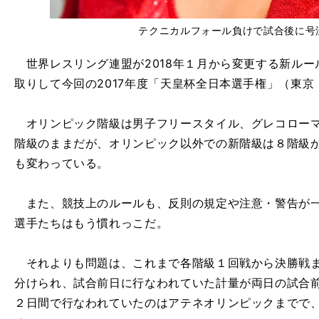
テクニカルフォール負けで試合後に号
世界レスリング連盟が2018年１月から変更する新ルー
取りして今回の2017年度「天皇杯全日本選手権」（東
オリンピック階級は男子フリースタイル、グレコローマ
階級のままだが、オリンピック以外での新階級は８階級か
も変わっている。
また、競技上のルールも、反則の規定や注意・警告が一
選手たちはもう慣れっこだ。
それよりも問題は、これまで各階級１回戦から決勝戦ま
分けられ、試合前日に行なわれていた計量が両日の試合
２日間で行なわれていたのはアテネオリンピックまでで、