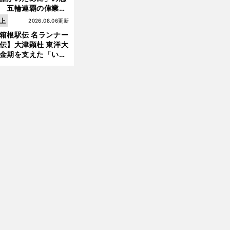
 五輪連覇の偉業へ
道のり
上
2026.08.06更新
前
箱根駅伝 名ランナー
へ
伝】大津顕杜 東洋大
金期を支えた「いぶ
銀」の存在 最後は同
の設楽兄弟も受賞で
なかった金栗杯に輝