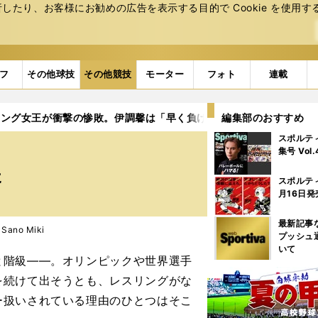
たり、お客様にお勧めの広告を表⽰する⽬的で Cookie を使⽤す
フ
その他球技
その他競技
モーター
フォト
連載
リング女王が衝撃の惨敗。伊調馨は「早く負けろ」と言っていた
編集部のおすすめ
スポルテ
集号 Vol
た
スポルテ
月16日発
最新記事
ano Miki
プッシュ
いて
階級――。オリンピックや世界選手
を続けて出そうとも、レスリングがな
ー扱いされている理由のひとつはそこ