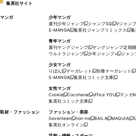
集英社サイト
ウ
い
ィ
ウ
マンガ
少年マンガ
ン
ィ
週刊少年ジャンプ
ジャンプSQ
Vジャン
ド
ン
新
新
S-MANGA
集英社ジャンプリミックス
集
ウ
ド
新
し
し
新
で
ウ
し
い
い
し
青年マンガ
開
で
い
ウ
ウ
い
週刊ヤングジャンプ
ヤングジャンプ定期
新
く
開
ウ
ィ
ィ
ウ
ウルトラジャンプ
少年ジャンプ+
ジャン
新
し
新
く
ィ
ン
ン
ィ
し
い
し
ン
ド
ド
ン
少女マンガ
い
ウ
い
ド
ウ
ウ
ド
りぼん
マーガレット
別冊マーガレット
新
新
新
ウ
ィ
ウ
ウ
で
で
ウ
S-MANGA
集英社コミック文庫
し
新
し
新
ィ
ン
ィ
で
開
開
で
い
し
い
し
ン
ド
ン
女性マンガ
開
く
く
開
ウ
い
ウ
い
ド
ウ
ド
Cookie
Cocohana
office YOU
マンガM
く
く
新
新
新
ィ
ウ
ィ
ウ
ウ
で
ウ
集英社コミック文庫
し
新
し
し
ン
ィ
ン
ィ
で
開
で
い
し
い
い
ド
ン
ド
ン
取材・ファッション
ファッション・美容
開
く
開
ウ
い
ウ
ウ
ウ
ド
ウ
ド
Seventeen
non-no
BAILA
MAQUIA
S
く
く
新
新
新
新
ィ
ウ
ィ
ィ
で
ウ
で
ウ
集英社オンライン
し
新
し
し
し
ン
ィ
ン
ン
開
で
開
で
い
し
い
い
い
ド
ン
ド
ド
芸能・情報・スポーツ
く
開
く
開