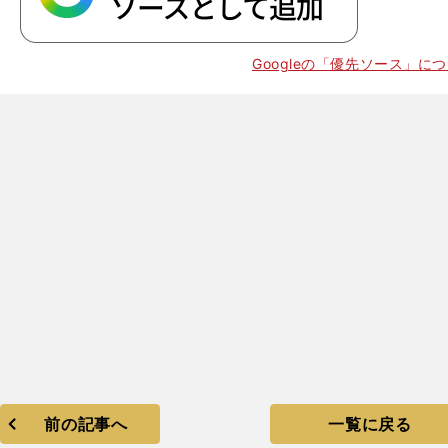
】
・
Googleの「優先ソース」に
前の記事へ
一覧に戻る