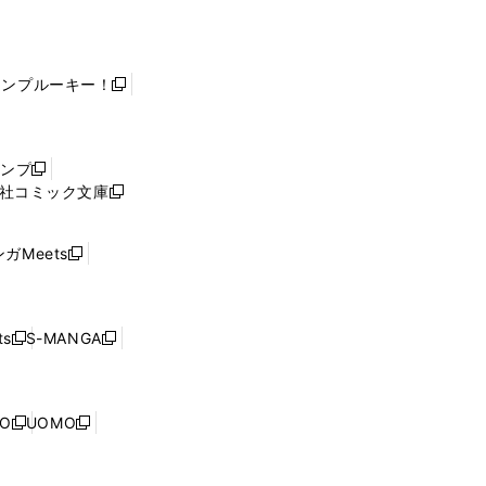
ャンプルーキー！
新
し
い
ウ
ャンプ
新
ィ
社コミック文庫
し
新
ン
い
し
ド
ウ
い
ウ
ガMeets
新
ィ
ウ
で
し
ン
ィ
開
い
ド
ン
く
ウ
ウ
ド
s
S-MANGA
新
新
ィ
で
ウ
し
し
ン
開
で
い
い
ド
く
開
ウ
ウ
ウ
NO
UOMO
く
新
新
ィ
ィ
で
し
し
ン
ン
開
い
い
ド
ド
く