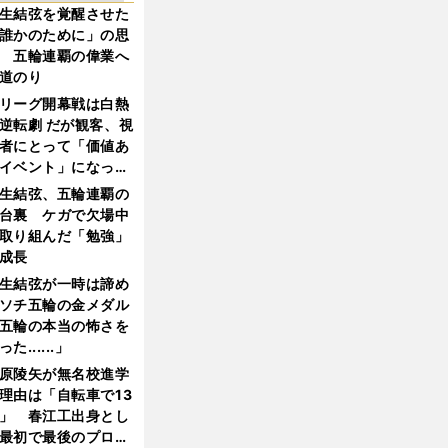
生結弦を覚醒させた
誰かのために」の思
 五輪連覇の偉業へ
道のり
リーグ開幕戦は白熱
逆転劇 だが観客、視
者にとって「価値あ
イベント」になって
たか
生結弦、五輪連覇の
台裏 ケガで欠場中
取り組んだ「勉強」
成長
生結弦が一時は諦め
ソチ五輪の金メダル
五輪の本当の怖さを
った......」
原陵矢が無名校進学
理由は「自転車で13
」 春江工出身とし
最初で最後のプロ野