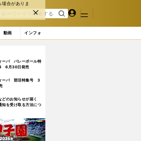
る場合がありま
マイペ
閉じ
検索
メニュ
ー
る
す
ジ
る
動画
インフォ
ィーバ バレーボール特
.4 6月30日発売
ィーバ 部活特集号 3
売
などのお知らせが届く
通知を受け取る方法につ