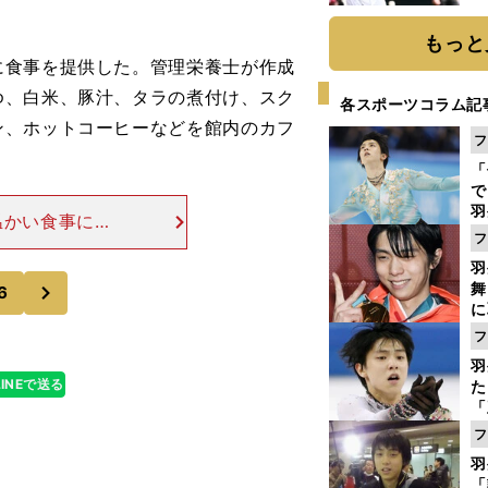
球
もっと
食事を提供した。管理栄養士が作成
ゆ、白米、豚汁、タラの煮付け、スク
各スポーツコラム記
ン、ホットコーヒーなどを館内のカフ
フ
「
で
羽
温かい食事によ
ジ
フ
試合開始時間が
控えていたよう
羽
次
舞
6
に
で
フ
羽
LINEで送る
た
「
知
フ
羽
「