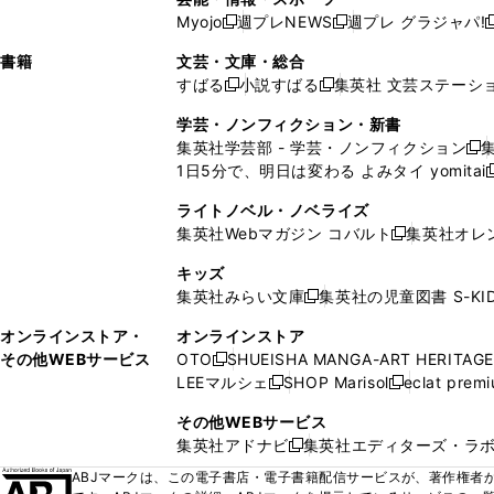
ウ
い
ウ
ウ
ウ
ウ
ド
ウ
ウ
Myojo
週プレNEWS
週プレ グラジャパ!
く
く
新
新
新
ィ
ウ
ィ
ィ
ィ
で
ウ
で
で
し
し
ン
ィ
ン
ン
ン
書籍
文芸・文庫・総合
開
で
開
開
い
い
ド
ン
ド
ド
ド
すばる
小説すばる
集英社 文芸ステーシ
く
開
く
く
新
新
ウ
ウ
ウ
ド
ウ
ウ
ウ
く
し
し
ィ
ィ
学芸・ノンフィクション・新書
で
ウ
で
で
で
い
い
ン
ン
集英社学芸部 - 学芸・ノンフィクション
開
で
開
開
開
新
ウ
ウ
ド
ド
1日5分で、明日は変わる よみタイ yomitai
く
開
く
く
く
し
新
ィ
ィ
ウ
ウ
く
い
ン
ン
ライトノベル・ノベライズ
で
で
ウ
ド
ド
集英社Webマガジン コバルト
集英社オレ
開
開
新
ィ
ウ
ウ
く
く
し
ン
キッズ
で
で
い
ド
集英社みらい文庫
集英社の児童図書 S-KID
開
開
新
ウ
ウ
く
く
し
ィ
オンラインストア・
オンラインストア
で
い
ン
その他WEBサービス
OTO
SHUEISHA MANGA-ART HERITAGE
開
新
ウ
ド
LEEマルシェ
SHOP Marisol
eclat prem
く
し
新
新
ィ
ウ
い
し
し
ン
その他WEBサービス
で
ウ
い
い
ド
集英社アドナビ
集英社エディターズ・ラ
開
新
ィ
ウ
ウ
ウ
く
し
ABJマークは、この電子書店・電子書籍配信サービスが、著作権者か
ン
ィ
ィ
で