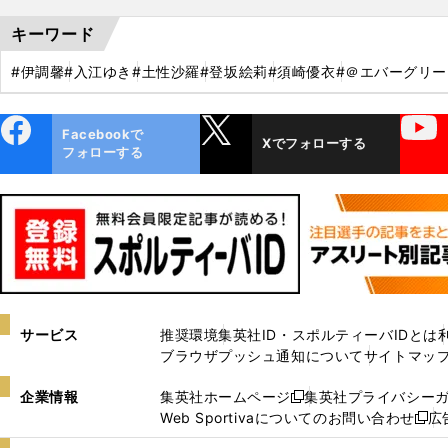
キーワード
#伊調馨
#入江ゆき
#土性沙羅
#登坂絵莉
#須崎優衣
#＠エバーグリー
ebo
X
YouTube
Facebookで
Xでフォローする
ok
フォローする
サービス
推奨環境
集英社ID・スポルティーバIDとは
ブラウザプッシュ通知について
サイトマッ
企業情報
集英社ホームページ
集英社プライバシー
新
Web Sportivaについてのお問い合わせ
広
し
新
い
し