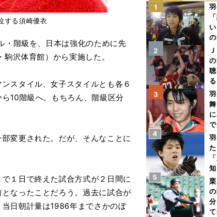
羽
1
「
泣する須崎優衣
い
の
ル・階級を、日本は強化のために先
Ｊ
2
京・駒沢体育館）から実施した。
の
聴
る
ンスタイル、女子スタイルとも各６
い
羽
3
ら10階級へ。もちろん、階級区分
舞
に
で
4
部変更された。だが、そんなことに
羽
た
「
知
5
で１日で終えた試合方式が２日間に
栗
の
前となったことだろう。過去に試合が
分
当日朝計量は1986年までさかのぼ
て