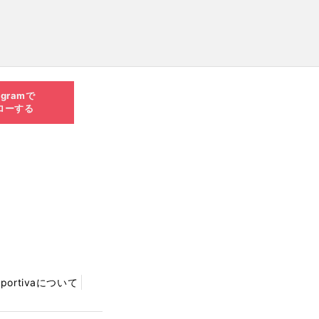
agramで
ローする
Sportivaについて