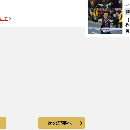
い
の
陸
ついて
【
原の身体能力にアニマルは度肝を抜かれた
列
黄
し
期
き
く
次の記事へ