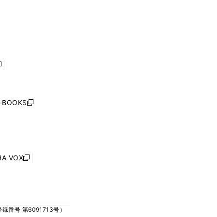
ウ
ウ
ウ
ウ
ィ
ィ
で
で
ン
ン
開
開
ド
ド
く
く
ウ
ウ
で
で
開
開
く
く
し
い
ウ
j-BOOKS
新
ィ
し
ン
い
ド
ウ
ウ
ィ
で
ン
HA VOX
開
新
ド
く
し
ウ
い
で
ウ
開
ィ
く
号 第6091713号）
ン