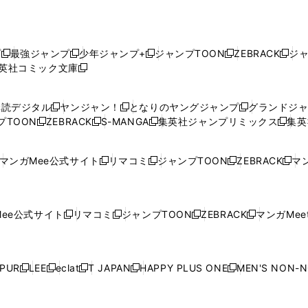
プ
最強ジャンプ
少年ジャンプ+
ジャンプTOON
ZEBRACK
ジ
新
新
新
新
新
英社コミック文庫
し
新
し
し
し
し
い
い
し
い
い
い
ウ
ウ
い
ウ
ウ
ウ
購読デジタル
ヤンジャン！
となりのヤングジャンプ
グランドジ
新
新
新
ィ
ィ
ウ
ィ
ィ
ィ
プTOON
ZEBRACK
S-MANGA
集英社ジャンプリミックス
集英
新
し
新
し
新
し
新
ン
ン
ィ
ン
ン
ン
し
い
し
い
し
い
し
ド
ド
ン
ド
ド
ド
い
ウ
い
ウ
い
ウ
い
ウ
ウ
ド
ウ
ウ
ウ
マンガMee公式サイト
リマコミ
ジャンプTOON
ZEBRACK
マン
新
新
新
新
ウ
ィ
ウ
ィ
ウ
ィ
ウ
で
で
ウ
で
で
で
し
し
し
し
し
ィ
ン
ィ
ン
ィ
ン
ィ
開
開
で
開
開
開
い
い
い
い
い
ン
ド
ン
ド
ン
ド
ン
く
く
開
く
く
く
ウ
ウ
ウ
ウ
ウ
ド
ウ
ド
ウ
ド
ウ
ド
ee公式サイト
リマコミ
ジャンプTOON
ZEBRACK
マンガMeet
く
新
新
新
新
ィ
ィ
ィ
ィ
ィ
ウ
で
ウ
で
ウ
で
ウ
し
し
し
し
ン
ン
ン
ン
ン
で
開
で
開
で
開
で
い
い
い
い
ド
ド
ド
ド
ド
開
く
開
く
開
く
開
ウ
ウ
ウ
ウ
ウ
ウ
ウ
ウ
ウ
PUR
LEE
eclat
T JAPAN
HAPPY PLUS ONE
MEN'S NON-
く
く
く
く
新
新
新
新
新
ィ
ィ
ィ
ィ
で
で
で
で
で
し
し
し
し
し
ン
ン
ン
ン
開
開
開
開
開
い
い
い
い
い
ド
ド
ド
ド
く
く
く
く
く