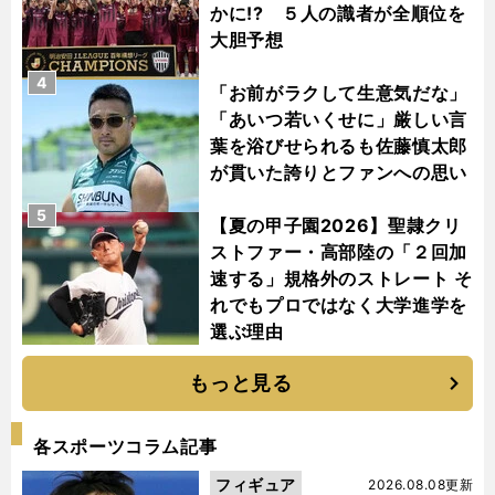
かに!? ５人の識者が全順位を
大胆予想
4
「お前がラクして生意気だな」
「あいつ若いくせに」厳しい言
葉を浴びせられるも佐藤慎太郎
が貫いた誇りとファンへの思い
5
【夏の甲子園2026】聖隷クリ
ストファー・高部陸の「２回加
速する」規格外のストレート そ
れでもプロではなく大学進学を
選ぶ理由
もっと見る
各スポーツコラム記事
フィギュア
2026.08.08更新