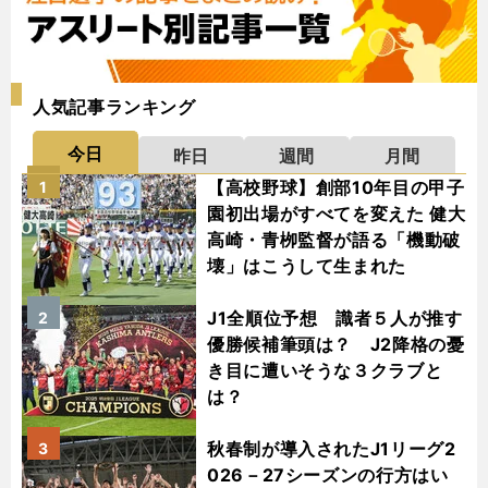
人気記事ランキング
今日
昨日
週間
月間
【高校野球】創部10年目の甲子
1
園初出場がすべてを変えた 健大
高崎・青栁監督が語る「機動破
壊」はこうして生まれた
J1全順位予想 識者５人が推す
2
優勝候補筆頭は？ J2降格の憂
き目に遭いそうな３クラブと
は？
秋春制が導入されたJ1リーグ2
3
026－27シーズンの行方はい