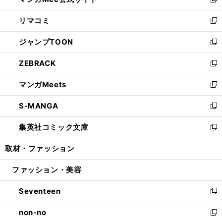
ィ
い
新
ウ
ン
ウ
し
リマコミ
で
ド
ィ
い
新
開
ウ
ン
ウ
し
ジャンプTOON
く
で
ド
ィ
い
新
開
ウ
ン
ウ
し
ZEBRACK
く
で
ド
ィ
い
新
開
ウ
ン
ウ
し
マンガMeets
く
で
ド
ィ
い
新
開
ウ
ン
ウ
し
S-MANGA
く
で
ド
ィ
い
新
開
ウ
ン
ウ
し
集英社コミック文庫
く
で
ド
ィ
い
新
開
ウ
ン
ウ
し
取材・ファッション
く
で
ド
ィ
い
開
ウ
ン
ウ
ファッション・美容
く
で
ド
ィ
開
ウ
ン
Seventeen
く
で
ド
新
開
ウ
し
non-no
く
で
い
新