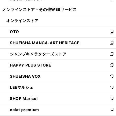
開
ウ
ウ
し
オンラインストア・
その他WEBサービス
く
で
ィ
い
開
ン
ウ
オンラインストア
く
ド
ィ
ウ
ン
OTO
で
ド
新
開
ウ
し
SHUEISHA MANGA-ART HERITAGE
く
で
い
新
開
ウ
し
ジャンプキャラクターズストア
く
ィ
い
新
ン
ウ
し
HAPPY PLUS STORE
ド
ィ
い
新
ウ
ン
ウ
し
SHUEISHA VOX
で
ド
ィ
い
新
開
ウ
ン
ウ
し
LEEマルシェ
く
で
ド
ィ
い
新
開
ウ
ン
ウ
し
SHOP Marisol
く
で
ド
ィ
い
新
開
ウ
ン
ウ
し
eclat premium
く
で
ド
ィ
い
新
開
ウ
ン
ウ