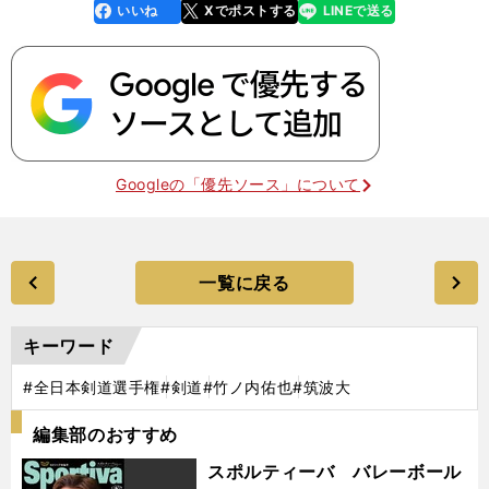
いいね
Xでポストする
LINEで送る
line
faceboo
x
k
Googleの「優先ソース」について
一覧に戻る
キーワード
#全日本剣道選手権
#剣道
#竹ノ内佑也
#筑波大
編集部のおすすめ
スポルティーバ バレーボール