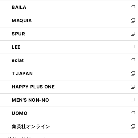
開
ウ
し
BAILA
く
ィ
い
新
ン
ウ
し
MAQUIA
ド
ィ
い
新
ウ
ン
ウ
し
SPUR
で
ド
ィ
い
新
開
ウ
ン
ウ
し
LEE
く
で
ド
ィ
い
新
開
ウ
ン
ウ
し
eclat
く
で
ド
ィ
い
新
開
ウ
ン
ウ
し
T JAPAN
く
で
ド
ィ
い
新
開
ウ
ン
ウ
し
HAPPY PLUS ONE
く
で
ド
ィ
い
新
開
ウ
ン
ウ
し
MEN'S NON-NO
く
で
ド
ィ
い
新
開
ウ
ン
ウ
し
UOMO
く
で
ド
ィ
い
新
開
ウ
ン
ウ
し
集英社オンライン
く
で
ド
ィ
い
新
開
ウ
ン
ウ
し