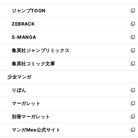
開
ウ
ン
ウ
し
ジャンプTOON
く
で
ド
ィ
い
新
開
ウ
ン
ウ
し
ZEBRACK
く
で
ド
ィ
い
新
開
ウ
ン
ウ
し
S-MANGA
く
で
ド
ィ
い
新
開
ウ
ン
ウ
し
集英社ジャンプリミックス
く
で
ド
ィ
い
新
開
ウ
ン
ウ
し
集英社コミック文庫
く
で
ド
ィ
い
新
開
ウ
ン
ウ
し
少女マンガ
く
で
ド
ィ
い
開
ウ
ン
ウ
りぼん
く
で
ド
ィ
新
開
ウ
ン
し
マーガレット
く
で
ド
い
新
開
ウ
ウ
し
別冊マーガレット
く
で
ィ
い
新
開
ン
ウ
し
マンガMee公式サイト
く
ド
ィ
い
新
ウ
ン
ウ
し