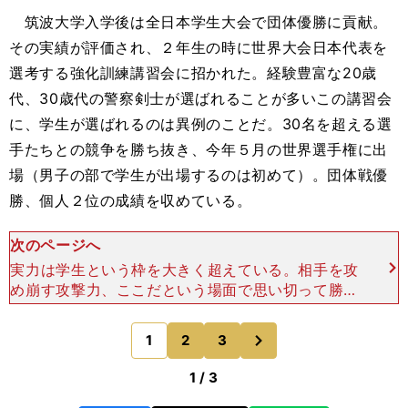
筑波大学入学後は全日本学生大会で団体優勝に貢献。
その実績が評価され、２年生の時に世界大会日本代表を
選考する強化訓練講習会に招かれた。経験豊富な20歳
代、30歳代の警察剣士が選ばれることが多いこの講習会
に、学生が選ばれるのは異例のことだ。30名を超える選
手たちとの競争を勝ち抜き、今年５月の世界選手権に出
場（男子の部で学生が出場するのは初めて）。団体戦優
勝、個人２位の成績を収めている。
次のページへ
実力は学生という枠を大きく超えている。相手を攻
め崩す攻撃力、ここだという場面で思い切って勝負
に出る決断力、鋭い足さばきから生まれる打突力と
いった剣道に必要な力を備え、警察の強豪選手と対
次
1
2
3
のページへ
戦しても引けをと
1 / 3