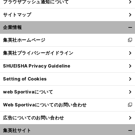
ブラウザプッシュ通知について
サイトマップ
企業情報
開
く/
集英社ホームページ
新
閉
し
じ
集英社プライバシーガイドライン
い
る
ウ
SHUEISHA Privacy Guideline
ィ
ン
Setting of Cookies
。
最
」
ド
前
が幕を開ける
へ
ウ
web Sportivaについて
で
開
Web Sportivaについてのお問い合わせ
く
新
し
広告についてのお問い合わせ
い
ウ
集英社サイト
ィ
開