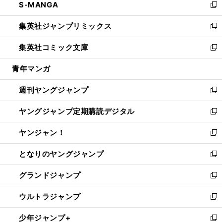
S-MANGA
く
で
ド
ィ
い
新
開
ウ
ン
ウ
し
集英社ジャンプリミックス
く
で
ド
ィ
い
新
開
ウ
ン
ウ
し
集英社コミック文庫
く
で
ド
ィ
い
新
開
ウ
ン
ウ
し
青年マンガ
く
で
ド
ィ
い
開
ウ
ン
ウ
週刊ヤングジャンプ
く
で
ド
ィ
新
開
ウ
ン
し
ヤングジャンプ定期購読デジタル
く
で
ド
い
新
開
ウ
ウ
し
ヤンジャン！
く
で
ィ
い
新
開
ン
ウ
し
となりのヤングジャンプ
く
ド
ィ
い
新
ウ
ン
ウ
し
グランドジャンプ
で
ド
ィ
い
新
開
ウ
ン
ウ
し
ウルトラジャンプ
く
で
ド
ィ
い
新
開
ウ
ン
ウ
し
少年ジャンプ+
く
で
ド
ィ
い
新