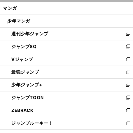
ン
く/
マンガ
ド
閉
ウ
じ
少年マンガ
で
る
開
週刊少年ジャンプ
く
新
し
ジャンプSQ
い
新
ウ
し
Vジャンプ
ィ
い
新
ン
ウ
し
最強ジャンプ
ド
ィ
い
新
ウ
ン
ウ
し
少年ジャンプ+
で
ド
ィ
い
新
開
ウ
ン
ウ
し
ジャンプTOON
く
で
ド
ィ
い
新
開
ウ
ン
ウ
し
ZEBRACK
く
で
ド
ィ
い
新
開
ウ
ン
ウ
し
ジャンプルーキー！
く
で
ド
ィ
い
新
開
ウ
ン
ウ
し