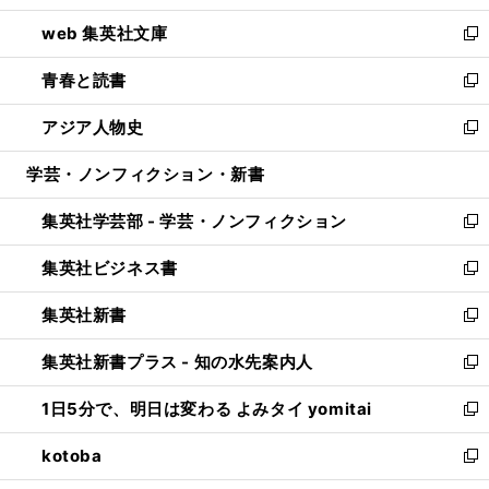
ン
ウ
し
web 集英社文庫
ド
ィ
い
新
ウ
ン
ウ
し
青春と読書
で
ド
ィ
い
新
開
ウ
ン
ウ
し
アジア人物史
く
で
ド
ィ
い
新
開
ウ
ン
ウ
し
学芸・ノンフィクション・新書
く
で
ド
ィ
い
開
ウ
ン
ウ
集英社学芸部 - 学芸・ノンフィクション
く
で
ド
ィ
新
開
ウ
ン
し
集英社ビジネス書
く
で
ド
い
新
開
ウ
ウ
し
集英社新書
く
で
ィ
い
新
開
ン
ウ
し
集英社新書プラス - 知の水先案内人
く
ド
ィ
い
新
ウ
ン
ウ
し
1日5分で、明日は変わる よみタイ yomitai
で
ド
ィ
い
新
開
ウ
ン
ウ
し
kotoba
く
で
ド
ィ
い
新
開
ウ
ン
ウ
し