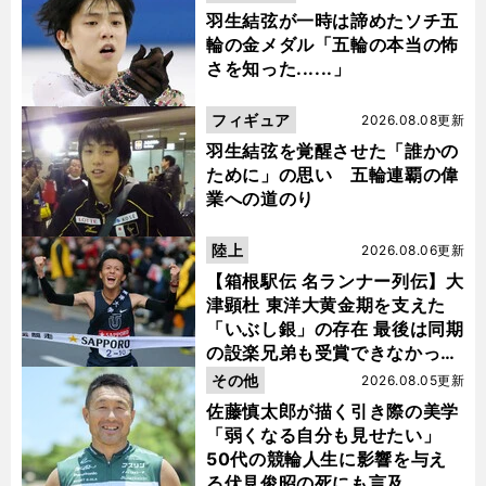
羽生結弦が一時は諦めたソチ五
輪の金メダル「五輪の本当の怖
さを知った......」
フィギュア
2026.08.08更新
羽生結弦を覚醒させた「誰かの
ために」の思い 五輪連覇の偉
業への道のり
陸上
2026.08.06更新
【箱根駅伝 名ランナー列伝】大
津顕杜 東洋大黄金期を支えた
「いぶし銀」の存在 最後は同期
の設楽兄弟も受賞できなかった
金栗杯に輝く
その他
2026.08.05更新
佐藤慎太郎が描く引き際の美学
「弱くなる自分も見せたい」
50代の競輪人生に影響を与え
る伏見俊昭の死にも言及