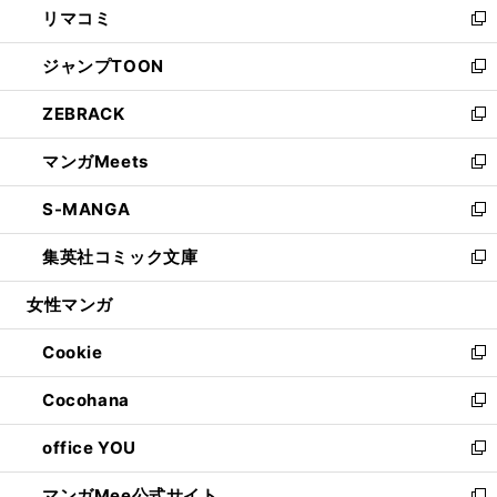
リマコミ
で
ド
ィ
い
新
開
ウ
ン
ウ
し
ジャンプTOON
く
で
ド
ィ
い
新
開
ウ
ン
ウ
し
ZEBRACK
く
で
ド
ィ
い
新
開
ウ
ン
ウ
し
マンガMeets
く
で
ド
ィ
い
新
開
ウ
ン
ウ
し
S-MANGA
く
で
ド
ィ
い
新
開
ウ
ン
ウ
し
集英社コミック文庫
く
で
ド
ィ
い
新
開
ウ
ン
ウ
し
女性マンガ
く
で
ド
ィ
い
開
ウ
ン
ウ
Cookie
く
で
ド
ィ
新
開
ウ
ン
し
Cocohana
く
で
ド
い
新
開
ウ
ウ
し
office YOU
く
で
ィ
い
新
開
ン
ウ
し
マンガMee公式サイト
く
ド