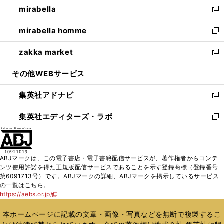
し
mirabella
く
で
ド
ィ
い
新
開
ウ
ン
ウ
し
mirabella homme
く
で
ド
ィ
い
新
開
ウ
ン
ウ
し
zakka market
く
で
ド
ィ
い
新
開
ウ
ン
ウ
し
その他WEBサービス
く
で
ド
ィ
い
開
ウ
ン
ウ
集英社アドナビ
く
で
ド
ィ
新
開
ウ
ン
し
集英社エディターズ・ラボ
く
で
ド
い
新
開
ウ
ウ
し
く
で
ィ
い
開
ン
ウ
ABJマークは、この電子書店・電子書籍配信サービスが、著作権者からコンテ
く
ド
ィ
ンツ使用許諾を得た正規版配信サービスであることを示す登録商標（登録番号
ウ
ン
第6091713号）です。ABJマークの詳細、ABJマークを掲示しているサービス
で
ド
の一覧はこちら。
開
ウ
https://aebs.or.jp/
新
く
で
し
い
開
本ホームページに記載の文章・画像・写真などを無断で複製するこ
ウ
く