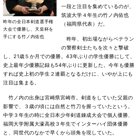
一段と注目を集めているのが、
筑波大学４年生の竹ノ内佑也
昨年の全日本剣道選手権
（福岡県代表）だ。
大会で優勝し、天皇杯を
手にする竹ノ内佑也
昨年、初出場ながらベテラン
の警察剣士たちを次々と撃破
し、21歳５か月での優勝。43年ぶりの学生優勝にして、
史上最年少優勝記録も54年ぶりに更新した。今年も優勝
すれば史上初の学生２連覇となるだけに、いやが上にも
注目は集まる。
竹ノ内の出身は宮崎県宮崎市。剣道をしていた父親の
影響で、３歳の頃には自然と竹刀を握っていたという。
中学３年生の時に全日本少年剣道錬成大会で個人優勝、
福岡大学附属大濠高校３年生でインターハイ団体優勝
と、同世代のなかで早くから頭角を現していた。