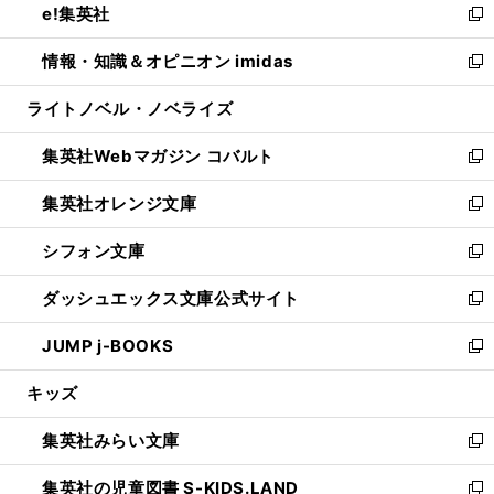
e!集英社
く
で
ド
ィ
い
新
開
ウ
ン
ウ
し
情報・知識＆オピニオン imidas
く
で
ド
ィ
い
新
開
ウ
ン
ウ
し
ライトノベル・ノベライズ
く
で
ド
ィ
い
開
ウ
ン
ウ
集英社Webマガジン コバルト
く
で
ド
ィ
新
開
ウ
ン
し
集英社オレンジ文庫
く
で
ド
い
新
開
ウ
ウ
し
シフォン文庫
く
で
ィ
い
新
開
ン
ウ
し
ダッシュエックス文庫公式サイト
く
ド
ィ
い
新
ウ
ン
ウ
し
JUMP j-BOOKS
で
ド
ィ
い
新
開
ウ
ン
ウ
し
キッズ
く
で
ド
ィ
い
開
ウ
ン
ウ
集英社みらい文庫
く
で
ド
ィ
新
開
ウ
ン
し
集英社の児童図書 S-KIDS.LAND
く
で
ド
い
新