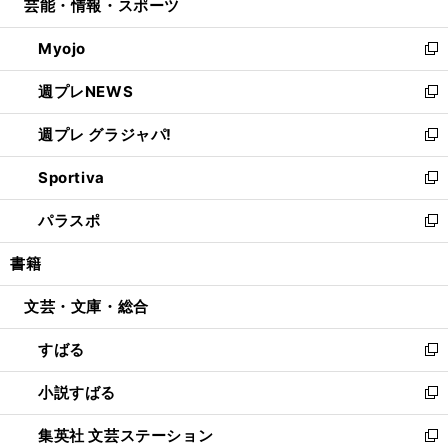
芸能・情報・スポーツ
く
で
ド
ィ
い
開
ウ
ン
ウ
Myojo
く
で
ド
ィ
新
開
ウ
ン
し
週プレNEWS
く
で
ド
い
新
開
ウ
ウ
し
週プレ グラジャパ!
く
で
ィ
い
新
開
ン
ウ
し
Sportiva
く
ド
ィ
い
新
ウ
ン
ウ
し
パラスポ
で
ド
ィ
い
新
開
ウ
ン
ウ
し
書籍
く
で
ド
ィ
い
開
ウ
ン
ウ
文芸・文庫・総合
く
で
ド
ィ
開
ウ
ン
すばる
く
で
ド
新
開
ウ
し
小説すばる
く
で
い
新
開
ウ
し
集英社 文芸ステーション
く
ィ
い
新