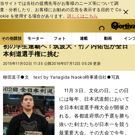
当サイトでは当社の提携先等がお客様のニーズ等について調
査・分析したり、お客様にお勧めの広告を表⽰する⽬的で Co
閉じ
okie を使⽤する場合があります。
詳しくはこちら
る
マイペ
web Sportiva (webスポルティーバ)
検索
メニュ
we
ー
その他競技の記事一覧
格闘技
その他
初の学生
b
ジ
その他競技
モーター
フォト
連載
動画
イン
ス
初の学生連覇へ！筑波大・竹ノ内佑也が全日
ポ
本剣道選手権に挑む
ル
テ
2015年11月02日 11:35 公開
2016年07月12日 05:28 更新
ィ
ー
柳田直子●文 text by Yanagida Naoko
時事通信社●写真
バ
11月３日、文化の日。この日
には毎年、日本武道館において
全日本剣道選手権大会が開催さ
れる。各都道府県の予選を勝ち
抜いた剣士たちが日本一を競う
最重要大会。その大会で今年、