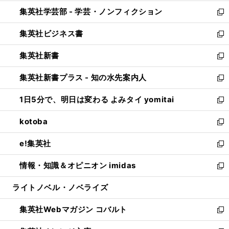
開
ウ
ン
ウ
集英社学芸部 - 学芸・ノンフィクション
く
で
ド
ィ
新
開
ウ
ン
し
集英社ビジネス書
く
で
ド
い
新
開
ウ
ウ
し
集英社新書
く
で
ィ
い
新
開
ン
ウ
し
集英社新書プラス - 知の水先案内人
く
ド
ィ
い
新
ウ
ン
ウ
し
1日5分で、明日は変わる よみタイ yomitai
で
ド
ィ
い
新
開
ウ
ン
ウ
し
kotoba
く
で
ド
ィ
い
新
開
ウ
ン
ウ
し
e!集英社
く
で
ド
ィ
い
新
開
ウ
ン
ウ
し
情報・知識＆オピニオン imidas
く
で
ド
ィ
い
新
開
ウ
ン
ウ
し
ライトノベル・ノベライズ
く
で
ド
ィ
い
開
ウ
ン
ウ
集英社Webマガジン コバルト
く
で
ド
ィ
新
開
ウ
ン
し