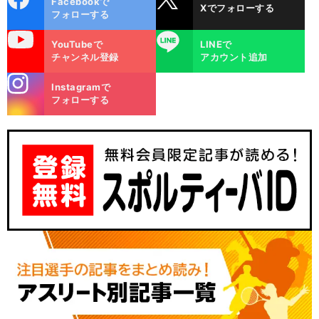
Facebookで
Xでフォローする
ok
フォローする
uTube
LINE
YouTubeで
LINEで
チャンネル登録
アカウント追加
stagra
Instagramで
m
フォローする