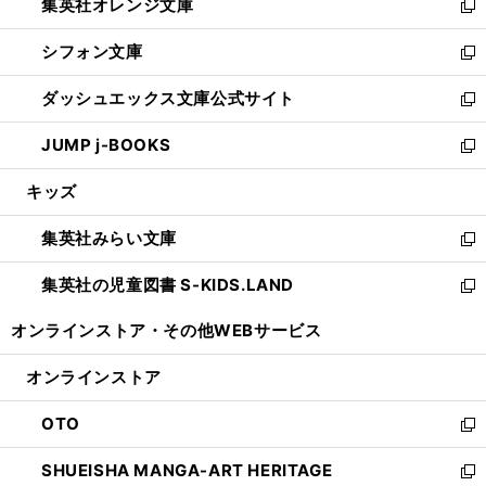
集英社オレンジ文庫
く
で
ド
い
新
開
ウ
ウ
し
シフォン文庫
く
で
ィ
い
新
開
ン
ウ
し
ダッシュエックス文庫公式サイト
く
ド
ィ
い
新
ウ
ン
ウ
し
JUMP j-BOOKS
で
ド
ィ
い
新
開
ウ
ン
ウ
し
キッズ
く
で
ド
ィ
い
開
ウ
ン
ウ
集英社みらい文庫
く
で
ド
ィ
新
開
ウ
ン
し
集英社の児童図書 S-KIDS.LAND
く
で
ド
い
新
開
ウ
ウ
し
オンラインストア・
その他WEBサービス
く
で
ィ
い
開
ン
ウ
オンラインストア
く
ド
ィ
ウ
ン
OTO
で
ド
新
開
ウ
し
SHUEISHA MANGA-ART HERITAGE
く
で
い
新