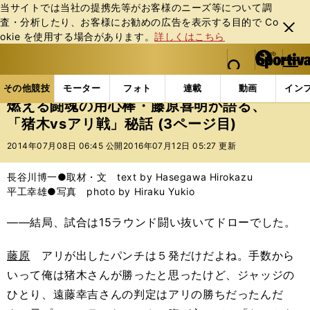
当サイトでは当社の提携先等がお客様のニーズ等について調
査・分析したり、お客様にお勧めの広告を表⽰する⽬的で Co
閉じ
okie を使⽤する場合があります。
詳しくはこちら
る
マイペ
web Sportiva (webスポルティーバ)
検索
メニュ
we
ー
その他競技の記事一覧
格闘技
プロレス
燃える闘
b
ジ
その他競技
モーター
フォト
連載
動画
イン
ス
燃える闘魂の用心棒・藤原喜明が語る、
ポ
「猪木vsアリ戦」秘話 (3ページ目)
ル
テ
2014年07月08日 06:45 公開
2016年07月12日 05:27 更新
ィ
ー
長谷川博一●取材・文 text by Hasegawa Hirokazu
バ
平工幸雄●写真 photo by Hiraku Yukio
――結局、試合は15ラウンド闘い抜いてドローでした。
藤原
アリが出したパンチは５発だけだよね。手数から
いって俺は猪木さんが勝ったと思ったけど、ジャッジの
ひとり、遠藤幸吉さんの判定はアリの勝ちだったんだ