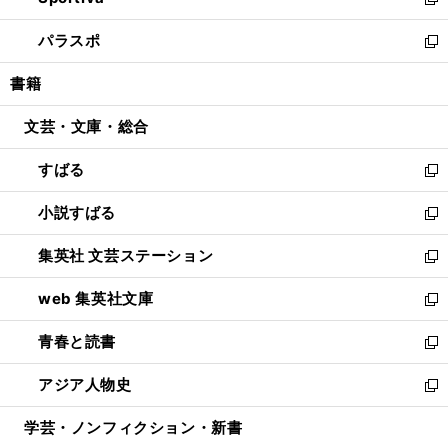
ィ
い
新
ウ
ン
ウ
し
パラスポ
で
ド
ィ
い
新
開
ウ
ン
ウ
し
書籍
く
で
ド
ィ
い
開
ウ
ン
ウ
文芸・文庫・総合
く
で
ド
ィ
開
ウ
ン
すばる
く
で
ド
新
開
ウ
し
小説すばる
く
で
い
新
開
ウ
し
集英社 文芸ステーション
く
ィ
い
新
ン
ウ
し
web 集英社文庫
ド
ィ
い
新
ウ
ン
ウ
し
青春と読書
で
ド
ィ
い
新
開
ウ
ン
ウ
し
アジア人物史
く
で
ド
ィ
い
新
開
ウ
ン
ウ
し
学芸・ノンフィクション・新書
く
で
ド
ィ
い