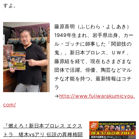
すよ。
藤原喜明（ふじわら・よしあき）
1949年生まれ、岩手県出身。カー
ル・ゴッチに師事した「関節技の
鬼」。新日本プロレス、ＵＷＦ、
藤原組を経て、現在もさまざまな
団体で活躍。俳優、陶芸などマル
チな才能を持つ。最新情報はコチ
ラ
→
http://www.fujiwarakumicyou.
com/
『燃えろ！新日本プロレス エクス
トラ 猪木vsアリ 伝説の異種格闘