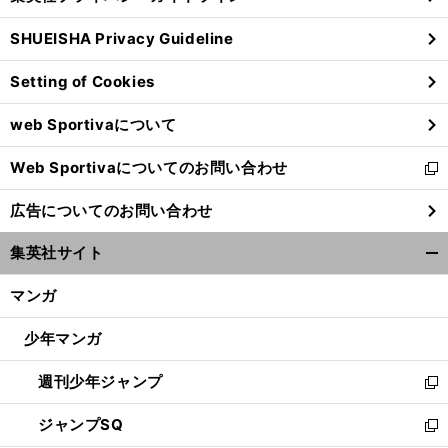
る
ウ
SHUEISHA Privacy Guideline
ィ
ン
Setting of Cookies
ド
ウ
web Sportivaについて
で
開
Web Sportivaについてのお問い合わせ
く
新
し
広告についてのお問い合わせ
い
ウ
集英社サイト
ィ
開
ン
く/
マンガ
ド
閉
ウ
じ
少年マンガ
で
る
開
週刊少年ジャンプ
く
新
し
ジャンプSQ
い
新