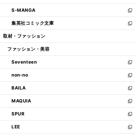
開
ウ
ン
ウ
し
S-MANGA
く
で
ド
ィ
い
新
開
ウ
ン
ウ
し
集英社コミック文庫
く
で
ド
ィ
い
新
開
ウ
ン
ウ
し
取材・ファッション
く
で
ド
ィ
い
開
ウ
ン
ウ
ファッション・美容
く
で
ド
ィ
開
ウ
ン
Seventeen
く
で
ド
新
開
ウ
し
non-no
く
で
い
新
開
ウ
し
BAILA
く
ィ
い
新
ン
ウ
し
MAQUIA
ド
ィ
い
新
ウ
ン
ウ
し
SPUR
で
ド
ィ
い
新
開
ウ
ン
ウ
し
LEE
く
で
ド
ィ
い
新
開
ウ
ン
ウ
し