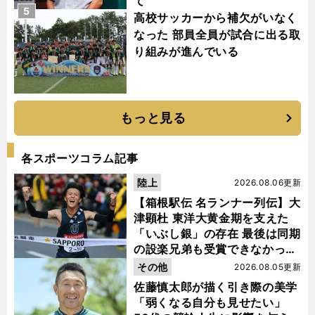
て
5
高校サッカーから補欠がいなく
なった 部員全員が試合に出る取
り組みが進んでいる
もっと見る
各スポーツコラム記事
陸上
2026.08.06更新
【箱根駅伝 名ランナー列伝】大
津顕杜 東洋大黄金期を支えた
「いぶし銀」の存在 最後は同期
の設楽兄弟も受賞できなかった
金栗杯に輝く
その他
2026.08.05更新
佐藤慎太郎が描く引き際の美学
「弱くなる自分も見せたい」