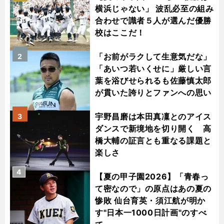
横浜じゃない」 波乱必至の組み
合わせで識者５人が選んだ優勝
校はここだ！
「お前がラクして生意気だな」
2
「あいつ若いくせに」厳しい言
葉を浴びせられるも佐藤慎太郎
が貫いた誇りとファンへの思い
宇野昌磨は本田真凜とのアイス
3
ダンスで新境地を切り開く 高
橋大輔の証言とも重なる課題と
楽しさ
4
【夏の甲子園2026】「青春っ
て密なので」の原点はあの夏の
惨敗 仙台育英・須江航が明か
す"日本一1000日計画"のすべ