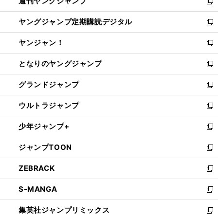
週刊ヤングジャンプ
く
で
ド
ィ
新
開
ウ
ン
し
ヤングジャンプ定期購読デジタル
く
で
ド
い
新
開
ウ
ウ
し
ヤンジャン！
く
で
ィ
い
新
開
ン
ウ
し
となりのヤングジャンプ
く
ド
ィ
い
新
ウ
ン
ウ
し
グランドジャンプ
で
ド
ィ
い
新
開
ウ
ン
ウ
し
ウルトラジャンプ
く
で
ド
ィ
い
新
開
ウ
ン
ウ
し
少年ジャンプ+
く
で
ド
ィ
い
新
開
ウ
ン
ウ
し
ジャンプTOON
く
で
ド
ィ
い
新
開
ウ
ン
ウ
し
ZEBRACK
く
で
ド
ィ
い
新
開
ウ
ン
ウ
し
S-MANGA
く
で
ド
ィ
い
新
開
ウ
ン
ウ
し
集英社ジャンプリミックス
く
で
ド
ィ
い
新