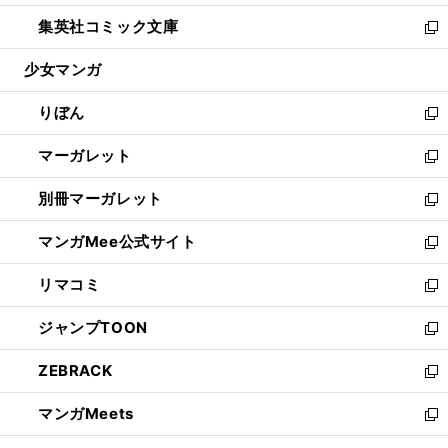
開
ウ
ン
ウ
し
集英社コミック文庫
く
で
ド
ィ
い
新
開
ウ
ン
ウ
し
少女マンガ
く
で
ド
ィ
い
開
ウ
ン
ウ
りぼん
く
で
ド
ィ
新
開
ウ
ン
し
マーガレット
く
で
ド
い
新
開
ウ
ウ
し
別冊マーガレット
く
で
ィ
い
新
開
ン
ウ
し
マンガMee公式サイト
く
ド
ィ
い
新
ウ
ン
ウ
し
リマコミ
で
ド
ィ
い
新
開
ウ
ン
ウ
し
ジャンプTOON
く
で
ド
ィ
い
新
開
ウ
ン
ウ
し
ZEBRACK
く
で
ド
ィ
い
新
開
ウ
ン
ウ
し
マンガMeets
く
で
ド
ィ
い
新
開
ウ
ン
ウ
し