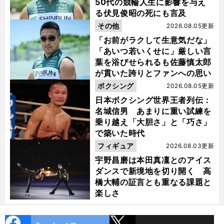
50代の競輪人生に影響を与え
る伏見俊昭の死にも言及
その他
2026.08.05更新
「お前がラクして生意気だな」
「あいつ若いくせに」厳しい言
葉を浴びせられるも佐藤慎太郎
が貫いた誇りとファンへの思い
ボクシング
2026.08.05更新
日本ボクシング世界王者列伝：
名城信男 あまりに重い試練を
乗り越え「大胆さ」と「巧さ」
で築いた時代
フィギュア
2026.08.03更新
宇野昌磨は本田真凜とのアイス
ダンスで新境地を切り開く 高
橋大輔の証言とも重なる課題と
楽しさ
cebo
X