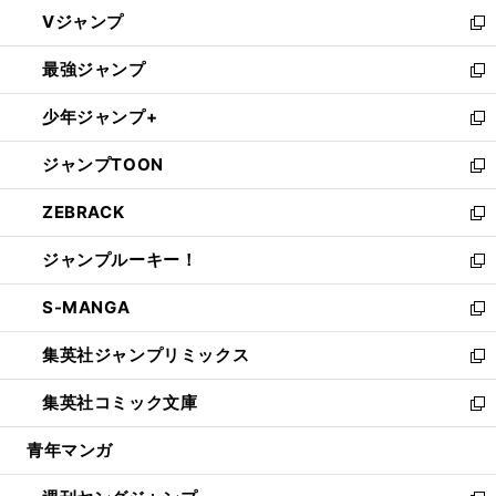
ウ
し
Vジャンプ
ィ
い
新
ン
ウ
し
最強ジャンプ
ド
ィ
い
新
ウ
ン
ウ
し
少年ジャンプ+
で
ド
ィ
い
新
開
ウ
ン
ウ
し
ジャンプTOON
く
で
ド
ィ
い
新
開
ウ
ン
ウ
し
ZEBRACK
く
で
ド
ィ
い
新
開
ウ
ン
ウ
し
ジャンプルーキー！
く
で
ド
ィ
い
新
開
ウ
ン
ウ
し
S-MANGA
く
で
ド
ィ
い
新
開
ウ
ン
ウ
し
集英社ジャンプリミックス
く
で
ド
ィ
い
新
開
ウ
ン
ウ
し
集英社コミック文庫
く
で
ド
ィ
い
新
開
ウ
ン
ウ
し
青年マンガ
く
で
ド
ィ
い
開
ウ
ン
ウ