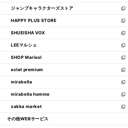
開
ウ
し
ジャンプキャラクターズストア
く
ィ
い
新
ン
ウ
し
HAPPY PLUS STORE
ド
ィ
い
新
ウ
ン
ウ
し
SHUEISHA VOX
で
ド
ィ
い
新
開
ウ
ン
ウ
し
LEEマルシェ
く
で
ド
ィ
い
新
開
ウ
ン
ウ
し
SHOP Marisol
く
で
ド
ィ
い
新
開
ウ
ン
ウ
し
eclat premium
く
で
ド
ィ
い
新
開
ウ
ン
ウ
し
mirabella
く
で
ド
ィ
い
新
開
ウ
ン
ウ
し
mirabella homme
く
で
ド
ィ
い
新
開
ウ
ン
ウ
し
zakka market
く
で
ド
ィ
い
新
開
ウ
ン
ウ
し
その他WEBサービス
く
で
ド
ィ
い
開
ウ
ン
ウ