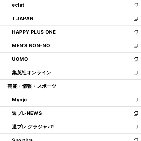
eclat
く
で
ド
ィ
い
新
開
ウ
ン
ウ
し
T JAPAN
く
で
ド
ィ
い
新
開
ウ
ン
ウ
し
HAPPY PLUS ONE
く
で
ド
ィ
い
新
開
ウ
ン
ウ
し
MEN'S NON-NO
く
で
ド
ィ
い
新
開
ウ
ン
ウ
し
UOMO
く
で
ド
ィ
い
新
開
ウ
ン
ウ
し
集英社オンライン
く
で
ド
ィ
い
新
開
ウ
ン
ウ
し
芸能・情報・スポーツ
く
で
ド
ィ
い
開
ウ
ン
ウ
Myojo
く
で
ド
ィ
新
開
ウ
ン
し
週プレNEWS
く
で
ド
い
新
開
ウ
ウ
し
週プレ グラジャパ!
く
で
ィ
い
新
開
ン
ウ
し
Sportiva
く
ド