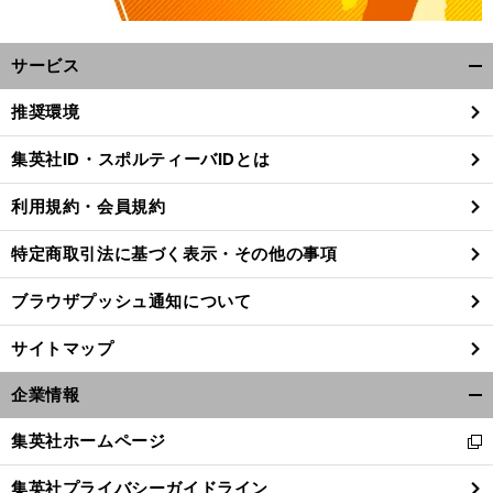
サービス
開
く/
推奨環境
閉
じ
集英社ID・スポルティーバIDとは
る
利用規約・会員規約
特定商取引法に基づく表示・その他の事項
ブラウザプッシュ通知について
サイトマップ
企業情報
開
く/
集英社ホームページ
【
ボ
】
新
閉
クシング
親バカなメイウェザーが愛娘のために直談判
し
じ
集英社プライバシーガイドライン
い