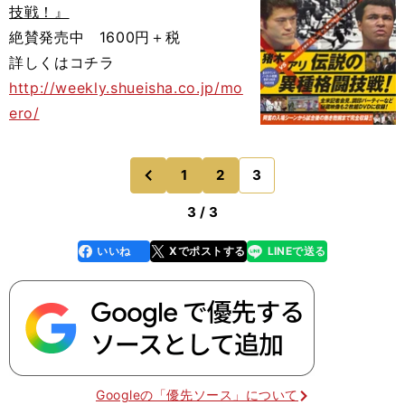
技戦！』
絶賛発売中 1600円＋税
詳しくはコチラ
http://weekly.shueisha.co.jp/mo
ero/
1
2
3
のページへ
前
3 / 3
いいね
Xでポストする
LINEで送る
line
faceboo
x
k
Googleの「優先ソース」について