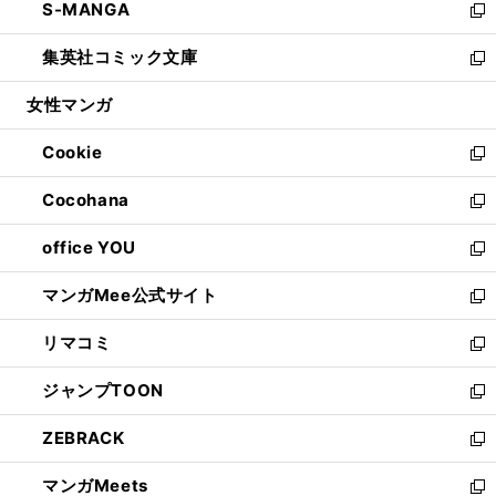
S-MANGA
く
で
ド
ィ
い
新
開
ウ
ン
ウ
し
集英社コミック文庫
く
で
ド
ィ
い
新
開
ウ
ン
ウ
し
女性マンガ
く
で
ド
ィ
い
開
ウ
ン
ウ
Cookie
く
で
ド
ィ
新
開
ウ
ン
し
Cocohana
く
で
ド
い
新
開
ウ
ウ
し
office YOU
く
で
ィ
い
新
開
ン
ウ
し
マンガMee公式サイト
く
ド
ィ
い
新
ウ
ン
ウ
し
リマコミ
で
ド
ィ
い
新
開
ウ
ン
ウ
し
ジャンプTOON
く
で
ド
ィ
い
新
開
ウ
ン
ウ
し
ZEBRACK
く
で
ド
ィ
い
新
開
ウ
ン
ウ
し
マンガMeets
く
で
ド
ィ
い
新