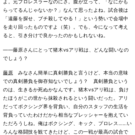
よ。元プロレスラーなのにさ。腹が立って、「なにかも
らってるんじゃないか？」なんて思ったよね。試合後は
「遠藤を探せ、ブチ殺してやる！」という勢いで会場中
を走り回ったものですよ（笑）。でも、今になって考え
ると、引き分けで良かったのかもしれないね。
――藤原さんにとって猪木vsアリ戦は、どんな闘いなの
でしょう？
藤原
みなさん簡単に真剣勝負と言うけど、本当の意味
での真剣勝負を御存知ないでしょう？ 真剣勝負という
のは、生きるか死ぬかなんです。猪木vsアリ戦は、負け
たほうがこの世から抹殺されるという闘いだった。アリ
だってボクシング界を背負い、自分のスタッフの生活を
背負っていたわけだから相当なプレッシャーを抱えてい
ただろうしね。俺はボクシング、キック、プロレス......い
ろんな格闘技を観てきたけど、この一戦が最高の試合で