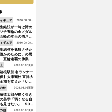
事
ィギュア
2026.08.08更
生結弦が一時は諦め
新
ソチ五輪の金メダル
五輪の本当の怖さを
った......」
ィギュア
2026.08.08更
生結弦を覚醒させた
新
誰かのために」の思
 五輪連覇の偉業へ
道のり
上
2026.08.06更新
【
ボ
】
、
箱根駅伝 名ランナー
クシング
３連続ＫＯに見る
村田諒太の危険性
伝】大津顕杜 東洋大
金期を支えた「いぶ
銀」の存在 最後は同
の他
2026.08.05更新
の設楽兄弟も受賞で
藤慎太郎が描く引き
なかった金栗杯に輝
の美学「弱くなる自
も見せたい」 50
の競輪人生に影響を
の他
2026.08.05更新