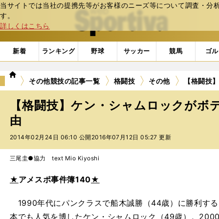
当サイトでは当社の提携先等がお客様のニーズ等について調査・分析し
web Sportiva (webスポルティーバ)
す。
詳しくはこちら
新着
ランキング
野球
サッカー
競馬
ゴル
we
その他競技の記事一覧
格闘技
その他
【格闘技
b
ス
【格闘技】ケン・シャムロックがボ
ポ
ル
由
テ
2014年02月24日 06:10 公開
2016年07月12日 05:27 更新
ィ
ー
バ
三尾圭●協力 text Mio Kiyoshi
★
アメスポ事件簿140
★
1990年代にパンクラスで船木誠勝（44歳）に勝利す
本でも人気を博したケン・シャムロック（49歳）。2000