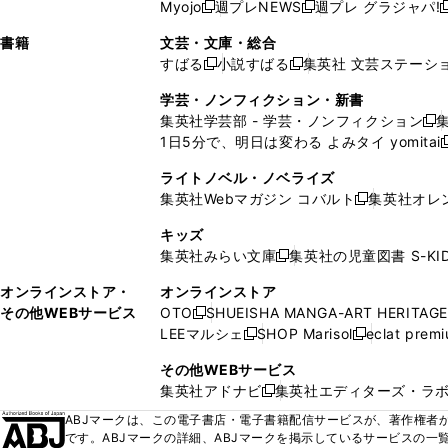
ウ
ド
ウ
ウ
Myojo
週プレNEWS
週プレ グラジャパ!
く
く
新
新
新
ィ
ウ
ィ
ィ
ィ
で
ウ
で
で
し
し
ン
ィ
ン
ン
ン
書籍
文芸・文庫・総合
開
で
開
開
い
い
ド
ン
ド
ド
ド
すばる
小説すばる
集英社 文芸ステーシ
く
開
く
く
新
新
ウ
ウ
ウ
ド
ウ
ウ
ウ
く
し
し
ィ
ィ
学芸・ノンフィクション・新書
で
ウ
で
で
で
い
い
ン
ン
集英社学芸部 - 学芸・ノンフィクション
開
で
開
開
開
新
ウ
ウ
ド
ド
1日5分で、明日は変わる よみタイ yomitai
く
開
く
く
く
し
新
ィ
ィ
ウ
ウ
く
い
ン
ン
ライトノベル・ノベライズ
で
で
ウ
ド
ド
集英社Webマガジン コバルト
集英社オレ
開
開
新
ィ
ウ
ウ
く
く
し
ン
キッズ
で
で
い
ド
集英社みらい文庫
集英社の児童図書 S-KID
開
開
新
ウ
ウ
く
く
し
ィ
オンラインストア・
オンラインストア
で
い
ン
その他WEBサービス
OTO
SHUEISHA MANGA-ART HERITAGE
開
新
ウ
ド
LEEマルシェ
SHOP Marisol
eclat prem
く
し
新
新
ィ
ウ
い
し
し
ン
その他WEBサービス
で
ウ
い
い
ド
集英社アドナビ
集英社エディターズ・ラ
開
新
ィ
ウ
ウ
ウ
く
し
ABJマークは、この電子書店・電子書籍配信サービスが、著作権者か
ン
ィ
ィ
で
い
です。ABJマークの詳細、ABJマークを掲示しているサービスの一
ド
ン
ン