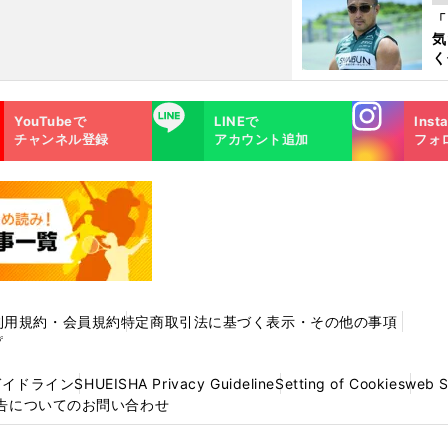
与
「
も
気
く
浴
太
Instagra
LINE
ァ
YouTubeで
LINEで
Inst
m
チャンネル登録
アカウント追加
フォ
利用規約・会員規約
特定商取引法に基づく表示・その他の事項
プ
ガイドライン
SHUEISHA Privacy Guideline
Setting of Cookies
web 
告についてのお問い合わせ