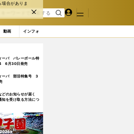
る場合がありま
マイペ
閉じ
検索
メニュ
ー
る
す
ジ
る
動画
インフォ
ィーバ バレーボール特
.4 6月30日発売
ィーバ 部活特集号 3
売
などのお知らせが届く
通知を受け取る方法につ