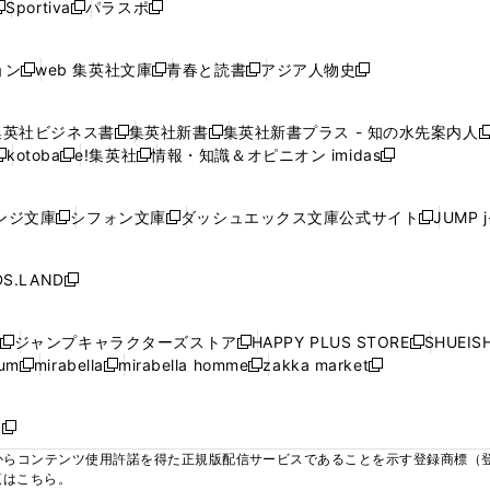
ウ
ウ
ウ
ウ
Sportiva
パラスポ
新
新
ィ
ィ
ィ
ィ
ィ
で
で
で
で
し
し
し
ン
ン
ン
ン
ン
開
開
開
開
い
い
い
ド
ド
ド
ド
ド
ョン
web 集英社文庫
青春と読書
アジア人物史
く
く
く
く
新
新
新
新
ウ
ウ
ウ
ウ
ウ
ウ
ウ
ウ
し
し
し
し
ィ
ィ
ィ
で
で
で
で
で
い
い
い
い
ン
ン
ン
集英社ビジネス書
集英社新書
集英社新書プラス - 知の水先案内人
開
開
開
開
開
新
新
新
ウ
ウ
ウ
ウ
ド
ド
ド
kotoba
e!集英社
情報・知識＆オピニオン imidas
く
く
く
く
く
新
し
新
し
新
ィ
ィ
ィ
ィ
ウ
ウ
ウ
し
し
い
し
い
し
ン
ン
ン
ン
で
で
で
い
い
ウ
い
ウ
い
ド
ド
ド
ド
ンジ文庫
シフォン文庫
ダッシュエックス文庫公式サイト
JUMP 
開
開
開
新
新
新
ウ
ウ
ィ
ウ
ィ
ウ
ウ
ウ
ウ
ウ
く
く
く
し
し
し
ィ
ィ
ン
ィ
ン
ィ
で
で
で
で
い
い
い
ン
ン
ド
ン
ド
ン
S.LAND
開
開
開
開
新
ウ
ウ
ウ
ド
ド
ウ
ド
ウ
ド
く
く
く
く
し
ィ
ィ
ィ
ウ
ウ
で
ウ
で
ウ
い
ン
ン
ン
ジャンプキャラクターズストア
HAPPY PLUS STORE
SHUEIS
で
で
開
で
開
で
新
新
新
ウ
ド
ド
ド
ium
mirabella
mirabella homme
zakka market
開
開
く
開
く
開
し
新
新
新
し
新
し
ィ
ウ
ウ
ウ
く
く
く
く
い
し
し
い
し
し
い
ン
で
で
で
ウ
い
い
ウ
い
い
ウ
ド
ボ
開
開
開
新
ィ
ウ
ウ
ィ
ウ
ウ
ィ
ウ
く
く
く
し
らコンテンツ使用許諾を得た正規版配信サービスであることを示す登録商標（登録番
ン
ィ
ィ
ン
ィ
ィ
ン
で
い
覧はこちら。
ド
ン
ン
ド
ン
ン
ド