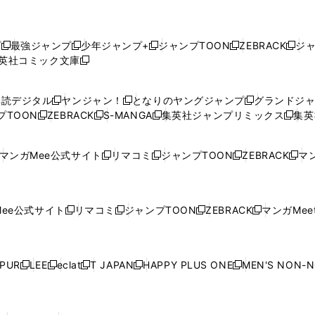
プ
最強ジャンプ
少年ジャンプ+
ジャンプTOON
ZEBRACK
ジ
新
新
新
新
新
英社コミック文庫
し
新
し
し
し
し
い
い
し
い
い
い
ウ
ウ
い
ウ
ウ
ウ
購読デジタル
ヤンジャン！
となりのヤングジャンプ
グランドジ
新
新
新
ィ
ィ
ウ
ィ
ィ
ィ
プTOON
ZEBRACK
S-MANGA
集英社ジャンプリミックス
集英
新
し
新
し
新
し
新
ン
ン
ィ
ン
ン
ン
し
い
し
い
し
い
し
ド
ド
ン
ド
ド
ド
い
ウ
い
ウ
い
ウ
い
ウ
ウ
ド
ウ
ウ
ウ
マンガMee公式サイト
リマコミ
ジャンプTOON
ZEBRACK
マン
新
新
新
新
ウ
ィ
ウ
ィ
ウ
ィ
ウ
で
で
ウ
で
で
で
し
し
し
し
し
ィ
ン
ィ
ン
ィ
ン
ィ
開
開
で
開
開
開
い
い
い
い
い
ン
ド
ン
ド
ン
ド
ン
く
く
開
く
く
く
ウ
ウ
ウ
ウ
ウ
ド
ウ
ド
ウ
ド
ウ
ド
ee公式サイト
リマコミ
ジャンプTOON
ZEBRACK
マンガMeet
く
新
新
新
新
ィ
ィ
ィ
ィ
ィ
ウ
で
ウ
で
ウ
で
ウ
し
し
し
し
ン
ン
ン
ン
ン
で
開
で
開
で
開
で
い
い
い
い
ド
ド
ド
ド
ド
開
く
開
く
開
く
開
ウ
ウ
ウ
ウ
ウ
ウ
ウ
ウ
ウ
PUR
LEE
eclat
T JAPAN
HAPPY PLUS ONE
MEN'S NON-
く
く
く
く
新
新
新
新
新
ィ
ィ
ィ
ィ
で
で
で
で
で
し
し
し
し
し
ン
ン
ン
ン
開
開
開
開
開
い
い
い
い
い
ド
ド
ド
ド
く
く
く
く
く
ウ
ウ
ウ
ウ
ウ