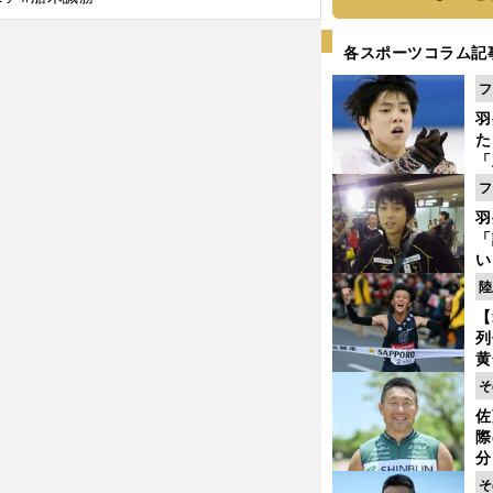
各スポーツコラム記
フ
羽
た
「
知
フ
羽
「
い
の
陸
【
列
黄
し
そ
期
佐
き
際
く
分
代
そ