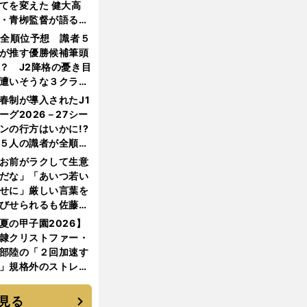
てを変えた 健大高
・青栁監督が語る
機動破壊」はこうし
1全順位予想 識者５
生まれた
が推す優勝候補筆頭
？ J2降格の憂き目
遭いそうな３クラブ
は？
春制が導入されたJ1
ーグ2026－27シー
ンの行方はいかに!?
５人の識者が全順位
大胆予想
お前がラクして生意
だな」「あいつ若い
せに」厳しい言葉を
びせられるも佐藤慎
郎が貫いた誇りとフ
夏の甲子園2026】
ンへの思い
隷クリストファー・
部陸の「２回加速す
」規格外のストレー
 それでもプロではな
大学進学を選ぶ理由
見る