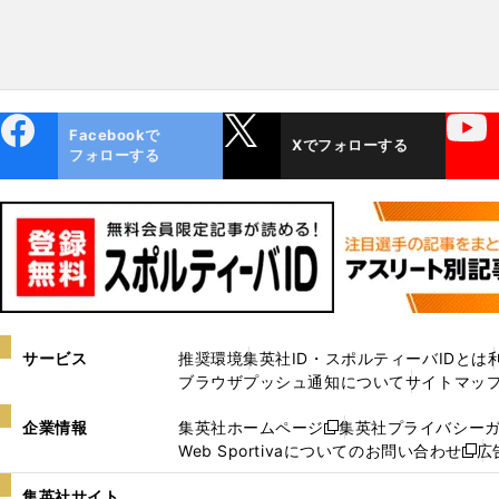
ebo
X
YouTube
Facebookで
Xでフォローする
ok
フォローする
サービス
推奨環境
集英社ID・スポルティーバIDとは
ブラウザプッシュ通知について
サイトマッ
企業情報
集英社ホームページ
集英社プライバシー
新
Web Sportivaについてのお問い合わせ
広
し
新
い
し
集英社サイト