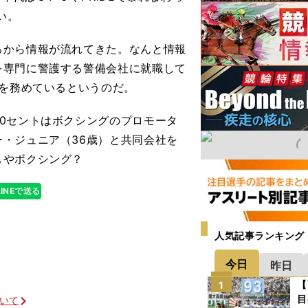
い。
から情報が流れてきた。なんと情報
を専門に警護する警備会社に就職して
ドを務めているというのだ。
0セントはボクシングのプロモータ
・ジュニア（36歳）と共同会社を
しやボクシング？
LINEで送る
人気記事ランキング
今日
昨日
【
1
目
ついて