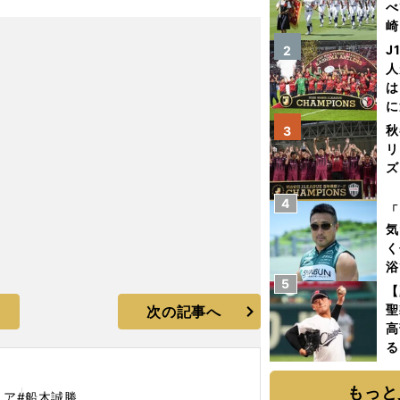
べ
崎
「
J
2
て
人
は
に
と
秋
3
リ
ズ
4
を
「
気
く
浴
5
太
【
ァ
聖
次の記事へ
高
る
ト
く
もっと
ニア
#船木誠勝