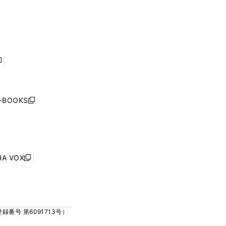
ウ
ウ
ィ
ィ
で
で
ン
ン
開
開
ド
ド
く
く
ウ
ウ
で
で
開
開
く
く
し
い
ウ
j-BOOKS
新
ィ
し
ン
い
ド
ウ
ウ
ィ
で
ン
HA VOX
開
新
ド
く
し
ウ
い
で
ウ
開
ィ
く
号 第6091713号）
ン
ド