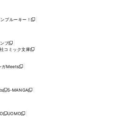
ャンプルーキー！
新
し
い
ウ
ャンプ
新
ィ
社コミック文庫
し
新
ン
い
し
ド
ウ
い
ウ
ガMeets
新
ィ
ウ
で
し
ン
ィ
開
い
ド
ン
く
ウ
ウ
ド
s
S-MANGA
新
新
ィ
で
ウ
し
し
ン
開
で
い
い
ド
く
開
ウ
ウ
ウ
NO
UOMO
く
新
新
ィ
ィ
で
し
し
ン
ン
開
い
い
ド
ド
く
ウ
ウ