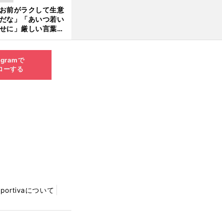
える伏見俊昭の死に
お前がラクして生意
言及
だな」「あいつ若い
せに」厳しい言葉を
びせられるも佐藤慎
郎が貫いた誇りとフ
ンへの思い
agramで
ローする
Sportivaについて