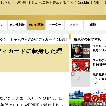
たり、お客様にお勧めの広告を表⽰する⽬的で Cookie を使⽤す
フ
その他球技
その他競技
モーター
フォト
連載
】ケン・シャムロックがボディガードに転身した理由
編集部のおすすめ
スポルテ
ディガードに転身した理
集号 Vol
スポルテ
月16日発
最新記事
プッシュ
いて
るなど外国人エースとして活躍し、日
年代はＵＦＣやPRIDEで暴れまわっ