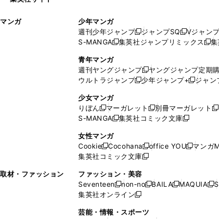
ウ
い
ィ
ウ
マンガ
少年マンガ
ン
ィ
週刊少年ジャンプ
ジャンプSQ
Vジャン
ド
ン
新
新
S-MANGA
集英社ジャンプリミックス
集
ウ
ド
新
し
し
新
で
ウ
し
い
い
し
青年マンガ
開
で
い
ウ
ウ
い
週刊ヤングジャンプ
ヤングジャンプ定期
新
く
開
ウ
ィ
ィ
ウ
ウルトラジャンプ
少年ジャンプ+
ジャン
新
し
新
く
ィ
ン
ン
ィ
し
い
し
ン
ド
ド
ン
少女マンガ
い
ウ
い
ド
ウ
ウ
ド
りぼん
マーガレット
別冊マーガレット
新
新
新
ウ
ィ
ウ
ウ
で
で
ウ
S-MANGA
集英社コミック文庫
し
新
し
新
ィ
ン
ィ
で
開
開
で
い
し
い
し
ン
ド
ン
女性マンガ
開
く
く
開
ウ
い
ウ
い
ド
ウ
ド
Cookie
Cocohana
office YOU
マンガM
く
く
新
新
新
ィ
ウ
ィ
ウ
ウ
で
ウ
集英社コミック文庫
し
新
し
し
ン
ィ
ン
ィ
で
開
で
い
し
い
い
ド
ン
ド
ン
取材・ファッション
ファッション・美容
開
く
開
ウ
い
ウ
ウ
ウ
ド
ウ
ド
Seventeen
non-no
BAILA
MAQUIA
S
く
く
新
新
新
新
ィ
ウ
ィ
ィ
で
ウ
で
ウ
集英社オンライン
し
新
し
し
し
ン
ィ
ン
ン
開
で
開
で
い
し
い
い
い
ド
ン
ド
ド
芸能・情報・スポーツ
く
開
く
開
ウ
い
ウ
ウ
ウ