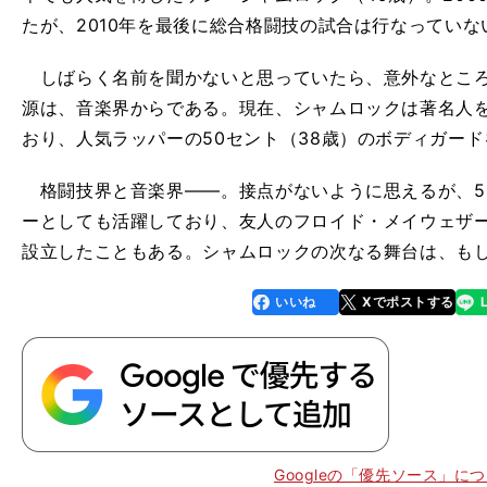
たが、2010年を最後に総合格闘技の試合は行なっていな
しばらく名前を聞かないと思っていたら、意外なところ
源は、音楽界からである。現在、シャムロックは著名人
おり、人気ラッパーの50セント（38歳）のボディガー
格闘技界と音楽界――。接点がないように思えるが、5
ーとしても活躍しており、友人のフロイド・メイウェザー
設立したこともある。シャムロックの次なる舞台は、も
いいね
Xでポストする
line
faceboo
x
k
Googleの「優先ソース」に