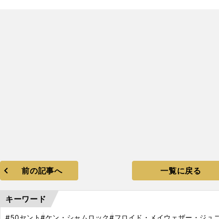
前の記事へ
一覧に戻る
キーワード
#50セント
#ケン・シャムロック
#フロイド・メイウェザー・ジュ