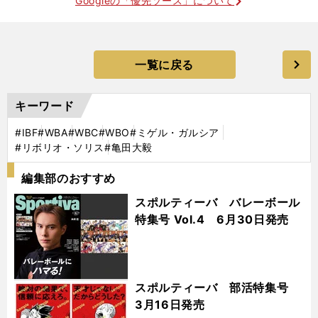
Googleの「優先ソース」について
一覧に戻る
キーワード
#IBF
#WBA
#WBC
#WBO
#ミゲル・ガルシア
#リボリオ・ソリス
#亀田大毅
編集部のおすすめ
スポルティーバ バレーボール
特集号 Vol.4 6月30日発売
スポルティーバ 部活特集号
3月16日発売