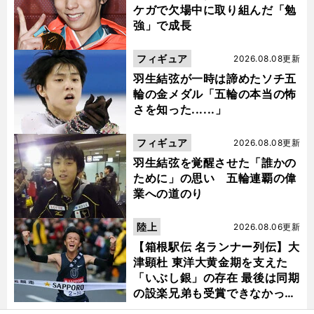
ケガで欠場中に取り組んだ「勉
強」で成長
フィギュア
2026.08.08更新
羽生結弦が一時は諦めたソチ五
輪の金メダル「五輪の本当の怖
さを知った......」
フィギュア
2026.08.08更新
羽生結弦を覚醒させた「誰かの
ために」の思い 五輪連覇の偉
業への道のり
陸上
2026.08.06更新
【箱根駅伝 名ランナー列伝】大
津顕杜 東洋大黄金期を支えた
「いぶし銀」の存在 最後は同期
の設楽兄弟も受賞できなかった
金栗杯に輝く