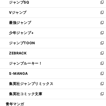
ジャンプSQ
い
新
ウ
し
Vジャンプ
ィ
い
新
ン
ウ
し
最強ジャンプ
ド
ィ
い
新
ウ
ン
ウ
し
少年ジャンプ+
で
ド
ィ
い
新
開
ウ
ン
ウ
し
ジャンプTOON
く
で
ド
ィ
い
新
開
ウ
ン
ウ
し
ZEBRACK
く
で
ド
ィ
い
新
開
ウ
ン
ウ
し
ジャンプルーキー！
く
で
ド
ィ
い
新
開
ウ
ン
ウ
し
S-MANGA
く
で
ド
ィ
い
新
開
ウ
ン
ウ
し
集英社ジャンプリミックス
く
で
ド
ィ
い
新
開
ウ
ン
ウ
し
集英社コミック文庫
く
で
ド
ィ
い
新
開
ウ
ン
ウ
し
青年マンガ
く
で
ド
ィ
い