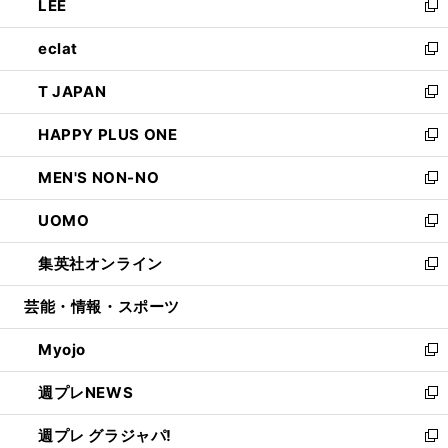
LEE
く
で
ド
ィ
い
新
開
ウ
ン
ウ
し
eclat
く
で
ド
ィ
い
新
開
ウ
ン
ウ
し
T JAPAN
く
で
ド
ィ
い
新
開
ウ
ン
ウ
し
HAPPY PLUS ONE
く
で
ド
ィ
い
新
開
ウ
ン
ウ
し
MEN'S NON-NO
く
で
ド
ィ
い
新
開
ウ
ン
ウ
し
UOMO
く
で
ド
ィ
い
新
開
ウ
ン
ウ
し
集英社オンライン
く
で
ド
ィ
い
新
開
ウ
ン
ウ
し
芸能・情報・スポーツ
く
で
ド
ィ
い
開
ウ
ン
ウ
Myojo
く
で
ド
ィ
新
開
ウ
ン
し
週プレNEWS
く
で
ド
い
新
開
ウ
ウ
し
週プレ グラジャパ!
く
で
ィ
い
新