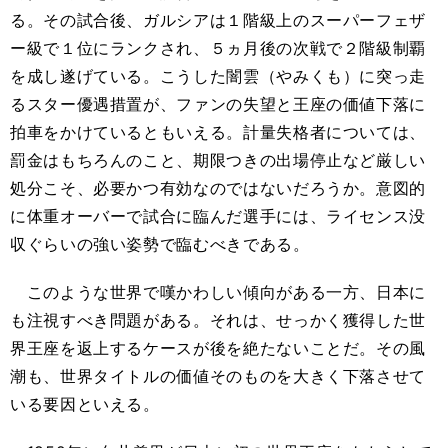
る。その試合後、ガルシアは１階級上のスーパーフェザ
ー級で１位にランクされ、５ヵ月後の次戦で２階級制覇
を成し遂げている。こうした闇雲（やみくも）に突っ走
るスター優遇措置が、ファンの失望と王座の価値下落に
拍車をかけているともいえる。計量失格者については、
罰金はもちろんのこと、期限つきの出場停止など厳しい
処分こそ、必要かつ有効なのではないだろうか。意図的
に体重オーバーで試合に臨んだ選手には、ライセンス没
収ぐらいの強い姿勢で臨むべきである。
このような世界で嘆かわしい傾向がある一方、日本に
も注視すべき問題がある。それは、せっかく獲得した世
界王座を返上するケースが後を絶たないことだ。その風
潮も、世界タイトルの価値そのものを大きく下落させて
いる要因といえる。