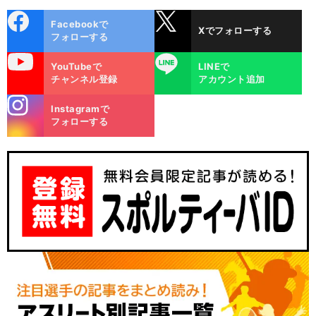
cebo
X
Facebookで
Xでフォローする
ok
フォローする
uTube
LINE
YouTubeで
LINEで
チャンネル登録
アカウント追加
stagra
Instagramで
m
フォローする