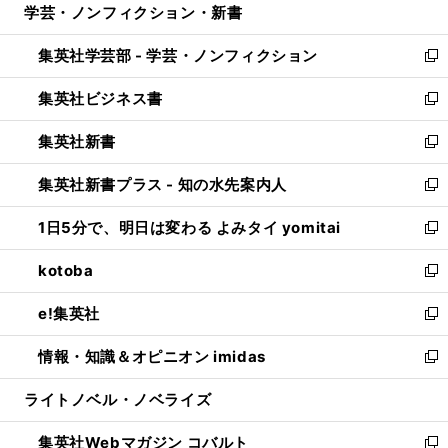
学芸・ノンフィクション・新書
く
で
ド
ィ
い
開
ウ
ン
ウ
集英社学芸部 - 学芸・ノンフィクション
く
で
ド
ィ
新
開
ウ
ン
し
集英社ビジネス書
く
で
ド
い
新
開
ウ
ウ
し
集英社新書
く
で
ィ
い
新
開
ン
ウ
し
集英社新書プラス - 知の水先案内人
く
ド
ィ
い
新
ウ
ン
ウ
し
1日5分で、明日は変わる よみタイ yomitai
で
ド
ィ
い
新
開
ウ
ン
ウ
し
kotoba
く
で
ド
ィ
い
新
開
ウ
ン
ウ
し
e!集英社
く
で
ド
ィ
い
新
開
ウ
ン
ウ
し
情報・知識＆オピニオン imidas
く
で
ド
ィ
い
新
開
ウ
ン
ウ
し
ライトノベル・ノベライズ
く
で
ド
ィ
い
開
ウ
ン
ウ
集英社Webマガジン コバルト
く
で
ド
ィ
新