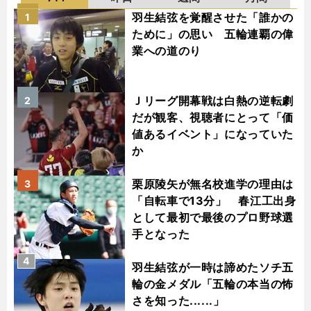
羽生結弦を覚醒させた「誰かの
1
ために」の思い 五輪連覇の偉
業への道のり
Ｊリーグ開幕戦は白熱の逆転劇
2
だが観客、視聴者にとって「価
値あるイベント」になっていた
か
栗原陵矢が無名校進学の理由は
3
「自転車で13分」 春江工出身
として最初で最後のプロ野球選
手となった
4
羽生結弦が一時は諦めたソチ五
輪の金メダル「五輪の本当の怖
さを知った......」