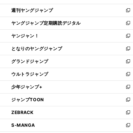
開
ウ
ン
ウ
週刊ヤングジャンプ
く
で
ド
ィ
新
開
ウ
ン
し
ヤングジャンプ定期購読デジタル
く
で
ド
い
新
開
ウ
ウ
し
ヤンジャン！
く
で
ィ
い
新
開
ン
ウ
し
となりのヤングジャンプ
く
ド
ィ
い
新
ウ
ン
ウ
し
グランドジャンプ
で
ド
ィ
い
新
開
ウ
ン
ウ
し
ウルトラジャンプ
く
で
ド
ィ
い
新
開
ウ
ン
ウ
し
少年ジャンプ+
く
で
ド
ィ
い
新
開
ウ
ン
ウ
し
ジャンプTOON
く
で
ド
ィ
い
新
開
ウ
ン
ウ
し
ZEBRACK
く
で
ド
ィ
い
新
開
ウ
ン
ウ
し
S-MANGA
く
で
ド
ィ
い
新
開
ウ
ン
ウ
し