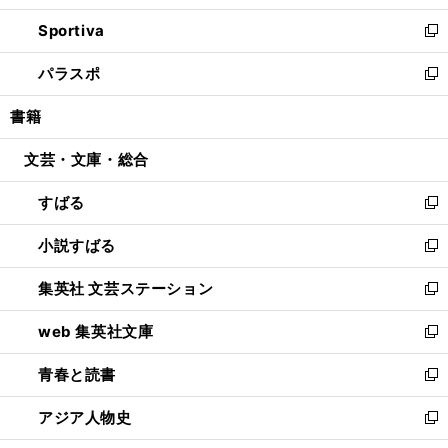
開
ン
ウ
し
Sportiva
く
ド
ィ
い
新
ウ
ン
ウ
し
パラスポ
で
ド
ィ
い
新
開
ウ
ン
ウ
し
書籍
く
で
ド
ィ
い
開
ウ
ン
ウ
文芸・文庫・総合
く
で
ド
ィ
開
ウ
ン
すばる
く
で
ド
新
開
ウ
し
小説すばる
く
で
い
新
開
ウ
し
集英社 文芸ステーション
く
ィ
い
新
ン
ウ
し
web 集英社文庫
ド
ィ
い
新
ウ
ン
ウ
し
青春と読書
で
ド
ィ
い
新
開
ウ
ン
ウ
し
アジア人物史
く
で
ド
ィ
い
新
開
ウ
ン
ウ
し