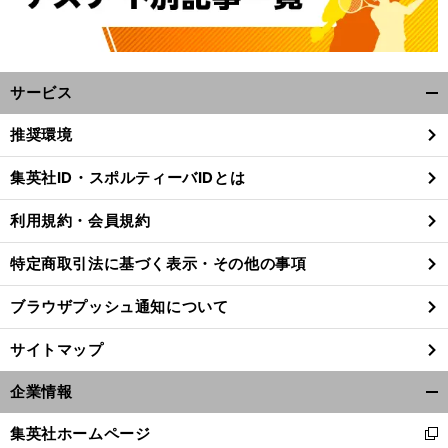
サービス
開
く/
推奨環境
閉
じ
集英社ID・スポルティーバIDとは
る
利用規約・会員規約
特定商取引法に基づく表示・その他の事項
ブラウザプッシュ通知について
サイトマップ
企業情報
開
前
く/
へ
集英社ホームページ
新
閉