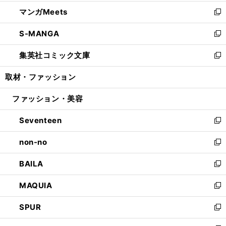
開
ウ
ン
ウ
し
マンガMeets
く
で
ド
ィ
い
新
開
ウ
ン
ウ
し
S-MANGA
く
で
ド
ィ
い
新
開
ウ
ン
ウ
し
集英社コミック文庫
く
で
ド
ィ
い
新
開
ウ
ン
ウ
し
取材・ファッション
く
で
ド
ィ
い
開
ウ
ン
ウ
ファッション・美容
く
で
ド
ィ
開
ウ
ン
Seventeen
く
で
ド
新
開
ウ
し
non-no
く
で
い
新
開
ウ
し
BAILA
く
ィ
い
新
ン
ウ
し
MAQUIA
ド
ィ
い
新
ウ
ン
ウ
し
SPUR
で
ド
ィ
い
新
開
ウ
ン
ウ
し