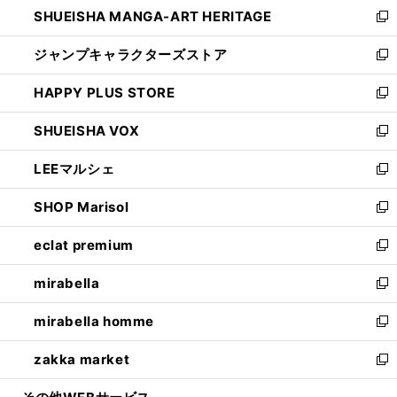
し
SHUEISHA MANGA-ART HERITAGE
く
で
い
新
開
ウ
し
ジャンプキャラクターズストア
く
ィ
い
新
ン
ウ
し
HAPPY PLUS STORE
ド
ィ
い
新
ウ
ン
ウ
し
SHUEISHA VOX
で
ド
ィ
い
新
開
ウ
ン
ウ
し
LEEマルシェ
く
で
ド
ィ
い
新
開
ウ
ン
ウ
し
SHOP Marisol
く
で
ド
ィ
い
新
開
ウ
ン
ウ
し
eclat premium
く
で
ド
ィ
い
新
開
ウ
ン
ウ
し
mirabella
く
で
ド
ィ
い
新
開
ウ
ン
ウ
し
mirabella homme
く
で
ド
ィ
い
新
開
ウ
ン
ウ
し
zakka market
く
で
ド
ィ
い
新
開
ウ
ン
ウ
し
く