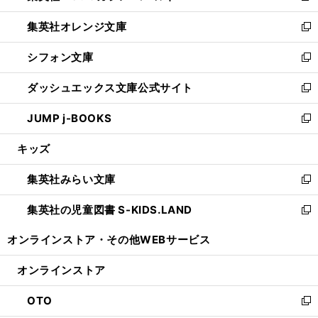
開
ウ
ン
し
集英社オレンジ文庫
く
で
ド
い
新
開
ウ
ウ
し
シフォン文庫
く
で
ィ
い
新
開
ン
ウ
し
ダッシュエックス文庫公式サイト
く
ド
ィ
い
新
ウ
ン
ウ
し
JUMP j-BOOKS
で
ド
ィ
い
新
開
ウ
ン
ウ
し
キッズ
く
で
ド
ィ
い
開
ウ
ン
ウ
集英社みらい文庫
く
で
ド
ィ
新
開
ウ
ン
し
集英社の児童図書 S-KIDS.LAND
く
で
ド
い
新
開
ウ
ウ
し
オンラインストア・
その他WEBサービス
く
で
ィ
い
開
ン
ウ
オンラインストア
く
ド
ィ
ウ
ン
OTO
で
ド
新
開
ウ