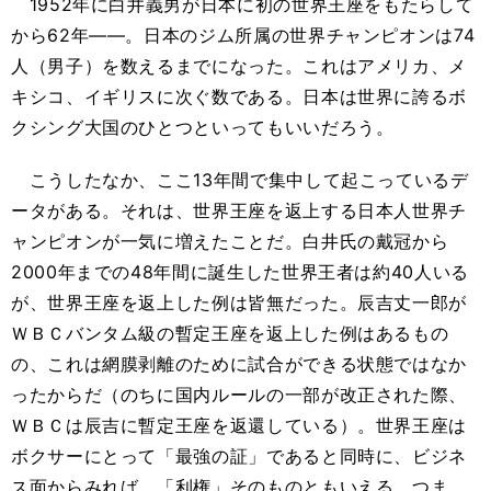
1952年に白井義男が日本に初の世界王座をもたらして
から62年――。日本のジム所属の世界チャンピオンは74
人（男子）を数えるまでになった。これはアメリカ、メ
キシコ、イギリスに次ぐ数である。日本は世界に誇るボ
クシング大国のひとつといってもいいだろう。
こうしたなか、ここ13年間で集中して起こっているデ
ータがある。それは、世界王座を返上する日本人世界チ
ャンピオンが一気に増えたことだ。白井氏の戴冠から
2000年までの48年間に誕生した世界王者は約40人いる
が、世界王座を返上した例は皆無だった。辰吉丈一郎が
ＷＢＣバンタム級の暫定王座を返上した例はあるもの
の、これは網膜剥離のために試合ができる状態ではなか
ったからだ（のちに国内ルールの一部が改正された際、
ＷＢＣは辰吉に暫定王座を返還している）。世界王座は
ボクサーにとって「最強の証」であると同時に、ビジネ
ス面からみれば、「利権」そのものともいえる。つま