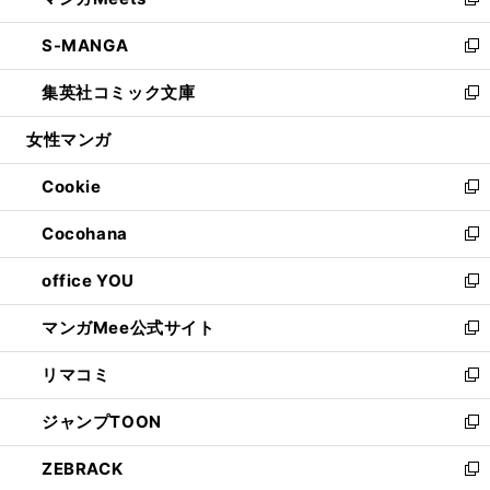
ィ
い
新
開
ウ
ン
ウ
し
S-MANGA
く
で
ド
ィ
い
新
開
ウ
ン
ウ
し
集英社コミック文庫
く
で
ド
ィ
い
新
開
ウ
ン
ウ
し
女性マンガ
く
で
ド
ィ
い
開
ウ
ン
ウ
Cookie
く
で
ド
ィ
新
開
ウ
ン
し
Cocohana
く
で
ド
い
新
開
ウ
ウ
し
office YOU
く
で
ィ
い
新
開
ン
ウ
し
マンガMee公式サイト
く
ド
ィ
い
新
ウ
ン
ウ
し
リマコミ
で
ド
ィ
い
新
開
ウ
ン
ウ
し
ジャンプTOON
く
で
ド
ィ
い
新
開
ウ
ン
ウ
し
ZEBRACK
く
で
ド
ィ
い
新