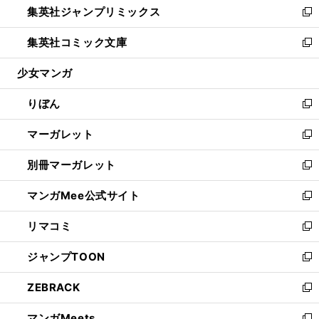
集英社ジャンプリミックス
く
で
ド
ィ
い
新
開
ウ
ン
ウ
し
集英社コミック文庫
く
で
ド
ィ
い
新
開
ウ
ン
ウ
し
少女マンガ
く
で
ド
ィ
い
開
ウ
ン
ウ
りぼん
く
で
ド
ィ
新
開
ウ
ン
し
マーガレット
く
で
ド
い
新
開
ウ
ウ
し
別冊マーガレット
く
で
ィ
い
新
開
ン
ウ
し
マンガMee公式サイト
く
ド
ィ
い
新
ウ
ン
ウ
し
リマコミ
で
ド
ィ
い
新
開
ウ
ン
ウ
し
ジャンプTOON
く
で
ド
ィ
い
新
開
ウ
ン
ウ
し
ZEBRACK
く
で
ド
ィ
い
新
開
ウ
ン
ウ
し
マンガMeets
く
で
ド