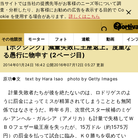
当サイトでは当社の提携先等がお客様のニーズ等について調
査・分析したり、お客様にお勧めの広告を表⽰する⽬的で Co
閉じ
okie を使⽤する場合があります。
詳しくはこちら
る
マイペ
web Sportiva (webスポルティーバ)
検索
メニュ
we
ー
その他競技の記事一覧
格闘技
ボクシング
【ボ
b
ジ
その他競技
モーター
フォト
連載
動画
イン
ス
【ボクシング】減量失敗に王座返上。度重な
ポ
る愚行に物申す (2ページ目)
ル
テ
2014年01月24日 16:42 公開
2016年07月12日 05:27 更新
ィ
ー
原功●文 text by Hara Isao photo by Getty Images
バ
計量失敗者たちが後を絶たないのは、ロドリゲスのよ
うに罰金によってミスが精算されてしまうこととも無関
係ではなさそうだ。昨年６月、次世代スター候補のミゲ
ル･アンヘル・ガルシア（アメリカ）も計量で失格してＷ
ＢＯフェザー級王座を失ったが、15万ドル（約1575万
円）の罰金を払って試合に臨み、ＫＯ勝ちを収めてい