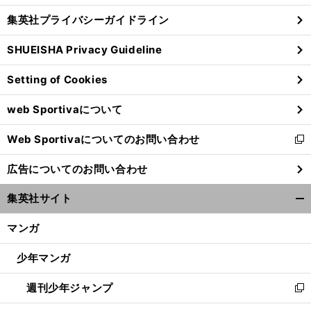
し
じ
集英社プライバシーガイドライン
い
る
ウ
SHUEISHA Privacy Guideline
ィ
ン
Setting of Cookies
ド
ウ
web Sportivaについて
で
開
Web Sportivaについてのお問い合わせ
く
新
し
広告についてのお問い合わせ
い
ウ
集英社サイト
ィ
開
ン
く/
マンガ
ド
閉
ウ
じ
少年マンガ
で
る
開
週刊少年ジャンプ
く
新
し