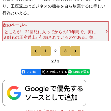
り、王座返上はビジネスの機会を自ら放棄するに等しい
行為といえる。
次のページへ
ところが、21世紀に入ってからの13年間で、実に
８例もの王座返上が記録されているのである。徳山
昌守（ＷＢＣスーパーフライ級）、新井田豊（ＷＢ
Ａミニマム級）、亀田興毅（ＷＢＡライトフライ
次
1
2
3
のページへ
のページへ
級、ＷＢＡバンタ
前
2 / 3
いいね
Xでポストする
LINEで送る
line
faceboo
x
k