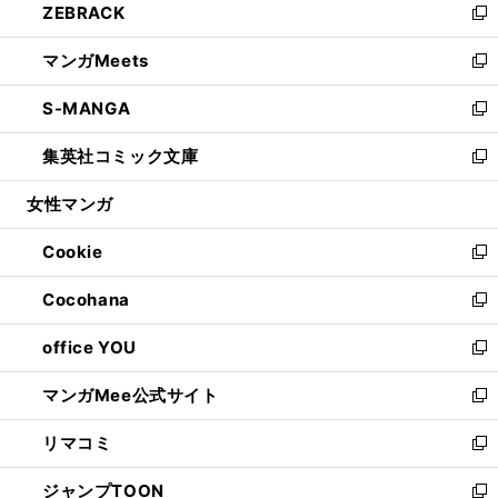
ZEBRACK
く
で
ド
ィ
い
新
開
ウ
ン
ウ
し
マンガMeets
く
で
ド
ィ
い
新
開
ウ
ン
ウ
し
S-MANGA
く
で
ド
ィ
い
新
開
ウ
ン
ウ
し
集英社コミック文庫
く
で
ド
ィ
い
新
開
ウ
ン
ウ
し
女性マンガ
く
で
ド
ィ
い
開
ウ
ン
ウ
Cookie
く
で
ド
ィ
新
開
ウ
ン
し
Cocohana
く
で
ド
い
新
開
ウ
ウ
し
office YOU
く
で
ィ
い
新
開
ン
ウ
し
マンガMee公式サイト
く
ド
ィ
い
新
ウ
ン
ウ
し
リマコミ
で
ド
ィ
い
新
開
ウ
ン
ウ
し
ジャンプTOON
く
で
ド
ィ
い
新