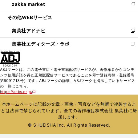
zakka market
く
で
ド
ィ
い
新
開
ウ
ン
ウ
し
その他WEBサービス
く
で
ド
ィ
い
開
ウ
ン
ウ
集英社アドナビ
く
で
ド
ィ
新
開
ウ
ン
し
集英社エディターズ・ラボ
く
で
ド
い
新
開
ウ
ウ
し
く
で
ィ
い
開
ン
ウ
ABJマークは、この電子書店・電子書籍配信サービスが、著作権者からコンテ
く
ド
ィ
ンツ使用許諾を得た正規版配信サービスであることを示す登録商標（登録番号
ウ
ン
第6091713号）です。ABJマークの詳細、ABJマークを掲示しているサービス
で
ド
の一覧はこちら。
開
ウ
https://aebs.or.jp/
新
く
で
し
い
開
本ホームページに記載の文章・画像・写真などを無断で複製するこ
ウ
く
とは法律で禁じられています。全ての著作権は株式会社 集英社に帰
ィ
属します。
ン
ド
© SHUEISHA Inc. All Rights Reserved.
ウ
で
開