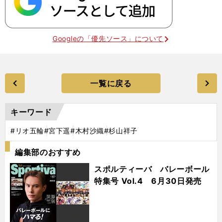
Googleの「優先ソース」について
一覧に戻る
キーワード
#リオ五輪
#宮下遥
#木村沙織
#杉山祥子
編集部のおすすめ
スポルティーバ バレーボール
特集号 Vol.4 6月30日発売