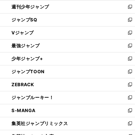
開
週刊少年ジャンプ
く
新
し
ジャンプSQ
い
新
ウ
し
Vジャンプ
ィ
い
新
ン
ウ
し
最強ジャンプ
ド
ィ
い
新
ウ
ン
ウ
し
少年ジャンプ+
で
ド
ィ
い
新
開
ウ
ン
ウ
し
ジャンプTOON
く
で
ド
ィ
い
新
開
ウ
ン
ウ
し
ZEBRACK
く
で
ド
ィ
い
新
開
ウ
ン
ウ
し
ジャンプルーキー！
く
で
ド
ィ
い
新
開
ウ
ン
ウ
し
S-MANGA
く
で
ド
ィ
い
新
開
ウ
ン
ウ
し
集英社ジャンプリミックス
く
で
ド
ィ
い
新
開
ウ
ン
ウ
し