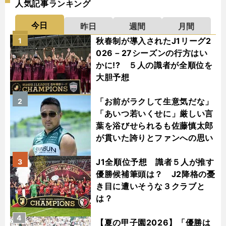
人気記事ランキング
今日
昨日
週間
月間
秋春制が導入されたJ1リーグ2
1
026－27シーズンの行方はい
かに!? ５人の識者が全順位を
大胆予想
「お前がラクして生意気だな」
2
「あいつ若いくせに」厳しい言
葉を浴びせられるも佐藤慎太郎
が貫いた誇りとファンへの思い
J1全順位予想 識者５人が推す
3
優勝候補筆頭は？ J2降格の憂
き目に遭いそうな３クラブと
は？
4
【夏の甲子園2026】「優勝は