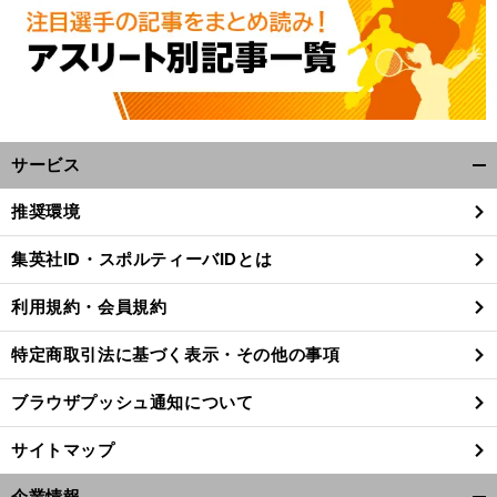
サービス
開
く/
推奨環境
閉
じ
集英社ID・スポルティーバIDとは
る
利用規約・会員規約
特定商取引法に基づく表示・その他の事項
ブラウザプッシュ通知について
サイトマップ
】
。
前
企業情報