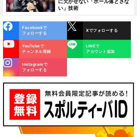
に欠かせない「ボール落とさな
い」技術
cebo
X
Facebookで
Xでフォローする
ok
フォローする
uTube
LINE
YouTubeで
LINEで
チャンネル登録
アカウント追加
stagra
Instagramで
m
フォローする