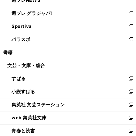
週プレNEWS
で
ド
い
新
開
ウ
ウ
し
週プレ グラジャパ!
く
で
ィ
い
新
開
ン
ウ
し
Sportiva
く
ド
ィ
い
新
ウ
ン
ウ
し
パラスポ
で
ド
ィ
い
新
開
ウ
ン
ウ
し
書籍
く
で
ド
ィ
い
開
ウ
ン
ウ
文芸・文庫・総合
く
で
ド
ィ
開
ウ
ン
すばる
く
で
ド
新
開
ウ
し
小説すばる
く
で
い
新
開
ウ
し
集英社 文芸ステーション
く
ィ
い
新
ン
ウ
し
web 集英社文庫
ド
ィ
い
新
ウ
ン
ウ
し
青春と読書
で
ド
ィ
い
新