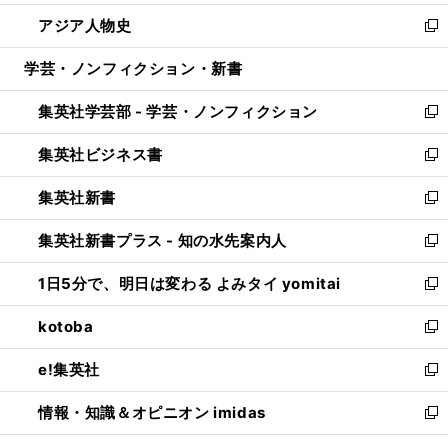
開
ウ
ン
ウ
し
アジア人物史
く
で
ド
ィ
い
新
開
ウ
ン
ウ
し
学芸・ノンフィクション・新書
く
で
ド
ィ
い
開
ウ
ン
ウ
集英社学芸部 - 学芸・ノンフィクション
く
で
ド
ィ
新
開
ウ
ン
し
集英社ビジネス書
く
で
ド
い
新
開
ウ
ウ
し
集英社新書
く
で
ィ
い
新
開
ン
ウ
し
集英社新書プラス - 知の水先案内人
く
ド
ィ
い
新
ウ
ン
ウ
し
1日5分で、明日は変わる よみタイ yomitai
で
ド
ィ
い
新
開
ウ
ン
ウ
し
kotoba
く
で
ド
ィ
い
新
開
ウ
ン
ウ
し
e!集英社
く
で
ド
ィ
い
新
開
ウ
ン
ウ
し
情報・知識＆オピニオン imidas
く
で
ド
ィ
い
新
開
ウ
ン
ウ
し