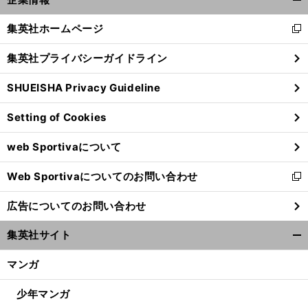
開
へ
く/
集英社ホームページ
新
閉
し
じ
集英社プライバシーガイドライン
い
る
ウ
SHUEISHA Privacy Guideline
ィ
ン
Setting of Cookies
ド
ウ
web Sportivaについて
で
開
Web Sportivaについてのお問い合わせ
く
新
し
広告についてのお問い合わせ
い
ウ
集英社サイト
ィ
開
ン
く/
マンガ
ド
閉
ウ
じ
少年マンガ
で
る