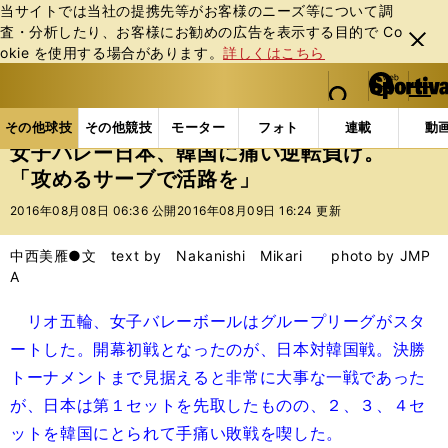
当サイトでは当社の提携先等がお客様のニーズ等について調
査・分析したり、お客様にお勧めの広告を表⽰する⽬的で Co
閉じ
okie を使⽤する場合があります。
詳しくはこちら
る
マイペ
web Sportiva (webスポルティーバ)
検索
メニュ
we
ー
その他球技の記事一覧
バレー
女子バレー日本、韓
b
ジ
その他球技
その他競技
モーター
フォト
連載
動
ス
女子バレー日本、韓国に痛い逆転負け。
ポ
「攻めるサーブで活路を」
ル
テ
2016年08月08日 06:36 公開
2016年08月09日 16:24 更新
ィ
ー
中西美雁●文 text by Nakanishi Mikari photo by JMP
バ
A
リオ五輪、女子バレーボールはグループリーグがスタ
ートした。開幕初戦となったのが、日本対韓国戦。決勝
トーナメントまで見据えると非常に大事な一戦であった
が、日本は第１セットを先取したものの、２、３、４セ
ットを韓国にとられて手痛い敗戦を喫した。