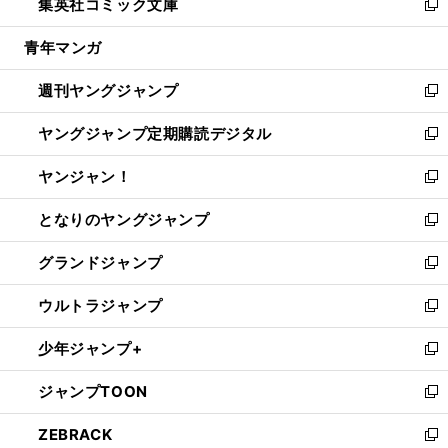
集英社コミック文庫
く
で
ド
ィ
い
新
開
ウ
ン
ウ
し
青年マンガ
く
で
ド
ィ
い
開
ウ
ン
ウ
週刊ヤングジャンプ
く
で
ド
ィ
新
開
ウ
ン
し
ヤングジャンプ定期購読デジタル
く
で
ド
い
新
開
ウ
ウ
し
ヤンジャン！
く
で
ィ
い
新
開
ン
ウ
し
となりのヤングジャンプ
く
ド
ィ
い
新
ウ
ン
ウ
し
グランドジャンプ
で
ド
ィ
い
新
開
ウ
ン
ウ
し
ウルトラジャンプ
く
で
ド
ィ
い
新
開
ウ
ン
ウ
し
少年ジャンプ+
く
で
ド
ィ
い
新
開
ウ
ン
ウ
し
ジャンプTOON
く
で
ド
ィ
い
新
開
ウ
ン
ウ
し
ZEBRACK
く
で
ド
ィ
い
新