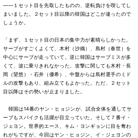
――１セット目を先取したものの、逆転負けを喫してし
まいました。２セット目以降の韓国はどこが違ったので
しょうか。
「まず、１セット目の日本の集中力が素晴らしかった。
サーブがすごくよくて、木村（沙織）、島村（春世）を
中心にサーブが走っていて。逆に韓国はサーブミスが多
くて、波に乗りきれなかった。攻撃に関しても木村・長
岡（望悠）・石井（優希）、中盤からは島村選手のミド
ルの攻撃もあり、組み立てもよかった。ただ、２セット
目以降はその勢いが止まりました。
韓国は14番のヤン・ヒョジンが、試合全体を通してサ
ーブもスパイクも活躍が目立っていた。そして７番イ・
ジェヨン。世界的エース、キム・ヨンギョンに目を奪わ
れがちですが、今回はヤン・ヒョジン、イ・ジェヨンの