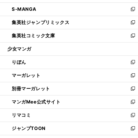
開
ウ
ン
ウ
し
S-MANGA
く
で
ド
ィ
い
新
開
ウ
ン
ウ
し
集英社ジャンプリミックス
く
で
ド
ィ
い
新
開
ウ
ン
ウ
し
集英社コミック文庫
く
で
ド
ィ
い
新
開
ウ
ン
ウ
し
少女マンガ
く
で
ド
ィ
い
開
ウ
ン
ウ
りぼん
く
で
ド
ィ
新
開
ウ
ン
し
マーガレット
く
で
ド
い
新
開
ウ
ウ
し
別冊マーガレット
く
で
ィ
い
新
開
ン
ウ
し
マンガMee公式サイト
く
ド
ィ
い
新
ウ
ン
ウ
し
リマコミ
で
ド
ィ
い
新
開
ウ
ン
ウ
し
ジャンプTOON
く
で
ド
ィ
い
新
開
ウ
ン
ウ
し