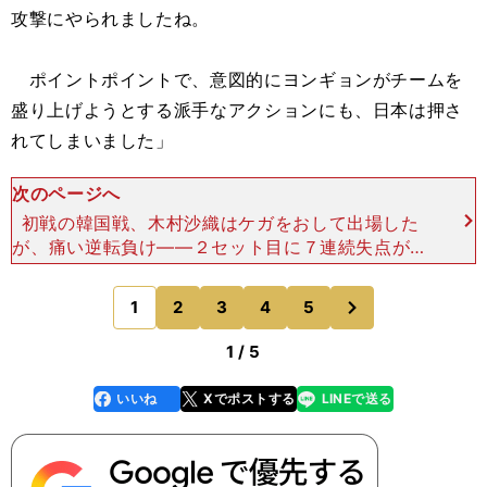
攻撃にやられましたね。
ポイントポイントで、意図的にヨンギョンがチームを
盛り上げようとする派手なアクションにも、日本は押さ
れてしまいました」
次のページへ
初戦の韓国戦、木村沙織はケガをおして出場した
が、痛い逆転負け――２セット目に７連続失点があ
りました。あそこがこの試合の流れを変えてしまっ
たように思います。「２セット目中盤、石井がサー
次
1
2
3
4
5
のページへ
ブで狙われ、攻撃が
1 / 5
いいね
Xでポストする
LINEで送る
line
faceboo
x
k