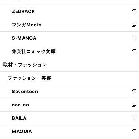
開
ウ
ン
ウ
し
ZEBRACK
く
で
ド
ィ
い
新
開
ウ
ン
ウ
し
マンガMeets
く
で
ド
ィ
い
新
開
ウ
ン
ウ
し
S-MANGA
く
で
ド
ィ
い
新
開
ウ
ン
ウ
し
集英社コミック文庫
く
で
ド
ィ
い
新
開
ウ
ン
ウ
し
取材・ファッション
く
で
ド
ィ
い
開
ウ
ン
ウ
ファッション・美容
く
で
ド
ィ
開
ウ
ン
Seventeen
く
で
ド
新
開
ウ
し
non-no
く
で
い
新
開
ウ
し
BAILA
く
ィ
い
新
ン
ウ
し
MAQUIA
ド
ィ
い
新
ウ
ン
ウ