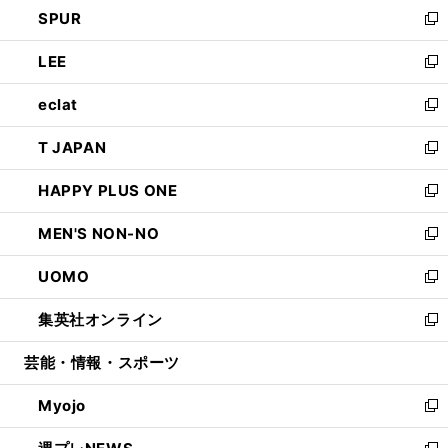
し
SPUR
で
ド
ィ
い
新
開
ウ
ン
ウ
し
LEE
く
で
ド
ィ
い
新
開
ウ
ン
ウ
し
eclat
く
で
ド
ィ
い
新
開
ウ
ン
ウ
し
T JAPAN
く
で
ド
ィ
い
新
開
ウ
ン
ウ
し
HAPPY PLUS ONE
く
で
ド
ィ
い
新
開
ウ
ン
ウ
し
MEN'S NON-NO
く
で
ド
ィ
い
新
開
ウ
ン
ウ
し
UOMO
く
で
ド
ィ
い
新
開
ウ
ン
ウ
し
集英社オンライン
く
で
ド
ィ
い
新
開
ウ
ン
ウ
し
芸能・情報・スポーツ
く
で
ド
ィ
い
開
ウ
ン
ウ
Myojo
く
で
ド
ィ
新
開
ウ
ン
し
く