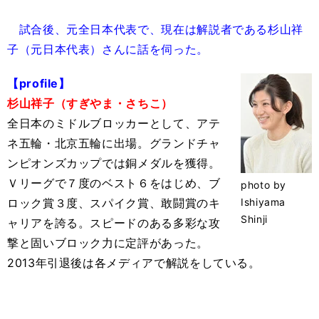
試合後、元全日本代表で、現在は解説者である杉山祥
子（元日本代表）さんに話を伺った。
【profile】
杉山祥子（すぎやま・さちこ）
全日本のミドルブロッカーとして、アテ
ネ五輪・北京五輪に出場。グランドチャ
ンピオンズカップでは銅メダルを獲得。
Ｖリーグで７度のベスト６をはじめ、ブ
photo by
ロック賞３度、スパイク賞、敢闘賞のキ
Ishiyama
Shinji
ャリアを誇る。スピードのある多彩な攻
撃と固いブロック力に定評があった。
2013年引退後は各メディアで解説をしている。