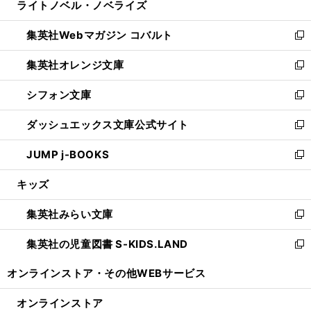
ライトノベル・ノベライズ
く
で
ド
ィ
い
開
ウ
ン
ウ
集英社Webマガジン コバルト
く
で
ド
ィ
新
開
ウ
ン
し
集英社オレンジ文庫
く
で
ド
い
新
開
ウ
ウ
し
シフォン文庫
く
で
ィ
い
新
開
ン
ウ
し
ダッシュエックス文庫公式サイト
く
ド
ィ
い
新
ウ
ン
ウ
し
JUMP j-BOOKS
で
ド
ィ
い
新
開
ウ
ン
ウ
し
キッズ
く
で
ド
ィ
い
開
ウ
ン
ウ
集英社みらい文庫
く
で
ド
ィ
新
開
ウ
ン
し
集英社の児童図書 S-KIDS.LAND
く
で
ド
い
新
開
ウ
ウ
し
オンラインストア・
その他WEBサービス
く
で
ィ
い
開
ン
ウ
オンラインストア
く
ド
ィ