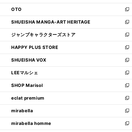
ウ
ン
OTO
で
ド
新
開
ウ
し
SHUEISHA MANGA-ART HERITAGE
く
で
い
新
開
ウ
し
ジャンプキャラクターズストア
く
ィ
い
新
ン
ウ
し
HAPPY PLUS STORE
ド
ィ
い
新
ウ
ン
ウ
し
SHUEISHA VOX
で
ド
ィ
い
新
開
ウ
ン
ウ
し
LEEマルシェ
く
で
ド
ィ
い
新
開
ウ
ン
ウ
し
SHOP Marisol
く
で
ド
ィ
い
新
開
ウ
ン
ウ
し
eclat premium
く
で
ド
ィ
い
新
開
ウ
ン
ウ
し
mirabella
く
で
ド
ィ
い
新
開
ウ
ン
ウ
し
mirabella homme
く
で
ド
ィ
い
新
開
ウ
ン
ウ
し