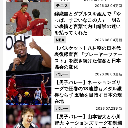
テニス
2026.08.04更新
錦織圭とダブルスを組んで「や
っぱ、すごいなこの人」 明る
い表情と言葉で内山靖崇の迷い
を払ってくれた
NBA
2026.08.04更新
【バスケット】八村塁の日本代
表復帰宣言 「プレーヤーファー
スト」を説き続けた信念と日本
協会の変化
バレー
2026.08.03更新
【男子バレー】ネーションズリ
ーグで圧巻の13連勝もメダル獲
得ならず 五輪を目指す日本の現
在地
バレー
2026.07.28更新
【男子バレー】山本智大と小川
智大 ネーションズリーグ初制覇