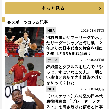
もっと見る
各スポーツコラム記事
NBA
2026.08.05更新
河村勇輝がサマーリーグで示し
たリーダーシップと悔し涙 ２
年ぶりの日本代表の舞台を糧に
３年目のNBA挑戦は続く
テニス
2026.08.04更新
錦織圭とダブルスを組んで「や
っぱ、すごいなこの人」 明る
い表情と言葉で内山靖崇の迷い
を払ってくれた
NBA
2026.08.04更新
【バスケット】八村塁の日本代
表復帰宣言 「プレーヤーファー
スト」を説き続けた信念と日本