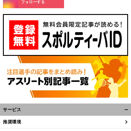
フォローする
プ
」
。
前
へ
サービス
開
く/
推奨環境
閉
じ