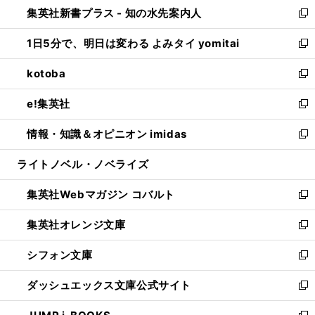
し
集英社新書プラス - 知の水先案内人
く
ド
ィ
い
新
ウ
ン
ウ
し
1日5分で、明日は変わる よみタイ yomitai
で
ド
ィ
い
新
開
ウ
ン
ウ
し
kotoba
く
で
ド
ィ
い
新
開
ウ
ン
ウ
し
e!集英社
く
で
ド
ィ
い
新
開
ウ
ン
ウ
し
情報・知識＆オピニオン imidas
く
で
ド
ィ
い
新
開
ウ
ン
ウ
し
ライトノベル・ノベライズ
く
で
ド
ィ
い
開
ウ
ン
ウ
集英社Webマガジン コバルト
く
で
ド
ィ
新
開
ウ
ン
し
集英社オレンジ文庫
く
で
ド
い
新
開
ウ
ウ
し
シフォン文庫
く
で
ィ
い
新
開
ン
ウ
し
ダッシュエックス文庫公式サイト
く
ド
ィ
い
新
ウ
ン
ウ
し