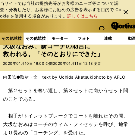
当サイトでは当社の提携先等がお客様のニーズ等について調
査・分析したり、お客様にお勧めの広告を表⽰する⽬的で Co
閉じ
okie を使⽤する場合があります。
詳しくはこちら
る
マイペ
web Sportiva (webスポルティーバ)
検索
メニュ
we
ー
その他球技の記事一覧
テニス
大坂なおみ、新コー
b
ジ
その他球技
その他競技
モーター
フォト
連載
動
ス
大坂なおみ、新コーチの助言に
ポ
救われる。「そのとおりにできた」
ル
テ
2020年01月10日 16:00 公開
2020年01月11日 12:13 更新
ィ
ー
内田暁●取材・文 text by Uchida Akatsuki
photo by AFLO
バ
第２セットを奪い返し、第３セットに向かうセット間
のことである。
相手がトイレットブレークでコートを離れたその間、
大坂なおみはコーチのウィム・フィセッテを呼び、通常
より長めの「コーチング」を受けた。