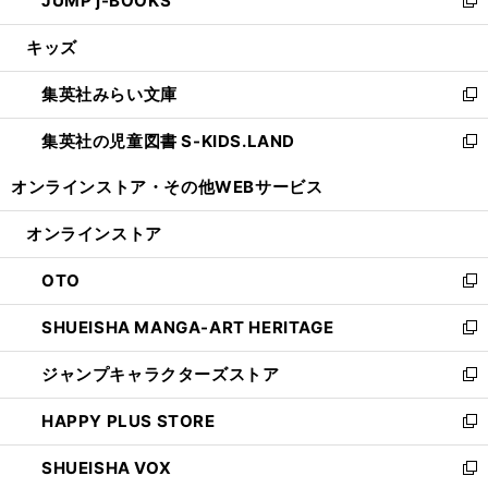
JUMP j-BOOKS
で
ド
ィ
い
新
開
ウ
ン
ウ
し
キッズ
く
で
ド
ィ
い
開
ウ
ン
ウ
集英社みらい文庫
く
で
ド
ィ
新
開
ウ
ン
し
集英社の児童図書 S-KIDS.LAND
く
で
ド
い
新
開
ウ
ウ
し
オンラインストア・
その他WEBサービス
く
で
ィ
い
開
ン
ウ
オンラインストア
く
ド
ィ
ウ
ン
OTO
で
ド
新
開
ウ
し
SHUEISHA MANGA-ART HERITAGE
く
で
い
新
開
ウ
し
ジャンプキャラクターズストア
く
ィ
い
新
ン
ウ
し
HAPPY PLUS STORE
ド
ィ
い
新
ウ
ン
ウ
し
SHUEISHA VOX
で
ド
ィ
い
新