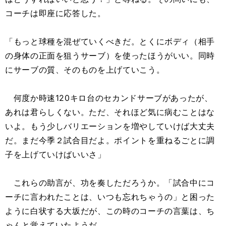
コーチは即座に応答した。
「もっと球種を混ぜていくべきだ。とくにボディ（相手
の身体の正面を狙うサーブ）を使ったほうがいい。同時
にサーブの質、そのものを上げていこう。
何度か時速120キロ台のセカンドサーブがあったが、
あれは君らしくない。ただ、それほど気に病むことはな
いよ。もう少しバリエーションを増やしていけば大丈夫
だ。まだ今季２試合目だよ。ポイントを重ねるごとに調
子を上げていけばいいさ」
これらの助言が、功を奏しただろうか。「試合中にコ
ーチに言われたことは、いつも忘れちゃうの」と困った
ように白状する大坂だが、この時のコーチの言葉は、ち
ゃんと覚えていたようだ。