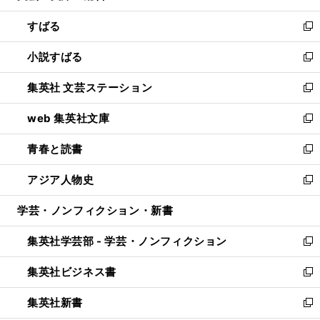
開
ウ
ン
すばる
く
で
ド
新
開
ウ
し
小説すばる
く
で
い
新
開
ウ
し
集英社 文芸ステーション
く
ィ
い
新
ン
ウ
し
web 集英社文庫
ド
ィ
い
新
ウ
ン
ウ
し
青春と読書
で
ド
ィ
い
新
開
ウ
ン
ウ
し
アジア人物史
く
で
ド
ィ
い
新
開
ウ
ン
ウ
し
学芸・ノンフィクション・新書
く
で
ド
ィ
い
開
ウ
ン
ウ
集英社学芸部 - 学芸・ノンフィクション
く
で
ド
ィ
新
開
ウ
ン
し
集英社ビジネス書
く
で
ド
い
新
開
ウ
ウ
し
集英社新書
く
で
ィ
い
新
開
ン
ウ