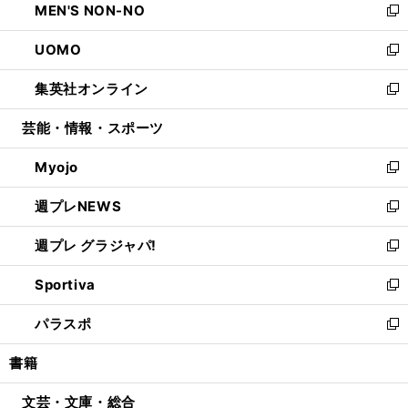
MEN'S NON-NO
く
で
ド
ィ
い
新
開
ウ
ン
ウ
し
UOMO
く
で
ド
ィ
い
新
開
ウ
ン
ウ
し
集英社オンライン
く
で
ド
ィ
い
新
開
ウ
ン
ウ
し
芸能・情報・スポーツ
く
で
ド
ィ
い
開
ウ
ン
ウ
Myojo
く
で
ド
ィ
新
開
ウ
ン
し
週プレNEWS
く
で
ド
い
新
開
ウ
ウ
し
週プレ グラジャパ!
く
で
ィ
い
新
開
ン
ウ
し
Sportiva
く
ド
ィ
い
新
ウ
ン
ウ
し
パラスポ
で
ド
ィ
い
新
開
ウ
ン
ウ
し
書籍
く
で
ド
ィ
い
開
ウ
ン
ウ
文芸・文庫・総合
く
で
ド
ィ