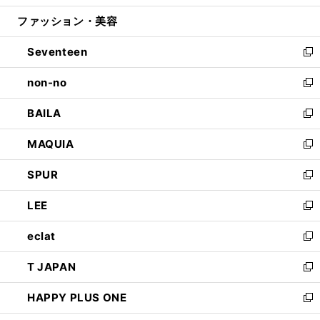
開
ウ
ン
ウ
ファッション・美容
く
で
ド
ィ
開
ウ
ン
Seventeen
く
で
ド
新
開
ウ
し
non-no
く
で
い
新
開
ウ
し
BAILA
く
ィ
い
新
ン
ウ
し
MAQUIA
ド
ィ
い
新
ウ
ン
ウ
し
SPUR
で
ド
ィ
い
新
開
ウ
ン
ウ
し
LEE
く
で
ド
ィ
い
新
開
ウ
ン
ウ
し
eclat
く
で
ド
ィ
い
新
開
ウ
ン
ウ
し
T JAPAN
く
で
ド
ィ
い
新
開
ウ
ン
ウ
し
HAPPY PLUS ONE
く
で
ド
ィ
い
新
開
ウ
ン
ウ
し