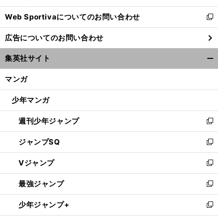
開
Web Sportivaについてのお問い合わせ
く
新
し
広告についてのお問い合わせ
い
ウ
集英社サイト
ィ
開
ン
く/
マンガ
ド
閉
ウ
じ
少年マンガ
で
る
開
週刊少年ジャンプ
く
新
し
ジャンプSQ
い
新
ウ
し
Vジャンプ
ィ
い
新
ン
ウ
し
最強ジャンプ
ド
ィ
い
新
ウ
ン
ウ
し
少年ジャンプ+
で
ド
ィ
い
新
開
ウ
ン
ウ
し