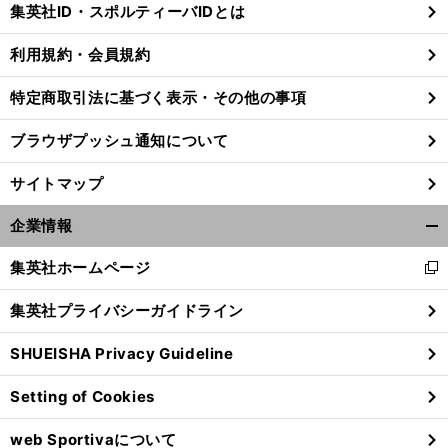
集英社ID・スポルティーバIDとは
る
利用規約・会員規約
特定商取引法に基づく表示・その他の事項
ブラウザプッシュ通知について
サイトマップ
企業情報
開
く/
集英社ホームページ
新
閉
し
じ
集英社プライバシーガイドライン
い
る
ウ
SHUEISHA Privacy Guideline
ィ
ン
Setting of Cookies
ド
ウ
web Sportivaについて
で