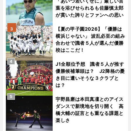
「あいつ若いくせに」厳しい言
葉を浴びせられるも佐藤慎太郎
が貫いた誇りとファンへの思い
【夏の甲子園2026】「優勝は
3
横浜じゃない」 波乱必至の組み
合わせで識者５人が選んだ優勝
校はここだ！
4
J1全順位予想 識者５人が推す
優勝候補筆頭は？ J2降格の憂
き目に遭いそうな３クラブと
は？
5
宇野昌磨は本田真凜とのアイス
ダンスで新境地を切り開く 高
橋大輔の証言とも重なる課題と
楽しさ