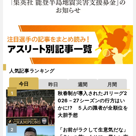
人気記事ランキング
今日
昨日
週間
月間
秋春制が導入されたJ1リーグ2
1
026－27シーズンの行方はい
かに!? ５人の識者が全順位を
大胆予想
「お前がラクして生意気だな」
2