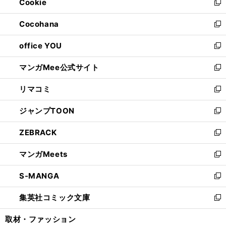
Cookie
く
で
ド
ィ
新
開
ウ
ン
し
Cocohana
く
で
ド
い
新
開
ウ
ウ
し
office YOU
く
で
ィ
い
新
開
ン
ウ
し
マンガMee公式サイト
く
ド
ィ
い
新
ウ
ン
ウ
し
リマコミ
で
ド
ィ
い
新
開
ウ
ン
ウ
し
ジャンプTOON
く
で
ド
ィ
い
新
開
ウ
ン
ウ
し
ZEBRACK
く
で
ド
ィ
い
新
開
ウ
ン
ウ
し
マンガMeets
く
で
ド
ィ
い
新
開
ウ
ン
ウ
し
S-MANGA
く
で
ド
ィ
い
新
開
ウ
ン
ウ
し
集英社コミック文庫
く
で
ド
ィ
い
新
開
ウ
ン
ウ
し
取材・ファッション
く
で
ド
ィ
い