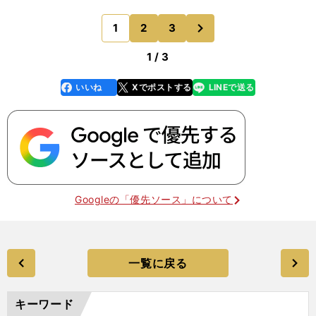
ーコートは、ほぼ満席のファンで埋め尽くされてい
た。世界４位の大坂が対戦するのは、14位のソフ
次
1
2
3
のページへ
ィア・ケニン（
1 / 3
いいね
Xでポストする
LINEで送る
line
faceboo
x
k
Googleの「優先ソース」について
一覧に戻る
キーワード