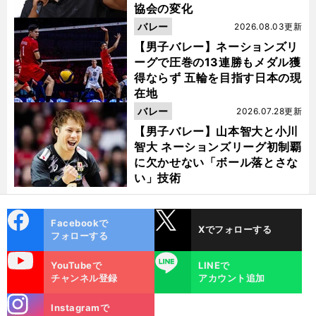
協会の変化
バレー
2026.08.03更新
【男子バレー】ネーションズリ
ーグで圧巻の13連勝もメダル獲
得ならず 五輪を目指す日本の現
在地
バレー
2026.07.28更新
【男子バレー】山本智大と小川
智大 ネーションズリーグ初制覇
に欠かせない「ボール落とさな
い」技術
cebo
X
Facebookで
Xでフォローする
ok
フォローする
uTube
LINE
YouTubeで
LINEで
チャンネル登録
アカウント追加
stagra
Instagramで
m