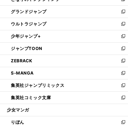
い
新
ウ
ン
ウ
し
グランドジャンプ
で
ド
ィ
い
新
開
ウ
ン
ウ
し
ウルトラジャンプ
く
で
ド
ィ
い
新
開
ウ
ン
ウ
し
少年ジャンプ+
く
で
ド
ィ
い
新
開
ウ
ン
ウ
し
ジャンプTOON
く
で
ド
ィ
い
新
開
ウ
ン
ウ
し
ZEBRACK
く
で
ド
ィ
い
新
開
ウ
ン
ウ
し
S-MANGA
く
で
ド
ィ
い
新
開
ウ
ン
ウ
し
集英社ジャンプリミックス
く
で
ド
ィ
い
新
開
ウ
ン
ウ
し
集英社コミック文庫
く
で
ド
ィ
い
新
開
ウ
ン
ウ
し
少女マンガ
く
で
ド
ィ
い
開
ウ
ン
ウ
りぼん
く
で
ド
ィ
新