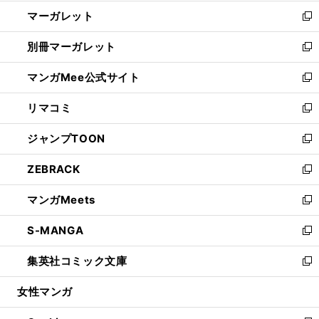
開
ウ
ン
し
マーガレット
く
で
ド
い
新
開
ウ
ウ
し
別冊マーガレット
く
で
ィ
い
新
開
ン
ウ
し
マンガMee公式サイト
く
ド
ィ
い
新
ウ
ン
ウ
し
リマコミ
で
ド
ィ
い
新
開
ウ
ン
ウ
し
ジャンプTOON
く
で
ド
ィ
い
新
開
ウ
ン
ウ
し
ZEBRACK
く
で
ド
ィ
い
新
開
ウ
ン
ウ
し
マンガMeets
く
で
ド
ィ
い
新
開
ウ
ン
ウ
し
S-MANGA
く
で
ド
ィ
い
新
開
ウ
ン
ウ
し
集英社コミック文庫
く
で
ド
ィ
い
新
開
ウ
ン
ウ
し
女性マンガ
く
で
ド
ィ
い
開
ウ
ン
ウ