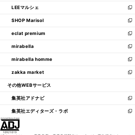
開
ウ
ン
ウ
し
LEEマルシェ
く
で
ド
ィ
い
新
開
ウ
ン
ウ
し
SHOP Marisol
く
で
ド
ィ
い
新
開
ウ
ン
ウ
し
eclat premium
く
で
ド
ィ
い
新
開
ウ
ン
ウ
し
mirabella
く
で
ド
ィ
い
新
開
ウ
ン
ウ
し
mirabella homme
く
で
ド
ィ
い
新
開
ウ
ン
ウ
し
zakka market
く
で
ド
ィ
い
新
開
ウ
ン
ウ
し
その他WEBサービス
く
で
ド
ィ
い
開
ウ
ン
ウ
集英社アドナビ
く
で
ド
ィ
新
開
ウ
ン
し
集英社エディターズ・ラボ
く
で
ド
い
新
開
ウ
ウ
し
く
で
ィ
い
開
ン
ウ