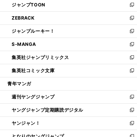
ジャンプTOON
く
で
ド
ィ
い
新
開
ウ
ン
ウ
し
ZEBRACK
く
で
ド
ィ
い
新
開
ウ
ン
ウ
し
ジャンプルーキー！
く
で
ド
ィ
い
新
開
ウ
ン
ウ
し
S-MANGA
く
で
ド
ィ
い
新
開
ウ
ン
ウ
し
集英社ジャンプリミックス
く
で
ド
ィ
い
新
開
ウ
ン
ウ
し
集英社コミック文庫
く
で
ド
ィ
い
新
開
ウ
ン
ウ
し
青年マンガ
く
で
ド
ィ
い
開
ウ
ン
ウ
週刊ヤングジャンプ
く
で
ド
ィ
新
開
ウ
ン
し
ヤングジャンプ定期購読デジタル
く
で
ド
い
新
開
ウ
ウ
し
ヤンジャン！
く
で
ィ
い
新
開
ン
ウ
し
となりのヤングジャンプ
く
ド
ィ