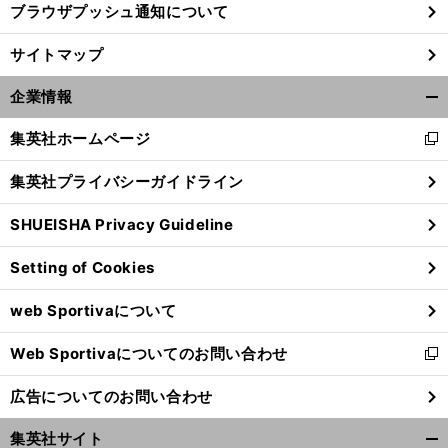
ブラウザプッシュ通知について
サイトマップ
企業情報
開
く/
集英社ホームページ
新
閉
し
じ
集英社プライバシーガイドライン
い
る
ウ
SHUEISHA Privacy Guideline
ィ
ン
Setting of Cookies
ド
前
へ
ウ
web Sportivaについて
で
開
Web Sportivaについてのお問い合わせ
く
新
し
広告についてのお問い合わせ
い
ウ
集英社サイト
ィ