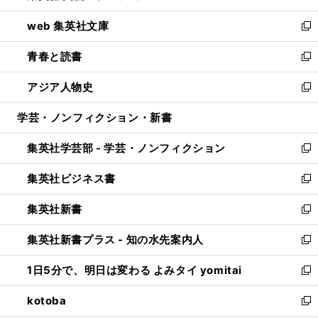
ン
ウ
し
web 集英社文庫
ド
ィ
い
新
ウ
ン
ウ
し
青春と読書
で
ド
ィ
い
新
開
ウ
ン
ウ
し
アジア人物史
く
で
ド
ィ
い
新
開
ウ
ン
ウ
し
学芸・ノンフィクション・新書
く
で
ド
ィ
い
開
ウ
ン
ウ
集英社学芸部 - 学芸・ノンフィクション
く
で
ド
ィ
新
開
ウ
ン
し
集英社ビジネス書
く
で
ド
い
新
開
ウ
ウ
し
集英社新書
く
で
ィ
い
新
開
ン
ウ
し
集英社新書プラス - 知の水先案内人
く
ド
ィ
い
新
ウ
ン
ウ
し
1日5分で、明日は変わる よみタイ yomitai
で
ド
ィ
い
新
開
ウ
ン
ウ
し
kotoba
く
で
ド
ィ
い
新
開
ウ
ン
ウ