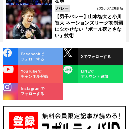
在地
バレー
2026.07.28更新
【男子バレー】山本智大と小川
智大 ネーションズリーグ初制覇
に欠かせない「ボール落とさな
い」技術
cebo
X
Facebookで
Xでフォローする
ok
フォローする
uTube
LINE
YouTubeで
LINEで
チャンネル登録
アカウント追加
stagra
Instagramで
m
フォローする