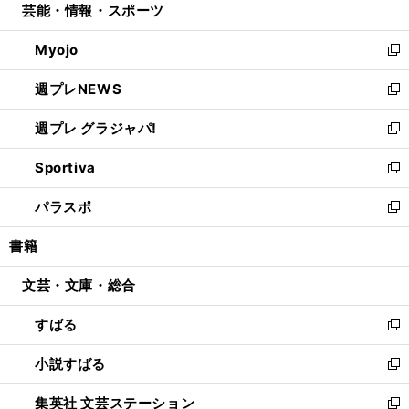
芸能・情報・スポーツ
く
で
ド
ィ
い
開
ウ
ン
ウ
Myojo
く
で
ド
ィ
新
開
ウ
ン
し
週プレNEWS
く
で
ド
い
新
開
ウ
ウ
し
週プレ グラジャパ!
く
で
ィ
い
新
開
ン
ウ
し
Sportiva
く
ド
ィ
い
新
ウ
ン
ウ
し
パラスポ
で
ド
ィ
い
新
開
ウ
ン
ウ
し
書籍
く
で
ド
ィ
い
開
ウ
ン
ウ
文芸・文庫・総合
く
で
ド
ィ
開
ウ
ン
すばる
く
で
ド
新
開
ウ
し
小説すばる
く
で
い
新
開
ウ
し
集英社 文芸ステーション
く
ィ
い
新