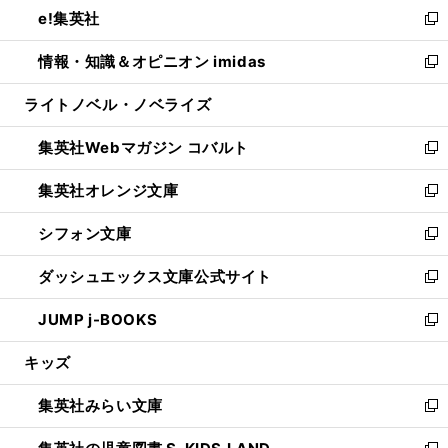
し
e!集英社
く
で
ド
ィ
い
新
開
ウ
ン
ウ
し
情報・知識＆オピニオン imidas
く
で
ド
ィ
い
新
開
ウ
ン
ウ
し
ライトノベル・ノベライズ
く
で
ド
ィ
い
開
ウ
ン
ウ
集英社Webマガジン コバルト
く
で
ド
ィ
新
開
ウ
ン
し
集英社オレンジ文庫
く
で
ド
い
新
開
ウ
ウ
し
シフォン文庫
く
で
ィ
い
新
開
ン
ウ
し
ダッシュエックス文庫公式サイト
く
ド
ィ
い
新
ウ
ン
ウ
し
JUMP j-BOOKS
で
ド
ィ
い
新
開
ウ
ン
ウ
し
キッズ
く
で
ド
ィ
い
開
ウ
ン
ウ
集英社みらい文庫
く
で
ド
ィ
新
開
ウ
ン
し
く