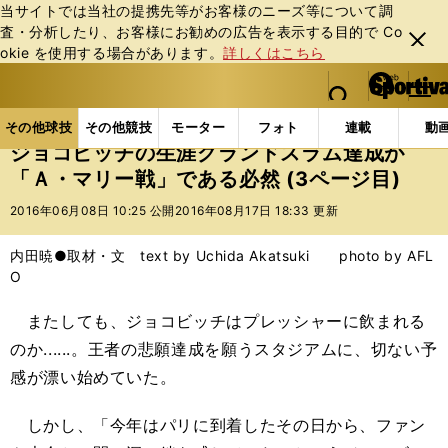
当サイトでは当社の提携先等がお客様のニーズ等について調
査・分析したり、お客様にお勧めの広告を表⽰する⽬的で Co
閉じ
okie を使⽤する場合があります。
詳しくはこちら
る
マイペ
web Sportiva (webスポルティーバ)
検索
メニュ
we
ー
その他球技の記事一覧
テニス
ジョコビッチの生涯
b
ジ
その他球技
その他競技
モーター
フォト
連載
動
ス
ジョコビッチの生涯グランドスラム達成が
ポ
「Ａ・マリー戦」である必然 (3ページ目)
ル
テ
2016年06月08日 10:25 公開
2016年08月17日 18:33 更新
ィ
ー
内田暁●取材・文 text by Uchida Akatsuki photo by AFL
バ
O
またしても、ジョコビッチはプレッシャーに飲まれる
のか......。王者の悲願達成を願うスタジアムに、切ない予
感が漂い始めていた。
しかし、「今年はパリに到着したその日から、ファン