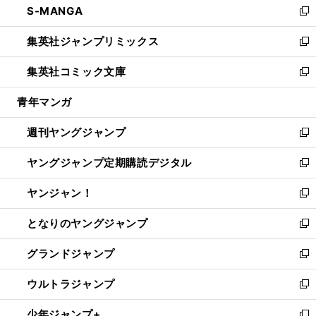
S-MANGA
く
で
ド
ィ
い
新
開
ウ
ン
ウ
し
集英社ジャンプリミックス
く
で
ド
ィ
い
新
開
ウ
ン
ウ
し
集英社コミック文庫
く
で
ド
ィ
い
新
開
ウ
ン
ウ
し
青年マンガ
く
で
ド
ィ
い
開
ウ
ン
ウ
週刊ヤングジャンプ
く
で
ド
ィ
新
開
ウ
ン
し
ヤングジャンプ定期購読デジタル
く
で
ド
い
新
開
ウ
ウ
し
ヤンジャン！
く
で
ィ
い
新
開
ン
ウ
し
となりのヤングジャンプ
く
ド
ィ
い
新
ウ
ン
ウ
し
グランドジャンプ
で
ド
ィ
い
新
開
ウ
ン
ウ
し
ウルトラジャンプ
く
で
ド
ィ
い
新
開
ウ
ン
ウ
し
少年ジャンプ+
く
で
ド
ィ