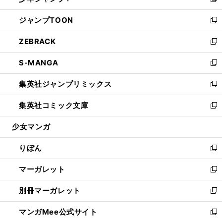
い
新
開
ウ
ン
ウ
し
ジャンプTOON
く
で
ド
ィ
い
新
開
ウ
ン
ウ
し
ZEBRACK
く
で
ド
ィ
い
新
開
ウ
ン
ウ
し
S-MANGA
く
で
ド
ィ
い
新
開
ウ
ン
ウ
し
集英社ジャンプリミックス
く
で
ド
ィ
い
新
開
ウ
ン
ウ
し
集英社コミック文庫
く
で
ド
ィ
い
新
開
ウ
ン
ウ
し
少女マンガ
く
で
ド
ィ
い
開
ウ
ン
ウ
りぼん
く
で
ド
ィ
新
開
ウ
ン
し
マーガレット
く
で
ド
い
新
開
ウ
ウ
し
別冊マーガレット
く
で
ィ
い
新
開
ン
ウ
し
マンガMee公式サイト
く
ド
ィ
い
新