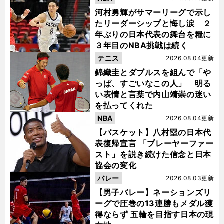
河村勇輝がサマーリーグで示し
たリーダーシップと悔し涙 ２
年ぶりの日本代表の舞台を糧に
３年目のNBA挑戦は続く
テニス
2026.08.04更新
錦織圭とダブルスを組んで「や
っぱ、すごいなこの人」 明る
い表情と言葉で内山靖崇の迷い
を払ってくれた
NBA
2026.08.04更新
【バスケット】八村塁の日本代
表復帰宣言 「プレーヤーファー
スト」を説き続けた信念と日本
協会の変化
バレー
2026.08.03更新
【男子バレー】ネーションズリ
ーグで圧巻の13連勝もメダル獲
得ならず 五輪を目指す日本の現