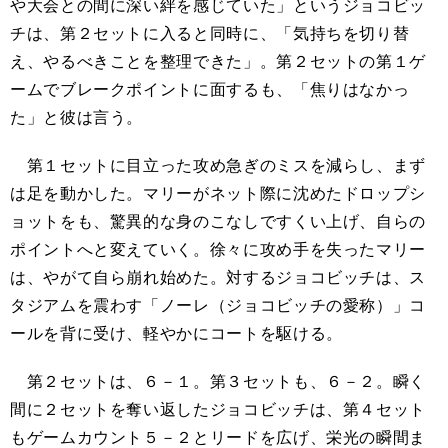
や大会との間に深い絆を感じていた」というジョコビッ
チは、第２セットに入ると同時に、「気持ちを切り替
え、やるべきことを整理できた」。第２セットの第１ゲ
ームでブレークポイントに面するも、「焦りはなかっ
た」と彼は言う。
第１セットに目立った攻め急ぎのミスを減らし、まず
は足を動かした。マリーがネット際に沈めたドロップシ
ョットをも、驚異的な身のこなしですくい上げ、自らの
ポイントへと変えていく。徐々に攻め手を失ったマリー
は、やがて自ら崩れ始めた。対するジョコビッチは、ス
タジアムを震わす「ノーレ（ジョコビッチの愛称）」コ
ールを背に受け、軽やかにコートを駆ける。
第２セットは、６－１。第３セットも、６－２。瞬く
間に２セットを奪い返したジョコビッチは、第４セット
もゲームカウント５－２とリードを広げ、栄光の瞬間ま