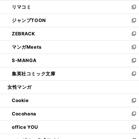
ウ
ン
ウ
し
リマコミ
で
ド
ィ
い
新
開
ウ
ン
ウ
し
ジャンプTOON
く
で
ド
ィ
い
新
開
ウ
ン
ウ
し
ZEBRACK
く
で
ド
ィ
い
新
開
ウ
ン
ウ
し
マンガMeets
く
で
ド
ィ
い
新
開
ウ
ン
ウ
し
S-MANGA
く
で
ド
ィ
い
新
開
ウ
ン
ウ
し
集英社コミック文庫
く
で
ド
ィ
い
新
開
ウ
ン
ウ
し
女性マンガ
く
で
ド
ィ
い
開
ウ
ン
ウ
Cookie
く
で
ド
ィ
新
開
ウ
ン
し
Cocohana
く
で
ド
い
新
開
ウ
ウ
し
office YOU
く
で
ィ
い
新
開
ン
ウ
し