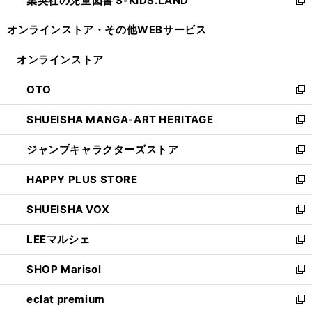
集英社の児童図書 S-KIDS.LAND
で
ド
い
新
開
ウ
ウ
し
オンラインストア・
その他WEBサービス
く
で
ィ
い
開
ン
ウ
オンラインストア
く
ド
ィ
ウ
ン
OTO
で
ド
新
開
ウ
し
SHUEISHA MANGA-ART HERITAGE
く
で
い
新
開
ウ
し
ジャンプキャラクターズストア
く
ィ
い
新
ン
ウ
し
HAPPY PLUS STORE
ド
ィ
い
新
ウ
ン
ウ
し
SHUEISHA VOX
で
ド
ィ
い
新
開
ウ
ン
ウ
し
LEEマルシェ
く
で
ド
ィ
い
新
開
ウ
ン
ウ
し
SHOP Marisol
く
で
ド
ィ
い
新
開
ウ
ン
ウ
し
eclat premium
く
で
ド
ィ
い
新