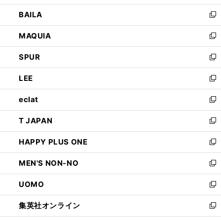
開
ウ
し
BAILA
く
ィ
い
新
ン
ウ
し
MAQUIA
ド
ィ
い
新
ウ
ン
ウ
し
SPUR
で
ド
ィ
い
新
開
ウ
ン
ウ
し
LEE
く
で
ド
ィ
い
新
開
ウ
ン
ウ
し
eclat
く
で
ド
ィ
い
新
開
ウ
ン
ウ
し
T JAPAN
く
で
ド
ィ
い
新
開
ウ
ン
ウ
し
HAPPY PLUS ONE
く
で
ド
ィ
い
新
開
ウ
ン
ウ
し
MEN'S NON-NO
く
で
ド
ィ
い
新
開
ウ
ン
ウ
し
UOMO
く
で
ド
ィ
い
新
開
ウ
ン
ウ
し
集英社オンライン
く
で
ド
ィ
い
新
開
ウ
ン
ウ
し