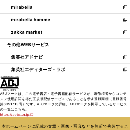
開
ウ
ン
ウ
し
mirabella
く
で
ド
ィ
い
新
開
ウ
ン
ウ
し
mirabella homme
く
で
ド
ィ
い
新
開
ウ
ン
ウ
し
zakka market
く
で
ド
ィ
い
新
開
ウ
ン
ウ
し
その他WEBサービス
く
で
ド
ィ
い
開
ウ
ン
ウ
集英社アドナビ
く
で
ド
ィ
新
開
ウ
ン
し
集英社エディターズ・ラボ
く
で
ド
い
新
開
ウ
ウ
し
く
で
ィ
い
開
ン
ウ
ABJマークは、この電子書店・電子書籍配信サービスが、著作権者からコンテ
く
ド
ィ
ンツ使用許諾を得た正規版配信サービスであることを示す登録商標（登録番号
ウ
ン
第6091713号）です。ABJマークの詳細、ABJマークを掲示しているサービス
で
ド
の一覧はこちら。
開
ウ
https://aebs.or.jp/
新
く
で
し
い
開
本ホームページに記載の文章・画像・写真などを無断で複製するこ
ウ