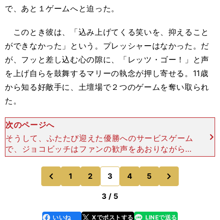
で、あと１ゲームへと迫った。
このとき彼は、「込み上げてくる笑いを、抑えること
ができなかった」という。プレッシャーはなかった。だ
が、フッと差し込む心の隙に、「レッツ・ゴー！」と声
を上げ自らを鼓舞するマリーの執念が押し寄せる。11歳
から知る好敵手に、土壇場で２つのゲームを奪い取られ
た。
次のページへ
そうして、ふたたび迎えた優勝へのサービスゲーム
で、ジョコビッチはファンの歓声をあおりながら、
闘志を掻き立てた。歴史的な瞬間を築く最後のポイ
ントは、長く、激しい攻防となる――。攻守を入れ
次
1
2
3
4
5
のページへ
のページへ
替え、両者コート
前
3 / 5
いいね
Xでポストする
LINEで送る
line
faceboo
x