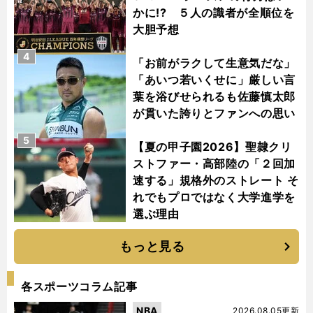
かに!? ５人の識者が全順位を
大胆予想
4
「お前がラクして生意気だな」
「あいつ若いくせに」厳しい言
葉を浴びせられるも佐藤慎太郎
が貫いた誇りとファンへの思い
5
【夏の甲子園2026】聖隷クリ
ストファー・高部陸の「２回加
速する」規格外のストレート そ
れでもプロではなく大学進学を
選ぶ理由
もっと見る
各スポーツコラム記事
NBA
2026.08.05更新