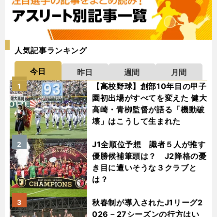
人気記事ランキング
今日
昨日
週間
月間
【高校野球】創部10年目の甲子
1
園初出場がすべてを変えた 健大
高崎・青栁監督が語る「機動破
壊」はこうして生まれた
J1全順位予想 識者５人が推す
2
優勝候補筆頭は？ J2降格の憂
き目に遭いそうな３クラブと
は？
秋春制が導入されたJ1リーグ2
3
026－27シーズンの行方はい