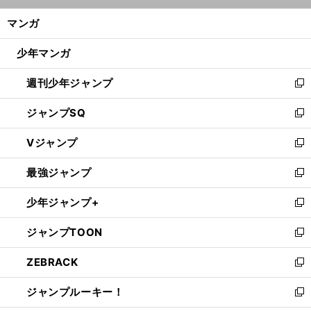
開
ン
く/
マンガ
ド
閉
ウ
じ
少年マンガ
で
る
開
週刊少年ジャンプ
く
新
し
ジャンプSQ
い
新
ウ
し
Vジャンプ
ィ
い
新
ン
ウ
し
最強ジャンプ
ド
ィ
い
新
ウ
ン
ウ
し
少年ジャンプ+
で
ド
ィ
い
新
開
ウ
ン
ウ
し
ジャンプTOON
く
で
ド
ィ
い
新
開
ウ
ン
ウ
し
ZEBRACK
く
で
ド
ィ
い
新
開
ウ
ン
ウ
し
ジャンプルーキー！
く
で
ド
ィ
い
新
開
ウ
ン
ウ
し