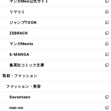
マンガMee公式サイト
く
ド
ィ
い
新
ウ
ン
ウ
し
リマコミ
で
ド
ィ
い
新
開
ウ
ン
ウ
し
ジャンプTOON
く
で
ド
ィ
い
新
開
ウ
ン
ウ
し
ZEBRACK
く
で
ド
ィ
い
新
開
ウ
ン
ウ
し
マンガMeets
く
で
ド
ィ
い
新
開
ウ
ン
ウ
し
S-MANGA
く
で
ド
ィ
い
新
開
ウ
ン
ウ
し
集英社コミック文庫
く
で
ド
ィ
い
新
開
ウ
ン
ウ
し
取材・ファッション
く
で
ド
ィ
い
開
ウ
ン
ウ
ファッション・美容
く
で
ド
ィ
開
ウ
ン
Seventeen
く
で
ド
新
開
ウ
し
non-no
く
で
い
新