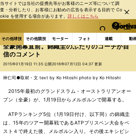
当サイトでは当社の提携先等がお客様のニーズ等について調
査・分析したり、お客様にお勧めの広告を表⽰する⽬的で Co
閉じ
okie を使⽤する場合があります。
詳しくはこちら
る
マイペ
web Sportiva (webスポルティーバ)
検索
メニュ
we
ー
その他球技の記事一覧
テニス
全豪開幕直前。錦織
b
ジ
その他球技
その他競技
モーター
フォト
連載
動
ス
全豪開幕直前。錦織圭のふたりのコーチが自
ポ
信のコメント
ル
テ
2015年01月19日 11:35 公開
2016年07月12日 04:37 更新
ィ
ー
神仁司●取材・文 text by Ko Hitoshi photo by Ko Hitoshi
バ
2015年最初のグランドスラム・オーストラリアンオー
プン（全豪）が、1月19日からメルボルンで開幕する。
ATPランキング5位（1月19日付け、以下同）の錦織圭
は、15年のツアー開幕戦であるATPブリスベン大会をベ
スト４で終えた後、メルボルン入り。その後エキシビシ