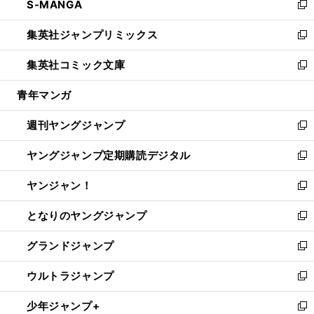
S-MANGA
く
で
ド
ィ
い
新
開
ウ
ン
ウ
し
集英社ジャンプリミックス
く
で
ド
ィ
い
新
開
ウ
ン
ウ
し
集英社コミック文庫
く
で
ド
ィ
い
新
開
ウ
ン
ウ
し
青年マンガ
く
で
ド
ィ
い
開
ウ
ン
ウ
週刊ヤングジャンプ
く
で
ド
ィ
新
開
ウ
ン
し
ヤングジャンプ定期購読デジタル
く
で
ド
い
新
開
ウ
ウ
し
ヤンジャン！
く
で
ィ
い
新
開
ン
ウ
し
となりのヤングジャンプ
く
ド
ィ
い
新
ウ
ン
ウ
し
グランドジャンプ
で
ド
ィ
い
新
開
ウ
ン
ウ
し
ウルトラジャンプ
く
で
ド
ィ
い
新
開
ウ
ン
ウ
し
少年ジャンプ+
く
で
ド
ィ
い
新