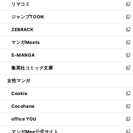
リマコミ
で
ド
ィ
い
新
開
ウ
ン
ウ
し
ジャンプTOON
く
で
ド
ィ
い
新
開
ウ
ン
ウ
し
ZEBRACK
く
で
ド
ィ
い
新
開
ウ
ン
ウ
し
マンガMeets
く
で
ド
ィ
い
新
開
ウ
ン
ウ
し
S-MANGA
く
で
ド
ィ
い
新
開
ウ
ン
ウ
し
集英社コミック文庫
く
で
ド
ィ
い
新
開
ウ
ン
ウ
し
女性マンガ
く
で
ド
ィ
い
開
ウ
ン
ウ
Cookie
く
で
ド
ィ
新
開
ウ
ン
し
Cocohana
く
で
ド
い
新
開
ウ
ウ
し
office YOU
く
で
ィ
い
新
開
ン
ウ
し
マンガMee公式サイト
く
ド
ィ
い
新