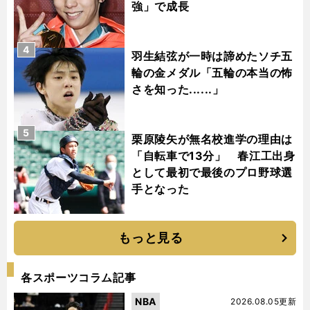
強」で成長
4
羽生結弦が一時は諦めたソチ五
輪の金メダル「五輪の本当の怖
さを知った......」
5
栗原陵矢が無名校進学の理由は
「自転車で13分」 春江工出身
として最初で最後のプロ野球選
手となった
もっと見る
各スポーツコラム記事
NBA
2026.08.05更新