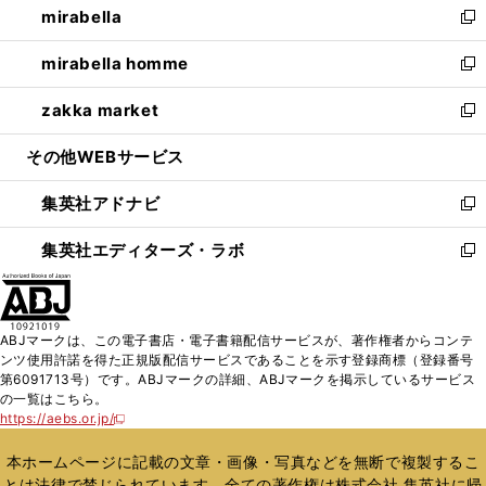
mirabella
く
で
ド
ィ
い
新
開
ウ
ン
ウ
し
mirabella homme
く
で
ド
ィ
い
新
開
ウ
ン
ウ
し
zakka market
く
で
ド
ィ
い
新
開
ウ
ン
ウ
し
その他WEBサービス
く
で
ド
ィ
い
開
ウ
ン
ウ
集英社アドナビ
く
で
ド
ィ
新
開
ウ
ン
し
集英社エディターズ・ラボ
く
で
ド
い
新
開
ウ
ウ
し
く
で
ィ
い
開
ン
ウ
ABJマークは、この電子書店・電子書籍配信サービスが、著作権者からコンテ
く
ド
ィ
ンツ使用許諾を得た正規版配信サービスであることを示す登録商標（登録番号
ウ
ン
第6091713号）です。ABJマークの詳細、ABJマークを掲示しているサービス
で
ド
の一覧はこちら。
開
ウ
https://aebs.or.jp/
新
く
で
し
い
開
本ホームページに記載の文章・画像・写真などを無断で複製するこ
ウ
く
とは法律で禁じられています。全ての著作権は株式会社 集英社に帰