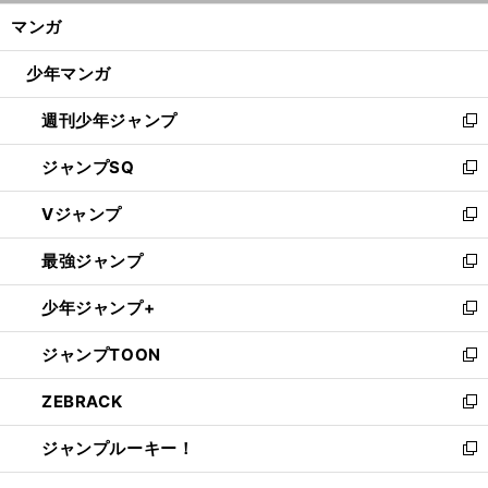
ン
く/
マンガ
ド
閉
ウ
じ
少年マンガ
で
る
開
週刊少年ジャンプ
く
新
し
ジャンプSQ
い
新
ウ
し
Vジャンプ
ィ
い
新
ン
ウ
し
最強ジャンプ
ド
ィ
い
新
ウ
ン
ウ
し
少年ジャンプ+
で
ド
ィ
い
新
開
ウ
ン
ウ
し
ジャンプTOON
く
で
ド
ィ
い
新
開
ウ
ン
ウ
し
ZEBRACK
く
で
ド
ィ
い
新
開
ウ
ン
ウ
し
ジャンプルーキー！
く
で
ド
ィ
い
新
開
ウ
ン
ウ
し