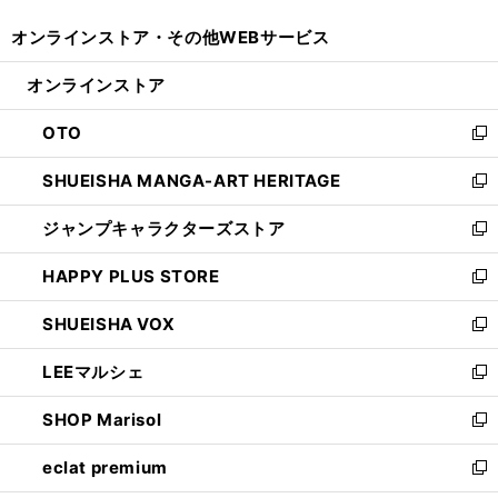
開
ウ
ウ
し
オンラインストア・
その他WEBサービス
く
で
ィ
い
開
ン
ウ
オンラインストア
く
ド
ィ
ウ
ン
OTO
で
ド
新
開
ウ
し
SHUEISHA MANGA-ART HERITAGE
く
で
い
新
開
ウ
し
ジャンプキャラクターズストア
く
ィ
い
新
ン
ウ
し
HAPPY PLUS STORE
ド
ィ
い
新
ウ
ン
ウ
し
SHUEISHA VOX
で
ド
ィ
い
新
開
ウ
ン
ウ
し
LEEマルシェ
く
で
ド
ィ
い
新
開
ウ
ン
ウ
し
SHOP Marisol
く
で
ド
ィ
い
新
開
ウ
ン
ウ
し
eclat premium
く
で
ド
ィ
い
新
開
ウ
ン
ウ
し