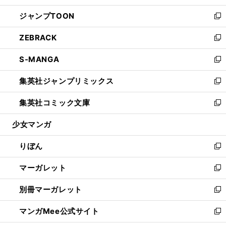
開
ウ
ン
ウ
し
ジャンプTOON
く
で
ド
ィ
い
新
開
ウ
ン
ウ
し
ZEBRACK
く
で
ド
ィ
い
新
開
ウ
ン
ウ
し
S-MANGA
く
で
ド
ィ
い
新
開
ウ
ン
ウ
し
集英社ジャンプリミックス
く
で
ド
ィ
い
新
開
ウ
ン
ウ
し
集英社コミック文庫
く
で
ド
ィ
い
新
開
ウ
ン
ウ
し
少女マンガ
く
で
ド
ィ
い
開
ウ
ン
ウ
りぼん
く
で
ド
ィ
新
開
ウ
ン
し
マーガレット
く
で
ド
い
新
開
ウ
ウ
し
別冊マーガレット
く
で
ィ
い
新
開
ン
ウ
し
マンガMee公式サイト
く
ド
ィ
い
新
ウ
ン
ウ
し