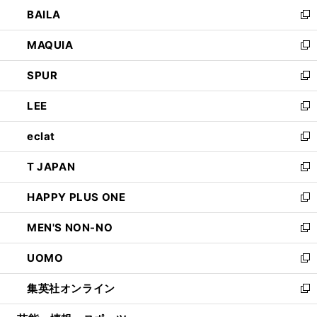
ウ
し
BAILA
く
ィ
い
新
ン
ウ
し
MAQUIA
ド
ィ
い
新
ウ
ン
ウ
し
SPUR
で
ド
ィ
い
新
開
ウ
ン
ウ
し
LEE
く
で
ド
ィ
い
新
開
ウ
ン
ウ
し
eclat
く
で
ド
ィ
い
新
開
ウ
ン
ウ
し
T JAPAN
く
で
ド
ィ
い
新
開
ウ
ン
ウ
し
HAPPY PLUS ONE
く
で
ド
ィ
い
新
開
ウ
ン
ウ
し
MEN'S NON-NO
く
で
ド
ィ
い
新
開
ウ
ン
ウ
し
UOMO
く
で
ド
ィ
い
新
開
ウ
ン
ウ
し
集英社オンライン
く
で
ド
ィ
い
新
開
ウ
ン
ウ
し