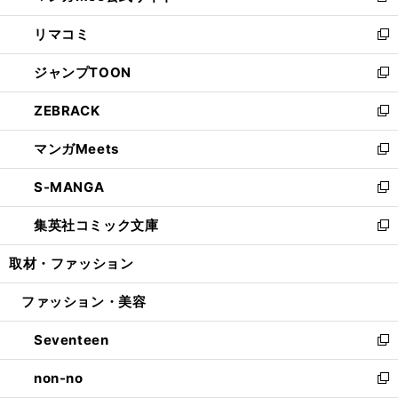
ウ
ン
ウ
し
リマコミ
で
ド
ィ
い
新
開
ウ
ン
ウ
し
ジャンプTOON
く
で
ド
ィ
い
新
開
ウ
ン
ウ
し
ZEBRACK
く
で
ド
ィ
い
新
開
ウ
ン
ウ
し
マンガMeets
く
で
ド
ィ
い
新
開
ウ
ン
ウ
し
S-MANGA
く
で
ド
ィ
い
新
開
ウ
ン
ウ
し
集英社コミック文庫
く
で
ド
ィ
い
新
開
ウ
ン
ウ
し
取材・ファッション
く
で
ド
ィ
い
開
ウ
ン
ウ
ファッション・美容
く
で
ド
ィ
開
ウ
ン
Seventeen
く
で
ド
新
開
ウ
し
non-no
く
で
い
新
開