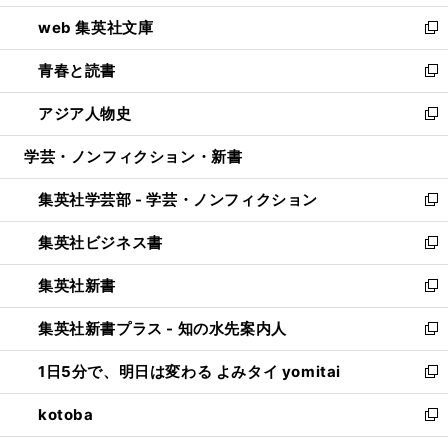
ン
ウ
し
web 集英社文庫
ド
ィ
い
新
ウ
ン
ウ
し
青春と読書
で
ド
ィ
い
新
開
ウ
ン
ウ
し
アジア人物史
く
で
ド
ィ
い
新
開
ウ
ン
ウ
し
学芸・ノンフィクション・新書
く
で
ド
ィ
い
開
ウ
ン
ウ
集英社学芸部 - 学芸・ノンフィクション
く
で
ド
ィ
新
開
ウ
ン
し
集英社ビジネス書
く
で
ド
い
新
開
ウ
ウ
し
集英社新書
く
で
ィ
い
新
開
ン
ウ
し
集英社新書プラス - 知の水先案内人
く
ド
ィ
い
新
ウ
ン
ウ
し
1日5分で、明日は変わる よみタイ yomitai
で
ド
ィ
い
新
開
ウ
ン
ウ
し
kotoba
く
で
ド
ィ
い
新
開
ウ
ン
ウ
し