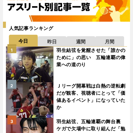
人気記事ランキング
今日
昨日
週間
月間
羽生結弦を覚醒させた「誰かの
1
ために」の思い 五輪連覇の偉
業への道のり
Ｊリーグ開幕戦は白熱の逆転劇
2
だが観客、視聴者にとって「価
値あるイベント」になっていた
か
羽生結弦、五輪連覇の舞台裏
3
ケガで欠場中に取り組んだ「勉