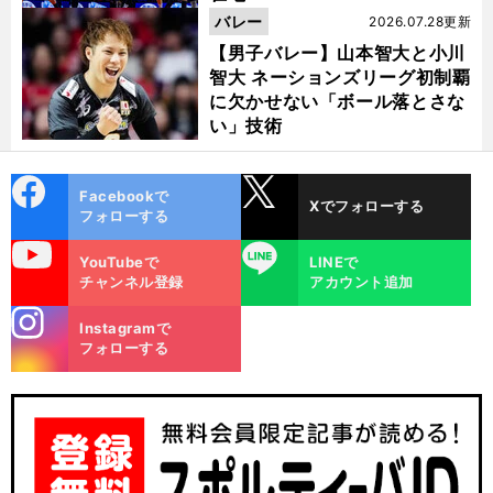
バレー
2026.07.28更新
【男子バレー】山本智大と小川
智大 ネーションズリーグ初制覇
に欠かせない「ボール落とさな
い」技術
cebo
X
Facebookで
Xでフォローする
ok
フォローする
uTube
LINE
YouTubeで
LINEで
チャンネル登録
アカウント追加
stagra
Instagramで
m
フォローする