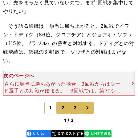
い。先をまったく見ていないので、まず1回戦を集中して
やりたい」
そう語る錦織は、順当に勝ち上がると、2回戦でイワ
ン・ドディグ（86位、クロアチア）とジョアオ・ソウザ
（115位、ブラジル）の勝者と対戦する。ドディグとの対
戦成績は、錦織の3勝1敗で、ソウザとの対戦はまだな
い。
次のページへ
さらに順当に勝ちあがった場合、3回戦からはシー
ド選手との対戦が始まる。 3回戦では、第30シー
ドのサンチアゴ・ヒラルド（32位、コロンビア）
との対戦が予想され、過去の成績は錦織の6勝1
次
1
2
3
のページへ
敗。4回戦で
1 / 3
いいね
Xでポストする
LINEで送る
line
faceboo
x
k