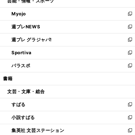
芸能・情報・スポーツ
く
で
ド
ィ
い
開
ウ
ン
ウ
Myojo
く
で
ド
ィ
新
開
ウ
ン
し
週プレNEWS
く
で
ド
い
新
開
ウ
ウ
し
週プレ グラジャパ!
く
で
ィ
い
新
開
ン
ウ
し
Sportiva
く
ド
ィ
い
新
ウ
ン
ウ
し
パラスポ
で
ド
ィ
い
新
開
ウ
ン
ウ
し
書籍
く
で
ド
ィ
い
開
ウ
ン
ウ
文芸・文庫・総合
く
で
ド
ィ
開
ウ
ン
すばる
く
で
ド
新
開
ウ
し
小説すばる
く
で
い
新
開
ウ
し
集英社 文芸ステーション
く
ィ
い
新