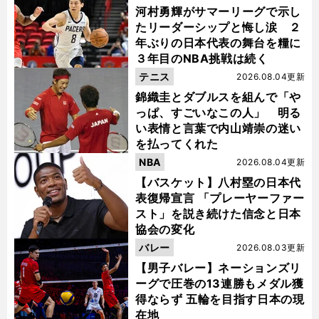
河村勇輝がサマーリーグで示し
たリーダーシップと悔し涙 ２
年ぶりの日本代表の舞台を糧に
３年目のNBA挑戦は続く
テニス
2026.08.04更新
錦織圭とダブルスを組んで「や
っぱ、すごいなこの人」 明る
い表情と言葉で内山靖崇の迷い
を払ってくれた
NBA
2026.08.04更新
【バスケット】八村塁の日本代
表復帰宣言 「プレーヤーファー
スト」を説き続けた信念と日本
協会の変化
バレー
2026.08.03更新
【男子バレー】ネーションズリ
ーグで圧巻の13連勝もメダル獲
得ならず 五輪を目指す日本の現
在地