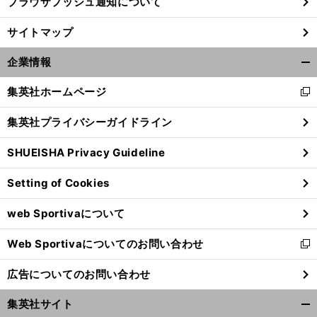
ブラウザプッシュ通知について
、
前
サイトマップ
歳の所信表明
へ
25
企業情報
開
く/
集英社ホームページ
新
閉
し
じ
集英社プライバシーガイドライン
い
る
ウ
SHUEISHA Privacy Guideline
ィ
ン
Setting of Cookies
ド
ウ
web Sportivaについて
で
開
Web Sportivaについてのお問い合わせ
く
新
し
広告についてのお問い合わせ
い
ウ
集英社サイト
ィ
開