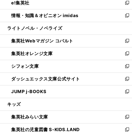
e!集英社
く
で
ド
ィ
い
新
開
ウ
ン
ウ
し
情報・知識＆オピニオン imidas
く
で
ド
ィ
い
新
開
ウ
ン
ウ
し
ライトノベル・ノベライズ
く
で
ド
ィ
い
開
ウ
ン
ウ
集英社Webマガジン コバルト
く
で
ド
ィ
新
開
ウ
ン
し
集英社オレンジ文庫
く
で
ド
い
新
開
ウ
ウ
し
シフォン文庫
く
で
ィ
い
新
開
ン
ウ
し
ダッシュエックス文庫公式サイト
く
ド
ィ
い
新
ウ
ン
ウ
し
JUMP j-BOOKS
で
ド
ィ
い
新
開
ウ
ン
ウ
し
キッズ
く
で
ド
ィ
い
開
ウ
ン
ウ
集英社みらい文庫
く
で
ド
ィ
新
開
ウ
ン
し
集英社の児童図書 S-KIDS.LAND
く
で
ド
い
新