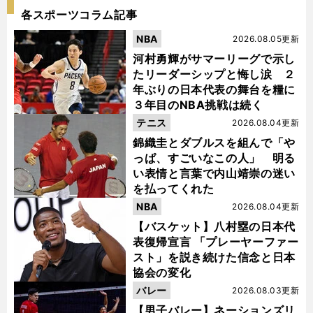
各スポーツコラム記事
NBA
2026.08.05更新
河村勇輝がサマーリーグで示し
たリーダーシップと悔し涙 ２
年ぶりの日本代表の舞台を糧に
３年目のNBA挑戦は続く
テニス
2026.08.04更新
錦織圭とダブルスを組んで「や
っぱ、すごいなこの人」 明る
い表情と言葉で内山靖崇の迷い
を払ってくれた
NBA
2026.08.04更新
【バスケット】八村塁の日本代
表復帰宣言 「プレーヤーファー
スト」を説き続けた信念と日本
協会の変化
バレー
2026.08.03更新
【男子バレー】ネーションズリ