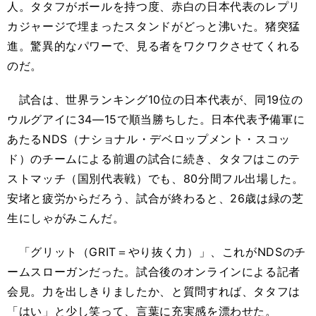
人。タタフがボールを持つ度、赤白の日本代表のレプリ
カジャージで埋まったスタンドがどっと沸いた。猪突猛
進。驚異的なパワーで、見る者をワクワクさせてくれる
のだ。
試合は、世界ランキング10位の日本代表が、同19位の
ウルグアイに34―15で順当勝ちした。日本代表予備軍に
あたるNDS（ナショナル・デベロップメント・スコッ
ド）のチームによる前週の試合に続き、タタフはこのテ
ストマッチ（国別代表戦）でも、80分間フル出場した。
安堵と疲労からだろう、試合が終わると、26歳は緑の芝
生にしゃがみこんだ。
「グリット（GRIT＝やり抜く力）」、これがNDSのチ
ームスローガンだった。試合後のオンラインによる記者
会見。力を出しきりましたか、と質問すれば、タタフは
「はい」と少し笑って、言葉に充実感を漂わせた。