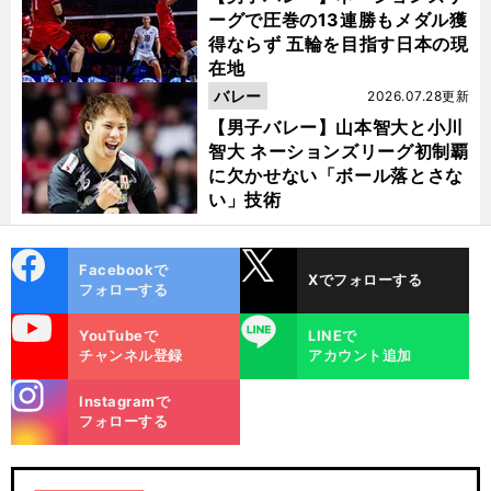
ーグで圧巻の13連勝もメダル獲
得ならず 五輪を目指す日本の現
在地
バレー
2026.07.28更新
【男子バレー】山本智大と小川
智大 ネーションズリーグ初制覇
に欠かせない「ボール落とさな
い」技術
cebo
X
Facebookで
Xでフォローする
ok
フォローする
ヤ
。
uTube
LINE
前
YouTubeで
LINEで
へ
チャンネル登録
アカウント追加
stagra
Instagramで
m
フォローする