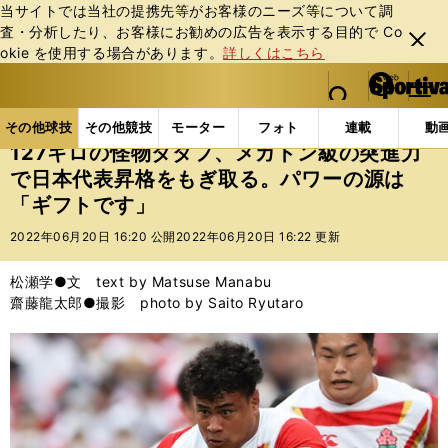
当サイトでは当社の提携先等がお客様のニーズ等について調
査・分析したり、お客様にお勧めの広告を表⽰する⽬的で Co
閉じ
okie を使⽤する場合があります。
詳しくはこちら
る
マイペ
web Sportiva (webスポルティーバ)
検索
メニュ
we
ー
その他球技の記事一覧
ラグビー
127キロの怪物タ
b
ジ
その他球技
その他競技
モーター
フォト
連載
動
ス
127キロの怪物タタフ、メガトン級の突進力
ポ
で日本代表昇格をもぎ取る。パワーの源は
ル
「ギフトです」
テ
ィ
2022年06月20日 16:20 公開
2022年06月20日 16:22 更新
ー
バ
松瀬学●文 text by Matsuse Manabu
齋藤龍太郎●撮影 photo by Saito Ryutaro