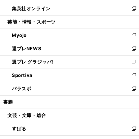
開
ウ
ン
ウ
し
集英社オンライン
く
で
ド
ィ
い
新
開
ウ
ン
ウ
し
芸能・情報・スポーツ
く
で
ド
ィ
い
開
ウ
ン
ウ
Myojo
く
で
ド
ィ
新
開
ウ
ン
し
週プレNEWS
く
で
ド
い
新
開
ウ
ウ
し
週プレ グラジャパ!
く
で
ィ
い
新
開
ン
ウ
し
Sportiva
く
ド
ィ
い
新
ウ
ン
ウ
し
パラスポ
で
ド
ィ
い
新
開
ウ
ン
ウ
し
書籍
く
で
ド
ィ
い
開
ウ
ン
ウ
文芸・文庫・総合
く
で
ド
ィ
開
ウ
ン
すばる
く
で
ド
新
開
ウ
し