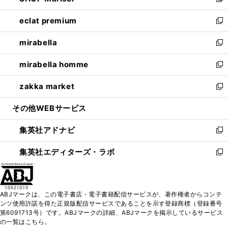
い
新
開
ウ
ン
ウ
し
eclat premium
く
で
ド
ィ
い
新
開
ウ
ン
ウ
し
mirabella
く
で
ド
ィ
い
新
開
ウ
ン
ウ
し
mirabella homme
く
で
ド
ィ
い
新
開
ウ
ン
ウ
し
zakka market
く
で
ド
ィ
い
新
開
ウ
ン
ウ
し
その他WEBサービス
く
で
ド
ィ
い
開
ウ
ン
ウ
集英社アドナビ
く
で
ド
ィ
新
開
ウ
ン
し
集英社エディターズ・ラボ
く
で
ド
い
新
開
ウ
ウ
し
く
で
ィ
い
開
ン
ウ
ABJマークは、この電子書店・電子書籍配信サービスが、著作権者からコンテ
く
ド
ィ
ンツ使用許諾を得た正規版配信サービスであることを示す登録商標（登録番号
ウ
ン
第6091713号）です。ABJマークの詳細、ABJマークを掲示しているサービス
で
ド
の一覧はこちら。