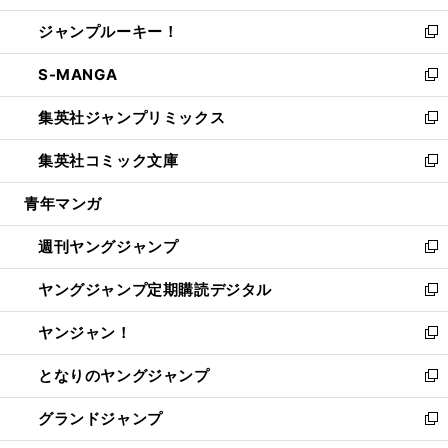
開
ウ
ン
ウ
し
ジャンプルーキー！
く
で
ド
ィ
い
新
開
ウ
ン
ウ
し
S-MANGA
く
で
ド
ィ
い
新
開
ウ
ン
ウ
し
集英社ジャンプリミックス
く
で
ド
ィ
い
新
開
ウ
ン
ウ
し
集英社コミック文庫
く
で
ド
ィ
い
新
開
ウ
ン
ウ
し
青年マンガ
く
で
ド
ィ
い
開
ウ
ン
ウ
週刊ヤングジャンプ
く
で
ド
ィ
新
開
ウ
ン
し
ヤングジャンプ定期購読デジタル
く
で
ド
い
新
開
ウ
ウ
し
ヤンジャン！
く
で
ィ
い
新
開
ン
ウ
し
となりのヤングジャンプ
く
ド
ィ
い
新
ウ
ン
ウ
し
グランドジャンプ
で
ド
ィ
い
新
開
ウ
ン
ウ
し