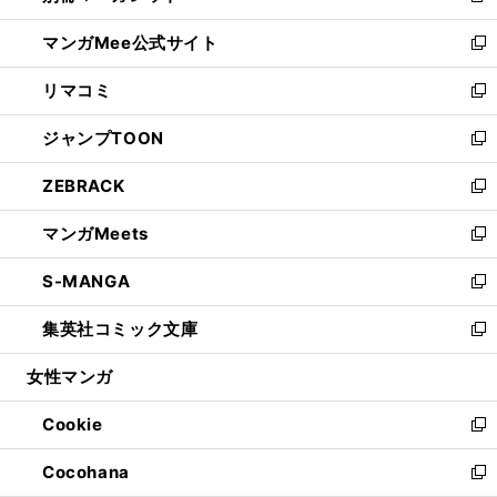
開
ン
ウ
し
マンガMee公式サイト
く
ド
ィ
い
新
ウ
ン
ウ
し
リマコミ
で
ド
ィ
い
新
開
ウ
ン
ウ
し
ジャンプTOON
く
で
ド
ィ
い
新
開
ウ
ン
ウ
し
ZEBRACK
く
で
ド
ィ
い
新
開
ウ
ン
ウ
し
マンガMeets
く
で
ド
ィ
い
新
開
ウ
ン
ウ
し
S-MANGA
く
で
ド
ィ
い
新
開
ウ
ン
ウ
し
集英社コミック文庫
く
で
ド
ィ
い
新
開
ウ
ン
ウ
し
女性マンガ
く
で
ド
ィ
い
開
ウ
ン
ウ
Cookie
く
で
ド
ィ
新
開
ウ
ン
し
Cocohana
く
で
ド
い
新
開
ウ