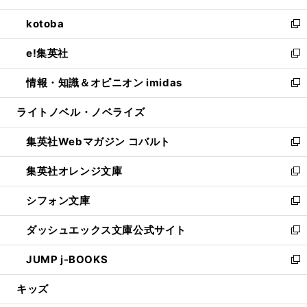
開
ウ
ン
ウ
し
kotoba
く
で
ド
ィ
い
新
開
ウ
ン
ウ
し
e!集英社
く
で
ド
ィ
い
新
開
ウ
ン
ウ
し
情報・知識＆オピニオン imidas
く
で
ド
ィ
い
新
開
ウ
ン
ウ
し
ライトノベル・ノベライズ
く
で
ド
ィ
い
開
ウ
ン
ウ
集英社Webマガジン コバルト
く
で
ド
ィ
新
開
ウ
ン
し
集英社オレンジ文庫
く
で
ド
い
新
開
ウ
ウ
し
シフォン文庫
く
で
ィ
い
新
開
ン
ウ
し
ダッシュエックス文庫公式サイト
く
ド
ィ
い
新
ウ
ン
ウ
し
JUMP j-BOOKS
で
ド
ィ
い
新
開
ウ
ン
ウ
し
キッズ
く
で
ド
ィ
い
開
ウ
ン
ウ