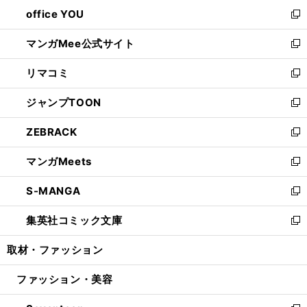
ウ
し
office YOU
く
で
ィ
い
新
開
ン
ウ
し
マンガMee公式サイト
く
ド
ィ
い
新
ウ
ン
ウ
し
リマコミ
で
ド
ィ
い
新
開
ウ
ン
ウ
し
ジャンプTOON
く
で
ド
ィ
い
新
開
ウ
ン
ウ
し
ZEBRACK
く
で
ド
ィ
い
新
開
ウ
ン
ウ
し
マンガMeets
く
で
ド
ィ
い
新
開
ウ
ン
ウ
し
S-MANGA
く
で
ド
ィ
い
新
開
ウ
ン
ウ
し
集英社コミック文庫
く
で
ド
ィ
い
新
開
ウ
ン
ウ
し
取材・ファッション
く
で
ド
ィ
い
開
ウ
ン
ウ
ファッション・美容
く
で
ド
ィ
開
ウ
ン