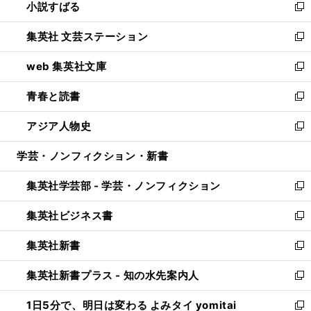
小説すばる
く
で
い
新
開
ウ
し
集英社 文芸ステーション
く
ィ
い
新
ン
ウ
し
web 集英社文庫
ド
ィ
い
新
ウ
ン
ウ
し
青春と読書
で
ド
ィ
い
新
開
ウ
ン
ウ
し
アジア人物史
く
で
ド
ィ
い
新
開
ウ
ン
ウ
し
学芸・ノンフィクション・新書
く
で
ド
ィ
い
開
ウ
ン
ウ
集英社学芸部 - 学芸・ノンフィクション
く
で
ド
ィ
新
開
ウ
ン
し
集英社ビジネス書
く
で
ド
い
新
開
ウ
ウ
し
集英社新書
く
で
ィ
い
新
開
ン
ウ
し
集英社新書プラス - 知の水先案内人
く
ド
ィ
い
新
ウ
ン
ウ
し
1日5分で、明日は変わる よみタイ yomitai
で
ド
ィ
い
新