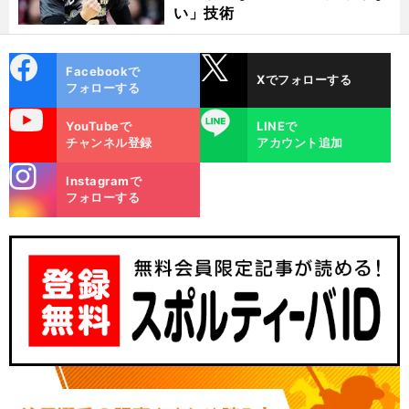
い」技術
cebo
X
Facebookで
Xでフォローする
ok
フォローする
uTube
LINE
YouTubeで
LINEで
チャンネル登録
アカウント追加
stagra
Instagramで
m
フォローする