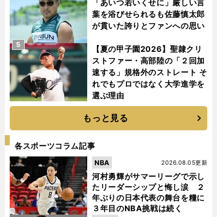
「あいつ若いくせに」厳しい言
葉を浴びせられるも佐藤慎太郎
が貫いた誇りとファンへの思い
5
【夏の甲子園2026】聖隷クリ
ストファー・高部陸の「２回加
速する」規格外のストレート そ
れでもプロではなく大学進学を
選ぶ理由
もっと見る
各スポーツコラム記事
NBA
2026.08.05更新
河村勇輝がサマーリーグで示し
たリーダーシップと悔し涙 ２
年ぶりの日本代表の舞台を糧に
３年目のNBA挑戦は続く