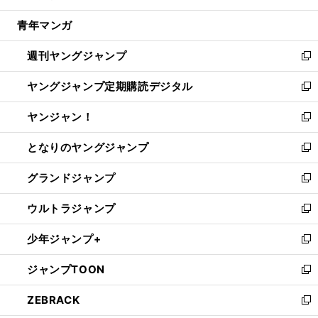
開
ウ
ン
ウ
し
青年マンガ
く
で
ド
ィ
い
開
ウ
ン
ウ
週刊ヤングジャンプ
く
で
ド
ィ
新
開
ウ
ン
し
ヤングジャンプ定期購読デジタル
く
で
ド
い
新
開
ウ
ウ
し
ヤンジャン！
く
で
ィ
い
新
開
ン
ウ
し
となりのヤングジャンプ
く
ド
ィ
い
新
ウ
ン
ウ
し
グランドジャンプ
で
ド
ィ
い
新
開
ウ
ン
ウ
し
ウルトラジャンプ
く
で
ド
ィ
い
新
開
ウ
ン
ウ
し
少年ジャンプ+
く
で
ド
ィ
い
新
開
ウ
ン
ウ
し
ジャンプTOON
く
で
ド
ィ
い
新
開
ウ
ン
ウ
し
ZEBRACK
く
で
ド
ィ
い
新
開
ウ
ン
ウ
し