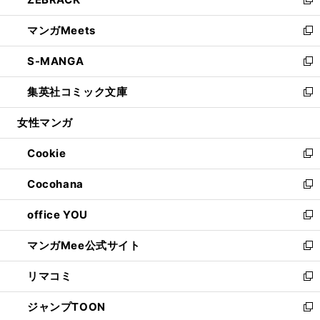
ド
ィ
い
新
開
ウ
ン
ウ
し
マンガMeets
く
で
ド
ィ
い
新
開
ウ
ン
ウ
し
S-MANGA
く
で
ド
ィ
い
新
開
ウ
ン
ウ
し
集英社コミック文庫
く
で
ド
ィ
い
新
開
ウ
ン
ウ
し
女性マンガ
く
で
ド
ィ
い
開
ウ
ン
ウ
Cookie
く
で
ド
ィ
新
開
ウ
ン
し
Cocohana
く
で
ド
い
新
開
ウ
ウ
し
office YOU
く
で
ィ
い
新
開
ン
ウ
し
マンガMee公式サイト
く
ド
ィ
い
新
ウ
ン
ウ
し
リマコミ
で
ド
ィ
い
新
開
ウ
ン
ウ
し
ジャンプTOON
く
で
ド
ィ
い
新