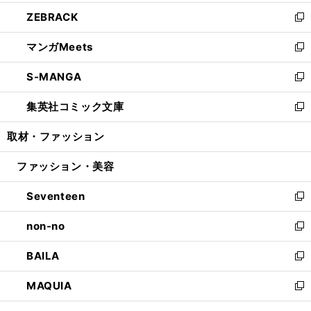
開
ウ
ン
ウ
し
ZEBRACK
く
で
ド
ィ
い
新
開
ウ
ン
ウ
し
マンガMeets
く
で
ド
ィ
い
新
開
ウ
ン
ウ
し
S-MANGA
く
で
ド
ィ
い
新
開
ウ
ン
ウ
し
集英社コミック文庫
く
で
ド
ィ
い
新
開
ウ
ン
ウ
し
取材・ファッション
く
で
ド
ィ
い
開
ウ
ン
ウ
ファッション・美容
く
で
ド
ィ
開
ウ
ン
Seventeen
く
で
ド
新
開
ウ
し
non-no
く
で
い
新
開
ウ
し
BAILA
く
ィ
い
新
ン
ウ
し
MAQUIA
ド
ィ
い
新
ウ
ン
ウ
し