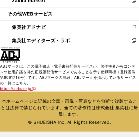
zakka market
く
で
ド
ィ
い
新
開
ウ
ン
ウ
し
その他WEBサービス
く
で
ド
ィ
い
開
ウ
ン
ウ
集英社アドナビ
く
で
ド
ィ
新
開
ウ
ン
し
集英社エディターズ・ラボ
く
で
ド
い
新
開
ウ
ウ
し
く
で
ィ
い
開
ン
ウ
ABJマークは、この電子書店・電子書籍配信サービスが、著作権者からコンテ
く
ド
ィ
ンツ使用許諾を得た正規版配信サービスであることを示す登録商標（登録番号
ウ
ン
第6091713号）です。ABJマークの詳細、ABJマークを掲示しているサービス
で
ド
の一覧はこちら。
開
ウ
https://aebs.or.jp/
新
く
で
し
い
開
本ホームページに記載の文章・画像・写真などを無断で複製するこ
ウ
く
とは法律で禁じられています。全ての著作権は株式会社 集英社に帰
ィ
属します。
ン
ド
© SHUEISHA Inc. All Rights Reserved.
ウ
で
開
く