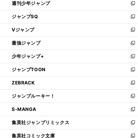
週刊少年ジャンプ
く
新
し
ジャンプSQ
い
新
ウ
し
Vジャンプ
ィ
い
新
ン
ウ
し
最強ジャンプ
ド
ィ
い
新
ウ
ン
ウ
し
少年ジャンプ+
で
ド
ィ
い
新
開
ウ
ン
ウ
し
ジャンプTOON
く
で
ド
ィ
い
新
開
ウ
ン
ウ
し
ZEBRACK
く
で
ド
ィ
い
新
開
ウ
ン
ウ
し
ジャンプルーキー！
く
で
ド
ィ
い
新
開
ウ
ン
ウ
し
S-MANGA
く
で
ド
ィ
い
新
開
ウ
ン
ウ
し
集英社ジャンプリミックス
く
で
ド
ィ
い
新
開
ウ
ン
ウ
し
集英社コミック文庫
く
で
ド
ィ
い
新