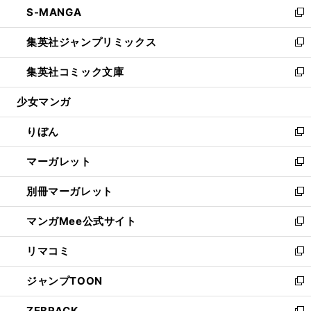
S-MANGA
く
で
ド
ィ
い
新
開
ウ
ン
ウ
し
集英社ジャンプリミックス
く
で
ド
ィ
い
新
開
ウ
ン
ウ
し
集英社コミック文庫
く
で
ド
ィ
い
新
開
ウ
ン
ウ
し
少女マンガ
く
で
ド
ィ
い
開
ウ
ン
ウ
りぼん
く
で
ド
ィ
新
開
ウ
ン
し
マーガレット
く
で
ド
い
新
開
ウ
ウ
し
別冊マーガレット
く
で
ィ
い
新
開
ン
ウ
し
マンガMee公式サイト
く
ド
ィ
い
新
ウ
ン
ウ
し
リマコミ
で
ド
ィ
い
新
開
ウ
ン
ウ
し
ジャンプTOON
く
で
ド
ィ
い
新
開
ウ
ン
ウ
し
ZEBRACK
く
で