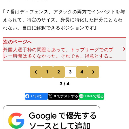
｢７番はディフェンス、アタックの両方でインパクトを与
えられて、特定のサイズ、身長に特化した部分にとらわ
れない。自由に解釈できるポジションです｣
次のページへ
外国人選手枠の問題もあって、トップリーグでのプ
レー時間は多くなかった。それでも、得意とするタ
ックルやジャッカル、さらにはアタックで鋭いラン
を見せて会場を沸かせてくれた。今後はオーストラ
次
1
2
3
4
のページへ
のページへ
リアに戻ってプレ
前
3 / 4
いいね
Xでポストする
LINEで送る
line
faceboo
x
k