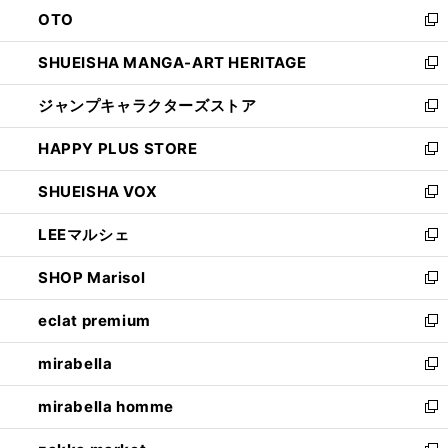
ン
OTO
で
ド
新
開
ウ
し
SHUEISHA MANGA-ART HERITAGE
く
で
い
新
開
ウ
し
ジャンプキャラクターズストア
く
ィ
い
新
ン
ウ
し
HAPPY PLUS STORE
ド
ィ
い
新
ウ
ン
ウ
し
SHUEISHA VOX
で
ド
ィ
い
新
開
ウ
ン
ウ
し
LEEマルシェ
く
で
ド
ィ
い
新
開
ウ
ン
ウ
し
SHOP Marisol
く
で
ド
ィ
い
新
開
ウ
ン
ウ
し
eclat premium
く
で
ド
ィ
い
新
開
ウ
ン
ウ
し
mirabella
く
で
ド
ィ
い
新
開
ウ
ン
ウ
し
mirabella homme
く
で
ド
ィ
い
新
開
ウ
ン
ウ
し