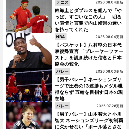
テニス
2026.08.04更新
錦織圭とダブルスを組んで「や
っぱ、すごいなこの人」 明る
い表情と言葉で内山靖崇の迷い
を払ってくれた
NBA
2026.08.04更新
【バスケット】八村塁の日本代
表復帰宣言 「プレーヤーファー
スト」を説き続けた信念と日本
協会の変化
バレー
2026.08.03更新
【男子バレー】ネーションズリ
ーグで圧巻の13連勝もメダル獲
得ならず 五輪を目指す日本の現
在地
バレー
2026.07.28更新
【男子バレー】山本智大と小川
智大 ネーションズリーグ初制覇
に欠かせない「ボール落とさな