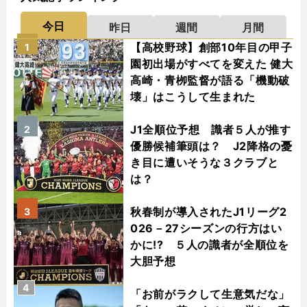
今日
昨日
週間
月間
【高校野球】創部10年目の甲子
1
園初出場がすべてを変えた 健大
高崎・青栁監督が語る「機動破
壊」はこうして生まれた
J1全順位予想 識者５人が推す
2
優勝候補筆頭は？ J2降格の憂
き目に遭いそうな３クラブと
は？
秋春制が導入されたJ1リーグ2
3
026－27シーズンの行方はい
かに!? ５人の識者が全順位を
大胆予想
4
「お前がラクして生意気だな」