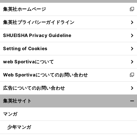
へ
く/
集英社ホームページ
新
閉
し
じ
集英社プライバシーガイドライン
い
る
ウ
SHUEISHA Privacy Guideline
ィ
ン
Setting of Cookies
ド
ウ
web Sportivaについて
で
開
Web Sportivaについてのお問い合わせ
く
新
し
広告についてのお問い合わせ
い
ウ
集英社サイト
ィ
開
ン
く/
マンガ
ド
閉
ウ
じ
少年マンガ
で
る
開