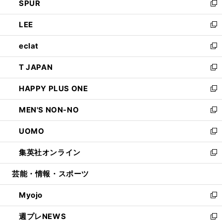
SPUR
で
ド
ィ
い
新
開
ウ
ン
ウ
し
LEE
く
で
ド
ィ
い
新
開
ウ
ン
ウ
し
eclat
く
で
ド
ィ
い
新
開
ウ
ン
ウ
し
T JAPAN
く
で
ド
ィ
い
新
開
ウ
ン
ウ
し
HAPPY PLUS ONE
く
で
ド
ィ
い
新
開
ウ
ン
ウ
し
MEN'S NON-NO
く
で
ド
ィ
い
新
開
ウ
ン
ウ
し
UOMO
く
で
ド
ィ
い
新
開
ウ
ン
ウ
し
集英社オンライン
く
で
ド
ィ
い
新
開
ウ
ン
ウ
し
芸能・情報・スポーツ
く
で
ド
ィ
い
開
ウ
ン
ウ
Myojo
く
で
ド
ィ
新
開
ウ
ン
し
週プレNEWS
く
で
ド
い
新