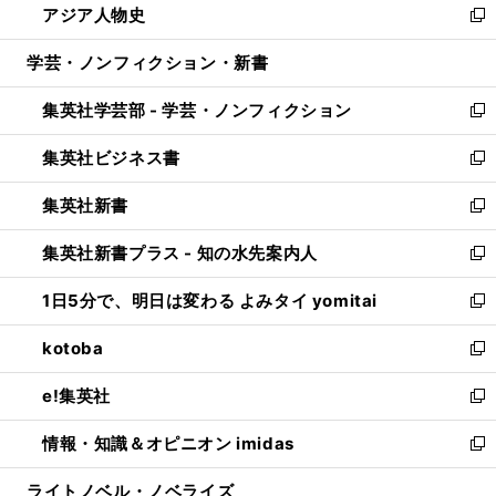
アジア人物史
く
で
ド
ィ
い
新
開
ウ
ン
ウ
し
学芸・ノンフィクション・新書
く
で
ド
ィ
い
開
ウ
ン
ウ
集英社学芸部 - 学芸・ノンフィクション
く
で
ド
ィ
新
開
ウ
ン
し
集英社ビジネス書
く
で
ド
い
新
開
ウ
ウ
し
集英社新書
く
で
ィ
い
新
開
ン
ウ
し
集英社新書プラス - 知の水先案内人
く
ド
ィ
い
新
ウ
ン
ウ
し
1日5分で、明日は変わる よみタイ yomitai
で
ド
ィ
い
新
開
ウ
ン
ウ
し
kotoba
く
で
ド
ィ
い
新
開
ウ
ン
ウ
し
e!集英社
く
で
ド
ィ
い
新
開
ウ
ン
ウ
し
情報・知識＆オピニオン imidas
く
で
ド
ィ
い
新
開
ウ
ン
ウ
し
ライトノベル・ノベライズ
く
で
ド
ィ
い