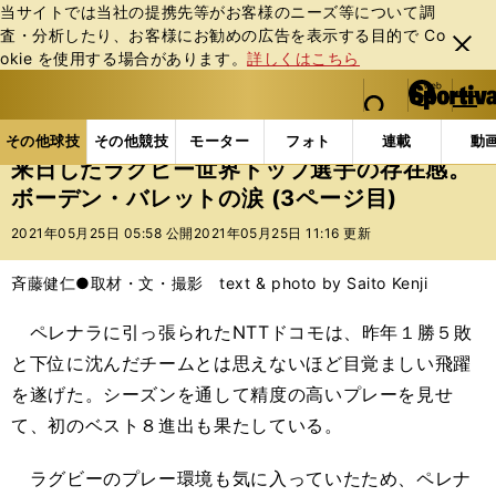
当サイトでは当社の提携先等がお客様のニーズ等について調
査・分析したり、お客様にお勧めの広告を表⽰する⽬的で Co
閉じ
okie を使⽤する場合があります。
詳しくはこちら
る
マイペ
web Sportiva (webスポルティーバ)
検索
メニュ
we
ー
その他球技の記事一覧
ラグビー
来日したラグビー
b
ジ
その他球技
その他競技
モーター
フォト
連載
動
ス
来日したラグビー世界トップ選手の存在感。
ポ
ボーデン・バレットの涙 (3ページ目)
ル
テ
2021年05月25日 05:58 公開
2021年05月25日 11:16 更新
ィ
ー
斉藤健仁●取材・文・撮影 text & photo by Saito Kenji
バ
ペレナラに引っ張られたNTTドコモは、昨年１勝５敗
と下位に沈んだチームとは思えないほど目覚ましい飛躍
を遂げた。シーズンを通して精度の高いプレーを見せ
て、初のベスト８進出も果たしている。
ラグビーのプレー環境も気に入っていたため、ペレナ