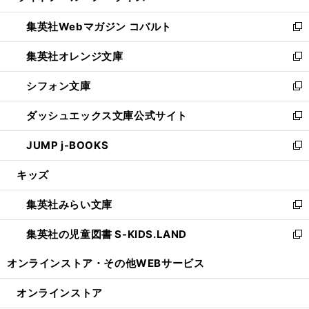
開
ウ
ン
ウ
集英社Webマガジン コバルト
く
で
ド
ィ
新
開
ウ
ン
し
集英社オレンジ文庫
く
で
ド
い
新
開
ウ
ウ
し
シフォン文庫
く
で
ィ
い
新
開
ン
ウ
し
ダッシュエックス文庫公式サイト
く
ド
ィ
い
新
ウ
ン
ウ
し
JUMP j-BOOKS
で
ド
ィ
い
新
開
ウ
ン
ウ
し
キッズ
く
で
ド
ィ
い
開
ウ
ン
ウ
集英社みらい文庫
く
で
ド
ィ
新
開
ウ
ン
し
集英社の児童図書 S-KIDS.LAND
く
で
ド
い
新
開
ウ
ウ
し
オンラインストア・
その他WEBサービス
く
で
ィ
い
開
ン
ウ
オンラインストア
く
ド
ィ
ウ