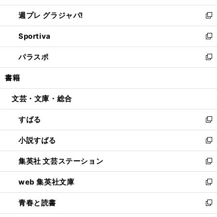
開
ウ
ウ
し
週プレ グラジャパ!
く
で
ィ
い
新
開
ン
ウ
し
Sportiva
く
ド
ィ
い
新
ウ
ン
ウ
し
パラスポ
で
ド
ィ
い
新
開
ウ
ン
ウ
し
書籍
く
で
ド
ィ
い
開
ウ
ン
ウ
文芸・文庫・総合
く
で
ド
ィ
開
ウ
ン
すばる
く
で
ド
新
開
ウ
し
小説すばる
く
で
い
新
開
ウ
し
集英社 文芸ステーション
く
ィ
い
新
ン
ウ
し
web 集英社文庫
ド
ィ
い
新
ウ
ン
ウ
し
青春と読書
で
ド
ィ
い
新
開
ウ
ン
ウ
し