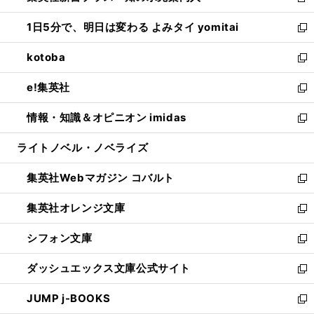
新
ウ
ン
ウ
し
1日5分で、明日は変わる よみタイ yomitai
で
ド
ィ
い
新
開
ウ
ン
ウ
し
kotoba
く
で
ド
ィ
い
新
開
ウ
ン
ウ
し
e!集英社
く
で
ド
ィ
い
新
開
ウ
ン
ウ
し
情報・知識＆オピニオン imidas
く
で
ド
ィ
い
新
開
ウ
ン
ウ
し
ライトノベル・ノベライズ
く
で
ド
ィ
い
開
ウ
ン
ウ
集英社Webマガジン コバルト
く
で
ド
ィ
新
開
ウ
ン
し
集英社オレンジ文庫
く
で
ド
い
新
開
ウ
ウ
し
シフォン文庫
く
で
ィ
い
新
開
ン
ウ
し
ダッシュエックス文庫公式サイト
く
ド
ィ
い
新
ウ
ン
ウ
し
JUMP j-BOOKS
で
ド
ィ
い
新
開