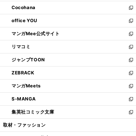
開
ウ
ン
し
Cocohana
く
で
ド
い
新
開
ウ
ウ
し
office YOU
く
で
ィ
い
新
開
ン
ウ
し
マンガMee公式サイト
く
ド
ィ
い
新
ウ
ン
ウ
し
リマコミ
で
ド
ィ
い
新
開
ウ
ン
ウ
し
ジャンプTOON
く
で
ド
ィ
い
新
開
ウ
ン
ウ
し
ZEBRACK
く
で
ド
ィ
い
新
開
ウ
ン
ウ
し
マンガMeets
く
で
ド
ィ
い
新
開
ウ
ン
ウ
し
S-MANGA
く
で
ド
ィ
い
新
開
ウ
ン
ウ
し
集英社コミック文庫
く
で
ド
ィ
い
新
開
ウ
ン
ウ
し
取材・ファッション
く
で
ド
ィ
い
開
ウ
ン
ウ