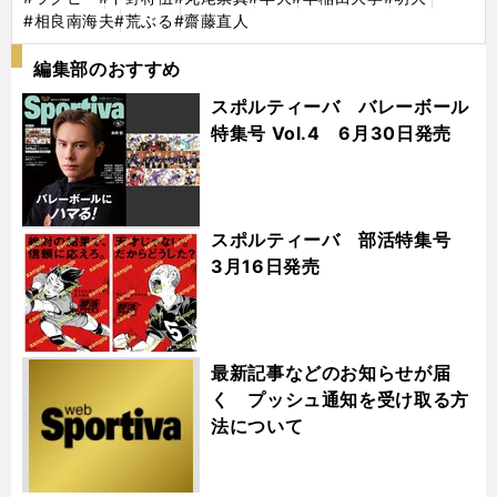
#相良南海夫
#荒ぶる
#齋藤直人
編集部のおすすめ
スポルティーバ バレーボール
特集号 Vol.4 6月30日発売
スポルティーバ 部活特集号
3月16日発売
最新記事などのお知らせが届
く プッシュ通知を受け取る方
法について