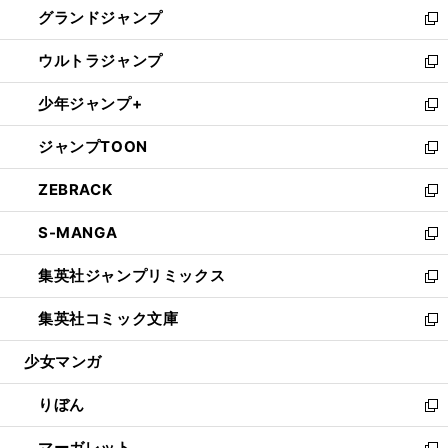
し
グランドジャンプ
で
ド
ィ
い
新
開
ウ
ン
ウ
し
ウルトラジャンプ
く
で
ド
ィ
い
新
開
ウ
ン
ウ
し
少年ジャンプ+
く
で
ド
ィ
い
新
開
ウ
ン
ウ
し
ジャンプTOON
く
で
ド
ィ
い
新
開
ウ
ン
ウ
し
ZEBRACK
く
で
ド
ィ
い
新
開
ウ
ン
ウ
し
S-MANGA
く
で
ド
ィ
い
新
開
ウ
ン
ウ
し
集英社ジャンプリミックス
く
で
ド
ィ
い
新
開
ウ
ン
ウ
し
集英社コミック文庫
く
で
ド
ィ
い
新
開
ウ
ン
ウ
し
少女マンガ
く
で
ド
ィ
い
開
ウ
ン
ウ
りぼん
く
で
ド
ィ
新
開
ウ
ン
し
マーガレット
く