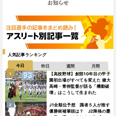
人気記事ランキング
今日
昨日
週間
月間
【高校野球】創部10年目の甲子
1
園初出場がすべてを変えた 健大
高崎・青栁監督が語る「機動破
壊」はこうして生まれた
J1全順位予想 識者５人が推す
2
優勝候補筆頭は？ J2降格の憂