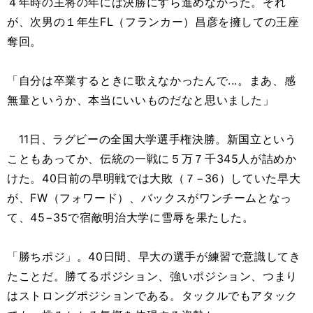
４年時の主将の年には決勝にすら進めなかった。それ
が、次男の１年生FL（フランカー）昌彦を擁しての王座
奪回。
「自分は卒業するときに歌えなかったんで...。まあ、感
無量というか、本当にいいものだなと思いました」
11日、ラグビーの全国大学選手権決勝。新国立という
こともあってか、伝統の一戦に５万７千345人が詰めか
けた。40日前の早明戦では大敗（７−36）していた早大
が、FW（フォワード）、バックスがワンチームとなっ
て、45−35で宿敵明治大学に雪辱を果たした。
「勝ちポジ」。40日間、早大の選手が練習で意識してき
たことだ。勝てるポジション、強いポジション、つまり
はストロングポジションである。タックルでもアタック