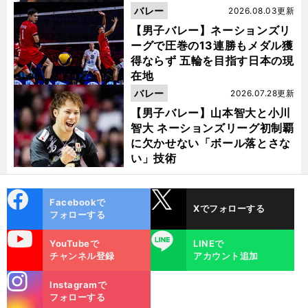
バレー
2026.08.03更新
【男子バレー】ネーションズリ
ーグで圧巻の13連勝もメダル獲
得ならず 五輪を目指す日本の現
在地
バレー
2026.07.28更新
【男子バレー】山本智大と小川
智大 ネーションズリーグ初制覇
に欠かせない「ボール落とさな
い」技術
cebo
X
Facebookで
Xでフォローする
ok
フォローする
uTube
LINE
YouTubeで
LINEで
チャンネル登録
アカウント追加
stagra
Instagramで
m
フォローする