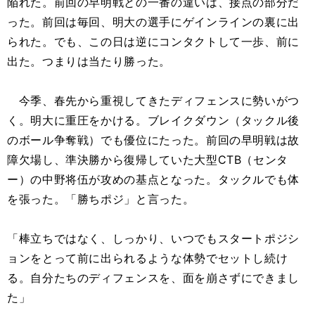
陥れた。前回の早明戦との一番の違いは、接点の部分だ
った。前回は毎回、明大の選手にゲインラインの裏に出
られた。でも、この日は逆にコンタクトして一歩、前に
出た。つまりは当たり勝った。
今季、春先から重視してきたディフェンスに勢いがつ
く。明大に重圧をかける。ブレイクダウン（タックル後
のボール争奪戦）でも優位にたった。前回の早明戦は故
障欠場し、準決勝から復帰していた大型CTB（センタ
ー）の中野将伍が攻めの基点となった。タックルでも体
を張った。「勝ちポジ」と言った。
「棒立ちではなく、しっかり、いつでもスタートポジシ
ョンをとって前に出られるような体勢でセットし続け
る。自分たちのディフェンスを、面を崩さずにできまし
た」