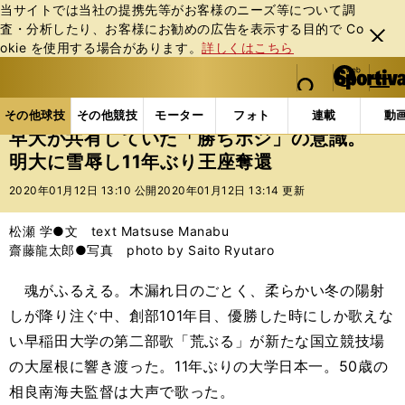
当サイトでは当社の提携先等がお客様のニーズ等について調
査・分析したり、お客様にお勧めの広告を表⽰する⽬的で Co
閉じ
okie を使⽤する場合があります。
詳しくはこちら
る
マイペ
web Sportiva (webスポルティーバ)
検索
メニュ
we
ー
その他球技の記事一覧
ラグビー
早大が共有していた
b
ジ
その他球技
その他競技
モーター
フォト
連載
動
ス
早大が共有していた「勝ちポジ」の意識。
ポ
明大に雪辱し11年ぶり王座奪還
ル
テ
2020年01月12日 13:10 公開
2020年01月12日 13:14 更新
ィ
ー
松瀬 学●文 text Matsuse Manabu
バ
齋藤龍太郎●写真 photo by Saito Ryutaro
魂がふるえる。木漏れ日のごとく、柔らかい冬の陽射
しが降り注ぐ中、創部101年目、優勝した時にしか歌えな
い早稲田大学の第二部歌「荒ぶる」が新たな国立競技場
の大屋根に響き渡った。11年ぶりの大学日本一。50歳の
相良南海夫監督は大声で歌った。