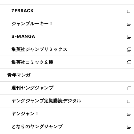
開
ウ
ン
ウ
し
ZEBRACK
く
で
ド
ィ
い
新
開
ウ
ン
ウ
し
ジャンプルーキー！
く
で
ド
ィ
い
新
開
ウ
ン
ウ
し
S-MANGA
く
で
ド
ィ
い
新
開
ウ
ン
ウ
し
集英社ジャンプリミックス
く
で
ド
ィ
い
新
開
ウ
ン
ウ
し
集英社コミック文庫
く
で
ド
ィ
い
新
開
ウ
ン
ウ
し
青年マンガ
く
で
ド
ィ
い
開
ウ
ン
ウ
週刊ヤングジャンプ
く
で
ド
ィ
新
開
ウ
ン
し
ヤングジャンプ定期購読デジタル
く
で
ド
い
新
開
ウ
ウ
し
ヤンジャン！
く
で
ィ
い
新
開
ン
ウ
し
となりのヤングジャンプ
く
ド
ィ
い
新
ウ
ン
ウ