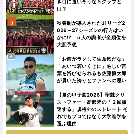
き目に遭いそうな３クラブと
は？
秋春制が導入されたJ1リーグ2
3
026－27シーズンの行方はい
かに!? ５人の識者が全順位を
大胆予想
4
「お前がラクして生意気だな」
「あいつ若いくせに」厳しい言
葉を浴びせられるも佐藤慎太郎
が貫いた誇りとファンへの思い
5
【夏の甲子園2026】聖隷クリ
ストファー・高部陸の「２回加
速する」規格外のストレート そ
れでもプロではなく大学進学を
選ぶ理由