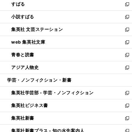
すばる
く
で
ド
新
開
ウ
し
小説すばる
く
で
い
新
開
ウ
し
集英社 文芸ステーション
く
ィ
い
新
ン
ウ
し
web 集英社文庫
ド
ィ
い
新
ウ
ン
ウ
し
青春と読書
で
ド
ィ
い
新
開
ウ
ン
ウ
し
アジア人物史
く
で
ド
ィ
い
新
開
ウ
ン
ウ
し
学芸・ノンフィクション・新書
く
で
ド
ィ
い
開
ウ
ン
ウ
集英社学芸部 - 学芸・ノンフィクション
く
で
ド
ィ
新
開
ウ
ン
し
集英社ビジネス書
く
で
ド
い
新
開
ウ
ウ
し
集英社新書
く
で
ィ
い
新
開
ン
ウ
し
集英社新書プラス - 知の水先案内人
く
ド
ィ
い