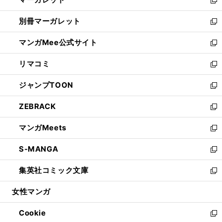
で
ド
い
新
開
ウ
ウ
し
別冊マーガレット
く
で
ィ
い
新
開
ン
ウ
し
マンガMee公式サイト
く
ド
ィ
い
新
ウ
ン
ウ
し
リマコミ
で
ド
ィ
い
新
開
ウ
ン
ウ
し
ジャンプTOON
く
で
ド
ィ
い
新
開
ウ
ン
ウ
し
ZEBRACK
く
で
ド
ィ
い
新
開
ウ
ン
ウ
し
マンガMeets
く
で
ド
ィ
い
新
開
ウ
ン
ウ
し
S-MANGA
く
で
ド
ィ
い
新
開
ウ
ン
ウ
し
集英社コミック文庫
く
で
ド
ィ
い
新
開
ウ
ン
ウ
し
女性マンガ
く
で
ド
ィ
い
開
ウ
ン
ウ
Cookie
く
で
ド
ィ
新