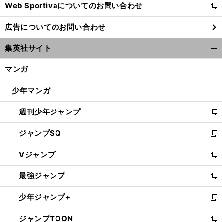
Web Sportivaについてのお問い合わせ
く
新
し
広告についてのお問い合わせ
い
ウ
集英社サイト
ィ
開
ン
く/
マンガ
ド
閉
ウ
じ
少年マンガ
で
る
開
週刊少年ジャンプ
く
新
し
ジャンプSQ
い
新
ウ
し
Vジャンプ
ィ
い
新
ン
ウ
し
最強ジャンプ
ド
ィ
い
新
ウ
ン
ウ
し
少年ジャンプ+
で
ド
ィ
い
新
開
ウ
ン
ウ
し
ジャンプTOON
く
で
ド
ィ
い
新