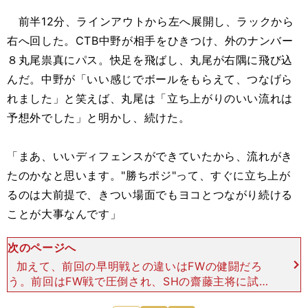
前半12分、ラインアウトから左へ展開し、ラックから
右へ回した。CTB中野が相手をひきつけ、外のナンバー
８丸尾祟真にパス。快足を飛ばし、丸尾が右隅に飛び込
んだ。中野が「いい感じでボールをもらえて、つなげら
れました」と笑えば、丸尾は「立ち上がりのいい流れは
予想外でした」と明かし、続けた。
「まあ、いいディフェンスができていたから、流れがき
たのかなと思います。"勝ちポジ"って、すぐに立ち上が
るのは大前提で、きつい場面でもヨコとつながり続ける
ことが大事なんです」
次のページへ
加えて、前回の早明戦との違いはFWの健闘だろ
う。前回はFW戦で圧倒され、SHの齋藤主将に試合
後、「あまりアタックした覚えがない」と嘆かせ