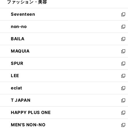
ファッション・美容
く
で
ド
ィ
開
ウ
ン
Seventeen
く
で
ド
新
開
ウ
し
non-no
く
で
い
新
開
ウ
し
BAILA
く
ィ
い
新
ン
ウ
し
MAQUIA
ド
ィ
い
新
ウ
ン
ウ
し
SPUR
で
ド
ィ
い
新
開
ウ
ン
ウ
し
LEE
く
で
ド
ィ
い
新
開
ウ
ン
ウ
し
eclat
く
で
ド
ィ
い
新
開
ウ
ン
ウ
し
T JAPAN
く
で
ド
ィ
い
新
開
ウ
ン
ウ
し
HAPPY PLUS ONE
く
で
ド
ィ
い
新
開
ウ
ン
ウ
し
MEN'S NON-NO
く
で
ド
ィ
い
新