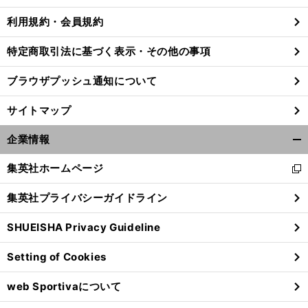
利用規約・会員規約
特定商取引法に基づく表示・その他の事項
ブラウザプッシュ通知について
サイトマップ
企業情報
開
く/
集英社ホームページ
新
閉
し
じ
集英社プライバシーガイドライン
い
る
ウ
SHUEISHA Privacy Guideline
ィ
ン
Setting of Cookies
ド
ウ
web Sportivaについて
で
開