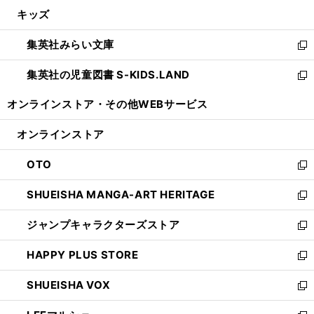
ウ
ン
ウ
し
キッズ
く
で
ド
ィ
い
開
ウ
ン
ウ
集英社みらい文庫
く
で
ド
ィ
新
開
ウ
ン
し
集英社の児童図書 S-KIDS.LAND
く
で
ド
い
新
開
ウ
ウ
し
オンラインストア・
その他WEBサービス
く
で
ィ
い
開
ン
ウ
オンラインストア
く
ド
ィ
ウ
ン
OTO
で
ド
新
開
ウ
し
SHUEISHA MANGA-ART HERITAGE
く
で
い
新
開
ウ
し
ジャンプキャラクターズストア
く
ィ
い
新
ン
ウ
し
HAPPY PLUS STORE
ド
ィ
い
新
ウ
ン
ウ
し
SHUEISHA VOX
で
ド
ィ
い
新
開
ウ
ン
ウ
し