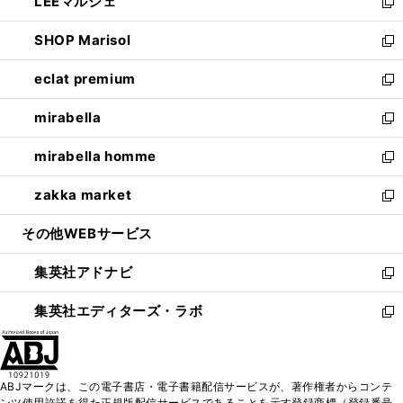
LEEマルシェ
く
で
ド
ィ
い
新
開
ウ
ン
ウ
し
SHOP Marisol
く
で
ド
ィ
い
新
開
ウ
ン
ウ
し
eclat premium
く
で
ド
ィ
い
新
開
ウ
ン
ウ
し
mirabella
く
で
ド
ィ
い
新
開
ウ
ン
ウ
し
mirabella homme
く
で
ド
ィ
い
新
開
ウ
ン
ウ
し
zakka market
く
で
ド
ィ
い
新
開
ウ
ン
ウ
し
その他WEBサービス
く
で
ド
ィ
い
開
ウ
ン
ウ
集英社アドナビ
く
で
ド
ィ
新
開
ウ
ン
し
集英社エディターズ・ラボ
く
で
ド
い
新
開
ウ
ウ
し
く
で
ィ
い
開
ン
ウ
ABJマークは、この電子書店・電子書籍配信サービスが、著作権者からコンテ
く
ド
ィ
ンツ使用許諾を得た正規版配信サービスであることを示す登録商標（登録番号