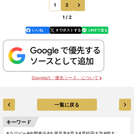
た。だが、この日は、FWがラインアウトを制圧
次
1
2
のページへ
し、前半34分にはラ
1 / 2
いいね
Xでポストする
LINEで送る
line
faceboo
x
k
Googleの「優先ソース」について
一覧に戻る
キーワード
#ラグビー
#中野将伍
#丸尾祟真
#早大
#早稲田大学
#明大