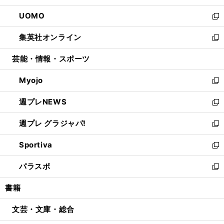
開
ウ
ン
ウ
し
UOMO
く
で
ド
ィ
い
新
開
ウ
ン
ウ
し
集英社オンライン
く
で
ド
ィ
い
新
開
ウ
ン
ウ
し
芸能・情報・スポーツ
く
で
ド
ィ
い
開
ウ
ン
ウ
Myojo
く
で
ド
ィ
新
開
ウ
ン
し
週プレNEWS
く
で
ド
い
新
開
ウ
ウ
し
週プレ グラジャパ!
く
で
ィ
い
新
開
ン
ウ
し
Sportiva
く
ド
ィ
い
新
ウ
ン
ウ
し
パラスポ
で
ド
ィ
い
新
開
ウ
ン
ウ
し
書籍
く
で
ド
ィ
い
開
ウ
ン
ウ
文芸・文庫・総合
く
で
ド
ィ
開
ウ
ン