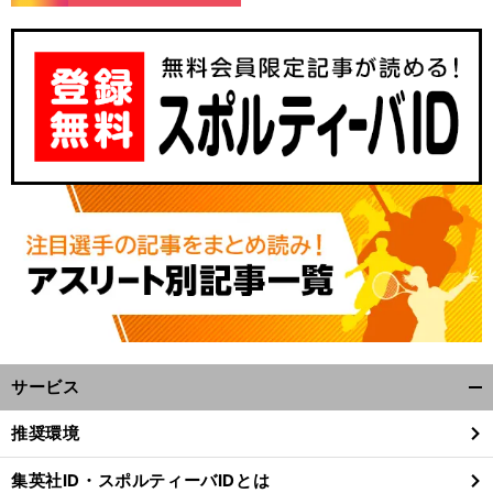
、
。
前
へ
サービス
開
く/
推奨環境
閉
じ
集英社ID・スポルティーバIDとは
る