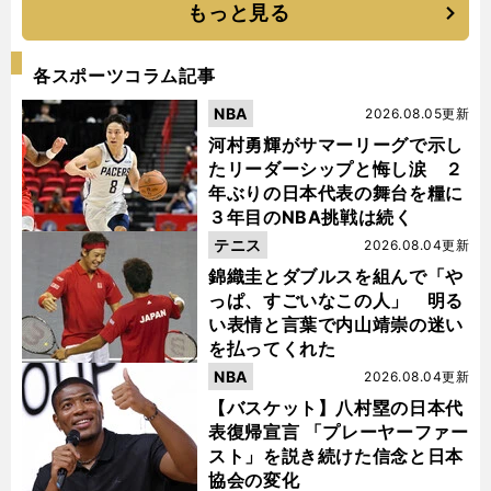
もっと見る
各スポーツコラム記事
NBA
2026.08.05更新
河村勇輝がサマーリーグで示し
たリーダーシップと悔し涙 ２
年ぶりの日本代表の舞台を糧に
３年目のNBA挑戦は続く
テニス
2026.08.04更新
錦織圭とダブルスを組んで「や
っぱ、すごいなこの人」 明る
い表情と言葉で内山靖崇の迷い
を払ってくれた
NBA
2026.08.04更新
【バスケット】八村塁の日本代
表復帰宣言 「プレーヤーファー
スト」を説き続けた信念と日本
協会の変化