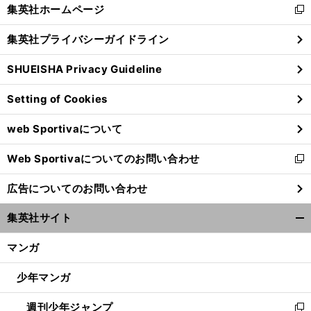
く/
集英社ホームページ
新
閉
し
じ
集英社プライバシーガイドライン
い
る
ウ
SHUEISHA Privacy Guideline
ィ
ン
Setting of Cookies
ド
ウ
web Sportivaについて
で
開
Web Sportivaについてのお問い合わせ
く
新
し
広告についてのお問い合わせ
い
ウ
集英社サイト
ィ
開
ン
く/
マンガ
ド
閉
ウ
じ
少年マンガ
で
る
開
週刊少年ジャンプ
く
新