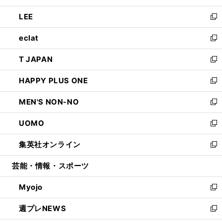
開
ウ
ン
ウ
し
LEE
く
で
ド
ィ
い
新
開
ウ
ン
ウ
し
eclat
く
で
ド
ィ
い
新
開
ウ
ン
ウ
し
T JAPAN
く
で
ド
ィ
い
新
開
ウ
ン
ウ
し
HAPPY PLUS ONE
く
で
ド
ィ
い
新
開
ウ
ン
ウ
し
MEN'S NON-NO
く
で
ド
ィ
い
新
開
ウ
ン
ウ
し
UOMO
く
で
ド
ィ
い
新
開
ウ
ン
ウ
し
集英社オンライン
く
で
ド
ィ
い
新
開
ウ
ン
ウ
し
芸能・情報・スポーツ
く
で
ド
ィ
い
開
ウ
ン
ウ
Myojo
く
で
ド
ィ
新
開
ウ
ン
し
週プレNEWS
く
で
ド
い
新
開
ウ
ウ
し