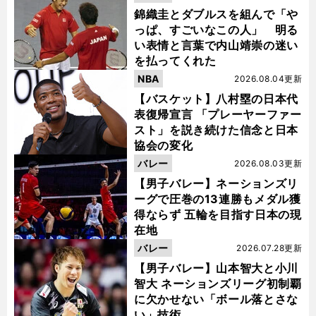
錦織圭とダブルスを組んで「や
っぱ、すごいなこの人」 明る
い表情と言葉で内山靖崇の迷い
を払ってくれた
NBA
2026.08.04更新
【バスケット】八村塁の日本代
表復帰宣言 「プレーヤーファー
スト」を説き続けた信念と日本
協会の変化
バレー
2026.08.03更新
【男子バレー】ネーションズリ
ーグで圧巻の13連勝もメダル獲
得ならず 五輪を目指す日本の現
在地
バレー
2026.07.28更新
【男子バレー】山本智大と小川
智大 ネーションズリーグ初制覇
に欠かせない「ボール落とさな
い」技術