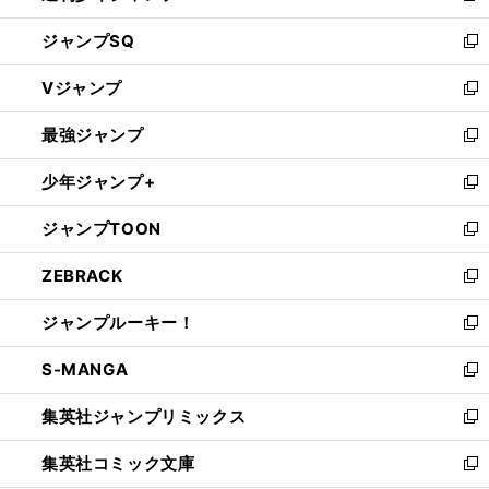
し
ジャンプSQ
い
新
ウ
し
Vジャンプ
ィ
い
新
ン
ウ
し
最強ジャンプ
ド
ィ
い
新
ウ
ン
ウ
し
少年ジャンプ+
で
ド
ィ
い
新
開
ウ
ン
ウ
し
ジャンプTOON
く
で
ド
ィ
い
新
開
ウ
ン
ウ
し
ZEBRACK
く
で
ド
ィ
い
新
開
ウ
ン
ウ
し
ジャンプルーキー！
く
で
ド
ィ
い
新
開
ウ
ン
ウ
し
S-MANGA
く
で
ド
ィ
い
新
開
ウ
ン
ウ
し
集英社ジャンプリミックス
く
で
ド
ィ
い
新
開
ウ
ン
ウ
し
集英社コミック文庫
く
で
ド
ィ
い
新
開
ウ
ン