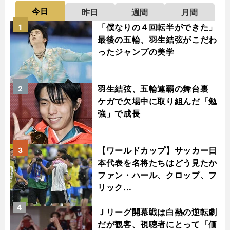
今日
昨日
週間
月間
「僕なりの４回転半ができた」
1
最後の五輪、羽生結弦がこだわ
ったジャンプの美学
羽生結弦、五輪連覇の舞台裏
2
ケガで欠場中に取り組んだ「勉
強」で成長
【ワールドカップ】サッカー日
3
本代表を名将たちはどう見たか
ファン・ハール、クロップ、フ
リック...
4
Ｊリーグ開幕戦は白熱の逆転劇
だが観客、視聴者にとって「価