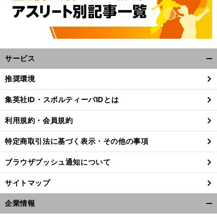
サービス
開
く/
推奨環境
閉
じ
。
集英社ID・スポルティーバIDとは
前
る
へ
利用規約・会員規約
特定商取引法に基づく表示・その他の事項
ブラウザプッシュ通知について
サイトマップ
企業情報
開