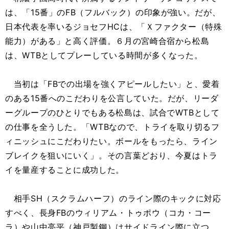
は、「15番」のFB（フルバック）の印象が強い。だが、
日本代表を率いるジョセフHCは、「Ｘファクター（特殊
能力）がある」と高く評価。６月の宮崎合宿から松島
は、WTBとしてプレーしている時間が多くなった。
当初は「FBでの出場を強くアピールしたい」と、愛着
のある15番へのこだわりを公言していた。だが、リーダ
ーグループのひとりでもある松島は、試合でWTBとして
の仕事を全うした。「WTBなので、トライを取り切るフ
ィニッシュにこだわりたい。ボールをもったら、ライン
ブレイクを狙いにいく」。その言葉どおり、今夏はトラ
イを量産することに成功した。
相手SH（スクラムハーフ）のライン際のキックに対応
すべく、長身FBのウィリアム・トゥポウ（コカ・コー
ラ）や山中亮平（神戸製鋼）はサイドライン際に立つ。