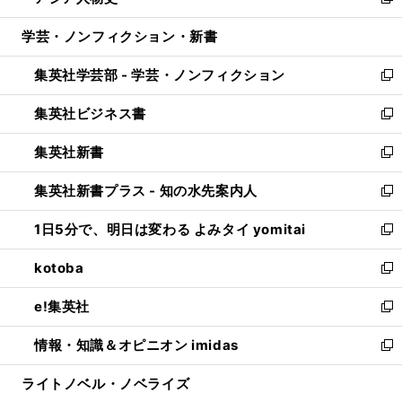
い
新
開
ウ
ン
ウ
し
学芸・ノンフィクション・新書
く
で
ド
ィ
い
開
ウ
ン
ウ
集英社学芸部 - 学芸・ノンフィクション
く
で
ド
ィ
新
開
ウ
ン
し
集英社ビジネス書
く
で
ド
い
新
開
ウ
ウ
し
集英社新書
く
で
ィ
い
新
開
ン
ウ
し
集英社新書プラス - 知の水先案内人
く
ド
ィ
い
新
ウ
ン
ウ
し
1日5分で、明日は変わる よみタイ yomitai
で
ド
ィ
い
新
開
ウ
ン
ウ
し
kotoba
く
で
ド
ィ
い
新
開
ウ
ン
ウ
し
e!集英社
く
で
ド
ィ
い
新
開
ウ
ン
ウ
し
情報・知識＆オピニオン imidas
く
で
ド
ィ
い
新
開
ウ
ン
ウ
し
ライトノベル・ノベライズ
く
で
ド
ィ
い