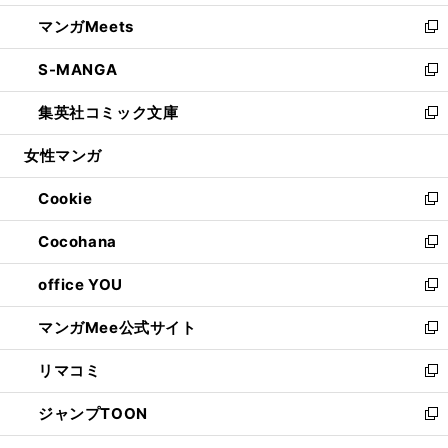
開
ウ
ン
ウ
し
マンガMeets
く
で
ド
ィ
い
新
開
ウ
ン
ウ
し
S-MANGA
く
で
ド
ィ
い
新
開
ウ
ン
ウ
し
集英社コミック文庫
く
で
ド
ィ
い
新
開
ウ
ン
ウ
し
女性マンガ
く
で
ド
ィ
い
開
ウ
ン
ウ
Cookie
く
で
ド
ィ
新
開
ウ
ン
し
Cocohana
く
で
ド
い
新
開
ウ
ウ
し
office YOU
く
で
ィ
い
新
開
ン
ウ
し
マンガMee公式サイト
く
ド
ィ
い
新
ウ
ン
ウ
し
リマコミ
で
ド
ィ
い
新
開
ウ
ン
ウ
し
ジャンプTOON
く
で
ド
ィ
い
新
開
ウ
ン
ウ
し