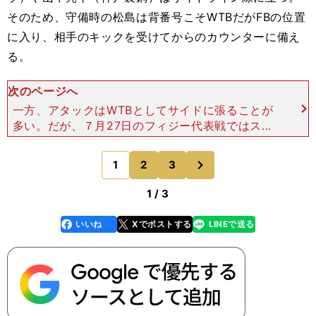
そのため、守備時の松島は背番号こそWTBだがFBの位置
に入り、相手のキックを受けてからのカウンターに備え
る。
次のページへ
一方、アタックはWTBとしてサイドに張ることが
多い。だが、７月27日のフィジー代表戦ではステ
ップとランの能力を生かし、中に切れ込むサインプ
レーでトライを奪取した。 攻撃ではWTB、守備
次
1
2
3
のページへ
時はFB――。松
1 / 3
いいね
Xでポストする
LINEで送る
line
faceboo
x
k