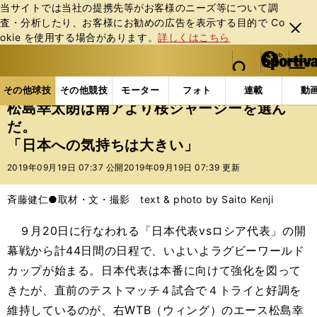
当サイトでは当社の提携先等がお客様のニーズ等について調
査・分析したり、お客様にお勧めの広告を表⽰する⽬的で Co
閉じ
okie を使⽤する場合があります。
詳しくはこちら
る
マイペ
web Sportiva (webスポルティーバ)
検索
メニュ
we
ー
その他球技の記事一覧
ラグビー
松島幸太朗は南ア
b
ジ
その他球技
その他競技
モーター
フォト
連載
動
ス
松島幸太朗は南アより桜ジャージーを選ん
ポ
だ。
ル
「日本への気持ちは大きい」
テ
ィ
2019年09月19日 07:37 公開
2019年09月19日 07:39 更新
ー
バ
斉藤健仁●取材・文・撮影 text & photo by Saito Kenji
９月20日に行なわれる「日本代表vsロシア代表」の開
幕戦から計44日間の日程で、いよいよラグビーワールド
カップが始まる。日本代表は本番に向けて強化を図って
きたが、直前のテストマッチ４試合で４トライと好調を
維持しているのが、右WTB（ウィング）のエース松島幸