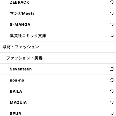
ZEBRACK
く
で
ド
ィ
い
新
開
ウ
ン
ウ
し
マンガMeets
く
で
ド
ィ
い
新
開
ウ
ン
ウ
し
S-MANGA
く
で
ド
ィ
い
新
開
ウ
ン
ウ
し
集英社コミック文庫
く
で
ド
ィ
い
新
開
ウ
ン
ウ
し
取材・ファッション
く
で
ド
ィ
い
開
ウ
ン
ウ
ファッション・美容
く
で
ド
ィ
開
ウ
ン
Seventeen
く
で
ド
新
開
ウ
し
non-no
く
で
い
新
開
ウ
し
BAILA
く
ィ
い
新
ン
ウ
し
MAQUIA
ド
ィ
い
新
ウ
ン
ウ
し
SPUR
で
ド
ィ
い
新