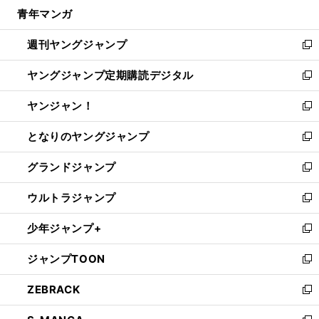
ウ
し
青年マンガ
く
で
ド
ィ
い
開
ウ
ン
ウ
週刊ヤングジャンプ
く
で
ド
ィ
新
開
ウ
ン
し
ヤングジャンプ定期購読デジタル
く
で
ド
い
新
開
ウ
ウ
し
ヤンジャン！
く
で
ィ
い
新
開
ン
ウ
し
となりのヤングジャンプ
く
ド
ィ
い
新
ウ
ン
ウ
し
グランドジャンプ
で
ド
ィ
い
新
開
ウ
ン
ウ
し
ウルトラジャンプ
く
で
ド
ィ
い
新
開
ウ
ン
ウ
し
少年ジャンプ+
く
で
ド
ィ
い
新
開
ウ
ン
ウ
し
ジャンプTOON
く
で
ド
ィ
い
新
開
ウ
ン
ウ
し
ZEBRACK
く
で
ド
ィ
い
新
開
ウ
ン
ウ
し