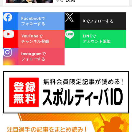
cebo
X
Facebookで
Xでフォローする
ok
フォローする
uTube
LINE
YouTubeで
LINEで
チャンネル登録
アカウント追加
stagra
Instagramで
m
フォローする