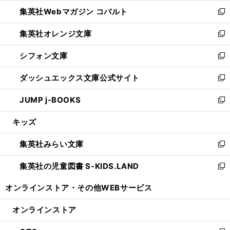
開
ウ
ン
ウ
集英社Webマガジン コバルト
く
で
ド
ィ
新
開
ウ
ン
し
集英社オレンジ文庫
く
で
ド
い
新
開
ウ
ウ
し
シフォン文庫
く
で
ィ
い
新
開
ン
ウ
し
ダッシュエックス文庫公式サイト
く
ド
ィ
い
新
ウ
ン
ウ
し
JUMP j-BOOKS
で
ド
ィ
い
新
開
ウ
ン
ウ
し
キッズ
く
で
ド
ィ
い
開
ウ
ン
ウ
集英社みらい文庫
く
で
ド
ィ
新
開
ウ
ン
し
集英社の児童図書 S-KIDS.LAND
く
で
ド
い
新
開
ウ
ウ
し
オンラインストア・
その他WEBサービス
く
で
ィ
い
開
ン
ウ
オンラインストア
く
ド
ィ
ウ
ン