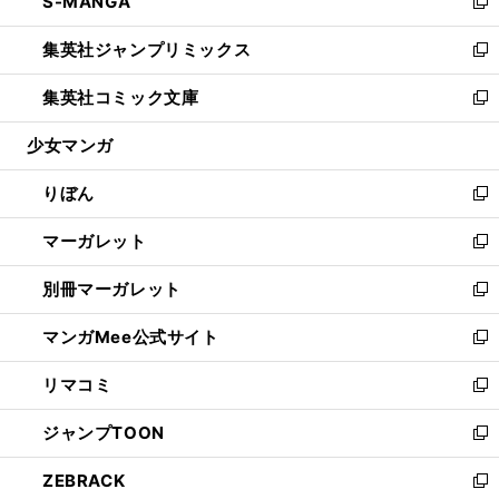
S-MANGA
く
で
ド
ィ
い
新
開
ウ
ン
ウ
し
集英社ジャンプリミックス
く
で
ド
ィ
い
新
開
ウ
ン
ウ
し
集英社コミック文庫
く
で
ド
ィ
い
新
開
ウ
ン
ウ
し
少女マンガ
く
で
ド
ィ
い
開
ウ
ン
ウ
りぼん
く
で
ド
ィ
新
開
ウ
ン
し
マーガレット
く
で
ド
い
新
開
ウ
ウ
し
別冊マーガレット
く
で
ィ
い
新
開
ン
ウ
し
マンガMee公式サイト
く
ド
ィ
い
新
ウ
ン
ウ
し
リマコミ
で
ド
ィ
い
新
開
ウ
ン
ウ
し
ジャンプTOON
く
で
ド
ィ
い
新
開
ウ
ン
ウ
し
ZEBRACK
く
で
ド
ィ
い
新