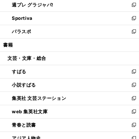
週プレ グラジャパ!
く
で
ィ
い
新
開
ン
ウ
し
Sportiva
く
ド
ィ
い
新
ウ
ン
ウ
し
パラスポ
で
ド
ィ
い
新
開
ウ
ン
ウ
し
書籍
く
で
ド
ィ
い
開
ウ
ン
ウ
文芸・文庫・総合
く
で
ド
ィ
開
ウ
ン
すばる
く
で
ド
新
開
ウ
し
小説すばる
く
で
い
新
開
ウ
し
集英社 文芸ステーション
く
ィ
い
新
ン
ウ
し
web 集英社文庫
ド
ィ
い
新
ウ
ン
ウ
し
青春と読書
で
ド
ィ
い
新
開
ウ
ン
ウ
し
アジア人物史
く
で
ド
ィ