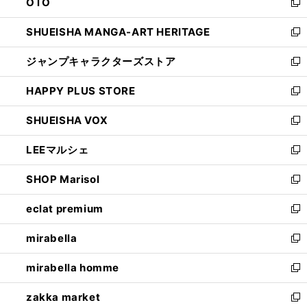
OTO
で
ド
新
開
ウ
し
SHUEISHA MANGA-ART HERITAGE
く
で
い
新
開
ウ
し
ジャンプキャラクターズストア
く
ィ
い
新
ン
ウ
し
HAPPY PLUS STORE
ド
ィ
い
新
ウ
ン
ウ
し
SHUEISHA VOX
で
ド
ィ
い
新
開
ウ
ン
ウ
し
LEEマルシェ
く
で
ド
ィ
い
新
開
ウ
ン
ウ
し
SHOP Marisol
く
で
ド
ィ
い
新
開
ウ
ン
ウ
し
eclat premium
く
で
ド
ィ
い
新
開
ウ
ン
ウ
し
mirabella
く
で
ド
ィ
い
新
開
ウ
ン
ウ
し
mirabella homme
く
で
ド
ィ
い
新
開
ウ
ン
ウ
し
zakka market
く
で
ド
ィ
い
新