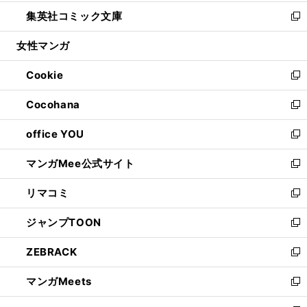
開
ウ
ン
ウ
し
集英社コミック文庫
く
で
ド
ィ
い
新
開
ウ
ン
ウ
し
女性マンガ
く
で
ド
ィ
い
開
ウ
ン
ウ
Cookie
く
で
ド
ィ
新
開
ウ
ン
し
Cocohana
く
で
ド
い
新
開
ウ
ウ
し
office YOU
く
で
ィ
い
新
開
ン
ウ
し
マンガMee公式サイト
く
ド
ィ
い
新
ウ
ン
ウ
し
リマコミ
で
ド
ィ
い
新
開
ウ
ン
ウ
し
ジャンプTOON
く
で
ド
ィ
い
新
開
ウ
ン
ウ
し
ZEBRACK
く
で
ド
ィ
い
新
開
ウ
ン
ウ
し
マンガMeets
く
で
ド
ィ
い
新
開
ウ
ン
ウ
し