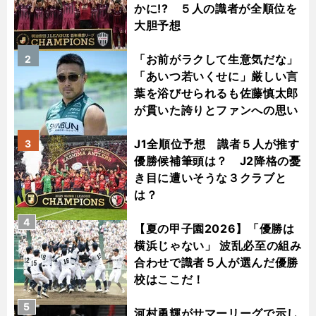
かに!? ５人の識者が全順位を
大胆予想
「お前がラクして生意気だな」
2
「あいつ若いくせに」厳しい言
葉を浴びせられるも佐藤慎太郎
が貫いた誇りとファンへの思い
J1全順位予想 識者５人が推す
3
優勝候補筆頭は？ J2降格の憂
き目に遭いそうな３クラブと
は？
4
【夏の甲子園2026】「優勝は
横浜じゃない」 波乱必至の組み
合わせで識者５人が選んだ優勝
校はここだ！
5
河村勇輝がサマーリーグで示し