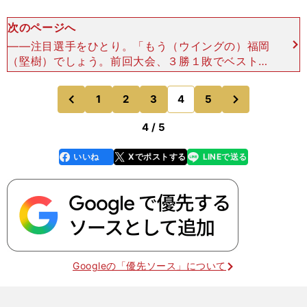
次のページへ
――注目選手をひとり。「もう（ウイングの）福岡
（堅樹）でしょう。前回大会、３勝１敗でベスト８
に入れなかったのは、トライ数の差です。だから、
前回大会は今回のマエフリなんです。この大会で
次
1
2
3
4
5
のページへ
のページへ
は、トライをたく
前
4 / 5
いいね
Xでポストする
LINEで送る
line
faceboo
x
k
Googleの「優先ソース」について