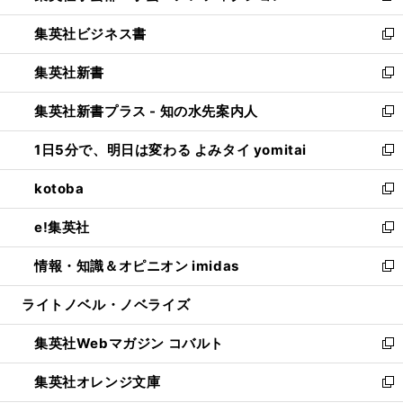
開
ウ
ン
し
集英社ビジネス書
く
で
ド
い
新
開
ウ
ウ
し
集英社新書
く
で
ィ
い
新
開
ン
ウ
し
集英社新書プラス - 知の水先案内人
く
ド
ィ
い
新
ウ
ン
ウ
し
1日5分で、明日は変わる よみタイ yomitai
で
ド
ィ
い
新
開
ウ
ン
ウ
し
kotoba
く
で
ド
ィ
い
新
開
ウ
ン
ウ
し
e!集英社
く
で
ド
ィ
い
新
開
ウ
ン
ウ
し
情報・知識＆オピニオン imidas
く
で
ド
ィ
い
新
開
ウ
ン
ウ
し
ライトノベル・ノベライズ
く
で
ド
ィ
い
開
ウ
ン
ウ
集英社Webマガジン コバルト
く
で
ド
ィ
新
開
ウ
ン
し
集英社オレンジ文庫
く
で
ド
い
新
開
ウ