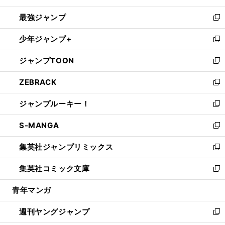
ン
ウ
し
最強ジャンプ
ド
ィ
い
新
ウ
ン
ウ
し
少年ジャンプ+
で
ド
ィ
い
新
開
ウ
ン
ウ
し
ジャンプTOON
く
で
ド
ィ
い
新
開
ウ
ン
ウ
し
ZEBRACK
く
で
ド
ィ
い
新
開
ウ
ン
ウ
し
ジャンプルーキー！
く
で
ド
ィ
い
新
開
ウ
ン
ウ
し
S-MANGA
く
で
ド
ィ
い
新
開
ウ
ン
ウ
し
集英社ジャンプリミックス
く
で
ド
ィ
い
新
開
ウ
ン
ウ
し
集英社コミック文庫
く
で
ド
ィ
い
新
開
ウ
ン
ウ
し
青年マンガ
く
で
ド
ィ
い
開
ウ
ン
ウ
週刊ヤングジャンプ
く
で
ド
ィ
新
開
ウ
ン
し