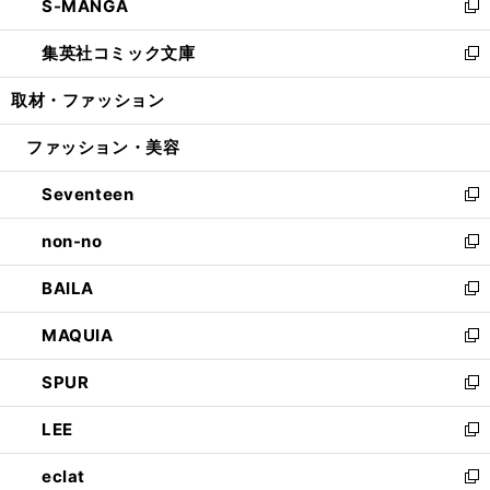
S-MANGA
く
で
ド
ィ
い
新
開
ウ
ン
ウ
し
集英社コミック文庫
く
で
ド
ィ
い
新
開
ウ
ン
ウ
し
取材・ファッション
く
で
ド
ィ
い
開
ウ
ン
ウ
ファッション・美容
く
で
ド
ィ
開
ウ
ン
Seventeen
く
で
ド
新
開
ウ
し
non-no
く
で
い
新
開
ウ
し
BAILA
く
ィ
い
新
ン
ウ
し
MAQUIA
ド
ィ
い
新
ウ
ン
ウ
し
SPUR
で
ド
ィ
い
新
開
ウ
ン
ウ
し
LEE
く
で
ド
ィ
い
新
開
ウ
ン
ウ
し
eclat
く
で
ド
ィ
い
新