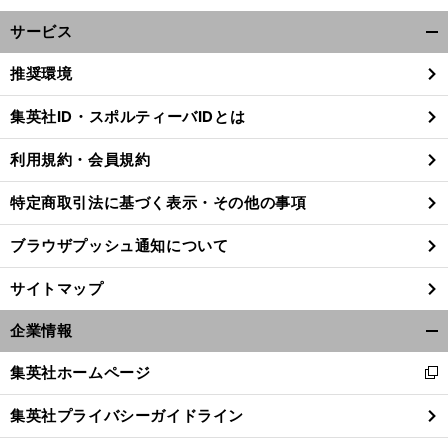
サービス
開
く/
推奨環境
閉
じ
集英社ID・スポルティーバIDとは
る
利用規約・会員規約
前
へ
特定商取引法に基づく表示・その他の事項
ブラウザプッシュ通知について
サイトマップ
企業情報
開
く/
集英社ホームページ
新
閉
し
じ
集英社プライバシーガイドライン
い
る
ウ