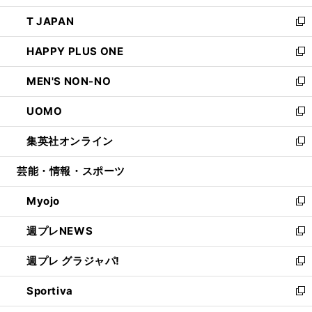
開
ウ
ン
ウ
し
T JAPAN
く
で
ド
ィ
い
新
開
ウ
ン
ウ
し
HAPPY PLUS ONE
く
で
ド
ィ
い
新
開
ウ
ン
ウ
し
MEN'S NON-NO
く
で
ド
ィ
い
新
開
ウ
ン
ウ
し
UOMO
く
で
ド
ィ
い
新
開
ウ
ン
ウ
し
集英社オンライン
く
で
ド
ィ
い
新
開
ウ
ン
ウ
し
芸能・情報・スポーツ
く
で
ド
ィ
い
開
ウ
ン
ウ
Myojo
く
で
ド
ィ
新
開
ウ
ン
し
週プレNEWS
く
で
ド
い
新
開
ウ
ウ
し
週プレ グラジャパ!
く
で
ィ
い
新
開
ン
ウ
し
Sportiva
く
ド
ィ
い
新
ウ
ン
ウ
し