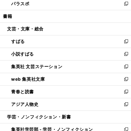
パラスポ
で
ド
ィ
い
新
開
ウ
ン
ウ
し
書籍
く
で
ド
ィ
い
開
ウ
ン
ウ
文芸・文庫・総合
く
で
ド
ィ
開
ウ
ン
すばる
く
で
ド
新
開
ウ
し
小説すばる
く
で
い
新
開
ウ
し
集英社 文芸ステーション
く
ィ
い
新
ン
ウ
し
web 集英社文庫
ド
ィ
い
新
ウ
ン
ウ
し
青春と読書
で
ド
ィ
い
新
開
ウ
ン
ウ
し
アジア人物史
く
で
ド
ィ
い
新
開
ウ
ン
ウ
し
学芸・ノンフィクション・新書
く
で
ド
ィ
い
開
ウ
ン
ウ
集英社学芸部 - 学芸・ノンフィクション
く
で
ド
ィ
新