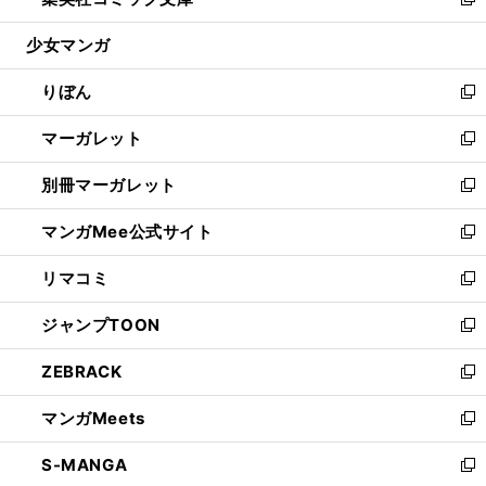
ィ
い
新
開
ウ
ン
ウ
し
少女マンガ
く
で
ド
ィ
い
開
ウ
ン
ウ
りぼん
く
で
ド
ィ
新
開
ウ
ン
し
マーガレット
く
で
ド
い
新
開
ウ
ウ
し
別冊マーガレット
く
で
ィ
い
新
開
ン
ウ
し
マンガMee公式サイト
く
ド
ィ
い
新
ウ
ン
ウ
し
リマコミ
で
ド
ィ
い
新
開
ウ
ン
ウ
し
ジャンプTOON
く
で
ド
ィ
い
新
開
ウ
ン
ウ
し
ZEBRACK
く
で
ド
ィ
い
新
開
ウ
ン
ウ
し
マンガMeets
く
で
ド
ィ
い
新
開
ウ
ン
ウ
し
S-MANGA
く
で
ド
ィ
い
新