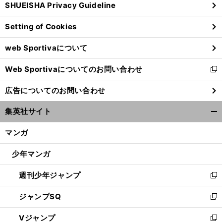
SHUEISHA Privacy Guideline
ィ
ン
Setting of Cookies
ド
ウ
web Sportivaについて
で
開
Web Sportivaについてのお問い合わせ
く
新
し
広告についてのお問い合わせ
い
ウ
集英社サイト
ィ
開
ン
く/
マンガ
ド
閉
ウ
じ
少年マンガ
で
る
開
週刊少年ジャンプ
く
新
し
ジャンプSQ
い
新
ウ
し
Vジャンプ
ィ
い
新