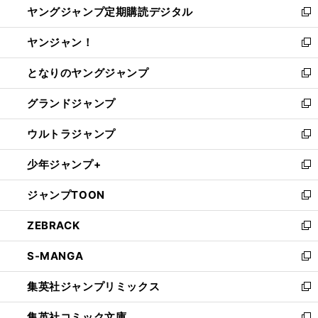
ヤングジャンプ定期購読デジタル
く
で
ド
い
新
開
ウ
ウ
し
ヤンジャン！
く
で
ィ
い
新
開
ン
ウ
し
となりのヤングジャンプ
く
ド
ィ
い
新
ウ
ン
ウ
し
グランドジャンプ
で
ド
ィ
い
新
開
ウ
ン
ウ
し
ウルトラジャンプ
く
で
ド
ィ
い
新
開
ウ
ン
ウ
し
少年ジャンプ+
く
で
ド
ィ
い
新
開
ウ
ン
ウ
し
ジャンプTOON
く
で
ド
ィ
い
新
開
ウ
ン
ウ
し
ZEBRACK
く
で
ド
ィ
い
新
開
ウ
ン
ウ
し
S-MANGA
く
で
ド
ィ
い
新
開
ウ
ン
ウ
し
集英社ジャンプリミックス
く
で
ド
ィ
い
新
開
ウ
ン
ウ
し
集英社コミック文庫
く
で
ド