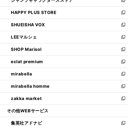
ジャンプキャラクターズストア
く
ィ
い
新
ン
ウ
し
HAPPY PLUS STORE
ド
ィ
い
新
ウ
ン
ウ
し
SHUEISHA VOX
で
ド
ィ
い
新
開
ウ
ン
ウ
し
LEEマルシェ
く
で
ド
ィ
い
新
開
ウ
ン
ウ
し
SHOP Marisol
く
で
ド
ィ
い
新
開
ウ
ン
ウ
し
eclat premium
く
で
ド
ィ
い
新
開
ウ
ン
ウ
し
mirabella
く
で
ド
ィ
い
新
開
ウ
ン
ウ
し
mirabella homme
く
で
ド
ィ
い
新
開
ウ
ン
ウ
し
zakka market
く
で
ド
ィ
い
新
開
ウ
ン
ウ
し
その他WEBサービス
く
で
ド
ィ
い
開
ウ
ン
ウ
集英社アドナビ
く
で
ド
ィ
新