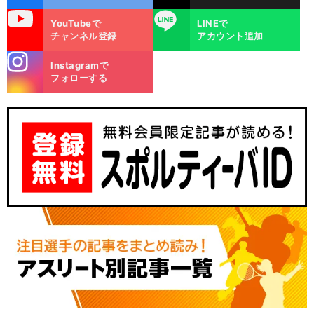
uTube
LINE
YouTubeで
LINEで
チャンネル登録
アカウント追加
stagra
Instagramで
m
フォローする