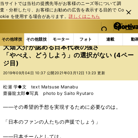
当サイトでは当社の提携先等がお客様のニーズ等について調
査・分析したり、お客様にお勧めの広告を表⽰する⽬的で Co
閉じ
okie を使⽤する場合があります。
詳しくはこちら
る
マイペ
web Sportiva (webスポルティーバ)
検索
メニュ
we
ー
その他球技の記事一覧
ラグビー
大畑大介が認める
b
ジ
その他球技
その他競技
モーター
フォト
連載
動
ス
大畑大介が認める日本代表の強さ
ポ
「やべえ、どうしよう」の選択がない (4ペー
ル
ジ目)
テ
ィ
2019年09月04日 10:37 公開
2021年03月12日 13:23 更新
ー
バ
松瀬 学●文 text Matsuse Manabu
齋藤龍太郎●写真 photo by Saito Ryutaro
――その希望的予想を実現するために必要なのは。
「日本のファンの人たちの声援でしょう」
――日本チームとしては。