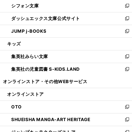
ウ
し
シフォン文庫
く
で
ィ
い
新
開
ン
ウ
し
ダッシュエックス文庫公式サイト
く
ド
ィ
い
新
ウ
ン
ウ
し
JUMP j-BOOKS
で
ド
ィ
い
新
開
ウ
ン
ウ
し
キッズ
く
で
ド
ィ
い
開
ウ
ン
ウ
集英社みらい文庫
く
で
ド
ィ
新
開
ウ
ン
し
集英社の児童図書 S-KIDS.LAND
く
で
ド
い
新
開
ウ
ウ
し
オンラインストア・
その他WEBサービス
く
で
ィ
い
開
ン
ウ
オンラインストア
く
ド
ィ
ウ
ン
OTO
で
ド
新
開
ウ
し
SHUEISHA MANGA-ART HERITAGE
く
で
い
新
開
ウ
し