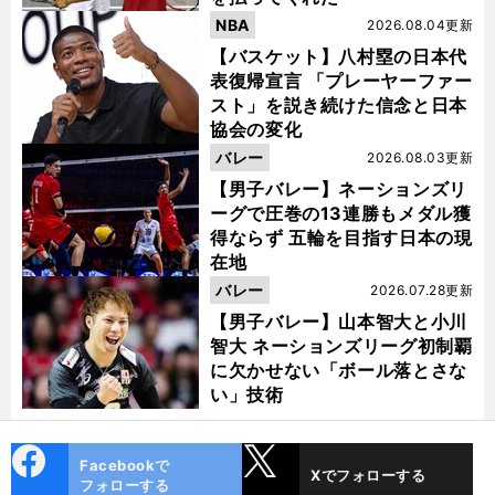
NBA
2026.08.04更新
【バスケット】八村塁の日本代
表復帰宣言 「プレーヤーファー
スト」を説き続けた信念と日本
協会の変化
バレー
2026.08.03更新
【男子バレー】ネーションズリ
ーグで圧巻の13連勝もメダル獲
得ならず 五輪を目指す日本の現
在地
バレー
2026.07.28更新
【男子バレー】山本智大と小川
智大 ネーションズリーグ初制覇
に欠かせない「ボール落とさな
い」技術
cebo
X
Facebookで
Xでフォローする
ok
フォローする