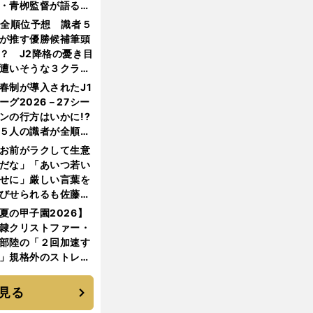
・青栁監督が語る
機動破壊」はこうし
1全順位予想 識者５
生まれた
が推す優勝候補筆頭
？ J2降格の憂き目
遭いそうな３クラブ
は？
春制が導入されたJ1
ーグ2026－27シー
ンの行方はいかに!?
５人の識者が全順位
大胆予想
お前がラクして生意
だな」「あいつ若い
せに」厳しい言葉を
びせられるも佐藤慎
郎が貫いた誇りとフ
夏の甲子園2026】
ンへの思い
隷クリストファー・
部陸の「２回加速す
」規格外のストレー
 それでもプロではな
大学進学を選ぶ理由
見る