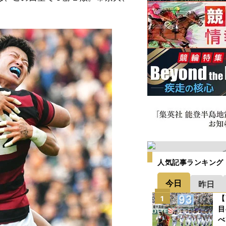
人気記事ランキング
今日
昨日
【
1
目
べ