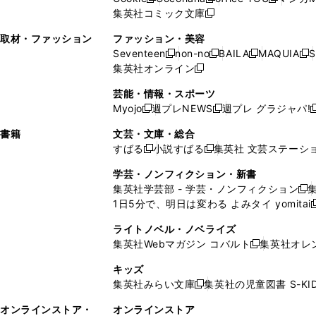
新
新
新
ィ
ウ
ィ
ウ
ウ
で
ウ
集英社コミック文庫
し
新
し
し
ン
ィ
ン
ィ
で
開
で
い
し
い
い
ド
ン
ド
ン
取材・ファッション
ファッション・美容
開
く
開
ウ
い
ウ
ウ
ウ
ド
ウ
ド
Seventeen
non-no
BAILA
MAQUIA
S
く
く
新
新
新
新
ィ
ウ
ィ
ィ
で
ウ
で
ウ
集英社オンライン
し
新
し
し
し
ン
ィ
ン
ン
開
で
開
で
い
し
い
い
い
ド
ン
ド
ド
芸能・情報・スポーツ
く
開
く
開
ウ
い
ウ
ウ
ウ
ウ
ド
ウ
ウ
Myojo
週プレNEWS
週プレ グラジャパ!
く
く
新
新
新
ィ
ウ
ィ
ィ
ィ
で
ウ
で
で
し
し
ン
ィ
ン
ン
ン
書籍
文芸・文庫・総合
開
で
開
開
い
い
ド
ン
ド
ド
ド
すばる
小説すばる
集英社 文芸ステーシ
く
開
く
く
新
新
ウ
ウ
ウ
ド
ウ
ウ
ウ
く
し
し
ィ
ィ
学芸・ノンフィクション・新書
で
ウ
で
で
で
い
い
ン
ン
集英社学芸部 - 学芸・ノンフィクション
開
で
開
開
開
新
ウ
ウ
ド
ド
1日5分で、明日は変わる よみタイ yomitai
く
開
く
く
く
し
新
ィ
ィ
ウ
ウ
く
い
ン
ン
ライトノベル・ノベライズ
で
で
ウ
ド
ド
集英社Webマガジン コバルト
集英社オレ
開
開
新
ィ
ウ
ウ
く
く
し
ン
キッズ
で
で
い
ド
集英社みらい文庫
集英社の児童図書 S-KID
開
開
新
ウ
ウ
く
く
し
ィ
オンラインストア・
オンラインストア
で