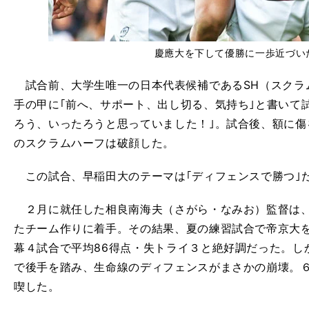
慶應大を下して優勝に一歩近づい
試合前、大学生唯一の日本代表候補であるSH（スクラ
手の甲に｢前へ、サポート、出し切る、気持ち｣と書いて
ろう、いったろうと思っていました！｣。試合後、額に傷を
のスクラムハーフは破顔した。
この試合、早稲田大のテーマは｢ディフェンスで勝つ｣
２月に就任した相良南海夫（さがら・なみお）監督は、
たチーム作りに着手。その結果、夏の練習試合で帝京大
幕４試合で平均86得点・失トライ３と絶好調だった。し
で後手を踏み、生命線のディフェンスがまさかの崩壊。６
喫した。