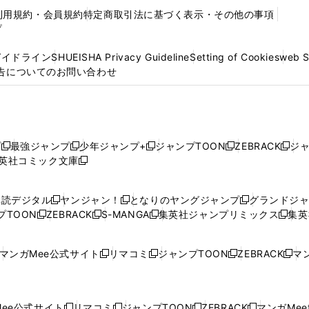
利用規約・会員規約
特定商取引法に基づく表示・その他の事項
プ
ガイドライン
SHUEISHA Privacy Guideline
Setting of Cookies
web 
告についてのお問い合わせ
プ
最強ジャンプ
少年ジャンプ+
ジャンプTOON
ZEBRACK
ジ
新
新
新
新
新
英社コミック文庫
し
新
し
し
し
し
い
い
し
い
い
い
ウ
ウ
い
ウ
ウ
ウ
購読デジタル
ヤンジャン！
となりのヤングジャンプ
グランドジ
新
新
新
ィ
ィ
ウ
ィ
ィ
ィ
プTOON
ZEBRACK
S-MANGA
集英社ジャンプリミックス
集英
新
し
新
し
新
し
新
ン
ン
ィ
ン
ン
ン
し
い
し
い
し
い
し
ド
ド
ン
ド
ド
ド
い
ウ
い
ウ
い
ウ
い
ウ
ウ
ド
ウ
ウ
ウ
マンガMee公式サイト
リマコミ
ジャンプTOON
ZEBRACK
マン
新
新
新
新
ウ
ィ
ウ
ィ
ウ
ィ
ウ
で
で
ウ
で
で
で
し
し
し
し
し
ィ
ン
ィ
ン
ィ
ン
ィ
開
開
で
開
開
開
い
い
い
い
い
ン
ド
ン
ド
ン
ド
ン
く
く
開
く
く
く
ウ
ウ
ウ
ウ
ウ
ド
ウ
ド
ウ
ド
ウ
ド
ee公式サイト
リマコミ
ジャンプTOON
ZEBRACK
マンガMeet
く