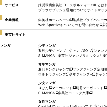
サービス
推奨環境
集英社ID・スポルティーバIDとは
ブラウザプッシュ通知について
サイトマッ
企業情報
集英社ホームページ
集英社プライバシー
新
Web Sportivaについてのお問い合わせ
広
し
新
い
し
集英社サイト
ウ
い
ィ
ウ
マンガ
少年マンガ
ン
ィ
週刊少年ジャンプ
ジャンプSQ
Vジャン
ド
ン
新
新
S-MANGA
集英社ジャンプリミックス
集
ウ
ド
新
し
し
新
で
ウ
し
い
い
し
青年マンガ
開
で
い
ウ
ウ
い
週刊ヤングジャンプ
ヤングジャンプ定期
新
く
開
ウ
ィ
ィ
ウ
ウルトラジャンプ
少年ジャンプ+
ジャン
新
し
新
く
ィ
ン
ン
ィ
し
い
し
ン
ド
ド
ン
少女マンガ
い
ウ
い
ド
ウ
ウ
ド
りぼん
マーガレット
別冊マーガレット
新
新
新
ウ
ィ
ウ
ウ
で
で
ウ
S-MANGA
集英社コミック文庫
し
新
し
新
ィ
ン
ィ
で
開
開
で
い
し
い
し
ン
ド
ン
女性マンガ
開
く
く
開
ウ
い
ウ
い
ド
ウ
ド
Cookie
Cocohana
office YOU
マンガM
く
く