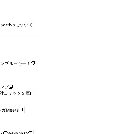
Sportivaについて
ャンプルーキー！
新
し
い
ウ
ャンプ
新
ィ
社コミック文庫
し
新
ン
い
し
ド
ウ
い
ウ
ガMeets
新
ィ
ウ
で
し
ン
ィ
開
い
ド
ン
く
ウ
ウ
ド
s
S-MANGA