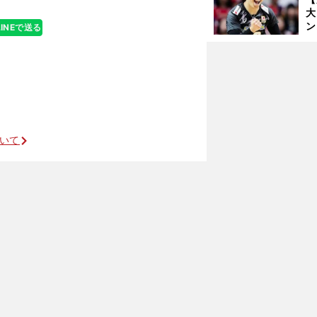
大
ン
LINEで送る
か
さ
完敗するも新たな歴史を築いた
ついて