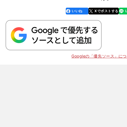
いいね
Xでポストする
line
faceboo
x
k
。
Googleの「優先ソース」に