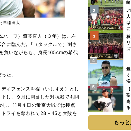
崎
「
J
2
て
人
た早稲田大
は
に
と
ムハーフ）齋藤直人（３年）は、左
秋
3
リ
試合に臨んだ。｢（タックルで）刺さ
ズ
負いながらも、身長165cmの希代
4
を
「
気
だった。
く
浴
5
太
ディフェンスを礎（いしずえ）とし
【
ァ
聖
を下し、９月に開幕した対抗戦でも開
高
かし、11月４日の帝京大戦では接点
る
トライを奪われて28－45と大敗を
ト
く
もっと