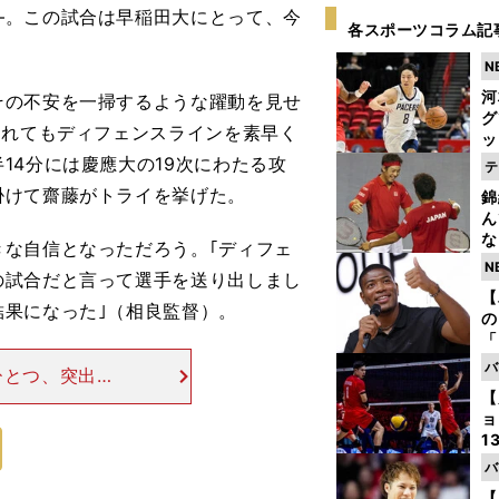
。この試合は早稲田大にとって、今
各スポーツコラム記
N
河
の不安を一掃するような躍動を見せ
グ
されてもディフェンスラインを素早く
ッ
り
14分には慶應大の19次にわたる攻
テ
糧
掛けて齋藤がトライを挙げた。
錦
は
ん
な
な自信となっただろう。｢ディフェ
情
N
の試合だと言って選手を送り出しまし
迷
【
果になった｣（相良監督）。
の
「
ト
バ
ひとつ、突出し
と
【
マッチ）に輝い
ョ
だ。東海大仰星
1
ら
バ
の
【