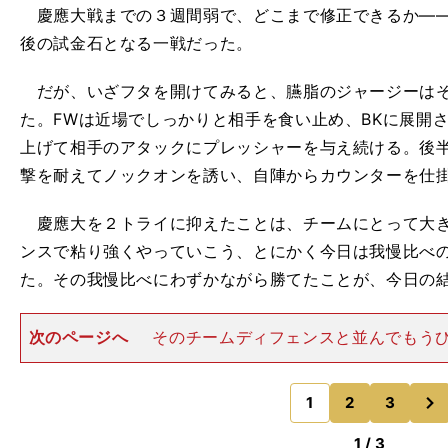
慶應大戦までの３週間弱で、どこまで修正できるか――
後の試金石となる一戦だった。
だが、いざフタを開けてみると、臙脂のジャージーはそ
た。FWは近場でしっかりと相手を食い止め、BKに展開
上げて相手のアタックにプレッシャーを与え続ける。後半
撃を耐えてノックオンを誘い、自陣からカウンターを仕
慶應大を２トライに抑えたことは、チームにとって大き
ンスで粘り強くやっていこう、とにかく今日は我慢比べ
た。その我慢比べにわずかながら勝てたことが、今日の結
次のページへ
そのチームディフェンスと並んでもう
たプレーを見せていたのが、MOM（マン・オブ・ザ・
た身長173cmのSO（スタンドオフ）岸岡智樹（３年）
次
高時代に｢高校３冠｣
1
2
3
のページへ
1 / 3