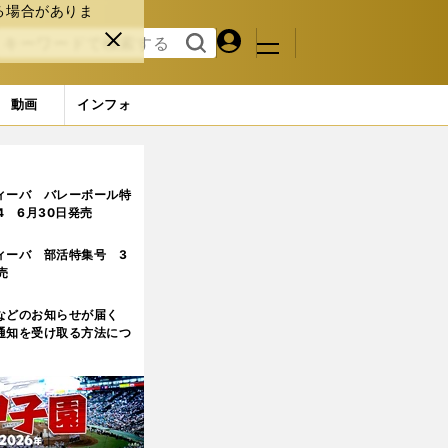
る場合がありま
マイペ
閉じ
検索
メニュ
ー
る
す
ジ
る
動画
インフォ
ィーバ バレーボール特
.4 6月30日発売
ィーバ 部活特集号 3
売
などのお知らせが届く
通知を受け取る方法につ