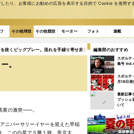
たり、お客様にお勧めの広告を表⽰する⽬的で Cookie を使⽤す
フ
その他球技
その他競技
モーター
フォト
連載
肝を抜くビッグプレー。流れを手繰り寄せ慶應に勝利
編集部のおすすめ
スポルテ
レー。
集号 Vol
スポルテ
月16日発
最新記事
プッシュ
いて
黒黄の激突――。
のアニバーサリーイヤーを迎えた早稲
大は、この白星で５勝１敗。帝京大、