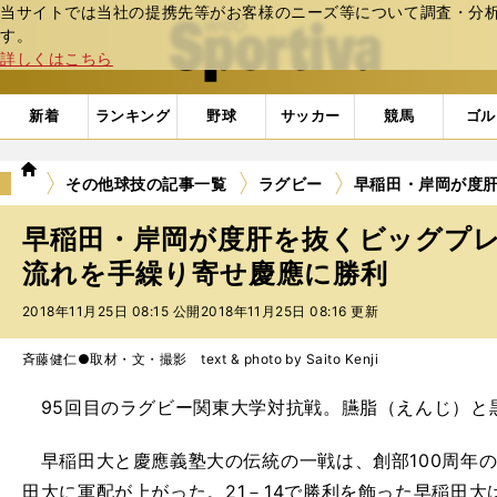
当サイトでは当社の提携先等がお客様のニーズ等について調査・分析し
web Sportiva (webスポルティーバ)
す。
詳しくはこちら
新着
ランキング
野球
サッカー
競馬
ゴル
we
その他球技の記事一覧
ラグビー
早稲田・岸岡が度
b
ス
早稲田・岸岡が度肝を抜くビッグプ
ポ
ル
流れを手繰り寄せ慶應に勝利
テ
2018年11月25日 08:15 公開
2018年11月25日 08:16 更新
ィ
ー
バ
斉藤健仁●取材・文・撮影 text & photo by Saito Kenji
95回目のラグビー関東大学対抗戦。臙脂（えんじ）と
早稲田大と慶應義塾大の伝統の一戦は、創部100周年
田大に軍配が上がった。21－14で勝利を飾った早稲田