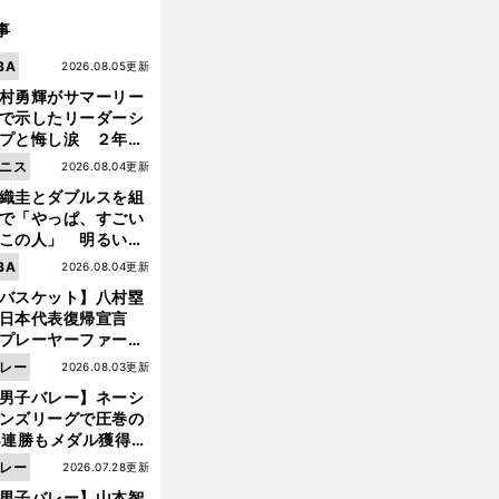
事
BA
2026.08.05更新
村勇輝がサマーリー
で示したリーダーシ
プと悔し涙 ２年ぶ
の日本代表の舞台を
ニス
2026.08.04更新
に３年目のNBA挑戦
織圭とダブルスを組
続く
で「やっぱ、すごい
この人」 明るい表
と言葉で内山靖崇の
BA
2026.08.04更新
いを払ってくれた
バスケット】八村塁
日本代表復帰宣言
プレーヤーファース
」を説き続けた信念
レー
2026.08.03更新
日本協会の変化
男子バレー】ネーシ
ンズリーグで圧巻の
3連勝もメダル獲得な
ず 五輪を目指す日本
レー
2026.07.28更新
現在地
男子バレー】山本智