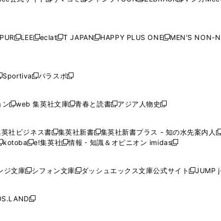
新
新
新
新
ィ
ィ
ィ
ィ
ィ
ウ
で
ウ
で
ウ
で
ウ
し
し
し
し
ン
ン
ン
ン
ン
で
開
で
開
で
開
で
い
い
い
い
ド
ド
ド
ド
ド
開
く
開
く
開
く
開
ウ
ウ
ウ
ウ
ウ
ウ
ウ
ウ
ウ
PUR
LEE
eclat
T JAPAN
HAPPY PLUS ONE
MEN'S NON-
く
く
く
く
新
新
新
新
新
ィ
ィ
ィ
ィ
で
で
で
で
で
し
し
し
し
し
ン
ン
ン
ン
開
開
開
開
開
い
い
い
い
い
ド
ド
ド
ド
く
く
く
く
く
ウ
ウ
ウ
ウ
ウ
ウ
ウ
ウ
ウ
Sportiva
パラスポ
新
新
ィ
ィ
ィ
ィ
ィ
で
で
で
で
し
し
し
ン
ン
ン
ン
ン
開
開
開
開
い
い
い
ド
ド
ド
ド
ド
ョン
web 集英社文庫
青春と読書
アジア人物史
く
く
く
く
新
新
新
新
ウ
ウ
ウ
ウ
ウ
ウ
ウ
ウ
し
し
し
し
ィ
ィ
ィ
で
で
で
で
で
い
い
い
い
ン
ン
ン
集英社ビジネス書
集英社新書
集英社新書プラス - 知の水先案内人
開
開
開
開
開
新
新
新
ウ
ウ
ウ
ウ
ド
ド
ド
kotoba
e!集英社
情報・知識＆オピニオン imidas
く
く
く
く
く
新
し
新
し
新
ィ
ィ
ィ
ィ
ウ
ウ
ウ
し
し
い
し
い
し
ン
ン
ン
ン
で
で
で
い
い
ウ
い
ウ
い
ド
ド
ド
ド
ンジ文庫
シフォン文庫
ダッシュエックス文庫公式サイト
JUMP 
開
開
開
新
新
新
ウ
ウ
ィ
ウ
ィ
ウ
ウ
ウ
ウ
ウ
く
く
く
し
し
し
ィ
ィ
ン
ィ
ン
ィ
で
で
で
で
い
い
い
ン
ン
ド
ン
ド
ン
S.LAND
開
開
開
開
新
ウ
ウ
ウ
ド
ド
ウ
ド
ウ
ド
く
く
く
く
し
ィ
ィ
ィ
ウ
ウ
で
ウ
で
ウ