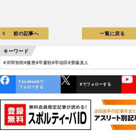
前の記事へ
一覧に戻る
キーワード
#岸岡智樹
#慶應
#早慶戦
#早稲田
#齋藤直人
ebo
X
YouTube
Facebookで
Xでフォローする
ok
フォローする