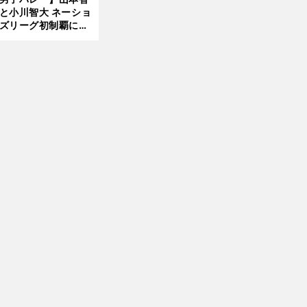
と小川智大 ネーショ
ズリーグ初制覇に欠
せない「ボール落と
ない」技術
前
へ