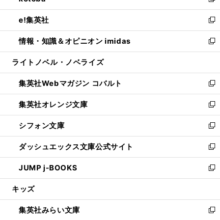
い
新
開
ウ
ン
ウ
し
e!集英社
く
で
ド
ィ
い
新
開
ウ
ン
ウ
し
情報・知識＆オピニオン imidas
く
で
ド
ィ
い
新
開
ウ
ン
ウ
し
ライトノベル・ノベライズ
く
で
ド
ィ
い
開
ウ
ン
ウ
集英社Webマガジン コバルト
く
で
ド
ィ
新
開
ウ
ン
し
集英社オレンジ文庫
く
で
ド
い
新
開
ウ
ウ
し
シフォン文庫
く
で
ィ
い
新
開
ン
ウ
し
ダッシュエックス文庫公式サイト
く
ド
ィ
い
新
ウ
ン
ウ
し
JUMP j-BOOKS
で
ド
ィ
い
新
開
ウ
ン
ウ
し
キッズ
く
で
ド
ィ
い
開
ウ
ン
ウ
集英社みらい文庫
く
で
ド
ィ
新