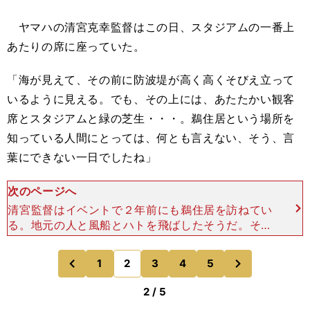
ヤマハの清宮克幸監督はこの日、スタジアムの一番上
あたりの席に座っていた。
「海が見えて、その前に防波堤が高く高くそびえ立って
いるように見える。でも、その上には、あたたかい観客
席とスタジアムと緑の芝生・・・。鵜住居という場所を
知っている人間にとっては、何とも言えない、そう、言
葉にできない一日でしたね」
次のページへ
清宮監督はイベントで２年前にも鵜住居を訪ねてい
る。地元の人と風船とハトを飛ばしたそうだ。その
時はまだ、ここは更地だった。「僕の中ではいろん
な絵がぐるぐる回っている感じなんです」。感激屋
次
1
2
3
4
5
のページへ
のページへ
の清宮監督は少し
前
2 / 5