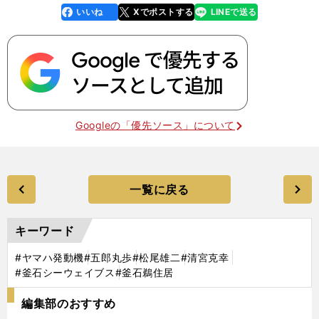
いいね
Xでポストする
LINEで送る
line
faceboo
x
k
Googleの「優先ソース」について
一覧に戻る
キーワード
#ヤマハ発動機
#五郎丸歩
#松尾雄二
#清宮克幸
#釜石シーウェイブス
#釜石鵜住居
編集部のおすすめ