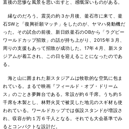
直後の悲惨な風景を思い出すと、感慨深いものがある。
縁なのだろう。震災の約３か月後、釜石市に来て、釜
石SWと「復興祈願マッチ」をしたのが、ヤマハ発動機だ
った。その試合の前後、新日鉄釜石のOBから「ラグビー
ワールドカップ招致」の話が持ち上がり、2015年３月、
周りの支援もあって招致が成功した。17年４月、新スタ
ジアムが着工され、この日を迎えることになったのであ
る。
海と山に囲まれた新スタジアムは牧歌的な空気に包ま
れている。まるで映画『フィールド・オブ・ドリーム
ス』のごとき夢舞台である。常設が約６千席。うち約５
千席を木製とし、林野火災で被災した地元のスギ材も使
われている。ワールドカップでは仮設スタンドが増設さ
れ、収容が約１万６千人となる。それでも大会基準でみ
るとコンパクトな設計だ。