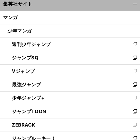
集英社サイト
ィ
開
ン
く/
マンガ
ド
閉
ウ
じ
少年マンガ
で
る
開
週刊少年ジャンプ
く
新
し
ジャンプSQ
い
新
ウ
し
Vジャンプ
ィ
い
新
ン
ウ
し
最強ジャンプ
ド
ィ
い
新
ウ
ン
ウ
し
少年ジャンプ+
で
ド
ィ
い
新
開
ウ
ン
ウ
し
ジャンプTOON
く
で
ド
ィ
い
新
開
ウ
ン
ウ
し
ZEBRACK
く
で
ド
ィ
い
新
開
ウ
ン
ウ
し
ジャンプルーキー！
く
で
ド
ィ
い
新