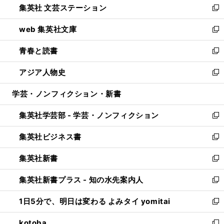
集英社 文芸ステーション
く
ィ
い
新
ン
ウ
し
web 集英社文庫
ド
ィ
い
新
ウ
ン
ウ
し
青春と読書
で
ド
ィ
い
新
開
ウ
ン
ウ
し
アジア人物史
く
で
ド
ィ
い
新
開
ウ
ン
ウ
し
学芸・ノンフィクション・新書
く
で
ド
ィ
い
開
ウ
ン
ウ
集英社学芸部 - 学芸・ノンフィクション
く
で
ド
ィ
新
開
ウ
ン
し
集英社ビジネス書
く
で
ド
い
新
開
ウ
ウ
し
集英社新書
く
で
ィ
い
新
開
ン
ウ
し
集英社新書プラス - 知の水先案内人
く
ド
ィ
い
新
ウ
ン
ウ
し
1日5分で、明日は変わる よみタイ yomitai
で
ド
ィ
い
新
開
ウ
ン
ウ
し
kotoba
く
で
ド
ィ