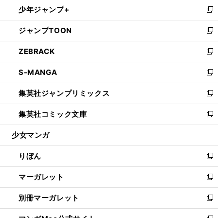
ウ
し
少年ジャンプ+
く
で
ド
ィ
い
新
開
ウ
ン
ウ
し
ジャンプTOON
く
で
ド
ィ
い
新
開
ウ
ン
ウ
し
ZEBRACK
く
で
ド
ィ
い
新
開
ウ
ン
ウ
し
S-MANGA
く
で
ド
ィ
い
新
開
ウ
ン
ウ
し
集英社ジャンプリミックス
く
で
ド
ィ
い
新
開
ウ
ン
ウ
し
集英社コミック文庫
く
で
ド
ィ
い
新
開
ウ
ン
ウ
し
少女マンガ
く
で
ド
ィ
い
開
ウ
ン
ウ
りぼん
く
で
ド
ィ
新
開
ウ
ン
し
マーガレット
く
で
ド
い
新
開
ウ
ウ
し
別冊マーガレット
く
で
ィ
い
新
開
ン
ウ
し