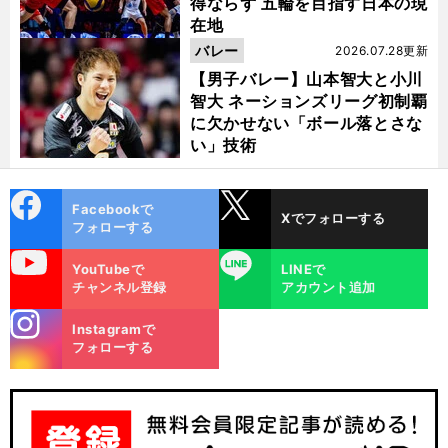
得ならず 五輪を目指す日本の現
在地
バレー
2026.07.28更新
【男子バレー】山本智大と小川
智大 ネーションズリーグ初制覇
に欠かせない「ボール落とさな
い」技術
cebo
X
Facebookで
Xでフォローする
ok
フォローする
uTube
LINE
YouTubeで
LINEで
チャンネル登録
アカウント追加
stagra
Instagramで
m
フォローする