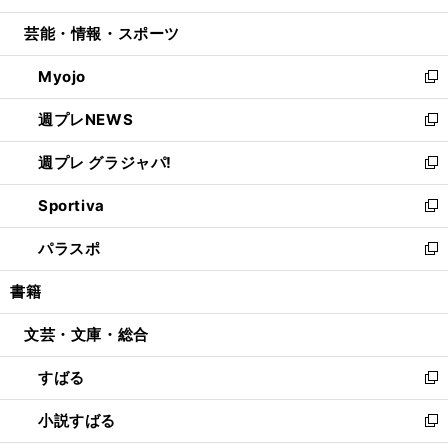
開
ウ
ン
ウ
し
芸能・情報・スポーツ
く
で
ド
ィ
い
開
ウ
ン
ウ
Myojo
く
で
ド
ィ
新
開
ウ
ン
し
週プレNEWS
く
で
ド
い
新
開
ウ
ウ
し
週プレ グラジャパ!
く
で
ィ
い
新
開
ン
ウ
し
Sportiva
く
ド
ィ
い
新
ウ
ン
ウ
し
パラスポ
で
ド
ィ
い
新
開
ウ
ン
ウ
し
書籍
く
で
ド
ィ
い
開
ウ
ン
ウ
文芸・文庫・総合
く
で
ド
ィ
開
ウ
ン
すばる
く
で
ド
新
開
ウ
し
小説すばる
く
で
い
新
開
ウ
し