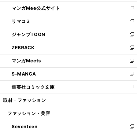
開
ン
ウ
し
マンガMee公式サイト
く
ド
ィ
い
新
ウ
ン
ウ
し
リマコミ
で
ド
ィ
い
新
開
ウ
ン
ウ
し
ジャンプTOON
く
で
ド
ィ
い
新
開
ウ
ン
ウ
し
ZEBRACK
く
で
ド
ィ
い
新
開
ウ
ン
ウ
し
マンガMeets
く
で
ド
ィ
い
新
開
ウ
ン
ウ
し
S-MANGA
く
で
ド
ィ
い
新
開
ウ
ン
ウ
し
集英社コミック文庫
く
で
ド
ィ
い
新
開
ウ
ン
ウ
し
取材・ファッション
く
で
ド
ィ
い
開
ウ
ン
ウ
ファッション・美容
く
で
ド
ィ
開
ウ
ン
Seventeen
く
で
ド
新
開
ウ
し