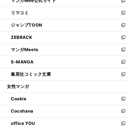
マンガMee公式サイト
く
ド
ィ
い
新
ウ
ン
ウ
し
リマコミ
で
ド
ィ
い
新
開
ウ
ン
ウ
し
ジャンプTOON
く
で
ド
ィ
い
新
開
ウ
ン
ウ
し
ZEBRACK
く
で
ド
ィ
い
新
開
ウ
ン
ウ
し
マンガMeets
く
で
ド
ィ
い
新
開
ウ
ン
ウ
し
S-MANGA
く
で
ド
ィ
い
新
開
ウ
ン
ウ
し
集英社コミック文庫
く
で
ド
ィ
い
新
開
ウ
ン
ウ
し
女性マンガ
く
で
ド
ィ
い
開
ウ
ン
ウ
Cookie
く
で
ド
ィ
新
開
ウ
ン
し
Cocohana
く
で
ド
い
新
開
ウ
ウ
し
office YOU
く
で
ィ
い
新