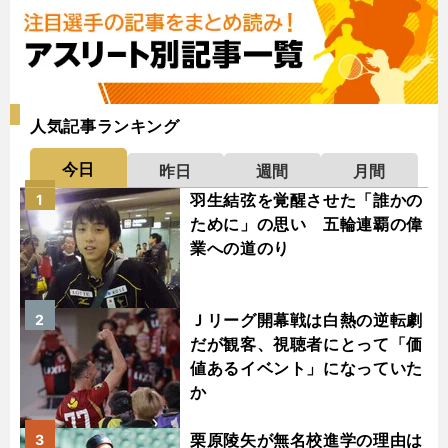
人気記事ランキング
今日
昨日
週間
月間
羽生結弦を覚醒させた「誰かの
1
ために」の思い 五輪連覇の偉
業への道のり
Ｊリーグ開幕戦は白熱の逆転劇
2
だが観客、視聴者にとって「価
値あるイベント」になっていた
か
栗原陵矢が無名校進学の理由は
3