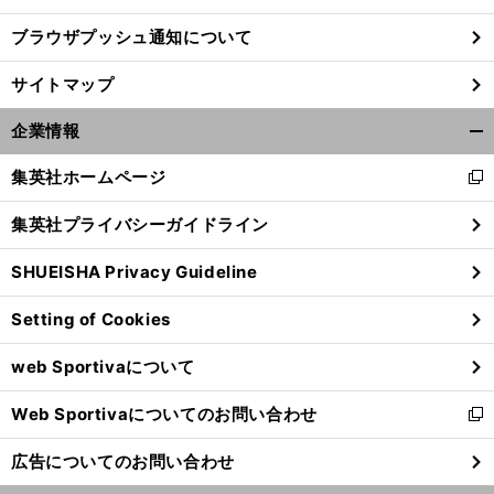
ブラウザプッシュ通知について
前
へ
サイトマップ
企業情報
開
く/
集英社ホームページ
新
閉
し
じ
集英社プライバシーガイドライン
い
る
ウ
SHUEISHA Privacy Guideline
ィ
ン
Setting of Cookies
ド
ウ
web Sportivaについて
で
開
Web Sportivaについてのお問い合わせ
く
新
し
広告についてのお問い合わせ
い
ウ