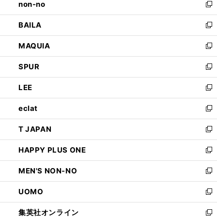
non-no
く
で
い
新
開
ウ
し
BAILA
く
ィ
い
新
ン
ウ
し
MAQUIA
ド
ィ
い
新
ウ
ン
ウ
し
SPUR
で
ド
ィ
い
新
開
ウ
ン
ウ
し
LEE
く
で
ド
ィ
い
新
開
ウ
ン
ウ
し
eclat
く
で
ド
ィ
い
新
開
ウ
ン
ウ
し
T JAPAN
く
で
ド
ィ
い
新
開
ウ
ン
ウ
し
HAPPY PLUS ONE
く
で
ド
ィ
い
新
開
ウ
ン
ウ
し
MEN'S NON-NO
く
で
ド
ィ
い
新
開
ウ
ン
ウ
し
UOMO
く
で
ド
ィ
い
新
開
ウ
ン
ウ
し
集英社オンライン
く
で
ド
ィ
い
新