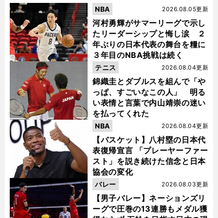
NBA
2026.08.05更新
河村勇輝がサマーリーグで示し
たリーダーシップと悔し涙 ２
年ぶりの日本代表の舞台を糧に
３年目のNBA挑戦は続く
テニス
2026.08.04更新
錦織圭とダブルスを組んで「や
っぱ、すごいなこの人」 明る
い表情と言葉で内山靖崇の迷い
を払ってくれた
NBA
2026.08.04更新
【バスケット】八村塁の日本代
表復帰宣言 「プレーヤーファー
スト」を説き続けた信念と日本
協会の変化
バレー
2026.08.03更新
【男子バレー】ネーションズリ
ーグで圧巻の13連勝もメダル獲