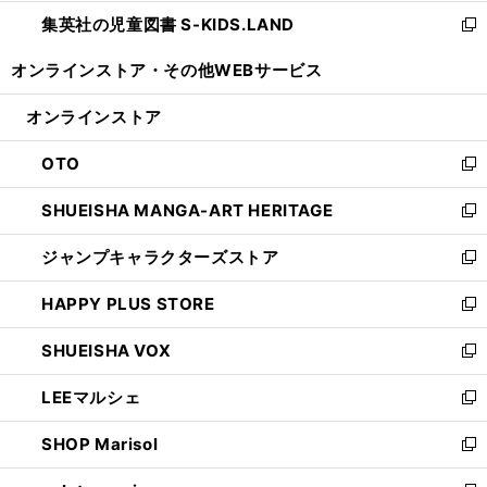
開
ウ
ン
し
集英社の児童図書 S-KIDS.LAND
く
で
ド
い
新
開
ウ
ウ
し
オンラインストア・
その他WEBサービス
く
で
ィ
い
開
ン
ウ
オンラインストア
く
ド
ィ
ウ
ン
OTO
で
ド
新
開
ウ
し
SHUEISHA MANGA-ART HERITAGE
く
で
い
新
開
ウ
し
ジャンプキャラクターズストア
く
ィ
い
新
ン
ウ
し
HAPPY PLUS STORE
ド
ィ
い
新
ウ
ン
ウ
し
SHUEISHA VOX
で
ド
ィ
い
新
開
ウ
ン
ウ
し
LEEマルシェ
く
で
ド
ィ
い
新
開
ウ
ン
ウ
し
SHOP Marisol
く
で
ド
ィ
い
新
開
ウ
ン
ウ
し