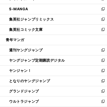
開
ウ
ン
ウ
し
S-MANGA
く
で
ド
ィ
い
新
開
ウ
ン
ウ
し
集英社ジャンプリミックス
く
で
ド
ィ
い
新
開
ウ
ン
ウ
し
集英社コミック文庫
く
で
ド
ィ
い
新
開
ウ
ン
ウ
し
青年マンガ
く
で
ド
ィ
い
開
ウ
ン
ウ
週刊ヤングジャンプ
く
で
ド
ィ
新
開
ウ
ン
し
ヤングジャンプ定期購読デジタル
く
で
ド
い
新
開
ウ
ウ
し
ヤンジャン！
く
で
ィ
い
新
開
ン
ウ
し
となりのヤングジャンプ
く
ド
ィ
い
新
ウ
ン
ウ
し
グランドジャンプ
で
ド
ィ
い
新
開
ウ
ン
ウ
し
ウルトラジャンプ
く
で
ド
ィ
い
新
開
ウ
ン