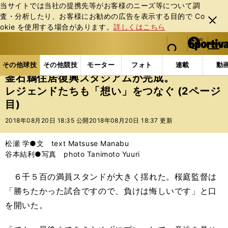
当サイトでは当社の提携先等がお客様のニーズ等について調
査・分析したり、お客様にお勧めの広告を表⽰する⽬的で Co
閉じ
okie を使⽤する場合があります。
詳しくはこちら
る
マイペ
web Sportiva (webスポルティーバ)
検索
メニュ
we
ー
その他球技の記事一覧
ラグビー
釜石鵜住居復興ス
b
ジ
その他球技
その他競技
モーター
フォト
連載
動
ス
釜石鵜住居復興スタジアムが完成。
ポ
レジェンドたちも「想い」をつなぐ (2ページ
ル
目)
テ
ィ
2018年08月20日 18:35 公開
2018年08月20日 18:37 更新
ー
バ
松瀬 学●文 text Matsuse Manabu
谷本結利●写真 photo Tanimoto Yuuri
６千５百の満員スタンドが大きく揺れた。桜庭監督は
「勝ちたかった試合ですので、負けは悔しいです」と口
を開いた。