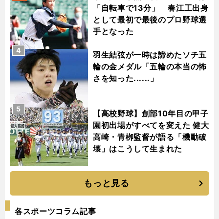
「自転車で13分」 春江工出身
として最初で最後のプロ野球選
手となった
4
羽生結弦が一時は諦めたソチ五
輪の金メダル「五輪の本当の怖
さを知った......」
5
【高校野球】創部10年目の甲子
園初出場がすべてを変えた 健大
高崎・青栁監督が語る「機動破
壊」はこうして生まれた
もっと見る
各スポーツコラム記事