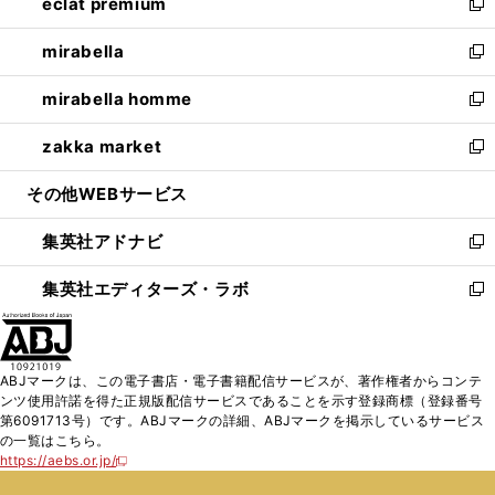
eclat premium
く
で
ド
ィ
い
新
開
ウ
ン
ウ
し
mirabella
く
で
ド
ィ
い
新
開
ウ
ン
ウ
し
mirabella homme
く
で
ド
ィ
い
新
開
ウ
ン
ウ
し
zakka market
く
で
ド
ィ
い
新
開
ウ
ン
ウ
し
その他WEBサービス
く
で
ド
ィ
い
開
ウ
ン
ウ
集英社アドナビ
く
で
ド
ィ
新
開
ウ
ン
し
集英社エディターズ・ラボ
く
で
ド
い
新
開
ウ
ウ
し
く
で
ィ
い
開
ン
ウ
ABJマークは、この電子書店・電子書籍配信サービスが、著作権者からコンテ
く
ド
ィ
ンツ使用許諾を得た正規版配信サービスであることを示す登録商標（登録番号
ウ
ン
第6091713号）です。ABJマークの詳細、ABJマークを掲示しているサービス
で
ド
の一覧はこちら。
開
ウ
https://aebs.or.jp/
新
く
で
し