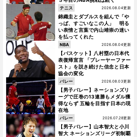
３年目のNBA挑戦は続く
テニス
2026.08.04更新
錦織圭とダブルスを組んで「や
っぱ、すごいなこの人」 明る
い表情と言葉で内山靖崇の迷い
を払ってくれた
NBA
2026.08.04更新
【バスケット】八村塁の日本代
表復帰宣言 「プレーヤーファー
スト」を説き続けた信念と日本
協会の変化
バレー
2026.08.03更新
【男子バレー】ネーションズリ
ーグで圧巻の13連勝もメダル獲
得ならず 五輪を目指す日本の現
在地
バレー
2026.07.28更新
【男子バレー】山本智大と小川
智大 ネーションズリーグ初制覇