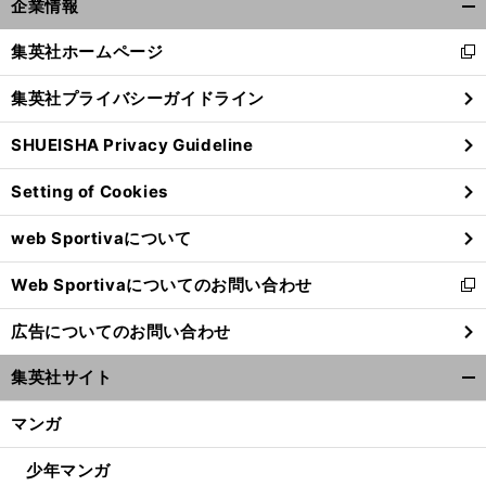
。
企業情報
へ
V9
V10
開
く/
集英社ホームページ
新
閉
し
じ
集英社プライバシーガイドライン
い
る
ウ
SHUEISHA Privacy Guideline
ィ
ン
Setting of Cookies
ド
ウ
web Sportivaについて
で
開
Web Sportivaについてのお問い合わせ
く
新
し
広告についてのお問い合わせ
い
ウ
集英社サイト
ィ
開
ン
く/
マンガ
ド
閉
ウ
じ
少年マンガ
で
る