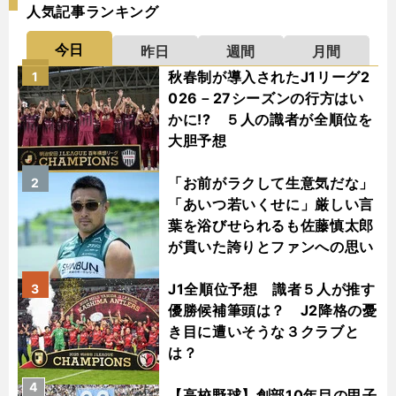
人気記事ランキング
今日
昨日
週間
月間
秋春制が導入されたJ1リーグ2
1
026－27シーズンの行方はい
かに!? ５人の識者が全順位を
大胆予想
「お前がラクして生意気だな」
2
「あいつ若いくせに」厳しい言
葉を浴びせられるも佐藤慎太郎
が貫いた誇りとファンへの思い
J1全順位予想 識者５人が推す
3
優勝候補筆頭は？ J2降格の憂
き目に遭いそうな３クラブと
は？
4
【高校野球】創部10年目の甲子