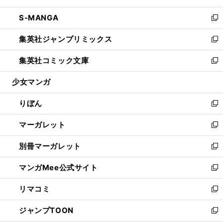
開
ウ
ン
ウ
し
S-MANGA
く
で
ド
ィ
い
新
開
ウ
ン
ウ
し
集英社ジャンプリミックス
く
で
ド
ィ
い
新
開
ウ
ン
ウ
し
集英社コミック文庫
く
で
ド
ィ
い
新
開
ウ
ン
ウ
し
少女マンガ
く
で
ド
ィ
い
開
ウ
ン
ウ
りぼん
く
で
ド
ィ
新
開
ウ
ン
し
マーガレット
く
で
ド
い
新
開
ウ
ウ
し
別冊マーガレット
く
で
ィ
い
新
開
ン
ウ
し
マンガMee公式サイト
く
ド
ィ
い
新
ウ
ン
ウ
し
リマコミ
で
ド
ィ
い
新
開
ウ
ン
ウ
し
ジャンプTOON
く
で
ド
ィ
い
新
開
ウ
ン
ウ
し