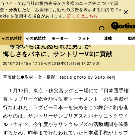
当サイトでは当社の提携先等がお客様のニーズ等について調
査・分析したり、お客様にお勧めの広告を表⽰する⽬的で Co
閉じ
okie を使⽤する場合があります。
詳しくはこちら
る
マイペ
web Sportiva (webスポルティーバ)
検索
メニュ
we
ー
その他球技の記事一覧
ラグビー
「今季いちばん怒ら
b
ジ
その他球技
その他競技
モーター
フォト
連載
動
ス
「今季いちばん怒られた男」が
ポ
悔しさをバネに、サントリーV2に貢献
ル
テ
2018年01月15日 17:25 公開
2018年01月15日 17:27 更新
ィ
ー
斉藤健仁●取材・文・撮影 text & photo by Saito Kenji
バ
１月13日、東京・秩父宮ラグビー場にて「日本選手権
兼トップリーグ総合順位決定トーナメント」の決勝戦が
行なわれた。ラグビー日本一を決めるこの舞台に駒を進
めたのは、サントリーサンゴリアスとパナソニックワイ
ルドナイツ。今年度からサンウルブズの活動期間を確保
するため、昨年まで行なわれていた日本選手権がトップ