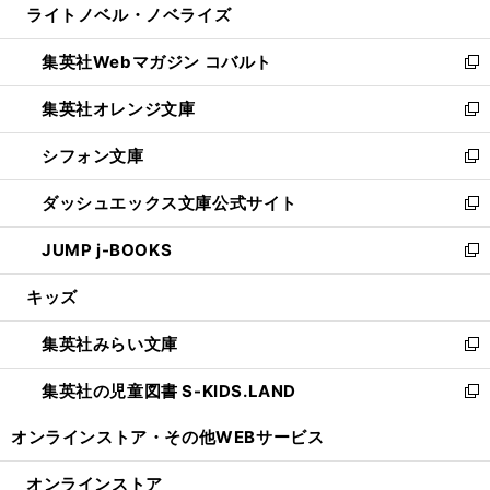
ライトノベル・ノベライズ
く
で
ド
ィ
い
開
ウ
ン
ウ
集英社Webマガジン コバルト
く
で
ド
ィ
新
開
ウ
ン
し
集英社オレンジ文庫
く
で
ド
い
新
開
ウ
ウ
し
シフォン文庫
く
で
ィ
い
新
開
ン
ウ
し
ダッシュエックス文庫公式サイト
く
ド
ィ
い
新
ウ
ン
ウ
し
JUMP j-BOOKS
で
ド
ィ
い
新
開
ウ
ン
ウ
し
キッズ
く
で
ド
ィ
い
開
ウ
ン
ウ
集英社みらい文庫
く
で
ド
ィ
新
開
ウ
ン
し
集英社の児童図書 S-KIDS.LAND
く
で
ド
い
新
開
ウ
ウ
し
オンラインストア・
その他WEBサービス
く
で
ィ
い
開
ン
ウ
オンラインストア
く
ド
ィ