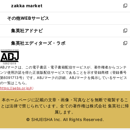
ウ
し
zakka market
く
で
ド
ィ
い
新
開
ウ
ン
ウ
し
その他WEBサービス
く
で
ド
ィ
い
開
ウ
ン
ウ
集英社アドナビ
く
で
ド
ィ
新
開
ウ
ン
し
集英社エディターズ・ラボ
く
で
ド
い
新
開
ウ
ウ
し
く
で
ィ
い
開
ン
ウ
ABJマークは、この電子書店・電子書籍配信サービスが、著作権者からコンテ
く
ド
ィ
ンツ使用許諾を得た正規版配信サービスであることを示す登録商標（登録番号
ウ
ン
第6091713号）です。ABJマークの詳細、ABJマークを掲示しているサービス
で
ド
の一覧はこちら。
開
ウ
https://aebs.or.jp/
新
く
で
し
い
開
本ホームページに記載の文章・画像・写真などを無断で複製するこ
ウ
く
とは法律で禁じられています。全ての著作権は株式会社 集英社に帰
ィ
属します。
ン
ド
© SHUEISHA Inc. All Rights Reserved.
ウ
で