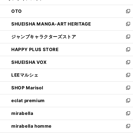
ウ
ン
OTO
で
ド
新
開
ウ
し
SHUEISHA MANGA-ART HERITAGE
く
で
い
新
開
ウ
し
ジャンプキャラクターズストア
く
ィ
い
新
ン
ウ
し
HAPPY PLUS STORE
ド
ィ
い
新
ウ
ン
ウ
し
SHUEISHA VOX
で
ド
ィ
い
新
開
ウ
ン
ウ
し
LEEマルシェ
く
で
ド
ィ
い
新
開
ウ
ン
ウ
し
SHOP Marisol
く
で
ド
ィ
い
新
開
ウ
ン
ウ
し
eclat premium
く
で
ド
ィ
い
新
開
ウ
ン
ウ
し
mirabella
く
で
ド
ィ
い
新
開
ウ
ン
ウ
し
mirabella homme
く
で
ド
ィ
い
新
開
ウ
ン