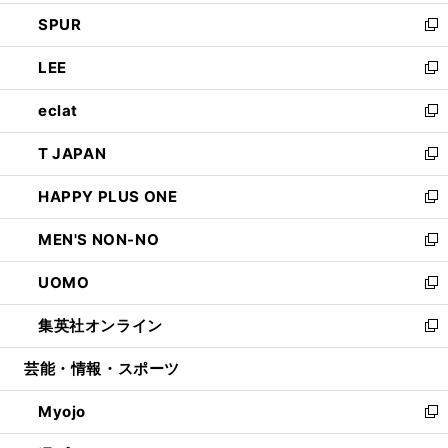
ウ
ン
ウ
し
SPUR
で
ド
ィ
い
新
開
ウ
ン
ウ
し
LEE
く
で
ド
ィ
い
新
開
ウ
ン
ウ
し
eclat
く
で
ド
ィ
い
新
開
ウ
ン
ウ
し
T JAPAN
く
で
ド
ィ
い
新
開
ウ
ン
ウ
し
HAPPY PLUS ONE
く
で
ド
ィ
い
新
開
ウ
ン
ウ
し
MEN'S NON-NO
く
で
ド
ィ
い
新
開
ウ
ン
ウ
し
UOMO
く
で
ド
ィ
い
新
開
ウ
ン
ウ
し
集英社オンライン
く
で
ド
ィ
い
新
開
ウ
ン
ウ
し
芸能・情報・スポーツ
く
で
ド
ィ
い
開
ウ
ン
ウ
Myojo
く
で
ド
ィ
新
開
ウ
ン
し