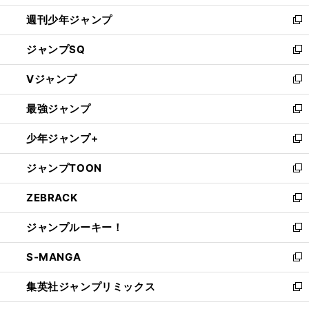
開
週刊少年ジャンプ
く
新
し
ジャンプSQ
い
新
ウ
し
Vジャンプ
ィ
い
新
ン
ウ
し
最強ジャンプ
ド
ィ
い
新
ウ
ン
ウ
し
少年ジャンプ+
で
ド
ィ
い
新
開
ウ
ン
ウ
し
ジャンプTOON
く
で
ド
ィ
い
新
開
ウ
ン
ウ
し
ZEBRACK
く
で
ド
ィ
い
新
開
ウ
ン
ウ
し
ジャンプルーキー！
く
で
ド
ィ
い
新
開
ウ
ン
ウ
し
S-MANGA
く
で
ド
ィ
い
新
開
ウ
ン
ウ
し
集英社ジャンプリミックス
く
で
ド
ィ
い
新
開
ウ
ン
ウ
し