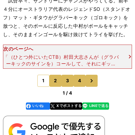
試合早々、サントリーにチャンスがやってくる。前半
４分にオーストラリア代表のレジェンドSO（スタンドオ
フ）マット・ギタウがグラバーキック（ゴロキック）を
放つと、そのボールに反応した中村がボールをキャッチ
し、そのままインゴールを駆け抜けてトライを挙げた。
次のページへ
「（ひとつ外にいたCTB）村田大志さんが（グラバ
ーキックのサインを）コールして、それにギッツ
（ギタウ）も僕も連動して動き、僕の前にたまたま
ボールが転がってきた。（お互いに）コミュニケー
次
1
2
3
4
のページへ
ションが取れてい
1 / 4
いいね
Xでポストする
LINEで送る
line
faceboo
x
k