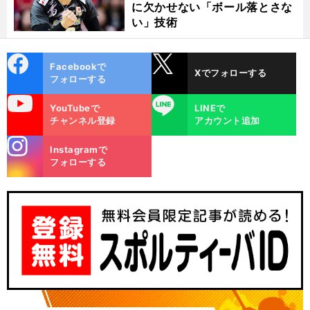
に欠かせない「ボール落とさな
い」技術
cebo
X
Facebookで
Xでフォローする
ok
フォローする
uTube
LINE
YouTubeで
LINEで
チャンネル登録
アカウント追加
stagra
Instagramで
m
フォローする