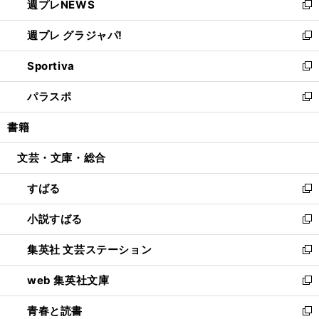
週プレNEWS
く
で
ド
い
新
開
ウ
ウ
し
週プレ グラジャパ!
く
で
ィ
い
新
開
ン
ウ
し
Sportiva
く
ド
ィ
い
新
ウ
ン
ウ
し
パラスポ
で
ド
ィ
い
新
開
ウ
ン
ウ
し
書籍
く
で
ド
ィ
い
開
ウ
ン
ウ
文芸・文庫・総合
く
で
ド
ィ
開
ウ
ン
すばる
く
で
ド
新
開
ウ
し
小説すばる
く
で
い
新
開
ウ
し
集英社 文芸ステーション
く
ィ
い
新
ン
ウ
し
web 集英社文庫
ド
ィ
い
新
ウ
ン
ウ
し
青春と読書
で
ド
ィ
い
新