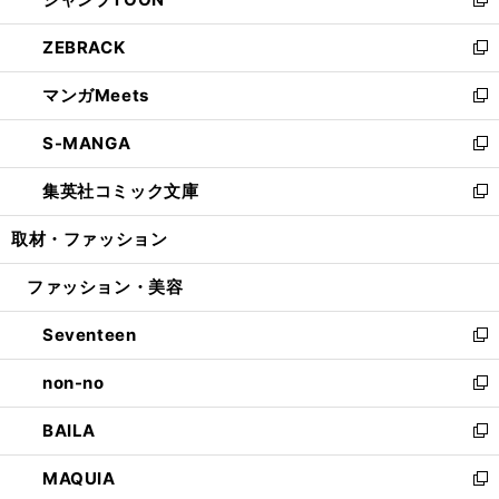
ド
ィ
い
新
開
ウ
ン
ウ
し
ZEBRACK
く
で
ド
ィ
い
新
開
ウ
ン
ウ
し
マンガMeets
く
で
ド
ィ
い
新
開
ウ
ン
ウ
し
S-MANGA
く
で
ド
ィ
い
新
開
ウ
ン
ウ
し
集英社コミック文庫
く
で
ド
ィ
い
新
開
ウ
ン
ウ
し
取材・ファッション
く
で
ド
ィ
い
開
ウ
ン
ウ
ファッション・美容
く
で
ド
ィ
開
ウ
ン
Seventeen
く
で
ド
新
開
ウ
し
non-no
く
で
い
新
開
ウ
し
BAILA
く
ィ
い
新
ン
ウ
し
MAQUIA
ド
ィ
い
新