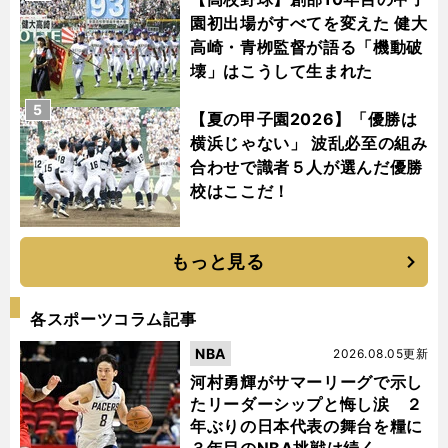
園初出場がすべてを変えた 健大
高崎・青栁監督が語る「機動破
壊」はこうして生まれた
5
【夏の甲子園2026】「優勝は
横浜じゃない」 波乱必至の組み
合わせで識者５人が選んだ優勝
校はここだ！
もっと見る
各スポーツコラム記事
NBA
2026.08.05更新
河村勇輝がサマーリーグで示し
たリーダーシップと悔し涙 ２
年ぶりの日本代表の舞台を糧に