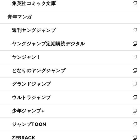
集英社コミック文庫
く
で
ド
ィ
い
新
開
ウ
ン
ウ
し
青年マンガ
く
で
ド
ィ
い
開
ウ
ン
ウ
週刊ヤングジャンプ
く
で
ド
ィ
新
開
ウ
ン
し
ヤングジャンプ定期購読デジタル
く
で
ド
い
新
開
ウ
ウ
し
ヤンジャン！
く
で
ィ
い
新
開
ン
ウ
し
となりのヤングジャンプ
く
ド
ィ
い
新
ウ
ン
ウ
し
グランドジャンプ
で
ド
ィ
い
新
開
ウ
ン
ウ
し
ウルトラジャンプ
く
で
ド
ィ
い
新
開
ウ
ン
ウ
し
少年ジャンプ+
く
で
ド
ィ
い
新
開
ウ
ン
ウ
し
ジャンプTOON
く
で
ド
ィ
い
新
開
ウ
ン
ウ
し
ZEBRACK
く
で
ド
ィ
い
新