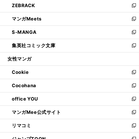
ZEBRACK
く
で
ド
ィ
い
新
開
ウ
ン
ウ
し
マンガMeets
く
で
ド
ィ
い
新
開
ウ
ン
ウ
し
S-MANGA
く
で
ド
ィ
い
新
開
ウ
ン
ウ
し
集英社コミック文庫
く
で
ド
ィ
い
新
開
ウ
ン
ウ
し
女性マンガ
く
で
ド
ィ
い
開
ウ
ン
ウ
Cookie
く
で
ド
ィ
新
開
ウ
ン
し
Cocohana
く
で
ド
い
新
開
ウ
ウ
し
office YOU
く
で
ィ
い
新
開
ン
ウ
し
マンガMee公式サイト
く
ド
ィ
い
新
ウ
ン
ウ
し
リマコミ
で
ド
ィ
い
新
開
ウ
ン
ウ
し
ジャンプTOON
く
で