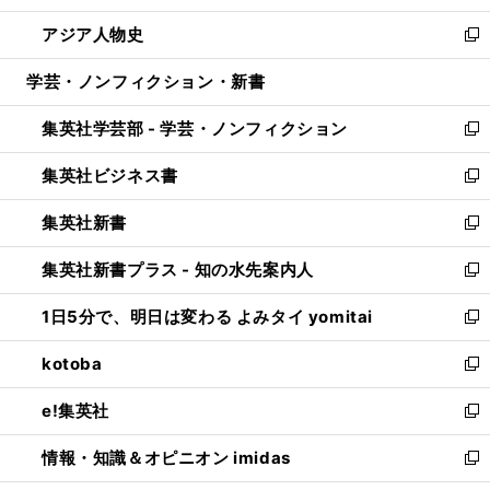
開
ウ
ン
ウ
し
アジア人物史
く
で
ド
ィ
い
新
開
ウ
ン
ウ
し
学芸・ノンフィクション・新書
く
で
ド
ィ
い
開
ウ
ン
ウ
集英社学芸部 - 学芸・ノンフィクション
く
で
ド
ィ
新
開
ウ
ン
し
集英社ビジネス書
く
で
ド
い
新
開
ウ
ウ
し
集英社新書
く
で
ィ
い
新
開
ン
ウ
し
集英社新書プラス - 知の水先案内人
く
ド
ィ
い
新
ウ
ン
ウ
し
1日5分で、明日は変わる よみタイ yomitai
で
ド
ィ
い
新
開
ウ
ン
ウ
し
kotoba
く
で
ド
ィ
い
新
開
ウ
ン
ウ
し
e!集英社
く
で
ド
ィ
い
新
開
ウ
ン
ウ
し
情報・知識＆オピニオン imidas
く
で
ド
ィ
い
新
開
ウ
ン
ウ
し