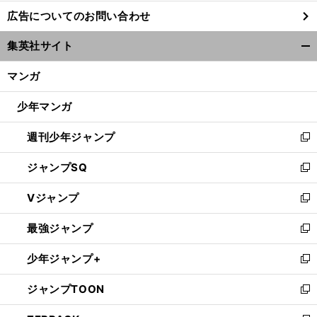
し
広告についてのお問い合わせ
い
ウ
集英社サイト
ィ
開
ン
く/
マンガ
ド
閉
ウ
じ
少年マンガ
で
る
開
週刊少年ジャンプ
く
新
し
ジャンプSQ
い
新
ウ
し
Vジャンプ
ィ
い
新
ン
ウ
し
最強ジャンプ
ド
ィ
い
新
ウ
ン
ウ
し
少年ジャンプ+
で
ド
ィ
い
新
開
ウ
ン
ウ
し
ジャンプTOON
く
で
ド
ィ
い
新
開
ウ
ン
ウ
し