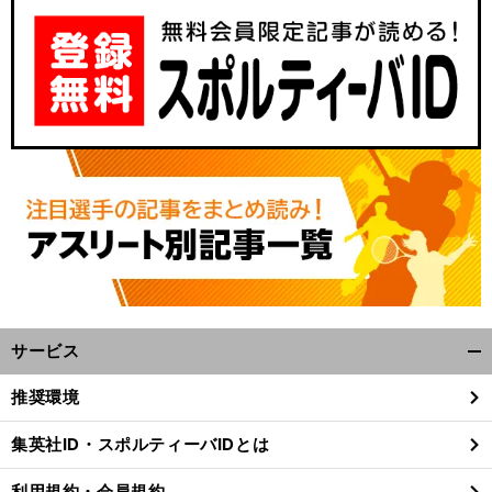
サービス
開
く/
推奨環境
閉
じ
集英社ID・スポルティーバIDとは
る
利用規約・会員規約