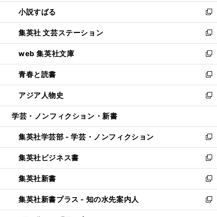
開
ウ
し
小説すばる
く
で
い
新
開
ウ
し
集英社 文芸ステーション
く
ィ
い
新
ン
ウ
し
web 集英社文庫
ド
ィ
い
新
ウ
ン
ウ
し
青春と読書
で
ド
ィ
い
新
開
ウ
ン
ウ
し
アジア人物史
く
で
ド
ィ
い
新
開
ウ
ン
ウ
し
学芸・ノンフィクション・新書
く
で
ド
ィ
い
開
ウ
ン
ウ
集英社学芸部 - 学芸・ノンフィクション
く
で
ド
ィ
新
開
ウ
ン
し
集英社ビジネス書
く
で
ド
い
新
開
ウ
ウ
し
集英社新書
く
で
ィ
い
新
開
ン
ウ
し
集英社新書プラス - 知の水先案内人
く
ド
ィ
い
新
ウ
ン
ウ
し