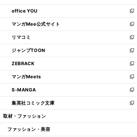
開
ウ
ウ
し
office YOU
く
で
ィ
い
新
開
ン
ウ
し
マンガMee公式サイト
く
ド
ィ
い
新
ウ
ン
ウ
し
リマコミ
で
ド
ィ
い
新
開
ウ
ン
ウ
し
ジャンプTOON
く
で
ド
ィ
い
新
開
ウ
ン
ウ
し
ZEBRACK
く
で
ド
ィ
い
新
開
ウ
ン
ウ
し
マンガMeets
く
で
ド
ィ
い
新
開
ウ
ン
ウ
し
S-MANGA
く
で
ド
ィ
い
新
開
ウ
ン
ウ
し
集英社コミック文庫
く
で
ド
ィ
い
新
開
ウ
ン
ウ
し
取材・ファッション
く
で
ド
ィ
い
開
ウ
ン
ウ
ファッション・美容
く
で
ド
ィ
開
ウ
ン