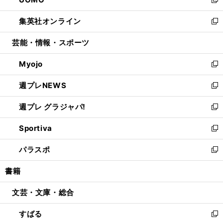
ド
ィ
い
新
開
ウ
ン
ウ
し
集英社オンライン
く
で
ド
ィ
い
新
開
ウ
ン
ウ
し
芸能・情報・スポーツ
く
で
ド
ィ
い
開
ウ
ン
ウ
Myojo
く
で
ド
ィ
新
開
ウ
ン
し
週プレNEWS
く
で
ド
い
新
開
ウ
ウ
し
週プレ グラジャパ!
く
で
ィ
い
新
開
ン
ウ
し
Sportiva
く
ド
ィ
い
新
ウ
ン
ウ
し
パラスポ
で
ド
ィ
い
新
開
ウ
ン
ウ
し
書籍
く
で
ド
ィ
い
開
ウ
ン
ウ
文芸・文庫・総合
く
で
ド
ィ
開
ウ
ン
すばる
く
で
ド
新