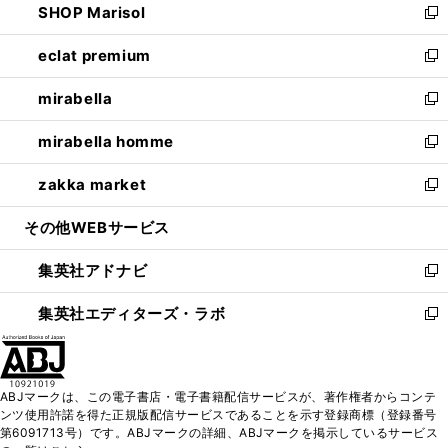
SHOP Marisol
く
で
ド
ィ
い
新
開
ウ
ン
ウ
し
eclat premium
く
で
ド
ィ
い
新
開
ウ
ン
ウ
し
mirabella
く
で
ド
ィ
い
新
開
ウ
ン
ウ
し
mirabella homme
く
で
ド
ィ
い
新
開
ウ
ン
ウ
し
zakka market
く
で
ド
ィ
い
新
開
ウ
ン
ウ
し
その他WEBサービス
く
で
ド
ィ
い
開
ウ
ン
ウ
集英社アドナビ
く
で
ド
ィ
新
開
ウ
ン
し
集英社エディターズ・ラボ
く
で
ド
い
新
開
ウ
ウ
し
く
で
ィ
い
開
ン
ウ
ABJマークは、この電子書店・電子書籍配信サービスが、著作権者からコンテ
く
ド
ィ
ンツ使用許諾を得た正規版配信サービスであることを示す登録商標（登録番号
ウ
ン
第6091713号）です。ABJマークの詳細、ABJマークを掲示しているサービス
で
ド