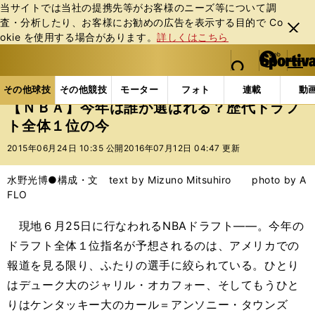
当サイトでは当社の提携先等がお客様のニーズ等について調
査・分析したり、お客様にお勧めの広告を表⽰する⽬的で Co
閉じ
okie を使⽤する場合があります。
詳しくはこちら
る
マイペ
web Sportiva (webスポルティーバ)
検索
メニュ
we
ー
その他球技の記事一覧
バスケットボール
NBA
b
ジ
その他球技
その他競技
モーター
フォト
連載
動
ス
【ＮＢＡ】今年は誰が選ばれる？歴代ドラフ
ポ
ト全体１位の今
ル
テ
2015年06月24日 10:35 公開
2016年07月12日 04:47 更新
ィ
ー
水野光博●構成・文 text by Mizuno Mitsuhiro photo by A
バ
FLO
現地６月25日に行なわれるNBAドラフト――。今年の
ドラフト全体１位指名が予想されるのは、アメリカでの
報道を見る限り、ふたりの選手に絞られている。ひとり
はデューク大のジャリル・オカフォー、そしてもうひと
りはケンタッキー大のカール＝アンソニー・タウンズ