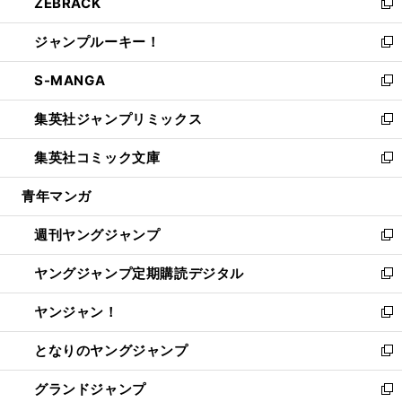
ZEBRACK
く
で
ド
ィ
い
新
開
ウ
ン
ウ
し
ジャンプルーキー！
く
で
ド
ィ
い
新
開
ウ
ン
ウ
し
S-MANGA
く
で
ド
ィ
い
新
開
ウ
ン
ウ
し
集英社ジャンプリミックス
く
で
ド
ィ
い
新
開
ウ
ン
ウ
し
集英社コミック文庫
く
で
ド
ィ
い
新
開
ウ
ン
ウ
し
青年マンガ
く
で
ド
ィ
い
開
ウ
ン
ウ
週刊ヤングジャンプ
く
で
ド
ィ
新
開
ウ
ン
し
ヤングジャンプ定期購読デジタル
く
で
ド
い
新
開
ウ
ウ
し
ヤンジャン！
く
で
ィ
い
新
開
ン
ウ
し
となりのヤングジャンプ
く
ド
ィ
い
新
ウ
ン
ウ
し
グランドジャンプ
で
ド
ィ
い
新