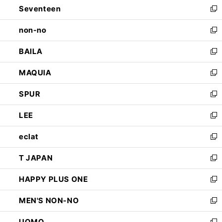
Seventeen
く
で
ド
新
開
ウ
し
non-no
く
で
い
新
開
ウ
し
BAILA
く
ィ
い
新
ン
ウ
し
MAQUIA
ド
ィ
い
新
ウ
ン
ウ
し
SPUR
で
ド
ィ
い
新
開
ウ
ン
ウ
し
LEE
く
で
ド
ィ
い
新
開
ウ
ン
ウ
し
eclat
く
で
ド
ィ
い
新
開
ウ
ン
ウ
し
T JAPAN
く
で
ド
ィ
い
新
開
ウ
ン
ウ
し
HAPPY PLUS ONE
く
で
ド
ィ
い
新
開
ウ
ン
ウ
し
MEN'S NON-NO
く
で
ド
ィ
い
新
開
ウ
ン
ウ
し
UOMO
く
で