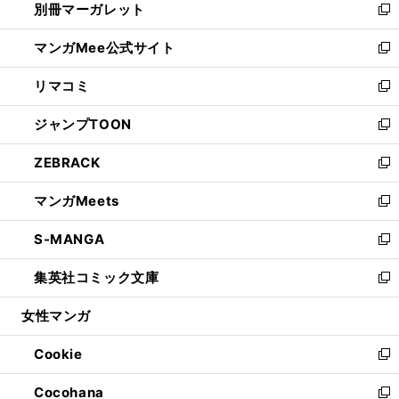
別冊マーガレット
く
で
ィ
い
新
開
ン
ウ
し
マンガMee公式サイト
く
ド
ィ
い
新
ウ
ン
ウ
し
リマコミ
で
ド
ィ
い
新
開
ウ
ン
ウ
し
ジャンプTOON
く
で
ド
ィ
い
新
開
ウ
ン
ウ
し
ZEBRACK
く
で
ド
ィ
い
新
開
ウ
ン
ウ
し
マンガMeets
く
で
ド
ィ
い
新
開
ウ
ン
ウ
し
S-MANGA
く
で
ド
ィ
い
新
開
ウ
ン
ウ
し
集英社コミック文庫
く
で
ド
ィ
い
新
開
ウ
ン
ウ
し
女性マンガ
く
で
ド
ィ
い
開
ウ
ン
ウ
Cookie
く
で
ド
ィ
新
開
ウ
ン
し
Cocohana
く
で
ド
い
新