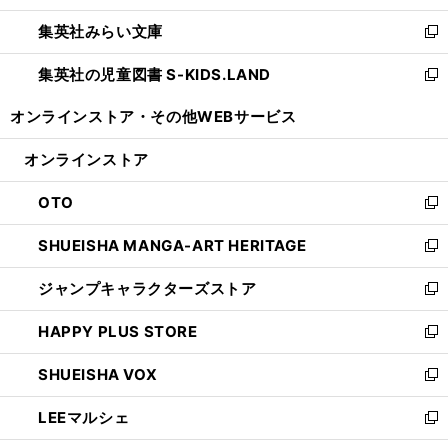
開
ウ
ン
ウ
集英社みらい文庫
く
で
ド
ィ
新
開
ウ
ン
し
集英社の児童図書 S-KIDS.LAND
く
で
ド
い
新
開
ウ
ウ
し
オンラインストア・
その他WEBサービス
く
で
ィ
い
開
ン
ウ
オンラインストア
く
ド
ィ
ウ
ン
OTO
で
ド
新
開
ウ
し
SHUEISHA MANGA-ART HERITAGE
く
で
い
新
開
ウ
し
ジャンプキャラクターズストア
く
ィ
い
新
ン
ウ
し
HAPPY PLUS STORE
ド
ィ
い
新
ウ
ン
ウ
し
SHUEISHA VOX
で
ド
ィ
い
新
開
ウ
ン
ウ
し
LEEマルシェ
く
で
ド
ィ
い
新
開
ウ
ン
ウ
し