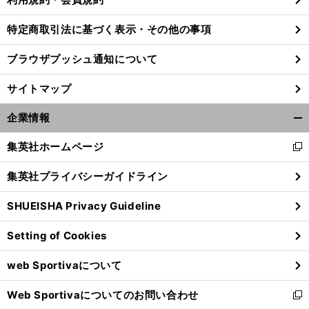
特定商取引法に基づく表示・その他の事項
】
・
も
前
ブラウザプッシュ通知について
へ
サイトマップ
企業情報
開
く/
集英社ホームページ
新
閉
し
じ
集英社プライバシーガイドライン
い
る
ウ
SHUEISHA Privacy Guideline
ィ
ン
Setting of Cookies
ド
ウ
web Sportivaについて
で
開
Web Sportivaについてのお問い合わせ
く
新