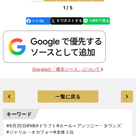
1 / 5
いいね
Xでポストする
LINEで送る
line
faceboo
x
k
Googleの「優先ソース」について
一覧に戻る
キーワード
#6月25日
#NBAドラフト
#カール＝アンソニー・タウンズ
#ジャリル・オカフォー
#全体１位