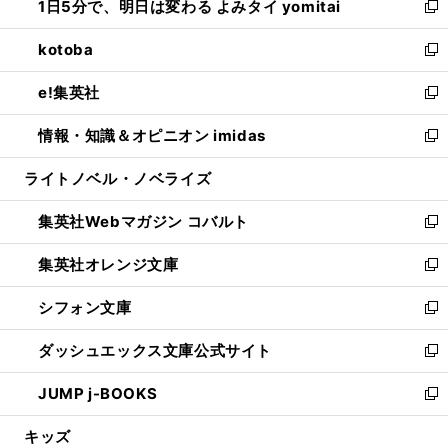
1日5分で、明日は変わる よみタイ yomitai
で
ド
ィ
い
新
開
ウ
ン
ウ
し
kotoba
く
で
ド
ィ
い
新
開
ウ
ン
ウ
し
e!集英社
く
で
ド
ィ
い
新
開
ウ
ン
ウ
し
情報・知識＆オピニオン imidas
く
で
ド
ィ
い
新
開
ウ
ン
ウ
し
ライトノベル・ノベライズ
く
で
ド
ィ
い
開
ウ
ン
ウ
集英社Webマガジン コバルト
く
で
ド
ィ
新
開
ウ
ン
し
集英社オレンジ文庫
く
で
ド
い
新
開
ウ
ウ
し
シフォン文庫
く
で
ィ
い
新
開
ン
ウ
し
ダッシュエックス文庫公式サイト
く
ド
ィ
い
新
ウ
ン
ウ
し
JUMP j-BOOKS
で
ド
ィ
い
新
開
ウ
ン
ウ
し
キッズ
く
で
ド
ィ
い