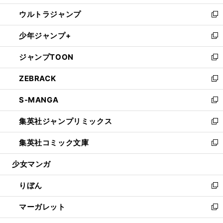
開
ウ
ン
ウ
し
ウルトラジャンプ
く
で
ド
ィ
い
新
開
ウ
ン
ウ
し
少年ジャンプ+
く
で
ド
ィ
い
新
開
ウ
ン
ウ
し
ジャンプTOON
く
で
ド
ィ
い
新
開
ウ
ン
ウ
し
ZEBRACK
く
で
ド
ィ
い
新
開
ウ
ン
ウ
し
S-MANGA
く
で
ド
ィ
い
新
開
ウ
ン
ウ
し
集英社ジャンプリミックス
く
で
ド
ィ
い
新
開
ウ
ン
ウ
し
集英社コミック文庫
く
で
ド
ィ
い
新
開
ウ
ン
ウ
し
少女マンガ
く
で
ド
ィ
い
開
ウ
ン
ウ
りぼん
く
で
ド
ィ
新
開
ウ
ン
し
マーガレット
く
で
ド
い
新
開
ウ
ウ
し