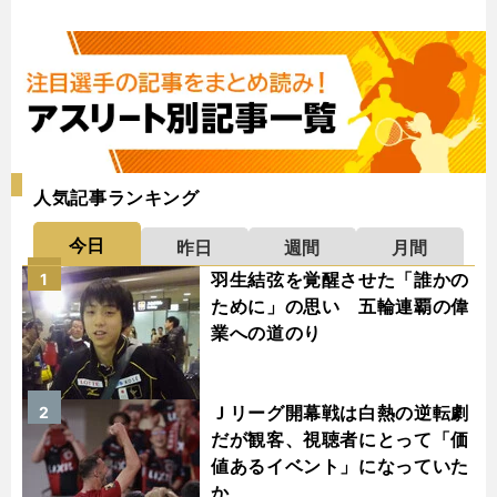
人気記事ランキング
今日
昨日
週間
月間
羽生結弦を覚醒させた「誰かの
1
ために」の思い 五輪連覇の偉
業への道のり
Ｊリーグ開幕戦は白熱の逆転劇
2
だが観客、視聴者にとって「価
値あるイベント」になっていた
か