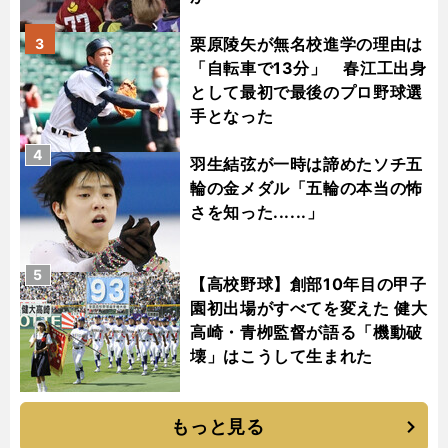
栗原陵矢が無名校進学の理由は
3
「自転車で13分」 春江工出身
として最初で最後のプロ野球選
手となった
4
羽生結弦が一時は諦めたソチ五
輪の金メダル「五輪の本当の怖
さを知った......」
5
【高校野球】創部10年目の甲子
園初出場がすべてを変えた 健大
高崎・青栁監督が語る「機動破
壊」はこうして生まれた
もっと見る