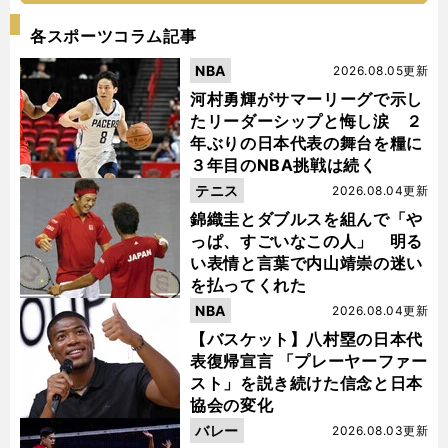
各スポーツコラム記事
NBA
2026.08.05更新
河村勇輝がサマーリーグで示し
たリーダーシップと悔し涙 ２
年ぶりの日本代表の舞台を糧に
３年目のNBA挑戦は続く
テニス
2026.08.04更新
錦織圭とダブルスを組んで「や
っぱ、すごいなこの人」 明る
い表情と言葉で内山靖崇の迷い
を払ってくれた
NBA
2026.08.04更新
【バスケット】八村塁の日本代
表復帰宣言 「プレーヤーファー
スト」を説き続けた信念と日本
協会の変化
バレー
2026.08.03更新