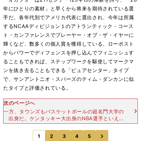
年にひとりの素材」と早くから将来を期待されている選
手だ。各年代別でアメリカ代表に選出され、今年は所属
するNCAAディビジョン１のアトランティック・コース
ト・カンファレンスでプレーヤー・オブ・ザ・イヤーに
輝くなど、数多くの個人賞を獲得している。ローポスト
からパワーでディフェンスを押し込んでフィニッシュす
ることもできれば、ステップワークを駆使してマークマ
ンを抜き去ることもできる「ピュアセンター」タイプ
で、サンアントニオ・スパーズのティム・ダンカンに似
たタイプと評価されている。
次のページへ
一方、タウンズもバスケットボールの超名門大学の
出身だ。ケンタッキー大出身のNBA選手といえ
ば、2012年の全体１位で指名されたアンソニー・
デイビス（ニューオーリンズ・ペリカンズ／Ｐ
次
1
2
3
4
5
のページへ
Ｆ）、2010年の全