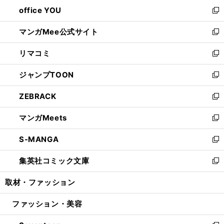
ウ
し
office YOU
く
で
ィ
い
新
開
ン
ウ
し
マンガMee公式サイト
く
ド
ィ
い
新
ウ
ン
ウ
し
リマコミ
で
ド
ィ
い
新
開
ウ
ン
ウ
し
ジャンプTOON
く
で
ド
ィ
い
新
開
ウ
ン
ウ
し
ZEBRACK
く
で
ド
ィ
い
新
開
ウ
ン
ウ
し
マンガMeets
く
で
ド
ィ
い
新
開
ウ
ン
ウ
し
S-MANGA
く
で
ド
ィ
い
新
開
ウ
ン
ウ
し
集英社コミック文庫
く
で
ド
ィ
い
新
開
ウ
ン
ウ
し
取材・ファッション
く
で
ド
ィ
い
開
ウ
ン
ウ
ファッション・美容
く
で
ド
ィ
開
ウ
ン