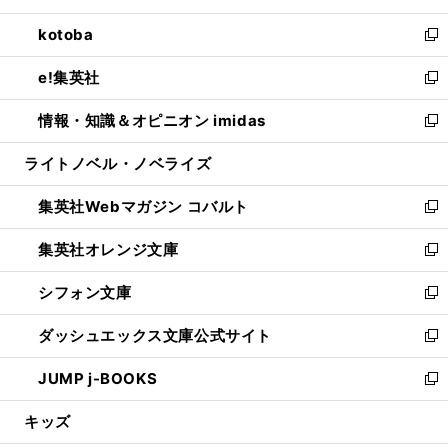
開
ウ
ン
ウ
し
kotoba
く
で
ド
ィ
い
新
開
ウ
ン
ウ
し
e!集英社
く
で
ド
ィ
い
新
開
ウ
ン
ウ
し
情報・知識＆オピニオン imidas
く
で
ド
ィ
い
新
開
ウ
ン
ウ
し
ライトノベル・ノベライズ
く
で
ド
ィ
い
開
ウ
ン
ウ
集英社Webマガジン コバルト
く
で
ド
ィ
新
開
ウ
ン
し
集英社オレンジ文庫
く
で
ド
い
新
開
ウ
ウ
し
シフォン文庫
く
で
ィ
い
新
開
ン
ウ
し
ダッシュエックス文庫公式サイト
く
ド
ィ
い
新
ウ
ン
ウ
し
JUMP j-BOOKS
で
ド
ィ
い
新
開
ウ
ン
ウ
し
キッズ
く
で
ド
ィ
い
開
ウ
ン
ウ