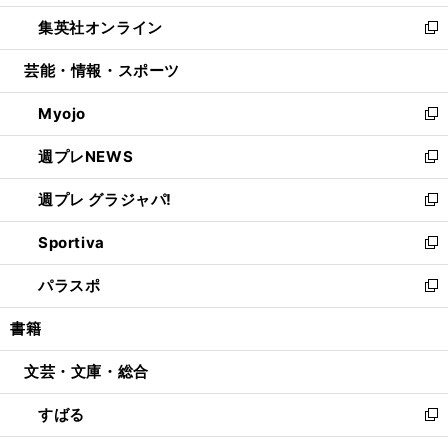
開
ウ
ン
ウ
し
集英社オンライン
く
で
ド
ィ
い
新
開
ウ
ン
ウ
し
芸能・情報・スポーツ
く
で
ド
ィ
い
開
ウ
ン
ウ
Myojo
く
で
ド
ィ
新
開
ウ
ン
し
週プレNEWS
く
で
ド
い
新
開
ウ
ウ
し
週プレ グラジャパ!
く
で
ィ
い
新
開
ン
ウ
し
Sportiva
く
ド
ィ
い
新
ウ
ン
ウ
し
パラスポ
で
ド
ィ
い
新
開
ウ
ン
ウ
し
書籍
く
で
ド
ィ
い
開
ウ
ン
ウ
文芸・文庫・総合
く
で
ド
ィ
開
ウ
ン
すばる
く
で
ド
新
開
ウ
し