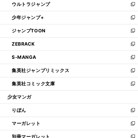
ウルトラジャンプ
く
で
ド
ィ
い
新
開
ウ
ン
ウ
し
少年ジャンプ+
く
で
ド
ィ
い
新
開
ウ
ン
ウ
し
ジャンプTOON
く
で
ド
ィ
い
新
開
ウ
ン
ウ
し
ZEBRACK
く
で
ド
ィ
い
新
開
ウ
ン
ウ
し
S-MANGA
く
で
ド
ィ
い
新
開
ウ
ン
ウ
し
集英社ジャンプリミックス
く
で
ド
ィ
い
新
開
ウ
ン
ウ
し
集英社コミック文庫
く
で
ド
ィ
い
新
開
ウ
ン
ウ
し
少女マンガ
く
で
ド
ィ
い
開
ウ
ン
ウ
りぼん
く
で
ド
ィ
新
開
ウ
ン
し
マーガレット
く
で
ド
い
新
開
ウ
ウ
し
別冊マーガレット
く
で
ィ
い
新