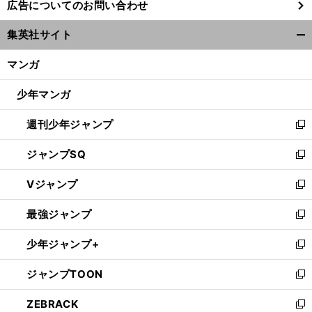
広告についてのお問い合わせ
い
ウ
集英社サイト
ィ
開
ン
く/
マンガ
ド
閉
ウ
じ
少年マンガ
で
る
開
週刊少年ジャンプ
く
新
し
ジャンプSQ
い
新
ウ
し
Vジャンプ
ィ
い
新
ン
ウ
し
最強ジャンプ
ド
ィ
い
新
ウ
ン
ウ
し
少年ジャンプ+
で
ド
ィ
い
新
開
ウ
ン
ウ
し
ジャンプTOON
く
で
ド
ィ
い
新
開
ウ
ン
ウ
し
ZEBRACK
く
で
ド
ィ
い
新