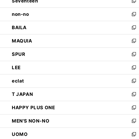
Seventeen
く
で
ド
新
開
ウ
し
non-no
く
で
い
新
開
ウ
し
BAILA
く
ィ
い
新
ン
ウ
し
MAQUIA
ド
ィ
い
新
ウ
ン
ウ
し
SPUR
で
ド
ィ
い
新
開
ウ
ン
ウ
し
LEE
く
で
ド
ィ
い
新
開
ウ
ン
ウ
し
eclat
く
で
ド
ィ
い
新
開
ウ
ン
ウ
し
T JAPAN
く
で
ド
ィ
い
新
開
ウ
ン
ウ
し
HAPPY PLUS ONE
く
で
ド
ィ
い
新
開
ウ
ン
ウ
し
MEN'S NON-NO
く
で
ド
ィ
い
新
開
ウ
ン
ウ
し
UOMO
く
で
ド
ィ
い
新