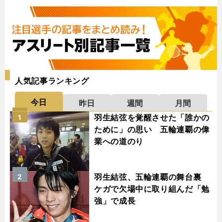
人気記事ランキング
今日
昨日
週間
月間
羽生結弦を覚醒させた「誰かの
1
ために」の思い 五輪連覇の偉
業への道のり
羽生結弦、五輪連覇の舞台裏
2
ケガで欠場中に取り組んだ「勉
強」で成長