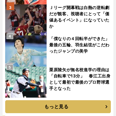
Ｊリーグ開幕戦は白熱の逆転劇
3
だが観客、視聴者にとって「価
値あるイベント」になっていた
か
4
「僕なりの４回転半ができた」
最後の五輪、羽生結弦がこだわ
ったジャンプの美学
5
栗原陵矢が無名校進学の理由は
「自転車で13分」 春江工出身
として最初で最後のプロ野球選
手となった
もっと見る