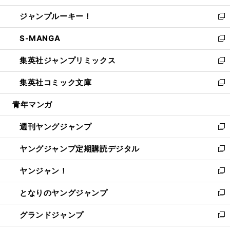
開
ウ
ン
ウ
し
ジャンプルーキー！
く
で
ド
ィ
い
新
開
ウ
ン
ウ
し
S-MANGA
く
で
ド
ィ
い
新
開
ウ
ン
ウ
し
集英社ジャンプリミックス
く
で
ド
ィ
い
新
開
ウ
ン
ウ
し
集英社コミック文庫
く
で
ド
ィ
い
新
開
ウ
ン
ウ
し
青年マンガ
く
で
ド
ィ
い
開
ウ
ン
ウ
週刊ヤングジャンプ
く
で
ド
ィ
新
開
ウ
ン
し
ヤングジャンプ定期購読デジタル
く
で
ド
い
新
開
ウ
ウ
し
ヤンジャン！
く
で
ィ
い
新
開
ン
ウ
し
となりのヤングジャンプ
く
ド
ィ
い
新
ウ
ン
ウ
し
グランドジャンプ
で
ド
ィ
い
新
開
ウ
ン
ウ
し