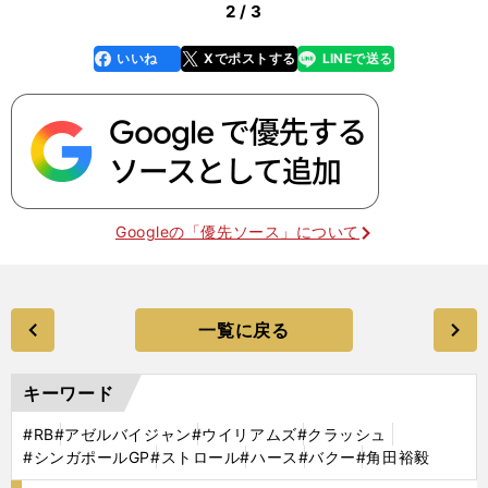
2 / 3
いいね
Xでポストする
LINEで送る
line
faceboo
x
k
Googleの「優先ソース」について
一覧に戻る
キーワード
#RB
#アゼルバイジャン
#ウイリアムズ
#クラッシュ
#シンガポールGP
#ストロール
#ハース
#バクー
#角田裕毅