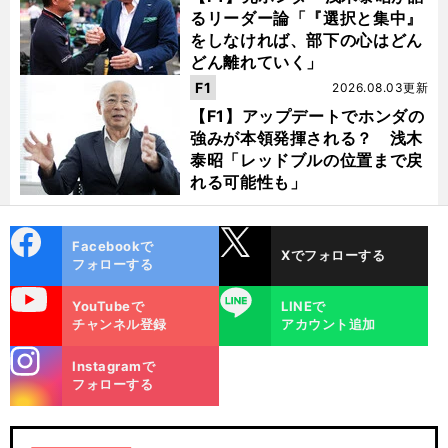
るリーダー論「『選択と集中』
をしなければ、部下の心はどん
どん離れていく」
F1
2026.08.03更新
【F1】アップデートでホンダの
強みが本領発揮される？ 浅木
泰昭「レッドブルの位置まで戻
れる可能性も」
cebo
X
Facebookで
Xでフォローする
ok
フォローする
uTube
LINE
YouTubeで
LINEで
チャンネル登録
アカウント追加
stagra
Instagramで
m
フォローする