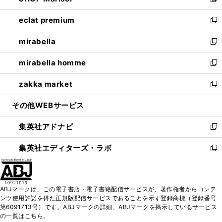
い
新
開
ウ
ン
ウ
し
eclat premium
く
で
ド
ィ
い
新
開
ウ
ン
ウ
し
mirabella
く
で
ド
ィ
い
新
開
ウ
ン
ウ
し
mirabella homme
く
で
ド
ィ
い
新
開
ウ
ン
ウ
し
zakka market
く
で
ド
ィ
い
新
開
ウ
ン
ウ
し
その他WEBサービス
く
で
ド
ィ
い
開
ウ
ン
ウ
集英社アドナビ
く
で
ド
ィ
新
開
ウ
ン
し
集英社エディターズ・ラボ
く
で
ド
い
新
開
ウ
ウ
し
く
で
ィ
い
開
ン
ウ
ABJマークは、この電子書店・電子書籍配信サービスが、著作権者からコンテ
く
ド
ィ
ンツ使用許諾を得た正規版配信サービスであることを示す登録商標（登録番号
ウ
ン
第6091713号）です。ABJマークの詳細、ABJマークを掲示しているサービス
で
ド
の一覧はこちら。