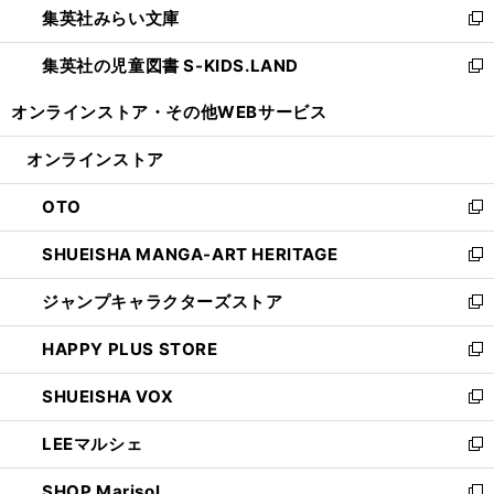
集英社みらい文庫
く
で
ド
ィ
新
開
ウ
ン
し
集英社の児童図書 S-KIDS.LAND
く
で
ド
い
新
開
ウ
ウ
し
オンラインストア・
その他WEBサービス
く
で
ィ
い
開
ン
ウ
オンラインストア
く
ド
ィ
ウ
ン
OTO
で
ド
新
開
ウ
し
SHUEISHA MANGA-ART HERITAGE
く
で
い
新
開
ウ
し
ジャンプキャラクターズストア
く
ィ
い
新
ン
ウ
し
HAPPY PLUS STORE
ド
ィ
い
新
ウ
ン
ウ
し
SHUEISHA VOX
で
ド
ィ
い
新
開
ウ
ン
ウ
し
LEEマルシェ
く
で
ド
ィ
い
新
開
ウ
ン
ウ
し
SHOP Marisol
く
で
ド
ィ