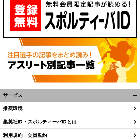
前
サービス
へ
開
く/
推奨環境
閉
じ
集英社ID・スポルティーバIDとは
る
利用規約・会員規約