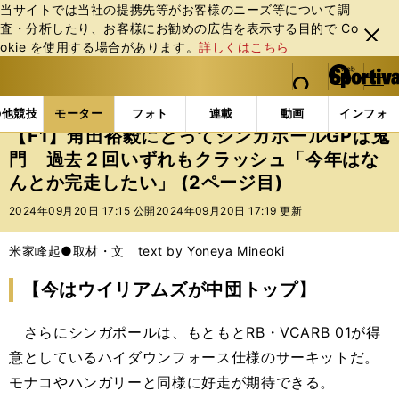
当サイトでは当社の提携先等がお客様のニーズ等について調
査・分析したり、お客様にお勧めの広告を表⽰する⽬的で Co
閉じ
okie を使⽤する場合があります。
詳しくはこちら
る
マイペ
web Sportiva (webスポルティーバ)
検索
メニュ
we
ー
モーターの記事一覧
モーター
F1
【F1】角田裕
b
ジ
の他競技
モーター
フォト
連載
動画
インフォ
ス
【F1】角田裕毅にとってシンガポールGPは鬼
ポ
門 過去２回いずれもクラッシュ「今年はな
ル
んとか完走したい」 (2ページ目)
テ
ィ
2024年09月20日 17:15 公開
2024年09月20日 17:19 更新
ー
バ
米家峰起●取材・文 text by Yoneya Mineoki
【今はウイリアムズが中団トップ】
さらにシンガポールは、もともとRB・VCARB 01が得
意としているハイダウンフォース仕様のサーキットだ。
モナコやハンガリーと同様に好走が期待できる。