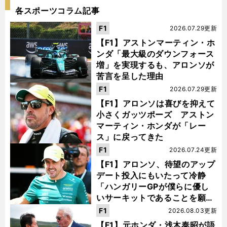
各スポーツコラム記事
F1
2026.07.29更新
【F1】アストンマーティン・ホ
ンダ「最大級のダウンフォース
増」を実現するも、アロンソが
苦言を呈した理由
F1
2026.07.29更新
【F1】アロンソは喜びを抑えて
小さくガッツポーズ アストン
マーティン・ホンダが「レー
ス」に戻ってきた
F1
2026.07.24更新
【F1】アロンソ、待望のアップ
デート投入にもいたって冷静
「ハンガリーGPが僕らに優し
いサーキットであることを願
う」
F1
2026.08.03更新
【F1】元ホンダ・浅木泰昭が語