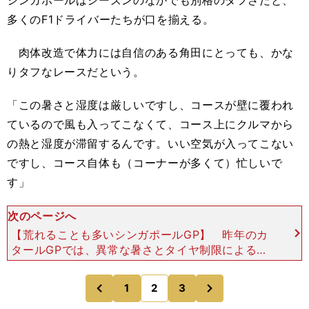
シンガポールはシーズンのなかでも別格のタフさだと、
多くのF1ドライバーたちが口を揃える。
肉体改造で体力には自信のある角田にとっても、かな
りタフなレースだという。
「この暑さと湿度は厳しいですし、コースが壁に覆われ
ているので風も入ってこなくて、コース上にクルマから
の熱と湿度が滞留するんです。いい空気が入ってこない
ですし、コース自体も（コーナーが多くて）忙しいで
す」
次のページへ
【荒れることも多いシンガポールGP】 昨年のカ
タールGPでは、異常な暑さとタイヤ制限によるフ
ルプッシュのレースとなったことで、ドライバーた
ちは限界ぎりぎりの戦いを強いられた。だが、それ
次
1
2
3
のページへ
のページへ
以上のタフなレ
前