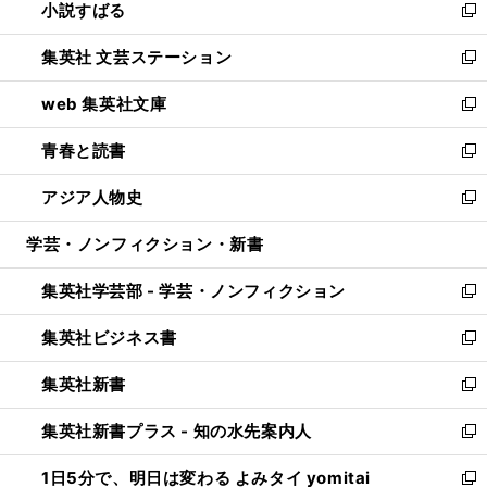
小説すばる
く
で
い
新
開
ウ
し
集英社 文芸ステーション
く
ィ
い
新
ン
ウ
し
web 集英社文庫
ド
ィ
い
新
ウ
ン
ウ
し
青春と読書
で
ド
ィ
い
新
開
ウ
ン
ウ
し
アジア人物史
く
で
ド
ィ
い
新
開
ウ
ン
ウ
し
学芸・ノンフィクション・新書
く
で
ド
ィ
い
開
ウ
ン
ウ
集英社学芸部 - 学芸・ノンフィクション
く
で
ド
ィ
新
開
ウ
ン
し
集英社ビジネス書
く
で
ド
い
新
開
ウ
ウ
し
集英社新書
く
で
ィ
い
新
開
ン
ウ
し
集英社新書プラス - 知の水先案内人
く
ド
ィ
い
新
ウ
ン
ウ
し
1日5分で、明日は変わる よみタイ yomitai
で
ド
ィ
い
新