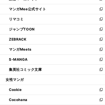
開
ン
ウ
し
マンガMee公式サイト
く
ド
ィ
い
新
ウ
ン
ウ
し
リマコミ
で
ド
ィ
い
新
開
ウ
ン
ウ
し
ジャンプTOON
く
で
ド
ィ
い
新
開
ウ
ン
ウ
し
ZEBRACK
く
で
ド
ィ
い
新
開
ウ
ン
ウ
し
マンガMeets
く
で
ド
ィ
い
新
開
ウ
ン
ウ
し
S-MANGA
く
で
ド
ィ
い
新
開
ウ
ン
ウ
し
集英社コミック文庫
く
で
ド
ィ
い
新
開
ウ
ン
ウ
し
女性マンガ
く
で
ド
ィ
い
開
ウ
ン
ウ
Cookie
く
で
ド
ィ
新
開
ウ
ン
し
Cocohana
く
で
ド
い
新
開
ウ