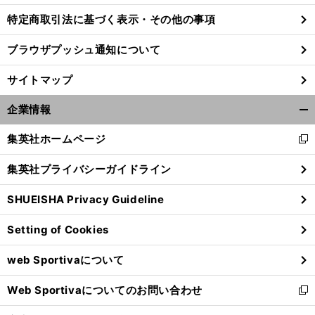
特定商取引法に基づく表示・その他の事項
ブラウザプッシュ通知について
サイトマップ
企業情報
開
く/
集英社ホームページ
新
閉
し
じ
集英社プライバシーガイドライン
い
る
ウ
SHUEISHA Privacy Guideline
ィ
ン
Setting of Cookies
ド
ウ
web Sportivaについて
で
開
Web Sportivaについてのお問い合わせ
く
新
し