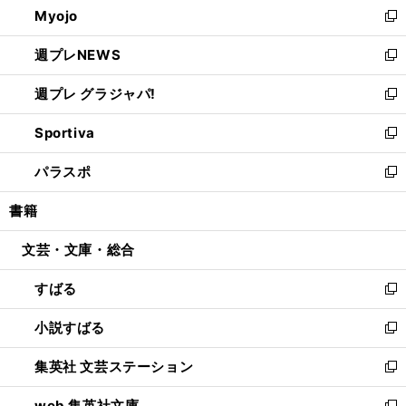
Myojo
く
で
ド
ィ
新
開
ウ
ン
し
週プレNEWS
く
で
ド
い
新
開
ウ
ウ
し
週プレ グラジャパ!
く
で
ィ
い
新
開
ン
ウ
し
Sportiva
く
ド
ィ
い
新
ウ
ン
ウ
し
パラスポ
で
ド
ィ
い
新
開
ウ
ン
ウ
し
書籍
く
で
ド
ィ
い
開
ウ
ン
ウ
文芸・文庫・総合
く
で
ド
ィ
開
ウ
ン
すばる
く
で
ド
新
開
ウ
し
小説すばる
く
で
い
新
開
ウ
し
集英社 文芸ステーション
く
ィ
い
新
ン
ウ
し
web 集英社文庫