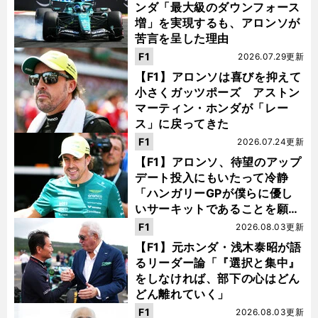
ンダ「最大級のダウンフォース
増」を実現するも、アロンソが
苦言を呈した理由
F1
2026.07.29更新
【F1】アロンソは喜びを抑えて
小さくガッツポーズ アストン
マーティン・ホンダが「レー
ス」に戻ってきた
F1
2026.07.24更新
【F1】アロンソ、待望のアップ
デート投入にもいたって冷静
「ハンガリーGPが僕らに優し
いサーキットであることを願
う」
F1
2026.08.03更新
【F1】元ホンダ・浅木泰昭が語
るリーダー論「『選択と集中』
をしなければ、部下の心はどん
どん離れていく」
F1
2026.08.03更新