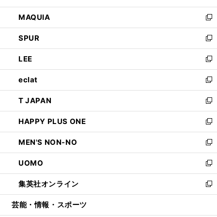
ン
ウ
し
MAQUIA
ド
ィ
い
新
ウ
ン
ウ
し
SPUR
で
ド
ィ
い
新
開
ウ
ン
ウ
し
LEE
く
で
ド
ィ
い
新
開
ウ
ン
ウ
し
eclat
く
で
ド
ィ
い
新
開
ウ
ン
ウ
し
T JAPAN
く
で
ド
ィ
い
新
開
ウ
ン
ウ
し
HAPPY PLUS ONE
く
で
ド
ィ
い
新
開
ウ
ン
ウ
し
MEN'S NON-NO
く
で
ド
ィ
い
新
開
ウ
ン
ウ
し
UOMO
く
で
ド
ィ
い
新
開
ウ
ン
ウ
し
集英社オンライン
く
で
ド
ィ
い
新
開
ウ
ン
ウ
し
芸能・情報・スポーツ
く
で
ド
ィ
い
開
ウ
ン
ウ