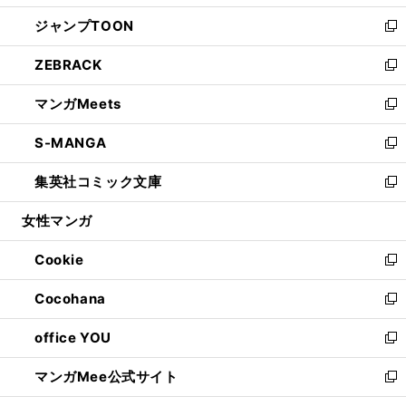
開
ウ
ン
ウ
し
ジャンプTOON
く
で
ド
ィ
い
新
開
ウ
ン
ウ
し
ZEBRACK
く
で
ド
ィ
い
新
開
ウ
ン
ウ
し
マンガMeets
く
で
ド
ィ
い
新
開
ウ
ン
ウ
し
S-MANGA
く
で
ド
ィ
い
新
開
ウ
ン
ウ
し
集英社コミック文庫
く
で
ド
ィ
い
新
開
ウ
ン
ウ
し
女性マンガ
く
で
ド
ィ
い
開
ウ
ン
ウ
Cookie
く
で
ド
ィ
新
開
ウ
ン
し
Cocohana
く
で
ド
い
新
開
ウ
ウ
し
office YOU
く
で
ィ
い
新
開
ン
ウ
し
マンガMee公式サイト
く
ド
ィ
い
新
ウ
ン
ウ
し