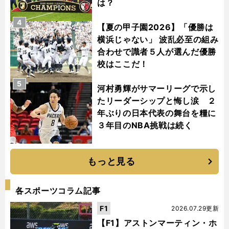
は？
4
【夏の甲子園2026】「優勝は
横浜じゃない」 波乱必至の組み
合わせで識者５人が選んだ優勝
校はここだ！
5
河村勇輝がサマーリーグで示し
たリーダーシップと悔し涙 ２
年ぶりの日本代表の舞台を糧に
３年目のNBA挑戦は続く
もっと見る
各スポーツコラム記事
F1
2026.07.29更新
【F1】アストンマーティン・ホ