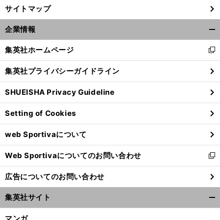
サイトマップ
企業情報
開
く/
集英社ホームページ
新
閉
し
じ
集英社プライバシーガイドライン
い
る
ウ
SHUEISHA Privacy Guideline
ィ
ン
Setting of Cookies
ド
ウ
web Sportivaについて
で
開
Web Sportivaについてのお問い合わせ
く
新
し
広告についてのお問い合わせ
い
ウ
集英社サイト
ィ
開
ン
く/
マンガ
ド