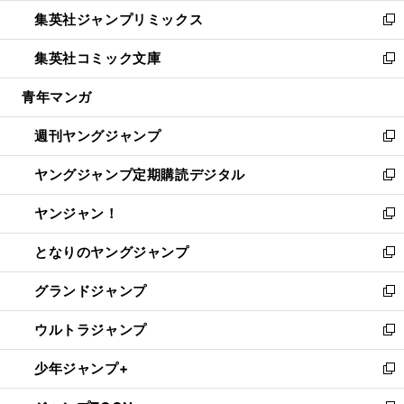
ウ
ン
ウ
し
集英社ジャンプリミックス
く
で
ド
ィ
い
新
開
ウ
ン
ウ
し
集英社コミック文庫
く
で
ド
ィ
い
新
開
ウ
ン
ウ
し
青年マンガ
く
で
ド
ィ
い
開
ウ
ン
ウ
週刊ヤングジャンプ
く
で
ド
ィ
新
開
ウ
ン
し
ヤングジャンプ定期購読デジタル
く
で
ド
い
新
開
ウ
ウ
し
ヤンジャン！
く
で
ィ
い
新
開
ン
ウ
し
となりのヤングジャンプ
く
ド
ィ
い
新
ウ
ン
ウ
し
グランドジャンプ
で
ド
ィ
い
新
開
ウ
ン
ウ
し
ウルトラジャンプ
く
で
ド
ィ
い
新
開
ウ
ン
ウ
し
少年ジャンプ+
く
で
ド
ィ
い
新
開
ウ
ン
ウ
し