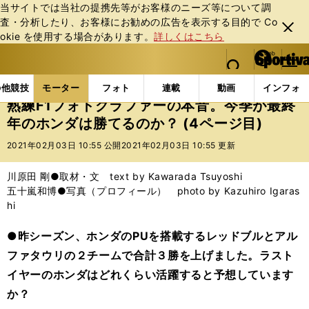
当サイトでは当社の提携先等がお客様のニーズ等について調
査・分析したり、お客様にお勧めの広告を表⽰する⽬的で Co
閉じ
okie を使⽤する場合があります。
詳しくはこちら
る
マイペ
web Sportiva (webスポルティーバ)
検索
メニュ
we
ー
モーターの記事一覧
モーター
F1
熟練F1フォト
b
ジ
の他競技
モーター
フォト
連載
動画
インフォ
ス
熟練F1フォトグラファーの本音。今季が最終
ポ
年のホンダは勝てるのか？ (4ページ目)
ル
テ
2021年02月03日 10:55 公開
2021年02月03日 10:55 更新
ィ
ー
川原田 剛●取材・文 text by Kawarada Tsuyoshi
バ
五十嵐和博●写真（プロフィール） photo by Kazuhiro Igaras
hi
●昨シーズン、ホンダのPUを搭載するレッドブルとアル
ファタウリの２チームで合計３勝を上げました。ラスト
イヤーのホンダはどれくらい活躍すると予想しています
か？