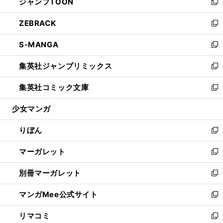
ジャンプTOON
く
で
ド
ィ
い
新
開
ウ
ン
ウ
し
ZEBRACK
く
で
ド
ィ
い
新
開
ウ
ン
ウ
し
S-MANGA
く
で
ド
ィ
い
新
開
ウ
ン
ウ
し
集英社ジャンプリミックス
く
で
ド
ィ
い
新
開
ウ
ン
ウ
し
集英社コミック文庫
く
で
ド
ィ
い
新
開
ウ
ン
ウ
し
少女マンガ
く
で
ド
ィ
い
開
ウ
ン
ウ
りぼん
く
で
ド
ィ
新
開
ウ
ン
し
マーガレット
く
で
ド
い
新
開
ウ
ウ
し
別冊マーガレット
く
で
ィ
い
新
開
ン
ウ
し
マンガMee公式サイト
く
ド
ィ
い
新
ウ
ン
ウ
し
リマコミ
で
ド
ィ
い
新