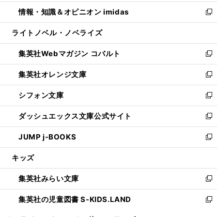
開
ウ
ン
ウ
し
情報・知識＆オピニオン imidas
く
で
ド
ィ
い
新
開
ウ
ン
ウ
し
ライトノベル・ノベライズ
く
で
ド
ィ
い
開
ウ
ン
ウ
集英社Webマガジン コバルト
く
で
ド
ィ
新
開
ウ
ン
し
集英社オレンジ文庫
く
で
ド
い
新
開
ウ
ウ
し
シフォン文庫
く
で
ィ
い
新
開
ン
ウ
し
ダッシュエックス文庫公式サイト
く
ド
ィ
い
新
ウ
ン
ウ
し
JUMP j-BOOKS
で
ド
ィ
い
新
開
ウ
ン
ウ
し
キッズ
く
で
ド
ィ
い
開
ウ
ン
ウ
集英社みらい文庫
く
で
ド
ィ
新
開
ウ
ン
し
集英社の児童図書 S-KIDS.LAND
く
で
ド
い
新
開
ウ
ウ
し