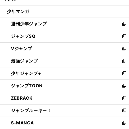
閉
ウ
じ
少年マンガ
で
る
開
週刊少年ジャンプ
く
新
し
ジャンプSQ
い
新
ウ
し
Vジャンプ
ィ
い
新
ン
ウ
し
最強ジャンプ
ド
ィ
い
新
ウ
ン
ウ
し
少年ジャンプ+
で
ド
ィ
い
新
開
ウ
ン
ウ
し
ジャンプTOON
く
で
ド
ィ
い
新
開
ウ
ン
ウ
し
ZEBRACK
く
で
ド
ィ
い
新
開
ウ
ン
ウ
し
ジャンプルーキー！
く
で
ド
ィ
い
新
開
ウ
ン
ウ
し
S-MANGA
く
で
ド
ィ
い
新
開