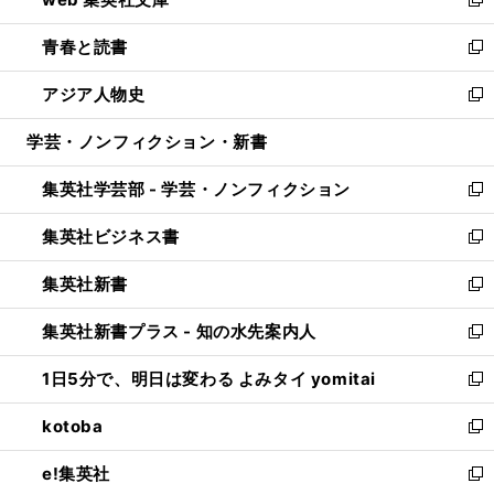
ド
ィ
い
新
ウ
ン
ウ
し
青春と読書
で
ド
ィ
い
新
開
ウ
ン
ウ
し
アジア人物史
く
で
ド
ィ
い
新
開
ウ
ン
ウ
し
学芸・ノンフィクション・新書
く
で
ド
ィ
い
開
ウ
ン
ウ
集英社学芸部 - 学芸・ノンフィクション
く
で
ド
ィ
新
開
ウ
ン
し
集英社ビジネス書
く
で
ド
い
新
開
ウ
ウ
し
集英社新書
く
で
ィ
い
新
開
ン
ウ
し
集英社新書プラス - 知の水先案内人
く
ド
ィ
い
新
ウ
ン
ウ
し
1日5分で、明日は変わる よみタイ yomitai
で
ド
ィ
い
新
開
ウ
ン
ウ
し
kotoba
く
で
ド
ィ
い
新
開
ウ
ン
ウ
し
e!集英社
く
で
ド
ィ
い
新