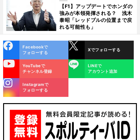
【F1】アップデートでホンダの
強みが本領発揮される？ 浅木
泰昭「レッドブルの位置まで戻
れる可能性も」
cebo
X
Facebookで
Xでフォローする
ok
フォローする
uTube
LINE
YouTubeで
LINEで
チャンネル登録
アカウント追加
徹
。
stagra
底されたF1のコロナ対策
フォトグラファーが明かす現地での実情
Instagramで
m
フォローする