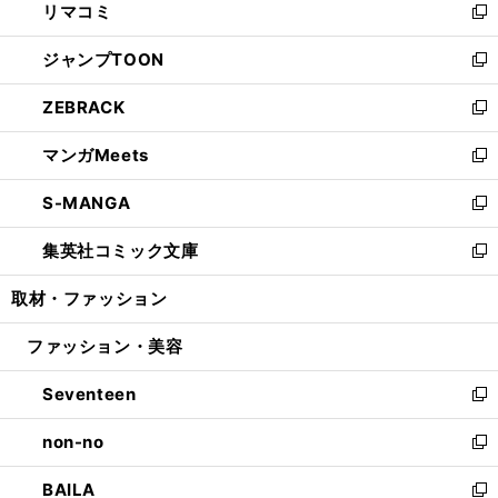
リマコミ
で
ド
ィ
い
新
開
ウ
ン
ウ
し
ジャンプTOON
く
で
ド
ィ
い
新
開
ウ
ン
ウ
し
ZEBRACK
く
で
ド
ィ
い
新
開
ウ
ン
ウ
し
マンガMeets
く
で
ド
ィ
い
新
開
ウ
ン
ウ
し
S-MANGA
く
で
ド
ィ
い
新
開
ウ
ン
ウ
し
集英社コミック文庫
く
で
ド
ィ
い
新
開
ウ
ン
ウ
し
取材・ファッション
く
で
ド
ィ
い
開
ウ
ン
ウ
ファッション・美容
く
で
ド
ィ
開
ウ
ン
Seventeen
く
で
ド
新
開
ウ
し
non-no
く
で
い
新
開
ウ
し
BAILA
く
ィ
い
新