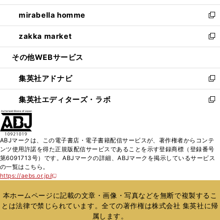
開
ウ
ン
ウ
し
mirabella homme
く
で
ド
ィ
い
新
開
ウ
ン
ウ
し
zakka market
く
で
ド
ィ
い
新
開
ウ
ン
ウ
し
その他WEBサービス
く
で
ド
ィ
い
開
ウ
ン
ウ
集英社アドナビ
く
で
ド
ィ
新
開
ウ
ン
し
集英社エディターズ・ラボ
く
で
ド
い
新
開
ウ
ウ
し
く
で
ィ
い
開
ン
ウ
ABJマークは、この電子書店・電子書籍配信サービスが、著作権者からコンテ
く
ド
ィ
ンツ使用許諾を得た正規版配信サービスであることを示す登録商標（登録番号
ウ
ン
第6091713号）です。ABJマークの詳細、ABJマークを掲示しているサービス
で
ド
の一覧はこちら。
開
ウ
https://aebs.or.jp/
新
く
で
し
い
開
本ホームページに記載の文章・画像・写真などを無断で複製するこ
ウ
く
とは法律で禁じられています。全ての著作権は株式会社 集英社に帰
ィ
属します。
ン