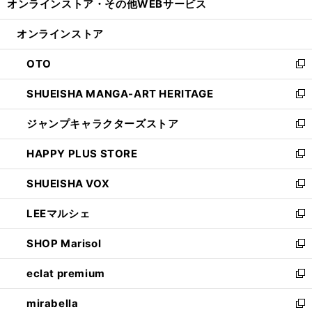
オンラインストア・
その他WEBサービス
く
で
ィ
い
開
ン
ウ
オンラインストア
く
ド
ィ
ウ
ン
OTO
で
ド
新
開
ウ
し
SHUEISHA MANGA-ART HERITAGE
く
で
い
新
開
ウ
し
ジャンプキャラクターズストア
く
ィ
い
新
ン
ウ
し
HAPPY PLUS STORE
ド
ィ
い
新
ウ
ン
ウ
し
SHUEISHA VOX
で
ド
ィ
い
新
開
ウ
ン
ウ
し
LEEマルシェ
く
で
ド
ィ
い
新
開
ウ
ン
ウ
し
SHOP Marisol
く
で
ド
ィ
い
新
開
ウ
ン
ウ
し
eclat premium
く
で
ド
ィ
い
新
開
ウ
ン
ウ
し
mirabella
く
で
ド
ィ
い
新