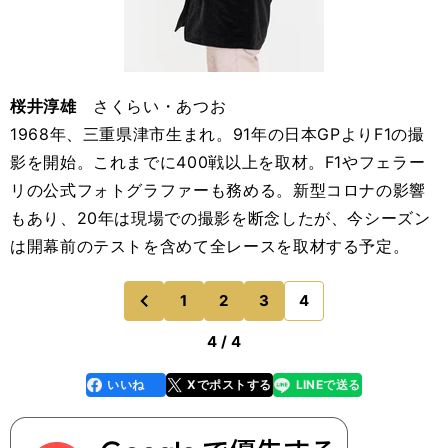
桜井淳雄
さくらい・あつお
1968年、三重県津市生まれ。91年の日本GPよりF1の撮
影を開始。これまでに400戦以上を取材。F1やフェラー
リの公式フォトグラファーも務める。新型コロナの影響
もあり、20年は現場での撮影を断念したが、今シーズン
は開幕前のテストを含めて全レースを取材する予定。
1
2
3
4
のページへ
前
4 / 4
いいね
Xでポストする
LINEで送る
line
faceboo
x
k