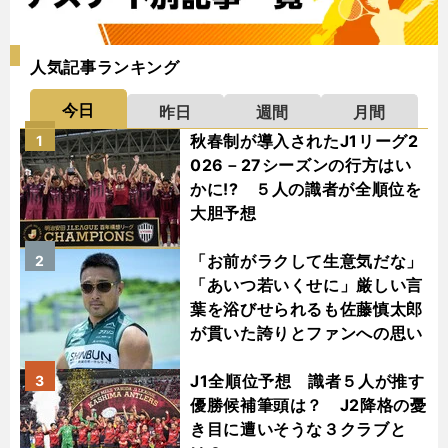
人気記事ランキング
今日
昨日
週間
月間
秋春制が導入されたJ1リーグ2
1
026－27シーズンの行方はい
かに!? ５人の識者が全順位を
大胆予想
「お前がラクして生意気だな」
2
「あいつ若いくせに」厳しい言
葉を浴びせられるも佐藤慎太郎
が貫いた誇りとファンへの思い
J1全順位予想 識者５人が推す
3
優勝候補筆頭は？ J2降格の憂
き目に遭いそうな３クラブと