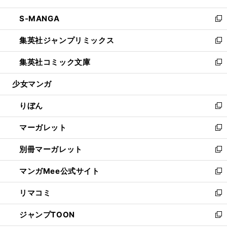
開
ウ
ン
ウ
し
S-MANGA
く
で
ド
ィ
い
新
開
ウ
ン
ウ
し
集英社ジャンプリミックス
く
で
ド
ィ
い
新
開
ウ
ン
ウ
し
集英社コミック文庫
く
で
ド
ィ
い
新
開
ウ
ン
ウ
し
少女マンガ
く
で
ド
ィ
い
開
ウ
ン
ウ
りぼん
く
で
ド
ィ
新
開
ウ
ン
し
マーガレット
く
で
ド
い
新
開
ウ
ウ
し
別冊マーガレット
く
で
ィ
い
新
開
ン
ウ
し
マンガMee公式サイト
く
ド
ィ
い
新
ウ
ン
ウ
し
リマコミ
で
ド
ィ
い
新
開
ウ
ン
ウ
し
ジャンプTOON
く
で
ド
ィ
い
新
開
ウ
ン
ウ