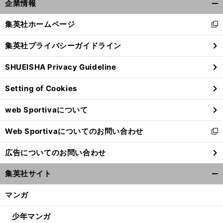
企業情報
開
く/
集英社ホームページ
新
閉
し
じ
集英社プライバシーガイドライン
い
る
ウ
SHUEISHA Privacy Guideline
ィ
ン
Setting of Cookies
ド
ウ
web Sportivaについて
で
開
Web Sportivaについてのお問い合わせ
く
新
し
広告についてのお問い合わせ
い
ウ
集英社サイト
ィ
開
ン
く/
マンガ
ド
閉
ウ
じ
少年マンガ
で
る