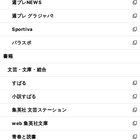
週プレNEWS
く
で
ド
い
新
開
ウ
ウ
し
週プレ グラジャパ!
く
で
ィ
い
新
開
ン
ウ
し
Sportiva
く
ド
ィ
い
新
ウ
ン
ウ
し
パラスポ
で
ド
ィ
い
新
開
ウ
ン
ウ
し
書籍
く
で
ド
ィ
い
開
ウ
ン
ウ
文芸・文庫・総合
く
で
ド
ィ
開
ウ
ン
すばる
く
で
ド
新
開
ウ
し
小説すばる
く
で
い
新
開
ウ
し
集英社 文芸ステーション
く
ィ
い
新
ン
ウ
し
web 集英社文庫
ド
ィ
い
新
ウ
ン
ウ
し
青春と読書
で
ド
ィ
い
新