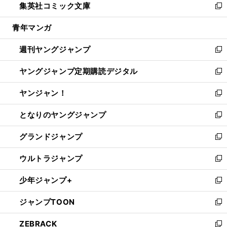
集英社コミック文庫
く
で
ド
ィ
い
新
開
ウ
ン
ウ
し
青年マンガ
く
で
ド
ィ
い
開
ウ
ン
ウ
週刊ヤングジャンプ
く
で
ド
ィ
新
開
ウ
ン
し
ヤングジャンプ定期購読デジタル
く
で
ド
い
新
開
ウ
ウ
し
ヤンジャン！
く
で
ィ
い
新
開
ン
ウ
し
となりのヤングジャンプ
く
ド
ィ
い
新
ウ
ン
ウ
し
グランドジャンプ
で
ド
ィ
い
新
開
ウ
ン
ウ
し
ウルトラジャンプ
く
で
ド
ィ
い
新
開
ウ
ン
ウ
し
少年ジャンプ+
く
で
ド
ィ
い
新
開
ウ
ン
ウ
し
ジャンプTOON
く
で
ド
ィ
い
新
開
ウ
ン
ウ
し
ZEBRACK
く
で
ド
ィ
い
新