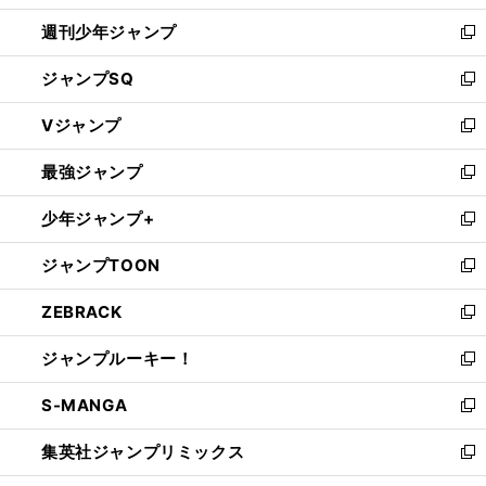
開
週刊少年ジャンプ
く
新
し
ジャンプSQ
い
新
ウ
し
Vジャンプ
ィ
い
新
ン
ウ
し
最強ジャンプ
ド
ィ
い
新
ウ
ン
ウ
し
少年ジャンプ+
で
ド
ィ
い
新
開
ウ
ン
ウ
し
ジャンプTOON
く
で
ド
ィ
い
新
開
ウ
ン
ウ
し
ZEBRACK
く
で
ド
ィ
い
新
開
ウ
ン
ウ
し
ジャンプルーキー！
く
で
ド
ィ
い
新
開
ウ
ン
ウ
し
S-MANGA
く
で
ド
ィ
い
新
開
ウ
ン
ウ
し
集英社ジャンプリミックス
く
で
ド
ィ
い
新
開
ウ
ン
ウ
し