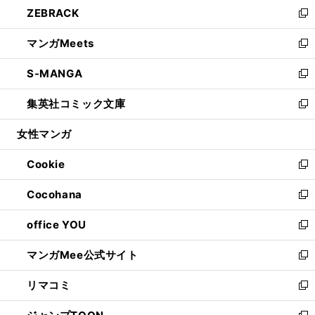
し
ZEBRACK
く
で
ド
ィ
い
新
開
ウ
ン
ウ
し
マンガMeets
く
で
ド
ィ
い
新
開
ウ
ン
ウ
し
S-MANGA
く
で
ド
ィ
い
新
開
ウ
ン
ウ
し
集英社コミック文庫
く
で
ド
ィ
い
新
開
ウ
ン
ウ
し
女性マンガ
く
で
ド
ィ
い
開
ウ
ン
ウ
Cookie
く
で
ド
ィ
新
開
ウ
ン
し
Cocohana
く
で
ド
い
新
開
ウ
ウ
し
office YOU
く
で
ィ
い
新
開
ン
ウ
し
マンガMee公式サイト
く
ド
ィ
い
新
ウ
ン
ウ
し
リマコミ
で
ド
ィ
い
新
開
ウ
ン
ウ
し
く