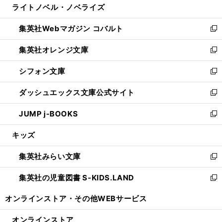
ライトノベル・ノベライズ
く
で
ド
ィ
い
開
ウ
ン
ウ
集英社Webマガジン コバルト
く
で
ド
ィ
新
開
ウ
ン
し
集英社オレンジ文庫
く
で
ド
い
新
開
ウ
ウ
し
シフォン文庫
く
で
ィ
い
新
開
ン
ウ
し
ダッシュエックス文庫公式サイト
く
ド
ィ
い
新
ウ
ン
ウ
し
JUMP j-BOOKS
で
ド
ィ
い
新
開
ウ
ン
ウ
し
キッズ
く
で
ド
ィ
い
開
ウ
ン
ウ
集英社みらい文庫
く
で
ド
ィ
新
開
ウ
ン
し
集英社の児童図書 S-KIDS.LAND
く
で
ド
い
新
開
ウ
ウ
し
オンラインストア・
その他WEBサービス
く
で
ィ
い
開
ン
ウ
オンラインストア
く
ド
ィ