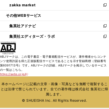
ン
ウ
し
zakka market
く
で
ド
ィ
い
新
開
ウ
ン
ウ
し
その他WEBサービス
く
で
ド
ィ
い
開
ウ
ン
ウ
集英社アドナビ
く
で
ド
ィ
新
開
ウ
ン
し
集英社エディターズ・ラボ
く
で
ド
い
新
開
ウ
ウ
し
く
で
ィ
い
開
ン
ウ
ABJマークは、この電子書店・電子書籍配信サービスが、著作権者からコンテ
く
ド
ィ
ンツ使用許諾を得た正規版配信サービスであることを示す登録商標（登録番号
ウ
ン
第6091713号）です。ABJマークの詳細、ABJマークを掲示しているサービス
で
ド
の一覧はこちら。
開
ウ
https://aebs.or.jp/
新
く
で
し
い
開
本ホームページに記載の文章・画像・写真などを無断で複製するこ
ウ
く
とは法律で禁じられています。全ての著作権は株式会社 集英社に帰
ィ
属します。
ン
ド
© SHUEISHA Inc. All Rights Reserved.
ウ
で