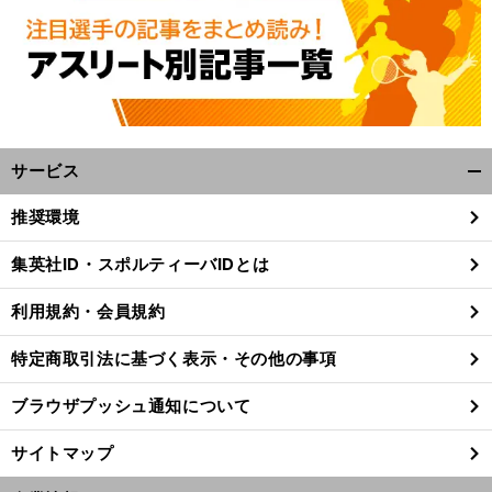
サービス
開
く/
推奨環境
閉
。
前
じ
へ
集英社ID・スポルティーバIDとは
F1
る
利用規約・会員規約
特定商取引法に基づく表示・その他の事項
ブラウザプッシュ通知について
サイトマップ