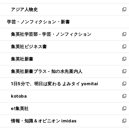
開
ウ
ン
ウ
し
アジア人物史
く
で
ド
ィ
い
新
開
ウ
ン
ウ
し
学芸・ノンフィクション・新書
く
で
ド
ィ
い
開
ウ
ン
ウ
集英社学芸部 - 学芸・ノンフィクション
く
で
ド
ィ
新
開
ウ
ン
し
集英社ビジネス書
く
で
ド
い
新
開
ウ
ウ
し
集英社新書
く
で
ィ
い
新
開
ン
ウ
し
集英社新書プラス - 知の水先案内人
く
ド
ィ
い
新
ウ
ン
ウ
し
1日5分で、明日は変わる よみタイ yomitai
で
ド
ィ
い
新
開
ウ
ン
ウ
し
kotoba
く
で
ド
ィ
い
新
開
ウ
ン
ウ
し
e!集英社
く
で
ド
ィ
い
新
開
ウ
ン
ウ
し
情報・知識＆オピニオン imidas
く
で
ド
ィ
い
新
開
ウ
ン
ウ
し