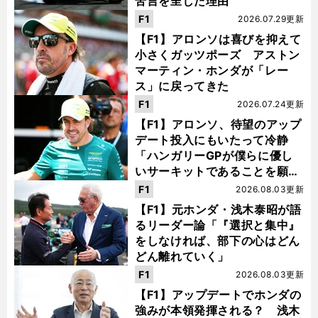
苦言を呈した理由
F1
2026.07.29更新
【F1】アロンソは喜びを抑えて
小さくガッツポーズ アストン
マーティン・ホンダが「レー
ス」に戻ってきた
F1
2026.07.24更新
【F1】アロンソ、待望のアップ
デート投入にもいたって冷静
「ハンガリーGPが僕らに優し
いサーキットであることを願
う」
F1
2026.08.03更新
【F1】元ホンダ・浅木泰昭が語
るリーダー論「『選択と集中』
をしなければ、部下の心はどん
どん離れていく」
F1
2026.08.03更新
【F1】アップデートでホンダの
強みが本領発揮される？ 浅木