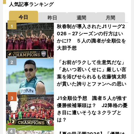
人気記事ランキング
今日
昨日
週間
月間
秋春制が導入されたJ1リーグ2
1
026－27シーズンの行方はい
かに!? ５人の識者が全順位を
大胆予想
「お前がラクして生意気だな」
2
「あいつ若いくせに」厳しい言
葉を浴びせられるも佐藤慎太郎
が貫いた誇りとファンへの思い
J1全順位予想 識者５人が推す
3
優勝候補筆頭は？ J2降格の憂
き目に遭いそうな３クラブと
は？
4