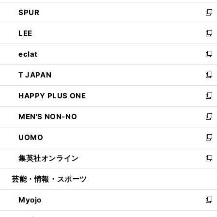
ウ
ン
ウ
し
SPUR
で
ド
ィ
い
新
開
ウ
ン
ウ
し
LEE
く
で
ド
ィ
い
新
開
ウ
ン
ウ
し
eclat
く
で
ド
ィ
い
新
開
ウ
ン
ウ
し
T JAPAN
く
で
ド
ィ
い
新
開
ウ
ン
ウ
し
HAPPY PLUS ONE
く
で
ド
ィ
い
新
開
ウ
ン
ウ
し
MEN'S NON-NO
く
で
ド
ィ
い
新
開
ウ
ン
ウ
し
UOMO
く
で
ド
ィ
い
新
開
ウ
ン
ウ
し
集英社オンライン
く
で
ド
ィ
い
新
開
ウ
ン
ウ
し
芸能・情報・スポーツ
く
で
ド
ィ
い
開
ウ
ン
ウ
Myojo
く
で
ド
ィ
新
開
ウ
ン
し