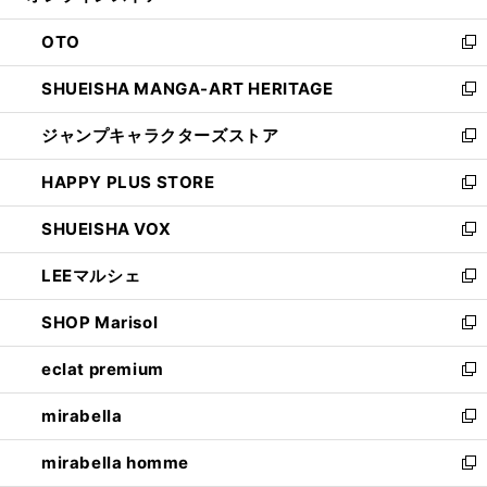
ウ
ン
OTO
で
ド
新
開
ウ
し
SHUEISHA MANGA-ART HERITAGE
く
で
い
新
開
ウ
し
ジャンプキャラクターズストア
く
ィ
い
新
ン
ウ
し
HAPPY PLUS STORE
ド
ィ
い
新
ウ
ン
ウ
し
SHUEISHA VOX
で
ド
ィ
い
新
開
ウ
ン
ウ
し
LEEマルシェ
く
で
ド
ィ
い
新
開
ウ
ン
ウ
し
SHOP Marisol
く
で
ド
ィ
い
新
開
ウ
ン
ウ
し
eclat premium
く
で
ド
ィ
い
新
開
ウ
ン
ウ
し
mirabella
く
で
ド
ィ
い
新
開
ウ
ン
ウ
し
mirabella homme
く
で
ド
ィ
い
新
開
ウ