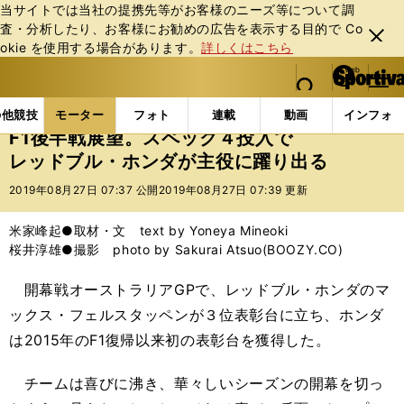
当サイトでは当社の提携先等がお客様のニーズ等について調
査・分析したり、お客様にお勧めの広告を表⽰する⽬的で Co
閉じ
okie を使⽤する場合があります。
詳しくはこちら
る
マイペ
web Sportiva (webスポルティーバ)
検索
メニュ
we
ー
モーターの記事一覧
モーター
F1
F1後半戦展望
b
ジ
の他競技
モーター
フォト
連載
動画
インフォ
ス
F1後半戦展望。スペック４投入で
ポ
レッドブル・ホンダが主役に躍り出る
ル
テ
2019年08月27日 07:37 公開
2019年08月27日 07:39 更新
ィ
ー
米家峰起●取材・文 text by Yoneya Mineoki
バ
桜井淳雄●撮影 photo by Sakurai Atsuo(BOOZY.CO)
開幕戦オーストラリアGPで、レッドブル・ホンダのマ
ックス・フェルスタッペンが３位表彰台に立ち、ホンダ
は2015年のF1復帰以来初の表彰台を獲得した。
チームは喜びに沸き、華々しいシーズンの開幕を切っ