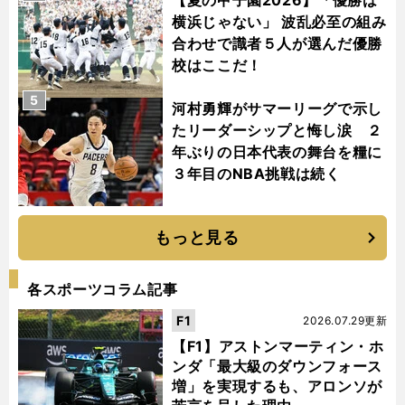
【夏の甲子園2026】「優勝は
横浜じゃない」 波乱必至の組み
合わせで識者５人が選んだ優勝
校はここだ！
5
河村勇輝がサマーリーグで示し
たリーダーシップと悔し涙 ２
年ぶりの日本代表の舞台を糧に
３年目のNBA挑戦は続く
もっと見る
各スポーツコラム記事
F1
2026.07.29更新
【F1】アストンマーティン・ホ
ンダ「最大級のダウンフォース
増」を実現するも、アロンソが