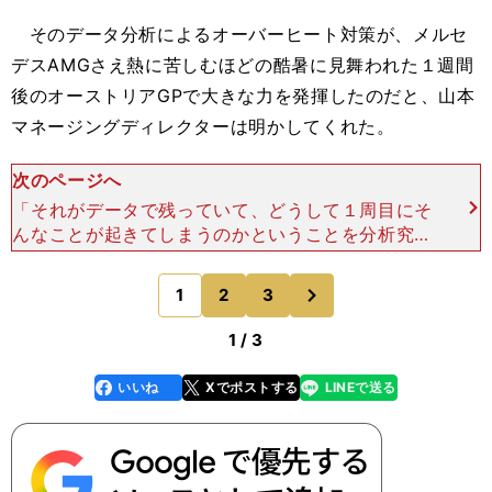
そのデータ分析によるオーバーヒート対策が、メルセ
デスAMGさえ熱に苦しむほどの酷暑に見舞われた１週間
後のオーストリアGPで大きな力を発揮したのだと、山本
マネージングディレクターは明かしてくれた。
次のページへ
「それがデータで残っていて、どうして１周目にそ
んなことが起きてしまうのかということを分析究明
し、翌週のオーストリアGPに臨む時、オーバーヒ
ート対策のためにキャリブレーション（調整）をや
次
1
2
3
のページへ
り直した。こうい
1 / 3
いいね
Xでポストする
LINEで送る
line
faceboo
x
k