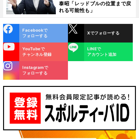
泰昭「レッドブルの位置まで戻
れる可能性も」
cebo
X
Facebookで
Xでフォローする
ok
フォローする
uTube
LINE
YouTubeで
LINEで
チャンネル登録
アカウント追加
stagra
Instagramで
m
フォローする