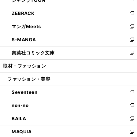
ジャンプTOON
で
ド
ィ
い
新
開
ウ
ン
ウ
し
ZEBRACK
く
で
ド
ィ
い
新
開
ウ
ン
ウ
し
マンガMeets
く
で
ド
ィ
い
新
開
ウ
ン
ウ
し
S-MANGA
く
で
ド
ィ
い
新
開
ウ
ン
ウ
し
集英社コミック文庫
く
で
ド
ィ
い
新
開
ウ
ン
ウ
し
取材・ファッション
く
で
ド
ィ
い
開
ウ
ン
ウ
ファッション・美容
く
で
ド
ィ
開
ウ
ン
Seventeen
く
で
ド
新
開
ウ
し
non-no
く
で
い
新
開
ウ
し
BAILA
く
ィ
い
新
ン
ウ
し
MAQUIA
ド
ィ
い
新