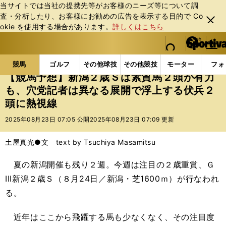
当サイトでは当社の提携先等がお客様のニーズ等について調
査・分析したり、お客様にお勧めの広告を表⽰する⽬的で Co
閉じ
okie を使⽤する場合があります。
詳しくはこちら
る
マイペ
web Sportiva (webスポルティーバ)
検索
メニュ
we
ー
競馬の記事一覧
競馬
【競馬予想】新潟２歳Ｓは素
b
ジ
競馬
ゴルフ
その他球技
その他競技
モーター
フォ
ス
【競馬予想】新潟２歳Ｓは素質馬２頭が有力
ポ
も、穴党記者は異なる展開で浮上する伏兵２
ル
頭に熱視線
テ
ィ
2025年08月23日 07:05 公開
2025年08月23日 07:09 更新
ー
バ
土屋真光●文 text by Tsuchiya Masamitsu
夏の新潟開催も残り２週。今週は注目の２歳重賞、Ｇ
III新潟２歳Ｓ（８月24日／新潟・芝1600ｍ）が行なわれ
る。
近年はここから飛躍する馬も少なくなく、その注目度