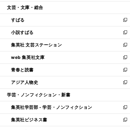
開
ウ
ン
ウ
文芸・文庫・総合
く
で
ド
ィ
開
ウ
ン
すばる
く
で
ド
新
開
ウ
し
小説すばる
く
で
い
新
開
ウ
し
集英社 文芸ステーション
く
ィ
い
新
ン
ウ
し
web 集英社文庫
ド
ィ
い
新
ウ
ン
ウ
し
青春と読書
で
ド
ィ
い
新
開
ウ
ン
ウ
し
アジア人物史
く
で
ド
ィ
い
新
開
ウ
ン
ウ
し
学芸・ノンフィクション・新書
く
で
ド
ィ
い
開
ウ
ン
ウ
集英社学芸部 - 学芸・ノンフィクション
く
で
ド
ィ
新
開
ウ
ン
し
集英社ビジネス書
く
で
ド
い
新
開
ウ
ウ
し