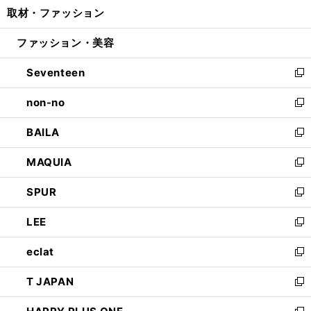
し
取材・ファッション
く
で
ド
ィ
い
開
ウ
ン
ウ
ファッション・美容
く
で
ド
ィ
開
ウ
ン
Seventeen
く
で
ド
新
開
ウ
し
non-no
く
で
い
新
開
ウ
し
BAILA
く
ィ
い
新
ン
ウ
し
MAQUIA
ド
ィ
い
新
ウ
ン
ウ
し
SPUR
で
ド
ィ
い
新
開
ウ
ン
ウ
し
LEE
く
で
ド
ィ
い
新
開
ウ
ン
ウ
し
eclat
く
で
ド
ィ
い
新
開
ウ
ン
ウ
し
T JAPAN
く
で
ド
ィ
い
新
開
ウ
ン
ウ
し
く