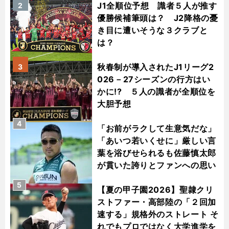
J1全順位予想 識者５人が推す
2
優勝候補筆頭は？ J2降格の憂
き目に遭いそうな３クラブと
は？
秋春制が導入されたJ1リーグ2
3
026－27シーズンの行方はい
かに!? ５人の識者が全順位を
大胆予想
4
「お前がラクして生意気だな」
「あいつ若いくせに」厳しい言
葉を浴びせられるも佐藤慎太郎
が貫いた誇りとファンへの思い
5
【夏の甲子園2026】聖隷クリ
ストファー・高部陸の「２回加
速する」規格外のストレート そ
れでもプロではなく大学進学を