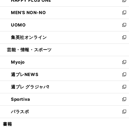
HAPPY PLUS ONE
で
ド
ィ
い
新
開
ウ
ン
ウ
し
MEN'S NON-NO
く
で
ド
ィ
い
新
開
ウ
ン
ウ
し
UOMO
く
で
ド
ィ
い
新
開
ウ
ン
ウ
し
集英社オンライン
く
で
ド
ィ
い
新
開
ウ
ン
ウ
し
芸能・情報・スポーツ
く
で
ド
ィ
い
開
ウ
ン
ウ
Myojo
く
で
ド
ィ
新
開
ウ
ン
し
週プレNEWS
く
で
ド
い
新
開
ウ
ウ
し
週プレ グラジャパ!
く
で
ィ
い
新
開
ン
ウ
し
Sportiva
く
ド
ィ
い
新
ウ
ン
ウ
し
パラスポ
で
ド
ィ
い
新
開
ウ
ン
ウ
し
書籍
く
で
ド
ィ
い