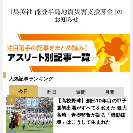
人気記事ランキング
今日
昨日
週間
月間
【高校野球】創部10年目の甲子
1
園初出場がすべてを変えた 健大
高崎・青栁監督が語る「機動破
壊」はこうして生まれた