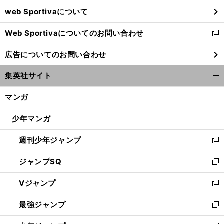
ウ
web Sportivaについて
で
開
Web Sportivaについてのお問い合わせ
く
新
し
広告についてのお問い合わせ
い
ウ
集英社サイト
ィ
開
ン
く/
マンガ
ド
閉
ウ
じ
少年マンガ
で
る
開
週刊少年ジャンプ
く
新
し
ジャンプSQ
い
新
ウ
し
Vジャンプ
ィ
い
新
ン
ウ
し
最強ジャンプ
ド
ィ
い
新
ウ
ン
ウ
し