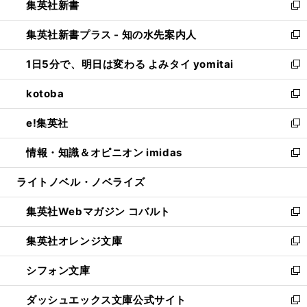
集英社新書
く
で
ィ
い
新
開
ン
ウ
し
集英社新書プラス - 知の水先案内人
く
ド
ィ
い
新
ウ
ン
ウ
し
1日5分で、明日は変わる よみタイ yomitai
で
ド
ィ
い
新
開
ウ
ン
ウ
し
kotoba
く
で
ド
ィ
い
新
開
ウ
ン
ウ
し
e!集英社
く
で
ド
ィ
い
新
開
ウ
ン
ウ
し
情報・知識＆オピニオン imidas
く
で
ド
ィ
い
新
開
ウ
ン
ウ
し
ライトノベル・ノベライズ
く
で
ド
ィ
い
開
ウ
ン
ウ
集英社Webマガジン コバルト
く
で
ド
ィ
新
開
ウ
ン
し
集英社オレンジ文庫
く
で
ド
い
新
開
ウ
ウ
し
シフォン文庫
く
で
ィ
い
新
開
ン
ウ
し
ダッシュエックス文庫公式サイト
く
ド
ィ
い
新