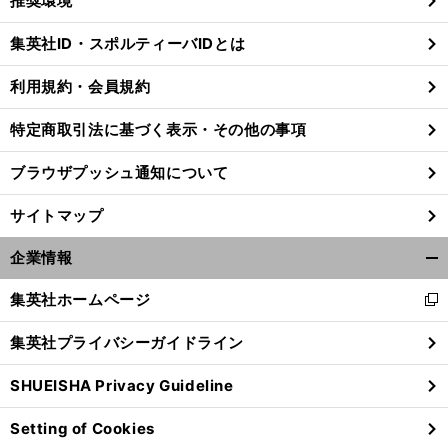
推奨環境
閉
じ
集英社ID・スポルティーバIDとは
る
利用規約・会員規約
特定商取引法に基づく表示・その他の事項
ブラウザプッシュ通知について
サイトマップ
企業情報
開
く/
集英社ホームページ
新
閉
し
じ
集英社プライバシーガイドライン
い
る
ウ
SHUEISHA Privacy Guideline
ィ
ン
Setting of Cookies
ド