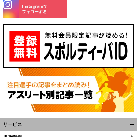
stagra
Instagramで
m
フォローする
』
前
へ
サービス
開
く/