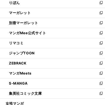
りぼん
く
で
ド
ィ
新
開
ウ
ン
し
マーガレット
く
で
ド
い
新
開
ウ
ウ
し
別冊マーガレット
く
で
ィ
い
新
開
ン
ウ
し
マンガMee公式サイト
く
ド
ィ
い
新
ウ
ン
ウ
し
リマコミ
で
ド
ィ
い
新
開
ウ
ン
ウ
し
ジャンプTOON
く
で
ド
ィ
い
新
開
ウ
ン
ウ
し
ZEBRACK
く
で
ド
ィ
い
新
開
ウ
ン
ウ
し
マンガMeets
く
で
ド
ィ
い
新
開
ウ
ン
ウ
し
S-MANGA
く
で
ド
ィ
い
新
開
ウ
ン
ウ
し
集英社コミック文庫
く
で
ド
ィ
い
新
開
ウ
ン
ウ
し
女性マンガ
く
で
ド
ィ
い