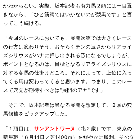
かわからない。実際、坂本記者も有力馬２頭には一目置
きながら、「ひと筋縄ではいかないのが競馬です」と言
ってこう続ける。
「今回のレースにおいても、展開次第では大きくレース
の行方は変わりそう。おそらくテンの速さからリアライ
ズシリウスがハナに押し出される形になるでしょうが、
ポイントとなるのは、目標となるリアライズシリウスに
対する各馬の仕掛けどころ。それによって、上位に入っ
てくる馬は変わってくると思います。つまり、このレー
スで穴党が期待すべきは"展開のアヤ"です」
そこで、坂本記者は異なる展開を想定して、２頭の穴
馬候補をピックアップした。
「１頭目は、
サンアントワーヌ
（牝２歳）です。東京の
新馬戦（６月14日／芝1400ｍ）を鮮やかに勝利。その立