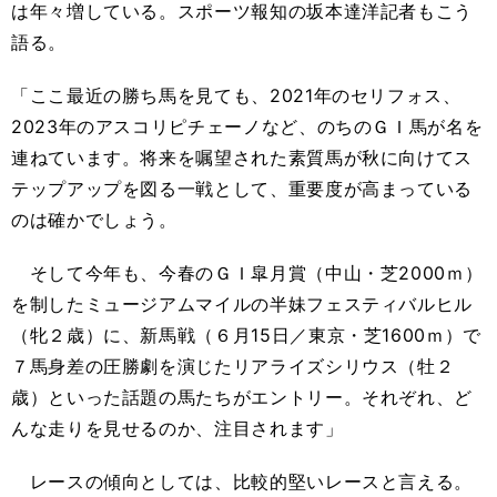
は年々増している。スポーツ報知の坂本達洋記者もこう
語る。
「ここ最近の勝ち馬を見ても、2021年のセリフォス、
2023年のアスコリピチェーノなど、のちのＧＩ馬が名を
連ねています。将来を嘱望された素質馬が秋に向けてス
テップアップを図る一戦として、重要度が高まっている
のは確かでしょう。
そして今年も、今春のＧＩ皐月賞（中山・芝2000ｍ）
を制したミュージアムマイルの半妹フェスティバルヒル
（牝２歳）に、新馬戦（６月15日／東京・芝1600ｍ）で
７馬身差の圧勝劇を演じたリアライズシリウス（牡２
歳）といった話題の馬たちがエントリー。それぞれ、ど
んな走りを見せるのか、注目されます」
レースの傾向としては、比較的堅いレースと言える。