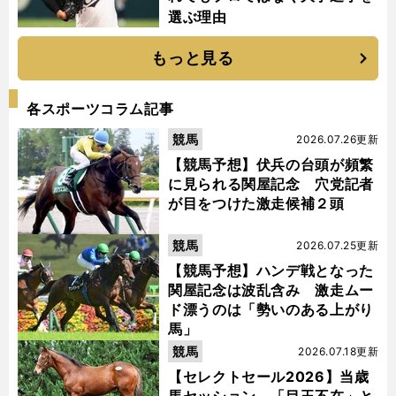
選ぶ理由
もっと見る
各スポーツコラム記事
競馬
2026.07.26更新
【競馬予想】伏兵の台頭が頻繁
に見られる関屋記念 穴党記者
が目をつけた激走候補２頭
競馬
2026.07.25更新
【競馬予想】ハンデ戦となった
関屋記念は波乱含み 激走ムー
ド漂うのは「勢いのある上がり
馬」
競馬
2026.07.18更新
【セレクトセール2026】当歳