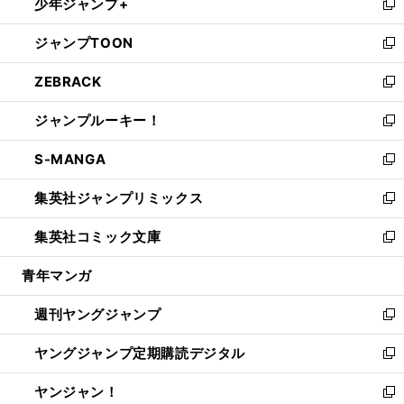
少年ジャンプ+
で
ド
ィ
い
新
開
ウ
ン
ウ
し
ジャンプTOON
く
で
ド
ィ
い
新
開
ウ
ン
ウ
し
ZEBRACK
く
で
ド
ィ
い
新
開
ウ
ン
ウ
し
ジャンプルーキー！
く
で
ド
ィ
い
新
開
ウ
ン
ウ
し
S-MANGA
く
で
ド
ィ
い
新
開
ウ
ン
ウ
し
集英社ジャンプリミックス
く
で
ド
ィ
い
新
開
ウ
ン
ウ
し
集英社コミック文庫
く
で
ド
ィ
い
新
開
ウ
ン
ウ
し
青年マンガ
く
で
ド
ィ
い
開
ウ
ン
ウ
週刊ヤングジャンプ
く
で
ド
ィ
新
開
ウ
ン
し
ヤングジャンプ定期購読デジタル
く
で
ド
い
新
開
ウ
ウ
し
ヤンジャン！
く
で
ィ
い
新