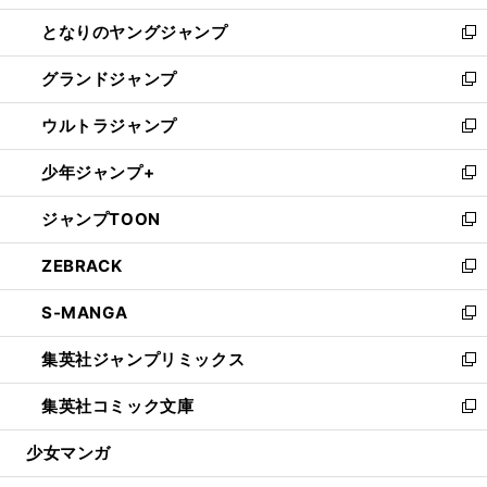
開
ン
ウ
し
となりのヤングジャンプ
く
ド
ィ
い
新
ウ
ン
ウ
し
グランドジャンプ
で
ド
ィ
い
新
開
ウ
ン
ウ
し
ウルトラジャンプ
く
で
ド
ィ
い
新
開
ウ
ン
ウ
し
少年ジャンプ+
く
で
ド
ィ
い
新
開
ウ
ン
ウ
し
ジャンプTOON
く
で
ド
ィ
い
新
開
ウ
ン
ウ
し
ZEBRACK
く
で
ド
ィ
い
新
開
ウ
ン
ウ
し
S-MANGA
く
で
ド
ィ
い
新
開
ウ
ン
ウ
し
集英社ジャンプリミックス
く
で
ド
ィ
い
新
開
ウ
ン
ウ
し
集英社コミック文庫
く
で
ド
ィ
い
新
開
ウ
ン
ウ
し
少女マンガ
く
で
ド
ィ
い
開
ウ
ン
ウ