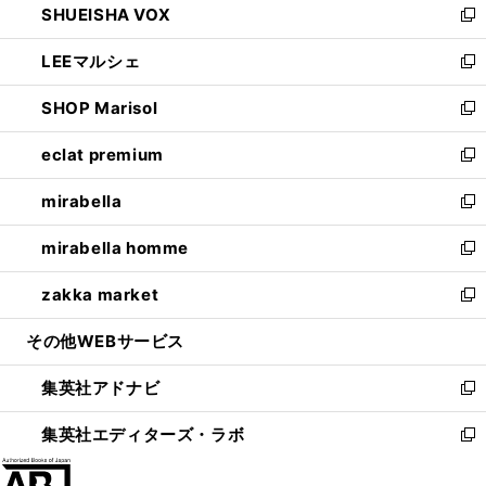
SHUEISHA VOX
で
ド
ィ
い
新
開
ウ
ン
ウ
し
LEEマルシェ
く
で
ド
ィ
い
新
開
ウ
ン
ウ
し
SHOP Marisol
く
で
ド
ィ
い
新
開
ウ
ン
ウ
し
eclat premium
く
で
ド
ィ
い
新
開
ウ
ン
ウ
し
mirabella
く
で
ド
ィ
い
新
開
ウ
ン
ウ
し
mirabella homme
く
で
ド
ィ
い
新
開
ウ
ン
ウ
し
zakka market
く
で
ド
ィ
い
新
開
ウ
ン
ウ
し
その他WEBサービス
く
で
ド
ィ
い
開
ウ
ン
ウ
集英社アドナビ
く
で
ド
ィ
新
開
ウ
ン
し
集英社エディターズ・ラボ
く
で
ド
い
新
開
ウ
ウ
し
く
で
ィ
い