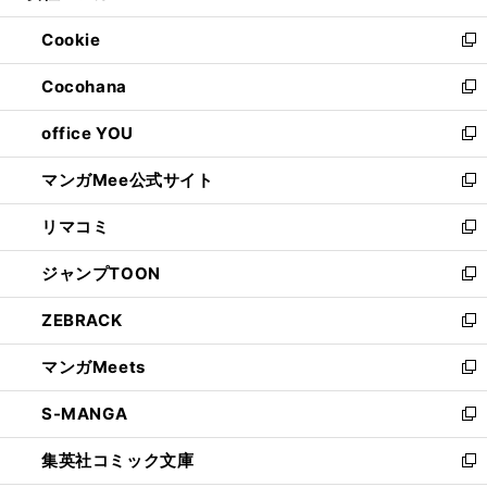
開
ウ
ン
ウ
Cookie
く
で
ド
ィ
新
開
ウ
ン
し
Cocohana
く
で
ド
い
新
開
ウ
ウ
し
office YOU
く
で
ィ
い
新
開
ン
ウ
し
マンガMee公式サイト
く
ド
ィ
い
新
ウ
ン
ウ
し
リマコミ
で
ド
ィ
い
新
開
ウ
ン
ウ
し
ジャンプTOON
く
で
ド
ィ
い
新
開
ウ
ン
ウ
し
ZEBRACK
く
で
ド
ィ
い
新
開
ウ
ン
ウ
し
マンガMeets
く
で
ド
ィ
い
新
開
ウ
ン
ウ
し
S-MANGA
く
で
ド
ィ
い
新
開
ウ
ン
ウ
し
集英社コミック文庫
く
で
ド
ィ
い
新
開
ウ
ン
ウ