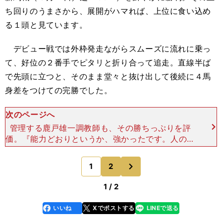
ち回りのうまさから、展開がハマれば、上位に食い込め
る１頭と見ています。
デビュー戦では外枠発走ながらスムーズに流れに乗っ
て、好位の２番手でピタリと折り合って追走。直線半ば
で先頭に立つと、そのまま堂々と抜け出して後続に４馬
身差をつけての完勝でした。
次のページへ
管理する鹿戸雄一調教師も、その勝ちっぷりを評
価。『能力どおりというか、強かったです。人の言
うことをちゃんと聞けるし、走ることにも前向き』
と、操作性の高さなどを同馬の強みとして挙げてい
次
1
2
のページへ
ました。 母サン
1 / 2
いいね
Xでポストする
LINEで送る
line
faceboo
x
k