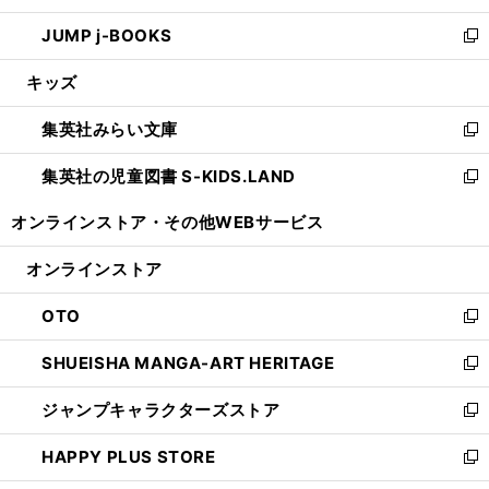
ウ
ン
ウ
し
JUMP j-BOOKS
で
ド
ィ
い
新
開
ウ
ン
ウ
し
キッズ
く
で
ド
ィ
い
開
ウ
ン
ウ
集英社みらい文庫
く
で
ド
ィ
新
開
ウ
ン
し
集英社の児童図書 S-KIDS.LAND
く
で
ド
い
新
開
ウ
ウ
し
オンラインストア・
その他WEBサービス
く
で
ィ
い
開
ン
ウ
オンラインストア
く
ド
ィ
ウ
ン
OTO
で
ド
新
開
ウ
し
SHUEISHA MANGA-ART HERITAGE
く
で
い
新
開
ウ
し
ジャンプキャラクターズストア
く
ィ
い
新
ン
ウ
し
HAPPY PLUS STORE
ド
ィ
い
新
ウ
ン
ウ
し