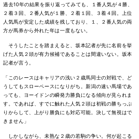
過去10年の結果を振り返ってみても、１番人気が４勝、
２着３回、２番人気が１勝、２着１回、３着４回。上位
人気馬が安定した成績を残しており、１、２番人気の両
方が馬券から外れた年は一度もない。
そうしたことを踏まえると、坂本記者が先に名前を挙
げた人気２頭が有力候補であることは間違いない。坂本
記者が言う。
「このレースはキャリアの浅い２歳馬同士の対戦で、ど
うしてもスローペースになりがち。新潟の速い馬場であ
っても、ヨーイドンの瞬発力勝負になる傾向が見られま
す。であれば、すでに触れた人気２頭は初戦の勝ちっぷ
りからして、上がり勝負にも対応可能。決して無視はで
きません」
しかしながら、未熟な２歳の若駒の争い。何が起こる