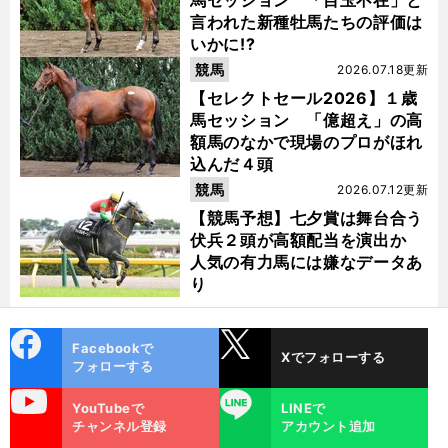
馬セッション 「目玉不在」と
言われた新種牡馬たちの評価は
いかに!?
競馬
2026.07.18更新
【セレクトセール2026】１歳
馬セッション 「億超え」の高
額馬のなかで現場のプロがほれ
込んだ４頭
競馬
2026.07.12更新
【競馬予想】七夕賞は舞台合う
伏兵２頭が高額配当を演出か
人気の有力馬には嫌なデータあ
り
cebo
X
Facebookで
Xでフォローする
ok
フォローする
uTube
LINE
YouTubeで
LINEで
チャンネル登録
アカウント追加