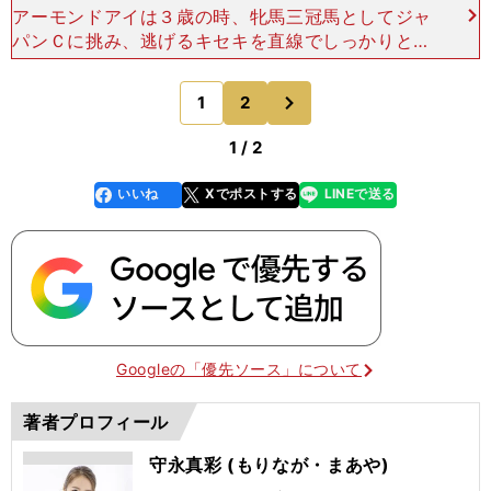
アーモンドアイは３歳の時、牝馬三冠馬としてジャ
パンＣに挑み、逃げるキセキを直線でしっかりと捉
え、６連勝で古馬との対決を勝利で飾りました。
まさかリバティアイランドが、その時とまったく同
次
1
2
のページへ
じ枠になるなん
1 / 2
いいね
Xでポストする
LINEで送る
line
faceboo
x
k
Googleの「優先ソース」について
著者プロフィール
守永真彩 (もりなが・まあや)