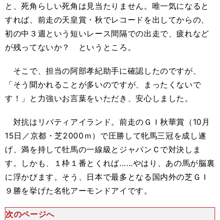
と、死角らしい死角は見当たりません。唯一気になると
すれば、前走の天皇賞・秋でレコードを出してからの、
初の中３週という短いレース間隔での出走で、疲れなど
が残ってないか？ というところ。
そこで、担当の阿部孝紀助手に確認したのですが、
「そう聞かれることが多いのですが、まったくないで
す！」と力強いお言葉をいただき、安心しました。
対抗はリバティアイランド。前走のＧＩ秋華賞（10月
15日／京都・芝2000ｍ）で圧勝して牝馬三冠を成し遂
げ、満を持して牡馬の一線級とジャパンＣで対決しま
す。しかも、１枠１番とくれば......やはり、あの馬が脳裏
に浮かびます。そう、日本で最多となる国内外の芝ＧＩ
９勝を挙げた名牝アーモンドアイです。
次のページへ