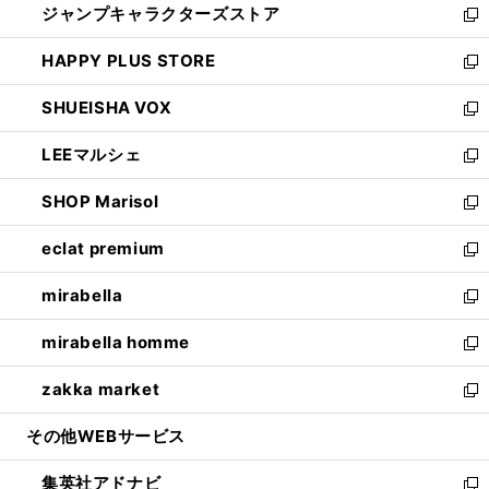
ジャンプキャラクターズストア
く
ィ
い
新
ン
ウ
し
HAPPY PLUS STORE
ド
ィ
い
新
ウ
ン
ウ
し
SHUEISHA VOX
で
ド
ィ
い
新
開
ウ
ン
ウ
し
LEEマルシェ
く
で
ド
ィ
い
新
開
ウ
ン
ウ
し
SHOP Marisol
く
で
ド
ィ
い
新
開
ウ
ン
ウ
し
eclat premium
く
で
ド
ィ
い
新
開
ウ
ン
ウ
し
mirabella
く
で
ド
ィ
い
新
開
ウ
ン
ウ
し
mirabella homme
く
で
ド
ィ
い
新
開
ウ
ン
ウ
し
zakka market
く
で
ド
ィ
い
新
開
ウ
ン
ウ
し
その他WEBサービス
く
で
ド
ィ
い
開
ウ
ン
ウ
集英社アドナビ
く
で
ド
ィ
新