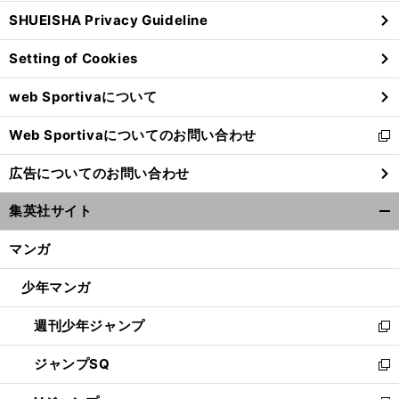
ウ
SHUEISHA Privacy Guideline
ィ
ン
Setting of Cookies
ド
ウ
web Sportivaについて
で
開
Web Sportivaについてのお問い合わせ
く
新
し
広告についてのお問い合わせ
い
ウ
集英社サイト
ィ
開
ン
く/
マンガ
ド
閉
ウ
じ
少年マンガ
で
る
開
週刊少年ジャンプ
く
新
し
ジャンプSQ
い
新
ウ
し