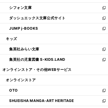
開
ウ
ウ
し
シフォン文庫
く
で
ィ
い
新
開
ン
ウ
し
ダッシュエックス文庫公式サイト
く
ド
ィ
い
新
ウ
ン
ウ
し
JUMP j-BOOKS
で
ド
ィ
い
新
開
ウ
ン
ウ
し
キッズ
く
で
ド
ィ
い
開
ウ
ン
ウ
集英社みらい文庫
く
で
ド
ィ
新
開
ウ
ン
し
集英社の児童図書 S-KIDS.LAND
く
で
ド
い
新
開
ウ
ウ
し
オンラインストア・
その他WEBサービス
く
で
ィ
い
開
ン
ウ
オンラインストア
く
ド
ィ
ウ
ン
OTO
で
ド
新
開
ウ
し
SHUEISHA MANGA-ART HERITAGE
く
で
い
新
開
ウ
し