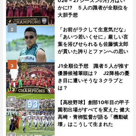
026－27シーズンの行方はい
かに!? ５人の識者が全順位を
大胆予想
「お前がラクして生意気だな」
2
「あいつ若いくせに」厳しい言
葉を浴びせられるも佐藤慎太郎
が貫いた誇りとファンへの思い
J1全順位予想 識者５人が推す
3
優勝候補筆頭は？ J2降格の憂
き目に遭いそうな３クラブと
は？
4
【高校野球】創部10年目の甲子
園初出場がすべてを変えた 健大
高崎・青栁監督が語る「機動破
壊」はこうして生まれた
5