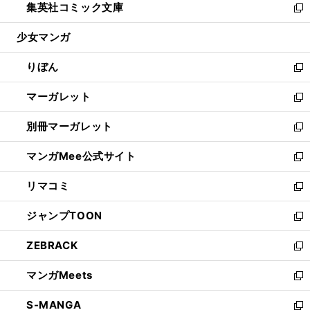
集英社コミック文庫
く
で
ド
ィ
い
新
開
ウ
ン
ウ
し
少女マンガ
く
で
ド
ィ
い
開
ウ
ン
ウ
りぼん
く
で
ド
ィ
新
開
ウ
ン
し
マーガレット
く
で
ド
い
新
開
ウ
ウ
し
別冊マーガレット
く
で
ィ
い
新
開
ン
ウ
し
マンガMee公式サイト
く
ド
ィ
い
新
ウ
ン
ウ
し
リマコミ
で
ド
ィ
い
新
開
ウ
ン
ウ
し
ジャンプTOON
く
で
ド
ィ
い
新
開
ウ
ン
ウ
し
ZEBRACK
く
で
ド
ィ
い
新
開
ウ
ン
ウ
し
マンガMeets
く
で
ド
ィ
い
新
開
ウ
ン
ウ
し
S-MANGA
く
で
ド
ィ
い
新