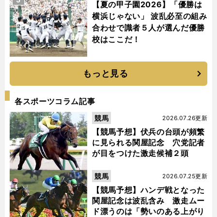
【夏の甲子園2026】「優勝は
横浜じゃない」 波乱必至の組み
合わせで識者５人が選んだ優勝
校はここだ！
もっと見る
各スポーツコラム記事
競馬
2026.07.26更新
【競馬予想】伏兵の台頭が頻繁
に見られる関屋記念 穴党記者
が目をつけた激走候補２頭
競馬
2026.07.25更新
【競馬予想】ハンデ戦となった
関屋記念は波乱含み 激走ムー
ド漂うのは「勢いのある上がり