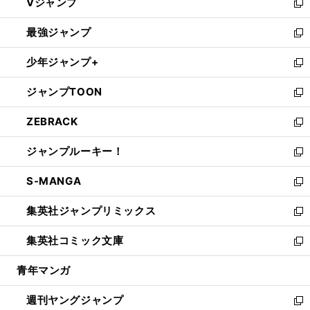
Vジャンプ
ィ
い
新
ン
ウ
し
最強ジャンプ
ド
ィ
い
新
ウ
ン
ウ
し
少年ジャンプ+
で
ド
ィ
い
新
開
ウ
ン
ウ
し
ジャンプTOON
く
で
ド
ィ
い
新
開
ウ
ン
ウ
し
ZEBRACK
く
で
ド
ィ
い
新
開
ウ
ン
ウ
し
ジャンプルーキー！
く
で
ド
ィ
い
新
開
ウ
ン
ウ
し
S-MANGA
く
で
ド
ィ
い
新
開
ウ
ン
ウ
し
集英社ジャンプリミックス
く
で
ド
ィ
い
新
開
ウ
ン
ウ
し
集英社コミック文庫
く
で
ド
ィ
い
新
開
ウ
ン
ウ
し
青年マンガ
く
で
ド
ィ
い
開
ウ
ン
ウ
週刊ヤングジャンプ
く
で
ド
ィ
新