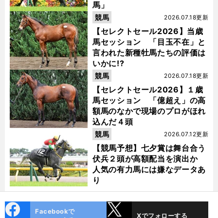
馬」
競馬
2026.07.18更新
【セレクトセール2026】当歳
馬セッション 「目玉不在」と
言われた新種牡馬たちの評価は
いかに!?
競馬
2026.07.18更新
【セレクトセール2026】１歳
馬セッション 「億超え」の高
額馬のなかで現場のプロがほれ
込んだ４頭
競馬
2026.07.12更新
【競馬予想】七夕賞は舞台合う
伏兵２頭が高額配当を演出か
人気の有力馬には嫌なデータあ
り
cebo
X
Facebookで
Xでフォローする
ok