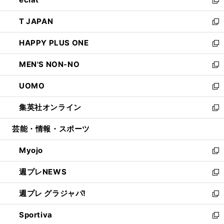
で
ド
ィ
い
新
開
ウ
ン
ウ
し
T JAPAN
く
で
ド
ィ
い
新
開
ウ
ン
ウ
し
HAPPY PLUS ONE
く
で
ド
ィ
い
新
開
ウ
ン
ウ
し
MEN'S NON-NO
く
で
ド
ィ
い
新
開
ウ
ン
ウ
し
UOMO
く
で
ド
ィ
い
新
開
ウ
ン
ウ
し
集英社オンライン
く
で
ド
ィ
い
新
開
ウ
ン
ウ
し
芸能・情報・スポーツ
く
で
ド
ィ
い
開
ウ
ン
ウ
Myojo
く
で
ド
ィ
新
開
ウ
ン
し
週プレNEWS
く
で
ド
い
新
開
ウ
ウ
し
週プレ グラジャパ!
く
で
ィ
い
新
開
ン
ウ
し
Sportiva
く
ド
ィ
い
新