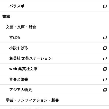
ウ
ン
ウ
し
パラスポ
で
ド
ィ
い
新
開
ウ
ン
ウ
し
書籍
く
で
ド
ィ
い
開
ウ
ン
ウ
文芸・文庫・総合
く
で
ド
ィ
開
ウ
ン
すばる
く
で
ド
新
開
ウ
し
小説すばる
く
で
い
新
開
ウ
し
集英社 文芸ステーション
く
ィ
い
新
ン
ウ
し
web 集英社文庫
ド
ィ
い
新
ウ
ン
ウ
し
青春と読書
で
ド
ィ
い
新
開
ウ
ン
ウ
し
アジア人物史
く
で
ド
ィ
い
新
開
ウ
ン
ウ
し
学芸・ノンフィクション・新書
く
で
ド
ィ
い
開
ウ
ン
ウ