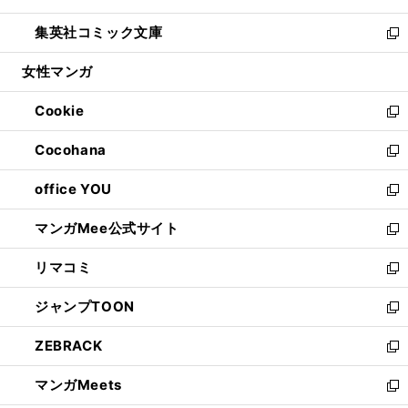
開
ウ
ン
ウ
し
集英社コミック文庫
く
で
ド
ィ
い
新
開
ウ
ン
ウ
し
女性マンガ
く
で
ド
ィ
い
開
ウ
ン
ウ
Cookie
く
で
ド
ィ
新
開
ウ
ン
し
Cocohana
く
で
ド
い
新
開
ウ
ウ
し
office YOU
く
で
ィ
い
新
開
ン
ウ
し
マンガMee公式サイト
く
ド
ィ
い
新
ウ
ン
ウ
し
リマコミ
で
ド
ィ
い
新
開
ウ
ン
ウ
し
ジャンプTOON
く
で
ド
ィ
い
新
開
ウ
ン
ウ
し
ZEBRACK
く
で
ド
ィ
い
新
開
ウ
ン
ウ
し
マンガMeets
く
で
ド
ィ
い
新
開
ウ
ン
ウ