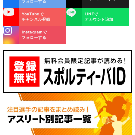
フォローする
uTube
LINE
YouTubeで
LINEで
チャンネル登録
アカウント追加
stagra
Instagramで
m
フォローする
.
先
」
前
へ