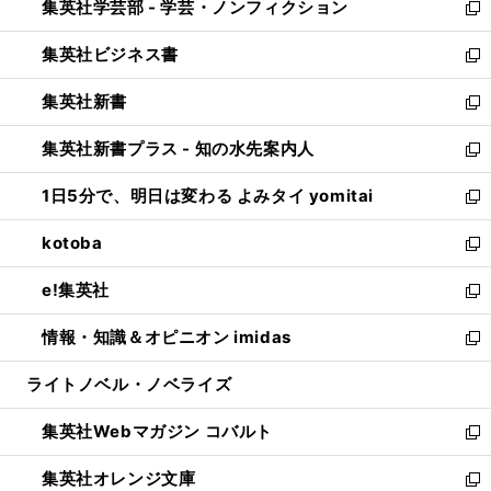
集英社学芸部 - 学芸・ノンフィクション
く
で
ド
ィ
新
開
ウ
ン
し
集英社ビジネス書
く
で
ド
い
新
開
ウ
ウ
し
集英社新書
く
で
ィ
い
新
開
ン
ウ
し
集英社新書プラス - 知の水先案内人
く
ド
ィ
い
新
ウ
ン
ウ
し
1日5分で、明日は変わる よみタイ yomitai
で
ド
ィ
い
新
開
ウ
ン
ウ
し
kotoba
く
で
ド
ィ
い
新
開
ウ
ン
ウ
し
e!集英社
く
で
ド
ィ
い
新
開
ウ
ン
ウ
し
情報・知識＆オピニオン imidas
く
で
ド
ィ
い
新
開
ウ
ン
ウ
し
ライトノベル・ノベライズ
く
で
ド
ィ
い
開
ウ
ン
ウ
集英社Webマガジン コバルト
く
で
ド
ィ
新
開
ウ
ン
し
集英社オレンジ文庫
く
で
ド
い
新