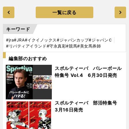
一覧に戻る
キーワード
#jra
#JRA
#イクイノックス
#ジャパンカップ
#ジャパンＣ
#リバティアイランド
#守永真彩
#競馬
#美女馬券師
編集部のおすすめ
スポルティーバ バレーボール
特集号 Vol.4 6月30日発売
スポルティーバ 部活特集号
3月16日発売