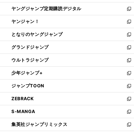
開
ウ
ン
し
ヤングジャンプ定期購読デジタル
く
で
ド
い
新
開
ウ
ウ
し
ヤンジャン！
く
で
ィ
い
新
開
ン
ウ
し
となりのヤングジャンプ
く
ド
ィ
い
新
ウ
ン
ウ
し
グランドジャンプ
で
ド
ィ
い
新
開
ウ
ン
ウ
し
ウルトラジャンプ
く
で
ド
ィ
い
新
開
ウ
ン
ウ
し
少年ジャンプ+
く
で
ド
ィ
い
新
開
ウ
ン
ウ
し
ジャンプTOON
く
で
ド
ィ
い
新
開
ウ
ン
ウ
し
ZEBRACK
く
で
ド
ィ
い
新
開
ウ
ン
ウ
し
S-MANGA
く
で
ド
ィ
い
新
開
ウ
ン
ウ
し
集英社ジャンプリミックス
く
で
ド
ィ
い
新
開
ウ
ン
ウ
し