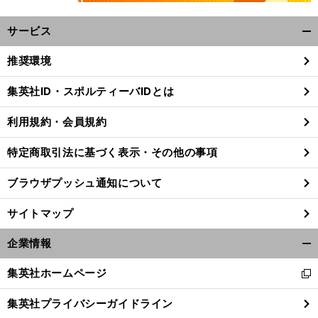
サービス
開
く/
推奨環境
閉
じ
集英社ID・スポルティーバIDとは
る
利用規約・会員規約
特定商取引法に基づく表示・その他の事項
ブラウザプッシュ通知について
サイトマップ
企業情報
開
く/
集英社ホームページ
新
閉
し
じ
集英社プライバシーガイドライン
い
る