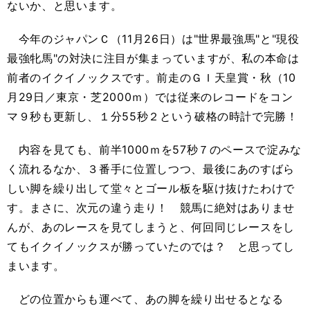
ないか、と思います。
今年のジャパンＣ（11月26日）は"世界最強馬"と"現役
最強牝馬"の対決に注目が集まっていますが、私の本命は
前者のイクイノックスです。前走のＧＩ天皇賞・秋（10
月29日／東京・芝2000ｍ）では従来のレコードをコン
マ９秒も更新し、１分55秒２という破格の時計で完勝！
内容を見ても、前半1000ｍを57秒７のペースで淀みな
く流れるなか、３番手に位置しつつ、最後にあのすばら
しい脚を繰り出して堂々とゴール板を駆け抜けたわけで
す。まさに、次元の違う走り！ 競馬に絶対はありませ
んが、あのレースを見てしまうと、何回同じレースをし
てもイクイノックスが勝っていたのでは？ と思ってし
まいます。
どの位置からも運べて、あの脚を繰り出せるとなる