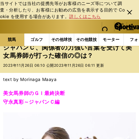
当サイトでは当社の提携先等がお客様のニーズ等について調
査・分析したり、お客様にお勧めの広告を表⽰する⽬的で Co
閉じ
okie を使⽤する場合があります。
詳しくはこちら
る
マイペ
web Sportiva (webスポルティーバ)
検索
メニュ
we
ー
競馬の記事一覧
競馬
ジャパンＣ、関係者の力強い
b
ジ
競馬
ゴルフ
その他球技
その他競技
モーター
フォ
ス
ジャパンＣ、関係者の力強い言葉を受けて美
ポ
女馬券師が打った確信の◎は？
ル
テ
2023年11月26日 06:10 公開
2023年11月26日 06:11 更新
ィ
ー
text by Morinaga Maaya
バ
美女馬券師のＧＩ最終決断
守永真彩～ジャパンＣ編