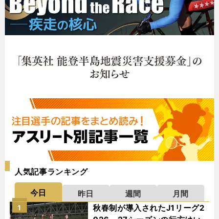
人気記事ランキング
今日
昨日
週間
月間
秋春制が導入されたJ1リーグ2
1