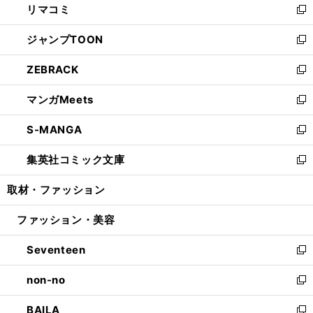
リマコミ
で
ド
ィ
い
新
開
ウ
ン
ウ
し
ジャンプTOON
く
で
ド
ィ
い
新
開
ウ
ン
ウ
し
ZEBRACK
く
で
ド
ィ
い
新
開
ウ
ン
ウ
し
マンガMeets
く
で
ド
ィ
い
新
開
ウ
ン
ウ
し
S-MANGA
く
で
ド
ィ
い
新
開
ウ
ン
ウ
し
集英社コミック文庫
く
で
ド
ィ
い
新
開
ウ
ン
ウ
し
取材・ファッション
く
で
ド
ィ
い
開
ウ
ン
ウ
ファッション・美容
く
で
ド
ィ
開
ウ
ン
Seventeen
く
で
ド
新
開
ウ
し
non-no
く
で
い
新
開
ウ
し
BAILA
く
ィ
い
新