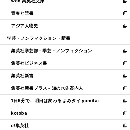
web 集英社文庫
ド
ィ
い
新
ウ
ン
ウ
し
青春と読書
で
ド
ィ
い
新
開
ウ
ン
ウ
し
アジア人物史
く
で
ド
ィ
い
新
開
ウ
ン
ウ
し
学芸・ノンフィクション・新書
く
で
ド
ィ
い
開
ウ
ン
ウ
集英社学芸部 - 学芸・ノンフィクション
く
で
ド
ィ
新
開
ウ
ン
し
集英社ビジネス書
く
で
ド
い
新
開
ウ
ウ
し
集英社新書
く
で
ィ
い
新
開
ン
ウ
し
集英社新書プラス - 知の水先案内人
く
ド
ィ
い
新
ウ
ン
ウ
し
1日5分で、明日は変わる よみタイ yomitai
で
ド
ィ
い
新
開
ウ
ン
ウ
し
kotoba
く
で
ド
ィ
い
新
開
ウ
ン
ウ
し
e!集英社
く
で
ド
ィ
い
新