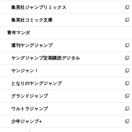
開
ウ
ン
ウ
し
集英社ジャンプリミックス
く
で
ド
ィ
い
新
開
ウ
ン
ウ
し
集英社コミック文庫
く
で
ド
ィ
い
新
開
ウ
ン
ウ
し
青年マンガ
く
で
ド
ィ
い
開
ウ
ン
ウ
週刊ヤングジャンプ
く
で
ド
ィ
新
開
ウ
ン
し
ヤングジャンプ定期購読デジタル
く
で
ド
い
新
開
ウ
ウ
し
ヤンジャン！
く
で
ィ
い
新
開
ン
ウ
し
となりのヤングジャンプ
く
ド
ィ
い
新
ウ
ン
ウ
し
グランドジャンプ
で
ド
ィ
い
新
開
ウ
ン
ウ
し
ウルトラジャンプ
く
で
ド
ィ
い
新
開
ウ
ン
ウ
し
少年ジャンプ+
く
で
ド
ィ
い
新
開
ウ
ン
ウ
し