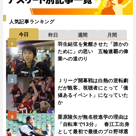
人気記事ランキング
今日
昨日
週間
月間
羽生結弦を覚醒させた「誰かの
1
ために」の思い 五輪連覇の偉
業への道のり
Ｊリーグ開幕戦は白熱の逆転劇
2
だが観客、視聴者にとって「価
値あるイベント」になっていた
か
栗原陵矢が無名校進学の理由は
3
「自転車で13分」 春江工出身
として最初で最後のプロ野球選