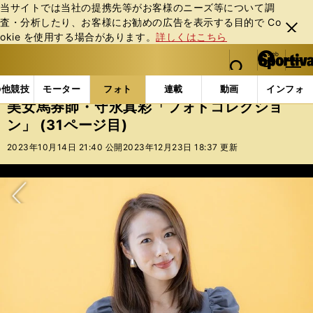
当サイトでは当社の提携先等がお客様のニーズ等について調
査・分析したり、お客様にお勧めの広告を表⽰する⽬的で Co
閉じ
okie を使⽤する場合があります。
詳しくはこちら
る
マイペ
web Sportiva (webスポルティーバ)
検索
メニュ
we
ー
フォトギャラリー
スポーツビーナスギャラリー
美女
b
ジ
の他競技
モーター
フォト
連載
動画
インフォ
ス
美女馬券師・守永真彩「フォトコレクショ
ポ
ン」 (31ページ目)
ル
テ
2023年10月14日 21:40 公開
2023年12月23日 18:37 更新
ィ
ー
バ
次へ