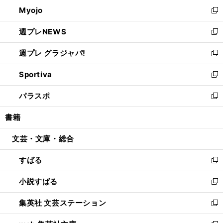
ン
ウ
Myojo
く
で
ド
ィ
新
開
ウ
ン
し
週プレNEWS
く
で
ド
い
新
開
ウ
ウ
し
週プレ グラジャパ!
く
で
ィ
い
新
開
ン
ウ
し
Sportiva
く
ド
ィ
い
新
ウ
ン
ウ
し
パラスポ
で
ド
ィ
い
新
開
ウ
ン
ウ
し
書籍
く
で
ド
ィ
い
開
ウ
ン
ウ
文芸・文庫・総合
く
で
ド
ィ
開
ウ
ン
すばる
く
で
ド
新
開
ウ
し
小説すばる
く
で
い
新
開
ウ
し
集英社 文芸ステーション
く
ィ
い
新
ン
ウ
し