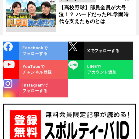
動画
【高校野球】部員全員が大号
泣！？ ハードだったPL学園時
代を支えたものとは
cebo
X
Facebookで
Xでフォローする
ok
フォローする
uTube
LINE
YouTubeで
LINEで
チャンネル登録
アカウント追加
stagra
Instagramで
m
フォローする