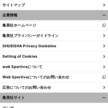
サイトマップ
企業情報
開
く/
集英社ホームページ
新
閉
し
じ
集英社プライバシーガイドライン
い
る
ウ
SHUEISHA Privacy Guideline
ィ
ン
Setting of Cookies
ド
ウ
web Sportivaについて
で
開
Web Sportivaについてのお問い合わせ
く
新
し
広告についてのお問い合わせ
い
ウ
集英社サイト
ィ
開
ン
く/
マンガ