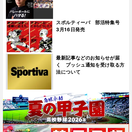
スポルティーバ 部活特集号
3月16日発売
最新記事などのお知らせが届
く プッシュ通知を受け取る方
法について