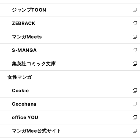
開
ウ
ン
ウ
し
ジャンプTOON
く
で
ド
ィ
い
新
開
ウ
ン
ウ
し
ZEBRACK
く
で
ド
ィ
い
新
開
ウ
ン
ウ
し
マンガMeets
く
で
ド
ィ
い
新
開
ウ
ン
ウ
し
S-MANGA
く
で
ド
ィ
い
新
開
ウ
ン
ウ
し
集英社コミック文庫
く
で
ド
ィ
い
新
開
ウ
ン
ウ
し
女性マンガ
く
で
ド
ィ
い
開
ウ
ン
ウ
Cookie
く
で
ド
ィ
新
開
ウ
ン
し
Cocohana
く
で
ド
い
新
開
ウ
ウ
し
office YOU
く
で
ィ
い
新
開
ン
ウ
し
マンガMee公式サイト
く
ド
ィ
い
新
ウ
ン
ウ
し