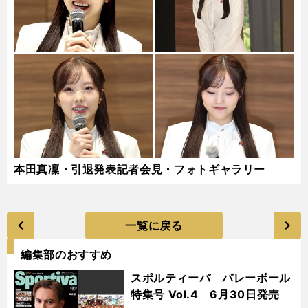
本田真凜・引退発表記者会見・フォトギャラリー
一覧に戻る
編集部のおすすめ
スポルティーバ バレーボール
特集号 Vol.4 6月30日発売