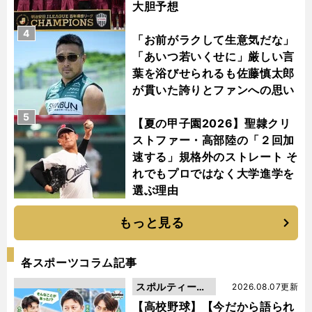
大胆予想
4
「お前がラクして生意気だな」
「あいつ若いくせに」厳しい言
葉を浴びせられるも佐藤慎太郎
が貫いた誇りとファンへの思い
5
【夏の甲子園2026】聖隷クリ
ストファー・高部陸の「２回加
速する」規格外のストレート そ
れでもプロではなく大学進学を
選ぶ理由
もっと見る
各スポーツコラム記事
スポルティーバ
2026.08.07更新
動画
【高校野球】【今だから語られ