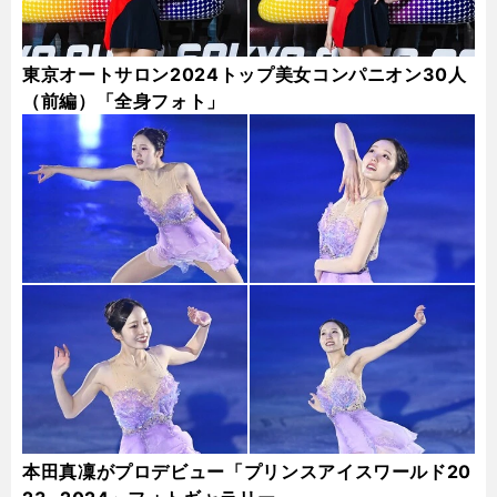
東京オートサロン2024トップ美女コンパニオン30人
（前編）「全身フォト」
本田真凜がプロデビュー「プリンスアイスワールド20