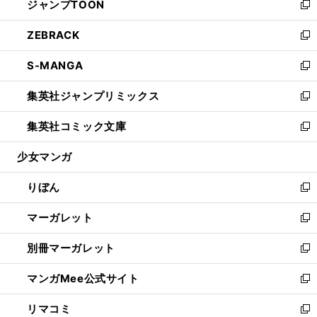
ジャンプTOON
く
で
ド
ィ
い
新
開
ウ
ン
ウ
し
ZEBRACK
く
で
ド
ィ
い
新
開
ウ
ン
ウ
し
S-MANGA
く
で
ド
ィ
い
新
開
ウ
ン
ウ
し
集英社ジャンプリミックス
く
で
ド
ィ
い
新
開
ウ
ン
ウ
し
集英社コミック文庫
く
で
ド
ィ
い
新
開
ウ
ン
ウ
し
少女マンガ
く
で
ド
ィ
い
開
ウ
ン
ウ
りぼん
く
で
ド
ィ
新
開
ウ
ン
し
マーガレット
く
で
ド
い
新
開
ウ
ウ
し
別冊マーガレット
く
で
ィ
い
新
開
ン
ウ
し
マンガMee公式サイト
く
ド
ィ
い
新
ウ
ン
ウ
し
リマコミ
で
ド
ィ
い
新