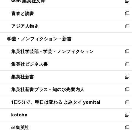
web 集英社文庫
ド
ィ
い
新
ウ
ン
ウ
し
青春と読書
で
ド
ィ
い
新
開
ウ
ン
ウ
し
アジア人物史
く
で
ド
ィ
い
新
開
ウ
ン
ウ
し
学芸・ノンフィクション・新書
く
で
ド
ィ
い
開
ウ
ン
ウ
集英社学芸部 - 学芸・ノンフィクション
く
で
ド
ィ
新
開
ウ
ン
し
集英社ビジネス書
く
で
ド
い
新
開
ウ
ウ
し
集英社新書
く
で
ィ
い
新
開
ン
ウ
し
集英社新書プラス - 知の水先案内人
く
ド
ィ
い
新
ウ
ン
ウ
し
1日5分で、明日は変わる よみタイ yomitai
で
ド
ィ
い
新
開
ウ
ン
ウ
し
kotoba
く
で
ド
ィ
い
新
開
ウ
ン
ウ
し
e!集英社
く
で
ド
ィ
い
新