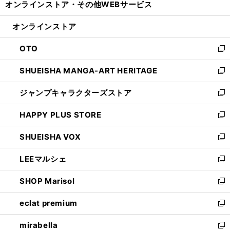
オンラインストア・
その他WEBサービス
く
で
ィ
い
開
ン
ウ
オンラインストア
く
ド
ィ
ウ
ン
OTO
で
ド
新
開
ウ
し
SHUEISHA MANGA-ART HERITAGE
く
で
い
新
開
ウ
し
ジャンプキャラクターズストア
く
ィ
い
新
ン
ウ
し
HAPPY PLUS STORE
ド
ィ
い
新
ウ
ン
ウ
し
SHUEISHA VOX
で
ド
ィ
い
新
開
ウ
ン
ウ
し
LEEマルシェ
く
で
ド
ィ
い
新
開
ウ
ン
ウ
し
SHOP Marisol
く
で
ド
ィ
い
新
開
ウ
ン
ウ
し
eclat premium
く
で
ド
ィ
い
新
開
ウ
ン
ウ
し
mirabella
く
で
ド
ィ
い
新