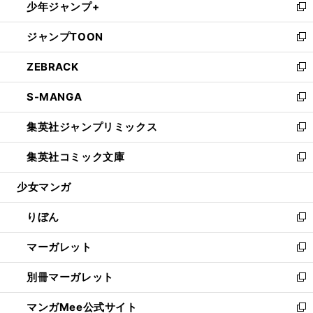
少年ジャンプ+
く
で
ド
ィ
い
新
開
ウ
ン
ウ
し
ジャンプTOON
く
で
ド
ィ
い
新
開
ウ
ン
ウ
し
ZEBRACK
く
で
ド
ィ
い
新
開
ウ
ン
ウ
し
S-MANGA
く
で
ド
ィ
い
新
開
ウ
ン
ウ
し
集英社ジャンプリミックス
く
で
ド
ィ
い
新
開
ウ
ン
ウ
し
集英社コミック文庫
く
で
ド
ィ
い
新
開
ウ
ン
ウ
し
少女マンガ
く
で
ド
ィ
い
開
ウ
ン
ウ
りぼん
く
で
ド
ィ
新
開
ウ
ン
し
マーガレット
く
で
ド
い
新
開
ウ
ウ
し
別冊マーガレット
く
で
ィ
い
新
開
ン
ウ
し
マンガMee公式サイト
く
ド
ィ
い
新