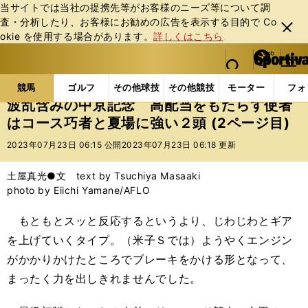
当サイトでは当社の提携先等がお客様のニーズ等について調
査・分析したり、お客様にお勧めの広告を表⽰する⽬的で Co
閉じ
okie を使⽤する場合があります。
詳しくはこちら
る
マイペ
web Sportiva (webスポルティーバ)
検索
メニュ
we
ー
競馬の記事一覧
競馬
波乱含みの中京記念 高配当
b
ジ
競馬
ゴルフ
その他球技
その他競技
モーター
フォ
ス
波乱含みの中京記念 高配当をもたらす使者
ポ
はコース巧者と夏場に強い２頭 (2ページ目)
ル
テ
2023年07月23日 06:15 公開
2023年07月23日 06:18 更新
ィ
ー
土屋真光●文 text by Tsuchiya Masaaki
バ
photo by Eiichi Yamane/AFLO
もともとスッと反応するというより、じわじわとギア
を上げていくタイプ。（米子Ｓでは）ようやくエンジン
がかかりかけたところでブレーキをかける形となって、
まったく力を出しきれませんでした。