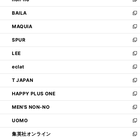
い
新
開
ウ
し
BAILA
く
ィ
い
新
ン
ウ
し
MAQUIA
ド
ィ
い
新
ウ
ン
ウ
し
SPUR
で
ド
ィ
い
新
開
ウ
ン
ウ
し
LEE
く
で
ド
ィ
い
新
開
ウ
ン
ウ
し
eclat
く
で
ド
ィ
い
新
開
ウ
ン
ウ
し
T JAPAN
く
で
ド
ィ
い
新
開
ウ
ン
ウ
し
HAPPY PLUS ONE
く
で
ド
ィ
い
新
開
ウ
ン
ウ
し
MEN'S NON-NO
く
で
ド
ィ
い
新
開
ウ
ン
ウ
し
UOMO
く
で
ド
ィ
い
新
開
ウ
ン
ウ
し
集英社オンライン
く
で
ド
ィ
い
新