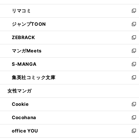
ウ
ン
ウ
し
リマコミ
で
ド
ィ
い
新
開
ウ
ン
ウ
し
ジャンプTOON
く
で
ド
ィ
い
新
開
ウ
ン
ウ
し
ZEBRACK
く
で
ド
ィ
い
新
開
ウ
ン
ウ
し
マンガMeets
く
で
ド
ィ
い
新
開
ウ
ン
ウ
し
S-MANGA
く
で
ド
ィ
い
新
開
ウ
ン
ウ
し
集英社コミック文庫
く
で
ド
ィ
い
新
開
ウ
ン
ウ
し
女性マンガ
く
で
ド
ィ
い
開
ウ
ン
ウ
Cookie
く
で
ド
ィ
新
開
ウ
ン
し
Cocohana
く
で
ド
い
新
開
ウ
ウ
し
office YOU
く
で
ィ
い
新
開
ン
ウ
し