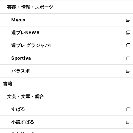
開
ウ
ン
ウ
し
芸能・情報・スポーツ
く
で
ド
ィ
い
開
ウ
ン
ウ
Myojo
く
で
ド
ィ
新
開
ウ
ン
し
週プレNEWS
く
で
ド
い
新
開
ウ
ウ
し
週プレ グラジャパ!
く
で
ィ
い
新
開
ン
ウ
し
Sportiva
く
ド
ィ
い
新
ウ
ン
ウ
し
パラスポ
で
ド
ィ
い
新
開
ウ
ン
ウ
し
書籍
く
で
ド
ィ
い
開
ウ
ン
ウ
文芸・文庫・総合
く
で
ド
ィ
開
ウ
ン
すばる
く
で
ド
新
開
ウ
し
小説すばる
く
で
い
新
開
ウ
し