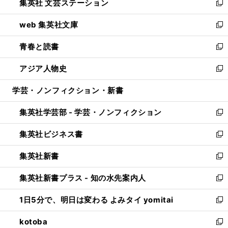
集英社 文芸ステーション
く
ィ
い
新
ン
ウ
し
web 集英社文庫
ド
ィ
い
新
ウ
ン
ウ
し
青春と読書
で
ド
ィ
い
新
開
ウ
ン
ウ
し
アジア人物史
く
で
ド
ィ
い
新
開
ウ
ン
ウ
し
学芸・ノンフィクション・新書
く
で
ド
ィ
い
開
ウ
ン
ウ
集英社学芸部 - 学芸・ノンフィクション
く
で
ド
ィ
新
開
ウ
ン
し
集英社ビジネス書
く
で
ド
い
新
開
ウ
ウ
し
集英社新書
く
で
ィ
い
新
開
ン
ウ
し
集英社新書プラス - 知の水先案内人
く
ド
ィ
い
新
ウ
ン
ウ
し
1日5分で、明日は変わる よみタイ yomitai
で
ド
ィ
い
新
開
ウ
ン
ウ
し
kotoba
く
で
ド
ィ
い
新