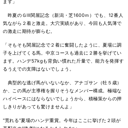
ます」
昨夏のＧIII関屋記念（新潟・芝1600ｍ）でも、12番人
気ながら２着と激走。大穴実績があり、今回も人気薄で
の激走に期待が膨らむ。
「そもそも関屋記念で２着に奮闘したように、夏場に調
子を上げてくる馬。中京コースも過去に２勝を挙げてい
ます。ハンデ57kgも背負い慣れた斤量で、能力を発揮す
るうえでの支障はないでしょう。
典型的な逃げ馬がいないなか、アナゴサン（牡５歳）
か、この馬が主導権を握りそうなメンバー構成。極端な
ハイペースにはならないでしょうから、積極策からの押
しきりがあっても驚けませんよ」
"荒れる"夏場のハンデ重賞。今年はここに挙げた２頭が