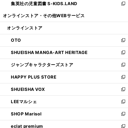
集英社の児童図書 S-KIDS.LAND
く
で
ド
い
新
開
ウ
ウ
し
オンラインストア・
その他WEBサービス
く
で
ィ
い
開
ン
ウ
オンラインストア
く
ド
ィ
ウ
ン
OTO
で
ド
新
開
ウ
し
SHUEISHA MANGA-ART HERITAGE
く
で
い
新
開
ウ
し
ジャンプキャラクターズストア
く
ィ
い
新
ン
ウ
し
HAPPY PLUS STORE
ド
ィ
い
新
ウ
ン
ウ
し
SHUEISHA VOX
で
ド
ィ
い
新
開
ウ
ン
ウ
し
LEEマルシェ
く
で
ド
ィ
い
新
開
ウ
ン
ウ
し
SHOP Marisol
く
で
ド
ィ
い
新
開
ウ
ン
ウ
し
eclat premium
く
で
ド
ィ
い
新