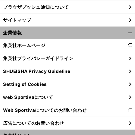
ブラウザプッシュ通知について
サイトマップ
企業情報
開
く/
集英社ホームページ
新
閉
し
じ
集英社プライバシーガイドライン
い
る
ウ
SHUEISHA Privacy Guideline
ィ
ン
Setting of Cookies
ド
ウ
web Sportivaについて
で
開
Web Sportivaについてのお問い合わせ
く
新
し
広告についてのお問い合わせ
い
ウ