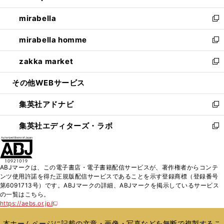
開
ウ
ン
ウ
し
mirabella
く
で
ド
ィ
い
新
開
ウ
ン
ウ
し
mirabella homme
く
で
ド
ィ
い
新
開
ウ
ン
ウ
し
zakka market
く
で
ド
ィ
い
新
開
ウ
ン
ウ
し
その他WEBサービス
く
で
ド
ィ
い
開
ウ
ン
ウ
集英社アドナビ
く
で
ド
ィ
新
開
ウ
ン
し
集英社エディターズ・ラボ
く
で
ド
い
新
開
ウ
ウ
し
く
で
ィ
い
開
ン
ウ
ABJマークは、この電子書店・電子書籍配信サービスが、著作権者からコンテ
く
ド
ィ
ンツ使用許諾を得た正規版配信サービスであることを示す登録商標（登録番号
ウ
ン
第6091713号）です。ABJマークの詳細、ABJマークを掲示しているサービス
で
ド
の一覧はこちら。
開
ウ
https://aebs.or.jp/
新
く
で
し
い
開
本ホームページに記載の文章・画像・写真などを無断で複製するこ