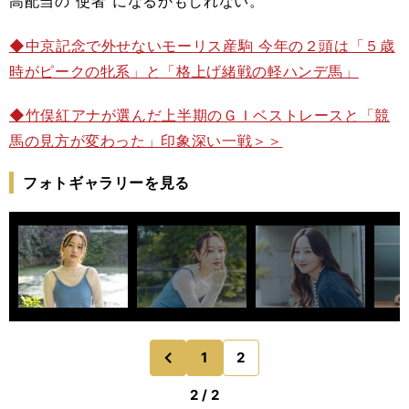
高配当の"使者"になるかもしれない。
◆中京記念で外せないモーリス産駒 今年の２頭は「５歳
時がピークの牝系」と「格上げ緒戦の軽ハンデ馬」
◆竹俣紅アナが選んだ上半期のＧＩベストレースと「競
馬の見方が変わった」印象深い一戦＞＞
フォトギャラリーを見る
1
2
のページへ
前
2 / 2