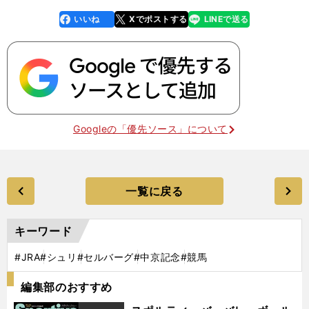
いいね
Xでポストする
LINEで送る
line
faceboo
x
k
Googleの「優先ソース」について
一覧に戻る
キーワード
#JRA
#シュリ
#セルバーグ
#中京記念
#競馬
編集部のおすすめ