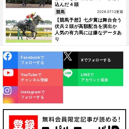
込んだ４頭
競馬
2026.07.12更新
【競馬予想】七夕賞は舞台合う
伏兵２頭が高額配当を演出か
人気の有力馬には嫌なデータあ
り
cebo
X
Facebookで
Xでフォローする
ok
フォローする
uTube
LINE
YouTubeで
LINEで
チャンネル登録
アカウント追加
stagra
Instagramで
m
フォローする