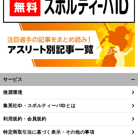
サービス
開
ハ
最
々
」
ープスターの弟コルレオニス「
後の伸びも上
と友道調教師も好感触
く/
推奨環境
閉
じ
集英社ID・スポルティーバIDとは
る
利用規約・会員規約
特定商取引法に基づく表示・その他の事項