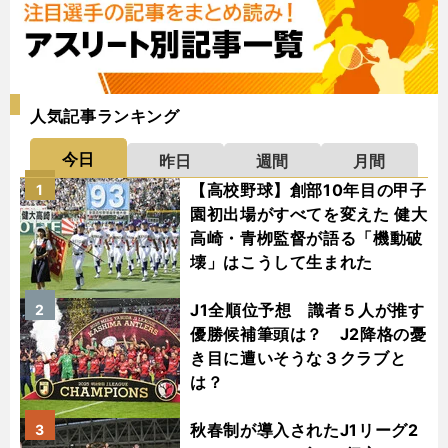
人気記事ランキング
今日
昨日
週間
月間
【高校野球】創部10年目の甲子
1
園初出場がすべてを変えた 健大
高崎・青栁監督が語る「機動破
壊」はこうして生まれた
J1全順位予想 識者５人が推す
2
優勝候補筆頭は？ J2降格の憂
き目に遭いそうな３クラブと
は？
秋春制が導入されたJ1リーグ2
3