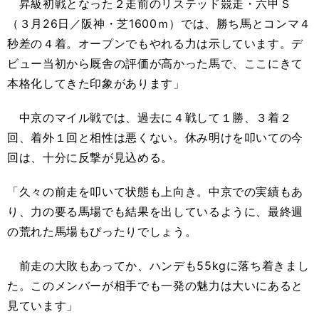
昇級初戦となった２走前のリステッド競走・六甲Ｓ
（３月26日／阪神・芝1600ｍ）では、勝ち馬とコンマ４
秒差の４着。オープンでもやれる力は示しています。デ
ビュー当初から厩舎の評価が高かった馬で、ここにきて
本格化してきた印象があります」
中京のマイル戦では、過去に４戦して１勝、３着２
回、着外１回と相性は悪くない。休み明けを叩いての今
回は、十分に反撃が見込める。
「久々の前走を叩いて状態も上向き。中京での実績もあ
り、力の要る馬場でも結果を出しているように、最終週
の荒れた馬場もぴったりでしょう。
前走の大敗もあってか、ハンデも55kgに落ち着きまし
た。このメンバーが相手でも一発の魅力は大いにあると
見ています」