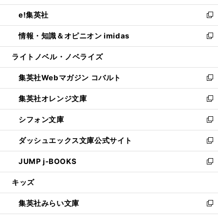
開
ウ
ン
ウ
し
e!集英社
く
で
ド
ィ
い
新
開
ウ
ン
ウ
し
情報・知識＆オピニオン imidas
く
で
ド
ィ
い
新
開
ウ
ン
ウ
し
ライトノベル・ノベライズ
く
で
ド
ィ
い
開
ウ
ン
ウ
集英社Webマガジン コバルト
く
で
ド
ィ
新
開
ウ
ン
し
集英社オレンジ文庫
く
で
ド
い
新
開
ウ
ウ
し
シフォン文庫
く
で
ィ
い
新
開
ン
ウ
し
ダッシュエックス文庫公式サイト
く
ド
ィ
い
新
ウ
ン
ウ
し
JUMP j-BOOKS
で
ド
ィ
い
新
開
ウ
ン
ウ
し
キッズ
く
で
ド
ィ
い
開
ウ
ン
ウ
集英社みらい文庫
く
で
ド
ィ
新
開
ウ
ン
し