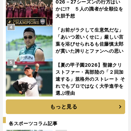
026－27シーズンの行方はい
かに!? ５人の識者が全順位を
大胆予想
4
「お前がラクして生意気だな」
「あいつ若いくせに」厳しい言
葉を浴びせられるも佐藤慎太郎
が貫いた誇りとファンへの思い
5
【夏の甲子園2026】聖隷クリ
ストファー・高部陸の「２回加
速する」規格外のストレート そ
れでもプロではなく大学進学を
選ぶ理由
もっと見る
各スポーツコラム記事