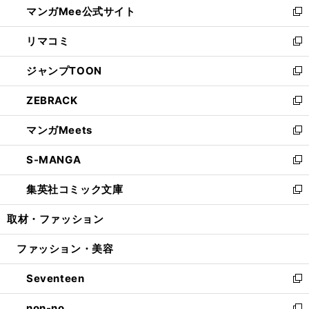
マンガMee公式サイト
く
ド
ィ
い
新
ウ
ン
ウ
し
リマコミ
で
ド
ィ
い
新
開
ウ
ン
ウ
し
ジャンプTOON
く
で
ド
ィ
い
新
開
ウ
ン
ウ
し
ZEBRACK
く
で
ド
ィ
い
新
開
ウ
ン
ウ
し
マンガMeets
く
で
ド
ィ
い
新
開
ウ
ン
ウ
し
S-MANGA
く
で
ド
ィ
い
新
開
ウ
ン
ウ
し
集英社コミック文庫
く
で
ド
ィ
い
新
開
ウ
ン
ウ
し
取材・ファッション
く
で
ド
ィ
い
開
ウ
ン
ウ
ファッション・美容
く
で
ド
ィ
開
ウ
ン
Seventeen
く
で
ド
新
開
ウ
し
non-no
く
で