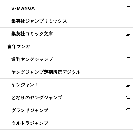
開
ウ
ン
ウ
し
S-MANGA
く
で
ド
ィ
い
新
開
ウ
ン
ウ
し
集英社ジャンプリミックス
く
で
ド
ィ
い
新
開
ウ
ン
ウ
し
集英社コミック文庫
く
で
ド
ィ
い
新
開
ウ
ン
ウ
し
青年マンガ
く
で
ド
ィ
い
開
ウ
ン
ウ
週刊ヤングジャンプ
く
で
ド
ィ
新
開
ウ
ン
し
ヤングジャンプ定期購読デジタル
く
で
ド
い
新
開
ウ
ウ
し
ヤンジャン！
く
で
ィ
い
新
開
ン
ウ
し
となりのヤングジャンプ
く
ド
ィ
い
新
ウ
ン
ウ
し
グランドジャンプ
で
ド
ィ
い
新
開
ウ
ン
ウ
し
ウルトラジャンプ
く
で
ド
ィ
い
新
開
ウ
ン
ウ
し