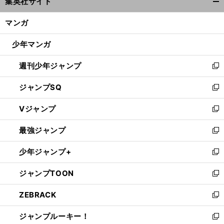
集英社サイト
ィ
開
ン
く/
マンガ
ド
閉
ウ
じ
少年マンガ
で
る
開
週刊少年ジャンプ
く
新
し
ジャンプSQ
い
新
ウ
し
Vジャンプ
ィ
い
新
ン
ウ
し
最強ジャンプ
ド
ィ
い
新
ウ
ン
ウ
し
少年ジャンプ+
で
ド
ィ
い
新
開
ウ
ン
ウ
し
ジャンプTOON
く
で
ド
ィ
い
新
開
ウ
ン
ウ
し
ZEBRACK
く
で
ド
ィ
い
新
開
ウ
ン
ウ
し
ジャンプルーキー！
く
で
ド
ィ
い
新