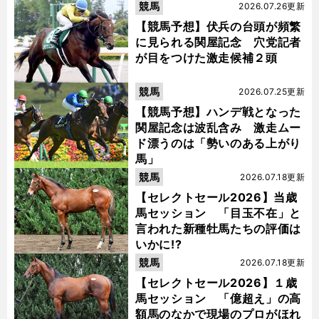
競馬
2026.07.26更新
【競馬予想】伏兵の台頭が頻繁
に見られる関屋記念 穴党記者
が目をつけた激走候補２頭
競馬
2026.07.25更新
【競馬予想】ハンデ戦となった
関屋記念は波乱含み 激走ムー
ド漂うのは「勢いのある上がり
馬」
競馬
2026.07.18更新
【セレクトセール2026】当歳
馬セッション 「目玉不在」と
言われた新種牡馬たちの評価は
いかに!?
競馬
2026.07.18更新
【セレクトセール2026】１歳
馬セッション 「億超え」の高
額馬のなかで現場のプロがほれ