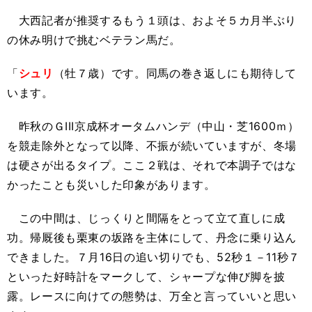
大西記者が推奨するもう１頭は、およそ５カ月半ぶり
の休み明けで挑むベテラン馬だ。
「
シュリ
（牡７歳）です。同馬の巻き返しにも期待して
います。
昨秋のＧIII京成杯オータムハンデ（中山・芝1600ｍ）
を競走除外となって以降、不振が続いていますが、冬場
は硬さが出るタイプ。ここ２戦は、それで本調子ではな
かったことも災いした印象があります。
この中間は、じっくりと間隔をとって立て直しに成
功。帰厩後も栗東の坂路を主体にして、丹念に乗り込ん
できました。７月16日の追い切りでも、52秒１－11秒７
といった好時計をマークして、シャープな伸び脚を披
露。レースに向けての態勢は、万全と言っていいと思い