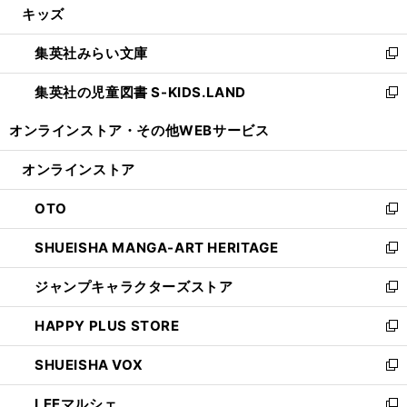
キッズ
く
で
ド
ィ
い
開
ウ
ン
ウ
集英社みらい文庫
く
で
ド
ィ
新
開
ウ
ン
し
集英社の児童図書 S-KIDS.LAND
く
で
ド
い
新
開
ウ
ウ
し
オンラインストア・
その他WEBサービス
く
で
ィ
い
開
ン
ウ
オンラインストア
く
ド
ィ
ウ
ン
OTO
で
ド
新
開
ウ
し
SHUEISHA MANGA-ART HERITAGE
く
で
い
新
開
ウ
し
ジャンプキャラクターズストア
く
ィ
い
新
ン
ウ
し
HAPPY PLUS STORE
ド
ィ
い
新
ウ
ン
ウ
し
SHUEISHA VOX
で
ド
ィ
い
新
開
ウ
ン
ウ
し
LEEマルシェ
く
で
ド
ィ
い