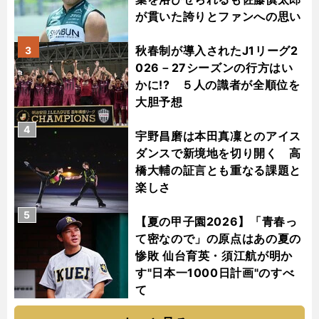
が貫いた誇りとファンへの思い
秋春制が導入されたJ1リーグ2
3
026－27シーズンの行方はい
かに!? ５人の識者が全順位を
大胆予想
4
宇野昌磨は本田真凜とのアイス
ダンスで新境地を切り開く 高
橋大輔の証言とも重なる課題と
楽しさ
5
【夏の甲子園2026】「青春っ
て密なので」の原点はあの夏の
惨敗 仙台育英・須江航が明か
す"日本一1000日計画"のすべ
て