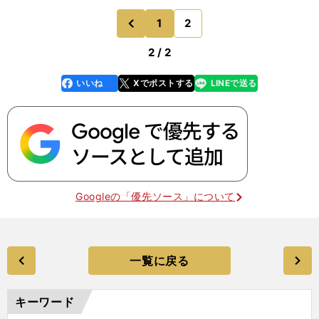
1
2
のページへ
前
2 / 2
いいね
Xでポストする
LINEで送る
line
faceboo
x
k
Googleの「優先ソース」について
一覧に戻る
キーワード