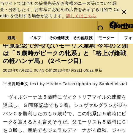
当サイトでは当社の提携先等がお客様のニーズ等について調
査・分析したり、お客様にお勧めの広告を表⽰する⽬的で Co
閉じ
okie を使⽤する場合があります。
詳しくはこちら
る
マイペ
web Sportiva (webスポルティーバ)
検索
メニュ
we
ー
競馬の記事一覧
競馬
中京記念で外せないモーリス産
b
ジ
競馬
ゴルフ
その他球技
その他競技
モーター
フォ
ス
中京記念で外せないモーリス産駒 今年の２頭
ポ
は「５歳時がピークの牝系」と「格上げ緒戦
ル
の軽ハンデ馬」 (2ページ目)
テ
ィ
2023年07月22日 06:45 公開
2023年07月22日 09:22 更新
ー
バ
平出貴昭●文 text by Hiraide Takaaki
photo by Sankei Visual
ヴィルシーナは５歳時にヴィクトリアマイルの連覇を
達成し、ＧⅠ宝塚記念でも３着。シュヴァルグランがジャ
パンＣを勝利したのも５歳時で、この牝系は５歳時にピ
ークを迎えるとも言えそうだ。父モーリスも５歳時にＧⅠ
を３勝し、産駒でもジェラルディーナが４歳秋、ジャッ