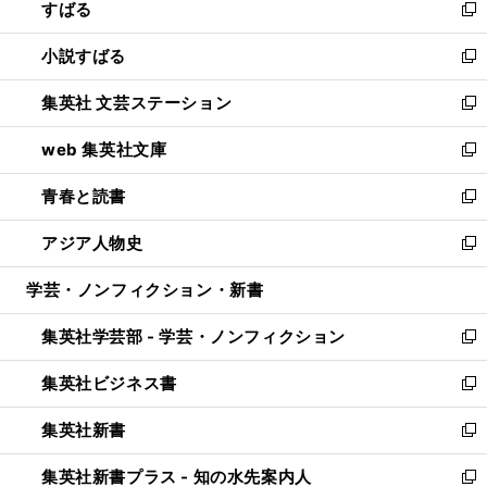
すばる
く
で
ド
新
開
ウ
し
小説すばる
く
で
い
新
開
ウ
し
集英社 文芸ステーション
く
ィ
い
新
ン
ウ
し
web 集英社文庫
ド
ィ
い
新
ウ
ン
ウ
し
青春と読書
で
ド
ィ
い
新
開
ウ
ン
ウ
し
アジア人物史
く
で
ド
ィ
い
新
開
ウ
ン
ウ
し
学芸・ノンフィクション・新書
く
で
ド
ィ
い
開
ウ
ン
ウ
集英社学芸部 - 学芸・ノンフィクション
く
で
ド
ィ
新
開
ウ
ン
し
集英社ビジネス書
く
で
ド
い
新
開
ウ
ウ
し
集英社新書
く
で
ィ
い
新
開
ン
ウ
し
集英社新書プラス - 知の水先案内人
く
ド
ィ
い
新