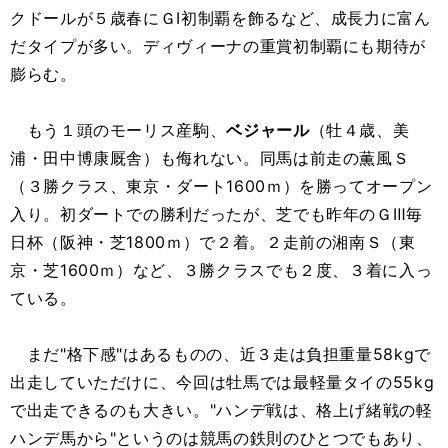
クドールが５歳春にＧⅠ初制覇を飾るなど、成長力に富ん
だタイプが多い。ディヴィーナの重賞初制覇にも期待が
膨らむ。
もう１頭のモーリス産駒、
ベジャール
（牡４歳、美
浦・田中博康厩舎）も侮れない。同馬は前走の薫風Ｓ
（３勝クラス、東京・ダート1600ｍ）を勝ってオープン
入り。初ダートでの勝利だったが、芝でも昨年のＧⅢ毎
日杯（阪神・芝1800ｍ）で２着。２走前の湘南Ｓ（東
京・芝1600ｍ）など、３勝クラスでも２度、３着に入っ
ている。
まだ"格下感"はあるものの、近３走は負担重量58kgで
出走していただけに、今回は牡馬では最軽量タイの55kg
で出走できるのも大きい。"ハンデ戦は、格上げ緒戦の軽
ハンデ馬から"というのは競馬の鉄則のひとつでもあり、