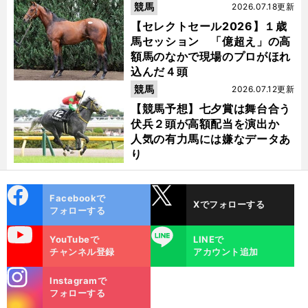
競馬
2026.07.18更新
【セレクトセール2026】１歳
馬セッション 「億超え」の高
額馬のなかで現場のプロがほれ
込んだ４頭
競馬
2026.07.12更新
【競馬予想】七夕賞は舞台合う
伏兵２頭が高額配当を演出か
人気の有力馬には嫌なデータあ
り
cebo
X
Facebookで
Xでフォローする
ok
フォローする
uTube
LINE
YouTubeで
LINEで
チャンネル登録
アカウント追加
stagra
Instagramで
m
フォローする