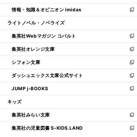
開
ウ
ン
ウ
し
情報・知識＆オピニオン imidas
く
で
ド
ィ
い
新
開
ウ
ン
ウ
し
ライトノベル・ノベライズ
く
で
ド
ィ
い
開
ウ
ン
ウ
集英社Webマガジン コバルト
く
で
ド
ィ
新
開
ウ
ン
し
集英社オレンジ文庫
く
で
ド
い
新
開
ウ
ウ
し
シフォン文庫
く
で
ィ
い
新
開
ン
ウ
し
ダッシュエックス文庫公式サイト
く
ド
ィ
い
新
ウ
ン
ウ
し
JUMP j-BOOKS
で
ド
ィ
い
新
開
ウ
ン
ウ
し
キッズ
く
で
ド
ィ
い
開
ウ
ン
ウ
集英社みらい文庫
く
で
ド
ィ
新
開
ウ
ン
し
集英社の児童図書 S-KIDS.LAND
く
で
ド
い
新
開
ウ
ウ
し