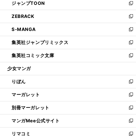
ジャンプTOON
く
で
ド
ィ
い
新
開
ウ
ン
ウ
し
ZEBRACK
く
で
ド
ィ
い
新
開
ウ
ン
ウ
し
S-MANGA
く
で
ド
ィ
い
新
開
ウ
ン
ウ
し
集英社ジャンプリミックス
く
で
ド
ィ
い
新
開
ウ
ン
ウ
し
集英社コミック文庫
く
で
ド
ィ
い
新
開
ウ
ン
ウ
し
少女マンガ
く
で
ド
ィ
い
開
ウ
ン
ウ
りぼん
く
で
ド
ィ
新
開
ウ
ン
し
マーガレット
く
で
ド
い
新
開
ウ
ウ
し
別冊マーガレット
く
で
ィ
い
新
開
ン
ウ
し
マンガMee公式サイト
く
ド
ィ
い
新
ウ
ン
ウ
し
リマコミ
で
ド
ィ
い
新