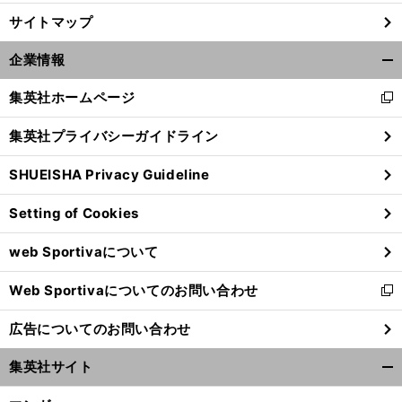
サイトマップ
企業情報
開
く/
集英社ホームページ
新
閉
し
じ
集英社プライバシーガイドライン
い
る
ウ
SHUEISHA Privacy Guideline
ィ
ン
Setting of Cookies
ド
桜
大
」
、
ウ
花賞の「
本命
リバティアイランドには
本当に死角がないのだろうか
web Sportivaについて
で
開
Web Sportivaについてのお問い合わせ
く
新
し
広告についてのお問い合わせ
い
ウ
集英社サイト
ィ
開
ン
く/