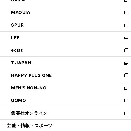
ィ
い
新
ン
ウ
し
MAQUIA
ド
ィ
い
新
ウ
ン
ウ
し
SPUR
で
ド
ィ
い
新
開
ウ
ン
ウ
し
LEE
く
で
ド
ィ
い
新
開
ウ
ン
ウ
し
eclat
く
で
ド
ィ
い
新
開
ウ
ン
ウ
し
T JAPAN
く
で
ド
ィ
い
新
開
ウ
ン
ウ
し
HAPPY PLUS ONE
く
で
ド
ィ
い
新
開
ウ
ン
ウ
し
MEN'S NON-NO
く
で
ド
ィ
い
新
開
ウ
ン
ウ
し
UOMO
く
で
ド
ィ
い
新
開
ウ
ン
ウ
し
集英社オンライン
く
で
ド
ィ
い
新
開
ウ
ン
ウ
し
芸能・情報・スポーツ
く
で
ド
ィ
い