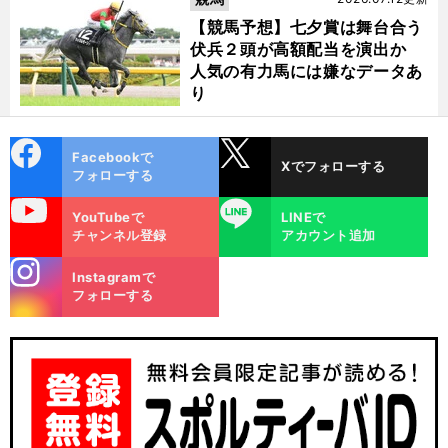
【競馬予想】七夕賞は舞台合う
伏兵２頭が高額配当を演出か
人気の有力馬には嫌なデータあ
り
cebo
X
Facebookで
Xでフォローする
ok
フォローする
uTube
LINE
YouTubeで
LINEで
チャンネル登録
アカウント追加
stagra
Instagramで
m
フォローする