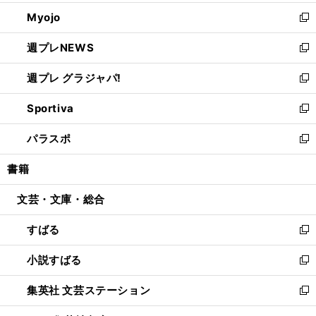
開
ウ
ン
ウ
Myojo
く
で
ド
ィ
新
開
ウ
ン
し
週プレNEWS
く
で
ド
い
新
開
ウ
ウ
し
週プレ グラジャパ!
く
で
ィ
い
新
開
ン
ウ
し
Sportiva
く
ド
ィ
い
新
ウ
ン
ウ
し
パラスポ
で
ド
ィ
い
新
開
ウ
ン
ウ
し
書籍
く
で
ド
ィ
い
開
ウ
ン
ウ
文芸・文庫・総合
く
で
ド
ィ
開
ウ
ン
すばる
く
で
ド
新
開
ウ
し
小説すばる
く
で
い
新
開
ウ
し
集英社 文芸ステーション
く
ィ
い
新
ン
ウ
し