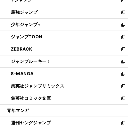
ィ
い
新
ン
ウ
し
最強ジャンプ
ド
ィ
い
新
ウ
ン
ウ
し
少年ジャンプ+
で
ド
ィ
い
新
開
ウ
ン
ウ
し
ジャンプTOON
く
で
ド
ィ
い
新
開
ウ
ン
ウ
し
ZEBRACK
く
で
ド
ィ
い
新
開
ウ
ン
ウ
し
ジャンプルーキー！
く
で
ド
ィ
い
新
開
ウ
ン
ウ
し
S-MANGA
く
で
ド
ィ
い
新
開
ウ
ン
ウ
し
集英社ジャンプリミックス
く
で
ド
ィ
い
新
開
ウ
ン
ウ
し
集英社コミック文庫
く
で
ド
ィ
い
新
開
ウ
ン
ウ
し
青年マンガ
く
で
ド
ィ
い
開
ウ
ン
ウ
週刊ヤングジャンプ
く
で
ド
ィ
新