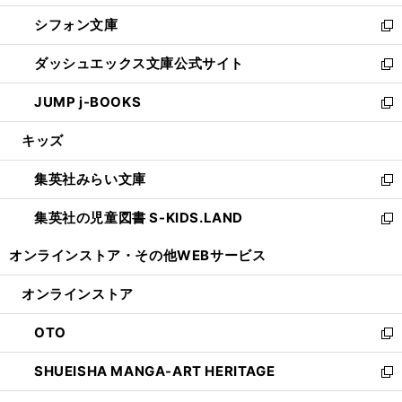
開
ウ
ウ
し
シフォン文庫
く
で
ィ
い
新
開
ン
ウ
し
ダッシュエックス文庫公式サイト
く
ド
ィ
い
新
ウ
ン
ウ
し
JUMP j-BOOKS
で
ド
ィ
い
新
開
ウ
ン
ウ
し
キッズ
く
で
ド
ィ
い
開
ウ
ン
ウ
集英社みらい文庫
く
で
ド
ィ
新
開
ウ
ン
し
集英社の児童図書 S-KIDS.LAND
く
で
ド
い
新
開
ウ
ウ
し
オンラインストア・
その他WEBサービス
く
で
ィ
い
開
ン
ウ
オンラインストア
く
ド
ィ
ウ
ン
OTO
で
ド
新
開
ウ
し
SHUEISHA MANGA-ART HERITAGE
く
で
い
新
開
ウ
し