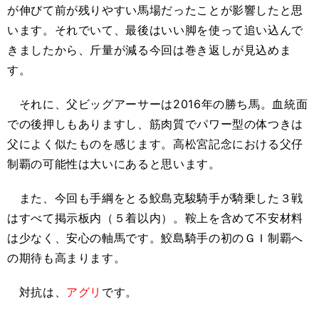
が伸びて前が残りやすい馬場だったことが影響したと思
います。それでいて、最後はいい脚を使って追い込んで
きましたから、斤量が減る今回は巻き返しが見込めま
す。
それに、父ビッグアーサーは2016年の勝ち馬。血統面
での後押しもありますし、筋肉質でパワー型の体つきは
父によく似たものを感じます。高松宮記念における父仔
制覇の可能性は大いにあると思います。
また、今回も手綱をとる鮫島克駿騎手が騎乗した３戦
はすべて掲示板内（５着以内）。鞍上を含めて不安材料
は少なく、安心の軸馬です。鮫島騎手の初のＧＩ制覇へ
の期待も高まります。
対抗は、
アグリ
です。