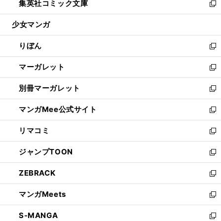
集英社コミック文庫
く
で
ド
ィ
い
新
開
ウ
ン
ウ
し
少女マンガ
く
で
ド
ィ
い
開
ウ
ン
ウ
りぼん
く
で
ド
ィ
新
開
ウ
ン
し
マーガレット
く
で
ド
い
新
開
ウ
ウ
し
別冊マーガレット
く
で
ィ
い
新
開
ン
ウ
し
マンガMee公式サイト
く
ド
ィ
い
新
ウ
ン
ウ
し
リマコミ
で
ド
ィ
い
新
開
ウ
ン
ウ
し
ジャンプTOON
く
で
ド
ィ
い
新
開
ウ
ン
ウ
し
ZEBRACK
く
で
ド
ィ
い
新
開
ウ
ン
ウ
し
マンガMeets
く
で
ド
ィ
い
新
開
ウ
ン
ウ
し
S-MANGA
く
で
ド
ィ
い
新