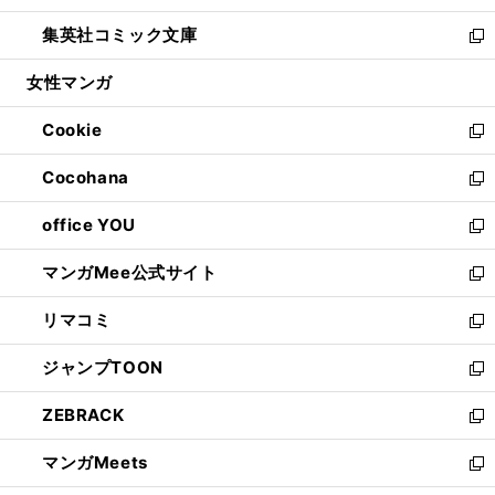
開
ウ
ン
ウ
し
集英社コミック文庫
く
で
ド
ィ
い
新
開
ウ
ン
ウ
し
女性マンガ
く
で
ド
ィ
い
開
ウ
ン
ウ
Cookie
く
で
ド
ィ
新
開
ウ
ン
し
Cocohana
く
で
ド
い
新
開
ウ
ウ
し
office YOU
く
で
ィ
い
新
開
ン
ウ
し
マンガMee公式サイト
く
ド
ィ
い
新
ウ
ン
ウ
し
リマコミ
で
ド
ィ
い
新
開
ウ
ン
ウ
し
ジャンプTOON
く
で
ド
ィ
い
新
開
ウ
ン
ウ
し
ZEBRACK
く
で
ド
ィ
い
新
開
ウ
ン
ウ
し
マンガMeets
く
で
ド
ィ
い
新
開
ウ
ン
ウ
し