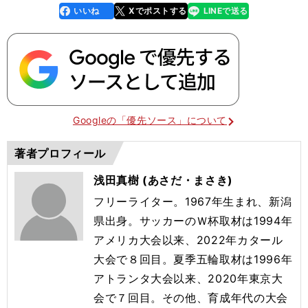
いいね
Xでポストする
LINEで送る
line
faceboo
x
k
Googleの「優先ソース」について
著者プロフィール
浅田真樹 (あさだ・まさき)
フリーライター。1967年生まれ、新潟
県出身。サッカーのＷ杯取材は1994年
アメリカ大会以来、2022年カタール
大会で８回目。夏季五輪取材は1996年
アトランタ大会以来、2020年東京大
会で７回目。その他、育成年代の大会