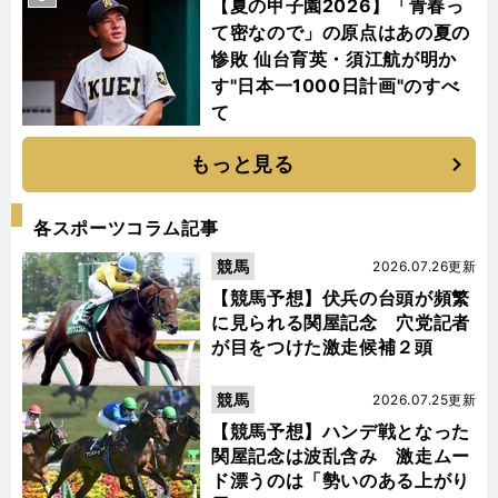
【夏の甲子園2026】「青春っ
て密なので」の原点はあの夏の
惨敗 仙台育英・須江航が明か
す"日本一1000日計画"のすべ
て
もっと見る
各スポーツコラム記事
競馬
2026.07.26更新
【競馬予想】伏兵の台頭が頻繁
に見られる関屋記念 穴党記者
が目をつけた激走候補２頭
競馬
2026.07.25更新
【競馬予想】ハンデ戦となった
関屋記念は波乱含み 激走ムー
ド漂うのは「勢いのある上がり