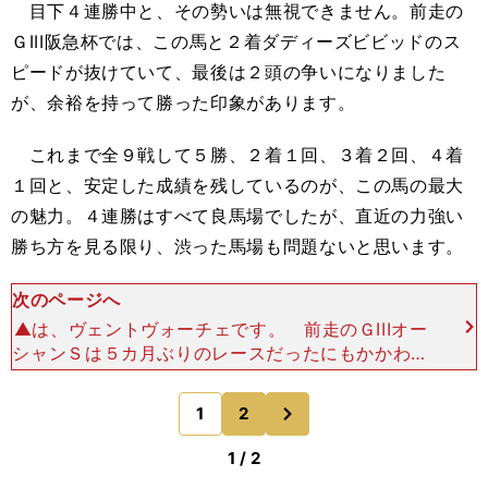
目下４連勝中と、その勢いは無視できません。前走の
ＧIII阪急杯では、この馬と２着ダディーズビビッドのス
ピードが抜けていて、最後は２頭の争いになりました
が、余裕を持って勝った印象があります。
これまで全９戦して５勝、２着１回、３着２回、４着
１回と、安定した成績を残しているのが、この馬の最大
の魅力。４連勝はすべて良馬場でしたが、直近の力強い
勝ち方を見る限り、渋った馬場も問題ないと思います。
次のページへ
▲は、ヴェントヴォーチェです。 前走のＧIIIオー
シャンＳは５カ月ぶりのレースだったにもかかわら
ず、２馬身差の完勝を決めてここに駒を進めてきま
した。ＧＩ初挑戦となった昨秋のスプリンターズＳ
次
1
2
のページへ
では11着
1 / 2