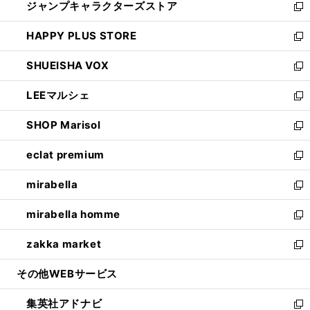
ジャンプキャラクターズストア
く
ィ
い
新
ン
ウ
し
HAPPY PLUS STORE
ド
ィ
い
新
ウ
ン
ウ
し
SHUEISHA VOX
で
ド
ィ
い
新
開
ウ
ン
ウ
し
LEEマルシェ
く
で
ド
ィ
い
新
開
ウ
ン
ウ
し
SHOP Marisol
く
で
ド
ィ
い
新
開
ウ
ン
ウ
し
eclat premium
く
で
ド
ィ
い
新
開
ウ
ン
ウ
し
mirabella
く
で
ド
ィ
い
新
開
ウ
ン
ウ
し
mirabella homme
く
で
ド
ィ
い
新
開
ウ
ン
ウ
し
zakka market
く
で
ド
ィ
い
新
開
ウ
ン
ウ
し
その他WEBサービス
く
で
ド
ィ
い
開
ウ
ン
ウ
集英社アドナビ
く
で
ド
ィ
新