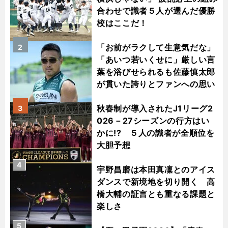
合わせで識者５人が選んだ優勝
校はここだ！
「お前がラクして生意気だな」
2
「あいつ若いくせに」厳しい言
葉を浴びせられるも佐藤慎太郎
が貫いた誇りとファンへの思い
秋春制が導入されたJ1リーグ2
3
026－27シーズンの行方はい
かに!? ５人の識者が全順位を
大胆予想
4
宇野昌磨は本田真凜とのアイス
ダンスで新境地を切り開く 高
橋大輔の証言とも重なる課題と
楽しさ
5