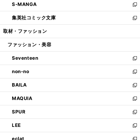
S-MANGA
く
で
ド
ィ
い
新
開
ウ
ン
ウ
し
集英社コミック文庫
く
で
ド
ィ
い
新
開
ウ
ン
ウ
し
取材・ファッション
く
で
ド
ィ
い
開
ウ
ン
ウ
ファッション・美容
く
で
ド
ィ
開
ウ
ン
Seventeen
く
で
ド
新
開
ウ
し
non-no
く
で
い
新
開
ウ
し
BAILA
く
ィ
い
新
ン
ウ
し
MAQUIA
ド
ィ
い
新
ウ
ン
ウ
し
SPUR
で
ド
ィ
い
新
開
ウ
ン
ウ
し
LEE
く
で
ド
ィ
い
新
開
ウ
ン
ウ
し
eclat
く
で
ド
ィ
い