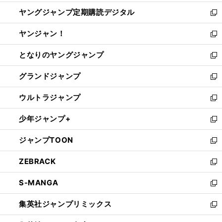
開
ウ
ン
し
ヤングジャンプ定期購読デジタル
く
で
ド
い
新
開
ウ
ウ
し
ヤンジャン！
く
で
ィ
い
新
開
ン
ウ
し
となりのヤングジャンプ
く
ド
ィ
い
新
ウ
ン
ウ
し
グランドジャンプ
で
ド
ィ
い
新
開
ウ
ン
ウ
し
ウルトラジャンプ
く
で
ド
ィ
い
新
開
ウ
ン
ウ
し
少年ジャンプ+
く
で
ド
ィ
い
新
開
ウ
ン
ウ
し
ジャンプTOON
く
で
ド
ィ
い
新
開
ウ
ン
ウ
し
ZEBRACK
く
で
ド
ィ
い
新
開
ウ
ン
ウ
し
S-MANGA
く
で
ド
ィ
い
新
開
ウ
ン
ウ
し
集英社ジャンプリミックス
く
で
ド
ィ
い
新
開
ウ
ン
ウ
し