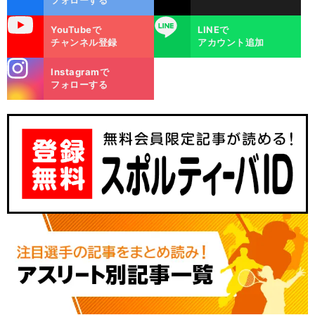
uTube
LINE
YouTubeで
LINEで
チャンネル登録
アカウント追加
stagra
Instagramで
m
フォローする
盲
」
？
前
へ
C