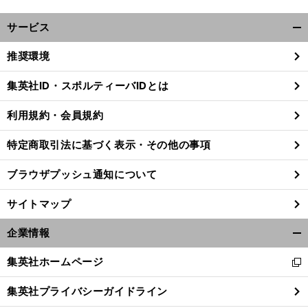
サービス
開
く/
推奨環境
閉
じ
集英社ID・スポルティーバIDとは
る
利用規約・会員規約
特定商取引法に基づく表示・その他の事項
ブラウザプッシュ通知について
サイトマップ
企業情報
開
く/
集英社ホームページ
新
閉
し
じ
集英社プライバシーガイドライン
い
る