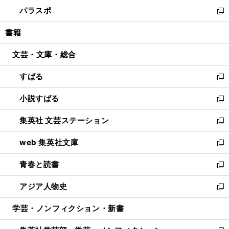
ウ
ン
ウ
し
パラスポ
で
ド
ィ
い
新
開
ウ
ン
ウ
し
書籍
く
で
ド
ィ
い
開
ウ
ン
ウ
文芸・文庫・総合
く
で
ド
ィ
開
ウ
ン
すばる
く
で
ド
新
開
ウ
し
小説すばる
く
で
い
新
開
ウ
し
集英社 文芸ステーション
く
ィ
い
新
ン
ウ
し
web 集英社文庫
ド
ィ
い
新
ウ
ン
ウ
し
青春と読書
で
ド
ィ
い
新
開
ウ
ン
ウ
し
アジア人物史
く
で
ド
ィ
い
新
開
ウ
ン
ウ
し
学芸・ノンフィクション・新書
く
で
ド
ィ
い
開
ウ
ン
ウ