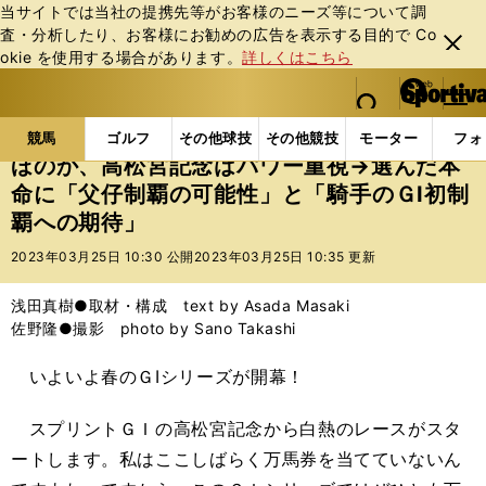
当サイトでは当社の提携先等がお客様のニーズ等について調
査・分析したり、お客様にお勧めの広告を表⽰する⽬的で Co
閉じ
okie を使⽤する場合があります。
詳しくはこちら
る
マイペ
web Sportiva (webスポルティーバ)
検索
メニュ
we
ー
競馬の記事一覧
競馬
ほのか、高松宮記念はパワー重
b
ジ
競馬
ゴルフ
その他球技
その他競技
モーター
フォ
ス
ほのか、高松宮記念はパワー重視→選んだ本
ポ
命に「父仔制覇の可能性」と「騎手のＧⅠ初制
ル
覇への期待」
テ
ィ
2023年03月25日 10:30 公開
2023年03月25日 10:35 更新
ー
バ
浅田真樹●取材・構成 text by Asada Masaki
佐野隆●撮影 photo by Sano Takashi
いよいよ春のＧⅠシリーズが開幕！
スプリントＧＩの高松宮記念から白熱のレースがスタ
ートします。私はここしばらく万馬券を当てていないん