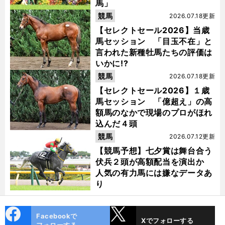
馬」
競馬
2026.07.18更新
【セレクトセール2026】当歳
馬セッション 「目玉不在」と
言われた新種牡馬たちの評価は
いかに!?
競馬
2026.07.18更新
【セレクトセール2026】１歳
馬セッション 「億超え」の高
額馬のなかで現場のプロがほれ
込んだ４頭
競馬
2026.07.12更新
【競馬予想】七夕賞は舞台合う
伏兵２頭が高額配当を演出か
人気の有力馬には嫌なデータあ
り
cebo
X
Facebookで
Xでフォローする
ok
フォローする