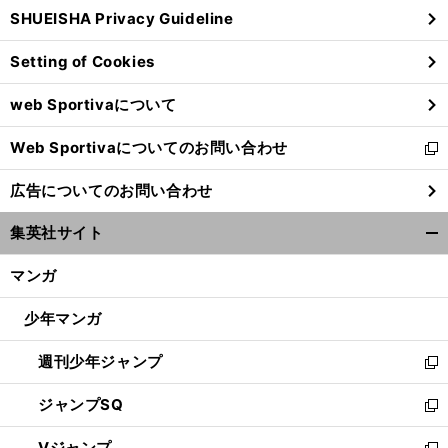
ウ
SHUEISHA Privacy Guideline
ィ
ン
Setting of Cookies
ド
ウ
web Sportivaについて
で
開
Web Sportivaについてのお問い合わせ
く
新
し
広告についてのお問い合わせ
い
ウ
集英社サイト
ィ
開
ン
く/
マンガ
ド
閉
ウ
じ
少年マンガ
で
る
開
週刊少年ジャンプ
く
新
し
ジャンプSQ
い
新
ウ
し
Vジャンプ