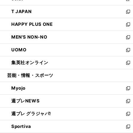
新
開
ウ
ン
ウ
し
T JAPAN
く
で
ド
ィ
い
新
開
ウ
ン
ウ
し
HAPPY PLUS ONE
く
で
ド
ィ
い
新
開
ウ
ン
ウ
し
MEN'S NON-NO
く
で
ド
ィ
い
新
開
ウ
ン
ウ
し
UOMO
く
で
ド
ィ
い
新
開
ウ
ン
ウ
し
集英社オンライン
く
で
ド
ィ
い
新
開
ウ
ン
ウ
し
芸能・情報・スポーツ
く
で
ド
ィ
い
開
ウ
ン
ウ
Myojo
く
で
ド
ィ
新
開
ウ
ン
し
週プレNEWS
く
で
ド
い
新
開
ウ
ウ
し
週プレ グラジャパ!
く
で
ィ
い
新
開
ン
ウ
し
Sportiva
く
ド
ィ
い
新