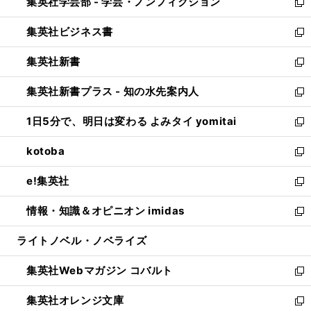
集英社学芸部 - 学芸・ノンフィクション
く
で
ド
ィ
新
開
ウ
ン
し
集英社ビジネス書
く
で
ド
い
新
開
ウ
ウ
し
集英社新書
く
で
ィ
い
新
開
ン
ウ
し
集英社新書プラス - 知の水先案内人
く
ド
ィ
い
新
ウ
ン
ウ
し
1日5分で、明日は変わる よみタイ yomitai
で
ド
ィ
い
新
開
ウ
ン
ウ
し
kotoba
く
で
ド
ィ
い
新
開
ウ
ン
ウ
し
e!集英社
く
で
ド
ィ
い
新
開
ウ
ン
ウ
し
情報・知識＆オピニオン imidas
く
で
ド
ィ
い
新
開
ウ
ン
ウ
し
ライトノベル・ノベライズ
く
で
ド
ィ
い
開
ウ
ン
ウ
集英社Webマガジン コバルト
く
で
ド
ィ
新
開
ウ
ン
し
集英社オレンジ文庫
く
で
ド
い
新