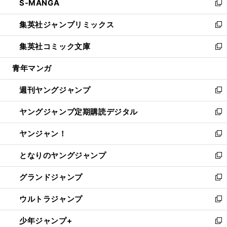
S-MANGA
く
で
ド
ィ
い
新
開
ウ
ン
ウ
し
集英社ジャンプリミックス
く
で
ド
ィ
い
新
開
ウ
ン
ウ
し
集英社コミック文庫
く
で
ド
ィ
い
新
開
ウ
ン
ウ
し
青年マンガ
く
で
ド
ィ
い
開
ウ
ン
ウ
週刊ヤングジャンプ
く
で
ド
ィ
新
開
ウ
ン
し
ヤングジャンプ定期購読デジタル
く
で
ド
い
新
開
ウ
ウ
し
ヤンジャン！
く
で
ィ
い
新
開
ン
ウ
し
となりのヤングジャンプ
く
ド
ィ
い
新
ウ
ン
ウ
し
グランドジャンプ
で
ド
ィ
い
新
開
ウ
ン
ウ
し
ウルトラジャンプ
く
で
ド
ィ
い
新
開
ウ
ン
ウ
し
少年ジャンプ+
く
で
ド
ィ
い
新