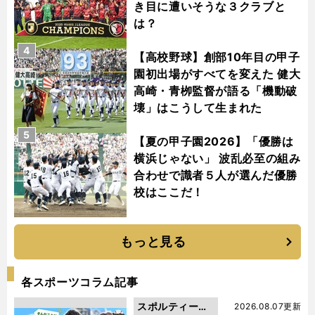
き目に遭いそうな３クラブと
は？
4
【高校野球】創部10年目の甲子
園初出場がすべてを変えた 健大
高崎・青栁監督が語る「機動破
壊」はこうして生まれた
5
【夏の甲子園2026】「優勝は
横浜じゃない」 波乱必至の組み
合わせで識者５人が選んだ優勝
校はここだ！
もっと見る
各スポーツコラム記事
スポルティーバ
2026.08.07更新