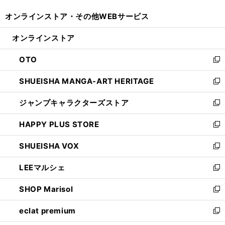
開
ウ
ウ
し
オンラインストア・
その他WEBサービス
く
で
ィ
い
開
ン
ウ
オンラインストア
く
ド
ィ
ウ
ン
OTO
で
ド
新
開
ウ
し
SHUEISHA MANGA-ART HERITAGE
く
で
い
新
開
ウ
し
ジャンプキャラクターズストア
く
ィ
い
新
ン
ウ
し
HAPPY PLUS STORE
ド
ィ
い
新
ウ
ン
ウ
し
SHUEISHA VOX
で
ド
ィ
い
新
開
ウ
ン
ウ
し
LEEマルシェ
く
で
ド
ィ
い
新
開
ウ
ン
ウ
し
SHOP Marisol
く
で
ド
ィ
い
新
開
ウ
ン
ウ
し
eclat premium
く
で
ド
ィ
い
新
開
ウ
ン
ウ
し