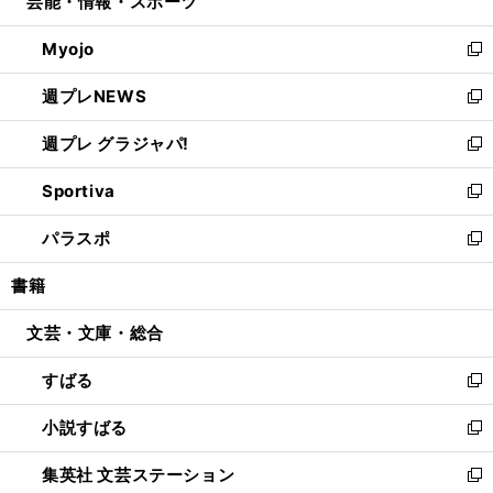
芸能・情報・スポーツ
く
で
ド
ィ
い
開
ウ
ン
ウ
Myojo
く
で
ド
ィ
新
開
ウ
ン
し
週プレNEWS
く
で
ド
い
新
開
ウ
ウ
し
週プレ グラジャパ!
く
で
ィ
い
新
開
ン
ウ
し
Sportiva
く
ド
ィ
い
新
ウ
ン
ウ
し
パラスポ
で
ド
ィ
い
新
開
ウ
ン
ウ
し
書籍
く
で
ド
ィ
い
開
ウ
ン
ウ
文芸・文庫・総合
く
で
ド
ィ
開
ウ
ン
すばる
く
で
ド
新
開
ウ
し
小説すばる
く
で
い
新
開
ウ
し
集英社 文芸ステーション
く
ィ
い
新