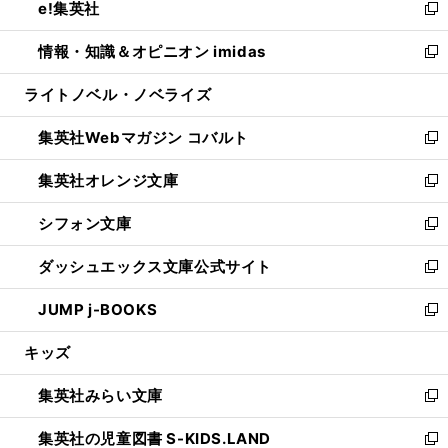
e!集英社
く
で
ド
ィ
い
新
開
ウ
ン
ウ
し
情報・知識＆オピニオン imidas
く
で
ド
ィ
い
新
開
ウ
ン
ウ
し
ライトノベル・ノベライズ
く
で
ド
ィ
い
開
ウ
ン
ウ
集英社Webマガジン コバルト
く
で
ド
ィ
新
開
ウ
ン
し
集英社オレンジ文庫
く
で
ド
い
新
開
ウ
ウ
し
シフォン文庫
く
で
ィ
い
新
開
ン
ウ
し
ダッシュエックス文庫公式サイト
く
ド
ィ
い
新
ウ
ン
ウ
し
JUMP j-BOOKS
で
ド
ィ
い
新
開
ウ
ン
ウ
し
キッズ
く
で
ド
ィ
い
開
ウ
ン
ウ
集英社みらい文庫
く
で
ド
ィ
新
開
ウ
ン
し
集英社の児童図書 S-KIDS.LAND
く
で
ド
い
新