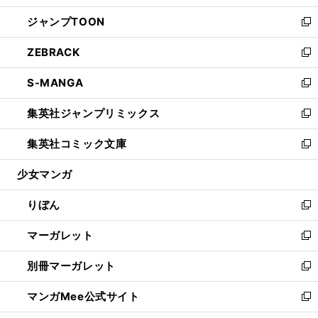
開
ウ
ン
ウ
し
ジャンプTOON
く
で
ド
ィ
い
新
開
ウ
ン
ウ
し
ZEBRACK
く
で
ド
ィ
い
新
開
ウ
ン
ウ
し
S-MANGA
く
で
ド
ィ
い
新
開
ウ
ン
ウ
し
集英社ジャンプリミックス
く
で
ド
ィ
い
新
開
ウ
ン
ウ
し
集英社コミック文庫
く
で
ド
ィ
い
新
開
ウ
ン
ウ
し
少女マンガ
く
で
ド
ィ
い
開
ウ
ン
ウ
りぼん
く
で
ド
ィ
新
開
ウ
ン
し
マーガレット
く
で
ド
い
新
開
ウ
ウ
し
別冊マーガレット
く
で
ィ
い
新
開
ン
ウ
し
マンガMee公式サイト
く
ド
ィ
い
新
ウ
ン
ウ
し