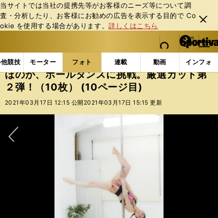
当サイトでは当社の提携先等がお客様のニーズ等について調
査・分析したり、お客様にお勧めの広告を表⽰する⽬的で Co
閉じ
okie を使⽤する場合があります。
詳しくはこちら
る
マイペ
web Sportiva (webスポルティーバ)
検索
メニュ
we
ー
フォトギャラリー
スポーツビーナスギャラリー
ほの
b
ジ
の他競技
モーター
フォト
連載
動画
インフォ
ス
ほのか、ポールダンスに挑戦。厳選カット第
ポ
２弾！（10枚） (10ページ目)
ル
テ
2021年03月17日 12:15 公開
2021年03月17日 15:15 更新
ィ
ー
バ
次へ