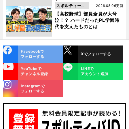
スポルティーバ
2026.08.06更新
動画
【高校野球】部員全員が大号
泣！？ ハードだったPL学園時
代を支えたものとは
cebo
X
Facebookで
Xでフォローする
ok
フォローする
uTube
LINE
YouTubeで
LINEで
チャンネル登録
アカウント追加
stagra
Instagramで
m
フォローする