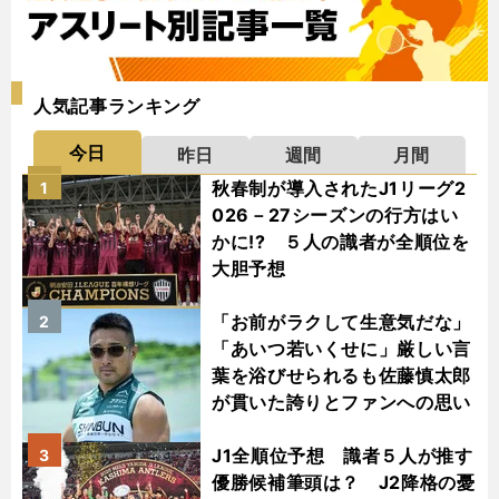
人気記事ランキング
今日
昨日
週間
月間
秋春制が導入されたJ1リーグ2
1
026－27シーズンの行方はい
かに!? ５人の識者が全順位を
大胆予想
「お前がラクして生意気だな」
2
「あいつ若いくせに」厳しい言
葉を浴びせられるも佐藤慎太郎
が貫いた誇りとファンへの思い
J1全順位予想 識者５人が推す
3
優勝候補筆頭は？ J2降格の憂