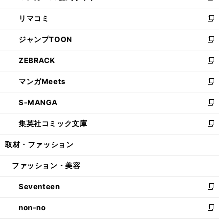
ウ
ン
ウ
し
リマコミ
で
ド
ィ
い
新
開
ウ
ン
ウ
し
ジャンプTOON
く
で
ド
ィ
い
新
開
ウ
ン
ウ
し
ZEBRACK
く
で
ド
ィ
い
新
開
ウ
ン
ウ
し
マンガMeets
く
で
ド
ィ
い
新
開
ウ
ン
ウ
し
S-MANGA
く
で
ド
ィ
い
新
開
ウ
ン
ウ
し
集英社コミック文庫
く
で
ド
ィ
い
新
開
ウ
ン
ウ
し
取材・ファッション
く
で
ド
ィ
い
開
ウ
ン
ウ
ファッション・美容
く
で
ド
ィ
開
ウ
ン
Seventeen
く
で
ド
新
開
ウ
し
non-no
く
で
い
新
開