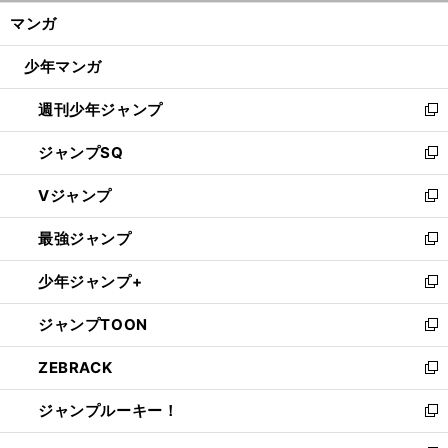
ン
く/
マンガ
ド
閉
ウ
じ
少年マンガ
で
る
開
週刊少年ジャンプ
く
新
し
ジャンプSQ
い
新
ウ
し
Vジャンプ
ィ
い
新
ン
ウ
し
最強ジャンプ
ド
ィ
い
新
ウ
ン
ウ
し
少年ジャンプ+
で
ド
ィ
い
新
開
ウ
ン
ウ
し
ジャンプTOON
く
で
ド
ィ
い
新
開
ウ
ン
ウ
し
ZEBRACK
く
で
ド
ィ
い
新
開
ウ
ン
ウ
し
ジャンプルーキー！
く
で
ド
ィ
い
新
開
ウ
ン
ウ
し