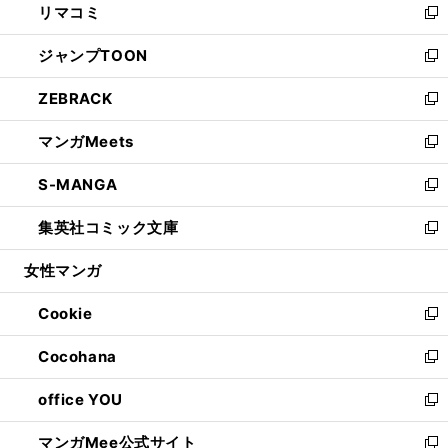
リマコミ
で
ド
ィ
い
新
開
ウ
ン
ウ
し
ジャンプTOON
く
で
ド
ィ
い
新
開
ウ
ン
ウ
し
ZEBRACK
く
で
ド
ィ
い
新
開
ウ
ン
ウ
し
マンガMeets
く
で
ド
ィ
い
新
開
ウ
ン
ウ
し
S-MANGA
く
で
ド
ィ
い
新
開
ウ
ン
ウ
し
集英社コミック文庫
く
で
ド
ィ
い
新
開
ウ
ン
ウ
し
女性マンガ
く
で
ド
ィ
い
開
ウ
ン
ウ
Cookie
く
で
ド
ィ
新
開
ウ
ン
し
Cocohana
く
で
ド
い
新
開
ウ
ウ
し
office YOU
く
で
ィ
い
新
開
ン
ウ
し
マンガMee公式サイト
く
ド
ィ
い
新