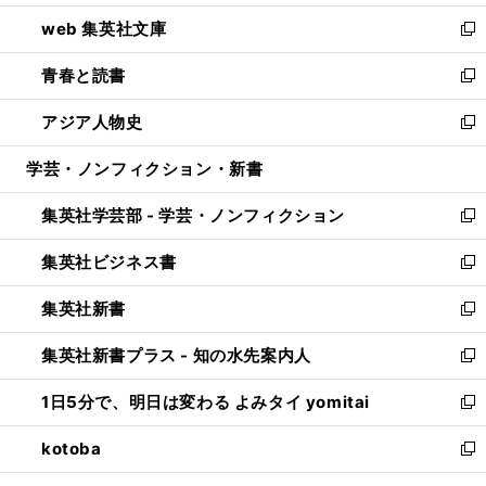
ン
ウ
し
web 集英社文庫
ド
ィ
い
新
ウ
ン
ウ
し
青春と読書
で
ド
ィ
い
新
開
ウ
ン
ウ
し
アジア人物史
く
で
ド
ィ
い
新
開
ウ
ン
ウ
し
学芸・ノンフィクション・新書
く
で
ド
ィ
い
開
ウ
ン
ウ
集英社学芸部 - 学芸・ノンフィクション
く
で
ド
ィ
新
開
ウ
ン
し
集英社ビジネス書
く
で
ド
い
新
開
ウ
ウ
し
集英社新書
く
で
ィ
い
新
開
ン
ウ
し
集英社新書プラス - 知の水先案内人
く
ド
ィ
い
新
ウ
ン
ウ
し
1日5分で、明日は変わる よみタイ yomitai
で
ド
ィ
い
新
開
ウ
ン
ウ
し
kotoba
く
で
ド
ィ
い
新
開
ウ
ン
ウ
し