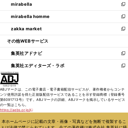
mirabella
く
で
ド
ィ
い
新
開
ウ
ン
ウ
し
mirabella homme
く
で
ド
ィ
い
新
開
ウ
ン
ウ
し
zakka market
く
で
ド
ィ
い
新
開
ウ
ン
ウ
し
その他WEBサービス
く
で
ド
ィ
い
開
ウ
ン
ウ
集英社アドナビ
く
で
ド
ィ
新
開
ウ
ン
し
集英社エディターズ・ラボ
く
で
ド
い
新
開
ウ
ウ
し
く
で
ィ
い
開
ン
ウ
ABJマークは、この電子書店・電子書籍配信サービスが、著作権者からコンテ
く
ド
ィ
ンツ使用許諾を得た正規版配信サービスであることを示す登録商標（登録番号
ウ
ン
第6091713号）です。ABJマークの詳細、ABJマークを掲示しているサービス
で
ド
の一覧はこちら。
開
ウ
https://aebs.or.jp/
新
く
で
し
い
開
本ホームページに記載の文章・画像・写真などを無断で複製するこ
ウ
く
とは法律で禁じられています。全ての著作権は株式会社 集英社に帰