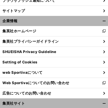
ブラウザプッシュ通知について
サイトマップ
企業情報
開
く/
集英社ホームページ
新
閉
し
じ
集英社プライバシーガイドライン
い
る
ウ
SHUEISHA Privacy Guideline
ィ
ン
Setting of Cookies
ド
ウ
web Sportivaについて
で
開
Web Sportivaについてのお問い合わせ
く
新
し
広告についてのお問い合わせ
い
ウ
集英社サイト
ィ
開