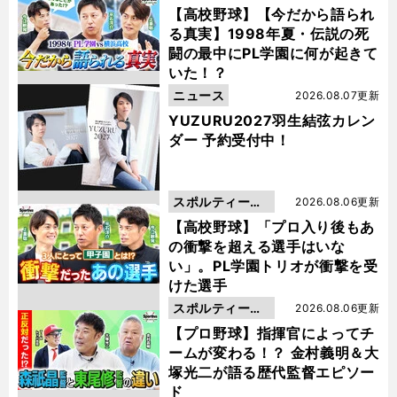
動画
【高校野球】【今だから語られ
る真実】1998年夏・伝説の死
闘の最中にPL学園に何が起きて
いた！？
ニュース
2026.08.07更新
YUZURU2027羽生結弦カレン
ダー 予約受付中！
スポルティーバ
2026.08.06更新
動画
【高校野球】「プロ入り後もあ
の衝撃を超える選手はいな
い」。PL学園トリオが衝撃を受
けた選手
スポルティーバ
2026.08.06更新
動画
【プロ野球】指揮官によってチ
ームが変わる！？ 金村義明＆大
塚光二が語る歴代監督エピソー
ド