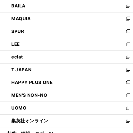
ウ
し
BAILA
く
ィ
い
新
ン
ウ
し
MAQUIA
ド
ィ
い
新
ウ
ン
ウ
し
SPUR
で
ド
ィ
い
新
開
ウ
ン
ウ
し
LEE
く
で
ド
ィ
い
新
開
ウ
ン
ウ
し
eclat
く
で
ド
ィ
い
新
開
ウ
ン
ウ
し
T JAPAN
く
で
ド
ィ
い
新
開
ウ
ン
ウ
し
HAPPY PLUS ONE
く
で
ド
ィ
い
新
開
ウ
ン
ウ
し
MEN'S NON-NO
く
で
ド
ィ
い
新
開
ウ
ン
ウ
し
UOMO
く
で
ド
ィ
い
新
開
ウ
ン
ウ
し
集英社オンライン
く
で
ド
ィ
い
新
開
ウ
ン
ウ
し