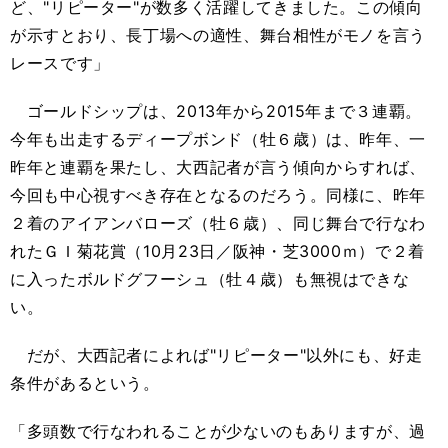
ど、"リピーター"が数多く活躍してきました。この傾向
が示すとおり、長丁場への適性、舞台相性がモノを言う
レースです」
ゴールドシップは、2013年から2015年まで３連覇。
今年も出走するディープボンド（牡６歳）は、昨年、一
昨年と連覇を果たし、大西記者が言う傾向からすれば、
今回も中心視すべき存在となるのだろう。同様に、昨年
２着のアイアンバローズ（牡６歳）、同じ舞台で行なわ
れたＧＩ菊花賞（10月23日／阪神・芝3000ｍ）で２着
に入ったボルドグフーシュ（牡４歳）も無視はできな
い。
だが、大西記者によれば"リピーター"以外にも、好走
条件があるという。
「多頭数で行なわれることが少ないのもありますが、過