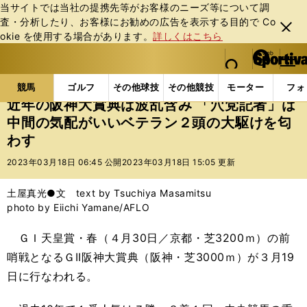
当サイトでは当社の提携先等がお客様のニーズ等について調
査・分析したり、お客様にお勧めの広告を表⽰する⽬的で Co
閉じ
okie を使⽤する場合があります。
詳しくはこちら
る
マイペ
web Sportiva (webスポルティーバ)
検索
メニュ
we
ー
競馬の記事一覧
競馬
近年の阪神大賞典は波乱含み 
b
ジ
競馬
ゴルフ
その他球技
その他競技
モーター
フォ
ス
近年の阪神大賞典は波乱含み 「穴党記者」は
ポ
中間の気配がいいベテラン２頭の大駆けを匂
ル
わす
テ
ィ
2023年03月18日 06:45 公開
2023年03月18日 15:05 更新
ー
バ
土屋真光●文 text by Tsuchiya Masamitsu
photo by Eiichi Yamane/AFLO
ＧＩ天皇賞・春（４月30日／京都・芝3200ｍ）の前
哨戦となるＧII阪神大賞典（阪神・芝3000ｍ）が３月19
日に行なわれる。