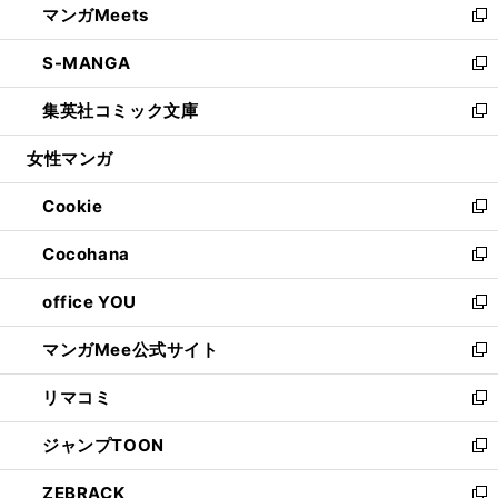
マンガMeets
く
で
ド
ィ
い
新
開
ウ
ン
ウ
し
S-MANGA
く
で
ド
ィ
い
新
開
ウ
ン
ウ
し
集英社コミック文庫
く
で
ド
ィ
い
新
開
ウ
ン
ウ
し
女性マンガ
く
で
ド
ィ
い
開
ウ
ン
ウ
Cookie
く
で
ド
ィ
新
開
ウ
ン
し
Cocohana
く
で
ド
い
新
開
ウ
ウ
し
office YOU
く
で
ィ
い
新
開
ン
ウ
し
マンガMee公式サイト
く
ド
ィ
い
新
ウ
ン
ウ
し
リマコミ
で
ド
ィ
い
新
開
ウ
ン
ウ
し
ジャンプTOON
く
で
ド
ィ
い
新
開
ウ
ン
ウ
し
ZEBRACK
く
で
ド
ィ
い
新