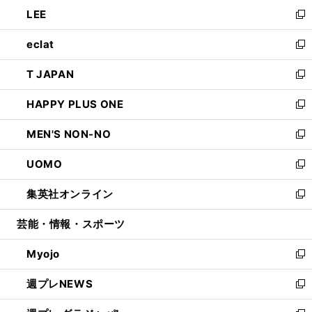
ン
ウ
し
LEE
く
で
ド
ィ
い
新
開
ウ
ン
ウ
し
eclat
く
で
ド
ィ
い
新
開
ウ
ン
ウ
し
T JAPAN
く
で
ド
ィ
い
新
開
ウ
ン
ウ
し
HAPPY PLUS ONE
く
で
ド
ィ
い
新
開
ウ
ン
ウ
し
MEN'S NON-NO
く
で
ド
ィ
い
新
開
ウ
ン
ウ
し
UOMO
く
で
ド
ィ
い
新
開
ウ
ン
ウ
し
集英社オンライン
く
で
ド
ィ
い
新
開
ウ
ン
ウ
し
芸能・情報・スポーツ
く
で
ド
ィ
い
開
ウ
ン
ウ
Myojo
く
で
ド
ィ
新
開
ウ
ン
し
週プレNEWS
く
で
ド
い
新
開
ウ
ウ
し