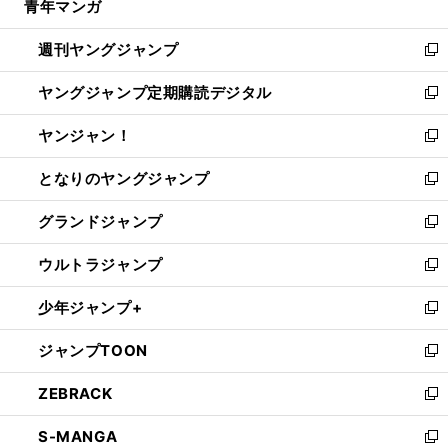
青年マンガ
く
で
ド
ィ
い
開
ウ
ン
ウ
週刊ヤングジャンプ
く
で
ド
ィ
新
開
ウ
ン
し
ヤングジャンプ定期購読デジタル
く
で
ド
い
新
開
ウ
ウ
し
ヤンジャン！
く
で
ィ
い
新
開
ン
ウ
し
となりのヤングジャンプ
く
ド
ィ
い
新
ウ
ン
ウ
し
グランドジャンプ
で
ド
ィ
い
新
開
ウ
ン
ウ
し
ウルトラジャンプ
く
で
ド
ィ
い
新
開
ウ
ン
ウ
し
少年ジャンプ+
く
で
ド
ィ
い
新
開
ウ
ン
ウ
し
ジャンプTOON
く
で
ド
ィ
い
新
開
ウ
ン
ウ
し
ZEBRACK
く
で
ド
ィ
い
新
開
ウ
ン
ウ
し
S-MANGA
く
で
ド
ィ
い
新