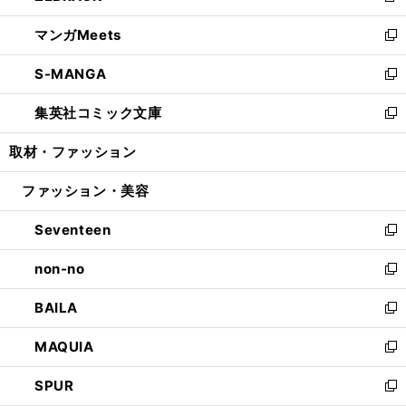
開
ウ
ン
ウ
し
マンガMeets
く
で
ド
ィ
い
新
開
ウ
ン
ウ
し
S-MANGA
く
で
ド
ィ
い
新
開
ウ
ン
ウ
し
集英社コミック文庫
く
で
ド
ィ
い
新
開
ウ
ン
ウ
し
取材・ファッション
く
で
ド
ィ
い
開
ウ
ン
ウ
ファッション・美容
く
で
ド
ィ
開
ウ
ン
Seventeen
く
で
ド
新
開
ウ
し
non-no
く
で
い
新
開
ウ
し
BAILA
く
ィ
い
新
ン
ウ
し
MAQUIA
ド
ィ
い
新
ウ
ン
ウ
し
SPUR
で
ド
ィ
い
新
開
ウ