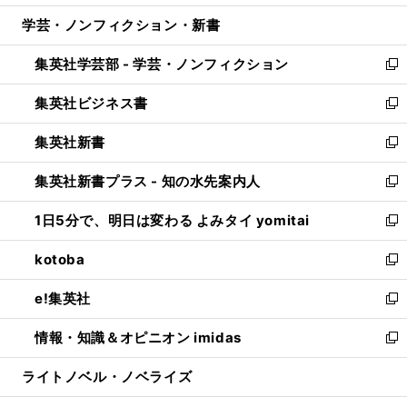
開
ウ
ン
ウ
し
学芸・ノンフィクション・新書
く
で
ド
ィ
い
開
ウ
ン
ウ
集英社学芸部 - 学芸・ノンフィクション
く
で
ド
ィ
新
開
ウ
ン
し
集英社ビジネス書
く
で
ド
い
新
開
ウ
ウ
し
集英社新書
く
で
ィ
い
新
開
ン
ウ
し
集英社新書プラス - 知の水先案内人
く
ド
ィ
い
新
ウ
ン
ウ
し
1日5分で、明日は変わる よみタイ yomitai
で
ド
ィ
い
新
開
ウ
ン
ウ
し
kotoba
く
で
ド
ィ
い
新
開
ウ
ン
ウ
し
e!集英社
く
で
ド
ィ
い
新
開
ウ
ン
ウ
し
情報・知識＆オピニオン imidas
く
で
ド
ィ
い
新
開
ウ
ン
ウ
し
ライトノベル・ノベライズ
く
で
ド
ィ
い
開
ウ
ン
ウ