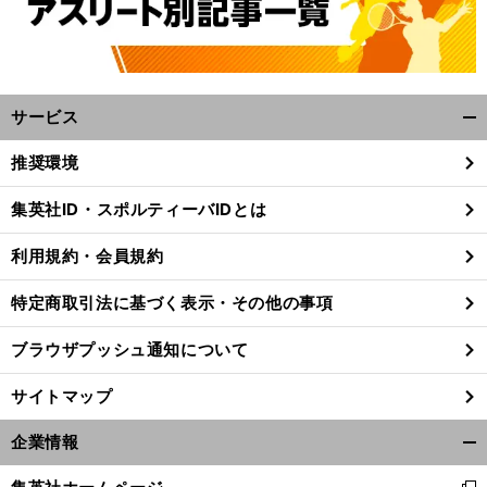
サービス
開
く/
推奨環境
閉
じ
集英社ID・スポルティーバIDとは
阪
・
」
前
る
へ
3000
利用規約・会員規約
特定商取引法に基づく表示・その他の事項
ブラウザプッシュ通知について
サイトマップ
企業情報
開
く/