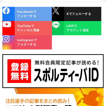
cebo
X
Facebookで
Xでフォローする
ok
フォローする
uTube
LINE
YouTubeで
LINEで
チャンネル登録
アカウント追加
stagra
Instagramで
m
フォローする