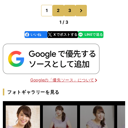
８歳）です。３年前の覇者で、一昨年の２着馬。昨
年も５着と健闘しています。 今年８歳となります
次
1
2
3
のページへ
が、３走前のＧ
1 / 3
いいね
Xでポストする
LINEで送る
line
faceboo
x
k
Googleの「優先ソース」について
フォトギャラリーを見る