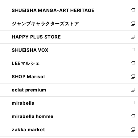
開
ウ
し
SHUEISHA MANGA-ART HERITAGE
く
で
い
新
開
ウ
し
ジャンプキャラクターズストア
く
ィ
い
新
ン
ウ
し
HAPPY PLUS STORE
ド
ィ
い
新
ウ
ン
ウ
し
SHUEISHA VOX
で
ド
ィ
い
新
開
ウ
ン
ウ
し
LEEマルシェ
く
で
ド
ィ
い
新
開
ウ
ン
ウ
し
SHOP Marisol
く
で
ド
ィ
い
新
開
ウ
ン
ウ
し
eclat premium
く
で
ド
ィ
い
新
開
ウ
ン
ウ
し
mirabella
く
で
ド
ィ
い
新
開
ウ
ン
ウ
し
mirabella homme
く
で
ド
ィ
い
新
開
ウ
ン
ウ
し
zakka market
く
で
ド
ィ
い
新
開
ウ
ン
ウ
し