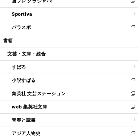
週プレ グラジャパ!
く
で
ィ
い
新
開
ン
ウ
し
Sportiva
く
ド
ィ
い
新
ウ
ン
ウ
し
パラスポ
で
ド
ィ
い
新
開
ウ
ン
ウ
し
書籍
く
で
ド
ィ
い
開
ウ
ン
ウ
文芸・文庫・総合
く
で
ド
ィ
開
ウ
ン
すばる
く
で
ド
新
開
ウ
し
小説すばる
く
で
い
新
開
ウ
し
集英社 文芸ステーション
く
ィ
い
新
ン
ウ
し
web 集英社文庫
ド
ィ
い
新
ウ
ン
ウ
し
青春と読書
で
ド
ィ
い
新
開
ウ
ン
ウ
し
アジア人物史
く
で
ド
ィ
い
新