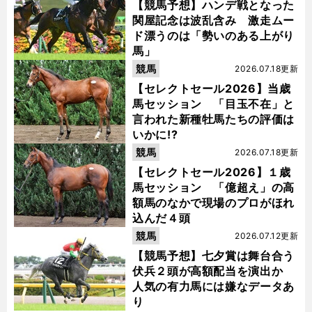
【競馬予想】ハンデ戦となった
関屋記念は波乱含み 激走ムー
ド漂うのは「勢いのある上がり
馬」
競馬
2026.07.18更新
【セレクトセール2026】当歳
馬セッション 「目玉不在」と
言われた新種牡馬たちの評価は
いかに!?
競馬
2026.07.18更新
【セレクトセール2026】１歳
馬セッション 「億超え」の高
額馬のなかで現場のプロがほれ
込んだ４頭
競馬
2026.07.12更新
【競馬予想】七夕賞は舞台合う
伏兵２頭が高額配当を演出か
人気の有力馬には嫌なデータあ
り