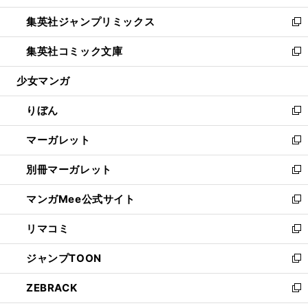
開
ウ
ン
ウ
し
集英社ジャンプリミックス
く
で
ド
ィ
い
新
開
ウ
ン
ウ
し
集英社コミック文庫
く
で
ド
ィ
い
新
開
ウ
ン
ウ
し
少女マンガ
く
で
ド
ィ
い
開
ウ
ン
ウ
りぼん
く
で
ド
ィ
新
開
ウ
ン
し
マーガレット
く
で
ド
い
新
開
ウ
ウ
し
別冊マーガレット
く
で
ィ
い
新
開
ン
ウ
し
マンガMee公式サイト
く
ド
ィ
い
新
ウ
ン
ウ
し
リマコミ
で
ド
ィ
い
新
開
ウ
ン
ウ
し
ジャンプTOON
く
で
ド
ィ
い
新
開
ウ
ン
ウ
し
ZEBRACK
く
で
ド
ィ
い
新
開
ウ
ン
ウ
し