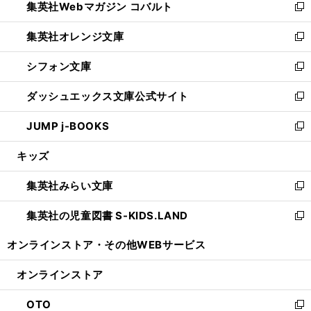
集英社Webマガジン コバルト
く
で
ド
ィ
新
開
ウ
ン
し
集英社オレンジ文庫
く
で
ド
い
新
開
ウ
ウ
し
シフォン文庫
く
で
ィ
い
新
開
ン
ウ
し
ダッシュエックス文庫公式サイト
く
ド
ィ
い
新
ウ
ン
ウ
し
JUMP j-BOOKS
で
ド
ィ
い
新
開
ウ
ン
ウ
し
キッズ
く
で
ド
ィ
い
開
ウ
ン
ウ
集英社みらい文庫
く
で
ド
ィ
新
開
ウ
ン
し
集英社の児童図書 S-KIDS.LAND
く
で
ド
い
新
開
ウ
ウ
し
オンラインストア・
その他WEBサービス
く
で
ィ
い
開
ン
ウ
オンラインストア
く
ド
ィ
ウ
ン
OTO
で
ド
新