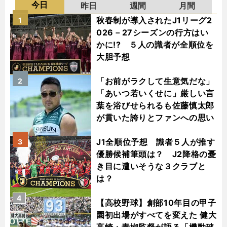
今日
昨日
週間
月間
秋春制が導入されたJ1リーグ2
1
026－27シーズンの行方はい
かに!? ５人の識者が全順位を
大胆予想
「お前がラクして生意気だな」
2
「あいつ若いくせに」厳しい言
葉を浴びせられるも佐藤慎太郎
が貫いた誇りとファンへの思い
J1全順位予想 識者５人が推す
3
優勝候補筆頭は？ J2降格の憂
き目に遭いそうな３クラブと
は？
4
【高校野球】創部10年目の甲子
園初出場がすべてを変えた 健大