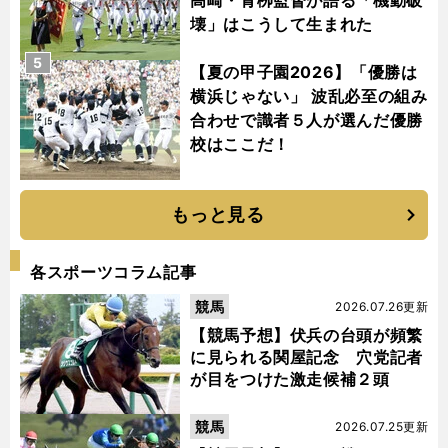
高崎・青栁監督が語る「機動破
壊」はこうして生まれた
5
【夏の甲子園2026】「優勝は
横浜じゃない」 波乱必至の組み
合わせで識者５人が選んだ優勝
校はここだ！
もっと見る
各スポーツコラム記事
競馬
2026.07.26更新
【競馬予想】伏兵の台頭が頻繁
に見られる関屋記念 穴党記者
が目をつけた激走候補２頭
競馬
2026.07.25更新