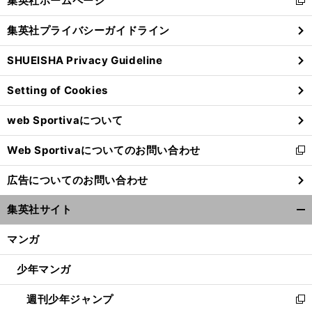
集英社ホームページ
新
閉
し
じ
集英社プライバシーガイドライン
い
る
ウ
SHUEISHA Privacy Guideline
ィ
ン
Setting of Cookies
ド
ウ
web Sportivaについて
で
開
Web Sportivaについてのお問い合わせ
く
新
し
広告についてのお問い合わせ
い
ウ
集英社サイト
ィ
開
ン
く/
マンガ
ド
閉
ウ
じ
少年マンガ
で
る
開
週刊少年ジャンプ
く
新