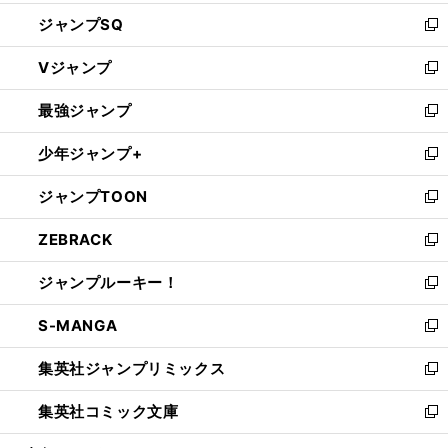
し
ジャンプSQ
い
新
ウ
し
Vジャンプ
ィ
い
新
ン
ウ
し
最強ジャンプ
ド
ィ
い
新
ウ
ン
ウ
し
少年ジャンプ+
で
ド
ィ
い
新
開
ウ
ン
ウ
し
ジャンプTOON
く
で
ド
ィ
い
新
開
ウ
ン
ウ
し
ZEBRACK
く
で
ド
ィ
い
新
開
ウ
ン
ウ
し
ジャンプルーキー！
く
で
ド
ィ
い
新
開
ウ
ン
ウ
し
S-MANGA
く
で
ド
ィ
い
新
開
ウ
ン
ウ
し
集英社ジャンプリミックス
く
で
ド
ィ
い
新
開
ウ
ン
ウ
し
集英社コミック文庫
く
で
ド
ィ
い
新
開
ウ
ン
ウ
し