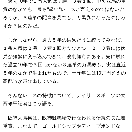
過去10年で１番人気は７勝、３着１回。中央競馬の重
賞のなかでも、最も"堅い"レースと言えるのではないだ
ろうか。３連単の配当を見ても、万馬券になったのはわ
ずか３回のみだ。
しかしながら、過去５年の結果だけに絞ってみれば、
１番人気は２勝、３着１回と今ひとつ。２、３着には伏
兵が頻繁に突っ込んできて、波乱傾向にある。先に触れ
た過去10年で３回しかない３連単の万馬券も、実は直近
５年のなかで生まれたもので、一昨年には10万円超えの
高配当が飛び出している。
そんなレースの特徴について、デイリースポーツの大
西修平記者はこう語る。
「阪神大賞典は、阪神競馬場で行なわれる伝統の長距離
重賞。これまで、ゴールドシップやディープボンドな