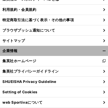
る
利用規約・会員規約
特定商取引法に基づく表示・その他の事項
穴
」
前
へ
ブラウザプッシュ通知について
サイトマップ
企業情報
開
く/
集英社ホームページ
新
閉
し
じ
集英社プライバシーガイドライン
い
る
ウ
SHUEISHA Privacy Guideline
ィ
ン
Setting of Cookies
ド
ウ
web Sportivaについて
で
開