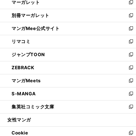
マーガレット
く
で
ド
い
新
開
ウ
ウ
し
別冊マーガレット
く
で
ィ
い
新
開
ン
ウ
し
マンガMee公式サイト
く
ド
ィ
い
新
ウ
ン
ウ
し
リマコミ
で
ド
ィ
い
新
開
ウ
ン
ウ
し
ジャンプTOON
く
で
ド
ィ
い
新
開
ウ
ン
ウ
し
ZEBRACK
く
で
ド
ィ
い
新
開
ウ
ン
ウ
し
マンガMeets
く
で
ド
ィ
い
新
開
ウ
ン
ウ
し
S-MANGA
く
で
ド
ィ
い
新
開
ウ
ン
ウ
し
集英社コミック文庫
く
で
ド
ィ
い
新
開
ウ
ン
ウ
し
女性マンガ
く
で
ド
ィ
い
開
ウ
ン
ウ
Cookie
く
で
ド
ィ
新