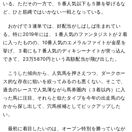
いる。ただその一方で、５番人気以下も５勝を挙げるな
ど、ひと筋縄ではいかない一戦となっている。
おかげで３連単では、好配当がしばしば生まれてい
る。特に2019年には、１番人気のファンタジストが２着
に入ったものの、10番人気のエメラルファイトが金星を
挙げ、３着にも７番人気のディキシーナイトが突っ込ん
できて、23万5870円という高額配当が飛び出した。
こうした傾向から、人気馬を押さえつつ、ダークホー
ス的な存在に狙いを絞ってみるのも悪くない。そこで、
過去のレースで人気薄ながら馬券圏内（３着以内）に入
った馬に注目。それらと似たタイプを今年の出走馬のな
かから探し出して、穴馬候補としてピックアップした
い。
最初に着目したいのは、オープン特別を勝っていなが