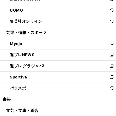
新
開
ウ
ン
ウ
し
UOMO
く
で
ド
ィ
い
新
開
ウ
ン
ウ
し
集英社オンライン
く
で
ド
ィ
い
新
開
ウ
ン
ウ
し
芸能・情報・スポーツ
く
で
ド
ィ
い
開
ウ
ン
ウ
Myojo
く
で
ド
ィ
新
開
ウ
ン
し
週プレNEWS
く
で
ド
い
新
開
ウ
ウ
し
週プレ グラジャパ!
く
で
ィ
い
新
開
ン
ウ
し
Sportiva
く
ド
ィ
い
新
ウ
ン
ウ
し
パラスポ
で
ド
ィ
い
新
開
ウ
ン
ウ
し
書籍
く
で
ド
ィ
い
開
ウ
ン
ウ
文芸・文庫・総合
く
で
ド
ィ
開