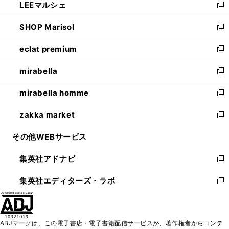
LEEマルシェ
く
で
ド
ィ
い
新
開
ウ
ン
ウ
し
SHOP Marisol
く
で
ド
ィ
い
新
開
ウ
ン
ウ
し
eclat premium
く
で
ド
ィ
い
新
開
ウ
ン
ウ
し
mirabella
く
で
ド
ィ
い
新
開
ウ
ン
ウ
し
mirabella homme
く
で
ド
ィ
い
新
開
ウ
ン
ウ
し
zakka market
く
で
ド
ィ
い
新
開
ウ
ン
ウ
し
その他WEBサービス
く
で
ド
ィ
い
開
ウ
ン
ウ
集英社アドナビ
く
で
ド
ィ
新
開
ウ
ン
し
集英社エディターズ・ラボ
く
で
ド
い
新
開
ウ
ウ
し
く
で
ィ
い
開
ン
ウ
ABJマークは、この電子書店・電子書籍配信サービスが、著作権者からコンテ
く
ド
ィ