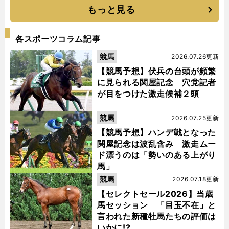
もっと見る
各スポーツコラム記事
競馬
2026.07.26更新
【競馬予想】伏兵の台頭が頻繁
に見られる関屋記念 穴党記者
が目をつけた激走候補２頭
競馬
2026.07.25更新
【競馬予想】ハンデ戦となった
関屋記念は波乱含み 激走ムー
ド漂うのは「勢いのある上がり
馬」
競馬
2026.07.18更新
【セレクトセール2026】当歳
馬セッション 「目玉不在」と
言われた新種牡馬たちの評価は
いかに!?