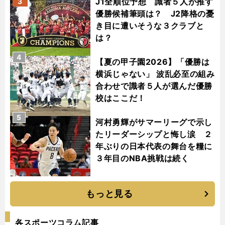
J1全順位予想 識者５人が推す
3
優勝候補筆頭は？ J2降格の憂
き目に遭いそうな３クラブと
は？
4
【夏の甲子園2026】「優勝は
横浜じゃない」 波乱必至の組み
合わせで識者５人が選んだ優勝
校はここだ！
5
河村勇輝がサマーリーグで示し
たリーダーシップと悔し涙 ２
年ぶりの日本代表の舞台を糧に
３年目のNBA挑戦は続く
もっと見る
各スポーツコラム記事