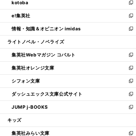
kotoba
く
で
ド
ィ
い
新
開
ウ
ン
ウ
し
e!集英社
く
で
ド
ィ
い
新
開
ウ
ン
ウ
し
情報・知識＆オピニオン imidas
く
で
ド
ィ
い
新
開
ウ
ン
ウ
し
ライトノベル・ノベライズ
く
で
ド
ィ
い
開
ウ
ン
ウ
集英社Webマガジン コバルト
く
で
ド
ィ
新
開
ウ
ン
し
集英社オレンジ文庫
く
で
ド
い
新
開
ウ
ウ
し
シフォン文庫
く
で
ィ
い
新
開
ン
ウ
し
ダッシュエックス文庫公式サイト
く
ド
ィ
い
新
ウ
ン
ウ
し
JUMP j-BOOKS
で
ド
ィ
い
新
開
ウ
ン
ウ
し
キッズ
く
で
ド
ィ
い
開
ウ
ン
ウ
集英社みらい文庫
く
で
ド
ィ
新