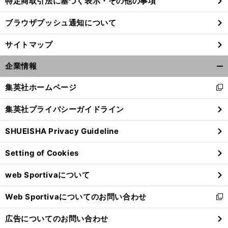
特定商取引法に基づく表示・その他の事項
ブラウザプッシュ通知について
サイトマップ
企業情報
開
く/
集英社ホームページ
新
閉
し
じ
集英社プライバシーガイドライン
い
る
ウ
SHUEISHA Privacy Guideline
ィ
ン
Setting of Cookies
ド
ウ
web Sportivaについて
で
開
Web Sportivaについてのお問い合わせ
く
新
し
広告についてのお問い合わせ
い