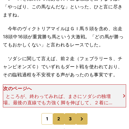
「やっぱり、この馬なんだな」といった、ひと言に尽き
ますね。
今年のヴィクトリアマイルはＧＩ馬５頭を含め、出走
18頭中16頭が重賞勝ち馬という大激戦。「どの馬が勝っ
てもおかしくない」と言われるレースでした。
ソダシに関して言えば、前２走（フェブラリーＳ、チ
ャンピオンズＣ）でいずれもダート戦を使われており、
その臨戦過程を不安視する声があったのも事実です。
次のページへ
ところが、終わってみれば、まさにソダシの独壇
場。最後の直線でも力強く脚を伸ばして、２着に２
馬身差をつけての完勝でした。 ソダシのＧＩ勝利
がすべて芝のマイル戦であることからもわかるよう
次
1
2
3
のページへ
に、ヴィクトリア