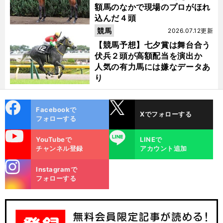
額馬のなかで現場のプロがほれ
込んだ４頭
競馬
2026.07.12更新
【競馬予想】七夕賞は舞台合う
伏兵２頭が高額配当を演出か
人気の有力馬には嫌なデータあ
り
cebo
X
Facebookで
Xでフォローする
ok
フォローする
uTube
LINE
YouTubeで
LINEで
チャンネル登録
アカウント追加
stagra
Instagramで
m
フォローする