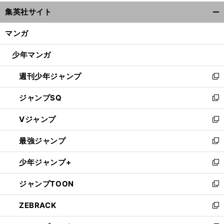
ウ
集英社サイト
ィ
開
ン
く/
マンガ
ド
閉
ウ
じ
少年マンガ
で
る
開
週刊少年ジャンプ
く
新
し
ジャンプSQ
い
新
ウ
し
Vジャンプ
ィ
い
新
ン
ウ
し
最強ジャンプ
ド
ィ
い
新
ウ
ン
ウ
し
少年ジャンプ+
で
ド
ィ
い
新
開
ウ
ン
ウ
し
ジャンプTOON
く
で
ド
ィ
い
新
開
ウ
ン
ウ
し
ZEBRACK
く
で
ド
ィ
い
新
開
ウ
ン
ウ
し