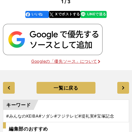
1 / 3
いいね
Xでポストする
LINEで送る
line
faceboo
x
k
Googleの「優先ソース」について
一覧に戻る
キーワード
#みんなのKEIBA
#ソダシ
#フジテレビ
#堤礼実
#宝塚記念
編集部のおすすめ