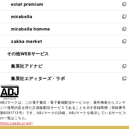
eclat premium
く
で
ド
ィ
い
新
開
ウ
ン
ウ
し
mirabella
く
で
ド
ィ
い
新
開
ウ
ン
ウ
し
mirabella homme
く
で
ド
ィ
い
新
開
ウ
ン
ウ
し
zakka market
く
で
ド
ィ
い
新
開
ウ
ン
ウ
し
その他WEBサービス
く
で
ド
ィ
い
開
ウ
ン
ウ
集英社アドナビ
く
で
ド
ィ
新
開
ウ
ン
し
集英社エディターズ・ラボ
く
で
ド
い
新
開
ウ
ウ
し
く
で
ィ
い
開
ン
ウ
ABJマークは、この電子書店・電子書籍配信サービスが、著作権者からコンテ
く
ド
ィ
ンツ使用許諾を得た正規版配信サービスであることを示す登録商標（登録番号
ウ
ン
第6091713号）です。ABJマークの詳細、ABJマークを掲示しているサービス
で
ド
の一覧はこちら。
開
ウ
https://aebs.or.jp/
新
く
で
し