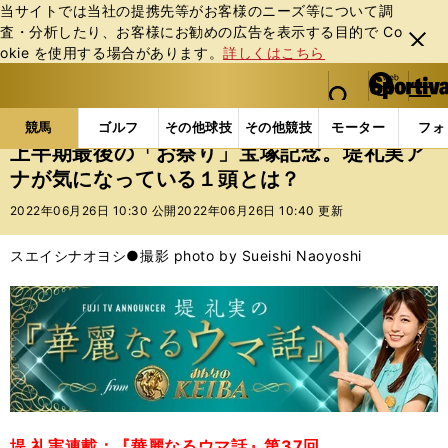
当サイトでは当社の提携先等がお客様のニーズ等について調
査・分析したり、お客様にお勧めの広告を表⽰する⽬的で Co
閉じ
okie を使⽤する場合があります。
詳しくはこちら
る
マイペ
web Sportiva (webスポルティーバ)
検索
メニュ
we
ー
競馬の記事一覧
競馬
上半期最後の「お祭り」宝塚
b
ジ
競馬
ゴルフ
その他球技
その他競技
モーター
フォ
ス
上半期最後の「お祭り」宝塚記念。堤礼実ア
ポ
ナが気になっている１頭とは？
ル
テ
2022年06月26日 10:30 公開
2022年06月26日 10:40 更新
ィ
ー
スエイシナオヨシ●撮影 photo by Sueishi Naoyoshi
バ
堤 礼実連載：『華麗なるウマ話』第37回