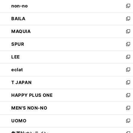
し
non-no
く
で
い
新
開
ウ
し
BAILA
く
ィ
い
新
ン
ウ
し
MAQUIA
ド
ィ
い
新
ウ
ン
ウ
し
SPUR
で
ド
ィ
い
新
開
ウ
ン
ウ
し
LEE
く
で
ド
ィ
い
新
開
ウ
ン
ウ
し
eclat
く
で
ド
ィ
い
新
開
ウ
ン
ウ
し
T JAPAN
く
で
ド
ィ
い
新
開
ウ
ン
ウ
し
HAPPY PLUS ONE
く
で
ド
ィ
い
新
開
ウ
ン
ウ
し
MEN'S NON-NO
く
で
ド
ィ
い
新
開
ウ
ン
ウ
し
UOMO
く
で
ド
ィ
い
新
開
ウ
ン
ウ
し