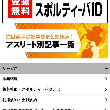
サービス
バ
」
。
い
」
前
開
へ
く/
推奨環境
閉
じ
集英社ID・スポルティーバIDとは
る
利用規約・会員規約