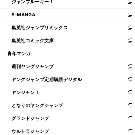
ジャンプルーキー！
く
で
ド
ィ
い
新
開
ウ
ン
ウ
し
S-MANGA
く
で
ド
ィ
い
新
開
ウ
ン
ウ
し
集英社ジャンプリミックス
く
で
ド
ィ
い
新
開
ウ
ン
ウ
し
集英社コミック文庫
く
で
ド
ィ
い
新
開
ウ
ン
ウ
し
青年マンガ
く
で
ド
ィ
い
開
ウ
ン
ウ
週刊ヤングジャンプ
く
で
ド
ィ
新
開
ウ
ン
し
ヤングジャンプ定期購読デジタル
く
で
ド
い
新
開
ウ
ウ
し
ヤンジャン！
く
で
ィ
い
新
開
ン
ウ
し
となりのヤングジャンプ
く
ド
ィ
い
新
ウ
ン
ウ
し
グランドジャンプ
で
ド
ィ
い
新
開
ウ
ン
ウ
し
ウルトラジャンプ
く
で
ド
ィ
い
新