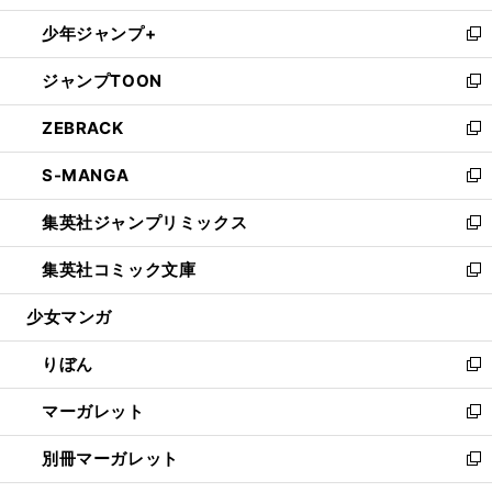
開
ウ
ン
ウ
し
少年ジャンプ+
く
で
ド
ィ
い
新
開
ウ
ン
ウ
し
ジャンプTOON
く
で
ド
ィ
い
新
開
ウ
ン
ウ
し
ZEBRACK
く
で
ド
ィ
い
新
開
ウ
ン
ウ
し
S-MANGA
く
で
ド
ィ
い
新
開
ウ
ン
ウ
し
集英社ジャンプリミックス
く
で
ド
ィ
い
新
開
ウ
ン
ウ
し
集英社コミック文庫
く
で
ド
ィ
い
新
開
ウ
ン
ウ
し
少女マンガ
く
で
ド
ィ
い
開
ウ
ン
ウ
りぼん
く
で
ド
ィ
新
開
ウ
ン
し
マーガレット
く
で
ド
い
新
開
ウ
ウ
し
別冊マーガレット
く
で
ィ
い
新
開
ン
ウ
し