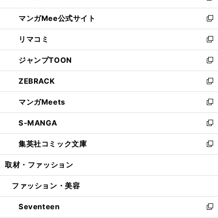
開
ン
ウ
し
マンガMee公式サイト
く
ド
ィ
い
新
ウ
ン
ウ
し
リマコミ
で
ド
ィ
い
新
開
ウ
ン
ウ
し
ジャンプTOON
く
で
ド
ィ
い
新
開
ウ
ン
ウ
し
ZEBRACK
く
で
ド
ィ
い
新
開
ウ
ン
ウ
し
マンガMeets
く
で
ド
ィ
い
新
開
ウ
ン
ウ
し
S-MANGA
く
で
ド
ィ
い
新
開
ウ
ン
ウ
し
集英社コミック文庫
く
で
ド
ィ
い
新
開
ウ
ン
ウ
し
取材・ファッション
く
で
ド
ィ
い
開
ウ
ン
ウ
ファッション・美容
く
で
ド
ィ
開
ウ
ン
Seventeen
く
で
ド
新
開
ウ