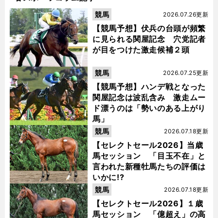
競馬
2026.07.26更新
【競馬予想】伏兵の台頭が頻繁
に見られる関屋記念 穴党記者
が目をつけた激走候補２頭
競馬
2026.07.25更新
【競馬予想】ハンデ戦となった
関屋記念は波乱含み 激走ムー
ド漂うのは「勢いのある上がり
馬」
競馬
2026.07.18更新
【セレクトセール2026】当歳
馬セッション 「目玉不在」と
言われた新種牡馬たちの評価は
いかに!?
競馬
2026.07.18更新
【セレクトセール2026】１歳
馬セッション 「億超え」の高