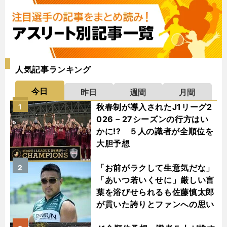
人気記事ランキング
今日
昨日
週間
月間
秋春制が導入されたJ1リーグ2
1
026－27シーズンの行方はい
かに!? ５人の識者が全順位を
大胆予想
「お前がラクして生意気だな」
2
「あいつ若いくせに」厳しい言
葉を浴びせられるも佐藤慎太郎
が貫いた誇りとファンへの思い