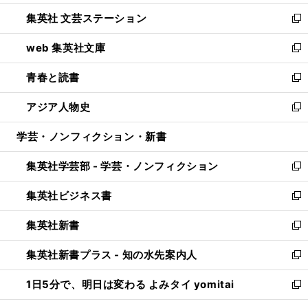
開
ウ
し
集英社 文芸ステーション
く
ィ
い
新
ン
ウ
し
web 集英社文庫
ド
ィ
い
新
ウ
ン
ウ
し
青春と読書
で
ド
ィ
い
新
開
ウ
ン
ウ
し
アジア人物史
く
で
ド
ィ
い
新
開
ウ
ン
ウ
し
学芸・ノンフィクション・新書
く
で
ド
ィ
い
開
ウ
ン
ウ
集英社学芸部 - 学芸・ノンフィクション
く
で
ド
ィ
新
開
ウ
ン
し
集英社ビジネス書
く
で
ド
い
新
開
ウ
ウ
し
集英社新書
く
で
ィ
い
新
開
ン
ウ
し
集英社新書プラス - 知の水先案内人
く
ド
ィ
い
新
ウ
ン
ウ
し
1日5分で、明日は変わる よみタイ yomitai
で
ド
ィ
い
新
開
ウ
ン
ウ
し