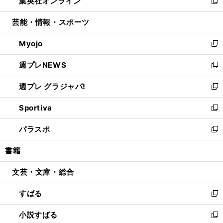
集英社オンライン
く
で
ド
ィ
い
新
開
ウ
ン
ウ
し
芸能・情報・スポーツ
く
で
ド
ィ
い
開
ウ
ン
ウ
Myojo
く
で
ド
ィ
新
開
ウ
ン
し
週プレNEWS
く
で
ド
い
新
開
ウ
ウ
し
週プレ グラジャパ!
く
で
ィ
い
新
開
ン
ウ
し
Sportiva
く
ド
ィ
い
新
ウ
ン
ウ
し
パラスポ
で
ド
ィ
い
新
開
ウ
ン
ウ
し
書籍
く
で
ド
ィ
い
開
ウ
ン
ウ
文芸・文庫・総合
く
で
ド
ィ
開
ウ
ン
すばる
く
で
ド
新
開
ウ
し
小説すばる
く
で
い
新