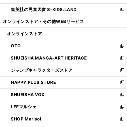
開
ウ
ン
し
集英社の児童図書 S-KIDS.LAND
く
で
ド
い
新
開
ウ
ウ
し
オンラインストア・
その他WEBサービス
く
で
ィ
い
開
ン
ウ
オンラインストア
く
ド
ィ
ウ
ン
OTO
で
ド
新
開
ウ
し
SHUEISHA MANGA-ART HERITAGE
く
で
い
新
開
ウ
し
ジャンプキャラクターズストア
く
ィ
い
新
ン
ウ
し
HAPPY PLUS STORE
ド
ィ
い
新
ウ
ン
ウ
し
SHUEISHA VOX
で
ド
ィ
い
新
開
ウ
ン
ウ
し
LEEマルシェ
く
で
ド
ィ
い
新
開
ウ
ン
ウ
し
SHOP Marisol
く
で
ド
ィ
い
新
開
ウ
ン
ウ
し