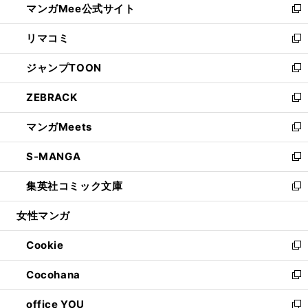
マンガMee公式サイト
く
ド
ィ
い
新
ウ
ン
ウ
し
リマコミ
で
ド
ィ
い
新
開
ウ
ン
ウ
し
ジャンプTOON
く
で
ド
ィ
い
新
開
ウ
ン
ウ
し
ZEBRACK
く
で
ド
ィ
い
新
開
ウ
ン
ウ
し
マンガMeets
く
で
ド
ィ
い
新
開
ウ
ン
ウ
し
S-MANGA
く
で
ド
ィ
い
新
開
ウ
ン
ウ
し
集英社コミック文庫
く
で
ド
ィ
い
新
開
ウ
ン
ウ
し
女性マンガ
く
で
ド
ィ
い
開
ウ
ン
ウ
Cookie
く
で
ド
ィ
新
開
ウ
ン
し
Cocohana
く
で
ド
い
新
開
ウ
ウ
し
office YOU
く
で
ィ
い
新