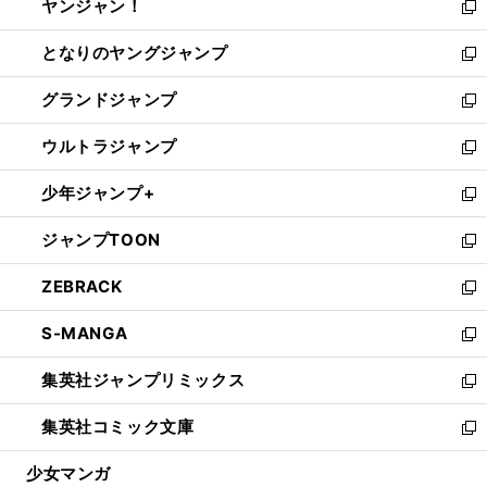
ヤンジャン！
く
で
ィ
い
新
開
ン
ウ
し
となりのヤングジャンプ
く
ド
ィ
い
新
ウ
ン
ウ
し
グランドジャンプ
で
ド
ィ
い
新
開
ウ
ン
ウ
し
ウルトラジャンプ
く
で
ド
ィ
い
新
開
ウ
ン
ウ
し
少年ジャンプ+
く
で
ド
ィ
い
新
開
ウ
ン
ウ
し
ジャンプTOON
く
で
ド
ィ
い
新
開
ウ
ン
ウ
し
ZEBRACK
く
で
ド
ィ
い
新
開
ウ
ン
ウ
し
S-MANGA
く
で
ド
ィ
い
新
開
ウ
ン
ウ
し
集英社ジャンプリミックス
く
で
ド
ィ
い
新
開
ウ
ン
ウ
し
集英社コミック文庫
く
で
ド
ィ
い
新
開
ウ
ン
ウ
し
少女マンガ
く
で
ド
ィ
い