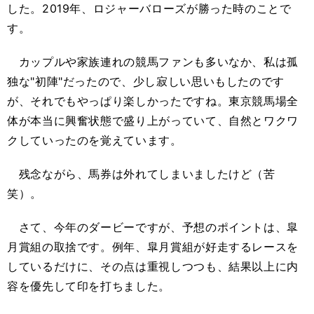
した。2019年、ロジャーバローズが勝った時のことで
す。
カップルや家族連れの競馬ファンも多いなか、私は孤
独な"初陣"だったので、少し寂しい思いもしたのです
が、それでもやっぱり楽しかったですね。東京競馬場全
体が本当に興奮状態で盛り上がっていて、自然とワクワ
クしていったのを覚えています。
残念ながら、馬券は外れてしまいましたけど（苦
笑）。
さて、今年のダービーですが、予想のポイントは、皐
月賞組の取捨です。例年、皐月賞組が好走するレースを
しているだけに、その点は重視しつつも、結果以上に内
容を優先して印を打ちました。