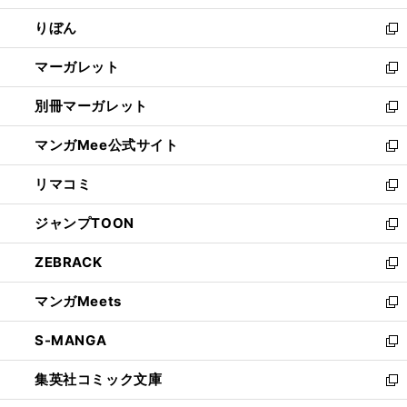
開
ウ
ン
ウ
りぼん
く
で
ド
ィ
新
開
ウ
ン
し
マーガレット
く
で
ド
い
新
開
ウ
ウ
し
別冊マーガレット
く
で
ィ
い
新
開
ン
ウ
し
マンガMee公式サイト
く
ド
ィ
い
新
ウ
ン
ウ
し
リマコミ
で
ド
ィ
い
新
開
ウ
ン
ウ
し
ジャンプTOON
く
で
ド
ィ
い
新
開
ウ
ン
ウ
し
ZEBRACK
く
で
ド
ィ
い
新
開
ウ
ン
ウ
し
マンガMeets
く
で
ド
ィ
い
新
開
ウ
ン
ウ
し
S-MANGA
く
で
ド
ィ
い
新
開
ウ
ン
ウ
し
集英社コミック文庫
く
で
ド
ィ
い
新
開
ウ
ン
ウ
し