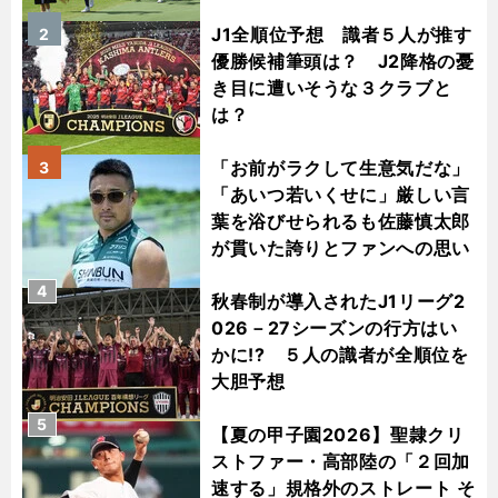
J1全順位予想 識者５人が推す
2
優勝候補筆頭は？ J2降格の憂
き目に遭いそうな３クラブと
は？
「お前がラクして生意気だな」
3
「あいつ若いくせに」厳しい言
葉を浴びせられるも佐藤慎太郎
が貫いた誇りとファンへの思い
4
秋春制が導入されたJ1リーグ2
026－27シーズンの行方はい
かに!? ５人の識者が全順位を
大胆予想
5
【夏の甲子園2026】聖隷クリ
ストファー・高部陸の「２回加
速する」規格外のストレート そ