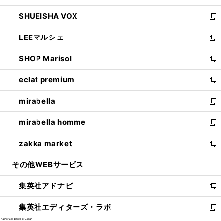
ウ
ン
ウ
し
SHUEISHA VOX
で
ド
ィ
い
新
開
ウ
ン
ウ
し
LEEマルシェ
く
で
ド
ィ
い
新
開
ウ
ン
ウ
し
SHOP Marisol
く
で
ド
ィ
い
新
開
ウ
ン
ウ
し
eclat premium
く
で
ド
ィ
い
新
開
ウ
ン
ウ
し
mirabella
く
で
ド
ィ
い
新
開
ウ
ン
ウ
し
mirabella homme
く
で
ド
ィ
い
新
開
ウ
ン
ウ
し
zakka market
く
で
ド
ィ
い
新
開
ウ
ン
ウ
し
その他WEBサービス
く
で
ド
ィ
い
開
ウ
ン
ウ
集英社アドナビ
く
で
ド
ィ
新
開
ウ
ン
し
集英社エディターズ・ラボ
く
で
ド
い
新
開
ウ
ウ
し