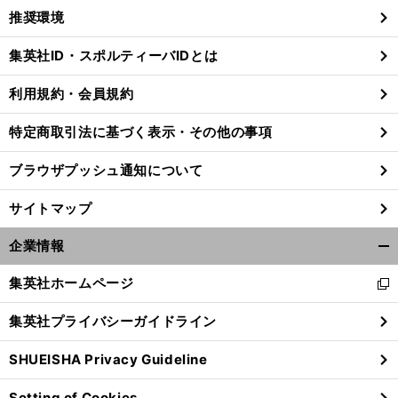
く/
推奨環境
閉
じ
集英社ID・スポルティーバIDとは
る
利用規約・会員規約
特定商取引法に基づく表示・その他の事項
ブラウザプッシュ通知について
サイトマップ
企業情報
開
く/
集英社ホームページ
新
閉
し
じ
集英社プライバシーガイドライン
い
る
ウ
SHUEISHA Privacy Guideline
ィ
ン
Setting of Cookies