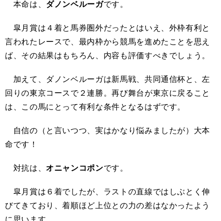
本命は、
ダノンベルーガ
です。
皐月賞は４着と馬券圏外だったとはいえ、外枠有利と
言われたレースで、最内枠から競馬を進めたことを思え
ば、その結果はもちろん、内容も評価すべきでしょう。
加えて、ダノンベルーガは新馬戦、共同通信杯と、左
回りの東京コースで２連勝。再び舞台が東京に戻ること
は、この馬にとって有利な条件となるはずです。
自信の（と言いつつ、実はかなり悩みましたが）大本
命です！
対抗は、
オニャンコポン
です。
皐月賞は６着でしたが、ラストの直線ではしぶとく伸
びてきており、着順ほど上位との力の差はなかったよう
に思います。