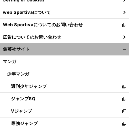
ド
ウ
web Sportivaについて
で
開
Web Sportivaについてのお問い合わせ
く
新
し
広告についてのお問い合わせ
い
ウ
集英社サイト
ィ
開
ン
く/
マンガ
ド
閉
ウ
じ
少年マンガ
で
る
開
週刊少年ジャンプ
く
新
し
ジャンプSQ
い
新
ウ
し
Vジャンプ
ィ
い
新
ン
ウ
し
最強ジャンプ
ド
ィ
い
新