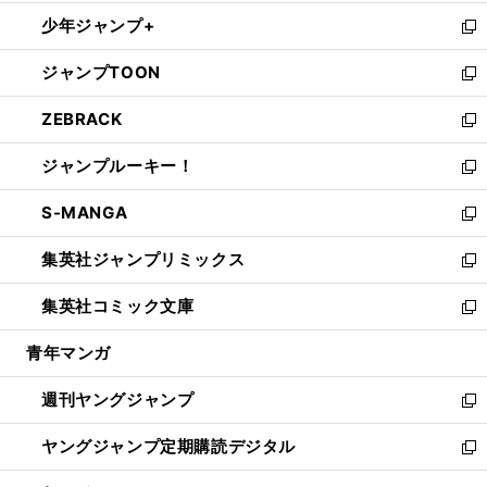
ウ
ン
ウ
し
少年ジャンプ+
で
ド
ィ
い
新
開
ウ
ン
ウ
し
ジャンプTOON
く
で
ド
ィ
い
新
開
ウ
ン
ウ
し
ZEBRACK
く
で
ド
ィ
い
新
開
ウ
ン
ウ
し
ジャンプルーキー！
く
で
ド
ィ
い
新
開
ウ
ン
ウ
し
S-MANGA
く
で
ド
ィ
い
新
開
ウ
ン
ウ
し
集英社ジャンプリミックス
く
で
ド
ィ
い
新
開
ウ
ン
ウ
し
集英社コミック文庫
く
で
ド
ィ
い
新
開
ウ
ン
ウ
し
青年マンガ
く
で
ド
ィ
い
開
ウ
ン
ウ
週刊ヤングジャンプ
く
で
ド
ィ
新
開
ウ
ン
し
ヤングジャンプ定期購読デジタル
く
で
ド
い
新
開
ウ
ウ
し