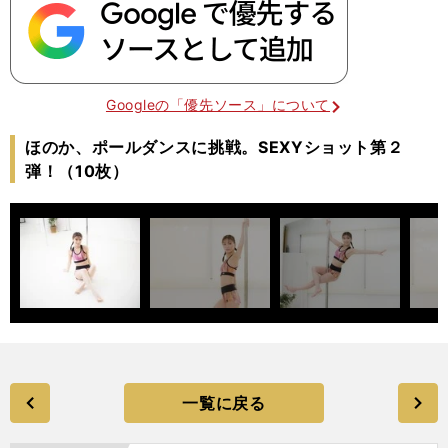
Googleの「優先ソース」について
ほのか、ポールダンスに挑戦。SEXYショット第２
弾！（10枚）
一覧に戻る