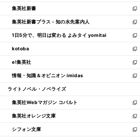
開
ウ
ウ
し
集英社新書
く
で
ィ
い
新
開
ン
ウ
し
集英社新書プラス - 知の水先案内人
く
ド
ィ
い
新
ウ
ン
ウ
し
1日5分で、明日は変わる よみタイ yomitai
で
ド
ィ
い
新
開
ウ
ン
ウ
し
kotoba
く
で
ド
ィ
い
新
開
ウ
ン
ウ
し
e!集英社
く
で
ド
ィ
い
新
開
ウ
ン
ウ
し
情報・知識＆オピニオン imidas
く
で
ド
ィ
い
新
開
ウ
ン
ウ
し
ライトノベル・ノベライズ
く
で
ド
ィ
い
開
ウ
ン
ウ
集英社Webマガジン コバルト
く
で
ド
ィ
新
開
ウ
ン
し
集英社オレンジ文庫
く
で
ド
い
新
開
ウ
ウ
し
シフォン文庫
く
で
ィ
い
新
開
ン
ウ
し