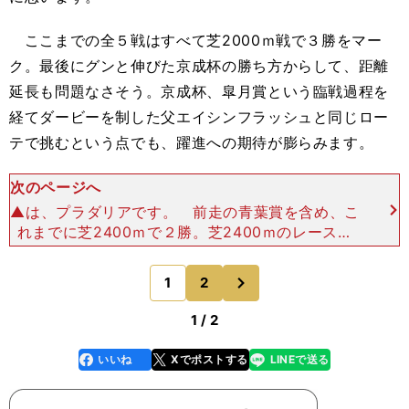
ここまでの全５戦はすべて芝2000ｍ戦で３勝をマー
ク。最後にグンと伸びた京成杯の勝ち方からして、距離
延長も問題なさそう。京成杯、皐月賞という臨戦過程を
経てダービーを制した父エイシンフラッシュと同じロー
テで挑むという点でも、躍進への期待が膨らみます。
次のページへ
▲は、プラダリアです。 前走の青葉賞を含め、こ
れまでに芝2400ｍで２勝。芝2400ｍのレースを
勝っているのは今回の出走メンバー中、この馬だけ
です。上位人気が予想される馬のなかには、距離延
次
1
2
のページへ
長に不安が
1 / 2
いいね
Xでポストする
LINEで送る
line
faceboo
x
k