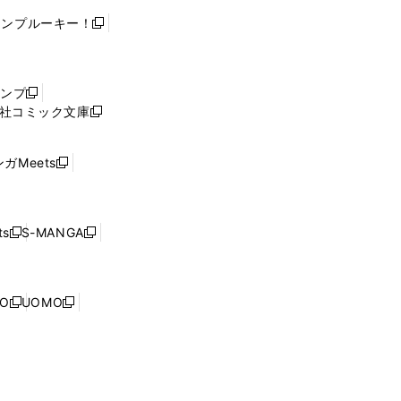
ャンプルーキー！
新
し
い
ウ
ャンプ
新
ィ
社コミック文庫
し
新
ン
い
し
ド
ウ
い
ウ
ガMeets
新
ィ
ウ
で
し
ン
ィ
開
い
ド
ン
く
ウ
ウ
ド
s
S-MANGA
新
新
ィ
で
ウ
し
し
ン
開
で
い
い
ド
く
開
ウ
ウ
ウ
NO
UOMO
く
新
新
ィ
ィ
で
し
し
ン
ン
開
い
い
ド
ド
く
ウ
ウ
ウ
ウ
ィ
ィ
で
で
ン
ン