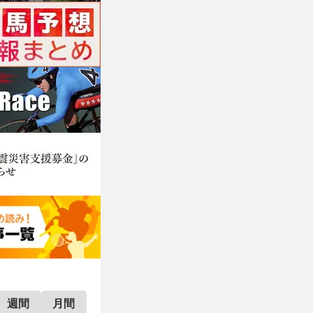
週間
月間