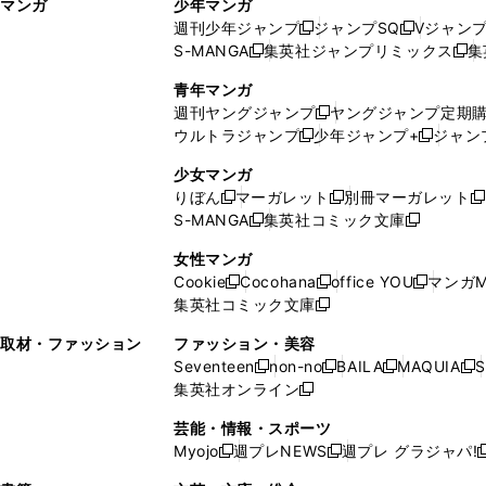
マンガ
少年マンガ
ン
ィ
週刊少年ジャンプ
ジャンプSQ
Vジャン
ド
ン
新
新
S-MANGA
集英社ジャンプリミックス
集
ウ
ド
新
し
し
新
で
ウ
し
い
い
し
青年マンガ
開
で
い
ウ
ウ
い
週刊ヤングジャンプ
ヤングジャンプ定期
新
く
開
ウ
ィ
ィ
ウ
ウルトラジャンプ
少年ジャンプ+
ジャン
新
し
新
く
ィ
ン
ン
ィ
し
い
し
ン
ド
ド
ン
少女マンガ
い
ウ
い
ド
ウ
ウ
ド
りぼん
マーガレット
別冊マーガレット
新
新
新
ウ
ィ
ウ
ウ
で
で
ウ
S-MANGA
集英社コミック文庫
し
新
し
新
ィ
ン
ィ
で
開
開
で
い
し
い
し
ン
ド
ン
女性マンガ
開
く
く
開
ウ
い
ウ
い
ド
ウ
ド
Cookie
Cocohana
office YOU
マンガM
く
く
新
新
新
ィ
ウ
ィ
ウ
ウ
で
ウ
集英社コミック文庫
し
新
し
し
ン
ィ
ン
ィ
で
開
で
い
し
い
い
ド
ン
ド
ン
取材・ファッション
ファッション・美容
開
く
開
ウ
い
ウ
ウ
ウ
ド
ウ
ド
Seventeen
non-no
BAILA
MAQUIA
S
く
く
新
新
新
新
ィ
ウ
ィ
ィ
で
ウ
で
ウ
集英社オンライン
し
新
し
し
し
ン
ィ
ン
ン
開
で
開
で
い
し
い
い
い
ド
ン
ド
ド
芸能・情報・スポーツ
く
開
く
開
ウ
い
ウ
ウ
ウ
ウ
ド
ウ
ウ
Myojo
週プレNEWS
週プレ グラジャパ!
く
く
新
新
新
ィ
ウ
ィ
ィ
ィ
で
ウ
で
で
し
し
ン
ィ
ン
ン
ン