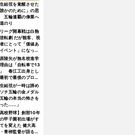
生結弦を覚醒させた
誰かのために」の思
 五輪連覇の偉業へ
道のり
リーグ開幕戦は白熱
逆転劇 だが観客、視
者にとって「価値あ
イベント」になって
たか
原陵矢が無名校進学
理由は「自転車で13
」 春江工出身とし
最初で最後のプロ野
選手となった
生結弦が一時は諦め
ソチ五輪の金メダル
五輪の本当の怖さを
った......」
高校野球】創部10年
の甲子園初出場がす
てを変えた 健大高
・青栁監督が語る