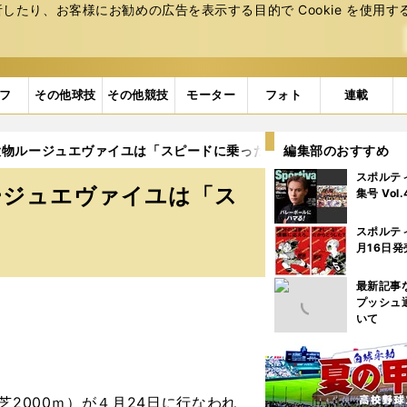
たり、お客様にお勧めの広告を表⽰する⽬的で Cookie を使⽤す
フ
その他球技
その他競技
モーター
フォト
連載
大物ルージュエヴァイユは「スピードに乗った時の迫力がすごい」
編集部のおすすめ
スポルテ
ージュエヴァイユは「ス
集号 Vol
スポルテ
月16日発
最新記事
プッシュ
いて
2000ｍ）が４月24日に行なわれ