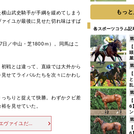
「
て
もっと
横山武史騎手が手綱を緩めてしまう
ヴァイユが最後に見せた切れ味はすば
各スポーツコラム記
競
日／中山・芝1800ｍ）。同馬はこ
【
頭
屋
を
競
初戦とは違って、直線では大外から
【
を見せてライバルたちを次々にかわし
と
乱
う
競
が
っちりと捉えて快勝。わずかクビ差
【
余裕を見せていた。
6
ン
わ
競
エヴァイユだ
評
【
なるほどの馬だ
6