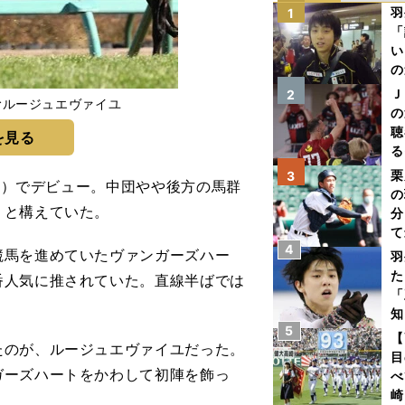
羽
1
「
い
の
Ｊ
2
むルージュエヴァイユ
の
聴
を見る
る
い
栗
3
ｍ）でデビュー。中団やや後方の馬群
の
りと構えていた。
分
て
4
球
馬を進めていたヴァンガーズハー
羽
た
番人気に推されていた。直線半ばでは
「
知
5
【
のが、ルージュエヴァイユだった。
目
ガーズハートをかわして初陣を飾っ
べ
崎