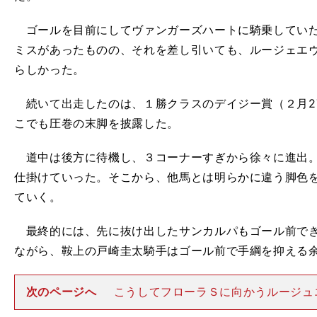
ゴールを目前にしてヴァンガーズハートに騎乗していた
ミスがあったものの、それを差し引いても、ルージェエ
らしかった。
続いて出走したのは、１勝クラスのデイジー賞（２月27
こでも圧巻の末脚を披露した。
道中は後方に待機し、３コーナーすぎから徐々に進出。
仕掛けていった。そこから、他馬とは明らかに違う脚色
ていく。
最終的には、先に抜け出したサンカルパもゴール前でき
ながら、鞍上の戸崎圭太騎手はゴール前で手綱を抑える
次のページへ
こうしてフローラＳに向かうルージュ
が、実はデビュー前からトレセンではちょっとした噂に