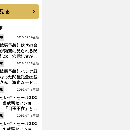
機動破壊」はこうし
生まれた
見る
事
馬
2026.07.26更新
競馬予想】伏兵の台
が頻繁に見られる関
記念 穴党記者が目
つけた激走候補２頭
馬
2026.07.25更新
競馬予想】ハンデ戦
なった関屋記念は波
含み 激走ムード漂
のは「勢いのある上
馬
2026.07.18更新
り馬」
セレクトセール202
】当歳馬セッショ
 「目玉不在」と言
れた新種牡馬たちの
馬
2026.07.18更新
価はいかに!?
セレクトセール202
】１歳馬セッショ