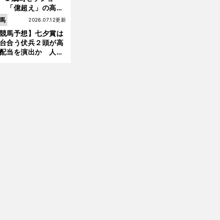
 「億超え」の高額
のなかで現場のプロ
馬
2026.07.12更新
ほれ込んだ４頭
競馬予想】七夕賞は
台合う伏兵２頭が高
配当を演出か 人気
有力馬には嫌なデー
あり
前
へ