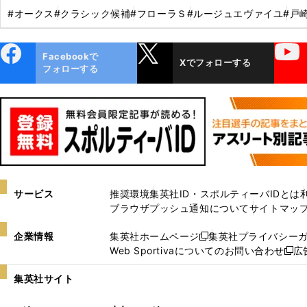
#オークス
#クラシック候補
#フローラＳ
#ルージュエヴァイユ
#戸
ebo
X
YouTube
Facebookで
Xでフォローする
ok
フォローする
サービス
推奨環境
集英社ID・スポルティーバIDとは
ブラウザプッシュ通知について
サイトマッ
企業情報
集英社ホームページ
集英社プライバシー
新
Web Sportivaについてのお問い合わせ
広
し
新
い
し
集英社サイト
ウ
い
ィ
ウ