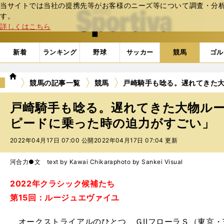
当サイトでは当社の提携先等がお客様のニーズ等について調査・分析し
web Sportiva (webスポルティーバ)
す。
詳しくはこちら
新着
ランキング
野球
サッカー
競馬
ゴル
we
競馬の記事一覧
競馬
戸崎騎手も唸る。遅れてきた
b
ス
戸崎騎手も唸る。遅れてきた大物ル
ポ
ル
ピードに乗った時の迫力がすごい」
テ
2022年04月17日 07:00 公開
2022年04月17日 07:04 更新
ィ
ー
バ
河合力●文 text by Kawai Chikara
photo by Sankei Visual
2022年クラシック候補たち
第15回：ルージュエヴァイユ
オークストライアルのひとつ、ＧIIフローラＳ（東京・芝