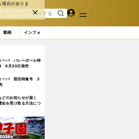
る場合がありま
マイペ
閉じ
検索
メニュ
ー
る
す
ジ
る
動画
インフォ
ィーバ バレーボール特
.4 6月30日発売
ィーバ 部活特集号 3
売
などのお知らせが届く
通知を受け取る方法につ