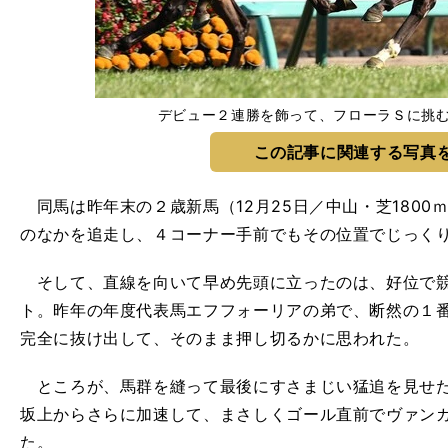
デビュー２連勝を飾って、フローラＳに挑
この記事に関連する写真
同馬は昨年末の２歳新馬（12月25日／中山・芝1800
のなかを追走し、４コーナー手前でもその位置でじっく
そして、直線を向いて早め先頭に立ったのは、好位で競
ト。昨年の年度代表馬エフフォーリアの弟で、断然の１
完全に抜け出して、そのまま押し切るかに思われた。
ところが、馬群を縫って最後にすさまじい猛追を見せた
坂上からさらに加速して、まさしくゴール直前でヴァン
た。