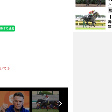
ックマンが明か
ン
馬
競
が
【
舞
額
LINEで送る
の
タ
大混戦の皐月賞で大幅収支の夢を託した馬とは
ついて
前
へ