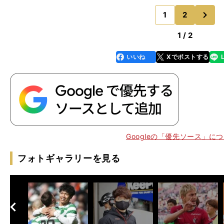
ったという。その点について、関東競馬専門紙のトラ
次
す。「ルージュエヴァイユは
1
2
のページへ
1 / 2
いいね
Xでポストする
line
faceboo
x
k
。
Googleの「優先ソース」に
フォトギャラリーを見る
へ
次