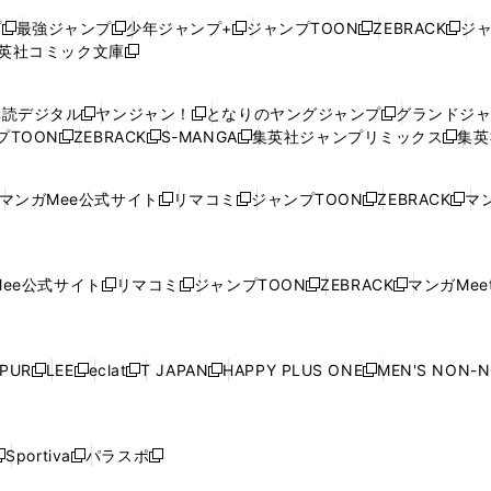
プ
最強ジャンプ
少年ジャンプ+
ジャンプTOON
ZEBRACK
ジ
新
新
新
新
新
英社コミック文庫
し
新
し
し
し
し
い
い
し
い
い
い
ウ
ウ
い
ウ
ウ
ウ
購読デジタル
ヤンジャン！
となりのヤングジャンプ
グランドジ
新
新
新
ィ
ィ
ウ
ィ
ィ
ィ
プTOON
ZEBRACK
S-MANGA
集英社ジャンプリミックス
集英
新
し
新
し
新
し
新
ン
ン
ィ
ン
ン
ン
し
い
し
い
し
い
し
ド
ド
ン
ド
ド
ド
い
ウ
い
ウ
い
ウ
い
ウ
ウ
ド
ウ
ウ
ウ
マンガMee公式サイト
リマコミ
ジャンプTOON
ZEBRACK
マン
新
新
新
新
ウ
ィ
ウ
ィ
ウ
ィ
ウ
で
で
ウ
で
で
で
し
し
し
し
し
ィ
ン
ィ
ン
ィ
ン
ィ
開
開
で
開
開
開
い
い
い
い
い
ン
ド
ン
ド
ン
ド
ン
く
く
開
く
く
く
ウ
ウ
ウ
ウ
ウ
ド
ウ
ド
ウ
ド
ウ
ド
ee公式サイト
リマコミ
ジャンプTOON
ZEBRACK
マンガMeet
く
新
新
新
新
ィ
ィ
ィ
ィ
ィ
ウ
で
ウ
で
ウ
で
ウ
し
し
し
し
ン
ン
ン
ン
ン
で
開
で
開
で
開
で
い
い
い
い
ド
ド
ド
ド
ド
開
く
開
く
開
く
開
ウ
ウ
ウ
ウ
ウ
ウ
ウ
ウ
ウ
PUR
LEE
eclat
T JAPAN
HAPPY PLUS ONE
MEN'S NON-
く
く
く
く
新
新
新
新
新
ィ
ィ
ィ
ィ
で
で
で
で
で
し
し
し
し
し
ン
ン
ン
ン
開
開
開
開
開
い
い
い
い
い
ド
ド
ド
ド
く
く
く
く
く
ウ
ウ
ウ
ウ
ウ
ウ
ウ
ウ
ウ
Sportiva
パラスポ
新
新
ィ
ィ
ィ
ィ
ィ
で
で
で
で
し
し
し
ン
ン
ン
ン
ン