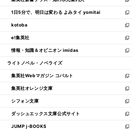
ド
ィ
い
新
ウ
ン
ウ
し
1日5分で、明日は変わる よみタイ yomitai
で
ド
ィ
い
新
開
ウ
ン
ウ
し
kotoba
く
で
ド
ィ
い
新
開
ウ
ン
ウ
し
e!集英社
く
で
ド
ィ
い
新
開
ウ
ン
ウ
し
情報・知識＆オピニオン imidas
く
で
ド
ィ
い
新
開
ウ
ン
ウ
し
ライトノベル・ノベライズ
く
で
ド
ィ
い
開
ウ
ン
ウ
集英社Webマガジン コバルト
く
で
ド
ィ
新
開
ウ
ン
し
集英社オレンジ文庫
く
で
ド
い
新
開
ウ
ウ
し
シフォン文庫
く
で
ィ
い
新
開
ン
ウ
し
ダッシュエックス文庫公式サイト
く
ド
ィ
い
新
ウ
ン
ウ
し
JUMP j-BOOKS
で
ド
ィ
い
新