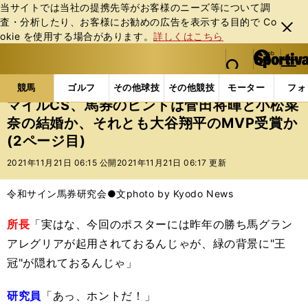
当サイトでは当社の提携先等がお客様のニーズ等について調
査・分析したり、お客様にお勧めの広告を表⽰する⽬的で Co
閉じ
okie を使⽤する場合があります。
詳しくはこちら
る
マイペ
web Sportiva (webスポルティーバ)
検索
メニュ
we
ー
競馬の記事一覧
競馬
マイルCS、馬券のヒントは菅
b
ジ
競馬
ゴルフ
その他球技
その他競技
モーター
フォ
ス
マイルCS、馬券のヒントは菅田将暉と小松菜
ポ
奈の結婚か、それとも大谷翔平のMVP受賞か
ル
(2ページ目)
テ
ィ
2021年11月21日 06:15 公開
2021年11月21日 06:17 更新
ー
バ
令和サイン馬券研究会●文
photo by Kyodo News
所長
「実はな、今回のポスターには昨年の勝ち馬グラン
アレグリアが起用されておるんじゃが、緑の背景に"王
冠"が隠れておるんじゃ」
研究員
「あっ、ホントだ！」