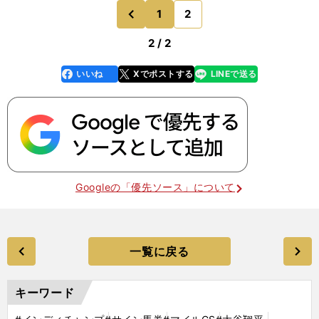
1
2
のページへ
前
2 / 2
いいね
Xでポストする
LINEで送る
line
faceboo
x
k
Googleの「優先ソース」について
一覧に戻る
キーワード