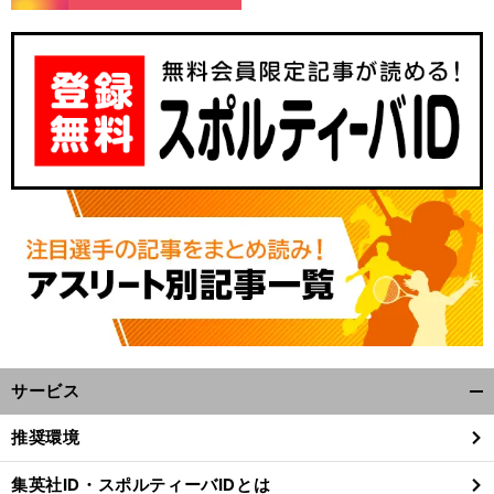
ス
。
、
タッフが胸躍らせる話題の良血馬
三冠牝馬ジェンティルドンナの子
マリーナドンナ
サービス
開
く/
推奨環境
閉
じ
集英社ID・スポルティーバIDとは