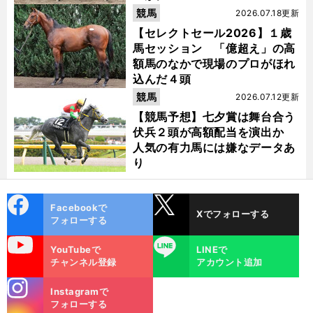
競馬
2026.07.18更新
【セレクトセール2026】１歳
馬セッション 「億超え」の高
額馬のなかで現場のプロがほれ
込んだ４頭
競馬
2026.07.12更新
【競馬予想】七夕賞は舞台合う
伏兵２頭が高額配当を演出か
人気の有力馬には嫌なデータあ
り
cebo
X
Facebookで
Xでフォローする
ok
フォローする
uTube
LINE
YouTubeで
LINEで
チャンネル登録
アカウント追加
stagra
Instagramで
m
フォローする