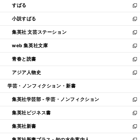
すばる
く
で
ド
新
開
ウ
し
小説すばる
く
で
い
新
開
ウ
し
集英社 文芸ステーション
く
ィ
い
新
ン
ウ
し
web 集英社文庫
ド
ィ
い
新
ウ
ン
ウ
し
青春と読書
で
ド
ィ
い
新
開
ウ
ン
ウ
し
アジア人物史
く
で
ド
ィ
い
新
開
ウ
ン
ウ
し
学芸・ノンフィクション・新書
く
で
ド
ィ
い
開
ウ
ン
ウ
集英社学芸部 - 学芸・ノンフィクション
く
で
ド
ィ
新
開
ウ
ン
し
集英社ビジネス書
く
で
ド
い
新
開
ウ
ウ
し
集英社新書
く
で
ィ
い
新
開
ン
ウ
し
集英社新書プラス - 知の水先案内人
く