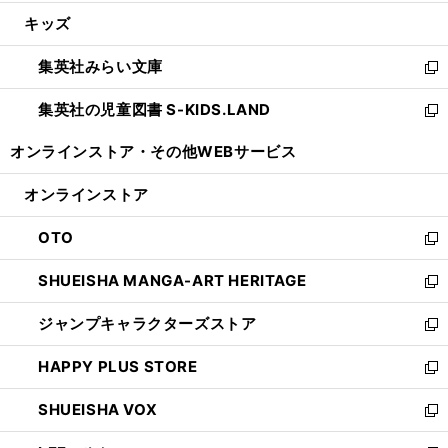
開
ウ
ン
ウ
し
キッズ
く
で
ド
ィ
い
開
ウ
ン
ウ
集英社みらい文庫
く
で
ド
ィ
新
開
ウ
ン
し
集英社の児童図書 S-KIDS.LAND
く
で
ド
い
新
開
ウ
ウ
し
オンラインストア・
その他WEBサービス
く
で
ィ
い
開
ン
ウ
オンラインストア
く
ド
ィ
ウ
ン
OTO
で
ド
新
開
ウ
し
SHUEISHA MANGA-ART HERITAGE
く
で
い
新
開
ウ
し
ジャンプキャラクターズストア
く
ィ
い
新
ン
ウ
し
HAPPY PLUS STORE
ド
ィ
い
新
ウ
ン
ウ
し
SHUEISHA VOX
で
ド
ィ
い
新
開
ウ
ン
ウ
し