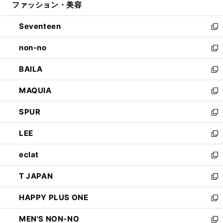
ファッション・美容
く
で
ド
ィ
開
ウ
ン
Seventeen
く
で
ド
新
開
ウ
し
non-no
く
で
い
新
開
ウ
し
BAILA
く
ィ
い
新
ン
ウ
し
MAQUIA
ド
ィ
い
新
ウ
ン
ウ
し
SPUR
で
ド
ィ
い
新
開
ウ
ン
ウ
し
LEE
く
で
ド
ィ
い
新
開
ウ
ン
ウ
し
eclat
く
で
ド
ィ
い
新
開
ウ
ン
ウ
し
T JAPAN
く
で
ド
ィ
い
新
開
ウ
ン
ウ
し
HAPPY PLUS ONE
く
で
ド
ィ
い
新
開
ウ
ン
ウ
し
MEN'S NON-NO
く
で
ド
ィ
い
新