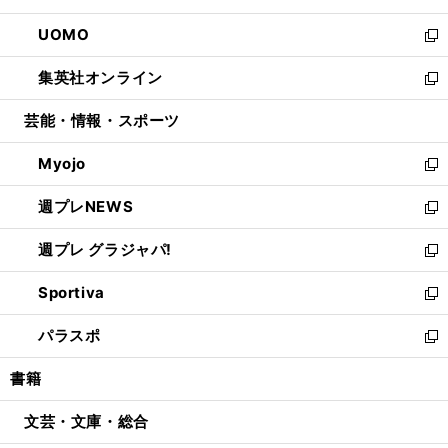
開
ウ
ン
ウ
し
UOMO
く
で
ド
ィ
い
新
開
ウ
ン
ウ
し
集英社オンライン
く
で
ド
ィ
い
新
開
ウ
ン
ウ
し
芸能・情報・スポーツ
く
で
ド
ィ
い
開
ウ
ン
ウ
Myojo
く
で
ド
ィ
新
開
ウ
ン
し
週プレNEWS
く
で
ド
い
新
開
ウ
ウ
し
週プレ グラジャパ!
く
で
ィ
い
新
開
ン
ウ
し
Sportiva
く
ド
ィ
い
新
ウ
ン
ウ
し
パラスポ
で
ド
ィ
い
新
開
ウ
ン
ウ
し
書籍
く
で
ド
ィ
い
開
ウ
ン
ウ
文芸・文庫・総合
く
で
ド
ィ
開
ウ
ン