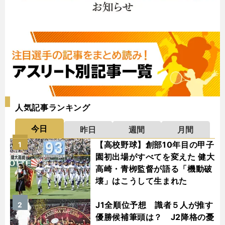
人気記事ランキング
今日
昨日
週間
月間
【高校野球】創部10年目の甲子
1
園初出場がすべてを変えた 健大
高崎・青栁監督が語る「機動破
壊」はこうして生まれた
J1全順位予想 識者５人が推す
2
優勝候補筆頭は？ J2降格の憂