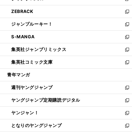
新
開
ウ
ン
ウ
し
ZEBRACK
く
で
ド
ィ
い
新
開
ウ
ン
ウ
し
ジャンプルーキー！
く
で
ド
ィ
い
新
開
ウ
ン
ウ
し
S-MANGA
く
で
ド
ィ
い
新
開
ウ
ン
ウ
し
集英社ジャンプリミックス
く
で
ド
ィ
い
新
開
ウ
ン
ウ
し
集英社コミック文庫
く
で
ド
ィ
い
新
開
ウ
ン
ウ
し
青年マンガ
く
で
ド
ィ
い
開
ウ
ン
ウ
週刊ヤングジャンプ
く
で
ド
ィ
新
開
ウ
ン
し
ヤングジャンプ定期購読デジタル
く
で
ド
い
新
開
ウ
ウ
し
ヤンジャン！
く
で
ィ
い
新
開
ン
ウ
し
となりのヤングジャンプ
く
ド
ィ
い
新