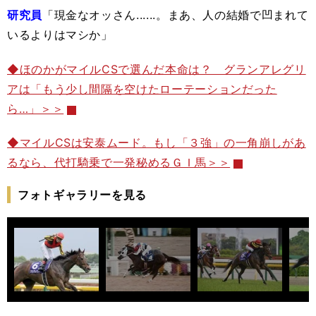
研究員
「現金なオッさん......。まあ、人の結婚で凹まれて
いるよりはマシか」
◆ほのかがマイルCSで選んだ本命は？ グランアレグリ
アは「もう少し間隔を空けたローテーションだった
ら…」＞＞
◆マイルCSは安泰ムード。もし「３強」の一角崩しがあ
るなら、代打騎乗で一発秘めるＧＩ馬＞＞
フォトギャラリーを見る