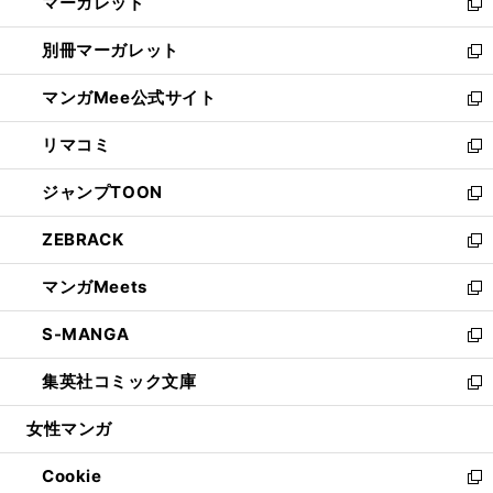
マーガレット
く
で
ド
い
新
開
ウ
ウ
し
別冊マーガレット
く
で
ィ
い
新
開
ン
ウ
し
マンガMee公式サイト
く
ド
ィ
い
新
ウ
ン
ウ
し
リマコミ
で
ド
ィ
い
新
開
ウ
ン
ウ
し
ジャンプTOON
く
で
ド
ィ
い
新
開
ウ
ン
ウ
し
ZEBRACK
く
で
ド
ィ
い
新
開
ウ
ン
ウ
し
マンガMeets
く
で
ド
ィ
い
新
開
ウ
ン
ウ
し
S-MANGA
く
で
ド
ィ
い
新
開
ウ
ン
ウ
し
集英社コミック文庫
く
で
ド
ィ
い
新
開
ウ
ン
ウ
し
女性マンガ
く
で
ド
ィ
い
開
ウ
ン
ウ
Cookie
く
で
ド
ィ
新