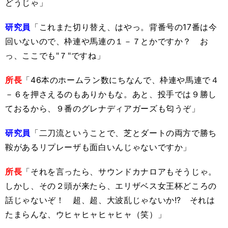
どうじゃ」
研究員
「これまた切り替え、はやっ。背番号の17番は今
回いないので、枠連や馬連の１－７とかですか？ お
っ、ここでも"７"ですね」
所長
「46本のホームラン数にちなんで、枠連や馬連で４
－６を押さえるのもありかもな。あと、投手では９勝し
ておるから、９番のグレナディアガーズも匂うぞ」
研究員
「二刀流ということで、芝とダートの両方で勝ち
鞍があるリプレーザも面白いんじゃないですか」
所長
「それを言ったら、サウンドカナロアもそうじゃ。
しかし、その２頭が来たら、エリザベス女王杯どころの
話じゃないぞ！ 超、超、大波乱じゃないか!? それは
たまらんな、ウヒャヒャヒャヒャ（笑）」