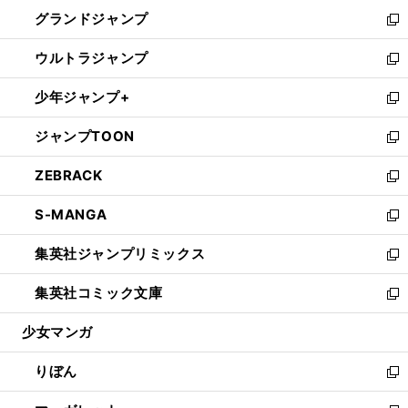
ウ
ン
ウ
し
グランドジャンプ
で
ド
ィ
い
新
開
ウ
ン
ウ
し
ウルトラジャンプ
く
で
ド
ィ
い
新
開
ウ
ン
ウ
し
少年ジャンプ+
く
で
ド
ィ
い
新
開
ウ
ン
ウ
し
ジャンプTOON
く
で
ド
ィ
い
新
開
ウ
ン
ウ
し
ZEBRACK
く
で
ド
ィ
い
新
開
ウ
ン
ウ
し
S-MANGA
く
で
ド
ィ
い
新
開
ウ
ン
ウ
し
集英社ジャンプリミックス
く
で
ド
ィ
い
新
開
ウ
ン
ウ
し
集英社コミック文庫
く
で
ド
ィ
い
新
開
ウ
ン
ウ
し
少女マンガ
く
で
ド
ィ
い
開
ウ
ン
ウ
りぼん
く
で
ド
ィ
新
開
ウ
ン
し