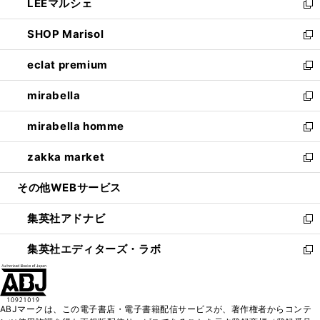
LEEマルシェ
く
で
ド
ィ
い
新
開
ウ
ン
ウ
し
SHOP Marisol
く
で
ド
ィ
い
新
開
ウ
ン
ウ
し
eclat premium
く
で
ド
ィ
い
新
開
ウ
ン
ウ
し
mirabella
く
で
ド
ィ
い
新
開
ウ
ン
ウ
し
mirabella homme
く
で
ド
ィ
い
新
開
ウ
ン
ウ
し
zakka market
く
で
ド
ィ
い
新
開
ウ
ン
ウ
し
その他WEBサービス
く
で
ド
ィ
い
開
ウ
ン
ウ
集英社アドナビ
く
で
ド
ィ
新
開
ウ
ン
し
集英社エディターズ・ラボ
く
で
ド
い
新
開
ウ
ウ
し
く
で
ィ
い
開
ン
ウ
ABJマークは、この電子書店・電子書籍配信サービスが、著作権者からコンテ
く
ド
ィ