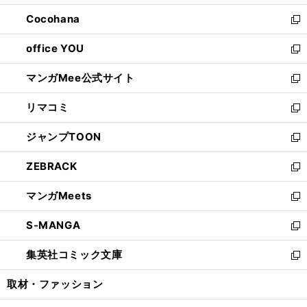
開
ウ
ン
し
Cocohana
く
で
ド
い
新
開
ウ
ウ
し
office YOU
く
で
ィ
い
新
開
ン
ウ
し
マンガMee公式サイト
く
ド
ィ
い
新
ウ
ン
ウ
し
リマコミ
で
ド
ィ
い
新
開
ウ
ン
ウ
し
ジャンプTOON
く
で
ド
ィ
い
新
開
ウ
ン
ウ
し
ZEBRACK
く
で
ド
ィ
い
新
開
ウ
ン
ウ
し
マンガMeets
く
で
ド
ィ
い
新
開
ウ
ン
ウ
し
S-MANGA
く
で
ド
ィ
い
新
開
ウ
ン
ウ
し
集英社コミック文庫
く
で
ド
ィ
い
新
開
ウ
ン
ウ
し
取材・ファッション
く
で
ド
ィ
い
開
ウ
ン
ウ