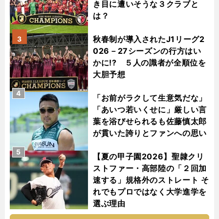
き目に遭いそうな３クラブと
は？
秋春制が導入されたJ1リーグ2
3
026－27シーズンの行方はい
かに!? ５人の識者が全順位を
大胆予想
4
「お前がラクして生意気だな」
「あいつ若いくせに」厳しい言
葉を浴びせられるも佐藤慎太郎
が貫いた誇りとファンへの思い
5
【夏の甲子園2026】聖隷クリ
ストファー・高部陸の「２回加
速する」規格外のストレート そ
れでもプロではなく大学進学を
選ぶ理由