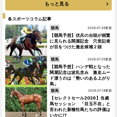
もっと見る
各スポーツコラム記事
競馬
2026.07.26更新
【競馬予想】伏兵の台頭が頻繁
に見られる関屋記念 穴党記者
が目をつけた激走候補２頭
競馬
2026.07.25更新
【競馬予想】ハンデ戦となった
関屋記念は波乱含み 激走ムー
ド漂うのは「勢いのある上がり
馬」
競馬
2026.07.18更新
【セレクトセール2026】当歳
馬セッション 「目玉不在」と
言われた新種牡馬たちの評価は
いかに!?