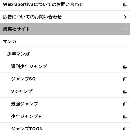
Web Sportivaについてのお問い合わせ
く
新
し
広告についてのお問い合わせ
い
ウ
集英社サイト
ィ
開
ン
く/
マンガ
ド
閉
ウ
じ
少年マンガ
で
る
開
週刊少年ジャンプ
く
新
し
ジャンプSQ
い
新
ウ
し
Vジャンプ
ィ
い
新
ン
ウ
し
最強ジャンプ
ド
ィ
い
新
ウ
ン
ウ
し
少年ジャンプ+
で
ド
ィ
い
新
開
ウ
ン
ウ
し
ジャンプTOON
く
で
ド
ィ
い