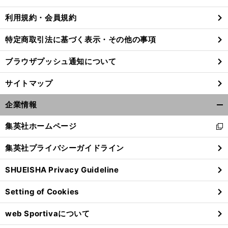
る
利用規約・会員規約
特定商取引法に基づく表示・その他の事項
ブラウザプッシュ通知について
サイトマップ
企業情報
開
く/
集英社ホームページ
新
閉
し
じ
集英社プライバシーガイドライン
い
る
ウ
SHUEISHA Privacy Guideline
ィ
ン
Setting of Cookies
ド
ウ
web Sportivaについて
で
開