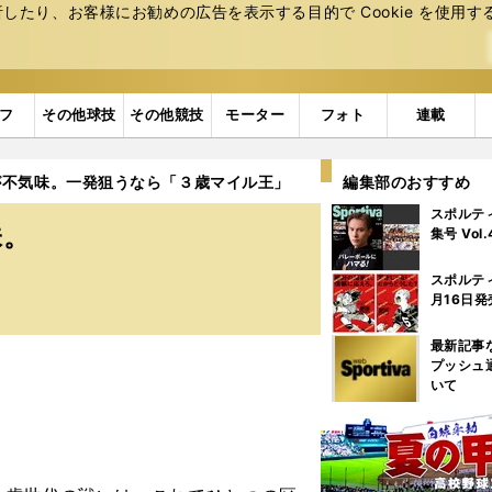
たり、お客様にお勧めの広告を表⽰する⽬的で Cookie を使⽤す
フ
その他球技
その他競技
モーター
フォト
連載
が不気味。一発狙うなら「３歳マイル王」
編集部のおすすめ
スポルテ
味。
集号 Vol
スポルテ
月16日発
最新記事
プッシュ
いて