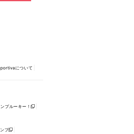
Sportivaについて
ャンプルーキー！
新
し
い
ウ
ャンプ
新
ィ