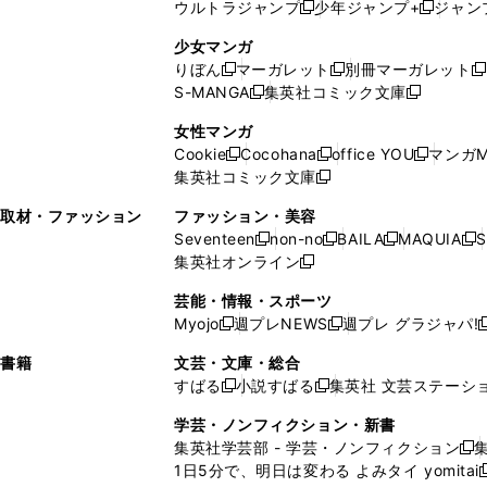
ウルトラジャンプ
少年ジャンプ+
ジャン
新
し
新
く
ィ
ン
ン
ィ
し
い
し
ン
ド
ド
ン
少女マンガ
い
ウ
い
ド
ウ
ウ
ド
りぼん
マーガレット
別冊マーガレット
新
新
新
ウ
ィ
ウ
ウ
で
で
ウ
S-MANGA
集英社コミック文庫
し
新
し
新
ィ
ン
ィ
で
開
開
で
い
し
い
し
ン
ド
ン
女性マンガ
開
く
く
開
ウ
い
ウ
い
ド
ウ
ド
Cookie
Cocohana
office YOU
マンガM
く
く
新
新
新
ィ
ウ
ィ
ウ
ウ
で
ウ
集英社コミック文庫
し
新
し
し
ン
ィ
ン
ィ
で
開
で
い
し
い
い
ド
ン
ド
ン
取材・ファッション
ファッション・美容
開
く
開
ウ
い
ウ
ウ
ウ
ド
ウ
ド
Seventeen
non-no
BAILA
MAQUIA
S
く
く
新
新
新
新
ィ
ウ
ィ
ィ
で
ウ
で
ウ
集英社オンライン
し
新
し
し
し
ン
ィ
ン
ン
開
で
開
で
い
し
い
い
い
ド
ン
ド
ド
芸能・情報・スポーツ
く
開
く
開
ウ
い
ウ
ウ
ウ
ウ
ド
ウ
ウ
Myojo
週プレNEWS
週プレ グラジャパ!
く
く
新
新
新
ィ
ウ
ィ
ィ
ィ
で
ウ
で
で
し
し
ン
ィ
ン
ン
ン
書籍
文芸・文庫・総合
開
で
開
開
い
い
ド
ン
ド
ド
ド
すばる
小説すばる
集英社 文芸ステーシ
く
開
く
く
新
新
ウ
ウ
ウ
ド
ウ
ウ
ウ
く
し
し
ィ
ィ
学芸・ノンフィクション・新書
で
ウ
で
で
で
い
い
ン
ン
集英社学芸部 - 学芸・ノンフィクション
開
で
開
開
開
新
ウ
ウ
ド
ド
1日5分で、明日は変わる よみタイ yomitai
く
開
く
く
く
し
新
ィ
ィ