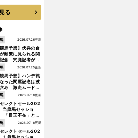
見る
事
馬
2026.07.26更新
競馬予想】伏兵の台
が頻繁に見られる関
記念 穴党記者が目
つけた激走候補２頭
馬
2026.07.25更新
競馬予想】ハンデ戦
なった関屋記念は波
含み 激走ムード漂
のは「勢いのある上
馬
2026.07.18更新
り馬」
セレクトセール202
】当歳馬セッショ
 「目玉不在」と言
れた新種牡馬たちの
馬
2026.07.18更新
価はいかに!?
前
セレクトセール202
へ
】１歳馬セッショ