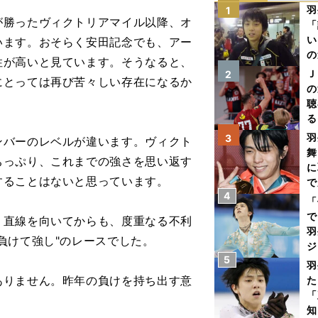
羽
1
勝ったヴィクトリアマイル以降、オ
「
い
います。おそらく安田記念でも、アー
の
性が高いと見ています。そうなると、
Ｊ
2
にとっては再び苦々しい存在になるか
の
聴
る
い
羽
3
バーのレベルが違います。ヴィクト
舞
ちっぷり、これまでの強さを思い返す
に
することはないと思っています。
で
4
「
で
直線を向いてからも、度重なる不利
羽
負けて強し"のレースでした。
ジ
5
羽
りません。昨年の負けを持ち出す意
た
「
知