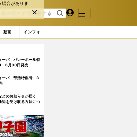
る場合がありま
マイペ
閉じ
検索
メニュ
ー
る
す
ジ
る
動画
インフォ
ィーバ バレーボール特
.4 6月30日発売
ィーバ 部活特集号 3
売
などのお知らせが届く
通知を受け取る方法につ