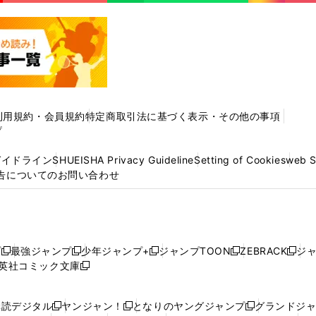
利用規約・会員規約
特定商取引法に基づく表示・その他の事項
プ
ガイドライン
SHUEISHA Privacy Guideline
Setting of Cookies
web 
告についてのお問い合わせ
プ
最強ジャンプ
少年ジャンプ+
ジャンプTOON
ZEBRACK
ジ
新
新
新
新
新
英社コミック文庫
し
新
し
し
し
し
い
い
し
い
い
い
ウ
ウ
い
ウ
ウ
ウ
購読デジタル
ヤンジャン！
となりのヤングジャンプ
グランドジ
新
新
新
ィ
ィ
ウ
ィ
ィ
ィ