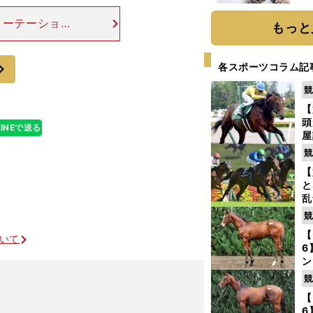
ローテーション
もっと
る限りは不問で
トリアマイルが
次
各スポーツコラム記
競
【
頭
LINEで送る
屋
を
競
【
と
乱
う
競
が
【
ついて
6
ン
わ
競
評
【
波乱続きの安田記念は激走候補４頭で大勝負
6