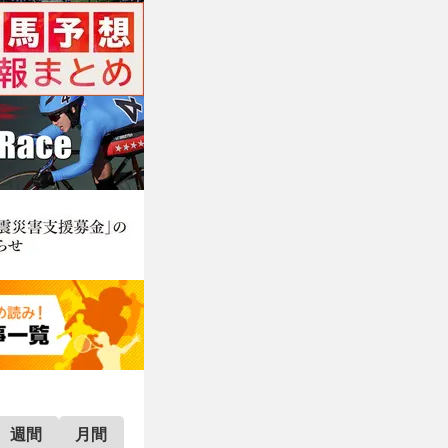
週間
月間