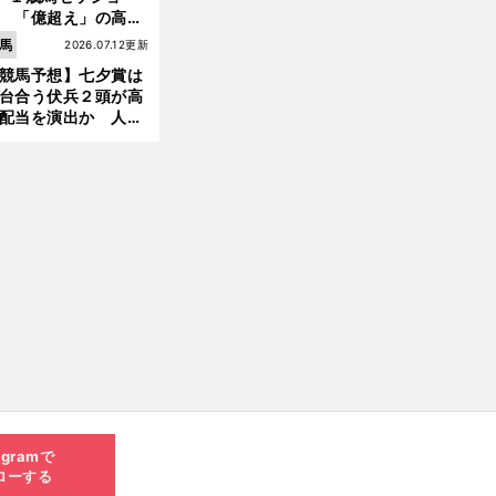
 「億超え」の高額
のなかで現場のプロ
馬
2026.07.12更新
ほれ込んだ４頭
競馬予想】七夕賞は
台合う伏兵２頭が高
配当を演出か 人気
有力馬には嫌なデー
あり
agramで
ローする