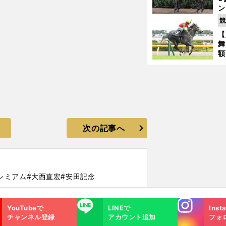
ン
馬
競
が
【
舞
額
の
タ
次の記事へ
レミアム
#大西直宏
#安田記念
Instagra
LINE
YouTubeで
LINEで
Inst
m
チャンネル登録
アカウント追加
フォ