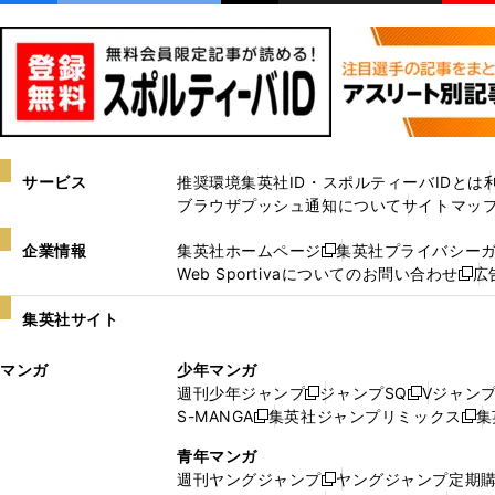
サービス
推奨環境
集英社ID・スポルティーバIDとは
ブラウザプッシュ通知について
サイトマッ
企業情報
集英社ホームページ
集英社プライバシー
新
Web Sportivaについてのお問い合わせ
広
し
新
い
し
集英社サイト
ウ
い
ィ
ウ
マンガ
少年マンガ
ン
ィ
週刊少年ジャンプ
ジャンプSQ
Vジャン
ド
ン
新
新
S-MANGA
集英社ジャンプリミックス
集
ウ
ド
新
し
し
新
で
ウ
し
い
い
し
青年マンガ
開
で
い
ウ
ウ
い
週刊ヤングジャンプ
ヤングジャンプ定期
新
く
開
ウ
ィ
ィ
ウ