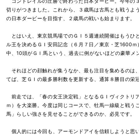
コントレイルの圧勝で終わった日本ダービー。今年の３
切りがつきました。これから、３歳馬は古馬とも戦うよ
の日本ダービーを目指す、２歳馬の戦いも始まります。
とはいえ、東京競馬場でのＧＩ５週連続開催はもうひと
ル王を決めるＧＩ安田記念（６月７日／東京・芝1600ｍ
中、10頭がＧＩ馬という、過去に例がないほどの豪華メ
それほどの顔触れが集うなか、最も注目を集めるのは、
てば、芝ＧＩの最多勝利数を更新する、通算８勝目の栄
前走では、「春の女王決定戦」となるＧＩヴィクトリアマ
ｍ）を大楽勝。今度は同じコースで、牡馬一線級と戦う
馬」らしい強さを見せることができるのか、必見です。
個人的には今回も、アーモンドアイを信頼しようと思