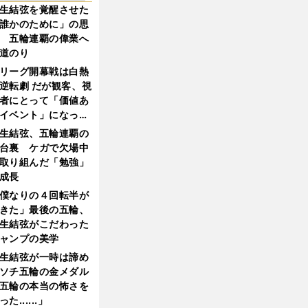
生結弦を覚醒させた
誰かのために」の思
 五輪連覇の偉業へ
道のり
リーグ開幕戦は白熱
逆転劇 だが観客、視
者にとって「価値あ
イベント」になって
たか
生結弦、五輪連覇の
台裏 ケガで欠場中
取り組んだ「勉強」
成長
僕なりの４回転半が
きた」最後の五輪、
生結弦がこだわった
ャンプの美学
生結弦が一時は諦め
ソチ五輪の金メダル
五輪の本当の怖さを
った......」