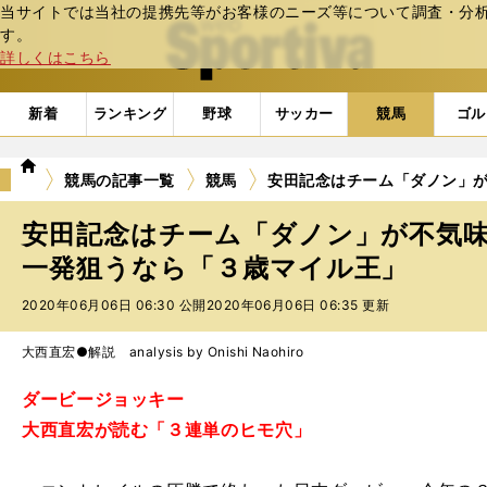
当サイトでは当社の提携先等がお客様のニーズ等について調査・分析し
web Sportiva (webスポルティーバ)
す。
詳しくはこちら
新着
ランキング
野球
サッカー
競馬
ゴル
we
競馬の記事一覧
競馬
安田記念はチーム「ダノン」
b
ス
安田記念はチーム「ダノン」が不気
ポ
ル
一発狙うなら「３歳マイル王」
テ
2020年06月06日 06:30 公開
2020年06月06日 06:35 更新
ィ
ー
バ
大西直宏●解説 analysis by Onishi Naohiro
ダービージョッキー
大西直宏が読む「３連単のヒモ穴」