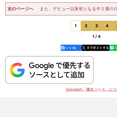
次のページへ
また、デビュー以来初となる中２週の
が懸念されているようですが、これも、中間の様子を見
しょう。体調に心配はなさそうですし、何よりヴィク
「調教代わり」と言ってもい
1
2
3
4
のページへ
1 / 4
いいね
Xでポストする
line
faceboo
x
k
Googleの「優先ソース」に
。