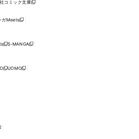
社コミック文庫
し
新
ン
い
し
ド
ウ
い
ウ
ガMeets
新
ィ
ウ
で
し
ン
ィ
開
い
ド
ン
く
ウ
ウ
ド
s
S-MANGA
新
新
ィ
で
ウ
し
し
ン
開
で
い
い
ド
く
開
ウ
ウ
ウ
NO
UOMO
く
新
新
ィ
ィ
で
し
し
ン
ン
開
い
い
ド
ド
く
ウ
ウ
ウ
ウ
ィ
ィ
で
で
ン
ン
開
開
ド
ド
く
く
ウ
ウ
で
で
開
開
く
く
し