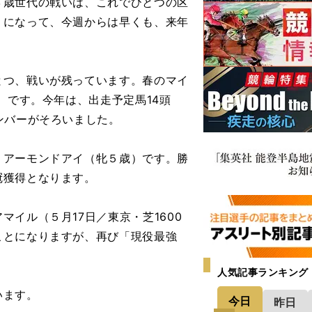
歳世代の戦いは、これでひとつの区
うになって、今週からは早くも、来年
つ、戦いが残っています。春のマイ
）です。今年は、出走予定馬14頭
ンバーがそろいました。
アーモンドアイ（牝５歳）です。勝
冠獲得となります。
イル（５月17日／東京・芝1600
ことになりますが、再び「現役最強
人気記事ランキング
います。
今日
昨日