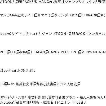
プTOON
ZEBRACK
S-MANGA
集英社ジャンプリミックス
集英
新
し
新
し
新
し
新
ン
ン
ィ
ン
ン
ン
し
い
し
い
し
い
し
ド
ド
ン
ド
ド
ド
い
ウ
い
ウ
い
ウ
い
ウ
ウ
ド
ウ
ウ
ウ
マンガMee公式サイト
リマコミ
ジャンプTOON
ZEBRACK
マン
新
新
新
新
ウ
ィ
ウ
ィ
ウ
ィ
ウ
で
で
ウ
で
で
で
し
し
し
し
し
ィ
ン
ィ
ン
ィ
ン
ィ
開
開
で
開
開
開
い
い
い
い
い
ン
ド
ン
ド
ン
ド
ン
く
く
開
く
く
く
ウ
ウ
ウ
ウ
ウ
ド
ウ
ド
ウ
ド
ウ
ド
ee公式サイト
リマコミ
ジャンプTOON
ZEBRACK
マンガMeet
く
新
新
新
新
ィ
ィ
ィ
ィ
ィ
ウ
で
ウ
で
ウ
で
ウ
し
し
し
し
ン
ン
ン
ン
ン
で
開
で
開
で
開
で
い
い
い
い
ド
ド
ド
ド
ド
開
く
開
く
開
く
開
ウ
ウ
ウ
ウ
ウ
ウ
ウ
ウ
ウ
PUR
LEE
eclat
T JAPAN
HAPPY PLUS ONE
MEN'S NON-
く
く
く
く
新
新
新
新
新
ィ
ィ
ィ
ィ
で
で
で
で
で
し
し
し
し
し
ン
ン
ン
ン
開
開
開
開
開
い
い
い
い
い
ド
ド
ド
ド
く
く
く
く
く
ウ
ウ
ウ
ウ
ウ
ウ
ウ
ウ
ウ
Sportiva
パラスポ
新
新
ィ
ィ
ィ
ィ
ィ
で
で
で
で
し
し
し
ン
ン
ン
ン
ン
開
開
開
開
い
い
い
ド
ド
ド
ド
ド
ョン
web 集英社文庫
青春と読書
アジア人物史
く
く
く
く
新
新
新
新
ウ
ウ
ウ
ウ
ウ
ウ
ウ
ウ
し
し
し
し
ィ
ィ
ィ
で
で
で
で
で
い
い
い
い
ン
ン
ン
集英社ビジネス書
集英社新書
集英社新書プラス - 知の水先案内人
開
開
開
開
開
新
新
新
ウ
ウ
ウ
ウ
ド
ド
ド
kotoba
e!集英社
情報・知識＆オピニオン imidas
く
く
く
く
く
新
し
新
し
新
ィ
ィ
ィ
ィ