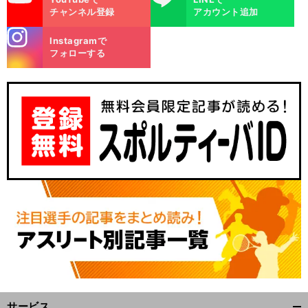
チャンネル登録
アカウント追加
stagra
Instagramで
m
フォローする
サービス