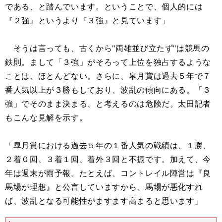
である、と踏んでいます。ということで、個人的には
『２強』というより『３強』と見ています」
そうは言っても、古くから"両雄並び立たず"は競馬の
鉄則。まして「３強」がそろって上位を独占するような
ことは、ほとんどない。さらに、皐月賞は過去５年で７
番人気以上が３勝もしており、波乱の傾向にある。「３
強」でそのまま決まる、と考えるのは危険だ。太田記者
もこんな見解を示す。
「皐月賞における過去５年の１番人気の戦績は、１勝、
２着０回、３着１回、着外３回と不振です。加えて、今
年は週末が雨予報。たとえば、コントレイル陣営は『良
馬場が理想』と公言していますから、馬場が悪化すれ
ば、波乱となる可能性がますます高まると思います」