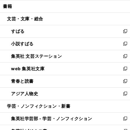
ウ
ン
ウ
し
書籍
く
で
ド
ィ
い
開
ウ
ン
ウ
文芸・文庫・総合
く
で
ド
ィ
開
ウ
ン
すばる
く
で
ド
新
開
ウ
し
小説すばる
く
で
い
新
開
ウ
し
集英社 文芸ステーション
く
ィ
い
新
ン
ウ
し
web 集英社文庫
ド
ィ
い
新
ウ
ン
ウ
し
青春と読書
で
ド
ィ
い
新
開
ウ
ン
ウ
し
アジア人物史
く
で
ド
ィ
い
新
開
ウ
ン
ウ
し
学芸・ノンフィクション・新書
く
で
ド
ィ
い
開
ウ
ン
ウ
集英社学芸部 - 学芸・ノンフィクション
く
で
ド
ィ
新
開
ウ
ン
し