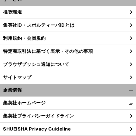
開
く/
推奨環境
閉
じ
集英社ID・スポルティーバIDとは
る
利用規約・会員規約
特定商取引法に基づく表示・その他の事項
ブラウザプッシュ通知について
サイトマップ
企業情報
開
く/
集英社ホームページ
新
閉
し
３
」
。
じ
前
集英社プライバシーガイドライン
へ
い
る
ウ
SHUEISHA Privacy Guideline
ィ
ン