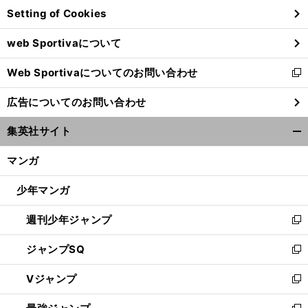
Setting of Cookies
ド
ウ
web Sportivaについて
で
開
Web Sportivaについてのお問い合わせ
く
新
し
広告についてのお問い合わせ
い
ウ
集英社サイト
ィ
開
ン
く/
マンガ
ド
閉
ウ
じ
少年マンガ
で
る
開
週刊少年ジャンプ
く
新
し
ジャンプSQ
い
新
ウ
し
Vジャンプ
ィ
い
新
ン
ウ
し