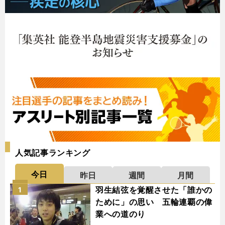
人気記事ランキング
今日
昨日
週間
月間
羽生結弦を覚醒させた「誰かの
1
ために」の思い 五輪連覇の偉
業への道のり