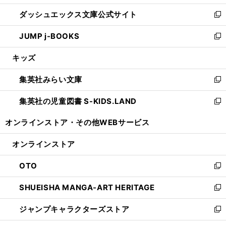
開
ン
ウ
し
ダッシュエックス文庫公式サイト
く
ド
ィ
い
新
ウ
ン
ウ
し
JUMP j-BOOKS
で
ド
ィ
い
新
開
ウ
ン
ウ
し
キッズ
く
で
ド
ィ
い
開
ウ
ン
ウ
集英社みらい文庫
く
で
ド
ィ
新
開
ウ
ン
し
集英社の児童図書 S-KIDS.LAND
く
で
ド
い
新
開
ウ
ウ
し
オンラインストア・
その他WEBサービス
く
で
ィ
い
開
ン
ウ
オンラインストア
く
ド
ィ
ウ
ン
OTO
で
ド
新
開
ウ
し
SHUEISHA MANGA-ART HERITAGE
く
で
い
新
開
ウ
し
ジャンプキャラクターズストア
く
ィ
い
新
ン
ウ
し