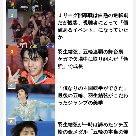
Ｊリーグ開幕戦は白熱の逆転劇
2
だが観客、視聴者にとって「価
値あるイベント」になっていた
か
羽生結弦、五輪連覇の舞台裏
3
ケガで欠場中に取り組んだ「勉
強」で成長
4
「僕なりの４回転半ができた」
最後の五輪、羽生結弦がこだわ
ったジャンプの美学
5
羽生結弦が一時は諦めたソチ五
輪の金メダル「五輪の本当の怖