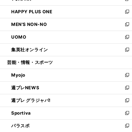
新
開
ウ
ン
ウ
し
HAPPY PLUS ONE
く
で
ド
ィ
い
新
開
ウ
ン
ウ
し
MEN'S NON-NO
く
で
ド
ィ
い
新
開
ウ
ン
ウ
し
UOMO
く
で
ド
ィ
い
新
開
ウ
ン
ウ
し
集英社オンライン
く
で
ド
ィ
い
新
開
ウ
ン
ウ
し
芸能・情報・スポーツ
く
で
ド
ィ
い
開
ウ
ン
ウ
Myojo
く
で
ド
ィ
新
開
ウ
ン
し
週プレNEWS
く
で
ド
い
新
開
ウ
ウ
し
週プレ グラジャパ!
く
で
ィ
い
新
開
ン
ウ
し
Sportiva
く
ド
ィ
い
新
ウ
ン
ウ
し
パラスポ
で
ド
ィ
い
新
開