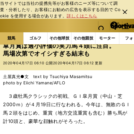
当サイトでは当社の提携先等がお客様のニーズ等について調
査・分析したり、お客様にお勧めの広告を表⽰する⽬的で Co
閉じ
okie を使⽤する場合があります。
詳しくはこちら
る
マイペ
web Sportiva (webスポルティーバ)
検索
メニュ
we
ー
競馬の記事一覧
競馬
皐月賞は過小評価の実力馬４
b
ジ
競馬
ゴルフ
その他球技
その他競技
モーター
フォ
ス
皐月賞は過小評価の実力馬４頭に注目。
ポ
馬場次第でオイシすぎる結末も
ル
テ
2020年04月17日 06:10 公開
2020年04月17日 06:12 更新
ィ
ー
土屋真光●文 text by Tsuchiya Masamitsu
バ
photo by Eiichi Yamane/AFLO
３歳牡馬クラシックの初戦、ＧＩ皐月賞（中山・芝
2000ｍ）が４月19日に行なわれる。今年は、無敗のＧＩ
馬２頭をはじめ、重賞（地方交流重賞も含む）勝ち馬が
計10頭と、豪華な顔触れがそろった。