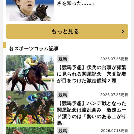
さを知った......」
もっと見る
各スポーツコラム記事
競馬
2026.07.26更新
【競馬予想】伏兵の台頭が頻繁
に見られる関屋記念 穴党記者
が目をつけた激走候補２頭
競馬
2026.07.25更新
【競馬予想】ハンデ戦となった
関屋記念は波乱含み 激走ムー
ド漂うのは「勢いのある上がり
馬」
競馬
2026.07.18更新