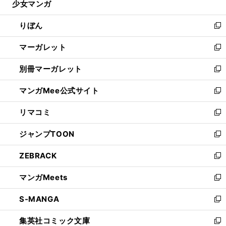
少女マンガ
く
で
ド
ィ
い
開
ウ
ン
ウ
りぼん
く
で
ド
ィ
新
開
ウ
ン
し
マーガレット
く
で
ド
い
新
開
ウ
ウ
し
別冊マーガレット
く
で
ィ
い
新
開
ン
ウ
し
マンガMee公式サイト
く
ド
ィ
い
新
ウ
ン
ウ
し
リマコミ
で
ド
ィ
い
新
開
ウ
ン
ウ
し
ジャンプTOON
く
で
ド
ィ
い
新
開
ウ
ン
ウ
し
ZEBRACK
く
で
ド
ィ
い
新
開
ウ
ン
ウ
し
マンガMeets
く
で
ド
ィ
い
新
開
ウ
ン
ウ
し
S-MANGA
く
で
ド
ィ
い
新
開
ウ
ン
ウ
し
集英社コミック文庫
く
で
ド
ィ
い
新