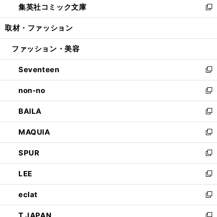
集英社コミック文庫
く
で
ド
ィ
い
新
開
ウ
ン
ウ
し
取材・ファッション
く
で
ド
ィ
い
開
ウ
ン
ウ
ファッション・美容
く
で
ド
ィ
開
ウ
ン
Seventeen
く
で
ド
新
開
ウ
し
non-no
く
で
い
新
開
ウ
し
BAILA
く
ィ
い
新
ン
ウ
し
MAQUIA
ド
ィ
い
新
ウ
ン
ウ
し
SPUR
で
ド
ィ
い
新
開
ウ
ン
ウ
し
LEE
く
で
ド
ィ
い
新
開
ウ
ン
ウ
し
eclat
く
で
ド
ィ
い
新
開
ウ
ン
ウ
し
T JAPAN
く
で
ド
ィ
い