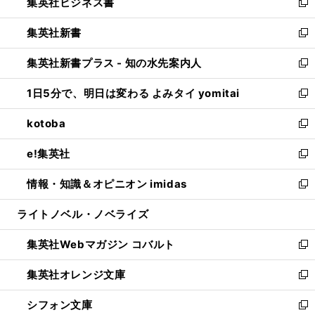
集英社ビジネス書
く
で
ド
い
新
開
ウ
ウ
し
集英社新書
く
で
ィ
い
新
開
ン
ウ
し
集英社新書プラス - 知の水先案内人
く
ド
ィ
い
新
ウ
ン
ウ
し
1日5分で、明日は変わる よみタイ yomitai
で
ド
ィ
い
新
開
ウ
ン
ウ
し
kotoba
く
で
ド
ィ
い
新
開
ウ
ン
ウ
し
e!集英社
く
で
ド
ィ
い
新
開
ウ
ン
ウ
し
情報・知識＆オピニオン imidas
く
で
ド
ィ
い
新
開
ウ
ン
ウ
し
ライトノベル・ノベライズ
く
で
ド
ィ
い
開
ウ
ン
ウ
集英社Webマガジン コバルト
く
で
ド
ィ
新
開
ウ
ン
し
集英社オレンジ文庫
く
で
ド
い
新
開
ウ
ウ
し
シフォン文庫
く
で
ィ
い
新