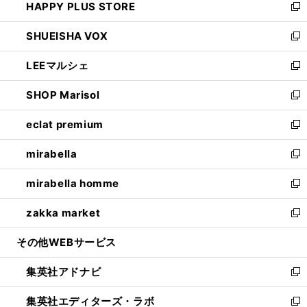
HAPPY PLUS STORE
ド
ィ
い
新
ウ
ン
ウ
し
SHUEISHA VOX
で
ド
ィ
い
新
開
ウ
ン
ウ
し
LEEマルシェ
く
で
ド
ィ
い
新
開
ウ
ン
ウ
し
SHOP Marisol
く
で
ド
ィ
い
新
開
ウ
ン
ウ
し
eclat premium
く
で
ド
ィ
い
新
開
ウ
ン
ウ
し
mirabella
く
で
ド
ィ
い
新
開
ウ
ン
ウ
し
mirabella homme
く
で
ド
ィ
い
新
開
ウ
ン
ウ
し
zakka market
く
で
ド
ィ
い
新
開
ウ
ン
ウ
し
その他WEBサービス
く
で
ド
ィ
い
開
ウ
ン
ウ
集英社アドナビ
く
で
ド
ィ
新
開
ウ
ン
し
集英社エディターズ・ラボ
く
で
ド
い
新