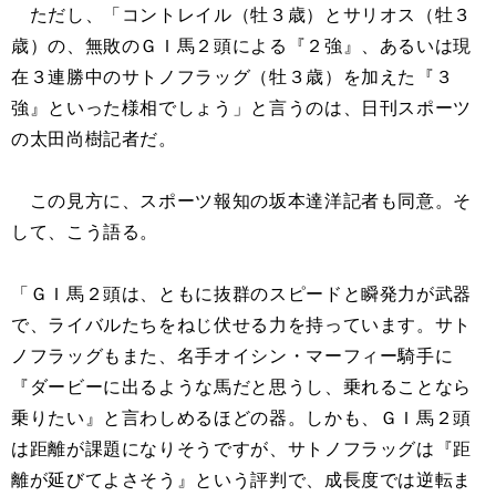
ただし、「コントレイル（牡３歳）とサリオス（牡３
歳）の、無敗のＧＩ馬２頭による『２強』、あるいは現
在３連勝中のサトノフラッグ（牡３歳）を加えた『３
強』といった様相でしょう」と言うのは、日刊スポーツ
の太田尚樹記者だ。
この見方に、スポーツ報知の坂本達洋記者も同意。そ
して、こう語る。
「ＧＩ馬２頭は、ともに抜群のスピードと瞬発力が武器
で、ライバルたちをねじ伏せる力を持っています。サト
ノフラッグもまた、名手オイシン・マーフィー騎手に
『ダービーに出るような馬だと思うし、乗れることなら
乗りたい』と言わしめるほどの器。しかも、ＧＩ馬２頭
は距離が課題になりそうですが、サトノフラッグは『距
離が延びてよさそう』という評判で、成長度では逆転ま