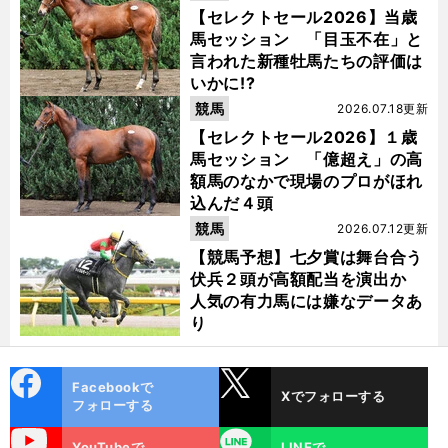
【セレクトセール2026】当歳
馬セッション 「目玉不在」と
言われた新種牡馬たちの評価は
いかに!?
競馬
2026.07.18更新
【セレクトセール2026】１歳
馬セッション 「億超え」の高
額馬のなかで現場のプロがほれ
込んだ４頭
競馬
2026.07.12更新
【競馬予想】七夕賞は舞台合う
伏兵２頭が高額配当を演出か
人気の有力馬には嫌なデータあ
り
cebo
X
Facebookで
Xでフォローする
ok
フォローする
uTube
LINE
YouTubeで
LINEで