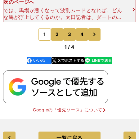
次のページへ
では、馬場が悪くなって波乱ムードとなれば、どん
な馬が浮上してくるのか。太田記者は、ダートの重
賞勝ち馬の名前を挙げた。馬場悪化で浮上しそうな
キメラヴェリテ「キメラヴェリテ（牡３歳）です。
次
1
2
3
4
のページへ
地方交流重賞の北
1 / 4
いいね
Xでポストする
LINEで送る
line
faceboo
x
k
Googleの「優先ソース」について
一覧に戻る