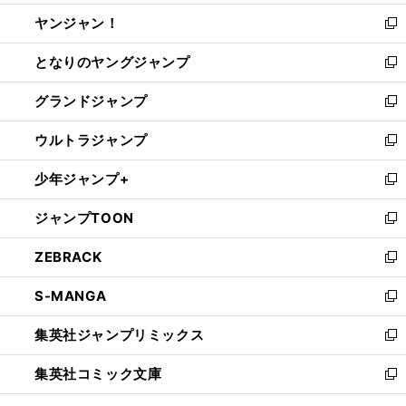
開
ウ
ウ
し
ヤンジャン！
く
で
ィ
い
新
開
ン
ウ
し
となりのヤングジャンプ
く
ド
ィ
い
新
ウ
ン
ウ
し
グランドジャンプ
で
ド
ィ
い
新
開
ウ
ン
ウ
し
ウルトラジャンプ
く
で
ド
ィ
い
新
開
ウ
ン
ウ
し
少年ジャンプ+
く
で
ド
ィ
い
新
開
ウ
ン
ウ
し
ジャンプTOON
く
で
ド
ィ
い
新
開
ウ
ン
ウ
し
ZEBRACK
く
で
ド
ィ
い
新
開
ウ
ン
ウ
し
S-MANGA
く
で
ド
ィ
い
新
開
ウ
ン
ウ
し
集英社ジャンプリミックス
く
で
ド
ィ
い
新
開
ウ
ン
ウ
し
集英社コミック文庫
く
で
ド
ィ
い
新
開
ウ
ン
ウ
し