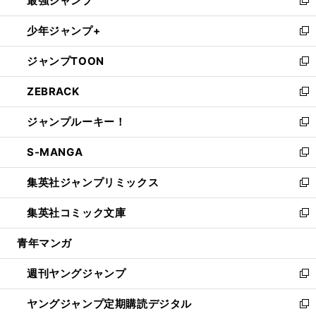
最強ジャンプ
ド
ィ
い
新
ウ
ン
ウ
し
少年ジャンプ+
で
ド
ィ
い
新
開
ウ
ン
ウ
し
ジャンプTOON
く
で
ド
ィ
い
新
開
ウ
ン
ウ
し
ZEBRACK
く
で
ド
ィ
い
新
開
ウ
ン
ウ
し
ジャンプルーキー！
く
で
ド
ィ
い
新
開
ウ
ン
ウ
し
S-MANGA
く
で
ド
ィ
い
新
開
ウ
ン
ウ
し
集英社ジャンプリミックス
く
で
ド
ィ
い
新
開
ウ
ン
ウ
し
集英社コミック文庫
く
で
ド
ィ
い
新
開
ウ
ン
ウ
し
青年マンガ
く
で
ド
ィ
い
開
ウ
ン
ウ
週刊ヤングジャンプ
く
で
ド
ィ
新
開
ウ
ン
し
ヤングジャンプ定期購読デジタル
く
で
ド
い
新