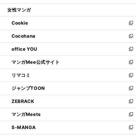
開
ウ
ン
ウ
し
女性マンガ
く
で
ド
ィ
い
開
ウ
ン
ウ
Cookie
く
で
ド
ィ
新
開
ウ
ン
し
Cocohana
く
で
ド
い
新
開
ウ
ウ
し
office YOU
く
で
ィ
い
新
開
ン
ウ
し
マンガMee公式サイト
く
ド
ィ
い
新
ウ
ン
ウ
し
リマコミ
で
ド
ィ
い
新
開
ウ
ン
ウ
し
ジャンプTOON
く
で
ド
ィ
い
新
開
ウ
ン
ウ
し
ZEBRACK
く
で
ド
ィ
い
新
開
ウ
ン
ウ
し
マンガMeets
く
で
ド
ィ
い
新
開
ウ
ン
ウ
し
S-MANGA
く
で
ド
ィ
い
新
開
ウ
ン
ウ
し