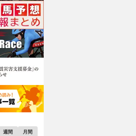
週間
月間