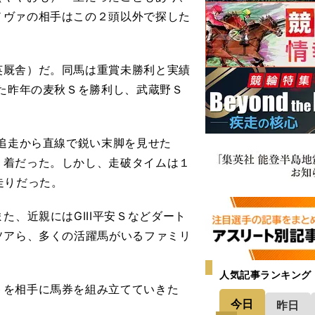
ノヴァの相手はこの２頭以外で探した
英厩舎）だ。同馬は重賞未勝利と実績
れた昨年の麦秋Ｓを勝利し、武蔵野Ｓ
追走から直線で鋭い末脚を見せた
２着だった。しかし、走破タイムは１
走りだった。
、近親にはGIII平安Ｓなどダート
ソアら、多くの活躍馬がいるファミリ
人気記事ランキング
を相手に馬券を組み立てていきた
今日
昨日