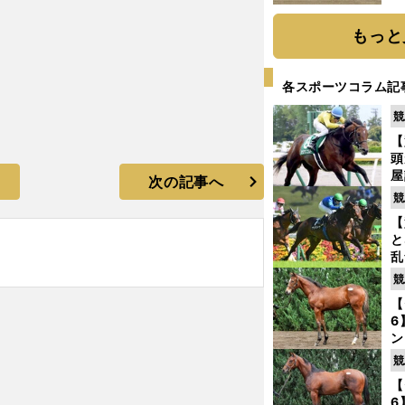
だ
もっと
各スポーツコラム記
競
【
頭
屋
次の記事へ
を
競
【
と
乱
う
競
が
【
6
ン
わ
競
評
【
6