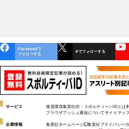
ebo
X
YouTube
Facebookで
Xでフォローする
ok
フォローする
サービス
推奨環境
集英社ID・スポルティーバIDとは
ブラウザプッシュ通知について
サイトマッ
企業情報
集英社ホームページ
集英社プライバシー
新