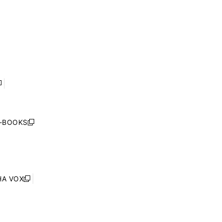
し
し
ン
ン
開
い
い
ド
ド
く
ウ
ウ
ウ
ウ
ィ
ィ
で
で
ン
ン
開
開
ド
ド
く
く
ウ
ウ
で
で
開
開
く
く
し
い
ウ
j-BOOKS
新
ィ
し
ン
い
ド
ウ
ウ
ィ
で
ン
HA VOX
開
新
ド
く
し
ウ
い
で
ウ
開