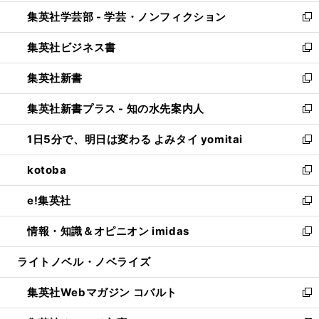
開
ウ
ン
ウ
集英社学芸部 - 学芸・ノンフィクション
く
で
ド
ィ
新
開
ウ
ン
し
集英社ビジネス書
く
で
ド
い
新
開
ウ
ウ
し
集英社新書
く
で
ィ
い
新
開
ン
ウ
し
集英社新書プラス - 知の水先案内人
く
ド
ィ
い
新
ウ
ン
ウ
し
1日5分で、明日は変わる よみタイ yomitai
で
ド
ィ
い
新
開
ウ
ン
ウ
し
kotoba
く
で
ド
ィ
い
新
開
ウ
ン
ウ
し
e!集英社
く
で
ド
ィ
い
新
開
ウ
ン
ウ
し
情報・知識＆オピニオン imidas
く
で
ド
ィ
い
新
開
ウ
ン
ウ
し
ライトノベル・ノベライズ
く
で
ド
ィ
い
開
ウ
ン
ウ
集英社Webマガジン コバルト
く
で
ド
ィ
新
開
ウ
ン
し