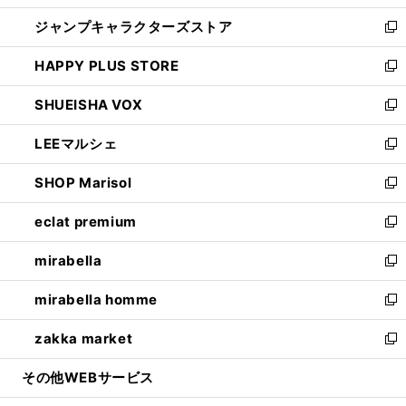
開
ウ
し
ジャンプキャラクターズストア
く
ィ
い
新
ン
ウ
し
HAPPY PLUS STORE
ド
ィ
い
新
ウ
ン
ウ
し
SHUEISHA VOX
で
ド
ィ
い
新
開
ウ
ン
ウ
し
LEEマルシェ
く
で
ド
ィ
い
新
開
ウ
ン
ウ
し
SHOP Marisol
く
で
ド
ィ
い
新
開
ウ
ン
ウ
し
eclat premium
く
で
ド
ィ
い
新
開
ウ
ン
ウ
し
mirabella
く
で
ド
ィ
い
新
開
ウ
ン
ウ
し
mirabella homme
く
で
ド
ィ
い
新
開
ウ
ン
ウ
し
zakka market
く
で
ド
ィ
い
新
開
ウ
ン
ウ
し
その他WEBサービス
く
で
ド
ィ
い
開
ウ
ン
ウ