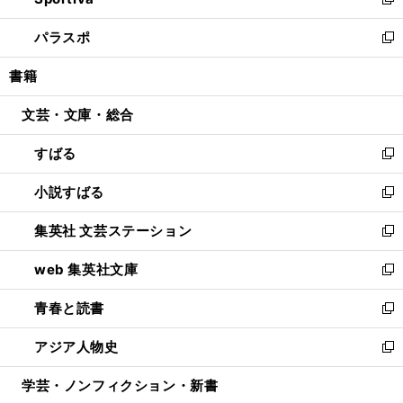
ィ
い
新
ウ
ン
ウ
し
パラスポ
で
ド
ィ
い
新
開
ウ
ン
ウ
し
書籍
く
で
ド
ィ
い
開
ウ
ン
ウ
文芸・文庫・総合
く
で
ド
ィ
開
ウ
ン
すばる
く
で
ド
新
開
ウ
し
小説すばる
く
で
い
新
開
ウ
し
集英社 文芸ステーション
く
ィ
い
新
ン
ウ
し
web 集英社文庫
ド
ィ
い
新
ウ
ン
ウ
し
青春と読書
で
ド
ィ
い
新
開
ウ
ン
ウ
し
アジア人物史
く
で
ド
ィ
い
新
開
ウ
ン
ウ
し
学芸・ノンフィクション・新書
く
で
ド
ィ
い