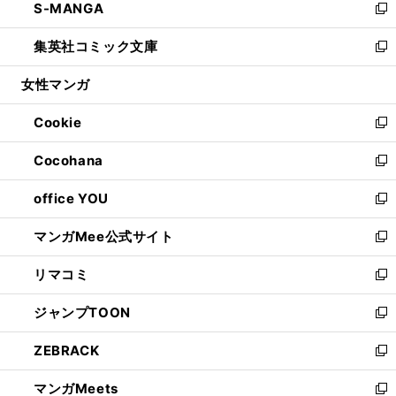
S-MANGA
く
で
ド
ィ
い
新
開
ウ
ン
ウ
し
集英社コミック文庫
く
で
ド
ィ
い
新
開
ウ
ン
ウ
し
女性マンガ
く
で
ド
ィ
い
開
ウ
ン
ウ
Cookie
く
で
ド
ィ
新
開
ウ
ン
し
Cocohana
く
で
ド
い
新
開
ウ
ウ
し
office YOU
く
で
ィ
い
新
開
ン
ウ
し
マンガMee公式サイト
く
ド
ィ
い
新
ウ
ン
ウ
し
リマコミ
で
ド
ィ
い
新
開
ウ
ン
ウ
し
ジャンプTOON
く
で
ド
ィ
い
新
開
ウ
ン
ウ
し
ZEBRACK
く
で
ド
ィ
い
新
開
ウ
ン
ウ
し
マンガMeets
く
で
ド
ィ
い
新