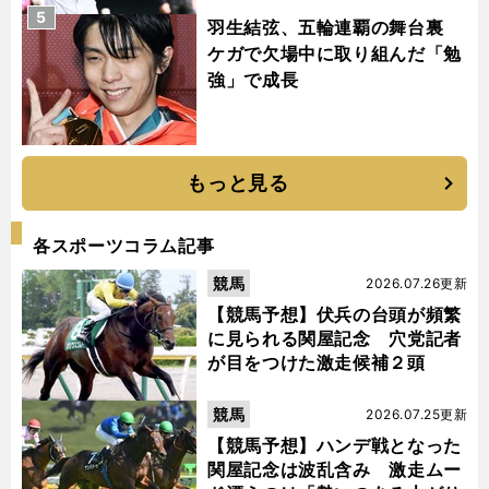
5
羽生結弦、五輪連覇の舞台裏
ケガで欠場中に取り組んだ「勉
強」で成長
もっと見る
各スポーツコラム記事
競馬
2026.07.26更新
【競馬予想】伏兵の台頭が頻繁
に見られる関屋記念 穴党記者
が目をつけた激走候補２頭
競馬
2026.07.25更新
【競馬予想】ハンデ戦となった
関屋記念は波乱含み 激走ムー