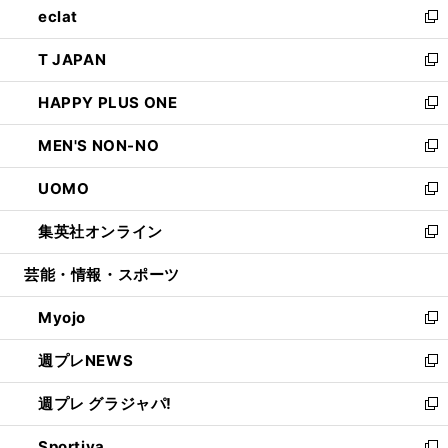
eclat
く
で
ド
ィ
い
新
開
ウ
ン
ウ
し
T JAPAN
く
で
ド
ィ
い
新
開
ウ
ン
ウ
し
HAPPY PLUS ONE
く
で
ド
ィ
い
新
開
ウ
ン
ウ
し
MEN'S NON-NO
く
で
ド
ィ
い
新
開
ウ
ン
ウ
し
UOMO
く
で
ド
ィ
い
新
開
ウ
ン
ウ
し
集英社オンライン
く
で
ド
ィ
い
新
開
ウ
ン
ウ
し
芸能・情報・スポーツ
く
で
ド
ィ
い
開
ウ
ン
ウ
Myojo
く
で
ド
ィ
新
開
ウ
ン
し
週プレNEWS
く
で
ド
い
新
開
ウ
ウ
し
週プレ グラジャパ!
く
で
ィ
い
新
開
ン
ウ
し
Sportiva
く
ド