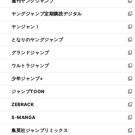
週刊ヤングジャンプ
く
で
ド
ィ
新
開
ウ
ン
し
ヤングジャンプ定期購読デジタル
く
で
ド
い
新
開
ウ
ウ
し
ヤンジャン！
く
で
ィ
い
新
開
ン
ウ
し
となりのヤングジャンプ
く
ド
ィ
い
新
ウ
ン
ウ
し
グランドジャンプ
で
ド
ィ
い
新
開
ウ
ン
ウ
し
ウルトラジャンプ
く
で
ド
ィ
い
新
開
ウ
ン
ウ
し
少年ジャンプ+
く
で
ド
ィ
い
新
開
ウ
ン
ウ
し
ジャンプTOON
く
で
ド
ィ
い
新
開
ウ
ン
ウ
し
ZEBRACK
く
で
ド
ィ
い
新
開
ウ
ン
ウ
し
S-MANGA
く
で
ド
ィ
い
新
開
ウ
ン
ウ
し
集英社ジャンプリミックス
く
で
ド
ィ
い
新