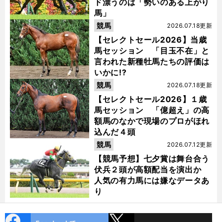
ド漂うのは「勢いのある上がり
馬」
競馬
2026.07.18更新
【セレクトセール2026】当歳
馬セッション 「目玉不在」と
言われた新種牡馬たちの評価は
いかに!?
競馬
2026.07.18更新
【セレクトセール2026】１歳
馬セッション 「億超え」の高
額馬のなかで現場のプロがほれ
込んだ４頭
競馬
2026.07.12更新
【競馬予想】七夕賞は舞台合う
伏兵２頭が高額配当を演出か
人気の有力馬には嫌なデータあ
り
cebo
X