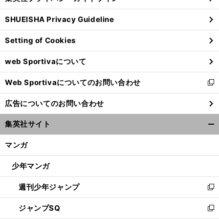
る
ウ
SHUEISHA Privacy Guideline
ィ
ン
Setting of Cookies
ド
ウ
web Sportivaについて
で
開
Web Sportivaについてのお問い合わせ
く
新
し
広告についてのお問い合わせ
い
ウ
集英社サイト
ィ
開
ン
く/
マンガ
ド
閉
ウ
じ
少年マンガ
で
る
開
週刊少年ジャンプ
く
新
し
ジャンプSQ
い
新