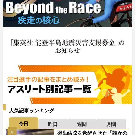
人気記事ランキング
今日
昨日
週間
月間
羽生結弦を覚醒させた「誰かの
1