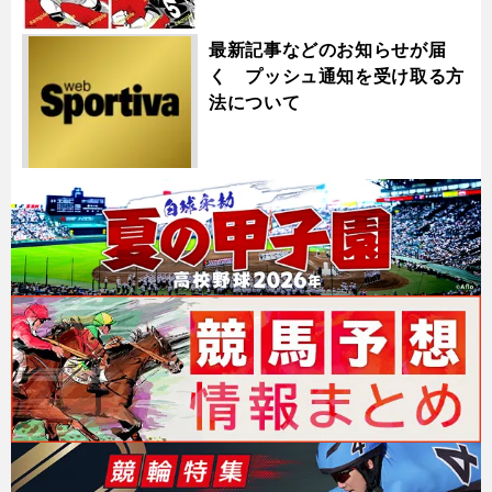
最新記事などのお知らせが届
く プッシュ通知を受け取る方
法について