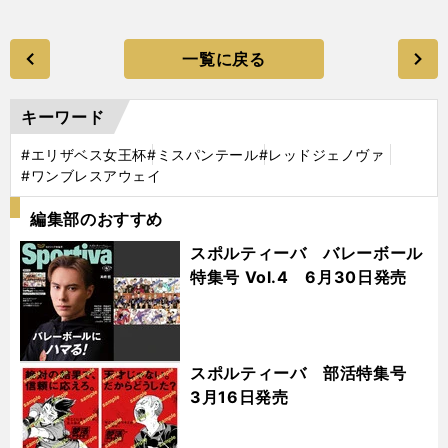
一覧に戻る
キーワード
#エリザベス女王杯
#ミスパンテール
#レッドジェノヴァ
#ワンブレスアウェイ
編集部のおすすめ
スポルティーバ バレーボール
特集号 Vol.4 6月30日発売
スポルティーバ 部活特集号
3月16日発売