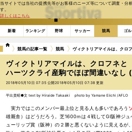
当サイトでは当社の提携先等がお客様のニーズ等について調査・分析し
web Sportiva (webスポルティーバ)
す。
詳しくはこちら
新着
ランキング
野球
サッカー
競馬
ゴル
we
競馬の記事一覧
競馬
ヴィクトリアマイルは、クロ
b
ス
ヴィクトリアマイルは、クロフネと
ポ
ル
ハーツクライ産駒でほぼ間違いなし (
テ
2018年05月10日 07:35 公開
2018年05月10日 07:38 更新
ィ
ー
バ
平出貴昭●文 text by Hiraide Takaaki photo by Yamane Eiichi /AFLO
実力ではこのメンバー最上位と見る人も多いであろう
雄厩舎）はどうだろう。芝1600ｍは４戦してGI阪神ジュ
ューリップ賞（阪神）の２勝と悪くないように見えるが、