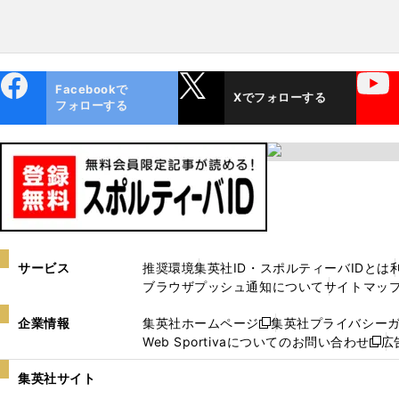
ebo
X
YouTube
Facebookで
Xでフォローする
ok
フォローする
サービス
推奨環境
集英社ID・スポルティーバIDとは
ブラウザプッシュ通知について
サイトマッ
企業情報
集英社ホームページ
集英社プライバシー
新
Web Sportivaについてのお問い合わせ
広
し
新
い
し
集英社サイト
ウ
い