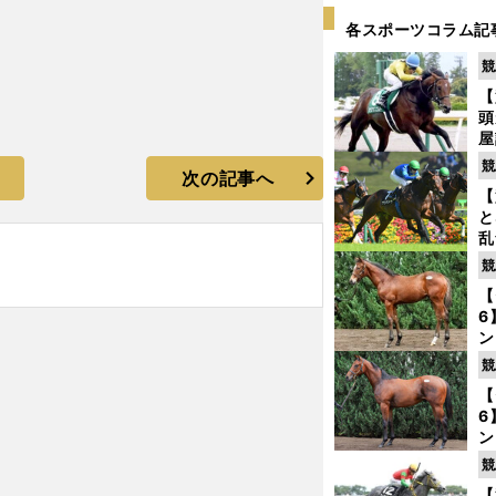
各スポーツコラム記
競
【
頭
屋
を
競
次の記事へ
【
と
乱
う
競
が
【
6
ン
わ
競
評
【
6
ン
馬
競
が
【