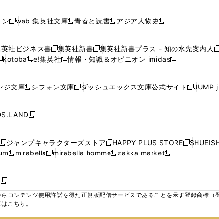
で
で
で
で
し
し
し
ン
ン
ン
ン
ン
開
開
開
開
い
い
い
ド
ド
ド
ド
ド
ョン
web 集英社文庫
青春と読書
アジア人物史
く
く
く
く
新
新
新
新
ウ
ウ
ウ
ウ
ウ
ウ
ウ
ウ
し
し
し
し
ィ
ィ
ィ
で
で
で
で
で
い
い
い
い
ン
ン
ン
集英社ビジネス書
集英社新書
集英社新書プラス - 知の水先案内人
開
開
開
開
開
新
新
新
ウ
ウ
ウ
ウ
ド
ド
ド
kotoba
e!集英社
情報・知識＆オピニオン imidas
く
く
く
く
く
新
し
新
し
新
ィ
ィ
ィ
ィ
ウ
ウ
ウ
し
し
い
し
い
し
ン
ン
ン
ン
で
で
で
い
い
ウ
い
ウ
い
ド
ド
ド
ド
ンジ文庫
シフォン文庫
ダッシュエックス文庫公式サイト
JUMP 
開
開
開
新
新
新
ウ
ウ
ィ
ウ
ィ
ウ
ウ
ウ
ウ
ウ
く
く
く
し
し
し
ィ
ィ
ン
ィ
ン
ィ
で
で
で
で
い
い
い
ン
ン
ド
ン
ド
ン
S.LAND
開
開
開
開
新
ウ
ウ
ウ
ド
ド
ウ
ド
ウ
ド
く
く
く
く
し
ィ
ィ
ィ
ウ
ウ
で
ウ
で
ウ
い
ン
ン
ン
ジャンプキャラクターズストア
HAPPY PLUS STORE
SHUEIS
で
で
開
で
開
で
新
新
新
ウ
ド
ド
ド
ium
mirabella
mirabella homme
zakka market
開
開
く
開
く
開
し
新
新
新
し
新
し
ィ
ウ
ウ
ウ
く
く
く
く
い
し
し
い
し
し
い
ン
で
で
で
ウ
い
い
ウ
い
い
ウ
ド
ボ
開
開
開
新
ィ
ウ
ウ
ィ
ウ
ウ
ィ
ウ
く
く
く
し
らコンテンツ使用許諾を得た正規版配信サービスであることを示す登録商標（登録番
ン
ィ
ィ
ン
ィ
ィ
ン
で
い
覧はこちら。
ド
ン
ン
ド
ン
ン
ド
開
ウ
ウ
ド
ド
ウ
ド
ド
ウ