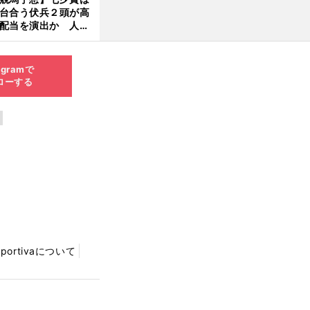
台合う伏兵２頭が高
配当を演出か 人気
有力馬には嫌なデー
あり
agramで
ローする
Sportivaについて