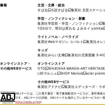
で
ウ
で
で
し
し
ン
ィ
ン
ン
ン
書籍
文芸・文庫・総合
開
で
開
開
い
い
ド
ン
ド
ド
ド
すばる
小説すばる
集英社 文芸ステーシ
く
開
く
く
新
新
ウ
ウ
ウ
ド
ウ
ウ
ウ
く
し
し
ィ
ィ
学芸・ノンフィクション・新書
で
ウ
で
で
で
い
い
ン
ン
集英社学芸部 - 学芸・ノンフィクション
開
で
開
開
開
新
ウ
ウ
ド
ド
1日5分で、明日は変わる よみタイ yomitai
く
開
く
く
く
し
新
ィ
ィ
ウ
ウ
く
い
ン
ン
ライトノベル・ノベライズ
で
で
ウ
ド
ド
集英社Webマガジン コバルト
集英社オレ
開
開
新
ィ
ウ
ウ
く
く
し
ン
キッズ
で
で
い
ド
集英社みらい文庫
集英社の児童図書 S-KID
開
開
新
ウ
ウ
く
く
し
ィ
オンラインストア・
オンラインストア
で
い
ン
その他WEBサービス
OTO
SHUEISHA MANGA-ART HERITAGE
開
新
ウ
ド
LEEマルシェ
SHOP Marisol
eclat prem
く
し
新
新
ィ
ウ
い
し
し
ン
その他WEBサービス
で
ウ
い
い
ド
集英社アドナビ
集英社エディターズ・ラ
開
新
ィ
ウ
ウ
ウ
く
し
ABJマークは、この電子書店・電子書籍配信サービスが、著作権者か
ン
ィ
ィ
で
い
です。ABJマークの詳細、ABJマークを掲示しているサービスの一
ド
ン
ン
開
https://aebs.or.jp/
ウ
新
ウ
ド
ド