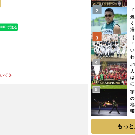
を
「
2
気
く
LINEで送る
浴
太
【
3
ァ
「
い
わ
4
だ
J
人
ついて
は
に
5
と
宇
の
地
輔
題
もっと