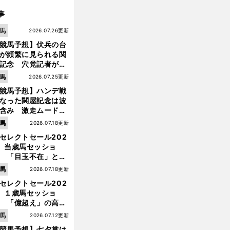
事
馬
2026.07.26更新
競馬予想】伏兵の台
が頻繁に見られる関
記念 穴党記者が目
つけた激走候補２頭
馬
2026.07.25更新
競馬予想】ハンデ戦
なった関屋記念は波
含み 激走ムード漂
のは「勢いのある上
馬
2026.07.18更新
り馬」
ヴ
。
赤
」
！
セレクトセール202
ィクトリアマイルは万馬券セール中
「
札の３頭
は超お買い得
】当歳馬セッショ
 「目玉不在」と言
れた新種牡馬たちの
馬
2026.07.18更新
価はいかに!?
セレクトセール202
】１歳馬セッショ
 「億超え」の高額
のなかで現場のプロ
馬
2026.07.12更新
ほれ込んだ４頭
競馬予想】七夕賞は