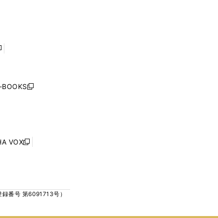
で
で
ン
ン
開
開
ド
ド
く
く
ウ
ウ
で
で
開
開
く
く
し
い
ウ
j-BOOKS
新
ィ
し
ン
い
ド
ウ
ウ
ィ
で
ン
HA VOX
開
新
ド
く
し
ウ
い
で
ウ
開
ィ
く
号 第6091713号）
ン
ド
ウ