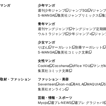
ィ
ウ
マンガ
少年マンガ
ン
ィ
週刊少年ジャンプ
ジャンプSQ
Vジャン
ド
ン
新
新
S-MANGA
集英社ジャンプリミックス
集
ウ
ド
新
し
し
新
で
ウ
し
い
い
し
青年マンガ
開
で
い
ウ
ウ
い
週刊ヤングジャンプ
ヤングジャンプ定期
新
く
開
ウ
ィ
ィ
ウ
ウルトラジャンプ
少年ジャンプ+
ジャン
新
し
新
く
ィ
ン
ン
ィ
し
い
し
ン
ド
ド
ン
少女マンガ
い
ウ
い
ド
ウ
ウ
ド
りぼん
マーガレット
別冊マーガレット
新
新
新
ウ
ィ
ウ
ウ
で
で
ウ
S-MANGA
集英社コミック文庫
し
新
し
新
ィ
ン
ィ
で
開
開
で
い
し
い
し
ン
ド
ン
女性マンガ
開
く
く
開
ウ
い
ウ
い
ド
ウ
ド
Cookie
Cocohana
office YOU
マンガM
く
く
新
新
新
ィ
ウ
ィ
ウ
ウ
で
ウ
集英社コミック文庫
し
新
し
し
ン
ィ
ン
ィ
で
開
で
い
し
い
い
ド
ン
ド
ン
取材・ファッション
ファッション・美容
開
く
開
ウ
い
ウ
ウ
ウ
ド
ウ
ド
Seventeen
non-no
BAILA
MAQUIA
S
く
く
新
新
新
新
ィ
ウ
ィ
ィ
で
ウ
で
ウ
集英社オンライン
し
新
し
し
し
ン
ィ
ン
ン
開
で
開
で
い
し
い
い
い
ド
ン
ド
ド
芸能・情報・スポーツ
く
開
く
開
ウ
い
ウ
ウ
ウ
ウ
ド
ウ
ウ
Myojo
週プレNEWS
週プレ グラジャパ!
く
く
新
新
新
ィ
ウ
ィ
ィ
ィ