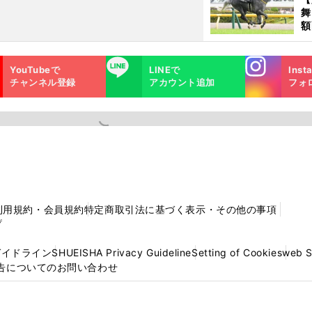
舞
額
の
タ
Instagra
LINE
YouTubeで
LINEで
Inst
m
チャンネル登録
アカウント追加
フォ
利用規約・会員規約
特定商取引法に基づく表示・その他の事項
プ
ガイドライン
SHUEISHA Privacy Guideline
Setting of Cookies
web 
告についてのお問い合わせ