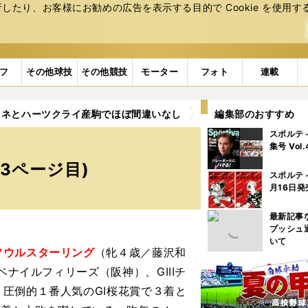
たり、お客様にお勧めの広告を表⽰する⽬的で Cookie を使⽤す
フ
その他球技
その他競技
モーター
フォト
連載
フネとハーツクライ産駒でほぼ間違いなし
3ページ目
編集部のおすすめ
スポルテ
集号 Vol
3ページ目)
スポルテ
月16日発
最新記事
プッシュ
いて
ソウルスターリング
（牝４歳／藤沢和
ベナイルフィリーズ（阪神）、GIIIチ
圧倒的１番人気のGI桜花賞で３着と