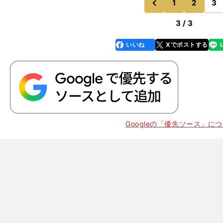
1
2
3
のページへ
前
3 / 3
いいね
Xでポストする
line
faceboo
x
k
Googleの「優先ソース」に