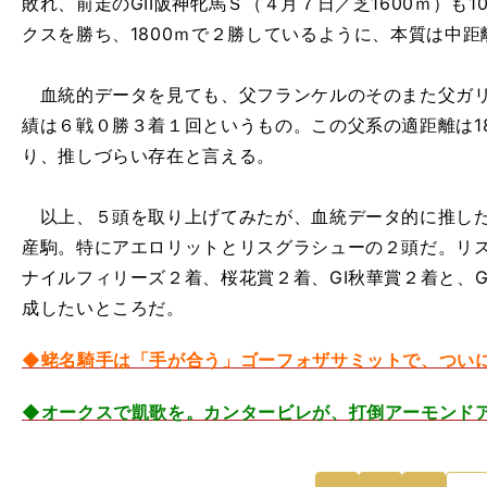
敗れ、前走のGII阪神牝馬Ｓ（４月７日／芝1600ｍ）も
クスを勝ち、1800ｍで２勝しているように、本質は中
血統的データを見ても、父フランケルのそのまた父ガリレ
績は６戦０勝３着１回というもの。この父系の適距離は18
り、推しづらい存在と言える。
以上、５頭を取り上げてみたが、血統データ的に推した
産駒。特にアエロリットとリスグラシューの２頭だ。リ
ナイルフィリーズ２着、桜花賞２着、GI秋華賞２着と、
成したいところだ。
◆蛯名騎手は「手が合う」ゴーフォザサミットで、つい
◆オークスで凱歌を。カンタービレが、打倒アーモンド