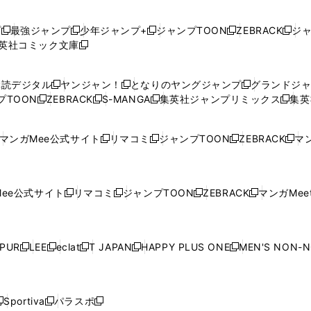
プ
最強ジャンプ
少年ジャンプ+
ジャンプTOON
ZEBRACK
ジ
新
新
新
新
新
英社コミック文庫
し
新
し
し
し
し
い
い
し
い
い
い
ウ
ウ
い
ウ
ウ
ウ
購読デジタル
ヤンジャン！
となりのヤングジャンプ
グランドジ
新
新
新
ィ
ィ
ウ
ィ
ィ
ィ
プTOON
ZEBRACK
S-MANGA
集英社ジャンプリミックス
集英
新
し
新
し
新
し
新
ン
ン
ィ
ン
ン
ン
し
い
し
い
し
い
し
ド
ド
ン
ド
ド
ド
い
ウ
い
ウ
い
ウ
い
ウ
ウ
ド
ウ
ウ
ウ
マンガMee公式サイト
リマコミ
ジャンプTOON
ZEBRACK
マン
新
新
新
新
ウ
ィ
ウ
ィ
ウ
ィ
ウ
で
で
ウ
で
で
で
し
し
し
し
し
ィ
ン
ィ
ン
ィ
ン
ィ
開
開
で
開
開
開
い
い
い
い
い
ン
ド
ン
ド
ン
ド
ン
く
く
開
く
く
く
ウ
ウ
ウ
ウ
ウ
ド
ウ
ド
ウ
ド
ウ
ド
ee公式サイト
リマコミ
ジャンプTOON
ZEBRACK
マンガMeet
く
新
新
新
新
ィ
ィ
ィ
ィ
ィ
ウ
で
ウ
で
ウ
で
ウ
し
し
し
し
ン
ン
ン
ン
ン
で
開
で
開
で
開
で
い
い
い
い
ド
ド
ド
ド
ド
開
く
開
く
開
く
開
ウ
ウ
ウ
ウ
ウ
ウ
ウ
ウ
ウ
PUR
LEE
eclat
T JAPAN
HAPPY PLUS ONE
MEN'S NON-
く
く
く
く
新
新
新
新
新
ィ
ィ
ィ
ィ
で
で
で
で
で
し
し
し
し
し
ン
ン
ン
ン
開
開
開
開
開
い
い
い
い
い
ド
ド
ド
ド
く
く
く
く
く
ウ
ウ
ウ
ウ
ウ
ウ
ウ
ウ
ウ
Sportiva
パラスポ
新
新
ィ
ィ
ィ
ィ
ィ