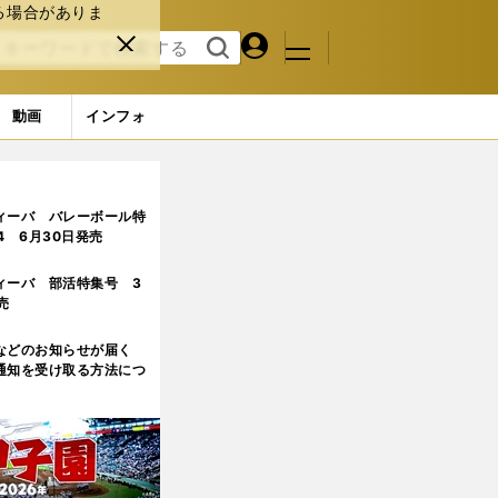
る場合がありま
マイペ
閉じ
検索
メニュ
ー
る
す
ジ
る
動画
インフォ
ィーバ バレーボール特
.4 6月30日発売
ィーバ 部活特集号 3
売
などのお知らせが届く
通知を受け取る方法につ