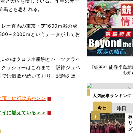
10着と大敗を喫している。昨年のオー
距離馬とも思われる。
オ直系の東京・芝1600ｍ戦の成
00～2000ｍというデータが出てお
いのはクロフネ産駒とハーツクライ
スグラシューはこれまで、阪神ジュベ
GIでは惜敗が続いており、悲願を達
人気記事ランキング
に頂上に行けるか＞＞
今日
昨日
アイに燃えている＞＞
秋
1
リ
ズ