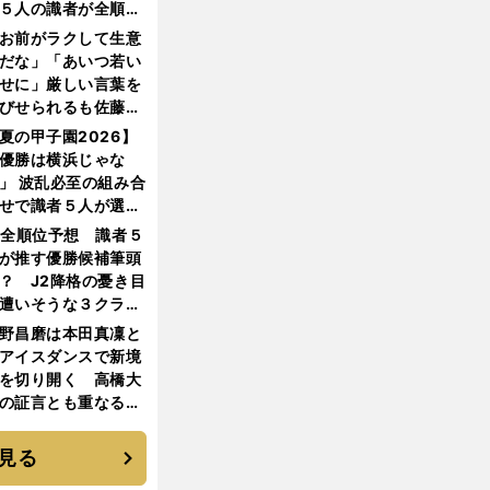
５人の識者が全順位
大胆予想
お前がラクして生意
だな」「あいつ若い
せに」厳しい言葉を
びせられるも佐藤慎
郎が貫いた誇りとフ
夏の甲子園2026】
ンへの思い
優勝は横浜じゃな
」 波乱必至の組み合
せで識者５人が選ん
優勝校はここだ！
1全順位予想 識者５
が推す優勝候補筆頭
？ J2降格の憂き目
遭いそうな３クラブ
は？
野昌磨は本田真凜と
アイスダンスで新境
を切り開く 高橋大
の証言とも重なる課
と楽しさ
見る