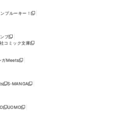
ャンプルーキー！
新
し
い
ウ
ャンプ
新
ィ
社コミック文庫
し
新
ン
い
し
ド
ウ
い
ウ
ガMeets
新
ィ
ウ
で
し
ン
ィ
開
い
ド
ン
く
ウ
ウ
ド
s
S-MANGA
新
新
ィ
で
ウ
し
し
ン
開
で
い
い
ド
く
開
ウ
ウ
ウ
NO
UOMO
く
新
新
ィ
ィ
で
し
し
ン
ン
開
い
い
ド
ド
く
ウ
ウ
ウ
ウ
ィ
ィ