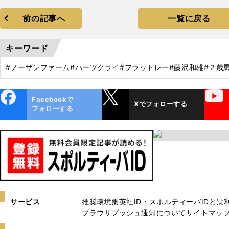
前の記事へ
一覧に戻る
キーワード
#ノーザンファーム
#ハーツクライ
#フラットレー
#藤沢和雄
#２歳
ebo
X
YouTube
Facebookで
Xでフォローする
ok
フォローする
サービス
推奨環境
集英社ID・スポルティーバIDとは
ブラウザプッシュ通知について
サイトマッ