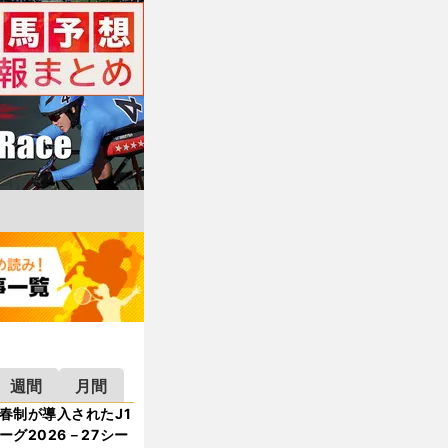
週間
月間
春制が導入されたJ1
ーグ2026－27シー