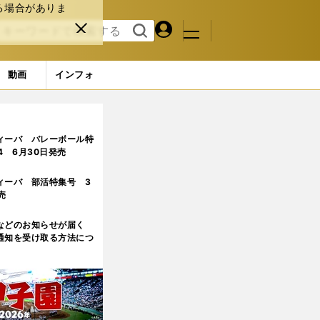
る場合がありま
マイペ
閉じ
検索
メニュ
ー
る
す
ジ
る
動画
インフォ
ィーバ バレーボール特
.4 6月30日発売
ィーバ 部活特集号 3
売
などのお知らせが届く
通知を受け取る方法につ