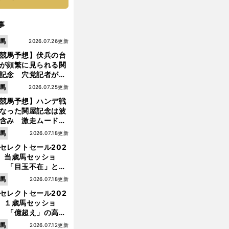
事
馬
2026.07.26更新
競馬予想】伏兵の台
が頻繁に見られる関
記念 穴党記者が目
つけた激走候補２頭
馬
2026.07.25更新
競馬予想】ハンデ戦
なった関屋記念は波
含み 激走ムード漂
のは「勢いのある上
馬
2026.07.18更新
り馬」
セレクトセール202
】当歳馬セッショ
 「目玉不在」と言
れた新種牡馬たちの
馬
2026.07.18更新
価はいかに!?
セレクトセール202
】１歳馬セッショ
 「億超え」の高額
のなかで現場のプロ
馬
2026.07.12更新