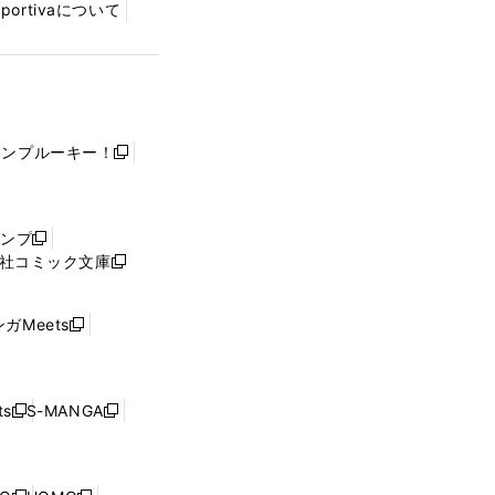
Sportivaについて
ャンプルーキー！
新
し
い
ウ
ャンプ
新
ィ
社コミック文庫
し
新
ン
い
し
ド
ウ
い
ウ
ガMeets
新
ィ
ウ
で
し
ン
ィ
開
い
ド
ン
く
ウ
ウ
ド
s
S-MANGA
新
新
ィ
で
ウ
し
し
ン
開
で
い
い
ド
く
開
ウ
ウ
ウ