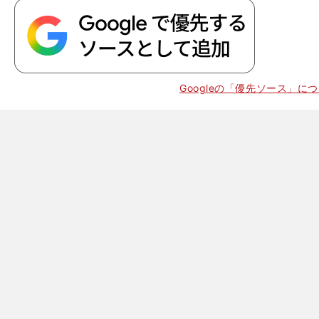
。
あ
」
Googleの「優先ソース」に