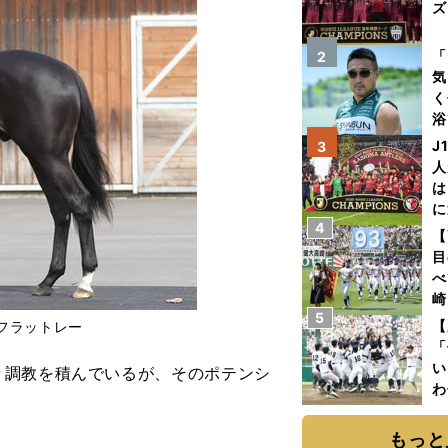
ズ
を
「
2
気
く
浴
太
J
3
ァ
人
は
に
4
と
【
目
べ
崎
5
「
【
フラットレー
て
「
い
調教を積んでいるが、そのポテンシ
わ
だ
もっと